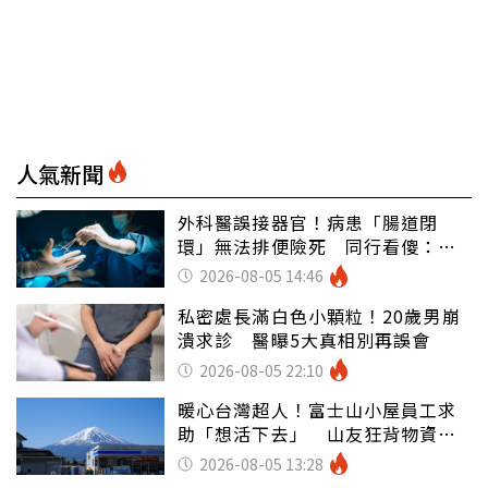
人氣新聞
外科醫誤接器官！病患「腸道閉
環」無法排便險死 同行看傻：糟
糕至極
2026-08-05 14:46
私密處長滿白色小顆粒！20歲男崩
潰求診 醫曝5大真相別再誤會
2026-08-05 22:10
暖心台灣超人！富士山小屋員工求
助「想活下去」 山友狂背物資上
山：台灣真的是寶島
2026-08-05 13:28