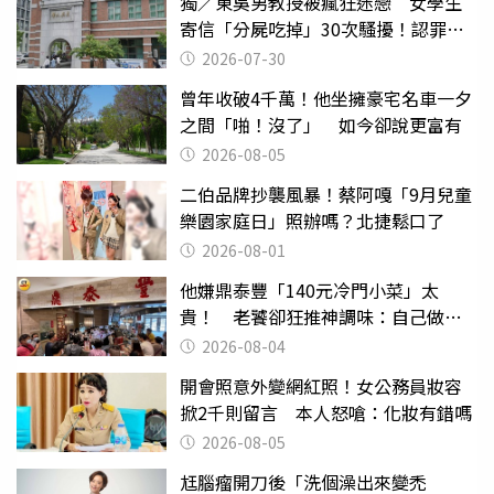
獨／東吳男教授被瘋狂迷戀 女學生
寄信「分屍吃掉」30次騷擾！認罪免
關
2026-07-30
曾年收破4千萬！他坐擁豪宅名車一夕
之間「啪！沒了」 如今卻說更富有
2026-08-05
二伯品牌抄襲風暴！蔡阿嘎「9月兒童
樂園家庭日」照辦嗎？北捷鬆口了
2026-08-01
他嫌鼎泰豐「140元冷門小菜」太
貴！ 老饕卻狂推神調味：自己做不
出來
2026-08-04
開會照意外變網紅照！女公務員妝容
掀2千則留言 本人怒嗆：化妝有錯嗎
2026-08-05
尪腦瘤開刀後「洗個澡出來變禿