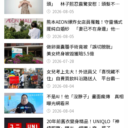
頭」 林子熙忍震驚安慰：頭髮不重
要
2026-08-05
熊本AEON爆炸女店員罹難！守靈儀式
擺純白婚紗 「妻已不在身邊」他淚
喊：無法想像
2026-08-05
做卵巢囊腫手術竟被「誤切膀胱」
美女終身被毀獲賠5.5億
2026-07-28
女兒考上北大！外送員父「喜悅藏不
住」自費買飲料沿路送人 平台霸氣
幫付學費
2026-08-04
不是AI！他「沒脖子」畫面瘋傳 真相
曝光網看呆
2026-08-04
20年前舊衣變身精品！UNIQLO「神