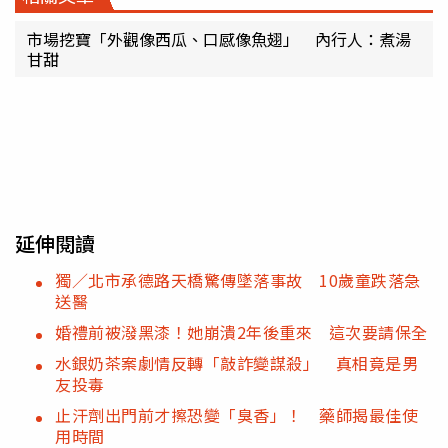
市場挖寶「外觀像西瓜、口感像魚翅」 內行人：煮湯
甘甜
延伸閱讀
獨／北市承德路天橋驚傳墜落事故 10歲童跌落急
送醫
婚禮前被潑黑漆！她崩潰2年後重來 這次要請保全
水銀奶茶案劇情反轉「敲詐變謀殺」 真相竟是男
友投毒
止汗劑出門前才擦恐變「臭香」！ 藥師揭最佳使
用時間