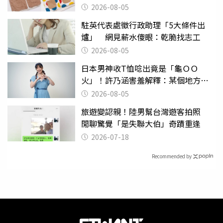
聚酯纖維
2026-08-05
駐英代表處徵行政助理「5大條件出
爐」 網見薪水傻眼：乾脆找志工
2026-08-05
日本男神收T恤唸出竟是「龜ＯＯ
火」！許乃涵害羞解釋：某個地方燃
燒起來了
2026-08-05
旅遊變認親！陸男幫台灣遊客拍照
閒聊驚覺「是失聯大伯」奇蹟重逢
2026-07-18
Recommended by