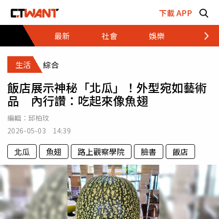
跳至主要內容區塊
下載 APP
最新
社會
娛樂
財經
生活
綜合
飯店展示神秘「北瓜」！外型宛如藝術
品 內行讚：吃起來像魚翅
編輯：
邱柏玟
2026-05-03 14:39
北瓜
魚翅
路上觀察學院
臉書
飯店