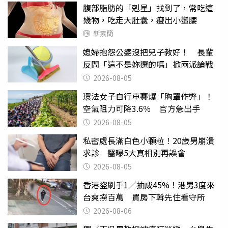
腹部脂肪的「剋星」找到了，常吃這
幾物，吃走大肚囊，瘦出小蠻腰
新素簡
媳婦抱怨公婆沒把兒子教好！ 長輩
反問「這不是妳選的嗎」掀兩派論戰
2026-08-05
環法女子自行車賽爆「胸罩作弊」！
空氣阻力可降3.6％ 官方急出手
2026-08-05
私密處長滿白色小顆粒！20歲男崩潰
求診 醫曝5大真相別再誤會
2026-08-05
香港盜刷手1／抽成45%！港男3度來
台爽撈百萬 買房下斡先住看守所
2026-08-06