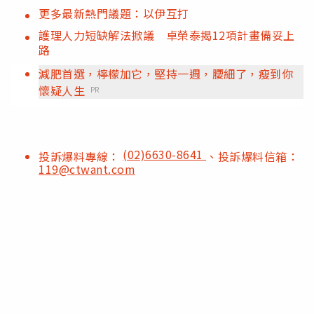
更多最新熱門議題：以伊互打
護理人力短缺解法掀議 卓榮泰揭12項計畫備妥上
路
減肥首選，檸檬加它，堅持一週，腰細了，瘦到你
懷疑人生
PR
(02)6630-8641
投訴爆料專線：
、投訴爆料信箱：
119@ctwant.com