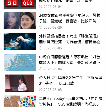
級服務」曝光 網讚：穿一輩子
2026-08-04
24歲女做正顎手術變「地包天」鞋拔
子臉 醫竟喊：我喜歡，比較洋氣
2026-07-26
外科醫誤接器官！病患「腸道閉環」
無法排便險死 同行看傻：糟糕至極
2026-08-05
中颱白海豚漸逼近！專家點出「對台
威脅大小」關鍵因素 最新預測路徑
曝
2026-08-06
台大教授性騷擾2女研究生！不服解聘
2年爭4年 結局出爐
2026-08-05
二伯Hahababy千元童裝標示「內外層
皆純棉」 SGS檢測證明：內裡100%