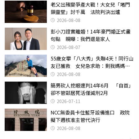
老父出殯變爭產大戰！大女兒「堵門
鎖靈堂」討千萬 法院判決出爐
2026-08-08
彭小刀證實離婚！14年豪門婚正式畫
句點 親曝：我們還是家人
2026-08-07
55歲女攀「八大秀」失聯4天！同行山
友已獲救 女兒急求助：剩我媽媽還
沒找到
2026-08-08
簡男砍人挖眼遭判14年6月 「自首」
卻不管鄰居死活僅減刑2月
2026-07-11
NCC無委員卡住藍牙設備進口 政院
擬下週核准主管代決行
2026-08-08