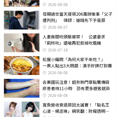
2026-08-08
母親過世當天提領206萬辦後事「父子
遭判刑」 律師：搶錢先下手是罪
2026-08-07
人妻房間吹頭髮被禁！ 公婆要求
「廁所吹」還嗆再犯剪掉吹風機
2026-07-18
松屋小編問「為何大家不來吃？」
一票人點出3大問題：滿手好牌打到爛
2026-08-08
去美國玩注意！超夯熱門景點驚傳麻
疹患者待11小時 恐有更多遊客感染
2026-08-08
寬魚營收衰退原因太誠實！「點名王
心凌、楊丞琳」網笑翻：財報透明度