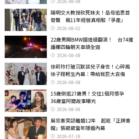
滿分
2026-08-08
陽明交大教授砍死妹夫！岳母追思首
發聲 揭11年經營真相駁「爭產」
2026-08-02
22歲男開BMW國道級翻滾！ 台74撞
護欄四輪朝天車頭全毀
2026-08-08
徐莉玲打破沉默談兒子身世！心碎揭
徐子翔輕生內幕：帶給我巨大哀傷
2026-08-08
15歲倒追27歲男！交往1個月懷孕
36歲當阿嬤故事曝光
2026-08-06
吳宗憲突認離婚12年 起底「正牌憲
嫂」張葳葳當年隱婚內幕
2026-07-19