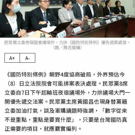
民眾黨立委夜宿國會議場外，力拚《國防特別條例》優先遞案處理。
（圖／周志龍攝）
A+
A-
《國防特別條例》朝野4度協商破局，外界預估今
（8）日立法院院會可能排案表決處理。民眾黨8席
立委自7日下午起輪班夜宿議場外，力拚議場大門一
開優先遞交法案。民眾黨主席黃國昌也現身替黨籍
立委加油打氣，談及軍購議題時強調，「數字從來
不是重點，重點是要買什麼」，只要是台灣國防真
正需要的項目，就應覈實編列。