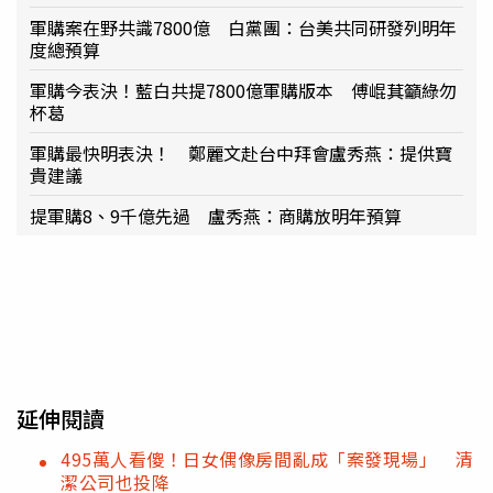
軍購案在野共識7800億 白黨團：台美共同研發列明年
度總預算
軍購今表決！藍白共提7800億軍購版本 傅崐萁籲綠勿
杯葛
軍購最快明表決！ 鄭麗文赴台中拜會盧秀燕：提供寶
貴建議
提軍購8、9千億先過 盧秀燕：商購放明年預算
延伸閱讀
495萬人看傻！日女偶像房間亂成「案發現場」 清
潔公司也投降