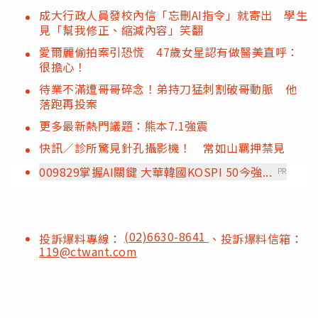
成大行政人員發校內信「忘刪AI指令」就寄出 學生
見「幫我修正、縮減內容」笑翻
愛爾麗偷拍案引恐慌 47歲女星認有做醫美直呼：
很擔心！
待業不滿遭哥哥碎念！弟持刀猛刺割破哥動脈 他
落跑再投案
更多最新熱門議題：熊本7.1強震
快訊／診所驚見針孔攝影機！ 常如山羈押禁見
009829掌握AI關鍵 大華韓國KOSPI 50今強...
PR
(02)6630-8641
投訴爆料專線：
、投訴爆料信箱：
119@ctwant.com