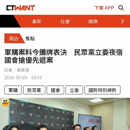
跳至主要內容區塊
下載 APP
最新
社會
娛樂
財經
政治
焦點
軍購案料今攤牌表決 民眾黨立委夜宿
國會搶優先遞案
記者：
黃摯恩
2026-05-08 06:50
軍購
民眾黨
國會
立委
國防特別條例