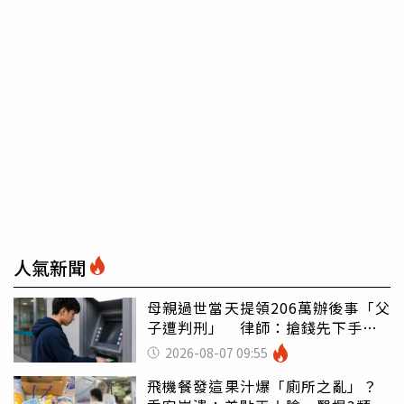
人氣新聞
母親過世當天提領206萬辦後事「父
子遭判刑」 律師：搶錢先下手是
罪
2026-08-07 09:55
飛機餐發這果汁爆「廁所之亂」？