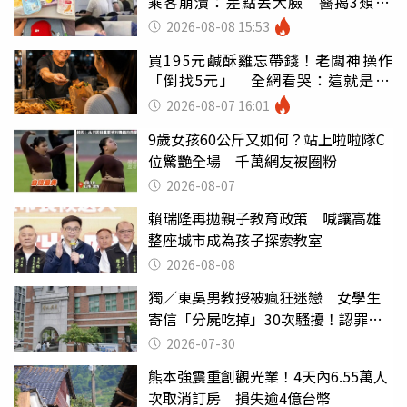
乘客崩潰：差點丟大臉 醫揭3類人
別亂喝
2026-08-08 15:53
買195元鹹酥雞忘帶錢！老闆神操作
「倒找5元」 全網看哭：這就是台
灣
2026-08-07 16:01
9歲女孩60公斤又如何？站上啦啦隊C
位驚艷全場 千萬網友被圈粉
2026-08-07
賴瑞隆再拋親子教育政策 喊讓高雄
整座城市成為孩子探索教室
2026-08-08
獨／東吳男教授被瘋狂迷戀 女學生
寄信「分屍吃掉」30次騷擾！認罪免
關
2026-07-30
熊本強震重創觀光業！4天內6.55萬人
次取消訂房 損失逾4億台幣