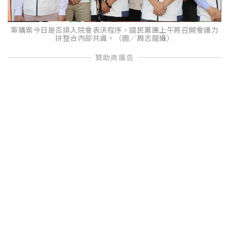
軍購案今日是否排入院會表決程序，國民黨團上午將召開會議力
拚整合內部共識。（圖／周志龍攝）