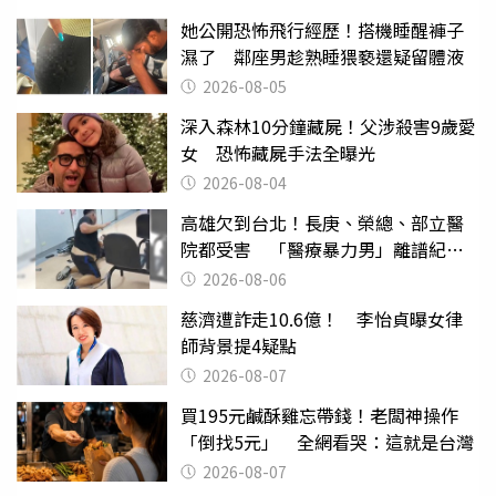
她公開恐怖飛行經歷！搭機睡醒褲子
濕了 鄰座男趁熟睡猥褻還疑留體液
2026-08-05
深入森林10分鐘藏屍！父涉殺害9歲愛
女 恐怖藏屍手法全曝光
2026-08-04
高雄欠到台北！長庚、榮總、部立醫
院都受害 「醫療暴力男」離譜紀錄
曝光
2026-08-06
慈濟遭詐走10.6億！ 李怡貞曝女律
師背景提4疑點
2026-08-07
買195元鹹酥雞忘帶錢！老闆神操作
「倒找5元」 全網看哭：這就是台灣
2026-08-07