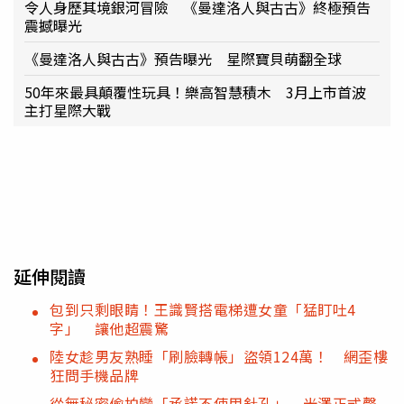
令人身歷其境銀河冒險 《曼達洛人與古古》終極預告
震撼曝光
《曼達洛人與古古》預告曝光 星際寶貝萌翻全球
50年來最具顛覆性玩具！樂高智慧積木 3月上市首波
主打星際大戰
延伸閱讀
包到只剩眼睛！王識賢搭電梯遭女童「猛盯吐4
字」 讓他超震驚
陸女趁男友熟睡「刷臉轉帳」盜領124萬！ 網歪樓
狂問手機品牌
從無秘密偷拍變「承諾不使用針孔」 光澤正式聲