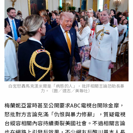
白宮怒轟馬克漢米爾是「病態的人」，批評相關言論恐助長暴
力。（圖／達志／美聯社）
梅蘭妮亞當時甚至公開要求ABC電視台開除金摩，
怒批對方言論充滿「仇恨與暴力修辭」，質疑電視
台縱容相關內容持續撕裂美國社會。不過相關言論
也在網路上引發反效果，不少網友反酸川普本人長