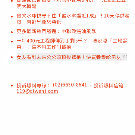
明大轉彎
曾文水庫快守不住「蓄水率逼近1成」！10天停供灌
溉 南部旱象恐惡化
更多最新熱門議題：中聯致癌油風暴
一坪400元工程師傅到手剩5千？ 專家曝「工地黑
幕」：這不叫工作叫被搶
女友看到未來公公頭頂後驚呆！快買養髮給男友
PR
(02)6630-8641
投訴爆料專線：
、投訴爆料信箱：
119@ctwant.com