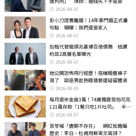
遭判刑」 律師：搶錢先下手是罪
2026-08-07
彭小刀證實離婚！14年豪門婚正式畫
句點 親曝：我們還是家人
2026-08-07
包租代管龍頭兆基爆百億債務 檢調
約談2高層名單曝光
2026-08-07
她公開恐怖飛行經歷！搭機睡醒褲子
濕了 鄰座男趁熟睡猥褻還疑留體液
2026-08-05
每月退休金逾3萬！74歲獨居翁怕花完
121萬存款「1餐只吃1片吐司」 半年
後暴瘦嚇壞女兒
2026-08-07
苦苓喊「唐朝不存在」 網紅批瞎編
歷史：李白、杜甫用鮮卑文寫詩？