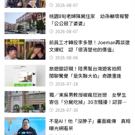
2026-08-07
桃園8旬老婦陳屍住家 幼孫嚇壞報警
「公公殺了婆婆」
2026-08-07
前員工才轉投李多慧！Joeman再談建
文爆紅 認「很清楚他的價值」
2026-08-06
旅遊變認親！陸男幫台灣遊客拍照
閒聊驚覺「是失聯大伯」奇蹟重逢
2026-07-18
獨／東吳男教授被瘋狂迷戀 女學生
寄信「分屍吃掉」30次騷擾！認罪免
關
2026-07-30
不是AI！他「沒脖子」畫面瘋傳 真相
曝光網看呆