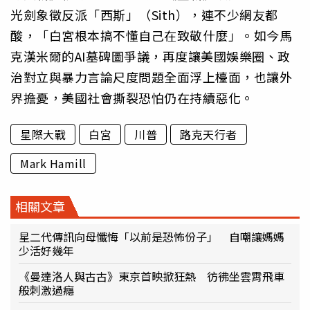
光劍象徵反派「西斯」（Sith），連不少網友都
酸，「白宮根本搞不懂自己在致敬什麼」。如今馬
克漢米爾的AI墓碑圖爭議，再度讓美國娛樂圈、政
治對立與暴力言論尺度問題全面浮上檯面，也讓外
界擔憂，美國社會撕裂恐怕仍在持續惡化。
星際大戰
白宮
川普
路克天行者
Mark Hamill
相關文章
星二代傳訊向母懺悔「以前是恐怖份子」 自嘲讓媽媽
少活好幾年
《曼達洛人與古古》東京首映掀狂熱 彷彿坐雲霄飛車
般刺激過癮