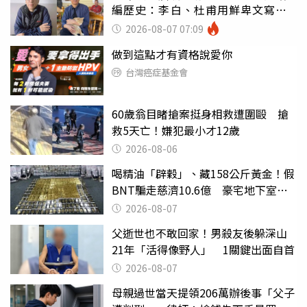
編歷史：李白、杜甫用鮮卑文寫
詩？
2026-08-07 07:09
做到這點才有資格說愛你
台灣癌症基金會
60歲翁目睹搶案挺身相救遭圍毆 搶
救5天亡！嫌犯最小才12歲
2026-08-06
喝精油「辟穀」、藏158公斤黃金！假
BNT騙走慈濟10.6億 豪宅地下室竟
挖出乾鮑金庫
2026-08-07
父逝世也不敢回家！男殺友後躲深山
21年「活得像野人」 1關鍵出面自首
2026-08-07
母親過世當天提領206萬辦後事「父子