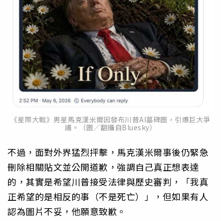
《星際大戰》男星馬克漢米爾因發布川普AI墓碑圖，引爆巨大爭
議。（圖／翻攝自Bluesky）
不過，面對外界猛烈抨擊，馬克漢米爾事後仍緊急
刪除相關貼文並公開道歉，強調自己真正想表達
的，其實是希望川普接受法律與歷史審判，「我真
正希望的是相反的事（不是死亡）」，但如果有人
認為圖片不妥，他願意致歉。