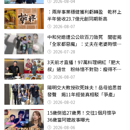
2026-08-04
：兩岸事業穩健獲利虧轉盈 乾杯上
半年營收23.7億元創同期新高
2026-08-07
中和兒媳遭公公砍百刀致死 閨密揭
「全家都惡魔」：丈夫在老婆時懷孕
摔東西
2026-07-28
3天前才直播！97萬料理網紅「肥大
叔」過世 粉絲憶不對勁：瘦得不合
理
2026-08-07
陽明交大教授砍死妹夫！岳母追思首
發聲 揭11年經營真相駁「爭產」
2026-08-02
15歲倒追27歲男！交往1個月懷孕
36歲當阿嬤故事曝光
2026-08-06