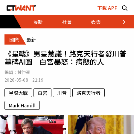
跳至主要內容區塊
下載 APP
最新
社會
娛樂
財經
國際
最新
《星戰》男星惹議！路克天行者發川普
墓碑AI圖 白宮暴怒：病態的人
編輯：
甘仲豪
2026-05-08 21:19
星際大戰
白宮
川普
路克天行者
Mark Hamill