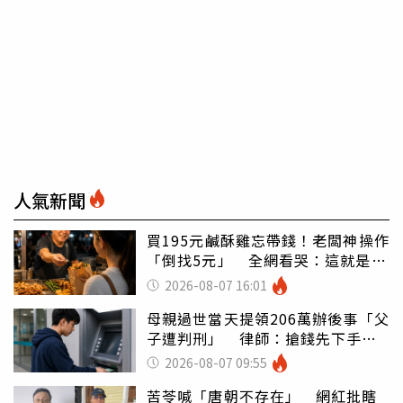
人氣新聞
買195元鹹酥雞忘帶錢！老闆神操作
「倒找5元」 全網看哭：這就是台
灣
2026-08-07 16:01
母親過世當天提領206萬辦後事「父
子遭判刑」 律師：搶錢先下手是
罪
2026-08-07 09:55
苦苓喊「唐朝不存在」 網紅批瞎