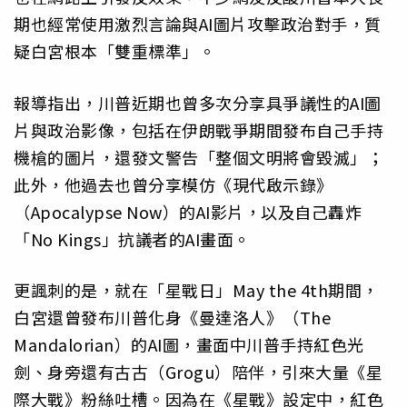
期也經常使用激烈言論與AI圖片攻擊政治對手，質
疑白宮根本「雙重標準」。
報導指出，川普近期也曾多次分享具爭議性的AI圖
片與政治影像，包括在伊朗戰爭期間發布自己手持
機槍的圖片，還發文警告「整個文明將會毀滅」；
此外，他過去也曾分享模仿《現代啟示錄》
（Apocalypse Now）的AI影片，以及自己轟炸
「No Kings」抗議者的AI畫面。
更諷刺的是，就在「星戰日」May the 4th期間，
白宮還曾發布川普化身《曼達洛人》（The
Mandalorian）的AI圖，畫面中川普手持紅色光
劍、身旁還有古古（Grogu）陪伴，引來大量《星
際大戰》粉絲吐槽。因為在《星戰》設定中，紅色