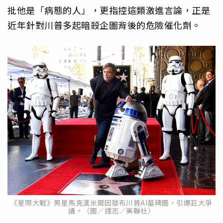
批他是「病態的人」，更指控這類激進言論，正是
近年針對川普多起暗殺企圖背後的危險催化劑。
《星際大戰》男星馬克漢米爾因發布川普AI墓碑圖，引爆巨大爭
議。（圖／達志／美聯社）