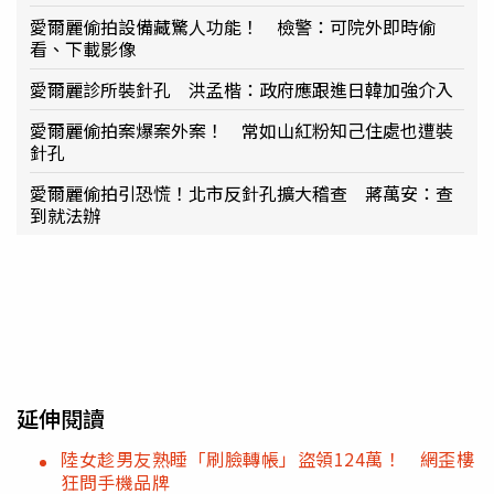
愛爾麗偷拍設備藏驚人功能！ 檢警：可院外即時偷
看、下載影像
愛爾麗診所裝針孔 洪孟楷：政府應跟進日韓加強介入
愛爾麗偷拍案爆案外案！ 常如山紅粉知己住處也遭裝
針孔
愛爾麗偷拍引恐慌！北市反針孔擴大稽查 蔣萬安：查
到就法辦
延伸閱讀
陸女趁男友熟睡「刷臉轉帳」盜領124萬！ 網歪樓
狂問手機品牌