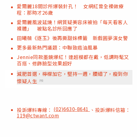
愛爾麗18間診所爆裝針孔！ 女網紅曾全裸做療
程：那時才26歲
愛爾麗風波延燒！網質疑美容床被拍「每天看客人
裸體」 被點名診所回應了
田曦薇《逐玉》後再撕甜妹標籤 新戲圓夢演女警
更多最新熱門議題：中聯致癌油風暴
Jennie同款墨鏡爆紅！連超模都在戴，低調時髦又
百搭、修飾臉型效果超好
減肥首選，檸檬加它，堅持一週，腰細了，瘦到你
懷疑人生
PR
(02)6630-8641
投訴爆料專線：
、投訴爆料信箱：
119@ctwant.com