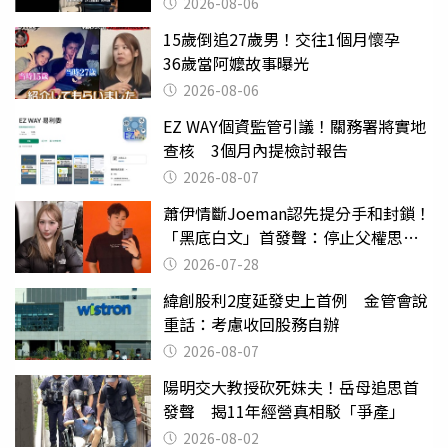
2026-08-06
15歲倒追27歲男！交往1個月懷孕
36歲當阿嬤故事曝光
2026-08-06
EZ WAY個資監管引議！關務署將實地
查核 3個月內提檢討報告
2026-08-07
蕭伊情斷Joeman認先提分手和封鎖！
「黑底白文」首發聲：停止父權思維
物化女性
2026-07-28
緯創股利2度延發史上首例 金管會說
重話：考慮收回股務自辦
2026-08-07
陽明交大教授砍死妹夫！岳母追思首
發聲 揭11年經營真相駁「爭產」
2026-08-02