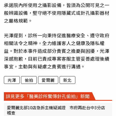
承諾院內所使用之攝影設備，皆須為公開可見之一
般辨識設備，堅守絕不使用隱藏式或針孔攝影器材
之嚴格規範。
光澤提到，診所一向秉持促進醫療安全、遵守政府
相關法令之精神，全力維護客人之健康及隱私權
益。對於本事件造成部分貴賓之擔憂與困擾，光澤
深感抱歉，目前已責成專案客服主管妥善處理後續
事宜，主動與有疑慮之貴賓進行溝通。
光澤
偷拍
愛爾麗
新北
詳見更多「醫美診所驚傳針孔偷拍」新聞
愛爾麗北部10店急拆主機疑滅證 市府再赴台中3分店
稽查