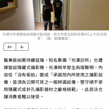
光澤診所遭爆裝設隱藏式監視器，新北市衛生局和檢警8日上午前往稽
查。（圖／翻攝畫面 ）
A+
A-
醫美偷拍案持續延燒，知名集團「光澤診所」也遭
爆裝設隱藏式攝影機，光澤稍早發生兩版聲明，內
容從「沒有偷拍」變成「承諾院內所使用之攝影設
備，皆須為公開可見之一般辨識設備，堅守絕不使
用隱藏式或針孔攝影器材之嚴格規範」，此說法也
讓消費者難以接受。