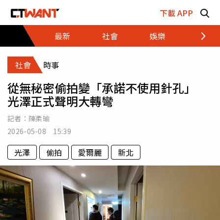
跳至主要內容區塊
下載 APP
最新
社會
娛樂
財經
社會
時事
從無秘密偷拍變「承諾不使用針孔」
光澤正式聲明大轉彎
記者：
陳柔瑜
2026-05-08 15:39
光澤
偷拍
愛爾麗
新北