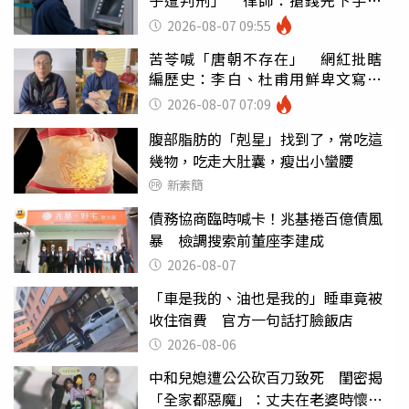
罪
2026-08-07 09:55
苦苓喊「唐朝不存在」 網紅批瞎
編歷史：李白、杜甫用鮮卑文寫
詩？
2026-08-07 07:09
腹部脂肪的「剋星」找到了，常吃這
幾物，吃走大肚囊，瘦出小蠻腰
新素簡
債務協商臨時喊卡！兆基捲百億債風
暴 檢調搜索前董座李建成
2026-08-07
「車是我的、油也是我的」睡車竟被
收住宿費 官方一句話打臉飯店
2026-08-06
中和兒媳遭公公砍百刀致死 閨密揭
「全家都惡魔」：丈夫在老婆時懷孕