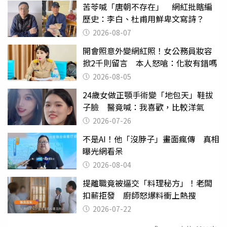
苦苓喊「唐朝不存在」 網紅批瞎編
歷史：李白、杜甫用鮮卑文寫詩？
2026-08-07
開會照意外變網紅照！女公務員妝容
掀2千則留言 本人怒嗆：化妝有錯嗎
2026-08-05
24歲女做正顎手術變「地包天」鞋拔
子臉 醫竟喊：我喜歡，比較洋氣
2026-07-26
不是AI！他「沒脖子」畫面瘋傳 真相
曝光網看呆
2026-08-04
提離職竟被逼交「料理秘方」！老闆
扣薪拒發 廚師怒爆料衝上熱搜
2026-07-22