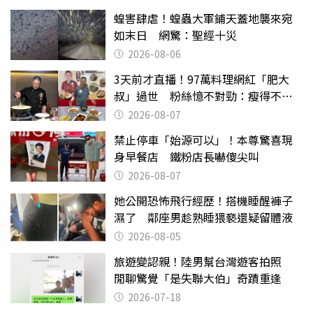
蝗害肆虐！蝗蟲大軍鋪天蓋地襲來宛
如末日 網驚：聖經十災
2026-08-06
3天前才直播！97萬料理網紅「肥大
叔」過世 粉絲憶不對勁：瘦得不合
理
2026-08-07
禁止停車「始源可以」！本尊驚喜現
身早餐店 鐵粉店長嚇傻尖叫
2026-08-07
她公開恐怖飛行經歷！搭機睡醒褲子
濕了 鄰座男趁熟睡猥褻還疑留體液
2026-08-05
旅遊變認親！陸男幫台灣遊客拍照
閒聊驚覺「是失聯大伯」奇蹟重逢
2026-07-18