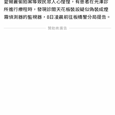
愛爾麗偷拍案導致民眾人心惶惶，有患者在光澤診
所進行療程時，發現診間天花板裝設疑似偽裝成煙
霧偵測器的監視器，8日凌晨前往板橋警分局提告。