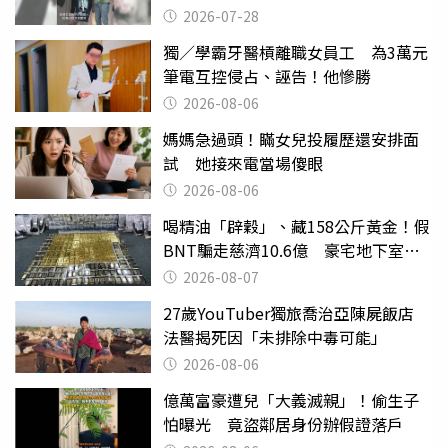
摔東西
2026-07-28
獨／學霸牙醫槓離職女員工 為3萬元
筆電互控侵占、誣告！他慘勝
2026-08-06
媽媽急過頭！瞞女兒投履歷還安排面
試 她接來電當場傻眼
2026-08-06
喝精油「辟穀」、藏158公斤黃金！假
BNT騙走慈濟10.6億 豪宅地下室竟
挖出乾鮑金庫
2026-08-07
27歲YouTuber獨旅喬治亞陳屍飯店
法醫揭死因「未排除中毒可能」
2026-08-06
億萬富豪遭兒「大義滅親」！偷生子
怕曝光 竟盜鄰居身份辦假證落戶