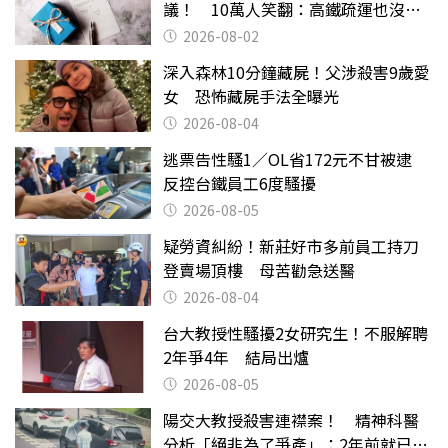
議！ 10萬人笑翻：高鐵疏運也沒列
父親節
2026-08-02
深入森林10分鐘藏屍！父涉殺害9歲愛
女 恐怖藏屍手法全曝光
2026-08-04
逃票告性騷1／OL省172元不甘被逮
反控台鐵員工6度騷擾
2026-08-05
疑勞資糾紛！新莊好市多前員工持刀
登賣場頂樓 母苦勸急送醫
2026-08-04
台大教授性騷擾2女研究生！不服解聘
2年爭4年 結局出爐
2026-08-05
陽交大教授殺害連襟案！ 精神科醫
分析「絕非為了爭產」：2年前就已言