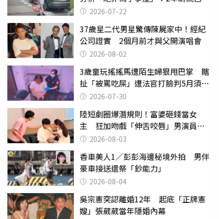
行詭異
2026-07-22
37歲星二代男星驚傳陳屍家中！經紀
公司證實 2個月前才與父開演唱會
2026-08-02
3歲童玩搖搖馬遭陌生婦狠甩巴掌 瞎
扯「被罵吃屎」遭法官打臉判5月須入
監
2026-07-30
陸短劇圈爆潛規則！富婆砸錢當女
主 狂加吻戲「伸舌咬唇」男演員崩
潰
2026-08-03
香車美人1／彭彭海邊秘境外拍 男伴
豪車接送還祭「鈔能力」
2026-08-04
吳宗憲突認離婚12年 起底「正牌憲
嫂」張葳葳當年隱婚內幕