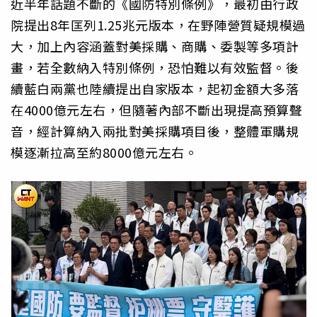
近半年話題不斷的《國防特別條例》，最初由行政
院提出8年匡列1.25兆元版本，在野陣營質疑規模過
大，加上內容涵蓋對美採購、商購、委製等多項計
畫，若全數納入特別條例，恐怕難以有效監督。後
續藍白兩黨也陸續提出自家版本，起初金額大多落
在4000億元左右，但隨著內部不斷出現提高預算聲
音，經計算納入兩批對美採購項目後，整體軍購規
模逐漸拉高至約8000億元左右。