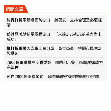
相關文章
綠轟打折軍購曝國防缺口 蔣萬安：支持合理及必要採
購
蔡其昌喊話補足軍購缺口 「未達1.25兆元前革命尚未
成功」
批打折軍購大砍軍工業訂單 黃世杰憂：桃園市民生計
恐受創
7800億軍購排除商購委製 國防部示警：衝擊建構戰力
完整性
藍白7800億軍購闖關 政院盼朝野補齊防衛戰力拼圖