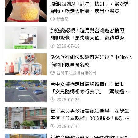
腹部脂肪的「剋星」找到了，常吃這
幾物，吃走大肚囊，瘦出小蠻腰
新素簡
旅遊變認親！陸男幫台灣遊客拍照
閒聊驚覺「是失聯大伯」奇蹟重逢
2026-07-18
洗沐旅行組包裝變可愛娃包？中油x小
海豹IP限量聯名款
台灣中油股份有限公司
台中女遛狗走斑馬線遭撞亡！母慟
「女兒隨媽祖修行去了」 駕駛過失
致死判9月
2026-07-26
獨／東吳男教授被瘋狂迷戀 女學生
寄信「分屍吃掉」30次騷擾！認罪免
關
2026-07-30
新竹音樂教室命案10天後復課！他批