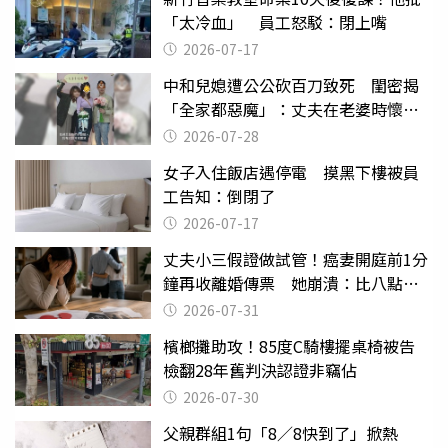
「太冷血」 員工怒駁：閉上嘴
2026-07-17
中和兒媳遭公公砍百刀致死 閨密揭
「全家都惡魔」：丈夫在老婆時懷孕
摔東西
2026-07-28
女子入住飯店遇停電 摸黑下樓被員
工告知：倒閉了
2026-07-17
丈夫小三假證做試管！癌妻開庭前1分
鐘再收離婚傳票 她崩潰：比八點檔
還扯
2026-07-31
檳榔攤助攻！85度C騎樓擺桌椅被告
檢翻28年舊判決認證非竊佔
2026-07-30
父親群組1句「8／8快到了」掀熱