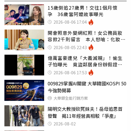
15歲倒追27歲男！交往1個月懷
孕 36歲當阿嬤故事曝光
2026-08-06 17:04
開會照意外變網紅照！女公務員妝
容掀2千則留言 本人怒嗆：化妝有
錯嗎
2026-08-05 22:43
億萬富豪遭兒「大義滅親」！偷生
子怕曝光 竟盜鄰居身份辦假證落
戶
2026-08-06 17:53
009829掌握AI關鍵 大華韓國KOSPI 50
今強勢開募
大華銀全能行銷方案
陽明交大教授砍死妹夫！岳母追思首
發聲 揭11年經營真相駁「爭產」
2026-08-02