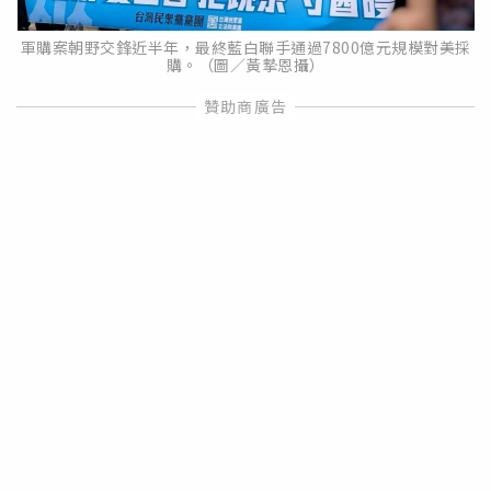
軍購案朝野交鋒近半年，最終藍白聯手通過7800億元規模對美採
購。（圖／黃摯恩攝）