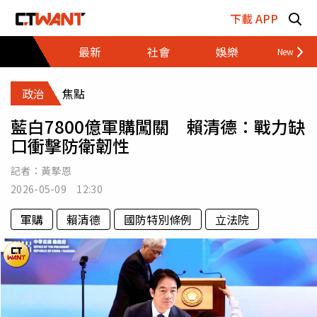
跳至主要內容區塊
下載 APP
最新
社會
娛樂
財經
政治
焦點
藍白7800億軍購闖關 賴清德：戰力缺
口衝擊防衛韌性
記者：
黃摯恩
2026-05-09 12:30
軍購
賴清德
國防特別條例
立法院