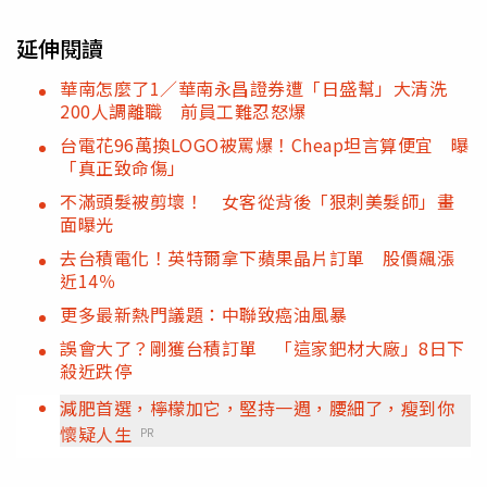
延伸閱讀
華南怎麼了1／華南永昌證券遭「日盛幫」大清洗
200人調離職 前員工難忍怒爆
台電花96萬換LOGO被罵爆！Cheap坦言算便宜 曝
「真正致命傷」
不滿頭髮被剪壞！ 女客從背後「狠刺美髮師」畫
面曝光
去台積電化！英特爾拿下蘋果晶片訂單 股價飆漲
近14％
更多最新熱門議題：中聯致癌油風暴
誤會大了？剛獲台積訂單 「這家鈀材大廠」8日下
殺近跌停
減肥首選，檸檬加它，堅持一週，腰細了，瘦到你
懷疑人生
PR