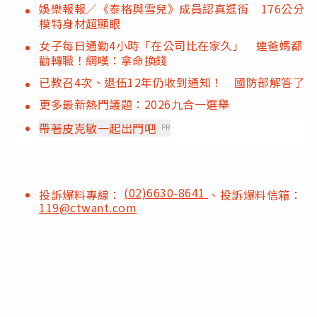
娛樂報報／《泰格與雪兒》成員認真逛街 176公分
模特身材超顯眼
女子每日通勤4小時「在公司比在家久」 連爸媽都
勸轉職！網嘆：拿命換錢
已教召4次、退伍12年仍收到通知！ 國防部解答了
更多最新熱門議題：2026九合一選舉
帶著皮克敏一起出門吧
PR
(02)6630-8641
投訴爆料專線：
、投訴爆料信箱：
119@ctwant.com