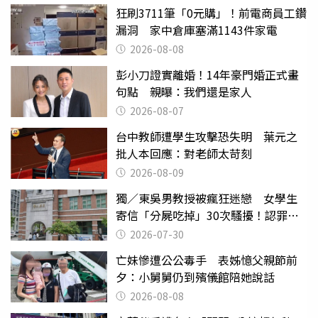
狂刷3711筆「0元購」！前電商員工鑽
漏洞 家中倉庫塞滿1143件家電
2026-08-08
彭小刀證實離婚！14年豪門婚正式畫
句點 親曝：我們還是家人
2026-08-07
台中教師遭學生攻擊恐失明 葉元之
批人本回應：對老師太苛刻
2026-08-09
獨／東吳男教授被瘋狂迷戀 女學生
寄信「分屍吃掉」30次騷擾！認罪免
關
2026-07-30
亡妹慘遭公公毒手 表姊憶父親節前
夕：小舅舅仍到殯儀館陪她說話
2026-08-08