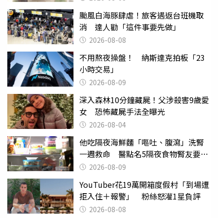
颱風白海豚肆虐！旅客遇返台班機取
消 達人勸「這件事要先做」
2026-08-08
不用熬夜操盤！ 納斯達克拍板「23
小時交易」
2026-08-09
深入森林10分鐘藏屍！父涉殺害9歲愛
女 恐怖藏屍手法全曝光
2026-08-04
他吃隔夜海鮮麵「嘔吐、腹瀉」洗腎
一週救命 醫點名5隔夜食物腎友要注
意
2026-08-09
YouTuber花19萬開箱度假村「到場遭
拒入住＋報警」 粉絲怒灌1星負評
2026-08-08