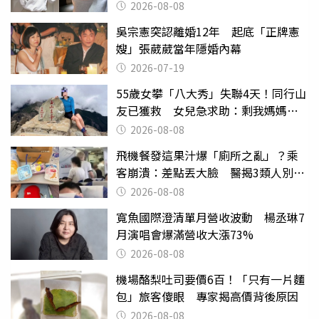
2026-08-08
吳宗憲突認離婚12年 起底「正牌憲
嫂」張葳葳當年隱婚內幕
2026-07-19
55歲女攀「八大秀」失聯4天！同行山
友已獲救 女兒急求助：剩我媽媽還
沒找到
2026-08-08
飛機餐發這果汁爆「廁所之亂」？乘
客崩潰：差點丟大臉 醫揭3類人別亂
喝
2026-08-08
寬魚國際澄清單月營收波動 楊丞琳7
月演唱會爆滿營收大漲73%
2026-08-08
機場酪梨吐司要價6百！「只有一片麵
包」旅客傻眼 專家揭高價背後原因
2026-08-08