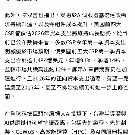
此外，陳双吉也指出，受惠於AI伺服器基礎建設需
求持續升溫，以及零組件成本提升，美國前四大
CSP皆預估2026年資本支出將維持成長態勢。從目
前已公布數據來看，多數CSP今年第一季資本支出
明顯優於市場預期，使美國前五大CSP第一季資本
支出合計達1,484億美元，年增91%、季增14%，
並較市場共識高出約12%。顯示AI軍備競賽仍在加
速進行，且2026年的正向資本支出循環，有望一路
延續至2027年，甚至不排除後續仍有進一步上修空
間。
在全球科技巨頭持續擴大AI投資下，台灣半導體與
AI供應鏈也可望持續受惠，包括先進製程、先進封
裝、CoWoS、高效能運算（HPC）及AI伺服器相關