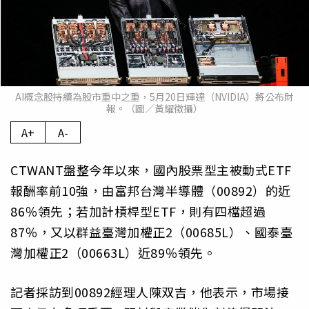
AI概念股持續為股市重中之重，5月20日輝達（NVIDIA）將公布財
報。（圖／黃耀徵攝）
A+
A-
CTWANT盤整今年以來，國內股票型主被動式ETF
報酬率前10強，由富邦台灣半導體（00892）的近
86％領先；若加計槓桿型ETF，則有四檔超過
87％，又以群益臺灣加權正2（00685L）、國泰臺
灣加權正2（00663L）近89％領先。
記者採訪到00892經理人陳双吉，他表示，市場接