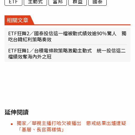
ETF
主動式
富邦
群益
國泰
相關文章
ETF狂舞2／國泰投信這一檔被動式績效逾90％驚人 獨
吃台韓紅利策略奏效
ETF狂舞1／台積電條款策略激勵主動式 統一投信這二
檔績效奪海內外之冠
延伸閱讀
獨家／華視主播打哈欠被播出 懲戒結果出爐遭疑
「基層、長官兩樣情」