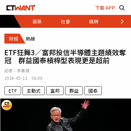
跳至主要內容區塊
下載 APP
最新
社會
娛樂
財經
財經
熱線
ETF狂舞3／富邦投信半導體主題績效奪
冠 群益國泰槓桿型表現更是超前
記者：
李蕙璇
2026-05-11 06:00
ETF
主動式
富邦
群益
國泰