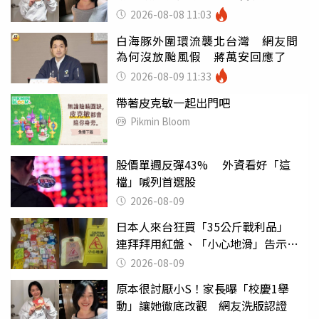
2026-08-08 11:03
白海豚外圍環流襲北台灣 網友問
為何沒放颱風假 蔣萬安回應了
2026-08-09 11:33
帶著皮克敏一起出門吧
Pikmin Bloom
股價單週反彈43% 外資看好「這
檔」喊列首選股
2026-08-09
日本人來台狂買「35公斤戰利品」
連拜拜用紅盤、「小心地滑」告示牌
也帶回家
2026-08-09
原本很討厭小S！家長曝「校慶1舉
動」讓她徹底改觀 網友洗版認證