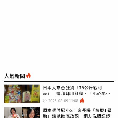
人氣新聞
日本人來台狂買「35公斤戰利
品」 連拜拜用紅盤、「小心地
滑」告示牌也帶回家
2026-08-09 11:08
原本很討厭小S！家長曝「校慶1舉
動」讓她徹底改觀 網友洗版認證