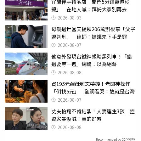
宜蘭伴手禮名店「開門5分鐘麵包秒
殺」 在地人喊：拜託大家別再去
2026-08-03
母親過世當天提領206萬辦後事「父子
遭判刑」 律師：搶錢先下手是罪
2026-08-07
他意外發現台鐵神級暗黑列車！「錯
過要等一週」網驚：以為絕跡
2026-08-08
買195元鹹酥雞忘帶錢！老闆神操作
「倒找5元」 全網看哭：這就是台灣
2026-08-07
丈夫怕痛不肯結紮！人妻連生3孩 控
遭家暴淚喊：真的好累
2026-08-08
Recommended by