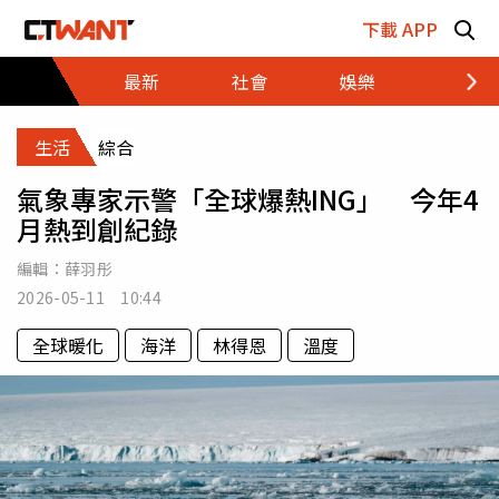
跳至主要內容區塊
下載 APP
最新
社會
娛樂
財經
生活
綜合
氣象專家示警「全球爆熱ING」 今年4
月熱到創紀錄
編輯：
薛羽彤
2026-05-11 10:44
全球暖化
海洋
林得恩
溫度