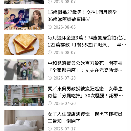
權知道真相
2026-08-07
15歲倒追27歲男！交往1個月懷孕
36歲當阿嬤故事曝光
2026-08-06
每月退休金逾3萬！74歲獨居翁怕花完
121萬存款「1餐只吃1片吐司」 半年
後暴瘦嚇壞女兒
2026-08-07
中和兒媳遭公公砍百刀致死 閨密揭
「全家都惡魔」：丈夫在老婆時懷孕
摔東西
2026-07-28
獨／東吳男教授被瘋狂迷戀 女學生
寄信「分屍吃掉」30次騷擾！認罪免
關
2026-07-30
女子入住飯店遇停電 摸黑下樓被員
工告知：倒閉了
2026-07-17