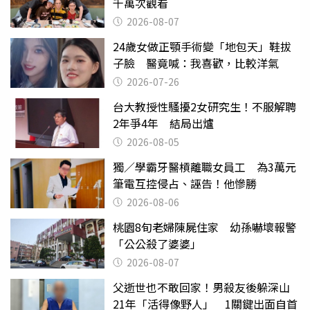
千萬次觀看
2026-08-07
24歲女做正顎手術變「地包天」鞋拔
子臉 醫竟喊：我喜歡，比較洋氣
2026-07-26
台大教授性騷擾2女研究生！不服解聘
2年爭4年 結局出爐
2026-08-05
獨／學霸牙醫槓離職女員工 為3萬元
筆電互控侵占、誣告！他慘勝
2026-08-06
桃園8旬老婦陳屍住家 幼孫嚇壞報警
「公公殺了婆婆」
2026-08-07
父逝世也不敢回家！男殺友後躲深山
21年「活得像野人」 1關鍵出面自首