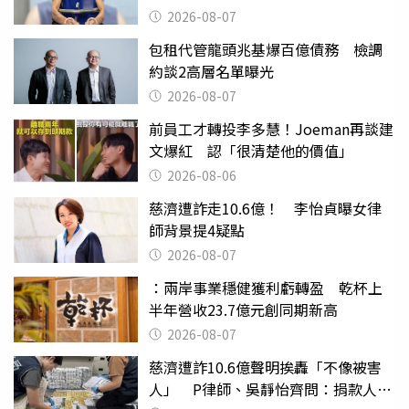
2026-08-07
包租代管龍頭兆基爆百億債務 檢調
約談2高層名單曝光
2026-08-07
前員工才轉投李多慧！Joeman再談建
文爆紅 認「很清楚他的價值」
2026-08-06
慈濟遭詐走10.6億！ 李怡貞曝女律
師背景提4疑點
2026-08-07
：兩岸事業穩健獲利虧轉盈 乾杯上
半年營收23.7億元創同期新高
2026-08-07
慈濟遭詐10.6億聲明挨轟「不像被害
人」 P律師、吳靜怡齊問：捐款人有