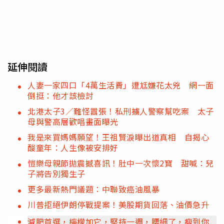
延伸閱讀
人妻一家四口「4萬生活費」遭尪嫌花太兇 網一面
倒挺：他才該檢討
北港太子3／難怪囂張！私刑擄人警察幫吃案 太子
母與警高層歡唱畫面曝光
我是來買媽媽願望！王祖賢淚曝出道真相 自揭心
酸童年：人生像被安排好
愷樂母親節拋震撼喜訊！肚中一次懷2寶 甜喊：兒
子將告別獨生子
更多最新熱門議題：中聯致癌油風暴
川普拒絕伊朗停戰提案！美股期貨回落、油價急升
減肥首選，檸檬加它，堅持一週，腰細了，瘦到你