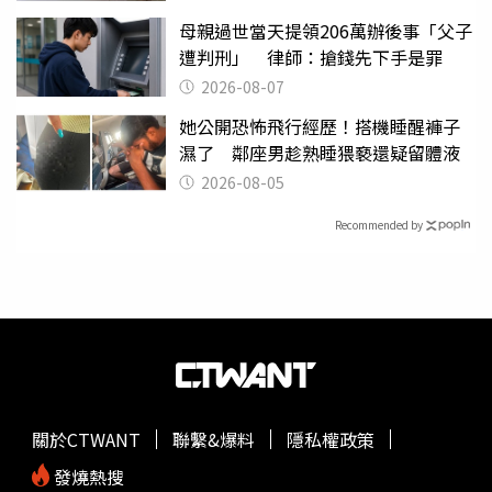
母親過世當天提領206萬辦後事「父子
遭判刑」 律師：搶錢先下手是罪
2026-08-07
她公開恐怖飛行經歷！搭機睡醒褲子
濕了 鄰座男趁熟睡猥褻還疑留體液
2026-08-05
Recommended by
關於CTWANT
聯繫&爆料
隱私權政策
發燒熱搜