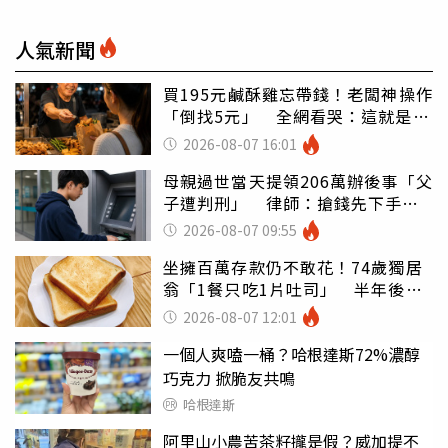
人氣新聞
買195元鹹酥雞忘帶錢！老闆神操作
「倒找5元」 全網看哭：這就是台
灣
2026-08-07 16:01
母親過世當天提領206萬辦後事「父
子遭判刑」 律師：搶錢先下手是
罪
2026-08-07 09:55
坐擁百萬存款仍不敢花！74歲獨居
翁「1餐只吃1片吐司」 半年後暴
瘦嚇壞女兒
2026-08-07 12:01
一個人爽嗑一桶？哈根達斯72%濃醇
巧克力 掀脆友共鳴
哈根達斯
阿里山小農苦茶籽攏是假？威加提不