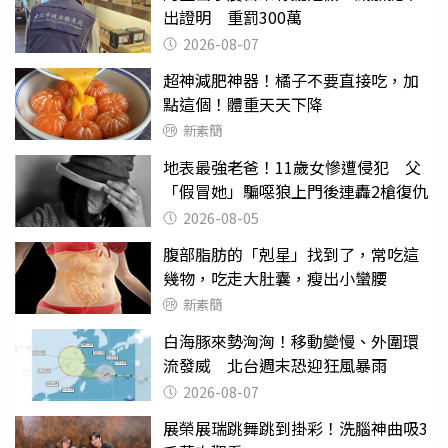
出證明 重罰300萬
2026-08-07
超神減肥神器！橘子不要直接吃，加
點這個！體重天天下降
新素簡
地表最強老爸！11歲女慘遭侵犯 父
「假冒她」騙噁狼上門後連轟2槍復仇
2026-08-05
腹部脂肪的「剋星」找到了，常吃這
幾物，吃走大肚囊，瘦出小蠻腰
新素簡
白海豚來勢洶洶！移動變慢、外圍環
流發威 北台週末恐迎狂風暴雨
2026-08-07
展榮展瑞跳舞跳到掛彩！洗腦神曲吸3