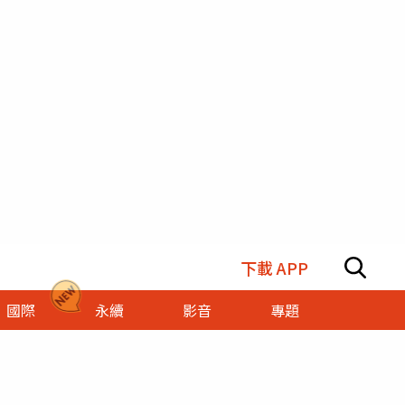
下載 APP
國際
永續
影音
專題