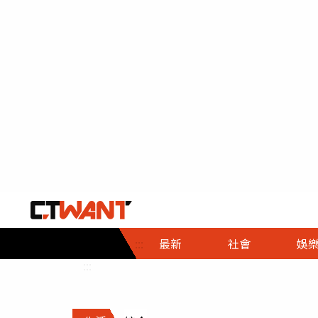
社會首頁
娛樂首頁
財經首頁
政
:::
最新
社會
娛
時事
即時
熱線
:::
直擊
大條
人物
調查
專題
３Ｃ