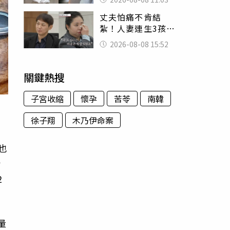
友洗版認證
丈夫怕痛不肯結
紮！人妻連生3孩
控遭家暴淚喊：真
2026-08-08 15:52
的好累
關鍵熱搜
子宮收縮
懷孕
苦苓
南韓
徐子翔
木乃伊命案
也
指
2
量