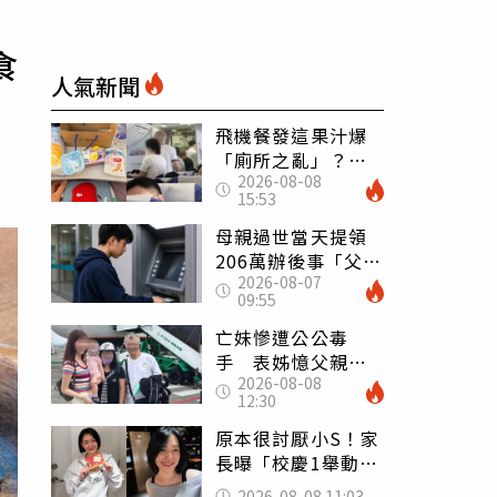
食
人氣新聞
飛機餐發這果汁爆
「廁所之亂」？乘
2026-08-08
客崩潰：差點丟大
15:53
臉 醫揭3類人別亂
喝
母親過世當天提領
206萬辦後事「父子
2026-08-07
遭判刑」 律師：
09:55
搶錢先下手是罪
亡妹慘遭公公毒
手 表姊憶父親節
2026-08-08
前夕：小舅舅仍到
12:30
殯儀館陪她說話
原本很討厭小S！家
長曝「校慶1舉動」
讓她徹底改觀 網
2026-08-08 11:03