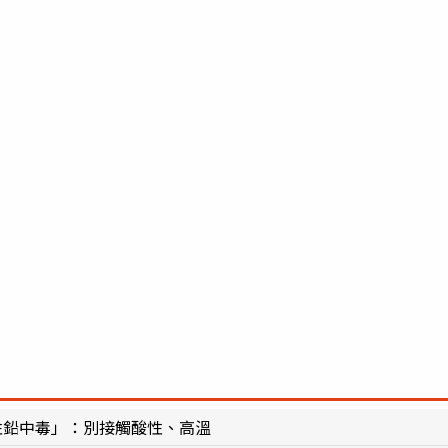
性鉛中毒」：別接觸酸性、高溫