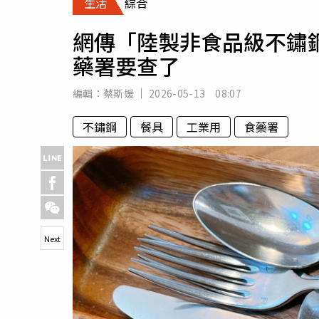
生活
綜合
人物
汽車
網傳「陸製非食品級不鏽
專欄
藥署要查了
房產新勢力
編輯：
蔡斯媛
2026-05-13 08:07
不鏽鋼
餐具
工業用
食藥署
Next