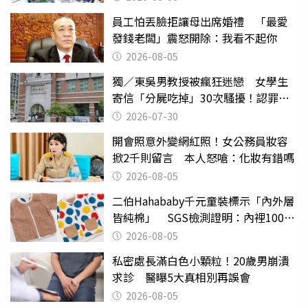
員工怕丟臉拒讓母出席婚禮 「最愛
發錢老闆」震怒開除：我看不起你
2026-08-05
獨／東吳男教授被瘋狂迷戀 女學生
寄信「分屍吃掉」30次騷擾！認罪免
關
2026-07-30
開會照意外變網紅照！女公務員妝容
掀2千則留言 本人怒嗆：化妝有錯嗎
2026-08-05
二伯Hahababy千元童裝標示「內外層
皆純棉」 SGS檢測證明：內裡100%
聚酯纖維
2026-08-05
私密處長滿白色小顆粒！20歲男崩潰
求診 醫曝5大真相別再誤會
2026-08-05