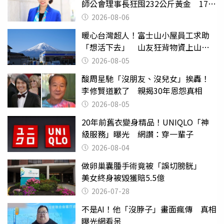
師公會理事長狂囤232公斤黃金 17人
遭起訴
2026-08-06
暖心台灣超人！富士山小屋員工求助
「想活下去」 山友狂背物資上山：
台灣真的是寶島
2026-08-05
酸周星馳「沒朋友、沒兒女」挨轟！
李修賢道歉了 親揭30年恩怨真相
2026-08-05
20年前舊衣變身精品！UNIQLO「神
級服務」曝光 網讚：穿一輩子
2026-08-04
做卵巢囊腫手術竟被「誤切膀胱」
美女終身被毀獲賠5.5億
2026-07-28
不是AI！他「沒脖子」畫面瘋傳 真相
曝光網看呆