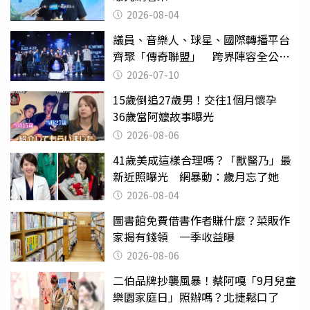
2026-08-04
議員、音樂人、球星、國際轉播平台
齊聚「傳奇聯盟」 跨界陣容全公
開 劍指亞洲新傳奇聯賽
2026-07-10
15歲倒追27歲男！交往1個月懷孕
36歲當阿嬤故事曝光
2026-08-06
41歲美成這樣合理嗎？「獸醫乃」最
新近照曝光 網暴動：歲月忘了她
2026-08-04
圖書館免費借書作者賺什麼？菜販作
家揭有錢領 一季收益曝
2026-08-06
二伯品牌抄襲風暴！蔡阿嘎「9月兒童
樂園家庭日」照辦嗎？北捷鬆口了