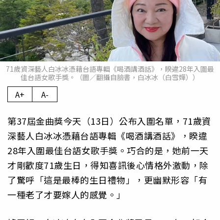
71歲資深藝人白冰冰憑藉台語專輯《喝酒講酒話》，睽違28年入圍最
佳台語女歌手獎。（圖／翻攝自臉書，白冰冰（白雪嬅））
A+
A-
第37屆金曲獎今天（13日）公布入圍名單，71歲資
深藝人白冰冰憑藉台語專輯《喝酒講酒話》，睽違
28年入圍最佳台語女歌手獎。巧合的是，她前一天
才剛歡度71歲生日，得知喜訊後心情格外激動，除
了驚呼「這是最棒的生日禮物」，更幽默形容「有
一種老了才要嫁人的感覺。」