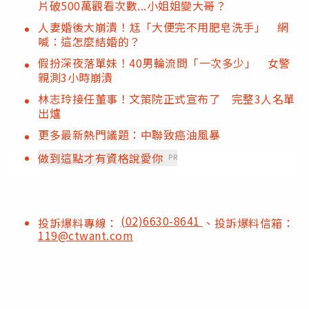
片破500萬觀看次數...小姐姐變大哥？
人妻婚後大崩潰！尪「大便完不用肥皂洗手」 網
喊：這怎麼結婚的？
假扮深夜落單妹！40男輪流問「一次多少」 女警
親測3小時崩潰
林志玲接任董事！文策院正式宣布了 完整3人名單
出爐
更多最新熱門議題：中聯致癌油風暴
做到這點才有資格說愛你
PR
(02)6630-8641
投訴爆料專線：
、投訴爆料信箱：
119@ctwant.com