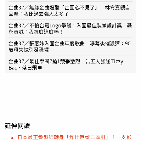
金曲37／無緣金曲遭酸「企圖心不見了」 林宥嘉親自
回擊：我比過去強大太多了
金曲37／不怕台電Logo爭議！入圍最佳裝幀設計獎 聶
永真喊：我怎麼這麼棒！
金曲37／張惠妹入圍金曲年度歌曲 曝幕後催淚彈：90
歲母失憶引發恐懼
金曲37／最佳樂團7搶1競爭激烈 告五人強碰Tizzy
Bac、落日飛車
延伸閱讀
日本最正髮型師轉身「炸出巨型二頭肌」！一支影