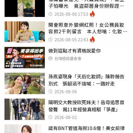
子怕曝光 竟盜鄰居身份辦假證落
戶
2026-08-06 17:53
開會照意外變網紅照！女公務員妝
容掀2千則留言 本人怒嗆：化妝有
錯嗎
2026-08-05 22:43
做到這點才有資格說愛你
台灣癌症基金會
孫燕姿現身「天后化妝師」陳聆薇告
別式 張韶涵不捨喊：一路好走
2026-08-06
陽明交大教授砍死妹夫！岳母追思首
發聲 揭11年經營真相駁「爭產」
2026-08-02
誆有BNT管道海撈10.6億！美女前律