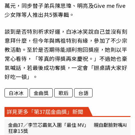
萬元，同步替子弟兵陳思瑋、明亮及Give me five
少女隊等人推出共5張專輯。
談到是否特別祈求好運，白冰冰笑說自己並沒有刻
意拜什麼，但今年與媽祖特別有緣，參加了不少宗
教活動。至於是否期待能順利抱回獎座，她則以平
常心看待，「等真的得獎再來慶祝。」不過她也豪
氣喊話，若最後成功奪獎，一定會「辦桌請大家好
好吃一頓」。
白冰冰
金曲獎
歌后
台語
詳見更多「第37屆金曲獎」新聞
金曲37／李竺芯霸氣入圍「最佳 MV」 親自獻臉對嘴AI
狂拿15獎