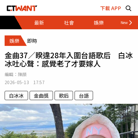
跳至主要內容區塊
下載 APP
最新
社會
娛樂
財經
娛樂
即時
金曲37／睽違28年入圍台語歌后 白冰
冰吐心聲：感覺老了才要嫁人
編輯：
陳頡
2026-05-13 17:57
白冰冰
金曲獎
歌后
台語