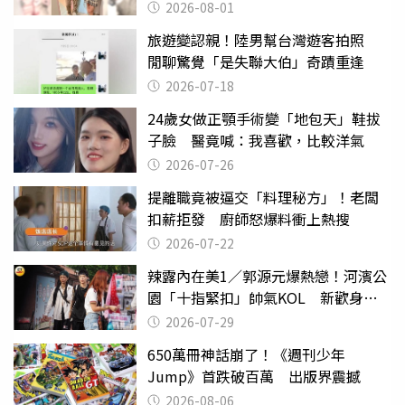
2026-08-01
旅遊變認親！陸男幫台灣遊客拍照
閒聊驚覺「是失聯大伯」奇蹟重逢
2026-07-18
24歲女做正顎手術變「地包天」鞋拔
子臉 醫竟喊：我喜歡，比較洋氣
2026-07-26
提離職竟被逼交「料理秘方」！老闆
扣薪拒發 廚師怒爆料衝上熱搜
2026-07-22
辣露內在美1／郭源元爆熱戀！河濱公
園「十指緊扣」帥氣KOL 新歡身份
曝光
2026-07-29
650萬冊神話崩了！《週刊少年
Jump》首跌破百萬 出版界震撼
2026-08-06