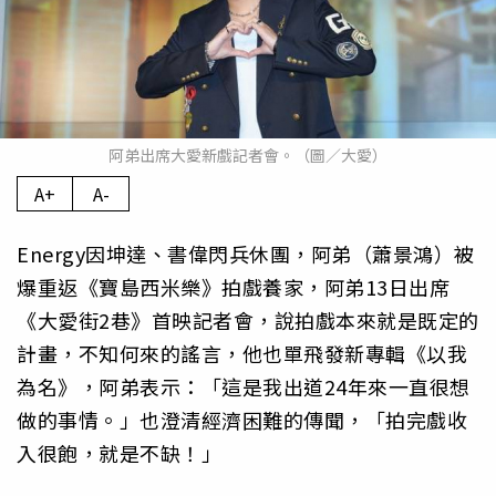
阿弟出席大愛新戲記者會。（圖／大愛）
A+
A-
Energy因坤達、書偉閃兵休團，阿弟（蕭景鴻）被
爆重返《寶島西米樂》拍戲養家，阿弟13日出席
《大愛街2巷》首映記者會，說拍戲本來就是既定的
計畫，不知何來的謠言，他也單飛發新專輯《以我
為名》，阿弟表示：「這是我出道24年來一直很想
做的事情。」也澄清經濟困難的傳聞，「拍完戲收
入很飽，就是不缺！」