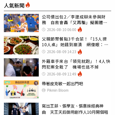
人氣新聞
公司債出包2／李建成辯未參與財
務 自救會轟「又再騙」擬團體訴
訟
2026-08-10 06:00
父親節聚餐點3千合菜！「15人擠
10人桌」她餓到崩潰 網傻眼：讓
店家看笑話
2026-08-09 14:23
外籍車手來台「領完就跑」！4人快
閃犯案全栽了 機場也逃不掉
2026-08-09 11:49
帶著皮克敏一起出門吧
Pikmin Bloom
寫出王菲、張學友、張惠妹經典神
曲 天王天后御用創作人10月開個唱