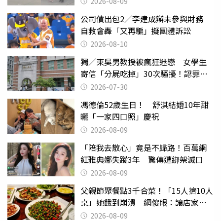
2026-08-09
公司債出包2／李建成辯未參與財務
自救會轟「又再騙」擬團體訴訟
2026-08-10
獨／東吳男教授被瘋狂迷戀 女學生
寄信「分屍吃掉」30次騷擾！認罪免
關
2026-07-30
馮德倫52歲生日！ 舒淇結婚10年甜
曬「一家四口照」慶祝
2026-08-09
「陪我去散心」竟是不歸路！百萬網
紅雅典娜失蹤3年 驚傳遭綁架滅口
2026-08-09
父親節聚餐點3千合菜！「15人擠10人
桌」她餓到崩潰 網傻眼：讓店家看
笑話
2026-08-09