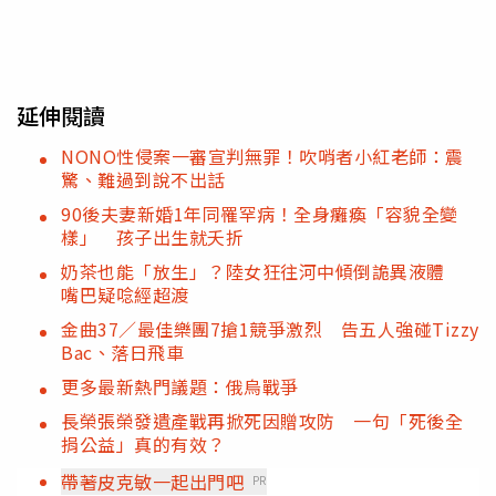
延伸閱讀
NONO性侵案一審宣判無罪！吹哨者小紅老師：震
驚、難過到說不出話
90後夫妻新婚1年同罹罕病！全身癱瘓「容貌全變
樣」 孩子出生就夭折
奶茶也能「放生」？陸女狂往河中傾倒詭異液體
嘴巴疑唸經超渡
金曲37／最佳樂團7搶1競爭激烈 告五人強碰Tizzy
Bac、落日飛車
更多最新熱門議題：俄烏戰爭
長榮張榮發遺產戰再掀死因贈攻防 一句「死後全
捐公益」真的有效？
帶著皮克敏一起出門吧
PR