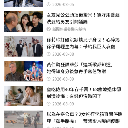
2026-08-05
女友見公公頭頂後驚呆！買好用養髮
洗髮給男友引網議論
新聞熱議養髮洗髮精
徐莉玲打破沉默談兒子身世！心碎揭
徐子翔輕生內幕：帶給我巨大哀傷
2026-08-08
黃仁勳狂讚華莎「連新歌都知道」
她得知身分後急寄手寫信致謝
2026-08-09
省吃儉用40年存千萬！68歲嬤退休卻
崩潰後悔：有錢但沒時間了
2026-08-09
以為在搭公車？2女拖行李箱直闖停機
坪「揮手攔機」 荒謬影片曝網傻眼