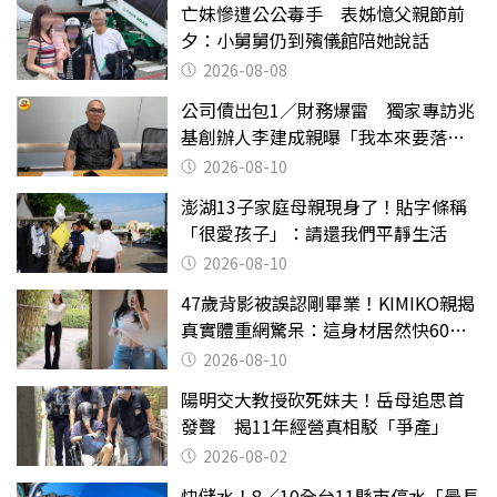
亡妹慘遭公公毒手 表姊憶父親節前
夕：小舅舅仍到殯儀館陪她說話
2026-08-08
公司債出包1／財務爆雷 獨家專訪兆
基創辦人李建成親曝「我本來要落
跑」
2026-08-10
澎湖13子家庭母親現身了！貼字條稱
「很愛孩子」：請還我們平靜生活
2026-08-10
47歲背影被誤認剛畢業！KIMIKO親揭
真實體重網驚呆：這身材居然快60公
斤？
2026-08-10
陽明交大教授砍死妹夫！岳母追思首
發聲 揭11年經營真相駁「爭產」
2026-08-02
快儲水！8／10全台11縣市停水「最長