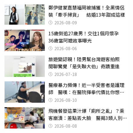
鄭伊健蒙嘉慧福岡被捕獲！全黑情侶
裝「牽手掃貨」 結婚13年甜成這樣
2026-08-09
15歲倒追27歲男！交往1個月懷孕
36歲當阿嬤故事曝光
2026-08-06
旅遊變認親！陸男幫台灣遊客拍照
閒聊驚覺「是失聯大伯」奇蹟重逢
2026-07-18
醫療暴力頻傳！近一半受害者是護理
師 醫嘆：在醫院揮拳代價比你想像
的還要大
2026-08-10
飛機餐發這果汁爆「廁所之亂」？乘
客崩潰：差點丟大臉 醫揭3類人別亂
喝
2026-08-08