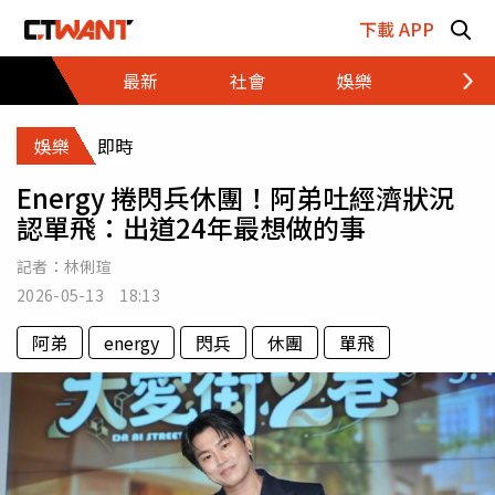
跳至主要內容區塊
下載 APP
最新
社會
娛樂
財經
娛樂
即時
Energy 捲閃兵休團！阿弟吐經濟狀況
認單飛：出道24年最想做的事
記者：
林俐瑄
2026-05-13 18:13
阿弟
energy
閃兵
休團
單飛