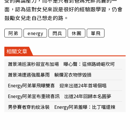
受的輿論壓力，而不是只看到爸媽光鮮亮麗的一
面，認為這對女兒來說是很好的經驗跟學習，仍會
鼓勵女兒走自己想走的路。
阿弟
energy
閃兵
休團
單飛
相關文章
蕭景鴻巡演秒殺宣布加場 曝心聲：這條路崎嶇坎坷
蕭景鴻遭遇強風暴雨 躺爛泥衣物慘毀損
Energy阿弟單飛曝雙喜 迎來出道24年首場個唱
Energy阿弟宣布重磅喜訊 出道24年回歸本名圓夢
男參賽者穿豹紋泳裝 Energy阿弟羞曝：比丁噹還辣