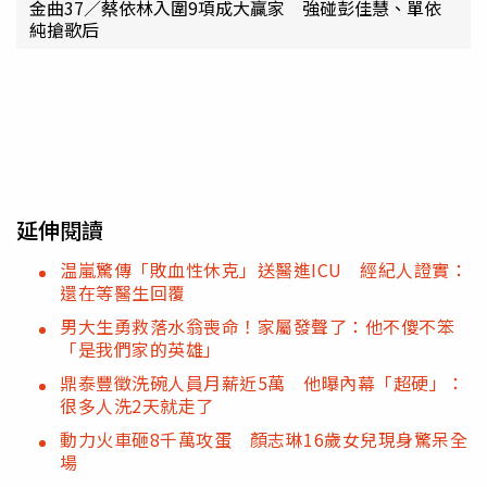
金曲37／蔡依林入圍9項成大贏家 強碰彭佳慧、單依
純搶歌后
延伸閱讀
温嵐驚傳「敗血性休克」送醫進ICU 經紀人證實：
還在等醫生回覆
男大生勇救落水翁喪命！家屬發聲了：他不傻不笨
「是我們家的英雄」
鼎泰豐徵洗碗人員月薪近5萬 他曝內幕「超硬」：
很多人洗2天就走了
動力火車砸8千萬攻蛋 顏志琳16歲女兒現身驚呆全
場