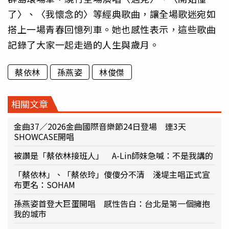
了〉、〈我懷念的〉等經典歌曲，讓全場歌迷宛如
搭上一場青春回憶列車。她也感性表示，這些歌曲
記錄了大家一起走過的人生與歲月。
蔡依林
孫燕姿
林俊傑
相關文章
金曲37／2026金曲國際音樂節24日登場 連3天
SHOWCASE開唱
被讚是「蔡依林接班人」 A-Lin師妹急喊：不是我講的
「蔡依林」、「蔡依玲」傻傻分不清 淺堤主唱正式宣
布更名：SOHAM
孫燕姿首登大巨蛋開唱 感性告白：台北是第一個擁抱
我的城市