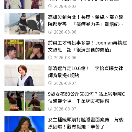
2026-08-02
高雄欠到台北！長庚、榮總、部立醫
院都受害 「醫療暴力男」離譜紀錄
曝光
2026-08-06
前員工才轉投李多慧！Joeman再談建
文爆紅 認「很清楚他的價值」
2026-08-06
慈濟遭詐走10.6億！ 李怡貞曝女律
師背景提4疑點
2026-08-07
9歲女孩60公斤又如何？站上啦啦隊C
位驚艷全場 千萬網友被圈粉
2026-08-07
女主播鏡頭前打瞌睡畫面瘋傳 背後
原因曝！觀眾挺她：辛苦了