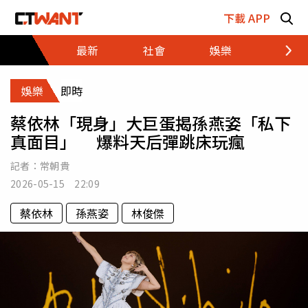
跳至主要內容區塊
下載 APP
最新
社會
娛樂
財經
娛樂
即時
蔡依林「現身」大巨蛋揭孫燕姿「私下
真面目」 爆料天后彈跳床玩瘋
記者：
常朝貴
2026-05-15 22:09
蔡依林
孫燕姿
林俊傑