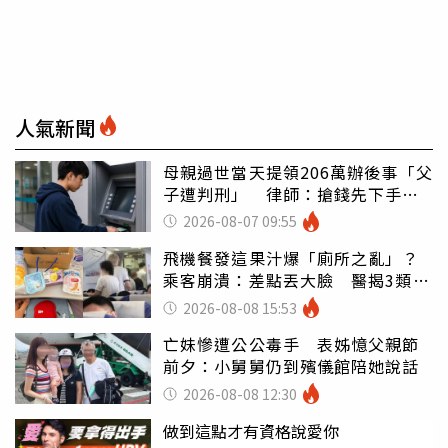
人氣新聞
母親過世當天提領206萬辦後事「父
子遭判刑」 律師：搶錢先下手是
罪
2026-08-07 09:55
飛機餐發這果汁爆「廁所之亂」？
乘客崩潰：差點丟大臉 醫揭3類人
別亂喝
2026-08-08 15:53
亡妹慘遭公公毒手 表姊憶父親節
前夕：小舅舅仍到殯儀館陪她說話
2026-08-08 12:30
做到這點才有資格說愛你