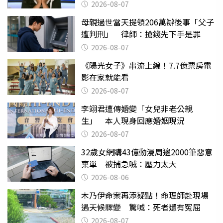
2026-08-07
母親過世當天提領206萬辦後事「父子
遭判刑」 律師：搶錢先下手是罪
2026-08-07
《陽光女子》串流上線！7.7億票房電
影在家就能看
2026-08-07
李翊君遭傳婚變「女兒非老公親
生」 本人現身回應婚姻現況
2026-08-07
32歲女網購43億動漫周邊2000筆惡意
棄單 被捕急喊：壓力太大
2026-08-06
木乃伊命案再添疑點！命理師赴現場
遇天候驟變 驚喊：死者還有冤屈
2026-08-07