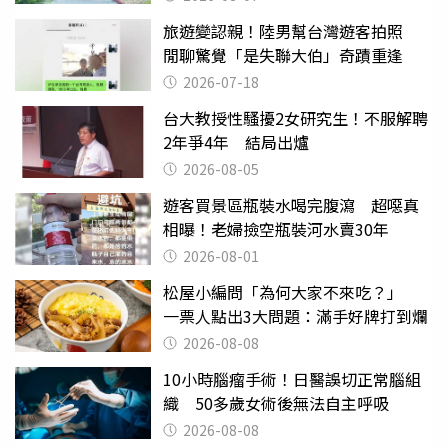
旅遊變認親！陸男幫台灣遊客拍照
閒聊驚覺「是失聯大伯」奇蹟重逢
2026-07-18
台大教授性騷擾2女研究生！不服解聘
2年爭4年 結局出爐
2026-08-05
遊客買景區瓶裝水喝完腹瀉 超噁真
相曝！老婦撿空瓶裝河水賣30年
2026-08-01
松屋小編問「為何大家不來吃？」
一票人點出3大問題：滿手好牌打到爛
2026-08-08
10小時腦瘤手術！日醫誤切正常腦組
織 50多歲女術後無法自主呼吸
2026-08-08