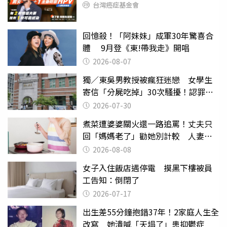
台灣癌症基金會
回憶殺！「阿妹妹」成軍30年驚喜合
體 9月登《東!帶我走》開唱
2026-08-07
獨／東吳男教授被瘋狂迷戀 女學生
寄信「分屍吃掉」30次騷擾！認罪免
關
2026-07-30
煮菜遭婆婆關火還一路追罵！丈夫只
回「媽媽老了」勸她別計較 人妻超
崩潰：我像台傭
2026-08-08
女子入住飯店遇停電 摸黑下樓被員
工告知：倒閉了
2026-07-17
出生差55分鐘抱錯37年！2家庭人生全
改寫 她潰喊「天塌了」患抑鬱症