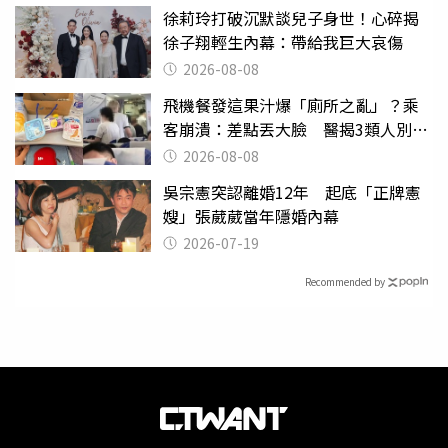
徐莉玲打破沉默談兒子身世！心碎揭
徐子翔輕生內幕：帶給我巨大哀傷
2026-08-08
飛機餐發這果汁爆「廁所之亂」？乘
客崩潰：差點丟大臉 醫揭3類人別亂
喝
2026-08-08
吳宗憲突認離婚12年 起底「正牌憲
嫂」張葳葳當年隱婚內幕
2026-07-19
Recommended by