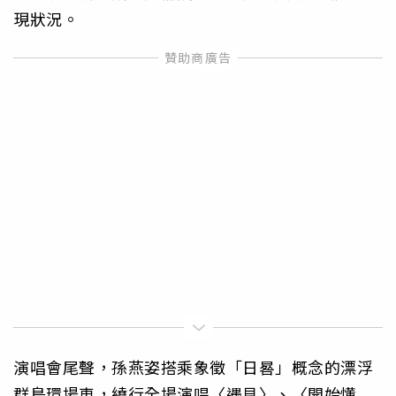
現狀況。
演唱會尾聲，孫燕姿搭乘象徵「日晷」概念的漂浮
群島環場車，繞行全場演唱〈遇見〉、〈開始懂