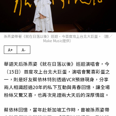
孫燕姿帶著《就在日落以後》巡迴，今首度攻上台北大巨蛋。（圖／
Make Music提供）
A+
A-
華語天后孫燕姿《就在日落以後》巡迴演唱會，今
（15日）首度攻上台北大巨蛋，演唱會驚喜彩蛋之
一，則是好友蔡依林特別透過VCR預錄現身，分享
兩人相識超過20年的私下互動與青春回憶，讓全場
粉絲又驚又喜，也再次見證兩大天后的深厚情誼。
蔡依林回憶，當年赴新加坡工作時，曾被孫燕姿帶