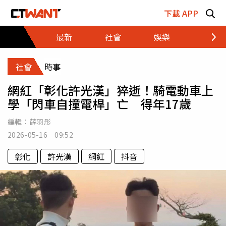
跳至主要內容區塊
下載 APP
最新
社會
娛樂
財經
社會
時事
網紅「彰化許光漢」猝逝！騎電動車上
學「閃車自撞電桿」亡 得年17歲
編輯：
薛羽彤
2026-05-16 09:52
彰化
許光漢
網紅
抖音