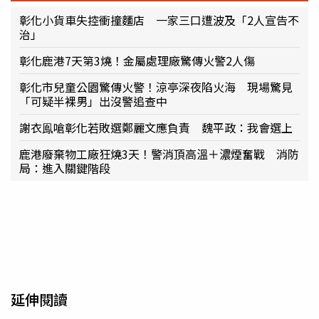
彰化小貨車失控衝撞麵店 一家三口遭波及「2人宣告不
治」
彰化鹿港7天第3燒！金屬處理廠驚傳火警2人傷
彰化市兒童公園驚傳火警！涼亭深夜陷火海 現場驚見
「可疑半裸男」出沒警追查中
謝衣鳯嗆彰化若敗選鄭麗文應負責 魏平政：我會選上
鹿港廢棄物工廠狂燒3天！警消頂高溫＋濃煙奮戰 消防
局：進入關鍵階段
延伸閱讀