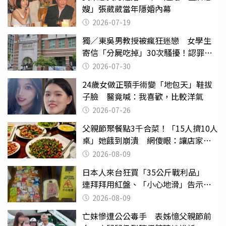
嫂」張葳葳當年隱婚內幕
2026-07-19
獨／東吳男教授被瘋狂迷戀 女學生
寄信「分屍吃掉」30次騷擾！認罪免
關
2026-07-30
24歲女做正顎手術變「地包天」鞋拔
子臉 醫竟喊：我喜歡，比較洋氣
2026-07-26
父親節聚餐點3千合菜！「15人擠10人
桌」她餓到崩潰 網傻眼：讓店家看
笑話
2026-08-09
日本人來台狂買「35公斤戰利品」
連拜拜用紅盤、「小心地滑」告示牌
也帶回家
2026-08-09
亡妹慘遭公公毒手 表姊憶父親節前