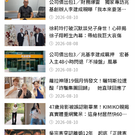
公司債出包1／財務爆雷 獨家專訪兆
基創辦人李建成親曝「我本來要落
跑」
2026-08-10
徐莉玲打破沉默談兒子身世！心碎揭
徐子翔輕生內幕：帶給我巨大哀傷
2026-08-08
公司債出包3／兆基李建成羈押 宏碁
入主48小時閃退「不接盤」風暴
2026-08-10
蘿拉神隱19個月悄發文！曬特斯拉遭
酸「詐騙集團回歸」 她直球回應了
2026-08-10
47歲背影被誤認剛畢業！KIMIKO親揭
真實體重網驚呆：這身材居然快60公
斤？
2026-08-10
吳宗憲突認離婚12年 起底「正牌憲