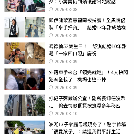
夕：小舅舅仍到殯儀館陪她說話
2026-08-08
鄭伊健蒙嘉慧福岡被捕獲！全黑情侶
裝「牽手掃貨」 結婚13年甜成這樣
2026-08-09
馮德倫52歲生日！ 舒淇結婚10年甜
曬「一家四口照」慶祝
2026-08-09
外籍車手來台「領完就跑」！4人快閃
犯案全栽了 機場也逃不掉
2026-08-09
打靶子彈藏辦公室！副所長卸任沒帶
走 偷查情敵個資被搜曝多年秘密
2026-08-10
澎湖13子家庭母親現身了！貼字條稱
「很愛孩子」：請還我們平靜生活