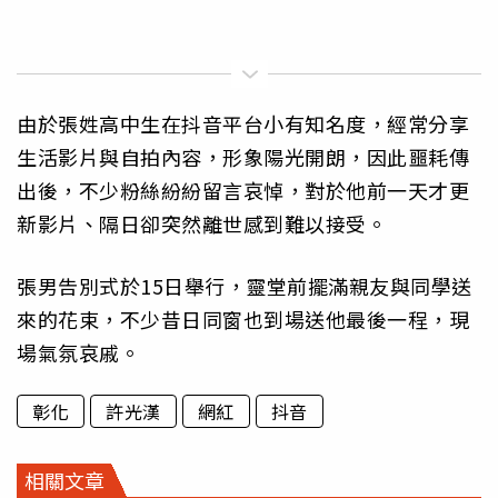
由於張姓高中生在抖音平台小有知名度，經常分享
生活影片與自拍內容，形象陽光開朗，因此噩耗傳
出後，不少粉絲紛紛留言哀悼，對於他前一天才更
新影片、隔日卻突然離世感到難以接受。
張男告別式於15日舉行，靈堂前擺滿親友與同學送
來的花束，不少昔日同窗也到場送他最後一程，現
場氣氛哀戚。
彰化
許光漢
網紅
抖音
相關文章