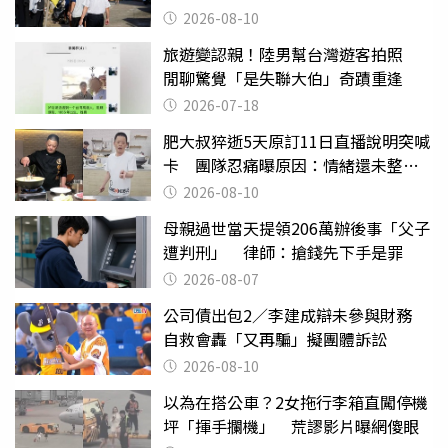
2026-08-10
旅遊變認親！陸男幫台灣遊客拍照
閒聊驚覺「是失聯大伯」奇蹟重逢
2026-07-18
肥大叔猝逝5天原訂11日直播說明突喊
卡 團隊忍痛曝原因：情緒還未整理
好
2026-08-10
母親過世當天提領206萬辦後事「父子
遭判刑」 律師：搶錢先下手是罪
2026-08-07
公司債出包2／李建成辯未參與財務
自救會轟「又再騙」擬團體訴訟
2026-08-10
以為在搭公車？2女拖行李箱直闖停機
坪「揮手攔機」 荒謬影片曝網傻眼