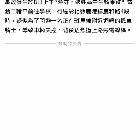
事故發生於8日上午7時許，張姓高中生騎乘微型電
動二輪車前往學校，行經彰化縣鹿港鎮鹿和路4段
時，疑似為了閃避一名正在斑馬線附近迴轉的機車
騎士，導致車輛失控，隨後猛烈撞上路旁電線桿。