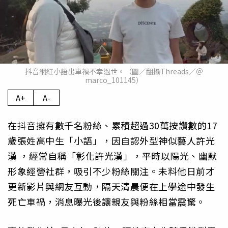
抖音網紅小語出車禍不幸過世。（圖／翻攝Threads／＠
marco_101145）
A+
A-
在抖音擁有數千名粉絲、累積超過30萬按讚數的17
歲張姓高中生「小語」，因自認外型神似藝人許光
漢 ，經常自稱「彰化許光漢」，平時以陽光、幽默
形象經營社群，吸引不少粉絲關注。未料他日前才
更新影片與網友互動，隔天清晨便在上學途中發生
死亡車禍，消息曝光後讓親友與粉絲相當震驚。