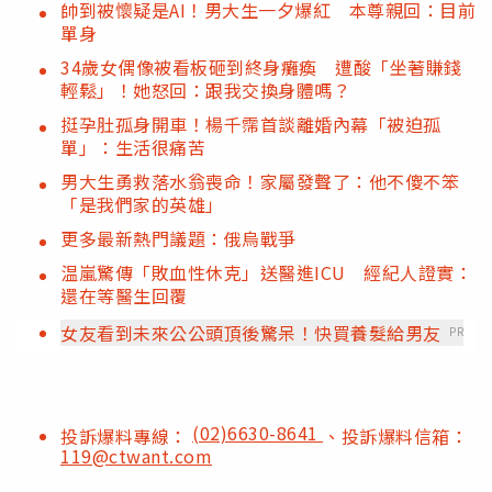
帥到被懷疑是AI！男大生一夕爆紅 本尊親回：目前
單身
34歲女偶像被看板砸到終身癱瘓 遭酸「坐著賺錢
輕鬆」！她怒回：跟我交換身體嗎？
挺孕肚孤身開車！楊千霈首談離婚內幕「被迫孤
單」：生活很痛苦
男大生勇救落水翁喪命！家屬發聲了：他不傻不笨
「是我們家的英雄」
更多最新熱門議題：俄烏戰爭
温嵐驚傳「敗血性休克」送醫進ICU 經紀人證實：
還在等醫生回覆
女友看到未來公公頭頂後驚呆！快買養髮給男友
PR
(02)6630-8641
投訴爆料專線：
、投訴爆料信箱：
119@ctwant.com