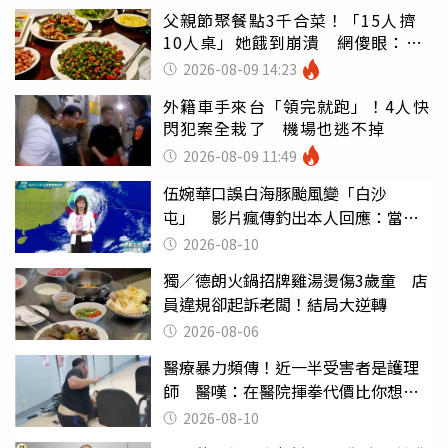
父親節聚餐點3千合菜！「15人擠
10人桌」她餓到崩潰 網傻眼：讓
店家看笑話
2026-08-09 14:23
外籍車手來台「領完就跑」！4人快
閃犯案全栽了 機場也逃不掉
2026-08-09 11:49
伍婉華口誤白海豚颱風變「白沙
屯」 影片瘋傳釣出本人回應：當下
懊惱到現在
2026-08-10
獨／德朗火鍋招牌雞湯燙傷3歲童 店
員違規卻起訴老闆！結局大逆轉
2026-08-06
醫療暴力頻傳！近一半受害者是護理
師 醫嘆：在醫院揮拳代價比你想像
的還要大
2026-08-10