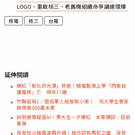
LOGO、重啟核三、老舊機組續命爭議連環爆
核電
核三
台電
延伸閱讀
網紅「彰化許光漢」猝逝！騎電動車上學「閃車自
撞電桿」亡 得年17歲
竹聯設局1／退役軍人成放款小弟！ 坑大學生害家
族慘簽300萬本票
帥到被懷疑是AI！男大生一夕爆紅 本尊親回：目前
單身
孫安佐火槍風波再升級！檢方認有再犯之虞 深夜