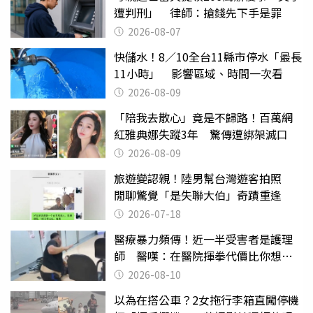
遭判刑」 律師：搶錢先下手是罪
2026-08-07
快儲水！8／10全台11縣市停水「最長
11小時」 影響區域、時間一次看
2026-08-09
「陪我去散心」竟是不歸路！百萬網
紅雅典娜失蹤3年 驚傳遭綁架滅口
2026-08-09
旅遊變認親！陸男幫台灣遊客拍照
閒聊驚覺「是失聯大伯」奇蹟重逢
2026-07-18
醫療暴力頻傳！近一半受害者是護理
師 醫嘆：在醫院揮拳代價比你想像
的還要大
2026-08-10
以為在搭公車？2女拖行李箱直闖停機