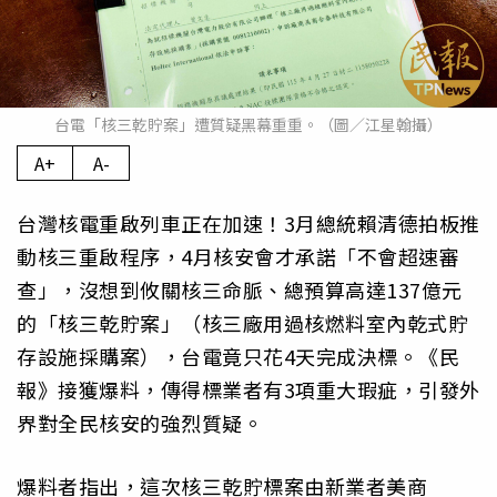
台電「核三乾貯案」遭質疑黑幕重重。（圖／江星翰攝）
A+
A-
台灣核電重啟列車正在加速！3月總統賴清德拍板推
動核三重啟程序，4月核安會才承諾「不會超速審
查」，沒想到攸關核三命脈、總預算高達137億元
的「核三乾貯案」（核三廠用過核燃料室內乾式貯
存設施採購案），台電竟只花4天完成決標。《民
報》接獲爆料，傳得標業者有3項重大瑕疵，引發外
界對全民核安的強烈質疑。
爆料者指出，這次核三乾貯標案由新業者美商