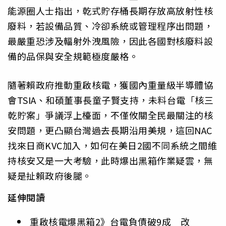
能源圈人士指出，乾式貯存桶長期存放高放射性核
廢料，若設備品質、冷卻系統或管理程序出問題，
最嚴重恐涉及輻射外洩風險，因此各國對核廢料設
備的品保與安全規範極度嚴格。
隨著賴政府推動重啟核電，獲國內重量級半導體協
會TSIA、和碩董事長童子賢支持，未料台電「核三
乾貯案」爭議浮上檯面，不僅攸關全民最關注的核
安問題，更凸顯台灣過去長期沿用美規，這回NAC
找來日商KVC加入，如何在美日2國不同系統之間維
持核安又是一大考驗，此時爆出黑箱作業疑雲，無
疑是扯賴政府後腿。
延伸閱讀
重啟核電爆黑箱2》台電負債破9成 改