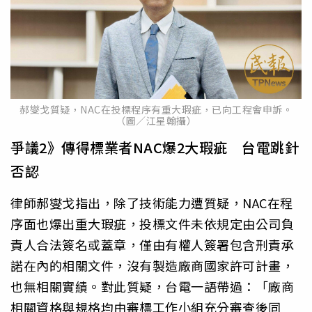
郝燮戈質疑，NAC在投標程序有重大瑕疵，已向工程會申訴。
（圖／江星翰攝）
爭議2》傳得標業者NAC爆2大瑕疵 台電跳針
否認
律師郝燮戈指出，除了技術能力遭質疑，NAC在程
序面也爆出重大瑕疵，投標文件未依規定由公司負
責人合法簽名或蓋章，僅由有權人簽署包含刑責承
諾在內的相關文件，沒有製造廠商國家許可計畫，
也無相關實績。對此質疑，台電一語帶過：「廠商
相關資格與規格均由審標工作小組充分審查後同