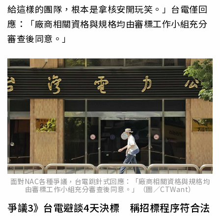
給這樣的團隊，根本是拿核安開玩笑。」台電僅回
應：「廠商相關資格與規格均由審標工作小組充分
審查後同意。」
面對NAC各種爭議，台電跳針式回應：「廠商相關資格與規格均
由審標工作小組充分審查後同意。」（圖／CTWant）
爭議3》台電避談4天決標 稱招標程序符合法