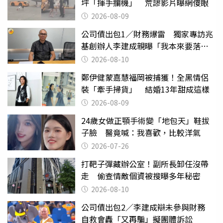
坪「揮手攔機」 荒謬影片曝網傻眼
2026-08-09
公司債出包1／財務爆雷 獨家專訪兆
基創辦人李建成親曝「我本來要落
跑」
2026-08-10
鄭伊健蒙嘉慧福岡被捕獲！全黑情侶
裝「牽手掃貨」 結婚13年甜成這樣
2026-08-09
24歲女做正顎手術變「地包天」鞋拔
子臉 醫竟喊：我喜歡，比較洋氣
2026-07-26
打靶子彈藏辦公室！副所長卸任沒帶
走 偷查情敵個資被搜曝多年秘密
2026-08-10
公司債出包2／李建成辯未參與財務
自救會轟「又再騙」擬團體訴訟