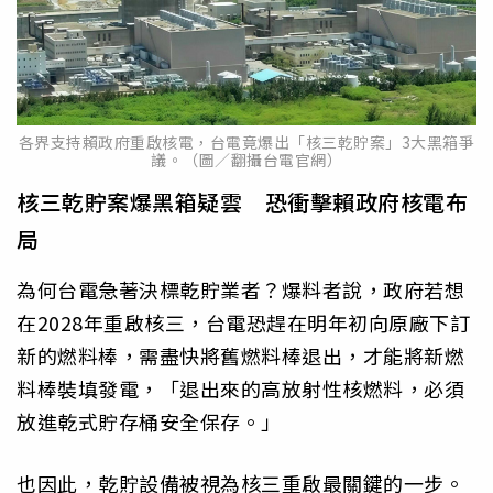
各界支持賴政府重啟核電，台電竟爆出「核三乾貯案」3大黑箱爭
議。（圖／翻攝台電官網）
核三乾貯案爆黑箱疑雲 恐衝擊賴政府核電布
局
為何台電急著決標乾貯業者？爆料者說，政府若想
在2028年重啟核三，台電恐趕在明年初向原廠下訂
新的燃料棒，需盡快將舊燃料棒退出，才能將新燃
料棒裝填發電，「退出來的高放射性核燃料，必須
放進乾式貯存桶安全保存。」
也因此，乾貯設備被視為核三重啟最關鍵的一步。