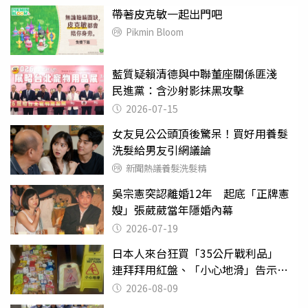
帶著皮克敏一起出門吧
Pikmin Bloom
藍質疑賴清德與中聯董座關係匪淺
民進黨：含沙射影抹黑攻擊
2026-07-15
女友見公公頭頂後驚呆！買好用養髮
洗髮給男友引網議論
新聞熱議養髮洗髮精
吳宗憲突認離婚12年 起底「正牌憲
嫂」張葳葳當年隱婚內幕
2026-07-19
日本人來台狂買「35公斤戰利品」
連拜拜用紅盤、「小心地滑」告示牌
也帶回家
2026-08-09