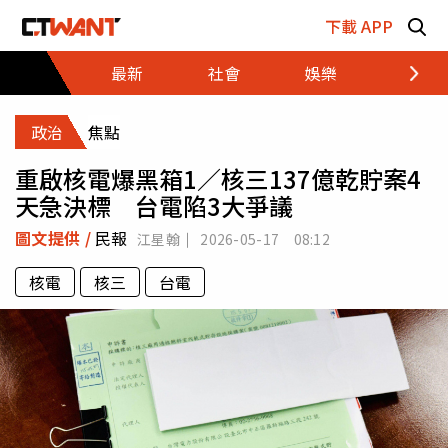
跳至主要內容區塊
下載 APP
最新
社會
娛樂
財經
政治
焦點
重啟核電爆黑箱1／核三137億乾貯案4
天急決標 台電陷3大爭議
圖文提供 /
民報
江星翰
2026-05-17 08:12
核電
核三
台電