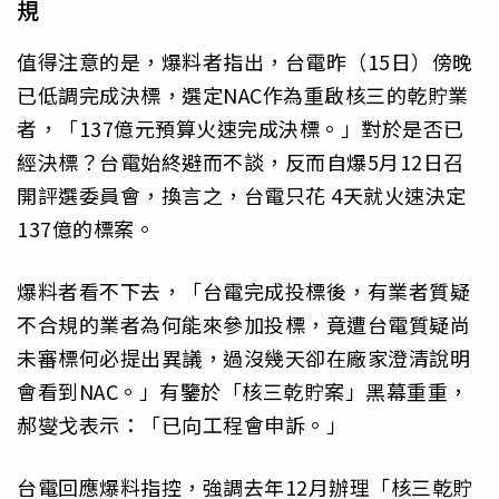
規
值得注意的是，爆料者指出，台電昨（15日）傍晚
已低調完成決標，選定NAC作為重啟核三的乾貯業
者，「137億元預算火速完成決標。」對於是否已
經決標？台電始終避而不談，反而自爆5月12日召
開評選委員會，換言之，台電只花 4天就火速決定
137億的標案。
爆料者看不下去，「台電完成投標後，有業者質疑
不合規的業者為何能來參加投標，竟遭台電質疑尚
未審標何必提出異議，過沒幾天卻在廠家澄清說明
會看到NAC。」有鑒於「核三乾貯案」黑幕重重，
郝燮戈表示：「已向工程會申訴。」
台電回應爆料指控，強調去年12月辦理「核三乾貯