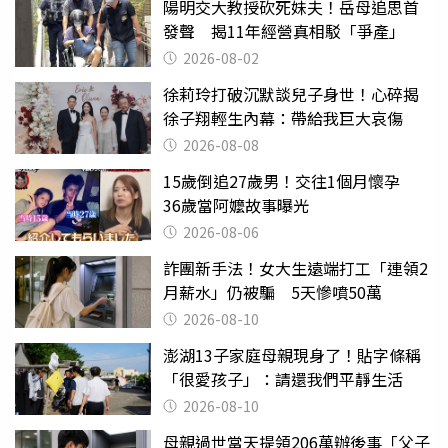
陽明交大教授砍死妹夫！岳母追思首
發聲 揭11年經營真相駁「爭產」
2026-08-02
徐莉玲打破沉默談兒子身世！心碎揭
徐子翔輕生內幕：帶給我巨大哀傷
2026-08-08
15歲倒追27歲男！交往1個月懷孕
36歲當阿嬤故事曝光
2026-08-06
詐團新手法！女大生遠端打工「連領2
月薪水」仍被騙 5天慘噴50萬
2026-08-10
澎湖13子家庭母親現身了！貼字條稱
「很愛孩子」：請還我們平靜生活
2026-08-10
母親過世當天提領206萬辦後事「父子