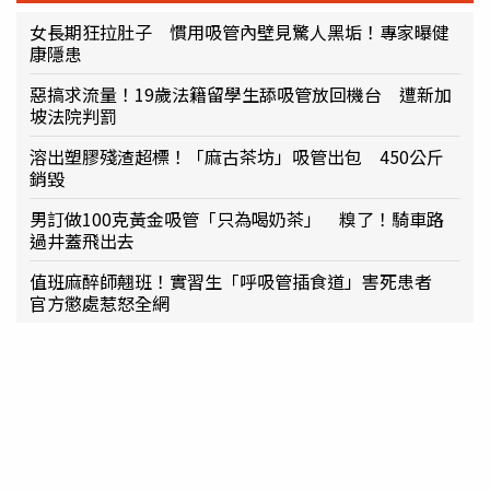
女長期狂拉肚子 慣用吸管內壁見驚人黑垢！專家曝健
康隱患
惡搞求流量！19歲法籍留學生舔吸管放回機台 遭新加
坡法院判罰
溶出塑膠殘渣超標！「麻古茶坊」吸管出包 450公斤
銷毀
男訂做100克黃金吸管「只為喝奶茶」 糗了！騎車路
過井蓋飛出去
值班麻醉師翹班！實習生「呼吸管插食道」害死患者
官方懲處惹怒全網