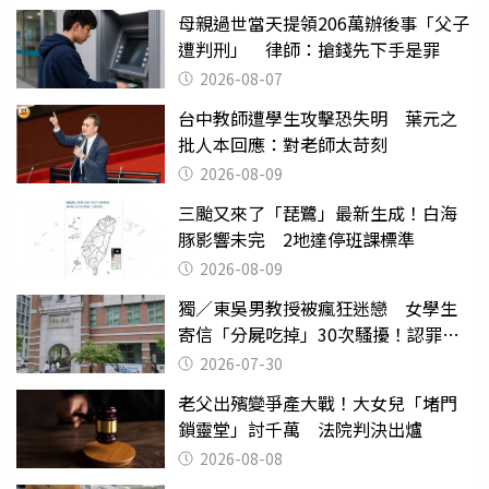
母親過世當天提領206萬辦後事「父子
遭判刑」 律師：搶錢先下手是罪
2026-08-07
台中教師遭學生攻擊恐失明 葉元之
批人本回應：對老師太苛刻
2026-08-09
三颱又來了「琵鷺」最新生成！白海
豚影響未完 2地達停班課標準
2026-08-09
獨／東吳男教授被瘋狂迷戀 女學生
寄信「分屍吃掉」30次騷擾！認罪免
關
2026-07-30
老父出殯變爭產大戰！大女兒「堵門
鎖靈堂」討千萬 法院判決出爐
2026-08-08