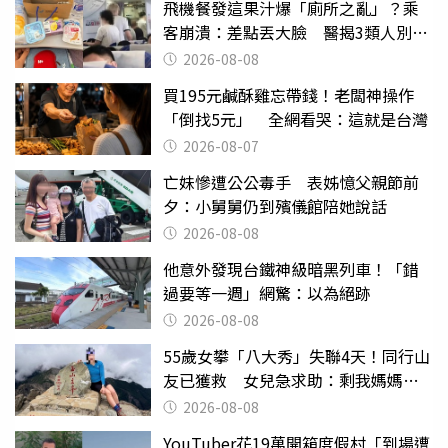
飛機餐發這果汁爆「廁所之亂」？乘
客崩潰：差點丟大臉 醫揭3類人別亂
喝
2026-08-08
買195元鹹酥雞忘帶錢！老闆神操作
「倒找5元」 全網看哭：這就是台灣
2026-08-07
亡妹慘遭公公毒手 表姊憶父親節前
夕：小舅舅仍到殯儀館陪她說話
2026-08-08
他意外發現台鐵神級暗黑列車！「錯
過要等一週」網驚：以為絕跡
2026-08-08
55歲女攀「八大秀」失聯4天！同行山
友已獲救 女兒急求助：剩我媽媽還
沒找到
2026-08-08
YouTuber花19萬開箱度假村「到場遭