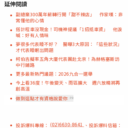
延伸閱讀
副總棄300萬年薪轉行開「甜不辣店」 作家嘆：非
常懂他的心情
搭計程車沒現金！司機神提議「1招抵車資」 他淚
喊：好有人情味
夢很多代表睡不好？ 醫曝3大原因：「這些狀況」
才代表睡眠出問題
柯伯吉擬率五角大廈代表團赴北京！為赫格塞斯訪
中行鋪路
更多最新熱門議題：2026九合一選舉
今上看36度！午後變天、雨區擴大 週六放晴將再
創高溫
做到這點才有資格說愛你
PR
(02)6630-8641
投訴爆料專線：
、投訴爆料信箱：