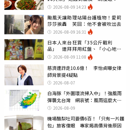
店家看笑話
2026-08-09 14:23
颱風天讓助理站陽台護植物！愛莉
莎莎挨轟 笑回：他不會被吹出去
2026-08-09 16:31
日本人來台狂買「35公斤戰利
品」 連拜拜用紅盤、「小心地
滑」告示牌也帶回家
2026-08-09 11:08
慈濟遭詐走10.6億！ 李怡貞曝女律
師背景提4疑點
2026-08-07
白海豚「外圍環流掃入中」！強風雨
彈襲北台灣 網哀號：風雨這麼大還
不放假
2026-08-09
機場酪梨吐司要價6百！「只有一片麵
包」旅客傻眼 專家揭高價背後原因