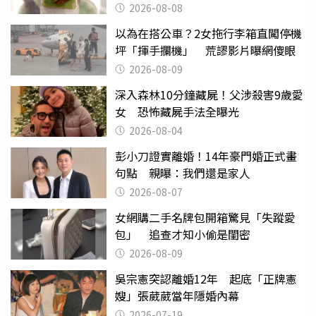
2026-08-08
以為在搭公車？2女拖行李箱直闖停機
坪「揮手攔機」 荒謬影片曝網傻眼
2026-08-09
深入森林10分鐘藏屍！父涉殺害9歲愛
女 恐怖藏屍手法全曝光
2026-08-04
彭小刀證實離婚！14年豪門婚正式畫
句點 親曝：我們還是家人
2026-08-07
女網購二手名牌包開箱驚見「失蹤愛
包」 追查才知小偷是閨密
2026-08-09
吳宗憲突認離婚12年 起底「正牌憲
嫂」張葳葳當年隱婚內幕
2026-07-19