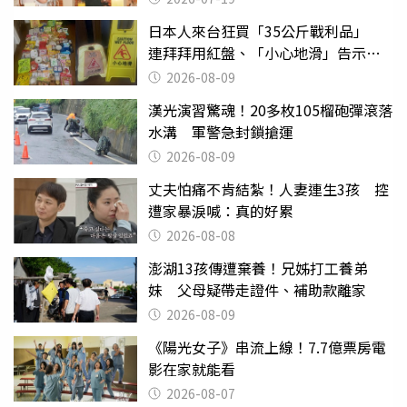
日本人來台狂買「35公斤戰利品」
連拜拜用紅盤、「小心地滑」告示牌
也帶回家
2026-08-09
漢光演習驚魂！20多枚105榴砲彈滾落
水溝 軍警急封鎖搶運
2026-08-09
丈夫怕痛不肯結紮！人妻連生3孩 控
遭家暴淚喊：真的好累
2026-08-08
澎湖13孩傳遭棄養！兄姊打工養弟
妹 父母疑帶走證件、補助款離家
2026-08-09
《陽光女子》串流上線！7.7億票房電
影在家就能看
2026-08-07