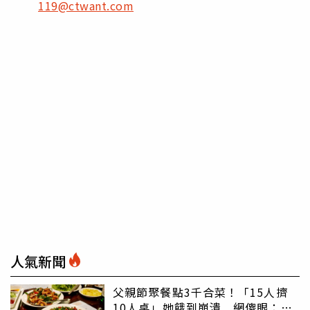
119@ctwant.com
人氣新聞
父親節聚餐點3千合菜！「15人擠
10人桌」她餓到崩潰 網傻眼：讓