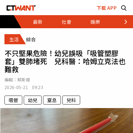
跳至主要內容區塊
下載 APP
最新
社會
娛樂
財經
生活
綜合
不只堅果危險！幼兒誤吸「吸管塑膠
套」雙肺堵死 兒科醫：哈姆立克法也
難救
編輯：
蔡斯媛
2026-05-21 09:23
吸管
幼兒
窒息
兒科