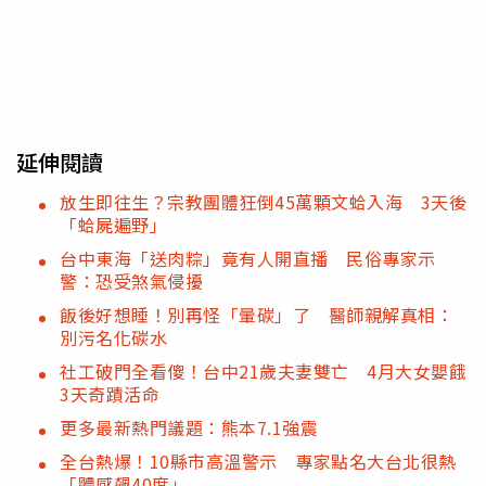
延伸閱讀
放生即往生？宗教團體狂倒45萬顆文蛤入海 3天後
「蛤屍遍野」
台中東海「送肉粽」竟有人開直播 民俗專家示
警：恐受煞氣侵擾
飯後好想睡！別再怪「暈碳」了 醫師親解真相：
別污名化碳水
社工破門全看傻！台中21歲夫妻雙亡 4月大女嬰餓
3天奇蹟活命
更多最新熱門議題：熊本7.1強震
全台熱爆！10縣市高溫警示 專家點名大台北很熱
「體感飆40度」