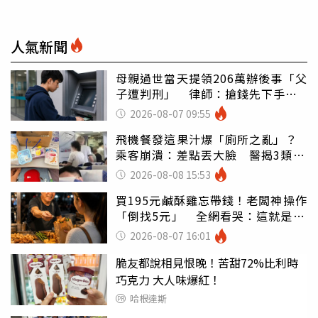
人氣新聞
母親過世當天提領206萬辦後事「父
子遭判刑」 律師：搶錢先下手是
罪
2026-08-07 09:55
飛機餐發這果汁爆「廁所之亂」？
乘客崩潰：差點丟大臉 醫揭3類人
別亂喝
2026-08-08 15:53
買195元鹹酥雞忘帶錢！老闆神操作
「倒找5元」 全網看哭：這就是台
灣
2026-08-07 16:01
脆友都說相見恨晚！苦甜72%比利時
巧克力 大人味爆紅！
哈根達斯