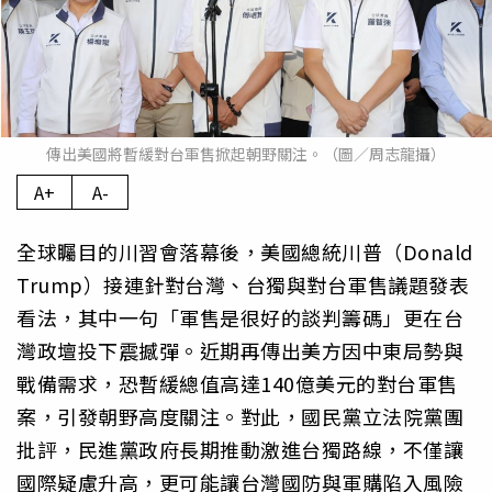
傳出美國將暫緩對台軍售掀起朝野關注。（圖／周志龍攝）
A+
A-
全球矚目的川習會落幕後，美國總統川普（Donald
Trump）接連針對台灣、台獨與對台軍售議題發表
看法，其中一句「軍售是很好的談判籌碼」更在台
灣政壇投下震撼彈。近期再傳出美方因中東局勢與
戰備需求，恐暫緩總值高達140億美元的對台軍售
案，引發朝野高度關注。對此，國民黨立法院黨團
批評，民進黨政府長期推動激進台獨路線，不僅讓
國際疑慮升高，更可能讓台灣國防與軍購陷入風險