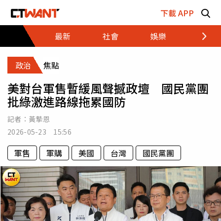
跳至主要內容區塊
下載 APP
最新
社會
娛樂
財經
政治
焦點
美對台軍售暫緩風聲撼政壇 國民黨團
批綠激進路線拖累國防
記者：
黃摯恩
2026-05-23 15:56
軍售
軍購
美國
台灣
國民黨團