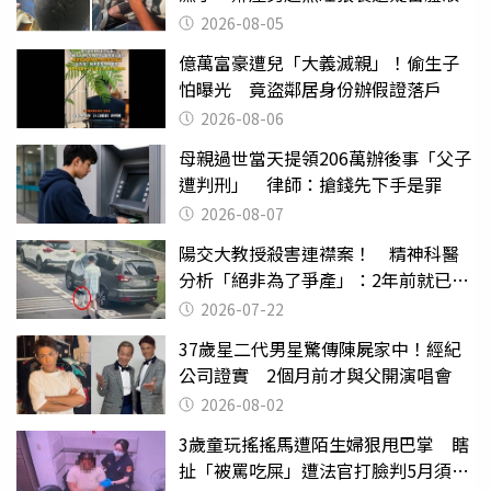
2026-08-05
億萬富豪遭兒「大義滅親」！偷生子
怕曝光 竟盜鄰居身份辦假證落戶
2026-08-06
母親過世當天提領206萬辦後事「父子
遭判刑」 律師：搶錢先下手是罪
2026-08-07
陽交大教授殺害連襟案！ 精神科醫
分析「絕非為了爭產」：2年前就已言
行詭異
2026-07-22
37歲星二代男星驚傳陳屍家中！經紀
公司證實 2個月前才與父開演唱會
2026-08-02
3歲童玩搖搖馬遭陌生婦狠甩巴掌 瞎
扯「被罵吃屎」遭法官打臉判5月須入