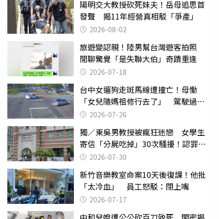
陽明交大教授砍死妹夫！岳母追思首
發聲 揭11年經營真相駁「爭產」
2026-08-02
旅遊變認親！陸男幫台灣遊客拍照
閒聊驚覺「是失聯大伯」奇蹟重逢
2026-07-18
台中女遛狗走斑馬線遭撞亡！母慟
「女兒隨媽祖修行去了」 駕駛過失
致死判9月
2026-07-26
獨／東吳男教授被瘋狂迷戀 女學生
寄信「分屍吃掉」30次騷擾！認罪免
關
2026-07-30
新竹音樂教室命案10天後復課！他批
「太冷血」 員工怒駁：閉上嘴
2026-07-17
中和兒媳遭公公砍百刀致死 閨密揭