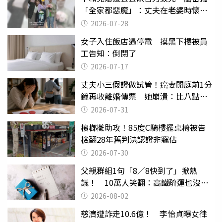
「全家都惡魔」：丈夫在老婆時懷孕
摔東西
2026-07-28
女子入住飯店遇停電 摸黑下樓被員
工告知：倒閉了
2026-07-17
丈夫小三假證做試管！癌妻開庭前1分
鐘再收離婚傳票 她崩潰：比八點檔
還扯
2026-07-31
檳榔攤助攻！85度C騎樓擺桌椅被告
檢翻28年舊判決認證非竊佔
2026-07-30
父親群組1句「8／8快到了」掀熱
議！ 10萬人笑翻：高鐵疏運也沒列
父親節
2026-08-02
慈濟遭詐走10.6億！ 李怡貞曝女律