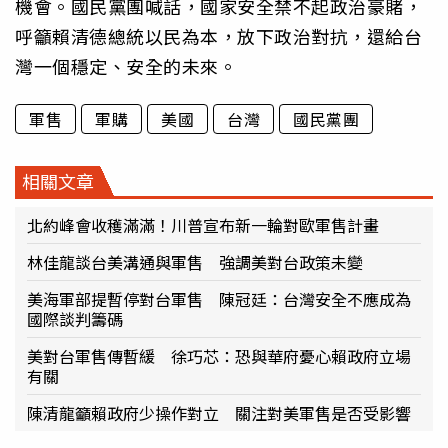
機會。國民黨團喊話，國家安全禁不起政治豪賭，
呼籲賴清德總統以民為本，放下政治對抗，還給台
灣一個穩定、安全的未來。
軍售
軍購
美國
台灣
國民黨團
相關文章
北約峰會收穫滿滿！川普宣布新一輪對歐軍售計畫
林佳龍談台美溝通與軍售 強調美對台政策未變
美海軍部提暫停對台軍售 陳冠廷：台灣安全不應成為
國際談判籌碼
美對台軍售傳暫緩 徐巧芯：恐與華府憂心賴政府立場
有關
陳清龍籲賴政府少操作對立 關注對美軍售是否受影響