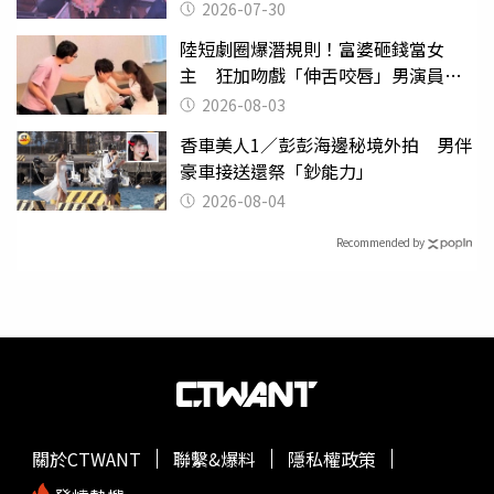
監
2026-07-30
陸短劇圈爆潛規則！富婆砸錢當女
主 狂加吻戲「伸舌咬唇」男演員崩
潰
2026-08-03
香車美人1／彭彭海邊秘境外拍 男伴
豪車接送還祭「鈔能力」
2026-08-04
Recommended by
關於CTWANT
聯繫&爆料
隱私權政策