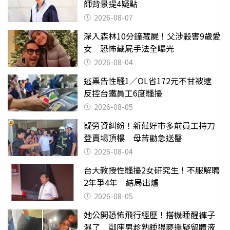
師背景提4疑點
2026-08-07
深入森林10分鐘藏屍！父涉殺害9歲愛
女 恐怖藏屍手法全曝光
2026-08-04
逃票告性騷1／OL省172元不甘被逮
反控台鐵員工6度騷擾
2026-08-05
疑勞資糾紛！新莊好市多前員工持刀
登賣場頂樓 母苦勸急送醫
2026-08-04
台大教授性騷擾2女研究生！不服解聘
2年爭4年 結局出爐
2026-08-05
她公開恐怖飛行經歷！搭機睡醒褲子
濕了 鄰座男趁熟睡猥褻還疑留體液