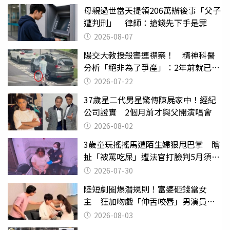
母親過世當天提領206萬辦後事「父子
遭判刑」 律師：搶錢先下手是罪
2026-08-07
陽交大教授殺害連襟案！ 精神科醫
分析「絕非為了爭產」：2年前就已言
行詭異
2026-07-22
37歲星二代男星驚傳陳屍家中！經紀
公司證實 2個月前才與父開演唱會
2026-08-02
3歲童玩搖搖馬遭陌生婦狠甩巴掌 瞎
扯「被罵吃屎」遭法官打臉判5月須入
監
2026-07-30
陸短劇圈爆潛規則！富婆砸錢當女
主 狂加吻戲「伸舌咬唇」男演員崩
潰
2026-08-03