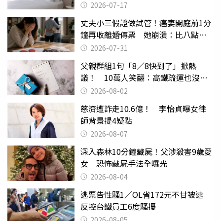
2026-07-17
丈夫小三假證做試管！癌妻開庭前1分
鐘再收離婚傳票 她崩潰：比八點檔
還扯
2026-07-31
父親群組1句「8／8快到了」掀熱
議！ 10萬人笑翻：高鐵疏運也沒列
父親節
2026-08-02
慈濟遭詐走10.6億！ 李怡貞曝女律
師背景提4疑點
2026-08-07
深入森林10分鐘藏屍！父涉殺害9歲愛
女 恐怖藏屍手法全曝光
2026-08-04
逃票告性騷1／OL省172元不甘被逮
反控台鐵員工6度騷擾
2026-08-05