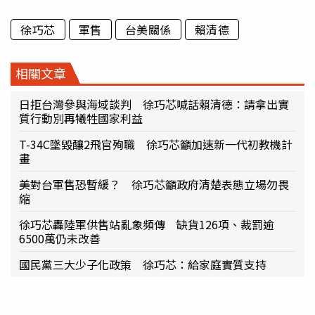
徐巧芯
軍售
台美關係
賴清德
相關文章
日拒台灣參與海域談判 徐巧芯喊話賴清德：請拿出實
質行動別再犧牲國家利益
T-34C墜毀釀2飛官殉職 徐巧芯籲加速新一代初教機計
畫
美對台軍售恐暫緩？ 徐巧芯籲政府清楚表態立場勿畏
縮
徐巧芯轟陸軍供售站亂象頻傳 缺貨126項、裁罰逾
6500萬仍未改善
國民黨三大少子化政策 徐巧芯：給家庭實質支持