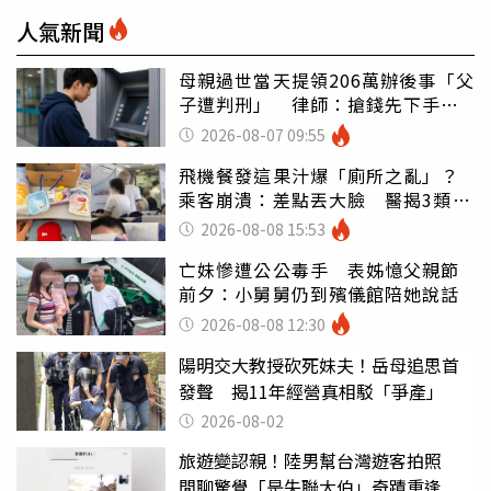
人氣新聞
母親過世當天提領206萬辦後事「父
子遭判刑」 律師：搶錢先下手是
罪
2026-08-07 09:55
飛機餐發這果汁爆「廁所之亂」？
乘客崩潰：差點丟大臉 醫揭3類人
別亂喝
2026-08-08 15:53
亡妹慘遭公公毒手 表姊憶父親節
前夕：小舅舅仍到殯儀館陪她說話
2026-08-08 12:30
陽明交大教授砍死妹夫！岳母追思首
發聲 揭11年經營真相駁「爭產」
2026-08-02
旅遊變認親！陸男幫台灣遊客拍照
閒聊驚覺「是失聯大伯」奇蹟重逢