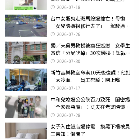
2026-07-18
台中女遛狗走斑馬線遭撞亡！母慟
「女兒隨媽祖修行去了」 駕駛過失
致死判9月
2026-07-26
獨／東吳男教授被瘋狂迷戀 女學生
寄信「分屍吃掉」30次騷擾！認罪免
關
2026-07-30
新竹音樂教室命案10天後復課！他批
「太冷血」 員工怒駁：閉上嘴
2026-07-17
中和兒媳遭公公砍百刀致死 閨密揭
「全家都惡魔」：丈夫在老婆時懷孕
摔東西
2026-07-28
女子入住飯店遇停電 摸黑下樓被員
工告知：倒閉了