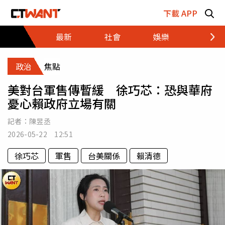
跳至主要內容區塊
下載 APP
最新
社會
娛樂
財經
政治
焦點
美對台軍售傳暫緩 徐巧芯：恐與華府
憂心賴政府立場有關
記者：
陳昱丞
2026-05-22 12:51
徐巧芯
軍售
台美關係
賴清德