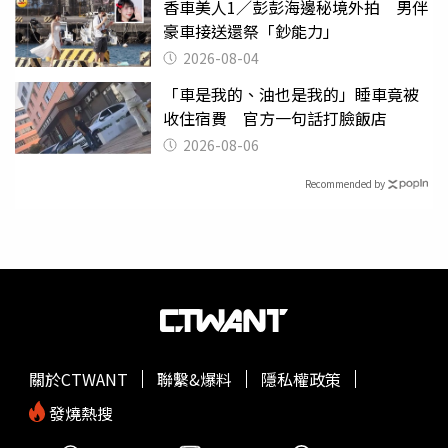
香車美人1／彭彭海邊秘境外拍 男伴
豪車接送還祭「鈔能力」
2026-08-04
「車是我的、油也是我的」睡車竟被
收住宿費 官方一句話打臉飯店
2026-08-06
Recommended by
關於CTWANT
聯繫&爆料
隱私權政策
發燒熱搜