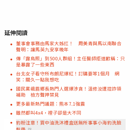
延伸閱讀
董事會事務由馬家大姊扛！ 周美青與馬以南聯合
聲明：讓馬英九安享晚年
傳「露鳥照」到500人群組！主任醫師拒道歉稱：只
是暴露了一些東西
台北女子看守所布朗尼爆紅！訂購要等1個月 網
笑：關久一點我想吃
國民黨峨眉鄉長熱門人選爆涉貪！溫修汝遭控詐領
補助 檢方聲押禁見
更多最新熱門議題：熊本7.1強震
雖然都叫4x4，裡子卻是大不同
豹粉注意！買中油洗沐禮盒送無所事事小海豹洗臉
髮帶
PR