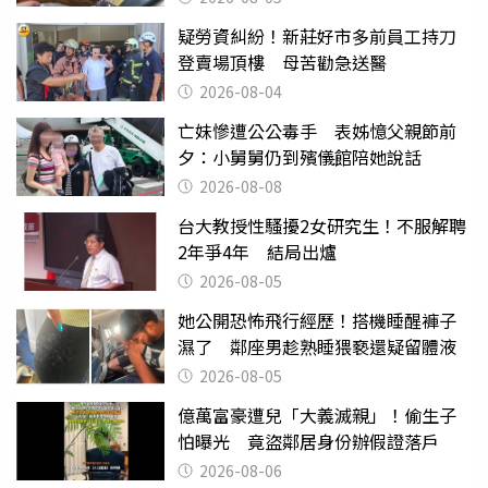
疑勞資糾紛！新莊好市多前員工持刀
登賣場頂樓 母苦勸急送醫
2026-08-04
亡妹慘遭公公毒手 表姊憶父親節前
夕：小舅舅仍到殯儀館陪她說話
2026-08-08
台大教授性騷擾2女研究生！不服解聘
2年爭4年 結局出爐
2026-08-05
她公開恐怖飛行經歷！搭機睡醒褲子
濕了 鄰座男趁熟睡猥褻還疑留體液
2026-08-05
億萬富豪遭兒「大義滅親」！偷生子
怕曝光 竟盜鄰居身份辦假證落戶
2026-08-06