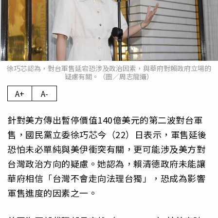
徐巧芯認為，對台軍售延宕恐涉及政治因素，與華府對賴政府立場的
疑慮有關。（圖／周志龍攝）
A+
A-
針對美方傳出暫停價值140億美元的第二波對台軍
售，國民黨立委徐巧芯今（22）日表示，軍售延後
恐怕未必單純與美伊衝突有關，更可能涉及美方對
台灣政治方向的疑慮。她認為，賴清德政府未能讓
華府相信「台灣不會走向法理台獨」，恐成為影響
軍售進度的因素之一。