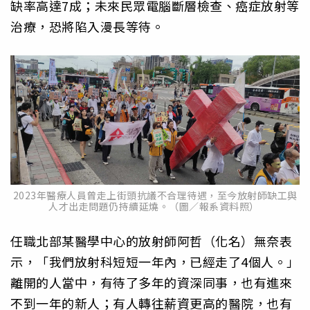
缺率高達7成；未來民眾電腦斷層檢查、癌症放射等
治療，恐將陷入漫長等待。
2023年醫療人員曾走上街頭抗議不合理待遇，至今放射師缺工與
人才出走問題仍持續延燒。（圖／報系資料照）
任職北部某醫學中心的放射師阿哲（化名）無奈表
示，「我們放射科短短一年內，已經走了4個人。」
離開的人當中，有待了多年的資深同事，也有進來
不到一年的新人；有人轉往薪資更高的醫院，也有