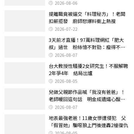
2026-08-06
提離職竟被逼交「料理秘方」！老闆
扣薪拒發 廚師怒爆料衝上熱搜
2026-07-22
3天前才直播！97萬料理網紅「肥大
叔」過世 粉絲憶不對勁：瘦得不合
理
2026-08-07
台大教授性騷擾2女研究生！不服解聘
2年爭4年 結局出爐
2026-08-05
兒做父親節作品喊「我沒有爸爸」！
老師暖回這句話 明金成遺孀心酸惹
淚
2026-08-07
地表最強老爸！11歲女慘遭侵犯 父
「假冒她」騙噁狼上門後連轟2槍復仇
2026-08-05