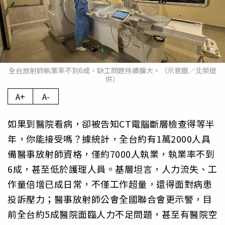
全台放射師執業率不到6成，缺工問題持續擴大。（示意圖／北榮提
供）
A+
A-
如果到醫院看病，卻被告知CT電腦斷層檢查得等半
年，你能接受嗎？據統計，全台約有1萬2000人具
備醫事放射師資格，僅約7000人執業，執業率不到
6成，甚至低於護理人員。基層坦言，人力流失、工
作量倍增已成日常，不僅工作超量，還得面對病患
投訴壓力；醫事放射師公會全國聯合會更示警，目
前全台約5成醫院面臨人力不足問題，甚至有醫院空