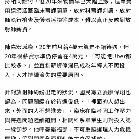
持相同給付，但20年來物價早已大幅上漲；這筆費
用還須涵蓋臨床醫師開單、放射科醫師判讀、放射
師執行檢查及儀器耗損等成本，難以真正反映到放
射師薪資。
陳嘉宏感嘆，20年前月薪4萬元算是不錯待遇，但
20年後薪資水準仍停留在4萬元，「可能跑Uber都
比較多。」並直指薪資停滯已成為年輕人不願投
入、人才持續流失的重要原因。
針對放射師紛紛出走的狀況，國民黨立委廖偉翔也
認為，問題關鍵在於待遇偏低，「裡面的人想出
來，外面的人不想進去」，臨床在職者因工作壓力
與待遇問題陸續離開，相關科系畢業生則對投入第
一線卻步。他呼籲衛福部，不可重蹈護理人力危機
覆轍，等到問題全面惡化後才倉促補救。