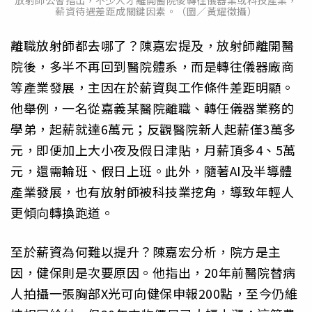
薪資待遇差距成關鍵因素。（圖／黃耀徵攝）
離職放射師都去哪了？陳嘉宏提及，放射師離開醫
院後，多半不再回到醫院體系，而是轉往儀器廠商
等產業發展，主因在於薪資與工作條件差距明顯。
他舉例，一名從嘉義某醫院離職、轉任儀器業務的
學弟，起薪就達6萬元；反觀醫院新人起薪僅3萬多
元，即便加上大小夜及假日津貼，月薪頂多4、5萬
元，還需輪班、假日上班。此外，隨著AI及半導體
產業發展，也有放射師被科技業挖角，導致年輕人
更傾向轉換跑道。
至於薪資為何難以提升？陳嘉宏分析，院方是主
因，健保則是次要原因。他指出，20年前醫院替病
人拍攝一張胸部X光可向健保申報200點，至今仍維