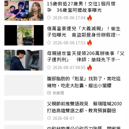
15歲倒追27歲男！交往1個月懷
孕 36歲當阿嬤故事曝光
2026-08-06 17:04
億萬富豪遭兒「大義滅親」！偷生
子怕曝光 竟盜鄰居身份辦假證落
戶
2026-08-06 17:53
母親過世當天提領206萬辦後事「父
子遭判刑」 律師：搶錢先下手是
罪
2026-08-07 09:55
腹部脂肪的「剋星」找到了，常吃這
幾物，吃走大肚囊，瘦出小蠻腰
新素簡
父親節前推雙語政見 賴瑞隆喊2030
打造高雄雙語之都、教育預算翻倍
2026-08-07
中和兒媳遭公公砍百刀致死 閨密揭