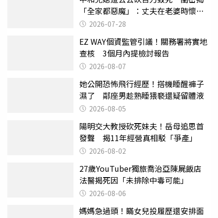
「全家都惡魔」：丈夫在老婆時懷孕
摔東西
2026-07-28
EZ WAY個資監管引議！關務署將實地
查核 3個月內提檢討報告
2026-08-07
她公開恐怖飛行經歷！搭機睡醒褲子
濕了 鄰座男趁熟睡猥褻還疑留體液
2026-08-05
陽明交大教授砍死妹夫！岳母追思首
發聲 揭11年經營真相駁「爭產」
2026-08-02
27歲YouTuber獨旅喬治亞陳屍飯店
法醫揭死因「未排除中毒可能」
2026-08-06
媽媽急過頭！瞞女兒投履歷還安排面