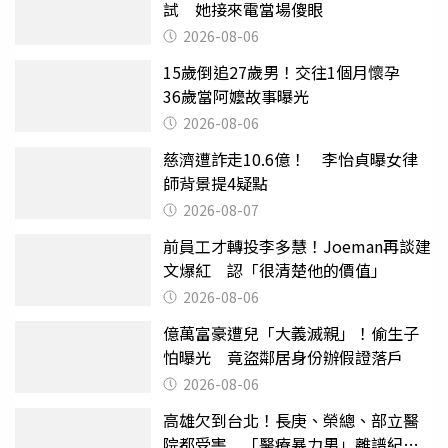
試 她接來電當場傻眼
2026-08-06
15歲倒追27歲男！交往1個月懷孕
36歲當阿嬤故事曝光
2026-08-06
慈濟遭詐走10.6億！ 李怡貞曝女律
師背景提4疑點
2026-08-07
前員工才轉投李多慧！Joeman再談建
文爆紅 認「很清楚他的價值」
2026-08-06
億萬富豪遭兒「大義滅親」！偷生子
怕曝光 竟盜鄰居身份辦假證落戶
2026-08-06
高雄欠到台北！長庚、榮總、部立醫
院都受害 「醫療暴力男」離譜紀錄