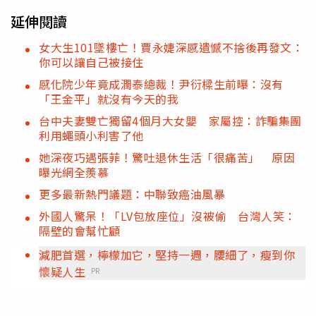
延伸閱讀
女大生101墜樓亡！賈永婕深感遺憾不捨後再發文：
你可以讓自己被接住
感化院少年竟成潤泰總裁！尹衍樑生前曝：沒有
「王金平」就沒有今天的我
台中夫妻雙亡獨留4個月大女嬰 家屬控：詐騙集團
利用蠅頭小利害了他
她深夜巧遇張菲！驚吐退休生活「很痛苦」 原因
曝光網全羨慕
更多最新熱門議題：中聯致癌油風暴
外國人驚呆！「LV包放座位」沒被偷 台灣人笑：
隔壁的會幫忙顧
減肥首選，檸檬加它，堅持一週，腰細了，瘦到你
懷疑人生
PR