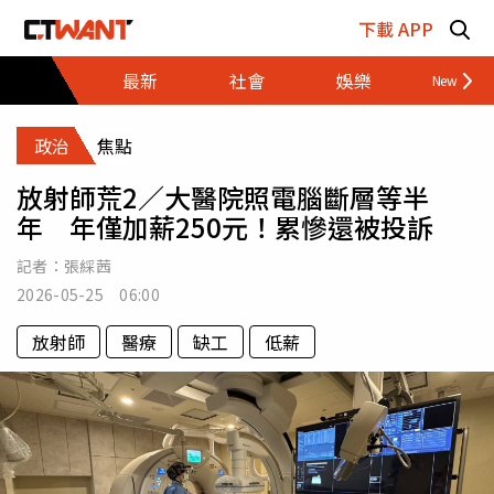
跳至主要內容區塊
下載 APP
最新
社會
娛樂
財經
政治
焦點
放射師荒2／大醫院照電腦斷層等半
年 年僅加薪250元！累慘還被投訴
記者：
張綵茜
2026-05-25 06:00
放射師
醫療
缺工
低薪