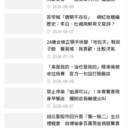
曝光
2026-08-06
苦苓喊「唐朝不存在」 網紅批瞎編
歷史：李白、杜甫用鮮卑文寫詩？
2026-08-07
24歲女做正顎手術變「地包天」鞋拔
子臉 醫竟喊：我喜歡，比較洋氣
2026-07-26
「車是我的、油也是我的」睡車竟被
收住宿費 官方一句話打臉飯店
2026-08-06
禁止停車「始源可以」！本尊驚喜現
身早餐店 鐵粉店長嚇傻尖叫
2026-08-07
胡瓜靠股市回升買「獨一無二」生日
禮寵妻 自爆偷拿百萬現金搞砸驚喜