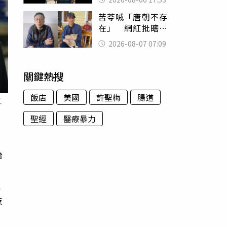
身份辦假證落戶
苦苓喊「唐朝不存
在」 網紅批瞎編
歷史：李白、杜甫
2026-08-07 07:09
用鮮卑文寫詩？
關鍵熱搜
飯店
美國
許聖梅
腸道
工
聖經
醫療暴力
台
達
技