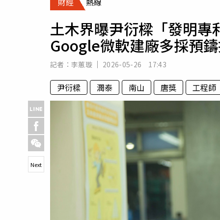
財經
熱線
人物
汽車
土木界曝尹衍樑「發明專
專欄
Google微軟建廠多採預
房產新勢力
記者：
李蕙璇
2026-05-26 17:43
尹衍樑
潤泰
南山
唐獎
工程師
Next