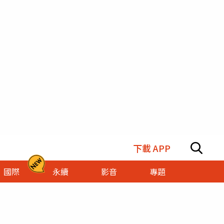
下載 APP
國際
永續
影音
專題