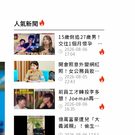
人氣新聞
15歲倒追27歲男！
交往1個月懷孕 36
2026-08-06
歲當阿嬤故事曝光
17:04
開會照意外變網紅
照！女公務員妝容
2026-08-05
掀2千則留言 本人
22:43
怒嗆：化妝有錯嗎
前員工才轉投李多
慧！Joeman再談
2026-08-06
建文爆紅 認「很
16:35
清楚他的價值」
億萬富豪遭兒「大
義滅親」！偷生子
怕曝光 竟盜鄰居
2026-08-06 17:53