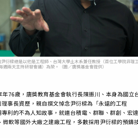
裁尹衍樑總是以他是工程師、台灣大學土木系兼任教授（首位工學院非理
每週兩天主持研發會議）為榮。（圖／唐獎基金會提供）
享年76歲，唐獎教育基金會執行長陳振川、本身為國立
前理事長資歷，親自撰文悼念尹衍樑為「永遠的工程
明專利的不為人知故事，就連台積電、群聯、群創、宏
gle、微軟等國外大廠之建廠工程，多數採用尹衍樑的預鑄