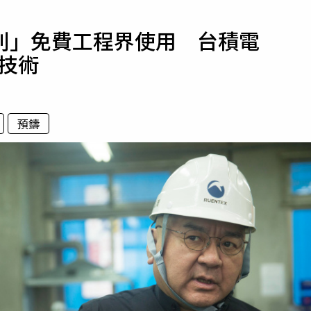
寵物
利」免費工程界使用 台積電
運勢
鑄技術
運動
梅酒
預鑄