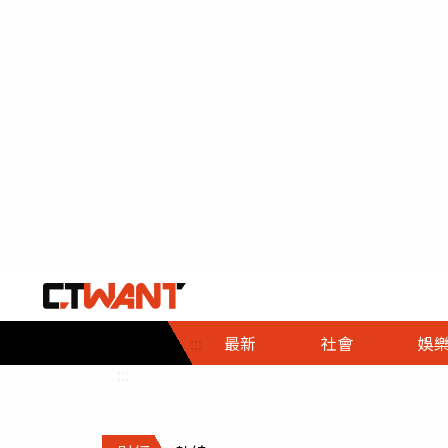
社會首頁
娛樂首頁
財經首頁
政
:::
最新
社會
娛
時事
即時
熱線
:::
直擊
大條
人物
調查
專題
３Ｃ