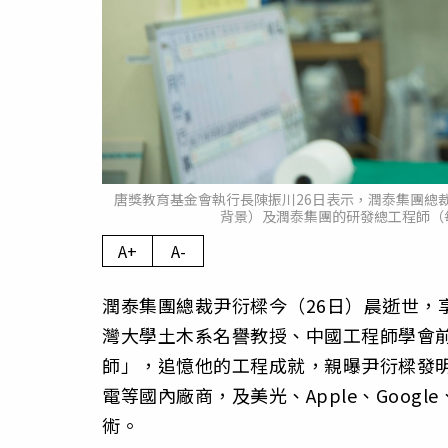
唐獎教育基金會執行長陳振川26日表示，潤泰集團總
背景）及潤泰集團的研發總工程師（
A+
A-
潤泰集團總裁尹衍樑今（26日）晨逝世，
灣大學土木系名譽教授、中國工程師學會
師」，追憶他的工程成就，親曝尹衍樑發
電等國內廠商，及美光、Apple、Goo
術。