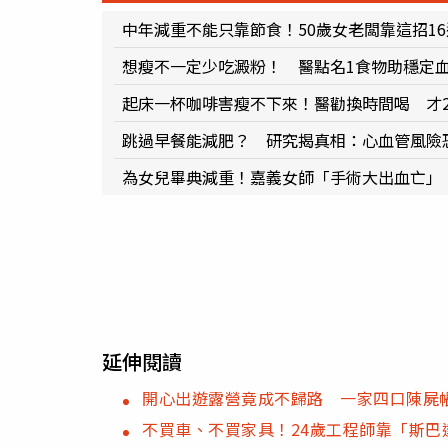
中年減重不能只靠節食！50歲女老闆靠這招16週
想瘦不一定少吃澱粉！ 醫點名1食物助穩定
起床一杯咖啡害瘦不下來！醫勸換時間喝 才
跳過早餐能減肥？ 研究揭真相：心血管風險
為女兒畢典減重！嘉義女師「手術大出血亡」
延伸閱讀
開心出遊露營竟成不歸路 一家四口陳屍
不買車、不買家具！24歲工程師靠「斯巴