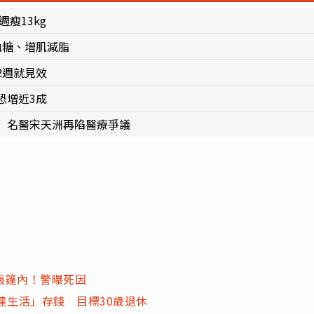
瘦13kg
血糖、增肌減脂
2週就見效
恐增近3成
 名醫宋天洲再陷醫療爭議
帳篷內！警曝死因
達生活」存錢 目標30歲退休