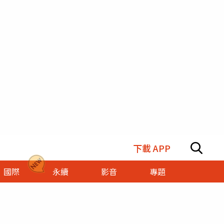
下載 APP
國際
永續
影音
專題