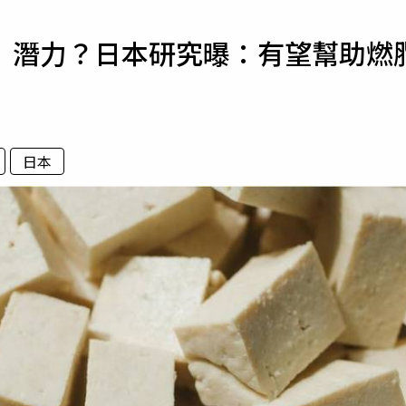
寵物
」潛力？日本研究曝：有望幫助燃
運勢
運動
梅酒
日本