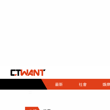
社會首頁
娛樂首頁
財經首頁
政
:::
最新
社會
娛
時事
即時
熱線
:::
直擊
大條
人物
調查
專題
３Ｃ