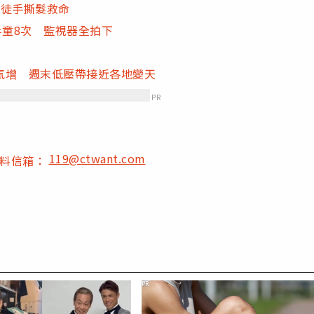
母徒手撕髮救命
半童8次 監視器全拍下
氣增 週末低壓帶接近各地變天
PR
119@ctwant.com
爆料信箱：
PR