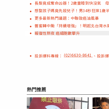
長髮竟成奪命凶器！2歲童睡到快沒氣 
想娶孩子媽竟先殺兒子！男34秒狂摔1歲
更多最新熱門議題：中聯致癌油風暴
薔蜜轉中颱「持續增強」！明起北台灣水
報復性熬夜 癌細胞數攀升
(02)6630-8641
投訴爆料專線：
、投訴
熱門推薦