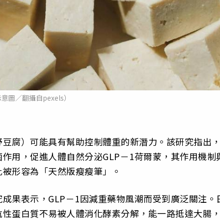
意圖／翻攝自pexels）
野豆腐）可能具有幫助控制體重的新潛力。該研究指出
作用，促進人體自然分泌GLP－1荷爾蒙，其作用機制
此被形容為「天然版瘦瘦筆」。
成果表示，GLP－1因減重藥物風潮而受到廣泛關注。
抗性蛋白質不易被人體消化酵素分解，能一路抵達大腸