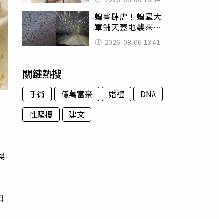
暴力男」離譜紀錄
蝗害肆虐！蝗蟲大
曝光
軍鋪天蓋地襲來宛
如末日 網驚：聖
2026-08-06 13:41
經十災
關鍵熱搜
手術
億萬富豪
婚禮
DNA
性騷擾
建文
，
與
日
，