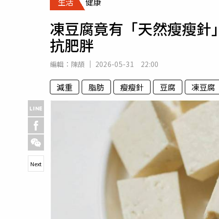
生活
健康
人物
汽車
凍豆腐竟有「天然瘦瘦針
專欄
抗肥胖
房產新勢力
編輯：
陳頡
2026-05-31 22:00
減重
脂肪
瘦瘦針
豆腐
凍豆腐
Next