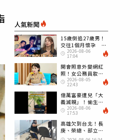
脂
人氣新聞
15歲倒追27歲男！
交往1個月懷孕 36
2026-08-06
歲當阿嬤故事曝光
17:04
開會照意外變網紅
照！女公務員妝容
2026-08-05
掀2千則留言 本人
22:43
怒嗆：化妝有錯嗎
億萬富豪遭兒「大
義滅親」！偷生子
2026-08-06
怕曝光 竟盜鄰居
17:53
身份辦假證落戶
高雄欠到台北！長
庚、榮總、部立醫
院都受害 「醫療
2026-08-06 16:34