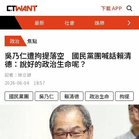
跳至主要內容區塊
下載 APP
最新
社會
娛樂
財經
政治
焦點
吳乃仁遭拘提落空 國民黨團喊話賴清
德：說好的政治生命呢？
記者：
徐立諺
2026-06-04 18:57
國民黨團
吳乃仁
賴清德
政治生命
拘提