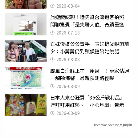
2026-08-04
旅遊變認親！陸男幫台灣遊客拍照
閒聊驚覺「是失聯大伯」奇蹟重逢
2026-07-18
亡妹慘遭公公毒手 表姊憶父親節前
夕：小舅舅仍到殯儀館陪她說話
2026-08-08
颱風白海豚正在「瘦身」！專家估週
一解除海警 最新預測路徑曝
2026-08-09
日本人來台狂買「35公斤戰利品」
連拜拜用紅盤、「小心地滑」告示牌
也帶回家
2026-08-09
Recommended by