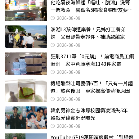
他吃隔夜海鮮麵「嘔吐、腹瀉」洗腎
一週救命 醫點名5隔夜食物腎友要注
意
2026-08-09
澎湖13孩傳遭棄養！兄姊打工養弟
妹 父母疑帶走證件、補助款離家
2026-08-09
狂刷3711筆「0元購」！前電商員工鑽
漏洞 家中倉庫塞滿1143件家電
2026-08-08
機場酪梨吐司要價6百！「只有一片麵
包」旅客傻眼 專家揭高價背後原因
2026-08-08
韓劇男神金志洙爆校園霸凌消失5年
轉戰菲律賓近況曝光
2026-08-08
YouTuber花19萬開箱度假村「到場遭