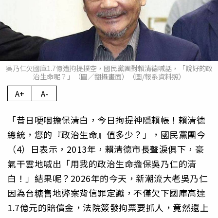
吳乃仁欠國庫1.7億遭拘提撲空，國民黨團對賴清德喊話，「說好的政
治生命呢？」（圖／翻攝畫面）（圖/報系資料照）
A+
A-
「昔日哽咽擔保清白，今日拘提神隱賴帳！賴清德
總統，您的『政治生命』值多少？」，國民黨團今
（4）日表示，2013年，賴清德市長聲淚俱下，豪
氣干雲地喊出「用我的政治生命擔保吳乃仁的清
白！」結果呢？2026年的今天，新潮流大老吳乃仁
因為台糖售地弊案背信罪定讞，不僅欠下國庫高達
1.7億元的賠償金，法院簽發拘票要抓人，竟然還上