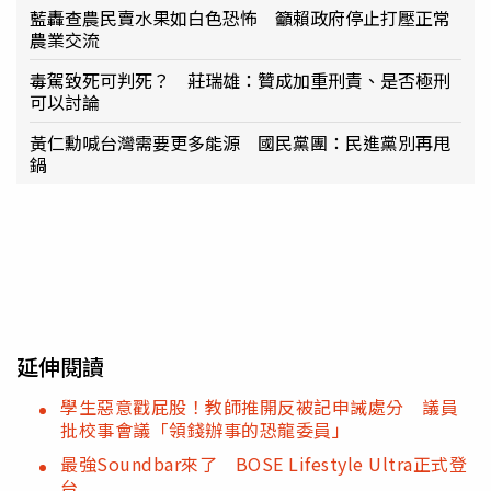
藍轟查農民賣水果如白色恐怖 籲賴政府停止打壓正常
農業交流
毒駕致死可判死？ 莊瑞雄：贊成加重刑責、是否極刑
可以討論
黃仁勳喊台灣需要更多能源 國民黨團：民進黨別再甩
鍋
延伸閱讀
學生惡意戳屁股！教師推開反被記申誡處分 議員
批校事會議「領錢辦事的恐龍委員」
最強Soundbar來了 BOSE Lifestyle Ultra正式登
台