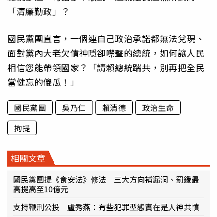
「清廉勤政」？
國民黨團直言，一個連自己政治承諾都無法兌現、
面對黨內大老欠債神隱卻噤聲的總統，如何讓人民
相信您能帶領國家？「請賴總統踹共，別再把全民
當健忘的傻瓜！」
國民黨團
吳乃仁
賴清德
政治生命
拘提
相關文章
國民黨團提《食安法》修法 三大方向補漏洞、罰鍰最
高提高至10億元
支持鞭刑公投 盧秀燕：有些犯罪型態實在是人神共憤