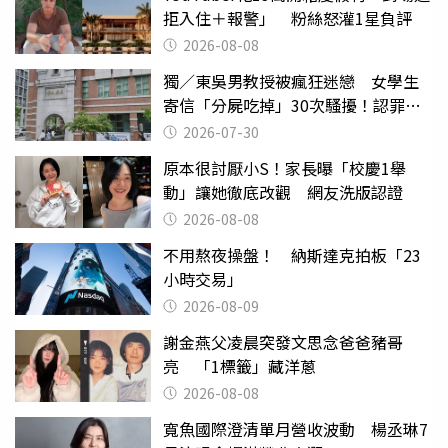
拒入住＋報警」 粉絲怒灌1星負評
2026-08-08
獨／東吳男教授被瘋狂迷戀 女學生
寄信「分屍吃掉」30次騷擾！認罪免
關
2026-07-30
原本很討厭小S！家長曝「校慶1舉
動」讓她徹底改觀 網友洗版認證
2026-08-08
不用熬夜操盤！ 納斯達克拍板「23
小時交易」
2026-08-09
謝金燕父凌晨突發文思念爸爸豬哥
亮 「1標籤」藏洋蔥
2026-08-08
寬魚國際澄清單月營收波動 楊丞琳7