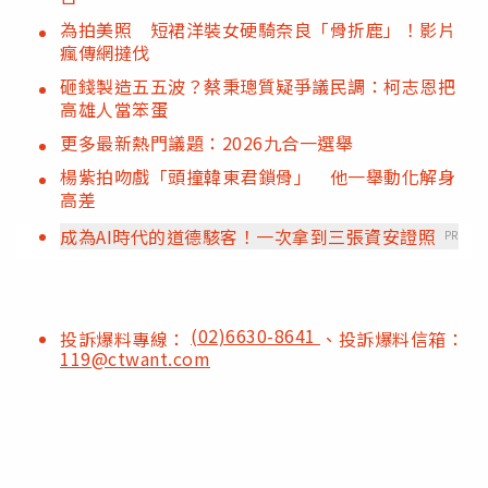
為拍美照 短裙洋裝女硬騎奈良「骨折鹿」！影片
瘋傳網撻伐
砸錢製造五五波？蔡秉璁質疑爭議民調：柯志恩把
高雄人當笨蛋
更多最新熱門議題：2026九合一選舉
楊紫拍吻戲「頭撞韓東君鎖骨」 他一舉動化解身
高差
成為AI時代的道德駭客！一次拿到三張資安證照
PR
(02)6630-8641
投訴爆料專線：
、投訴爆料信箱：
119@ctwant.com