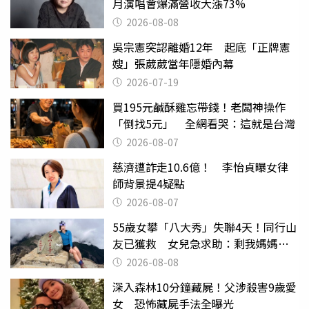
月演唱會爆滿營收大漲73%
2026-08-08
吳宗憲突認離婚12年 起底「正牌憲
嫂」張葳葳當年隱婚內幕
2026-07-19
買195元鹹酥雞忘帶錢！老闆神操作
「倒找5元」 全網看哭：這就是台灣
2026-08-07
慈濟遭詐走10.6億！ 李怡貞曝女律
師背景提4疑點
2026-08-07
55歲女攀「八大秀」失聯4天！同行山
友已獲救 女兒急求助：剩我媽媽還
沒找到
2026-08-08
深入森林10分鐘藏屍！父涉殺害9歲愛
女 恐怖藏屍手法全曝光