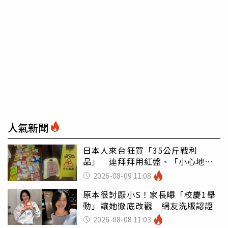
人氣新聞
日本人來台狂買「35公斤戰利
品」 連拜拜用紅盤、「小心地
滑」告示牌也帶回家
2026-08-09 11:08
原本很討厭小S！家長曝「校慶1舉
動」讓她徹底改觀 網友洗版認證
2026-08-08 11:03