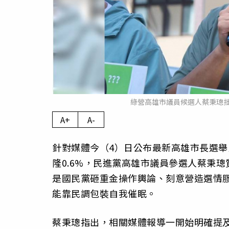
綠營高雄市議員候選人蔡秉璁
A+
A-
針對媒體今（4）日公布最新高雄市長選
隆0.6%，民進黨高雄市議員參選人蔡秉
是國民黨砸重金操作輿論、刻意營造選情
能靠民調包裝自我催眠。
蔡秉璁指出，相關媒體報導一開始明確提