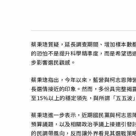
蔡秉璁質疑，延長調查期間、增加樣本數
的恐怕不是提升科學精準度，而是希望透
步影響選民觀感。
蔡秉璁指出，今年以來，藍營與柯志恩陣
長選情接近的印象。然而，多份具完整揭露
至15%以上的穩定領先，與所謂「五五波
蔡秉璁進一步表示，近期國民黨與柯志恩
預算議題，以及相關政治爭議上接連引發
的民調帶風向，反而讓外界看見其選戰策