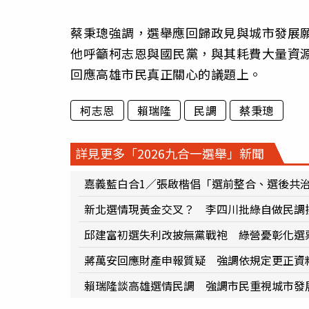
蔡秉璁強調，選舉應回歸政見與城市發展
他呼籲柯志恩與國民黨，與其耗費大量資
回應高雄市民真正關心的議題上。
柯志恩
賴瑞隆
民調
蔡秉璁
詳見更多「2026九合一選舉」新聞
嘉義藍白合1／張啟楷倡「選前整合、選後共
新北選情現黃金交叉？ 李四川批綠自做民調
邱建富初選失利改披無黨戰袍 綠營憂彰化選
蔣萬安回應財產申報質疑 強調依規定更正資
賴瑞隆談高雄選情民調 強調市民重視城市發