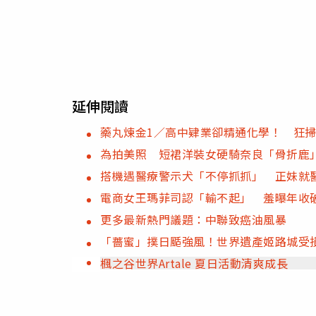
延伸閱讀
藥丸煉金1／高中肄業卻精通化學！ 狂掃
為拍美照 短裙洋裝女硬騎奈良「骨折鹿
搭機遇醫療警示犬「不停抓抓」 正妹就
電商女王瑪菲司認「輸不起」 羞曝年收破
更多最新熱門議題：中聯致癌油風暴
「薔蜜」撲日颳強風！世界遺產姬路城受
楓之谷世界Artale 夏日活動清爽成長