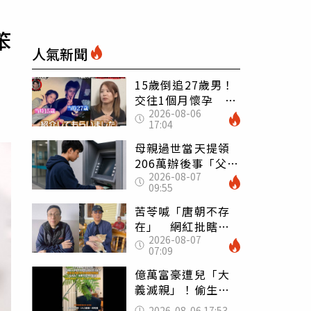
笨
人氣新聞
15歲倒追27歲男！
交往1個月懷孕 36
2026-08-06
歲當阿嬤故事曝光
17:04
母親過世當天提領
206萬辦後事「父子
2026-08-07
遭判刑」 律師：
09:55
搶錢先下手是罪
苦苓喊「唐朝不存
在」 網紅批瞎編
2026-08-07
歷史：李白、杜甫
07:09
用鮮卑文寫詩？
億萬富豪遭兒「大
義滅親」！偷生子
怕曝光 竟盜鄰居
2026-08-06 17:53