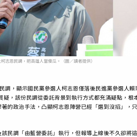
批柯志恩民調，把高雄人當傻瓜。（圖／讀者提供）
舉民調，顯示國民黨參選人柯志恩僅落後民進黨參選人賴
璁質疑，該份民調從委託背景到執行方式都充滿疑點，根
膠著的政治手法，凸顯柯志恩陣營已經「選到沒招」，
及該民調「由藍營委託」執行，但報導上線後不久卻將