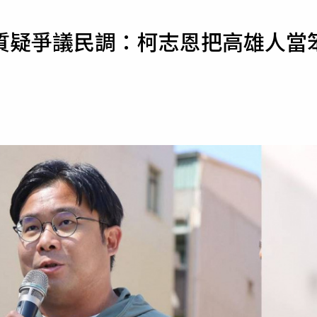
寵物
質疑爭議民調：柯志恩把高雄人當
運勢
運動
梅酒