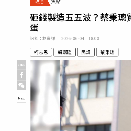
政治
焦點
人物
汽車
砸錢製造五五波？蔡秉璁
專欄
蛋
房產新勢力
記者：
林慶祥
2026-06-04 18:00
柯志恩
賴瑞隆
民調
蔡秉璁
Next