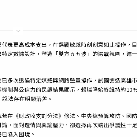
都代表更高成本支出，在選戰敏感時刻刻意如此操作，
過特定數據設計，塑造「雙方五五波」的選戰氛圍，進
營已多次透過特定媒體與網路聲量操作，試圖營造高雄
機制與公信力的民調結果顯示，賴瑞隆始終維持約10
」說法存在明顯落差。
陣營在《財政收支劃分法》修法、中央總預算攻防、國
討論，面對選情與輿論壓力，卻選擇再次端出爭議性十
略已陷入困境。