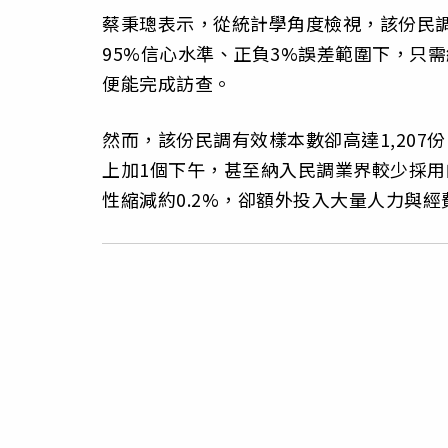
蔡秉璁表示，從統計學角度檢視，該份民
95%信心水準、正負3%誤差範圍下，只需
便能完成訪查。
然而，該份民調有效樣本數卻高達1,20
上加1個下午，甚至納入民調業界較少採
性縮減約0.2%，卻額外投入大量人力與