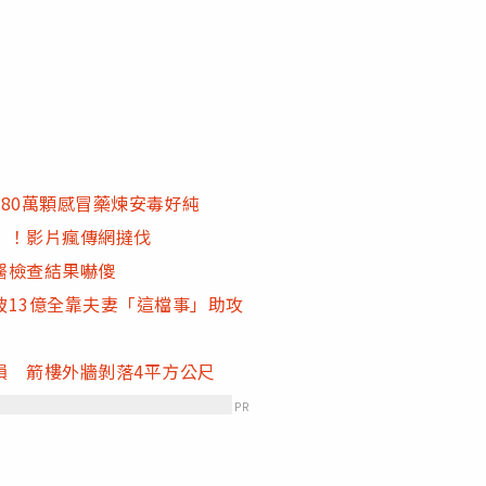
80萬顆感冒藥煉安毒好純
」！影片瘋傳網撻伐
醫檢查結果嚇傻
13億全靠夫妻「這檔事」助攻
損 箭樓外牆剝落4平方公尺
PR