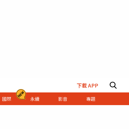
下載 APP
國際
永續
影音
專題