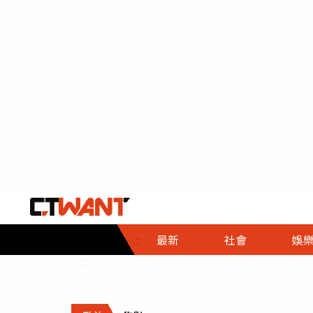
社會首頁
娛樂首頁
財經首頁
政
:::
最新
社會
娛
時事
即時
熱線
:::
直擊
大條
人物
調查
專題
３Ｃ