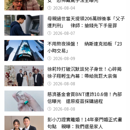
2026-08-04
母親過世當天提領206萬辦後事「父子
遭判刑」 律師：搶錢先下手是罪
2026-08-07
不用熬夜操盤！ 納斯達克拍板「23
小時交易」
2026-08-09
徐莉玲打破沉默談兒子身世！心碎揭
徐子翔輕生內幕：帶給我巨大哀傷
2026-08-08
慈濟基金會買BNT遭詐10.6億！內部
信曝光 還原疫苗採購過程
2026-08-08
彭小刀證實離婚！14年豪門婚正式畫
句點 親曝：我們還是家人