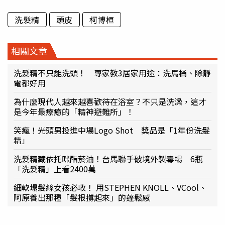
洗髮精
頭皮
柯博桓
相關文章
洗髮精不只能洗頭！ 專家教3居家用途：洗馬桶、除靜
電都好用
為什麼現代人越來越喜歡待在浴室？不只是洗澡，這才
是今年最療癒的「精神避難所」！
笑瘋！光頭男投進中場Logo Shot 獎品是「1年份洗髮
精」
洗髮精藏依托咪酯菸油！台馬聯手破境外製毒場 6瓶
「洗髮精」上看2400萬
細軟塌髮絲女孩必收！ 用STEPHEN KNOLL、VCool、
阿原養出那種「髮根撐起來」的蓬鬆感