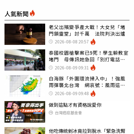
人氣新聞
老父出殯變爭產大戰！大女兒「堵
門鎖靈堂」討千萬 法院判決出爐
2026-08-08 20:57
泰國校園槍擊案已9死！學生躲教室
堵門 母傳訊她急回「別打電話怕
鈴響」
2026-08-09 09:31
白海豚「外圍環流掃入中」！強風
雨彈襲北台灣 網哀號：風雨這麼
大還不放假
2026-08-09 09:48
做到這點才有資格說愛你
台灣癌症基金會
他吃傳統剉冰竟拉到脫水「緊急洗腎