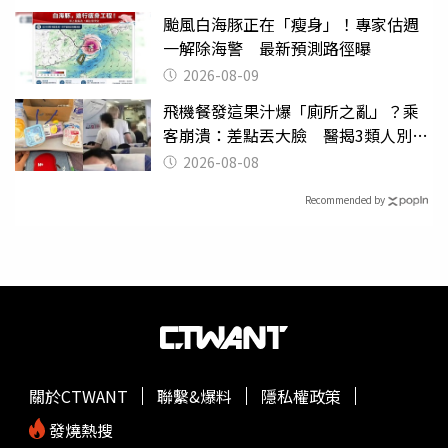
颱風白海豚正在「瘦身」！專家估週
一解除海警 最新預測路徑曝
2026-08-09
飛機餐發這果汁爆「廁所之亂」？乘
客崩潰：差點丟大臉 醫揭3類人別亂
喝
2026-08-08
Recommended by
關於CTWANT
聯繫&爆料
隱私權政策
發燒熱搜