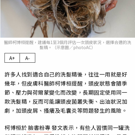
醫師柯博桓提醒，建議每1至3個月評估一次頭皮狀況，選擇合適的洗
髮精。（示意圖／photoAC）
A+
A-
許多人找到適合自己的洗髮精後，往往一用就是好
幾年，但皮膚科醫師柯博桓提醒，頭皮狀態會隨季
節、壓力與荷爾蒙變化而改變，長期固定使用同一
款洗髮精，反而可能讓頭皮菌叢失衡、出油狀況加
劇，加頭皮屑、搔癢及毛囊炎等問題發生的風險。
柯博桓於
臉書粉專
發文表示，有些人習慣同一罐洗