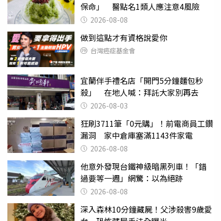
保命」 醫點名1類人應注意4風險
2026-08-08
做到這點才有資格說愛你
台灣癌症基金會
宜蘭伴手禮名店「開門5分鐘麵包秒
殺」 在地人喊：拜託大家別再去
2026-08-03
狂刷3711筆「0元購」！前電商員工鑽
漏洞 家中倉庫塞滿1143件家電
2026-08-08
他意外發現台鐵神級暗黑列車！「錯
過要等一週」網驚：以為絕跡
2026-08-08
深入森林10分鐘藏屍！父涉殺害9歲愛
女 恐怖藏屍手法全曝光