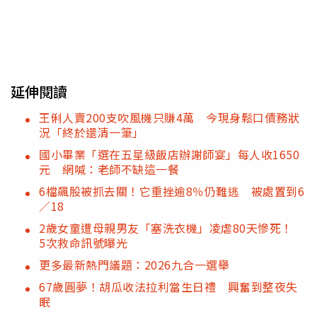
延伸閱讀
王俐人賣200支吹風機只賺4萬 今現身鬆口債務狀
況「終於還清一筆」
國小畢業「選在五星級飯店辦謝師宴」每人收1650
元 網喊：老師不缺這一餐
6檔飆股被抓去關！它重挫逾8％仍難逃 被處置到6
／18
2歲女童遭母親男友「塞洗衣機」凌虐80天慘死！
5次救命訊號曝光
更多最新熱門議題：2026九合一選舉
67歲圓夢！胡瓜收法拉利當生日禮 興奮到整夜失
眠