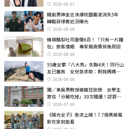
2026-08-07
韓劇男神金志洙爆校園霸凌消失5年
轉戰菲律賓近況曝光
2026-08-08
機場酪梨吐司要價6百！「只有一片麵
包」旅客傻眼 專家揭高價背後原因
2026-08-08
55歲女攀「八大秀」失聯4天！同行山
友已獲救 女兒急求助：剩我媽媽還
沒找到
2026-08-08
獨／東吳男教授被瘋狂迷戀 女學生
寄信「分屍吃掉」30次騷擾！認罪免
關
2026-07-30
《陽光女子》串流上線！7.7億票房電
影在家就能看