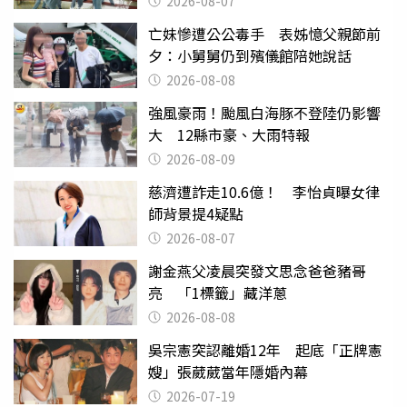
2026-08-07
亡妹慘遭公公毒手 表姊憶父親節前
夕：小舅舅仍到殯儀館陪她說話
2026-08-08
強風豪雨！颱風白海豚不登陸仍影響
大 12縣市豪、大雨特報
2026-08-09
慈濟遭詐走10.6億！ 李怡貞曝女律
師背景提4疑點
2026-08-07
謝金燕父凌晨突發文思念爸爸豬哥
亮 「1標籤」藏洋蔥
2026-08-08
吳宗憲突認離婚12年 起底「正牌憲
嫂」張葳葳當年隱婚內幕
2026-07-19