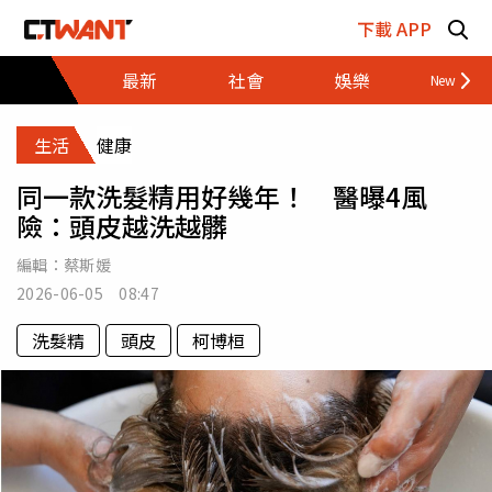
跳至主要內容區塊
下載 APP
最新
社會
娛樂
財經
生活
健康
同一款洗髮精用好幾年！ 醫曝4風
險：頭皮越洗越髒
編輯：
蔡斯媛
2026-06-05 08:47
洗髮精
頭皮
柯博桓