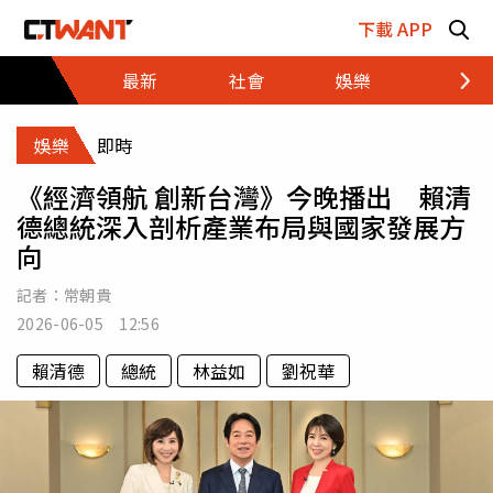
跳至主要內容區塊
下載 APP
最新
社會
娛樂
財經
娛樂
即時
《經濟領航 創新台灣》今晚播出 賴清
德總統深入剖析產業布局與國家發展方
向
記者：
常朝貴
2026-06-05 12:56
賴清德
總統
林益如
劉祝華