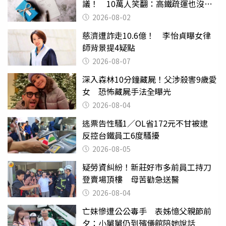
議！ 10萬人笑翻：高鐵疏運也沒列
父親節
2026-08-02
慈濟遭詐走10.6億！ 李怡貞曝女律
師背景提4疑點
2026-08-07
深入森林10分鐘藏屍！父涉殺害9歲愛
女 恐怖藏屍手法全曝光
2026-08-04
逃票告性騷1／OL省172元不甘被逮
反控台鐵員工6度騷擾
2026-08-05
疑勞資糾紛！新莊好市多前員工持刀
登賣場頂樓 母苦勸急送醫
2026-08-04
亡妹慘遭公公毒手 表姊憶父親節前
夕：小舅舅仍到殯儀館陪她說話