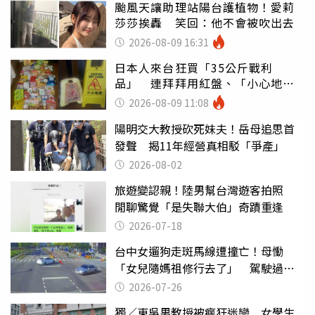
颱風天讓助理站陽台護植物！愛莉
莎莎挨轟 笑回：他不會被吹出去
2026-08-09 16:31
日本人來台狂買「35公斤戰利
品」 連拜拜用紅盤、「小心地
滑」告示牌也帶回家
2026-08-09 11:08
陽明交大教授砍死妹夫！岳母追思首
發聲 揭11年經營真相駁「爭產」
2026-08-02
旅遊變認親！陸男幫台灣遊客拍照
閒聊驚覺「是失聯大伯」奇蹟重逢
2026-07-18
台中女遛狗走斑馬線遭撞亡！母慟
「女兒隨媽祖修行去了」 駕駛過失
致死判9月
2026-07-26
獨／東吳男教授被瘋狂迷戀 女學生