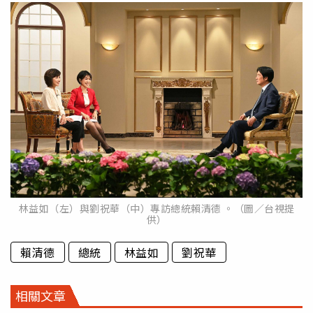
林益如（左）與劉祝華（中）專訪總統賴清德 。（圖／台視提
供）
賴清德
總統
林益如
劉祝華
相關文章