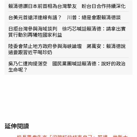
賴清德讚日本前首相為台灣摯友 盼台日合作持續深化
台美元首遠洋連線有譜？ 川普：總是會跟賴清德談
日拒台灣參與海域談判 徐巧芯喊話賴清德：請拿出實
質行動別再犧牲國家利益
陸委會禁止地方政府參與海峽論壇 蔣萬安：賴清德說
過要跟習近平喝珍奶
吳乃仁遭拘提落空 國民黨團喊話賴清德：說好的政治
生命呢？
延伸閱讀
校長畢典失言「沒管好快結束自己」惹議 世新大