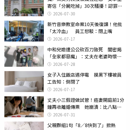
寄信「分屍吃掉」30次騷擾！認罪免
關
2026-07-30
新竹音樂教室命案10天後復課！他批
「太冷血」 員工怒駁：閉上嘴
2026-07-17
中和兒媳遭公公砍百刀致死 閨密揭
「全家都惡魔」：丈夫在老婆時懷孕
摔東西
2026-07-28
女子入住飯店遇停電 摸黑下樓被員
工告知：倒閉了
2026-07-17
丈夫小三假證做試管！癌妻開庭前1分
鐘再收離婚傳票 她崩潰：比八點檔
還扯
2026-07-31
父親群組1句「8／8快到了」掀熱