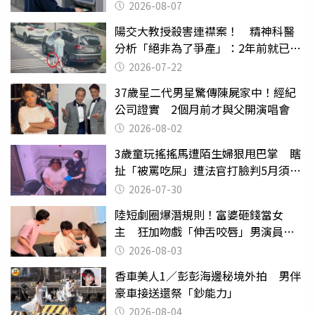
2026-08-07
陽交大教授殺害連襟案！ 精神科醫
分析「絕非為了爭產」：2年前就已言
行詭異
2026-07-22
37歲星二代男星驚傳陳屍家中！經紀
公司證實 2個月前才與父開演唱會
2026-08-02
3歲童玩搖搖馬遭陌生婦狠甩巴掌 瞎
扯「被罵吃屎」遭法官打臉判5月須入
監
2026-07-30
陸短劇圈爆潛規則！富婆砸錢當女
主 狂加吻戲「伸舌咬唇」男演員崩
潰
2026-08-03
香車美人1／彭彭海邊秘境外拍 男伴
豪車接送還祭「鈔能力」
2026-08-04