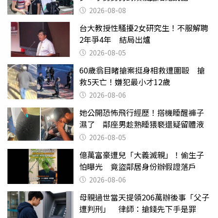
2026-08-08
台大教授性騷擾2女研究生！不服解聘
2年爭4年 結局出爐
2026-08-05
60歲翁目睹搶案挺身相救遭圍毆 搶
救5天亡！嫌犯最小才12歲
2026-08-06
她公開恐怖飛行經歷！搭機睡醒褲子
濕了 鄰座男趁熟睡猥褻還疑留體液
2026-08-05
億萬富豪遭兒「大義滅親」！偷生子
怕曝光 竟盜鄰居身份辦假證落戶
2026-08-06
母親過世當天提領206萬辦後事「父子
遭判刑」 律師：搶錢先下手是罪