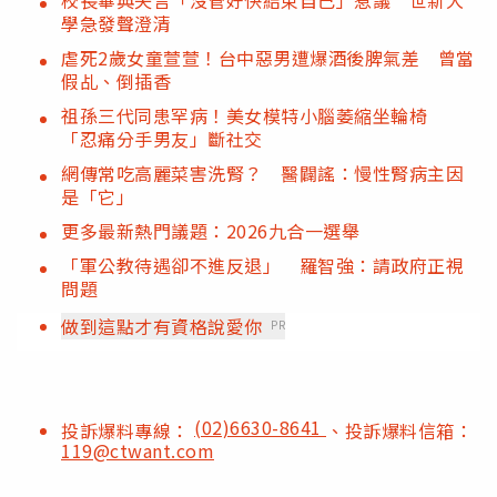
學急發聲澄清
虐死2歲女童萱萱！台中惡男遭爆酒後脾氣差 曾當
假乩、倒插香
祖孫三代同患罕病！美女模特小腦萎縮坐輪椅
「忍痛分手男友」斷社交
網傳常吃高麗菜害洗腎？ 醫闢謠：慢性腎病主因
是「它」
更多最新熱門議題：2026九合一選舉
「軍公教待遇卻不進反退」 羅智強：請政府正視
問題
做到這點才有資格說愛你
PR
(02)6630-8641
投訴爆料專線：
、投訴爆料信箱：
119@ctwant.com