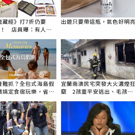
龍藏經》打7折仍要
出遊只要帶這瓶，氣色好明
6萬！ 店員曝：有人原
萬付現購買
費難抓？全包式海島假
宜蘭南澳民宅突發大火濃煙
價搞定食宿玩樂，省錢
竄 2孩童平安逃出、毛孩獲
！
救無傷