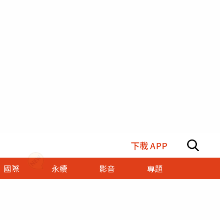
下載 APP
國際
永續
影音
專題