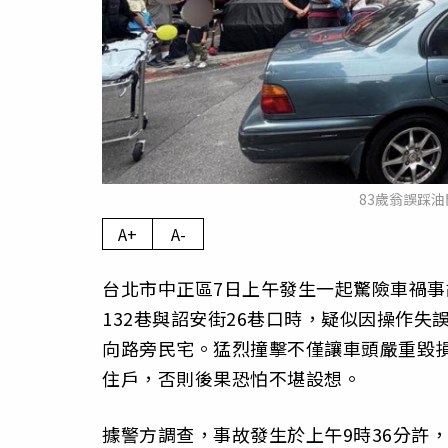
83歲翁誤踩
A+
A-
台北市中正區7日上午發生一起驚險車禍事
132巷與詔安街26巷口時，疑似因操作
向路旁民宅。猛烈撞擊不僅讓車頭嚴重毀
住戶，否則後果恐怕不堪設想。
據警方調查，事故發生於上午9時36分許