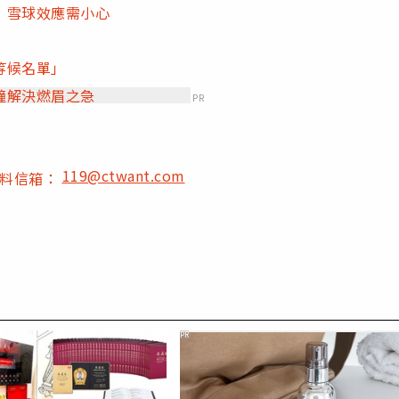
」雪球效應需小心
等候名單」
鐘解決燃眉之急
PR
119@ctwant.com
爆料信箱：
PR