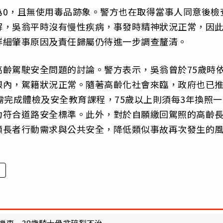
為0，且無使用毒品跡象。警方也在取得當事人同意後檢
解，吳翁平時沒有慢性疾病，事發時精神狀況正常，因
詳細肇事原因及責任歸屬仍待進一步調查釐清。
齡駕駛安全問題的討論。警方表示，吳翁曾於75歲時
限內，駕籍狀況正常。隨著高齡化社會來臨，政府也已
需完成體檢及安全教育課程，75歲以上則須每3年換照一
力符合道路安全標準。此外，對於自願繳回駕照的高齡
兼顧長者行動需求與公共安全，降低類似事故再次發生的