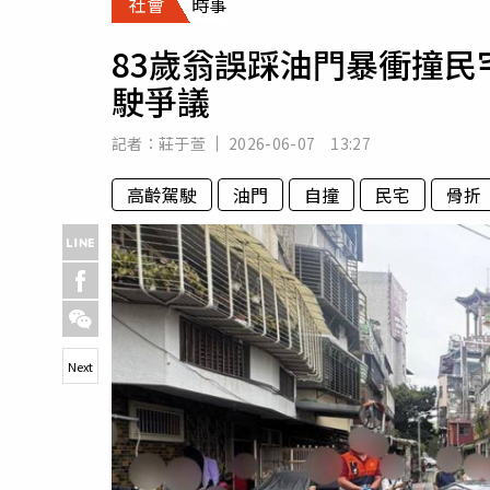
社會
時事
人物
汽車
83歲翁誤踩油門暴衝撞
專欄
駛爭議
房產新勢力
記者：
莊于萱
2026-06-07 13:27
高齡駕駛
油門
自撞
民宅
骨折
Next