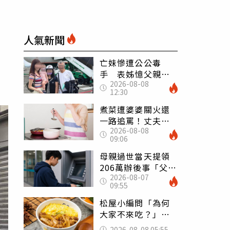
人氣新聞
亡妹慘遭公公毒
手 表姊憶父親節
2026-08-08
前夕：小舅舅仍到
12:30
殯儀館陪她說話
煮菜遭婆婆關火還
一路追罵！丈夫勸
2026-08-08
別計較「媽媽老
09:06
了」 人妻超崩
潰：我像台傭
母親過世當天提領
206萬辦後事「父子
2026-08-07
遭判刑」 律師：
09:55
搶錢先下手是罪
松屋小編問「為何
大家不來吃？」
一票人點出3大問
2026-08-08 05:55