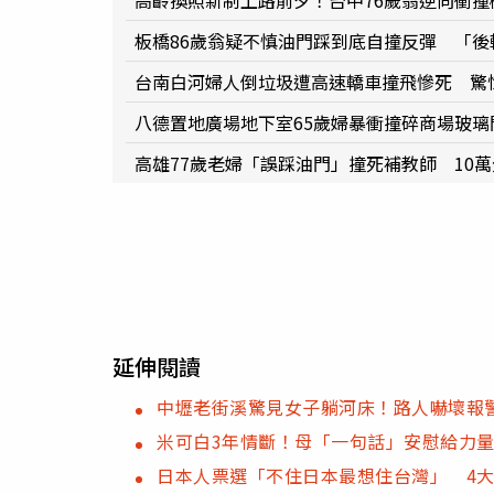
高齡換照新制上路前夕！台中76歲翁逆向衝撞
板橋86歲翁疑不慎油門踩到底自撞反彈 「後
台南白河婦人倒垃圾遭高速轎車撞飛慘死 驚
八德置地廣場地下室65歲婦暴衝撞碎商場玻璃
高雄77歲老婦「誤踩油門」撞死補教師 10
延伸閱讀
中壢老街溪驚見女子躺河床！路人嚇壞報
米可白3年情斷！母「一句話」安慰給力
日本人票選「不住日本最想住台灣」 4