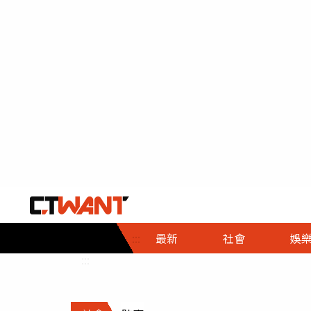
社會首頁
娛樂首頁
財經首頁
政
:::
最新
社會
娛
時事
即時
熱線
:::
直擊
大條
人物
調查
專題
３Ｃ