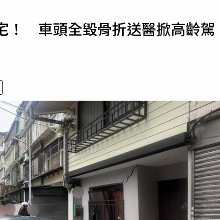
寵物
民宅！ 車頭全毀骨折送醫掀高齡駕
運勢
運動
梅酒