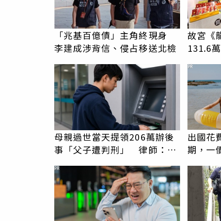
「兆基百億債」主角終現身
故宮《
李建成涉背信、侵占移送北檢
131.
價188
PR
母親過世當天提領206萬辦後
出國花
事「父子遭判刑」 律師：搶
期，一
錢先下手是罪
更省心
PR