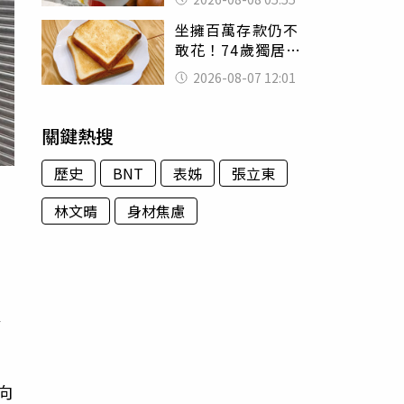
題：滿手好牌打到
坐擁百萬存款仍不
爛
敢花！74歲獨居翁
「1餐只吃1片吐
2026-08-07 12:01
司」 半年後暴瘦
嚇壞女兒
關鍵熱搜
歷史
BNT
表姊
張立東
林文晴
身材焦慮
及
向