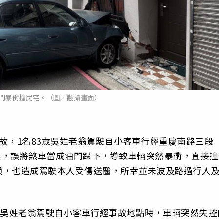
油門暴衝撞民宅。（圖／翻攝畫面）
故，1名83歲吳姓老翁駕駛自小客車行經重慶南路三段
失誤，誤將煞車當成油門踩下，導致車輛突然暴衝，直接撞
損，也造成駕駛本人受傷送醫，所幸並未波及路過行人
，吳姓老翁駕駛自小客車行經事故地點時，車輛突然失控