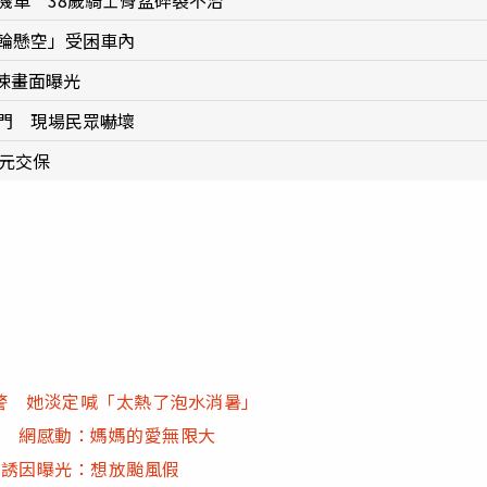
機車 38歲騎士骨盆碎裂不治
輪懸空」受困車內
悚畫面曝光
門 現場民眾嚇壞
萬元交保
警 她淡定喊「太熱了泡水消暑」
量 網感動：媽媽的愛無限大
大誘因曝光：想放颱風假