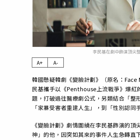
李民基在劇中飾演頂尖
A+
A-
韓國懸疑韓劇《變臉計劃》（原名：Face
民基攜手以《Penthouse上流戰爭》
題，打破過往醫療劇公式，另類結合「整
「家暴受害者重建人生」，到「性別認同
《變臉計劃》劇情圍繞在李民基飾演的頂
神」的他，因突如其來的事件人生急轉直