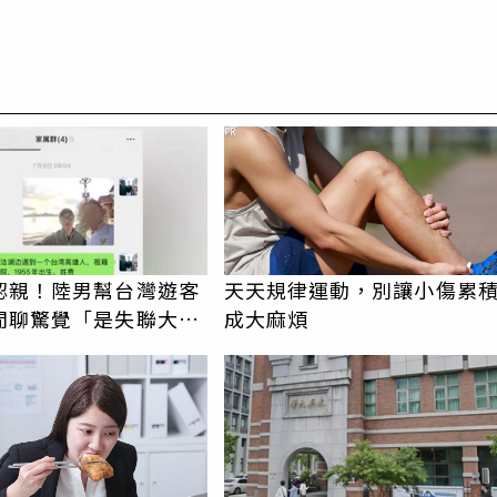
PR
認親！陸男幫台灣遊客
天天規律運動，別讓小傷累
閒聊驚覺「是失聯大
成大麻煩
蹟重逢