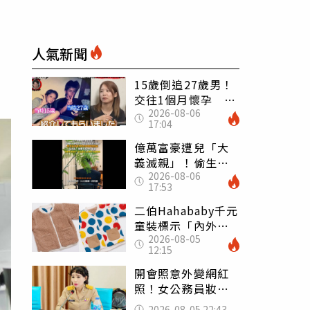
人氣新聞
15歲倒追27歲男！
交往1個月懷孕 36
2026-08-06
歲當阿嬤故事曝光
17:04
億萬富豪遭兒「大
義滅親」！偷生子
2026-08-06
怕曝光 竟盜鄰居
17:53
身份辦假證落戶
二伯Hahababy千元
童裝標示「內外層
2026-08-05
皆純棉」 SGS檢
12:15
測證明：內裡100%
聚酯纖維
開會照意外變網紅
照！女公務員妝容
掀2千則留言 本人
2026-08-05 22:43