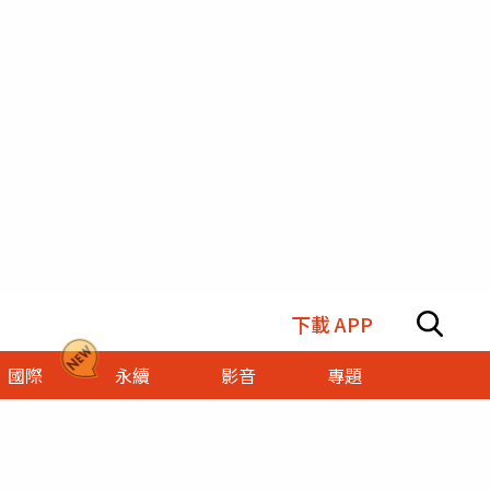
下載 APP
國際
永續
影音
專題