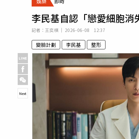
娛樂
即時
人物
汽車
李民基自認「戀愛細胞消
專欄
房產新勢力
記者：
王奕棋
2026-06-08 12:37
變臉計劃
李民基
整形
Next