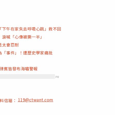
「下午在家失去呼吸心跳」救不回
 淚喊「心像被撕一半」
是太會忍耐
為「事件」！遭歷史學家痛批
菲律賓皆發布海嘯警報
PR
119@ctwant.com
爆料信箱：