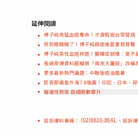
延伸閱讀
傅子純兇猛血癌奪命！才渡假返台突發病
哭到眼睛糊了！傅子純病逝後愛妻首發聲
傅子純急性血癌猝逝！醫曝症狀嘆：是不
長崎原爆資料館擬將「南京大屠殺」改稱
更多最新熱門議題：中聯致癌油風暴
民答那峨島外海7.8強震！印尼、日本、
報復性熬夜 癌細胞數攀升
(02)6630-8641
投訴爆料專線：
、投訴