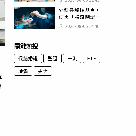
怒嗆：化妝有錯嗎
外科醫誤接器官！
病患「腸道閉環」
無法排便險死 同
2026-08-05 14:46
行看傻：糟糕至極
關鍵熱搜
假結婚證
聖經
十災
ETF
地震
夫妻
李
議
醫
韓