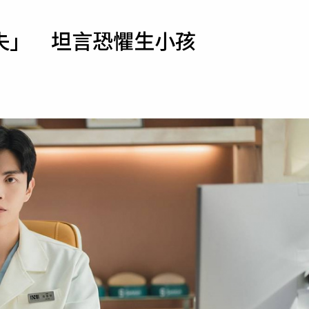
寵物
失」 坦言恐懼生小孩
運勢
運動
梅酒