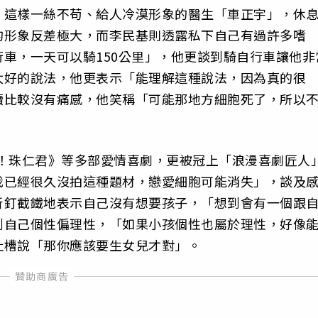
，這樣一絲不苟、給人冷漠形象的醫生「車正宇」，休
的形象反差極大，而李民基則透露私下自己有過許多嗜
車，一天可以騎150公里」，他更談到騎自行車讓他非
太好的說法，他更表示「能理解這種說法，因為真的很
續比較沒有痛感，他笑稱「可能那地方細胞死了，所以
h！珠仁君》等多部愛情喜劇，更被冠上「浪漫喜劇匠人
我已經很久沒拍這種題材，戀愛細胞可能消失」，談及
斬釘截鐵地表示自己沒有想要孩子，「想到會有一個跟
到自己個性偏理性，「如果小孩個性也屬於理性，好像
吐槽說「那你應該要生女兒才對」。