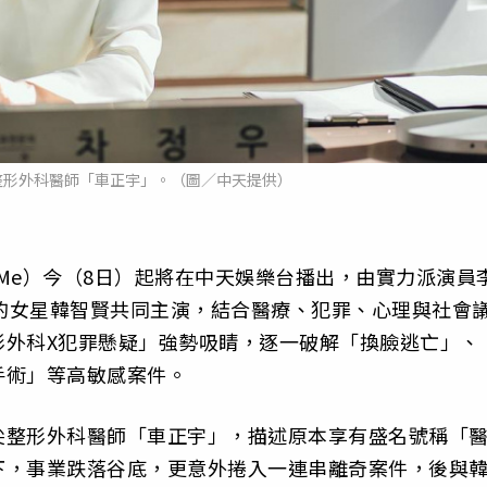
整形外科醫師「車正宇」。（圖／中天提供）
 Me）今（8日）起將在中天娛樂台播出，由實力派演員
爆紅的女星韓智賢共同主演，結合醫療、犯罪、心理與社會
形外科X犯罪懸疑」強勢吸睛，逐一破解「換臉逃亡」、
手術」等高敏感案件。
尖整形外科醫師「車正宇」，描述原本享有盛名號稱「
下，事業跌落谷底，更意外捲入一連串離奇案件，後與