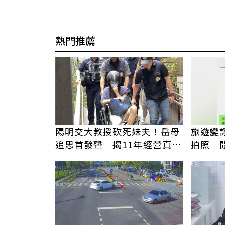
熱門推薦
陽明交大教授砍死妹夫！岳母
旅遊變
追思首發聲 揭11年經營真相
拍照 
駁「爭產」
伯」奇
PR