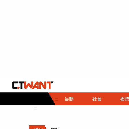
社會首頁
娛樂首頁
財經首頁
政
:::
最新
社會
娛
時事
即時
熱線
:::
直擊
大條
人物
調查
專題
３Ｃ