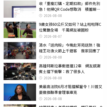
收「重複訂購、定期扣款」郵件先別
急！他掃QR Code想取消 積蓄瞬間
蒸發
2026-08-08
9歲女孩60公斤又如何？站上啦啦隊C
位驚艷全場 千萬網友被圈粉
2026-08-07
清水「送肉粽」今晚赴芳苑送煞！強
碰王功漁火節上千遊客 喪家回應了
2026-08-08
高雄特斯拉暴衝連撞12車 網友感謝
賓士擋下衝擊：救了很多人
2026-08-08
美最高法院6月才阻擋解雇令！川普又
要撤換聯準會理事庫克
2026-08-08