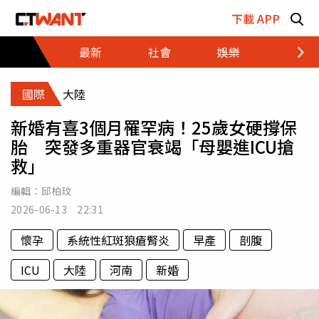
跳至主要內容區塊
下載 APP
最新
社會
娛樂
財經
國際
大陸
新婚有喜3個月罹罕病！25歲女硬撐保
胎 突發多重器官衰竭「母嬰進ICU搶
救」
編輯：
邱柏玟
2026-06-13 22:31
懷孕
系統性紅斑狼瘡腎炎
早產
剖腹
ICU
大陸
河南
新婚