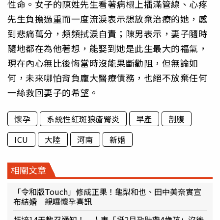
性命。女子的陳姓先生看著病榻上插滿管線、心疼
先生負擔過重而一度流淚表示想放棄治療的她，感
到悲痛萬分，頻頻拭淚自責；陳男表示，妻子隨時
隨地都在為他著想，能娶到她是此生最大的福氣，
現在內心無比後悔當時沒能果斷勸阻，但無論如
何，未來哪怕背負龐大醫療債務，也絕不放棄任何
一絲救回妻子的希望。
懷孕
系統性紅斑狼瘡腎炎
早產
剖腹
ICU
大陸
河南
新婚
相關文章
「令和版Touch」修成正果！龜梨和也、田中美奈實宣
布結婚 親曝懷孕喜訊
尪接14天教召通知！ 人妻「挺2月孕肚帶4歲孩」沒後