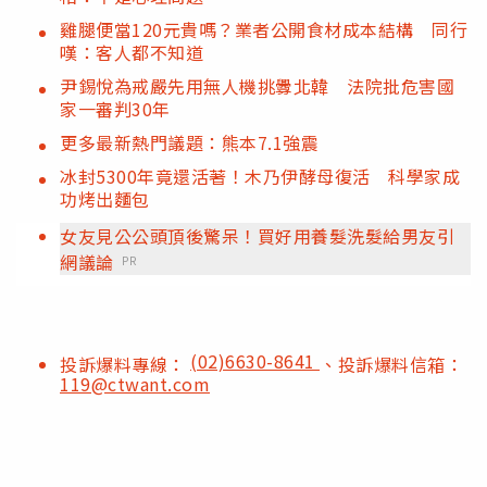
雞腿便當120元貴嗎？業者公開食材成本結構 同行
嘆：客人都不知道
尹錫悅為戒嚴先用無人機挑釁北韓 法院批危害國
家一審判30年
更多最新熱門議題：熊本7.1強震
冰封5300年竟還活著！木乃伊酵母復活 科學家成
功烤出麵包
女友見公公頭頂後驚呆！買好用養髮洗髮給男友引
網議論
PR
(02)6630-8641
投訴爆料專線：
、投訴爆料信箱：
119@ctwant.com