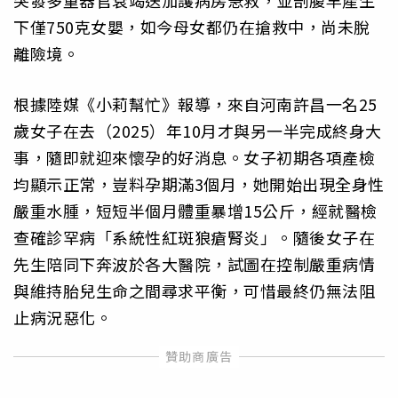
突發多重器官衰竭送加護病房急救，並剖腹早產生
下僅750克女嬰，如今母女都仍在搶救中，尚未脫
離險境。
根據陸媒《小莉幫忙》報導，來自河南許昌一名25
歲女子在去（2025）年10月才與另一半完成終身大
事，隨即就迎來懷孕的好消息。女子初期各項產檢
均顯示正常，豈料孕期滿3個月，她開始出現全身性
嚴重水腫，短短半個月體重暴增15公斤，經就醫檢
查確診罕病「系統性紅斑狼瘡腎炎」。隨後女子在
先生陪同下奔波於各大醫院，試圖在控制嚴重病情
與維持胎兒生命之間尋求平衡，可惜最終仍無法阻
止病況惡化。