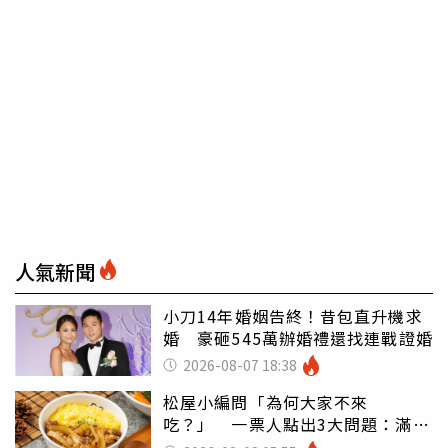
人氣新聞
小刀14年婚姻告終！昔包直升機求
婚 豪砸545萬辦婚禮還找連戰證婚
2026-08-07 18:38
松屋小編問「為何大家不來
吃？」 一票人點出3大問題：滿手
好牌打到爛