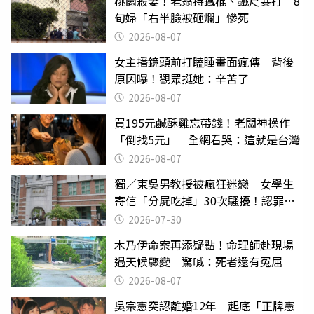
桃園殺妻！老翁持鐵棍、鐵尺暴打 8
旬婦「右半臉被砸爛」慘死
2026-08-07
女主播鏡頭前打瞌睡畫面瘋傳 背後
原因曝！觀眾挺她：辛苦了
2026-08-07
買195元鹹酥雞忘帶錢！老闆神操作
「倒找5元」 全網看哭：這就是台灣
2026-08-07
獨／東吳男教授被瘋狂迷戀 女學生
寄信「分屍吃掉」30次騷擾！認罪免
關
2026-07-30
木乃伊命案再添疑點！命理師赴現場
遇天候驟變 驚喊：死者還有冤屈
2026-08-07
吳宗憲突認離婚12年 起底「正牌憲