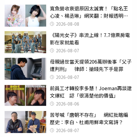
寬魚營收衰退原因太誠實！「點名王
心凌、楊丞琳」網笑翻：財報透明度
滿分
2026-08-08
《陽光女子》串流上線！7.7億票房電
影在家就能看
2026-08-07
母親過世當天提領206萬辦後事「父子
遭判刑」 律師：搶錢先下手是罪
2026-08-07
前員工才轉投李多慧！Joeman再談建
文爆紅 認「很清楚他的價值」
2026-08-06
苦苓喊「唐朝不存在」 網紅批瞎編
歷史：李白、杜甫用鮮卑文寫詩？
2026-08-07