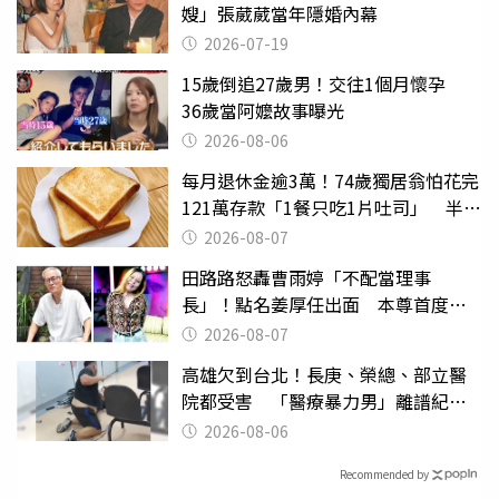
嫂」張葳葳當年隱婚內幕
2026-07-19
15歲倒追27歲男！交往1個月懷孕
36歲當阿嬤故事曝光
2026-08-06
每月退休金逾3萬！74歲獨居翁怕花完
121萬存款「1餐只吃1片吐司」 半年
後暴瘦嚇壞女兒
2026-08-07
田路路怒轟曹雨婷「不配當理事
長」！點名姜厚任出面 本尊首度回
應了
2026-08-07
高雄欠到台北！長庚、榮總、部立醫
院都受害 「醫療暴力男」離譜紀錄
曝光
2026-08-06
Recommended by