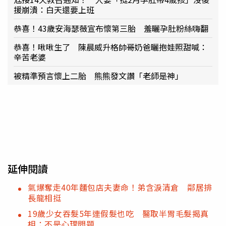
援崩潰：白天還要上班
恭喜！43歲安海瑟薇宣布懷第三胎 羞曬孕肚粉絲嗨翻
恭喜！啾啾生了 陳晨威升格帥哥奶爸曬抱娃照甜喊：
辛苦老婆
被精準預言懷上二胎 熊熊發文讚「老師是神」
延伸閱讀
氣爆奪走40年麵包店夫妻命！弟含淚清倉 鄰居排
長龍相挺
19歲少女吞髮5年連假髮也吃 醫取半胃毛髮揭真
相：不是心理問題