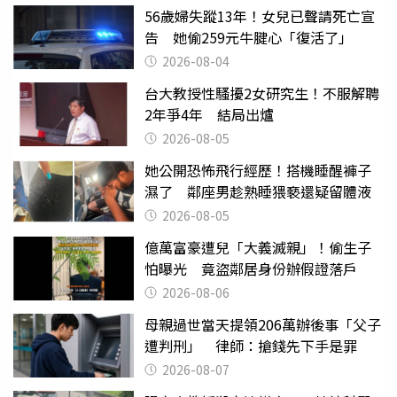
56歲婦失蹤13年！女兒已聲請死亡宣
告 她偷259元牛腱心「復活了」
2026-08-04
台大教授性騷擾2女研究生！不服解聘
2年爭4年 結局出爐
2026-08-05
她公開恐怖飛行經歷！搭機睡醒褲子
濕了 鄰座男趁熟睡猥褻還疑留體液
2026-08-05
億萬富豪遭兒「大義滅親」！偷生子
怕曝光 竟盜鄰居身份辦假證落戶
2026-08-06
母親過世當天提領206萬辦後事「父子
遭判刑」 律師：搶錢先下手是罪
2026-08-07