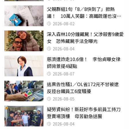
父親群組1句「8／8快到了」掀熱
議！ 10萬人笑翻：高鐵疏運也沒列
父親節
2026-08-02
深入森林10分鐘藏屍！父涉殺害9歲愛
女 恐怖藏屍手法全曝光
2026-08-04
慈濟遭詐走10.6億！ 李怡貞曝女律
師背景提4疑點
2026-08-07
逃票告性騷1／OL省172元不甘被逮
反控台鐵員工6度騷擾
2026-08-05
疑勞資糾紛！新莊好市多前員工持刀
登賣場頂樓 母苦勸急送醫
2026-08-04