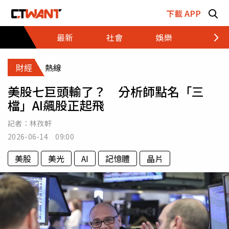
跳至主要內容區塊
下載 APP
最新
社會
娛樂
財經
財經
熱線
美股七巨頭輸了？ 分析師點名「三
檔」AI飆股正起飛
記者：
林孜軒
2026-06-14 09:00
美股
美光
AI
記憶體
晶片