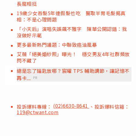
長龍相挺
19歲少女吞髮5年連假髮也吃 醫取半胃毛髮揭真
相：不是心理問題
「小天后」演唱失誤飆不雅字 陳華公開認錯：我
沒做好示範
更多最新熱門議題：中聯致癌油風暴
艾薇「絕美婚紗照」曝光！ 穩交男友4年社群頻放
閃不藏了
總是忘了鑰匙放哪？宸曜 TPS 輔助調節，讓記憶不
再卡...
PR
(02)6630-8641
投訴爆料專線：
、投訴爆料信箱：
119@ctwant.com