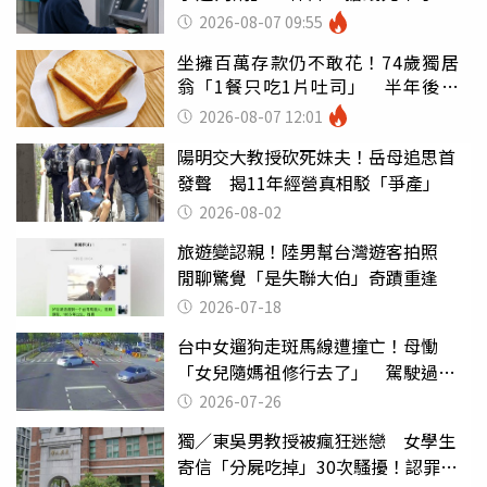
罪
2026-08-07 09:55
坐擁百萬存款仍不敢花！74歲獨居
翁「1餐只吃1片吐司」 半年後暴
瘦嚇壞女兒
2026-08-07 12:01
陽明交大教授砍死妹夫！岳母追思首
發聲 揭11年經營真相駁「爭產」
2026-08-02
旅遊變認親！陸男幫台灣遊客拍照
閒聊驚覺「是失聯大伯」奇蹟重逢
2026-07-18
台中女遛狗走斑馬線遭撞亡！母慟
「女兒隨媽祖修行去了」 駕駛過失
致死判9月
2026-07-26
獨／東吳男教授被瘋狂迷戀 女學生
寄信「分屍吃掉」30次騷擾！認罪免