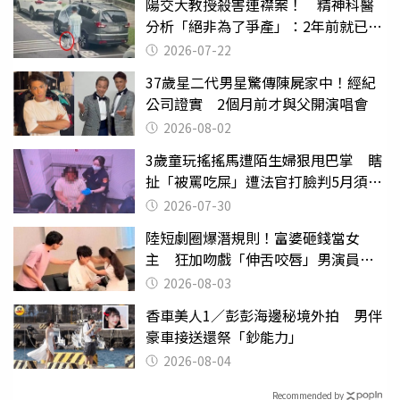
陽交大教授殺害連襟案！ 精神科醫
分析「絕非為了爭產」：2年前就已言
行詭異
2026-07-22
37歲星二代男星驚傳陳屍家中！經紀
公司證實 2個月前才與父開演唱會
2026-08-02
3歲童玩搖搖馬遭陌生婦狠甩巴掌 瞎
扯「被罵吃屎」遭法官打臉判5月須入
監
2026-07-30
陸短劇圈爆潛規則！富婆砸錢當女
主 狂加吻戲「伸舌咬唇」男演員崩
潰
2026-08-03
香車美人1／彭彭海邊秘境外拍 男伴
豪車接送還祭「鈔能力」
2026-08-04
Recommended by