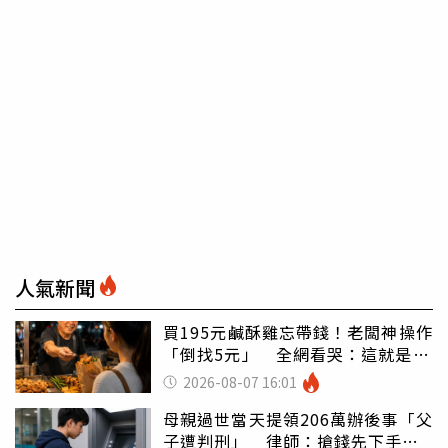
人氣新聞
買195元鹹酥雞忘帶錢！老闆神操作
「倒找5元」 全網看哭：這就是台
灣
2026-08-07 16:01
母親過世當天提領206萬辦後事「父
子遭判刑」 律師：搶錢先下手是