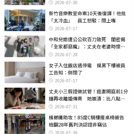
關
2026-07-30
新竹音樂教室命案10天後復課！他批
「太冷血」 員工怒駁：閉上嘴
2026-07-17
中和兒媳遭公公砍百刀致死 閨密揭
「全家都惡魔」：丈夫在老婆時懷孕
摔東西
2026-07-28
女子入住飯店遇停電 摸黑下樓被員
工告知：倒閉了
2026-07-17
丈夫小三假證做試管！癌妻開庭前1分
鐘再收離婚傳票 她崩潰：比八點檔
還扯
2026-07-31
檳榔攤助攻！85度C騎樓擺桌椅被告
檢翻28年舊判決認證非竊佔
2026-07-30