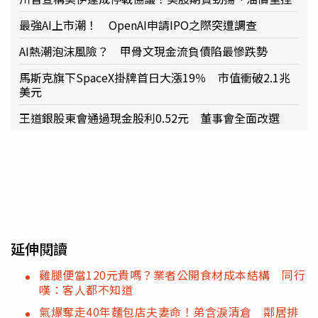
最強AI上市潮！ OpenAI申請IPO之際突遭調查
AI熱潮泡沫風險？ 甲骨文現金流負債陷最慘跌勢
馬斯克旗下SpaceX掛牌首日大漲19％ 市值衝破2.1兆
美元
王道銀股東會通過現金股利0.52元 董事會全面改選
延伸閱讀
雞腿便當120元貴嗎？業者公開食材成本結構 同行
嘆：客人都不知道
氣爆奪走40年麵包店夫妻命！弟含淚清倉 鄰居排