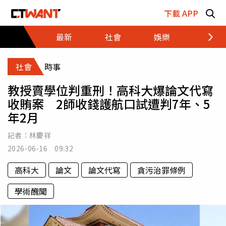
跳至主要內容區塊
下載 APP
最新
社會
娛樂
財經
社會
時事
教授賣學位判重刑！高科大爆論文代寫
收賄案 2師收錢護航口試遭判7年、5
年2月
記者：
林慶祥
2026-06-16 09:32
高科大
論文
論文代寫
貪污治罪條例
學術醜聞