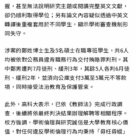
握，甚至無法說明研究主題或閱讀完整英文文獻，
卻仍順利取得學位；另有論文內容疑似透過中英文
轉譯後重複套用於不同學生，顯示學術審查機制形
同失守。
涉案的鄭姓博士生及5名碩士在職專班學生，共6人
均被依對公務員違背職務行為交付賄賂罪判刑。其
中鄭男遭判7月徒刑、緩刑3年，其餘5人各判6月徒
刑、緩刑2年，並須向公庫支付3萬至5萬元不等款
項，同時接受法治教育及保護管束。
此外，高科大表示，已依《教師法》完成行政調
查，後續將依最終判決結果辦理解聘等相關程序。
校方強調，學術倫理與研究誠信是大學教育核心價
值，對任何違反學術倫理行為均秉持「毋枉毋縱」