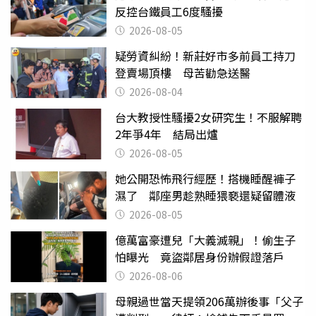
反控台鐵員工6度騷擾
2026-08-05
疑勞資糾紛！新莊好市多前員工持刀
登賣場頂樓 母苦勸急送醫
2026-08-04
台大教授性騷擾2女研究生！不服解聘
2年爭4年 結局出爐
2026-08-05
她公開恐怖飛行經歷！搭機睡醒褲子
濕了 鄰座男趁熟睡猥褻還疑留體液
2026-08-05
億萬富豪遭兒「大義滅親」！偷生子
怕曝光 竟盜鄰居身份辦假證落戶
2026-08-06
母親過世當天提領206萬辦後事「父子