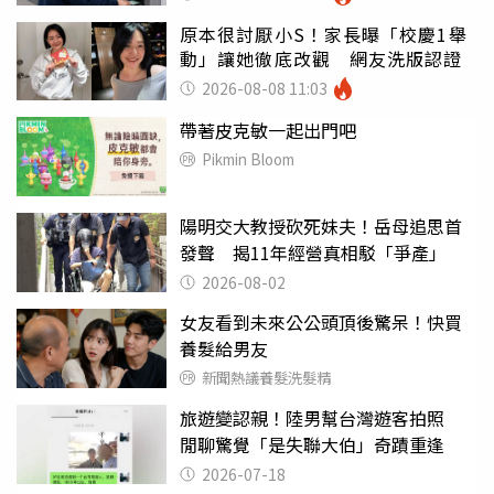
原本很討厭小S！家長曝「校慶1舉
動」讓她徹底改觀 網友洗版認證
2026-08-08 11:03
帶著皮克敏一起出門吧
Pikmin Bloom
陽明交大教授砍死妹夫！岳母追思首
發聲 揭11年經營真相駁「爭產」
2026-08-02
女友看到未來公公頭頂後驚呆！快買
養髮給男友
新聞熱議養髮洗髮精
旅遊變認親！陸男幫台灣遊客拍照
閒聊驚覺「是失聯大伯」奇蹟重逢
2026-07-18