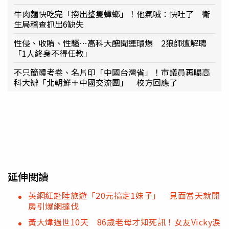
牛肉麵快吃完「撈出整隻蟑螂」！他氣喊：快吐了 衛
生局稽查抓出6缺失
性侵、收賄、性騷…高科大醜聞連環爆 2狼師遭解聘
「1人終身不得任教」
不只簡體考卷、名片印「中國台灣省」！市議員再曝高
科大辦「北朝鮮＋中國交流團」 校方回應了
延伸閱讀
英網紅赴陸旅遊「20元搞定1妹子」 見面當天就開
房引爆網撻伐
黃大煒過世10天 86歲老母才知死訊！女友Vicky淚