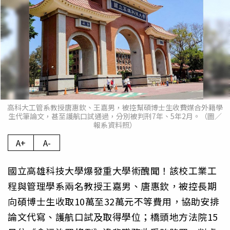
高科大工管系教授唐惠欽、王嘉男，被控幫碩博士生收費媒合外籍學
生代筆論文，甚至護航口試通過，分別被判刑7年、5年2月。（圖／
報系資料照）
A+
A-
國立高雄科技大學爆發重大學術醜聞！該校工業工
程與管理學系兩名教授王嘉男、唐惠欽，被控長期
向碩博士生收取10萬至32萬元不等費用，協助安排
論文代寫、護航口試及取得學位；橋頭地方法院15