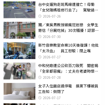
台中女遛狗走斑馬線遭撞亡！母慟
「女兒隨媽祖修行去了」 駕駛過失
致死判9月
2026-07-26
獨／東吳男教授被瘋狂迷戀 女學生
寄信「分屍吃掉」30次騷擾！認罪免
關
2026-07-30
新竹音樂教室命案10天後復課！他批
「太冷血」 員工怒駁：閉上嘴
2026-07-17
中和兒媳遭公公砍百刀致死 閨密揭
「全家都惡魔」：丈夫在老婆時懷孕
摔東西
2026-07-28
女子入住飯店遇停電 摸黑下樓被員
工告知：倒閉了
2026-07-17