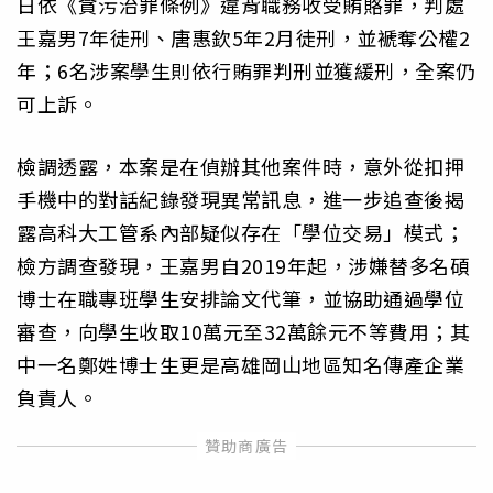
日依《貪污治罪條例》違背職務收受賄賂罪，判處
王嘉男7年徒刑、唐惠欽5年2月徒刑，並褫奪公權2
年；6名涉案學生則依行賄罪判刑並獲緩刑，全案仍
可上訴。
檢調透露，本案是在偵辦其他案件時，意外從扣押
手機中的對話紀錄發現異常訊息，進一步追查後揭
露高科大工管系內部疑似存在「學位交易」模式；
檢方調查發現，王嘉男自2019年起，涉嫌替多名碩
博士在職專班學生安排論文代筆，並協助通過學位
審查，向學生收取10萬元至32萬餘元不等費用；其
中一名鄭姓博士生更是高雄岡山地區知名傳產企業
負責人。