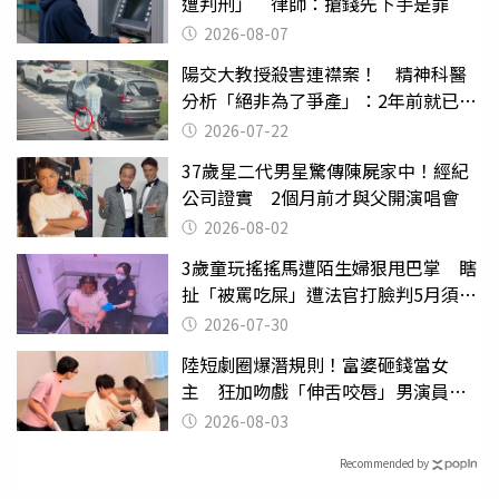
遭判刑」 律師：搶錢先下手是罪
2026-08-07
陽交大教授殺害連襟案！ 精神科醫
分析「絕非為了爭產」：2年前就已言
行詭異
2026-07-22
37歲星二代男星驚傳陳屍家中！經紀
公司證實 2個月前才與父開演唱會
2026-08-02
3歲童玩搖搖馬遭陌生婦狠甩巴掌 瞎
扯「被罵吃屎」遭法官打臉判5月須入
監
2026-07-30
陸短劇圈爆潛規則！富婆砸錢當女
主 狂加吻戲「伸舌咬唇」男演員崩
潰
2026-08-03
Recommended by