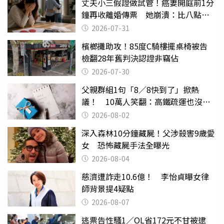
丈夫小三假證做試管！癌妻開庭前1分
鐘再收離婚傳票 她崩潰：比八點檔
還扯
2026-07-31
檳榔攤助攻！85度C騎樓擺桌椅被告
檢翻28年舊判決認證非竊佔
2026-07-30
父親群組1句「8／8快到了」掀熱
議！ 10萬人笑翻：高鐵疏運也沒列
父親節
2026-08-02
深入森林10分鐘藏屍！父涉殺害9歲愛
女 恐怖藏屍手法全曝光
2026-08-04
慈濟遭詐走10.6億！ 李怡貞曝女律
師背景提4疑點
2026-08-07
逃票告性騷1／OL省172元不甘被逮