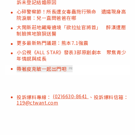
訴未登記結婚原因
心碎警察節！所長遭女毒蟲拖行殞命 遺孀現身高
院淚崩：兒一直問爸爸在哪
大鬧新莊地藏庵遶境「欲拉扯官將首」 醉漢遭壓
制臉擦地狼狽送醫
更多最新熱門議題：熊本7.1強震
小公視《ALL STAR》發表3部原創劇本 聚焦青少
年情感與成長
帶著皮克敏一起出門吧
PR
(02)6630-8641
投訴爆料專線：
、投訴爆料信箱：
119@ctwant.com