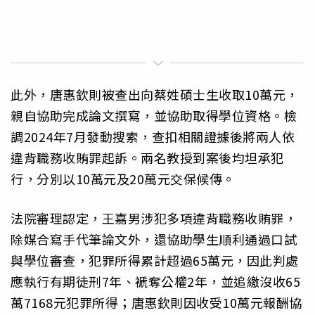
此外，唐惠欽則被查出向蔡姓碩士生收取10萬元，
親自協助完成論文撰寫，並協助取得學位資格。檢
調2024年7月發動搜索，查扣相關證據後將兩人依
違背職務收賄罪起訴。兩名教授到案後均坦承犯
行，分別以10萬元及20萬元交保候傳。
法院審理認定，王嘉男涉犯多項違背職務收賄罪，
除媒合寫手代筆論文外，還協助學生順利通過口試
與學位審查，犯罪所得累計超過65萬元，因此判處
應執行有期徒刑7年、褫奪公權2年，並追繳沒收65
萬7168元犯罪所得；唐惠欽則因收受10萬元報酬協