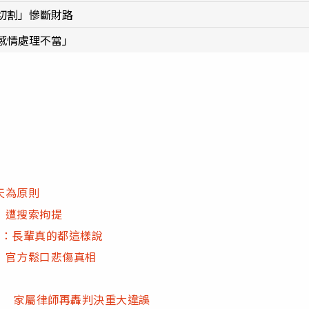
切割」慘斷財路
感情處理不當」
天為原則
」遭搜索拘提
鳴：長輩真的都這樣說
 官方鬆口悲傷真相
？ 家屬律師再轟判決重大違誤