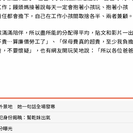
工作；饅頭媽接著說每天一定會抱著小孩玩、抱著小孩
責任都會擔下，自己在工作小孩間取捨各半、兩者兼顧
孩滿滿陪伴，所以盡所能的分配得平均，貼文和影片一
不貴…算廉價勞工了」、「保母費真的超貴，至少我負
貴，不要懷疑」，也有網友開玩笑地說：「所以各位爸
外景地 她一句話全場發寒
犯身份揭曉：幫乾妹出氣
分曝光