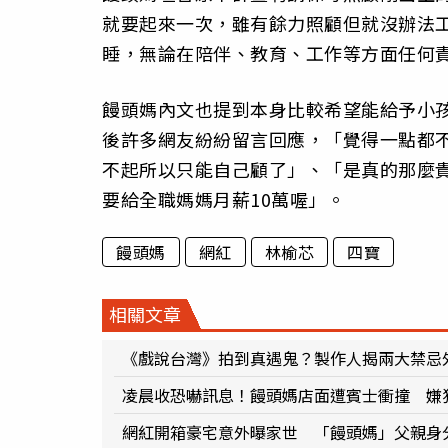
就要起來一次，雖有餘力照顧但就沒辦法
睡，無論在陪伴、教育、工作等方面任何
饅頭媽內文也提到本身比較希望能給予小
後許多網友紛紛留言回應，「覺得一點都
不起所以只能自己顧了」、「是真的那麼
要給全職媽媽月薪10萬喔」。
饅頭媽
網紅
林榆芯
四寶
相關文章
《戲說台灣》拍到真遇鬼？製作人揭兩大禁忌
凌晨收恐嚇訊息！饅頭媽店面遭賓士衝撞 嫌
網紅開箱豪宅意外曝家世 「饅頭媽」父親身