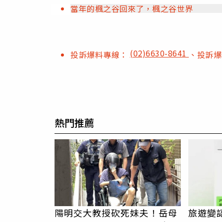
當年的楓之谷回來了，楓之谷世界
(02)6630-8641
投訴爆料專線：
、投訴
熱門推薦
陽明交大教授砍死妹夫！岳母
旅遊變