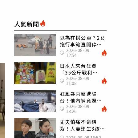
人氣新聞
以為在搭公車？2女
拖行李箱直闖停機
2026-08-09
坪「揮手攔機」
12:54
荒謬影片曝網傻眼
日本人來台狂買
「35公斤戰利
2026-08-09
品」 連拜拜用紅
11:08
盤、「小心地滑」
告示牌也帶回家
狂風暴雨灌進陽
台！他內褲竟遭颱
2026-08-09
風吹走 陳世軒神
13:26
回1句笑翻上萬網友
丈夫怕痛不肯結
紮！人妻連生3孩
控遭家暴淚喊：真
2026-08-08 15:52