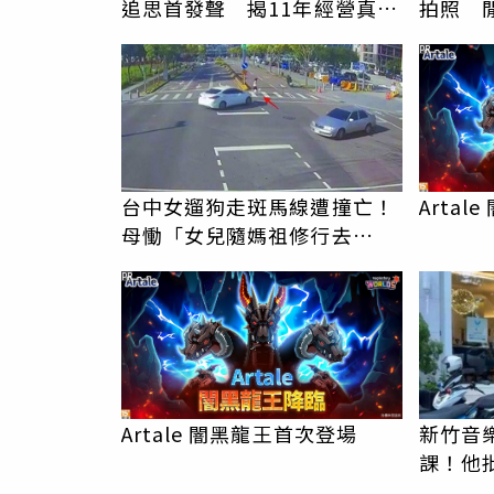
追思首發聲 揭11年經營真相
拍照 
駁「爭產」
伯」奇
PR
台中女遛狗走斑馬線遭撞亡！
Arta
母慟「女兒隨媽祖修行去
了」 駕駛過失致死判9月
PR
Artale 闇黑龍王首次登場
新竹音
課！他
駁：閉