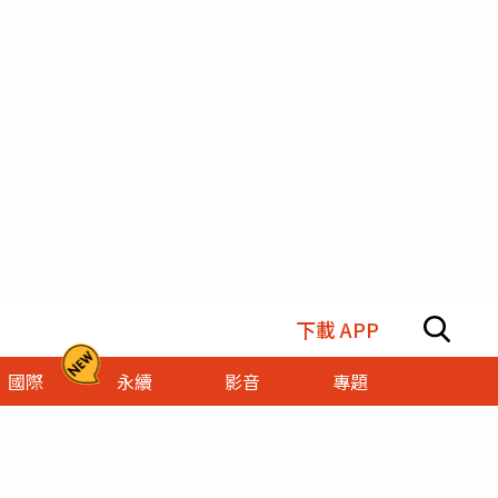
下載 APP
國際
永續
影音
專題