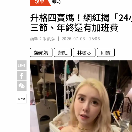
娛樂
即時
人物
汽車
升格四寶媽！網紅揭「24
專欄
三節、年終還有加班費
房產新勢力
編輯：
朱凱弘
2026-07-08 15:06
饅頭媽
網紅
林榆芯
四寶
Next