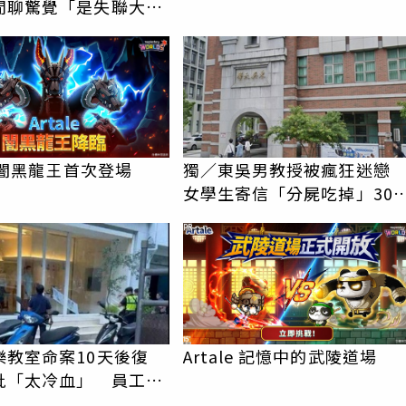
閒聊驚覺「是失聯大
蹟重逢
le 闇黑龍王首次登場
獨／東吳男教授被瘋狂迷
女學生寄信「分屍吃掉」30
騷擾！認罪免關
PR
樂教室命案10天後復
Artale 記憶中的武陵道場
批「太冷血」 員工怒
上嘴