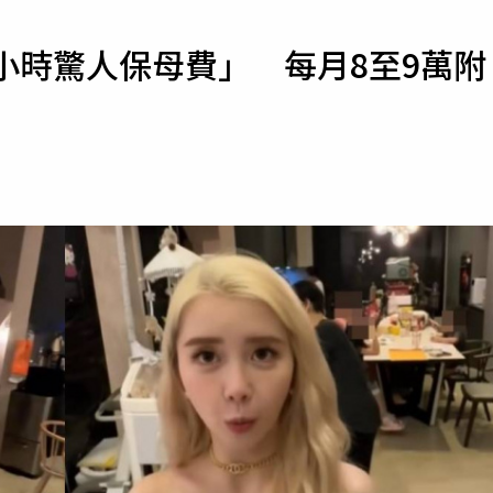
寵物
小時驚人保母費」 每月8至9萬附
運勢
運動
梅酒