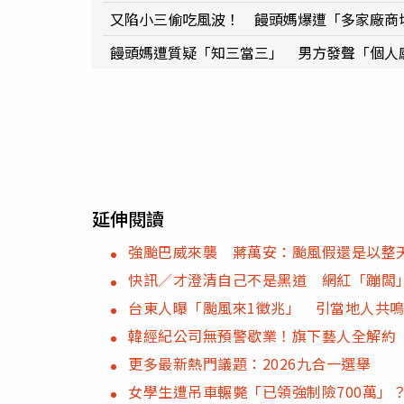
又陷小三偷吃風波！ 饅頭媽爆遭「多家廠商
饅頭媽遭質疑「知三當三」 男方發聲「個人
延伸閱讀
強颱巴威來襲 蔣萬安：颱風假還是以整
快訊／才澄清自己不是黑道 網紅「蹦闆
台東人曝「颱風來1徵兆」 引當地人共
韓經紀公司無預警歇業！旗下藝人全解約
更多最新熱門議題：2026九合一選舉
女學生遭吊車輾斃「已領強制險700萬」