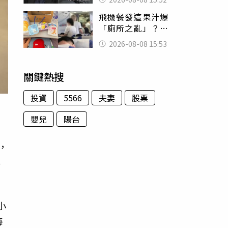
的好累
飛機餐發這果汁爆
「廁所之亂」？乘
客崩潰：差點丟大
2026-08-08 15:53
臉 醫揭3類人別亂
喝
關鍵熱搜
投資
5566
夫妻
股票
嬰兒
陽台
，
幕
小
每