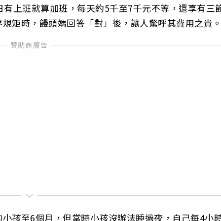
日有上班就算加班，每天約5千至7千元不等，還享有三
界規矩時，饅頭媽回答「對」後，讓人驚呼其費用之貴
小孩至6個月，但當時小孩沒辦法睡過夜，自己每4小