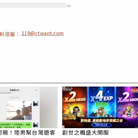
PR
119@ctwant.com
爆料信箱：
PR
認親！陸男幫台灣遊客
創世之楓盛大開服