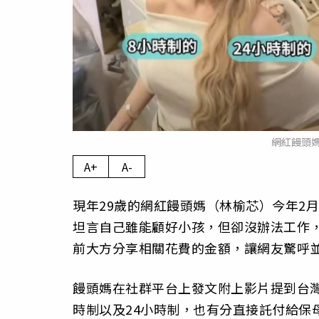
網紅饅頭
A+
A-
現年29歲的網紅饅頭媽（林榆芯）今年2
坦言自己雖能顧好小孩，但卻沒辦法工作
前大方分享相關花費的金額，讓網友驚呼
饅頭媽在社群平台上發文附上影片提到台
時制以及24小時制，也有分直接託付給保