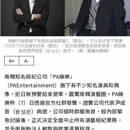
南韓PA娛樂旗下有知名演員鄭雄仁（圖左），不久前才簽下男團
TEEN TOP出身的天地（圖右），近日無預警宣告結束營業，原因竟
是老闆尹成恩（윤성은）過世。（圖／翻攝自韓網）
A+
A-
南韓知名經紀公司「PA娛樂」
（PAEntertainment）旗下有不少知名演員和偶
像，近日無預警結束營業，震驚南韓演藝圈。PA娛
樂昨（7）日透過官方社群發聲，證實公司代表尹成
恩（윤성은）病逝，公司頓時群龍無首，經內部緊
急討論後，正式決定全面中止所有演藝經紀業務，
並全面啟動法人解散與歇業清算程序。