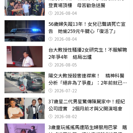
登賣場頂樓 母苦勸急送醫
2026-08-04
56歲婦失蹤13年！女兒已聲請死亡宣
告 她偷259元牛腱心「復活了」
2026-08-04
台大教授性騷擾2女研究生！不服解聘
2年爭4年 結局出爐
2026-08-05
陽交大教授殺害連襟案！ 精神科醫
分析「絕非為了爭產」：2年前就已言
行詭異
2026-07-22
37歲星二代男星驚傳陳屍家中！經紀
公司證實 2個月前才與父開演唱會
2026-08-02
3歲童玩搖搖馬遭陌生婦狠甩巴掌 瞎