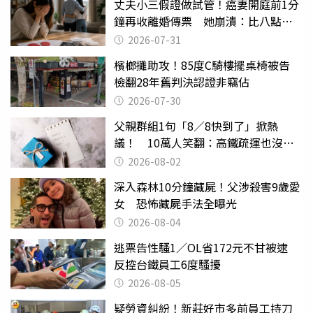
丈夫小三假證做試管！癌妻開庭前1分
鐘再收離婚傳票 她崩潰：比八點檔
還扯
2026-07-31
檳榔攤助攻！85度C騎樓擺桌椅被告
檢翻28年舊判決認證非竊佔
2026-07-30
父親群組1句「8／8快到了」掀熱
議！ 10萬人笑翻：高鐵疏運也沒列
父親節
2026-08-02
深入森林10分鐘藏屍！父涉殺害9歲愛
女 恐怖藏屍手法全曝光
2026-08-04
逃票告性騷1／OL省172元不甘被逮
反控台鐵員工6度騷擾
2026-08-05
疑勞資糾紛！新莊好市多前員工持刀