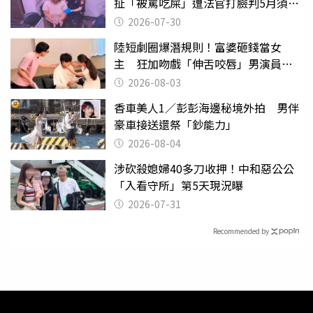
扯「被罵吃屎」遭法官打臉判5月須入
監
2026-07-30
陸短劇圈爆潛規則！富婆砸錢當女
主 狂加吻戲「伸舌咬唇」男演員崩
潰
2026-08-03
香車美人1／彭彭海邊秘境外拍 男伴
豪車接送還祭「鈔能力」
2026-08-04
涉砍殺媳婦40多刀收押！中和惡公公
「入看守所」第5天現況曝
2026-07-31
Recommended by