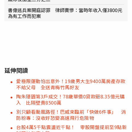
書偉逃兵案開庭認罪 律師賣慘：當時年收入僅3800元
為有工作而犯案
延伸閱讀
愛極限運動怕出意外！19歲男大生9400萬房產存款
不給父母 全送青梅竹馬好友
陶朱隱園第3戶成交！78歲華僑0貸款砸8.35億元購
入 比隔壁貴8500萬
別只顧看颱風路徑！巴威來臨前「快做6件事」 消
防粉專：沒收好恐變高速飛行危險物
台股4萬5千點震盪近千點！ 零股開盤提前至9點新