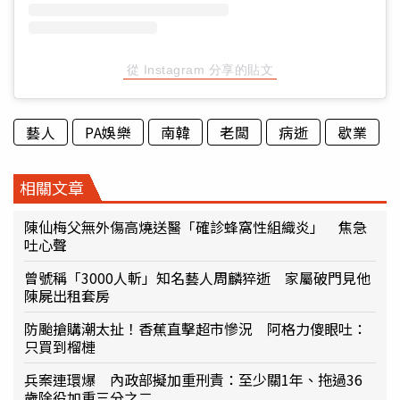
從 Instagram 分享的貼文
藝人
PA娛樂
南韓
老闆
病逝
歇業
相關文章
陳仙梅父無外傷高燒送醫「確診蜂窩性組織炎」 焦急
吐心聲
曾號稱「3000人斬」知名藝人周麟猝逝 家屬破門見他
陳屍出租套房
防颱搶購潮太扯！香蕉直擊超市慘況 阿格力傻眼吐：
只買到榴槤
兵案連環爆 內政部擬加重刑責：至少關1年、拖過36
歲除役加重三分之二