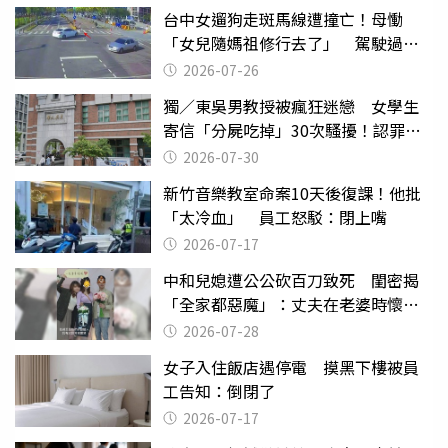
台中女遛狗走斑馬線遭撞亡！母慟
「女兒隨媽祖修行去了」 駕駛過失
致死判9月
2026-07-26
獨／東吳男教授被瘋狂迷戀 女學生
寄信「分屍吃掉」30次騷擾！認罪免
關
2026-07-30
新竹音樂教室命案10天後復課！他批
「太冷血」 員工怒駁：閉上嘴
2026-07-17
中和兒媳遭公公砍百刀致死 閨密揭
「全家都惡魔」：丈夫在老婆時懷孕
摔東西
2026-07-28
女子入住飯店遇停電 摸黑下樓被員
工告知：倒閉了
2026-07-17