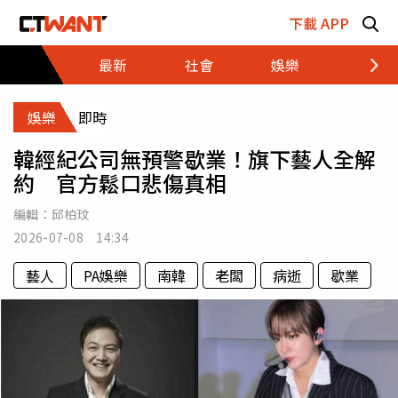
跳至主要內容區塊
下載 APP
最新
社會
娛樂
財經
娛樂
即時
韓經紀公司無預警歇業！旗下藝人全解
約 官方鬆口悲傷真相
編輯：
邱柏玟
2026-07-08 14:34
藝人
PA娛樂
南韓
老闆
病逝
歇業