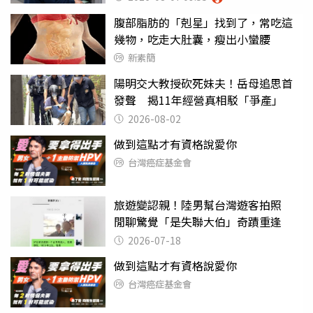
腹部脂肪的「剋星」找到了，常吃這
幾物，吃走大肚囊，瘦出小蠻腰
新素簡
陽明交大教授砍死妹夫！岳母追思首
發聲 揭11年經營真相駁「爭產」
2026-08-02
做到這點才有資格說愛你
台灣癌症基金會
旅遊變認親！陸男幫台灣遊客拍照
閒聊驚覺「是失聯大伯」奇蹟重逢
2026-07-18
做到這點才有資格說愛你
台灣癌症基金會