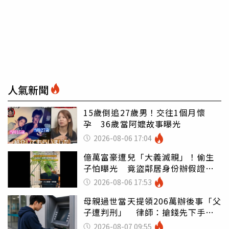
人氣新聞
15歲倒追27歲男！交往1個月懷
孕 36歲當阿嬤故事曝光
2026-08-06 17:04
億萬富豪遭兒「大義滅親」！偷生
子怕曝光 竟盜鄰居身份辦假證落
戶
2026-08-06 17:53
母親過世當天提領206萬辦後事「父
子遭判刑」 律師：搶錢先下手是
罪
2026-08-07 09:55