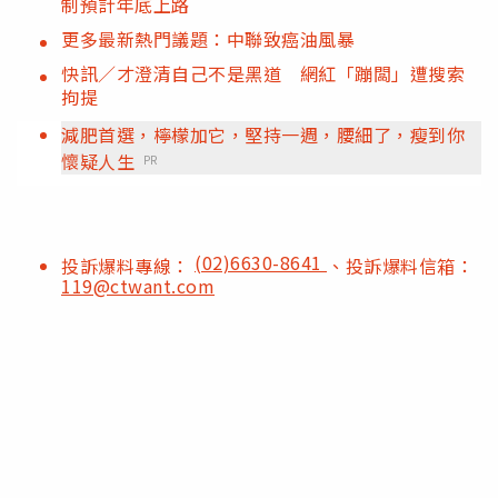
制預計年底上路
更多最新熱門議題：中聯致癌油風暴
快訊／才澄清自己不是黑道 網紅「蹦闆」遭搜索
拘提
減肥首選，檸檬加它，堅持一週，腰細了，瘦到你
懷疑人生
PR
(02)6630-8641
投訴爆料專線：
、投訴爆料信箱：
119@ctwant.com