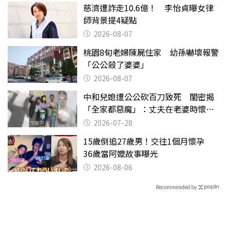
慈濟遭詐走10.6億！ 李怡貞曝女律
師背景提4疑點
2026-08-07
桃園8旬老婦陳屍住家 幼孫嚇壞報警
「公公殺了婆婆」
2026-08-07
中和兒媳遭公公砍百刀致死 閨密揭
「全家都惡魔」：丈夫在老婆時懷孕
摔東西
2026-07-28
15歲倒追27歲男！交往1個月懷孕
36歲當阿嬤故事曝光
2026-08-06
Recommended by