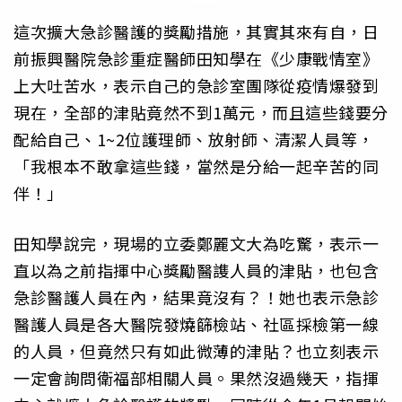
這次擴大急診醫護的獎勵措施，其實其來有自，日
前振興醫院急診重症醫師田知學在《少康戰情室》
上大吐苦水，表示自己的急診室團隊從疫情爆發到
現在，全部的津貼竟然不到1萬元，而且這些錢要分
配給自己、1~2位護理師、放射師、清潔人員等，
「我根本不敢拿這些錢，當然是分給一起辛苦的同
伴！」
田知學說完，現場的立委鄭麗文大為吃驚，表示一
直以為之前指揮中心獎勵醫謢人員的津貼，也包含
急診醫護人員在內，結果竟沒有？！她也表示急診
醫護人員是各大醫院發燒篩檢站、社區採檢第一線
的人員，但竟然只有如此微薄的津貼？也立刻表示
一定會詢問衛福部相關人員。果然沒過幾天，指揮