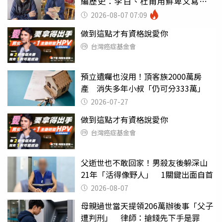
編歷史：李白、杜甫用鮮卑文寫
詩？
2026-08-07 07:09
做到這點才有資格說愛你
台灣癌症基金會
預立遺囑也沒用！頂客族2000萬房
產 消失多年小叔「仍可分333萬」
2026-07-27
做到這點才有資格說愛你
台灣癌症基金會
父逝世也不敢回家！男殺友後躲深山
21年「活得像野人」 1關鍵出面自首
2026-08-07
母親過世當天提領206萬辦後事「父子
遭判刑」 律師：搶錢先下手是罪