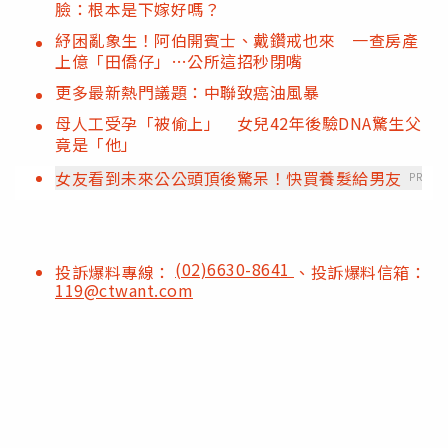
臉：根本是下嫁好嗎？
紓困亂象生！阿伯開賓士、戴鑽戒也來 一查房產
上億「田僑仔」…公所這招秒閉嘴
更多最新熱門議題：中聯致癌油風暴
母人工受孕「被偷上」 女兒42年後驗DNA驚生父
竟是「他」
女友看到未來公公頭頂後驚呆！快買養髮給男友
PR
(02)6630-8641
投訴爆料專線：
、投訴爆料信箱：
119@ctwant.com