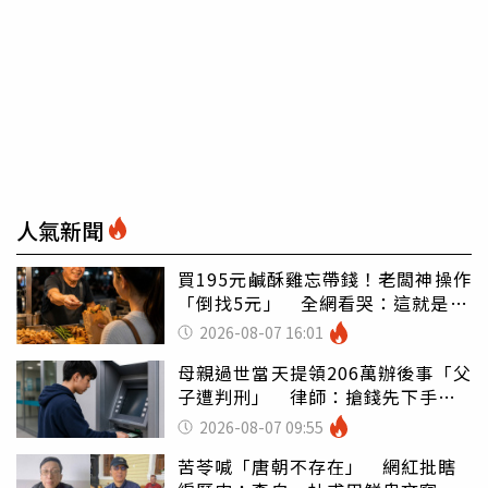
人氣新聞
買195元鹹酥雞忘帶錢！老闆神操作
「倒找5元」 全網看哭：這就是台
灣
2026-08-07 16:01
母親過世當天提領206萬辦後事「父
子遭判刑」 律師：搶錢先下手是
罪
2026-08-07 09:55
苦苓喊「唐朝不存在」 網紅批瞎