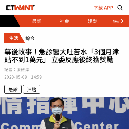
跳至主要內容區塊
下載 APP
最新
社會
娛樂
財經
生活
綜合
幕後故事！急診醫大吐苦水「3個月津
貼不到1萬元」 立委反應後終獲獎勵
記者：
張雅淳
2020-05-09 14:59
急診
津貼