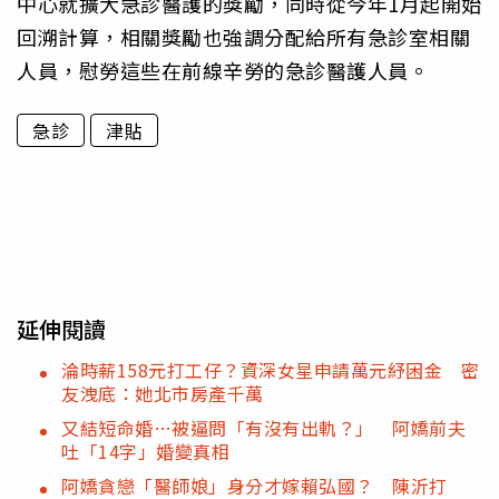
中心就擴大急診醫護的獎勵，同時從今年1月起開始
回溯計算，相關獎勵也強調分配給所有急診室相關
人員，慰勞這些在前線辛勞的急診醫護人員。
急診
津貼
延伸閱讀
淪時薪158元打工仔？資深女星申請萬元紓困金 密
友洩底：她北市房產千萬
又結短命婚…被逼問「有沒有出軌？」 阿嬌前夫
吐「14字」婚變真相
阿嬌貪戀「醫師娘」身分才嫁賴弘國？ 陳沂打