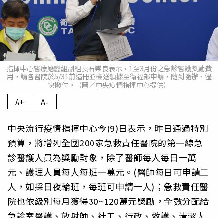
指揮中心醫療應變組副組長石崇良表示，1至3月份之急診醫護獎勵費
用，請各醫院於5/31前造冊並檢送領據至衛福部申請，隨到隨辦、儘
快撥付。（圖／中央疫情指揮中心提供）
A+
A-
中央流行疫情指揮中心今(9)日表示，昨日通過特別
預算，將增列全國200家急救責任醫院的第一線急
診醫護人員為獎勵對象，除了醫師每人每日一萬
元、護理人員每人每班一萬元。(醫師每日可申請二
人，如採日夜輪班，每班可申請一人)；急救責任醫
院也依級別每月獲得30~120萬元獎勵，全數分配給
急診室醫護、放射師、社工、行政、救護、清潔人