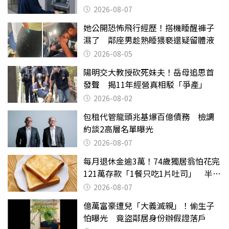
2026-08-07
她公開恐怖飛行經歷！搭機睡醒褲子
濕了 鄰座男趁熟睡猥褻還疑留體液
2026-08-05
陽明交大教授砍死妹夫！岳母追思首
發聲 揭11年經營真相駁「爭產」
2026-08-02
包租代管龍頭兆基爆百億債務 檢調
約談2高層名單曝光
2026-08-07
每月退休金逾3萬！74歲獨居翁怕花完
121萬存款「1餐只吃1片吐司」 半年
後暴瘦嚇壞女兒
2026-08-07
億萬富豪遭兒「大義滅親」！偷生子
怕曝光 竟盜鄰居身份辦假證落戶