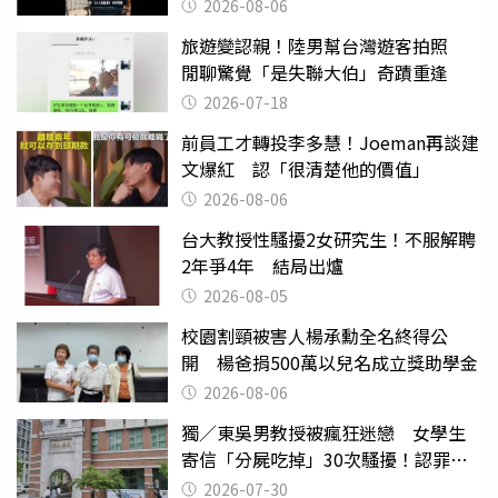
2026-08-06
旅遊變認親！陸男幫台灣遊客拍照
閒聊驚覺「是失聯大伯」奇蹟重逢
2026-07-18
前員工才轉投李多慧！Joeman再談建
文爆紅 認「很清楚他的價值」
2026-08-06
台大教授性騷擾2女研究生！不服解聘
2年爭4年 結局出爐
2026-08-05
校園割頸被害人楊承勳全名終得公
開 楊爸捐500萬以兒名成立獎助學金
2026-08-06
獨／東吳男教授被瘋狂迷戀 女學生
寄信「分屍吃掉」30次騷擾！認罪免
關
2026-07-30