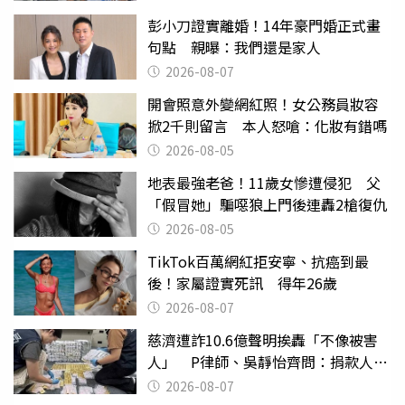
彭小刀證實離婚！14年豪門婚正式畫
句點 親曝：我們還是家人
2026-08-07
開會照意外變網紅照！女公務員妝容
掀2千則留言 本人怒嗆：化妝有錯嗎
2026-08-05
地表最強老爸！11歲女慘遭侵犯 父
「假冒她」騙噁狼上門後連轟2槍復仇
2026-08-05
TikTok百萬網紅拒安寧、抗癌到最
後！家屬證實死訊 得年26歲
2026-08-07
慈濟遭詐10.6億聲明挨轟「不像被害
人」 P律師、吳靜怡齊問：捐款人有
權知道真相
2026-08-07