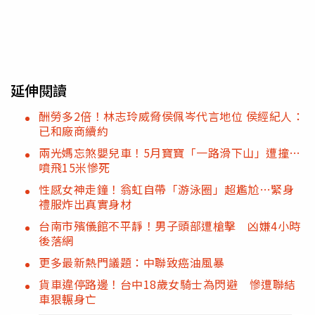
延伸閱讀
酬勞多2倍！林志玲威脅侯佩岑代言地位 侯經紀人：
已和廠商續約
兩光媽忘煞嬰兒車！5月寶寶「一路滑下山」遭撞…
噴飛15米慘死
性感女神走鐘！翁虹自帶「游泳圈」超尷尬…緊身
禮服炸出真實身材
台南市殯儀館不平靜！男子頭部遭槍擊 凶嫌4小時
後落網
更多最新熱門議題：中聯致癌油風暴
貨車違停路邊！台中18歲女騎士為閃避 慘遭聯結
車狠輾身亡