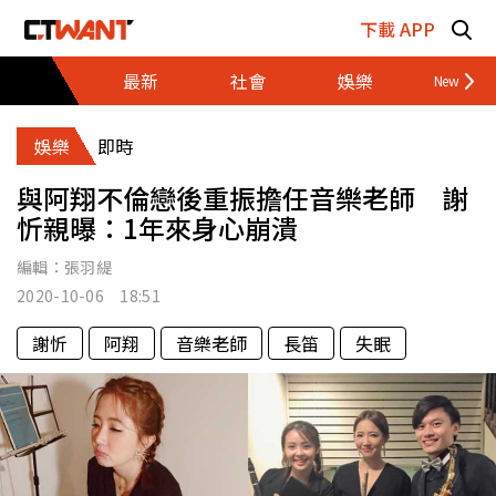
跳至主要內容區塊
下載 APP
最新
社會
娛樂
財經
娛樂
即時
與阿翔不倫戀後重振擔任音樂老師 謝
忻親曝：1年來身心崩潰
編輯：
張羽緹
2020-10-06 18:51
謝忻
阿翔
音樂老師
長笛
失眠