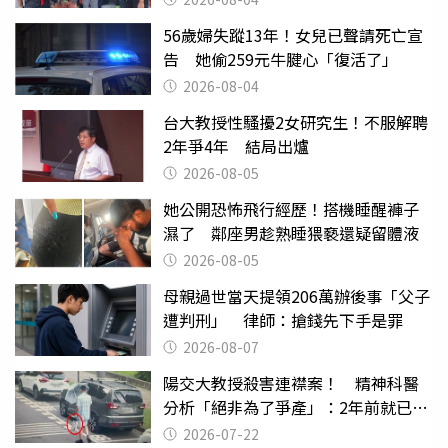
56歲婦失蹤13年！女兒已聲請死亡宣
告 她偷259元牛腱心「復活了」
2026-08-04
台大教授性騷擾2女研究生！不服解聘
2年爭4年 結局出爐
2026-08-05
她公開恐怖飛行經歷！搭機睡醒褲子
濕了 鄰座男趁熟睡猥褻還疑留體液
2026-08-05
母親過世當天提領206萬辦後事「父子
遭判刑」 律師：搶錢先下手是罪
2026-08-07
陽交大教授殺害連襟案！ 精神科醫
分析「絕非為了爭產」：2年前就已言
行詭異
2026-07-22