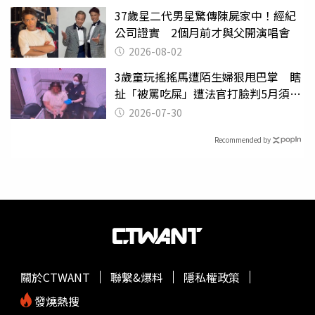
37歲星二代男星驚傳陳屍家中！經紀
公司證實 2個月前才與父開演唱會
2026-08-02
3歲童玩搖搖馬遭陌生婦狠甩巴掌 瞎
扯「被罵吃屎」遭法官打臉判5月須入
監
2026-07-30
Recommended by
關於CTWANT
聯繫&爆料
隱私權政策
發燒熱搜