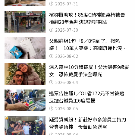
還扯
2026-07-31
檳榔攤助攻！85度C騎樓擺桌椅被告
檢翻28年舊判決認證非竊佔
2026-07-30
父親群組1句「8／8快到了」掀熱
議！ 10萬人笑翻：高鐵疏運也沒列
父親節
2026-08-02
深入森林10分鐘藏屍！父涉殺害9歲愛
女 恐怖藏屍手法全曝光
2026-08-04
逃票告性騷1／OL省172元不甘被逮
反控台鐵員工6度騷擾
2026-08-05
疑勞資糾紛！新莊好市多前員工持刀
登賣場頂樓 母苦勸急送醫
2026-08-04