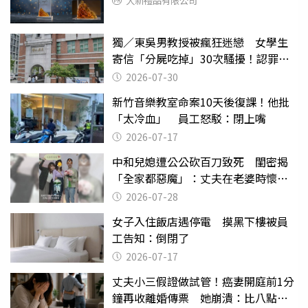
大新禮品有限公司
獨／東吳男教授被瘋狂迷戀 女學生
寄信「分屍吃掉」30次騷擾！認罪免
關
2026-07-30
新竹音樂教室命案10天後復課！他批
「太冷血」 員工怒駁：閉上嘴
2026-07-17
中和兒媳遭公公砍百刀致死 閨密揭
「全家都惡魔」：丈夫在老婆時懷孕
摔東西
2026-07-28
女子入住飯店遇停電 摸黑下樓被員
工告知：倒閉了
2026-07-17
丈夫小三假證做試管！癌妻開庭前1分
鐘再收離婚傳票 她崩潰：比八點檔