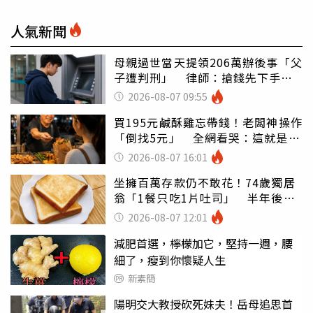
人氣新聞
母親過世當天提領206萬辦後事「父
子遭判刑」 律師：搶錢先下手是
罪
2026-08-07 09:55
買195元鹹酥雞忘帶錢！老闆神操作
「倒找5元」 全網看哭：這就是台
灣
2026-08-07 16:01
坐擁百萬存款仍不敢花！74歲獨居
翁「1餐只吃1片吐司」 半年後暴
瘦嚇壞女兒
2026-08-07 12:01
減肥首選，檸檬加它，堅持一週，腰
細了，瘦到你懷疑人生
新素簡
陽明交大教授砍死妹夫！岳母追思首