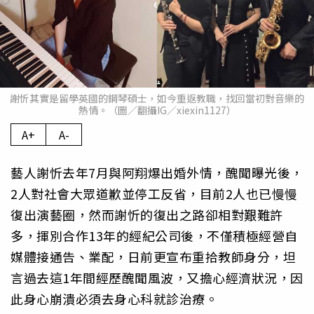
謝忻其實是留學英國的鋼琴碩士，如今重返教職，找回當初對音樂的
熱情。（圖／翻攝IG／xiexin1127）
A+
A-
藝人謝忻去年7月與阿翔爆出婚外情，醜聞曝光後，
2人對社會大眾道歉並停工反省，目前2人也已慢慢
復出演藝圈，然而謝忻的復出之路卻相對艱難許
多，揮別合作13年的經紀公司後，不僅積極經營自
媒體接通告、業配，日前更宣布重拾教師身分，坦
言過去這1年間經歷醜聞風波，又擔心經濟狀況，因
此身心崩潰必須去身心科就診治療。