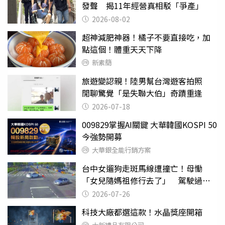
發聲 揭11年經營真相駁「爭產」
2026-08-02
超神減肥神器！橘子不要直接吃，加
點這個！體重天天下降
新素簡
旅遊變認親！陸男幫台灣遊客拍照
閒聊驚覺「是失聯大伯」奇蹟重逢
2026-07-18
009829掌握AI關鍵 大華韓國KOSPI 50
今強勢開募
大華銀全能行銷方案
台中女遛狗走斑馬線遭撞亡！母慟
「女兒隨媽祖修行去了」 駕駛過失
致死判9月
2026-07-26
科技大廠都選這款！水晶獎座開箱