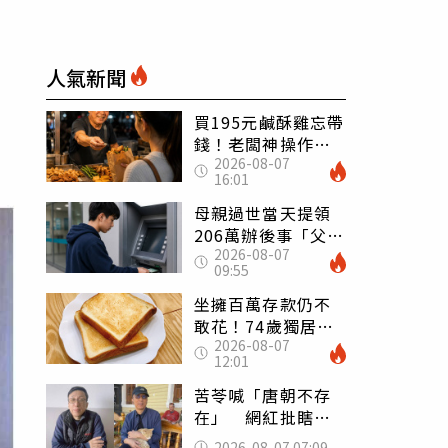
人氣新聞
買195元鹹酥雞忘帶
錢！老闆神操作
2026-08-07
「倒找5元」 全網
16:01
看哭：這就是台灣
母親過世當天提領
206萬辦後事「父子
2026-08-07
遭判刑」 律師：
09:55
搶錢先下手是罪
坐擁百萬存款仍不
敢花！74歲獨居翁
2026-08-07
「1餐只吃1片吐
12:01
司」 半年後暴瘦
嚇壞女兒
苦苓喊「唐朝不存
在」 網紅批瞎編
歷史：李白、杜甫
2026-08-07 07:09