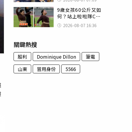
用鮮卑文寫詩？
9歲女孩60公斤又如
何？站上啦啦隊C位
驚艷全場 千萬網
2026-08-07 16:36
友被圈粉
關鍵熱搜
股利
Dominique Dillon
筆電
山東
冒用身份
5566
然
僅