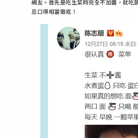
網友。首先是吃生菜時完全不加醬，就吃
忌口得相當徹底！