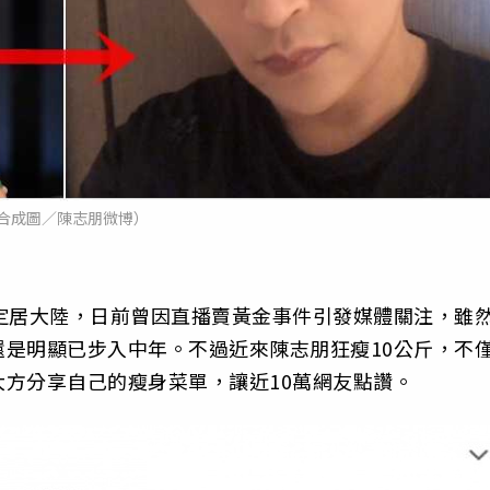
合成圖／陳志朋微博）
定居大陸，日前曾因直播賣黃金事件引發媒體關注，雖
是明顯已步入中年。不過近來陳志朋狂瘦10公斤，不
方分享自己的瘦身菜單，讓近10萬網友點讚。