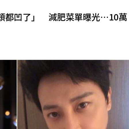
寵物
頰都凹了」 減肥菜單曝光…10萬
運勢
運動
梅酒