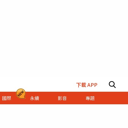
下載 APP
國際
永續
影音
專題