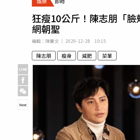
娛樂
即時
人物
汽車
狂瘦10公斤！陳志朋「臉
專欄
網朝聖
房產新勢力
編輯：
陳儷文
2020-12-28 10:15
陳志朋
瘦身
減肥
菜單
Next