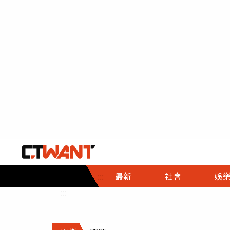
社會首頁
娛樂首頁
財經首頁
政
:::
最新
社會
娛
時事
即時
熱線
:::
直擊
大條
人物
調查
專題
３Ｃ