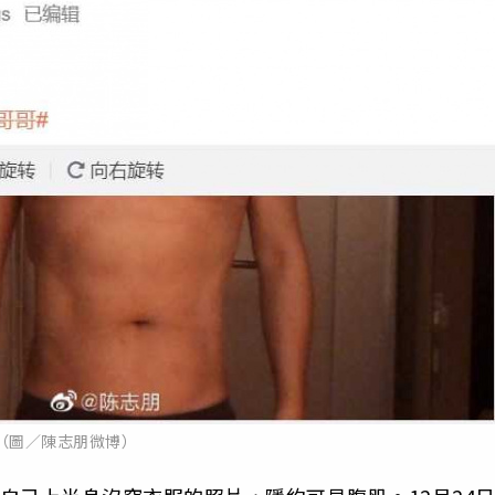
（圖／陳志朋微博）