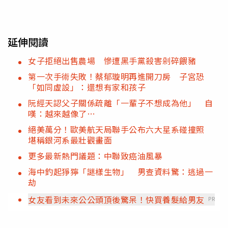
延伸閱讀
女子拒絕出售農場 慘遭黑手黨殺害剁碎餵豬
第一次手術失敗！蔡郁璇明再進開刀房 子宮恐
「如同虛設」：還想有家和孩子
阮經天認父子關係疏離「一輩子不想成為他」 自
嘆：越來越像了…
絕美萬分！歐美航天局聯手公布六大星系碰撞照
堪稱銀河系最壯觀畫面
更多最新熱門議題：中聯致癌油風暴
海中釣起猙獰「謎樣生物」 男查資料驚：逃過一
劫
女友看到未來公公頭頂後驚呆！快買養髮給男友
PR