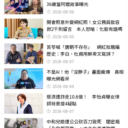
36歲當阿嬤故事曝光
2026-08-06
開會照意外變網紅照！女公務員妝容
掀2千則留言 本人怒嗆：化妝有錯嗎
2026-08-05
苦苓喊「唐朝不存在」 網紅批瞎編
歷史：李白、杜甫用鮮卑文寫詩？
2026-08-07
不是AI！他「沒脖子」畫面瘋傳 真相
曝光網看呆
2026-08-04
慈濟遭詐走10.6億！ 李怡貞曝女律
師背景提4疑點
2026-08-07
中和兒媳遭公公砍百刀致死 閨密揭