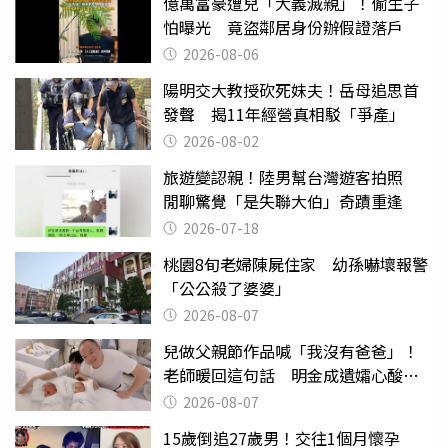
億萬富豪遭兒「大義滅親」！偷生子
怕曝光 竟盜鄰居身份辦假證落戶
2026-08-06
陽明交大教授砍死妹夫！岳母追思首
發聲 揭11年經營真相駁「爭產」
2026-08-02
旅遊變認親！陸男幫台灣遊客拍照
閒聊驚覺「是失聯大伯」奇蹟重逢
2026-07-18
桃園8旬老婦陳屍住家 幼孫嚇壞報警
「公公殺了婆婆」
2026-08-07
兒做父親節作品喊「我沒有爸爸」！
老師暖回這句話 明金成遺孀心酸惹
淚
2026-08-07
15歲倒追27歲男！交往1個月懷孕