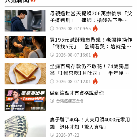
母親過世當天提領206萬辦後事「父
子遭判刑」 律師：搶錢先下手是
罪
2026-08-07 09:55
買195元鹹酥雞忘帶錢！老闆神操作
「倒找5元」 全網看哭：這就是台
灣
2026-08-07 16:01
坐擁百萬存款仍不敢花！74歲獨居
翁「1餐只吃1片吐司」 半年後暴
瘦嚇壞女兒
2026-08-07 12:01
做到這點才有資格說愛你
台灣癌症基金會
妻子騙了40年！人夫月領4000元零用
錢 退休才知「驚人真相」
2026-07-22