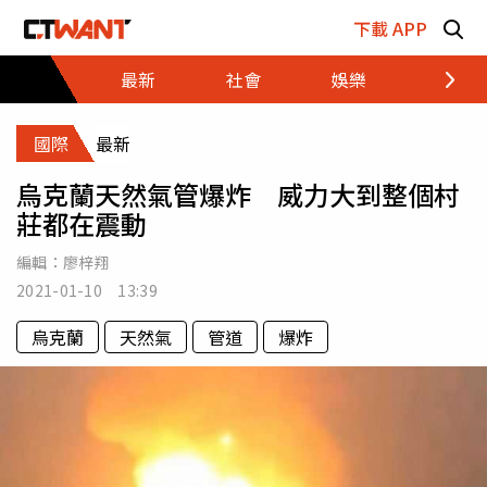
跳至主要內容區塊
下載 APP
最新
社會
娛樂
財經
國際
最新
烏克蘭天然氣管爆炸 威力大到整個村
莊都在震動
編輯：
廖梓翔
2021-01-10 13:39
烏克蘭
天然氣
管道
爆炸