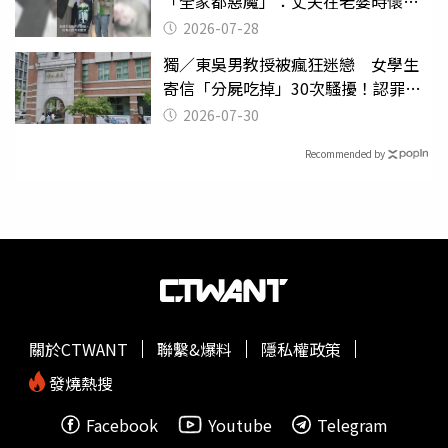
「全家都惡魔」：丈夫在老婆時懷孕
摔東西
2026-07-28
獨／東吳男教授被瘋狂迷戀 女學生
寄信「分屍吃掉」30次騷擾！認罪免
關
2026-07-30
Recommended by
關於CTWANT
聯繫&爆料
隱私權政策
發燒熱搜
Facebook
Youtube
Telegram