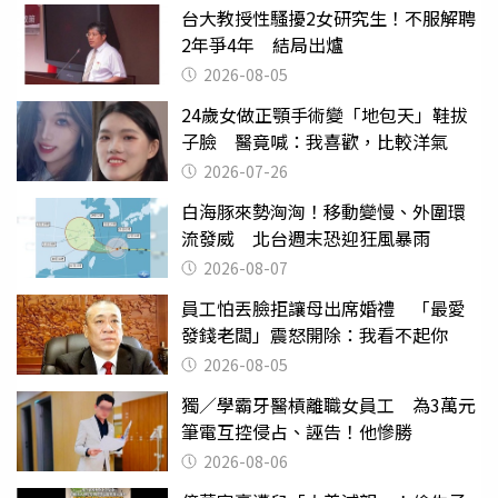
台大教授性騷擾2女研究生！不服解聘
2年爭4年 結局出爐
2026-08-05
24歲女做正顎手術變「地包天」鞋拔
子臉 醫竟喊：我喜歡，比較洋氣
2026-07-26
白海豚來勢洶洶！移動變慢、外圍環
流發威 北台週末恐迎狂風暴雨
2026-08-07
員工怕丟臉拒讓母出席婚禮 「最愛
發錢老闆」震怒開除：我看不起你
2026-08-05
獨／學霸牙醫槓離職女員工 為3萬元
筆電互控侵占、誣告！他慘勝
2026-08-06