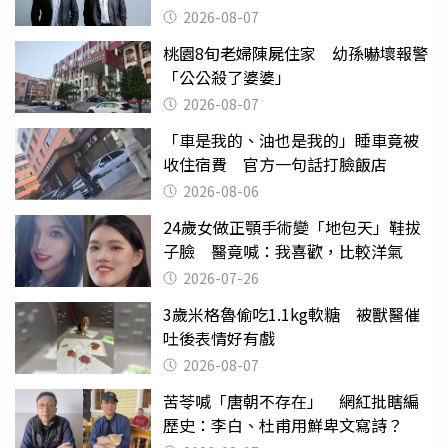
2026-08-07
桃園8旬老婦陳屍住家 幼孫嚇壞報警
「公公殺了婆婆」
2026-08-07
「車是我的、油也是我的」睡車竟被
收住宿費 官方一句話打臉飯店
2026-08-06
24歲女做正顎手術變「地包天」鞋拔
子臉 醫竟喊：我喜歡，比較洋氣
2026-07-26
3歲米格魯偷吃1.1kg軟糖 被獸醫催
吐後表情好有戲
2026-08-07
苦苓喊「唐朝不存在」 網紅批瞎編
歷史：李白、杜甫用鮮卑文寫詩？