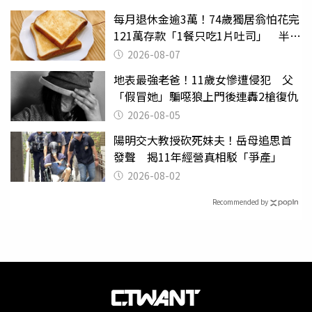
每月退休金逾3萬！74歲獨居翁怕花完
121萬存款「1餐只吃1片吐司」 半年
後暴瘦嚇壞女兒
2026-08-07
地表最強老爸！11歲女慘遭侵犯 父
「假冒她」騙噁狼上門後連轟2槍復仇
2026-08-05
陽明交大教授砍死妹夫！岳母追思首
發聲 揭11年經營真相駁「爭產」
2026-08-02
Recommended by