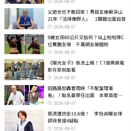
2026-08-07
父逝世也不敢回家！男殺友後躲深山
21年「活得像野人」 1關鍵出面自首
2026-08-07
9歲女孩60公斤又如何？站上啦啦隊C
位驚艷全場 千萬網友被圈粉
2026-08-07
《陽光女子》串流上線！7.7億票房電
影在家就能看
2026-08-07
田路路怒轟曹雨婷「不配當理事
長」！點名姜厚任出面 本尊首度回
應了
2026-08-07
慈濟遭詐走10.6億！ 李怡貞曝女律
師背景提4疑點
2026-08-07