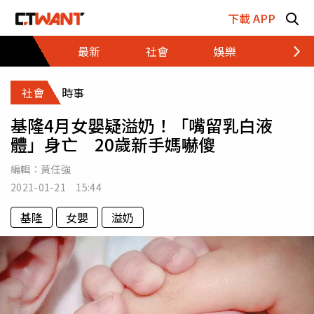
跳至主要內容區塊
下載 APP
最新
社會
娛樂
財經
社會
時事
基隆4月女嬰疑溢奶！「嘴留乳白液
體」身亡 20歲新手媽嚇傻
編輯：
黃任強
2021-01-21 15:44
基隆
女嬰
溢奶