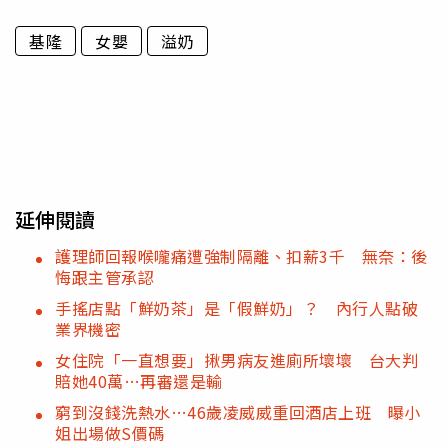
基隆
女嬰
溢奶
延伸閱讀
護理師回報喉嚨痛遭強制隔離、扣薪3千 無奈：後
悔跟主管承認
手搖店點「鮮奶茶」是「假鮮奶」？ 內行人點破
業界機密
女住院「一直想要」揪男病友進廁所壞壞 台大判
賠她40萬…再審還是輸
窮到沒錢洗熱水…46歲凌威威重回酒店上班 曝小
姐出場做S價碼