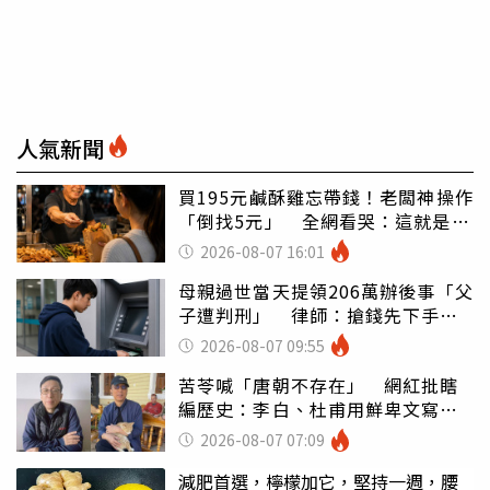
人氣新聞
買195元鹹酥雞忘帶錢！老闆神操作
「倒找5元」 全網看哭：這就是台
灣
2026-08-07 16:01
母親過世當天提領206萬辦後事「父
子遭判刑」 律師：搶錢先下手是
罪
2026-08-07 09:55
苦苓喊「唐朝不存在」 網紅批瞎
編歷史：李白、杜甫用鮮卑文寫
詩？
2026-08-07 07:09
減肥首選，檸檬加它，堅持一週，腰