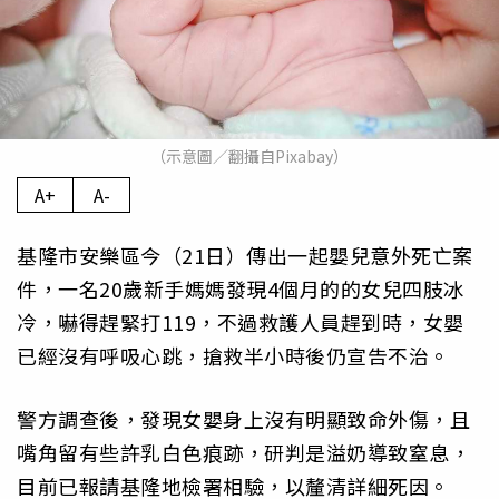
（示意圖／翻攝自Pixabay）
A+
A-
基隆市安樂區今（21日）傳出一起嬰兒意外死亡案
件，一名20歲新手媽媽發現4個月的的女兒四肢冰
冷，嚇得趕緊打119，不過救護人員趕到時，女嬰
已經沒有呼吸心跳，搶救半小時後仍宣告不治。
警方調查後，發現女嬰身上沒有明顯致命外傷，且
嘴角留有些許乳白色痕跡，研判是溢奶導致窒息，
目前已報請基隆地檢署相驗，以釐清詳細死因。