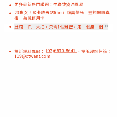
更多最新熱門議題：中聯致癌油風暴
23歲女「頭卡收費站6hrs」詭異慘死 監視器曝真
相：為撿信用卡
肚腩一抓一大把，只需1個雞蛋，用一個瘦一個
PR
(02)6630-8641
投訴爆料專線：
、投訴爆料信箱：
119@ctwant.com