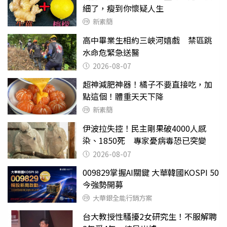
細了，瘦到你懷疑人生
新素簡
高中畢業生相約三峽河嬉戲 禁區跳
水命危緊急送醫
2026-08-07
超神減肥神器！橘子不要直接吃，加
點這個！體重天天下降
新素簡
伊波拉失控！民主剛果破4000人感
染、1850死 專家憂病毒恐已突變
2026-08-07
009829掌握AI關鍵 大華韓國KOSPI 50
今強勢開募
大華銀全能行銷方案
台大教授性騷擾2女研究生！不服解聘