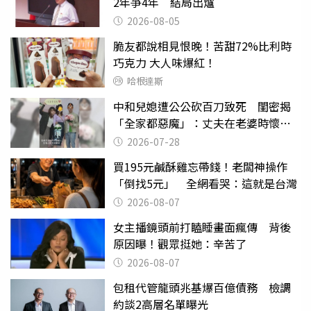
2年爭4年 結局出爐
2026-08-05
脆友都說相見恨晚！苦甜72%比利時
巧克力 大人味爆紅！
哈根達斯
中和兒媳遭公公砍百刀致死 閨密揭
「全家都惡魔」：丈夫在老婆時懷孕
摔東西
2026-07-28
買195元鹹酥雞忘帶錢！老闆神操作
「倒找5元」 全網看哭：這就是台灣
2026-08-07
女主播鏡頭前打瞌睡畫面瘋傳 背後
原因曝！觀眾挺她：辛苦了
2026-08-07
包租代管龍頭兆基爆百億債務 檢調
約談2高層名單曝光