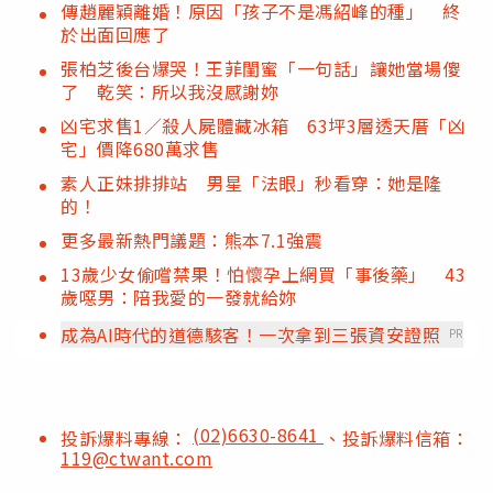
傳趙麗穎離婚！原因「孩子不是馮紹峰的種」 終
於出面回應了
張柏芝後台爆哭！王菲閨蜜「一句話」讓她當場傻
了 乾笑：所以我沒感謝妳
凶宅求售1／殺人屍體藏冰箱 63坪3層透天厝「凶
宅」價降680萬求售
素人正妹排排站 男星「法眼」秒看穿：她是隆
的！
更多最新熱門議題：熊本7.1強震
13歲少女偷嚐禁果！怕懷孕上網買「事後藥」 43
歲噁男：陪我愛的一發就給妳
成為AI時代的道德駭客！一次拿到三張資安證照
PR
(02)6630-8641
投訴爆料專線：
、投訴爆料信箱：
119@ctwant.com