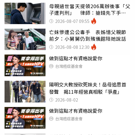
母親過世當天提領206萬辦後事「父
子遭判刑」 律師：搶錢先下手是
罪
2026-08-07 09:55
亡妹慘遭公公毒手 表姊憶父親節
前夕：小舅舅仍到殯儀館陪她說話
2026-08-08 12:30
做到這點才有資格說愛你
台灣癌症基金會
陽明交大教授砍死妹夫！岳母追思首
發聲 揭11年經營真相駁「爭產」
2026-08-02
做到這點才有資格說愛你
台灣癌症基金會