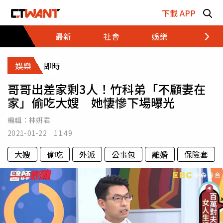
跳至主要內容區塊
下載 APP
最新
社會
娛樂
財經
娛樂
即時
哥哥出差家剩3人！竹科弟「不顧妻在
家」偷吃大嫂 她悽慘下場曝光
編輯：
林姸君
2021-01-22 11:49
大嫂
偷吃
外派
公事包
離婚
保險套