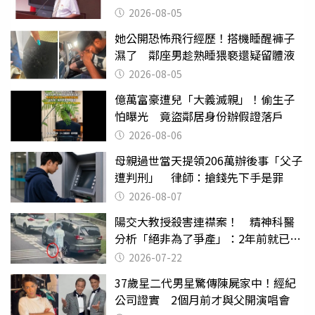
2026-08-05
她公開恐怖飛行經歷！搭機睡醒褲子
濕了 鄰座男趁熟睡猥褻還疑留體液
2026-08-05
億萬富豪遭兒「大義滅親」！偷生子
怕曝光 竟盜鄰居身份辦假證落戶
2026-08-06
母親過世當天提領206萬辦後事「父子
遭判刑」 律師：搶錢先下手是罪
2026-08-07
陽交大教授殺害連襟案！ 精神科醫
分析「絕非為了爭產」：2年前就已言
行詭異
2026-07-22
37歲星二代男星驚傳陳屍家中！經紀
公司證實 2個月前才與父開演唱會