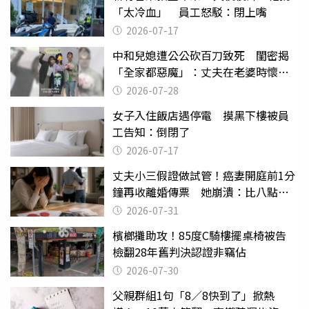
「太冷血」 員工怒駁：閉上嘴
2026-07-17
中和兒媳遭公公砍百刀致死 閨密揭
「全家都惡魔」：丈夫在老婆時懷孕
摔東西
2026-07-28
女子入住飯店遇停電 摸黑下樓被員
工告知：倒閉了
2026-07-17
丈夫小三假證做試管！癌妻開庭前1分
鐘再收離婚傳票 她崩潰：比八點檔
還扯
2026-07-31
檳榔攤助攻！85度C騎樓擺桌椅被告
檢翻28年舊判決認證非竊佔
2026-07-30
父親群組1句「8／8快到了」掀熱