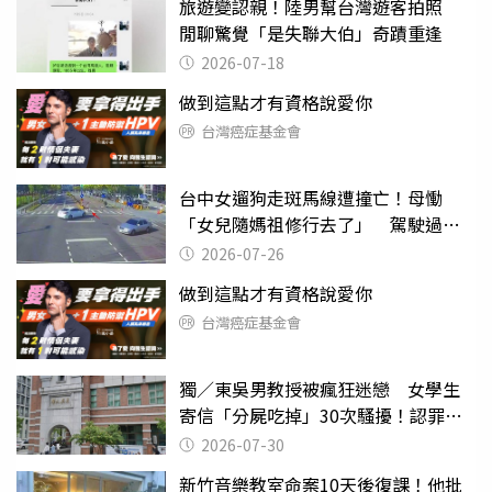
旅遊變認親！陸男幫台灣遊客拍照
閒聊驚覺「是失聯大伯」奇蹟重逢
2026-07-18
做到這點才有資格說愛你
台灣癌症基金會
台中女遛狗走斑馬線遭撞亡！母慟
「女兒隨媽祖修行去了」 駕駛過失
致死判9月
2026-07-26
做到這點才有資格說愛你
台灣癌症基金會
獨／東吳男教授被瘋狂迷戀 女學生
寄信「分屍吃掉」30次騷擾！認罪免
關
2026-07-30
新竹音樂教室命案10天後復課！他批