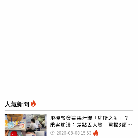
人氣新聞
飛機餐發這果汁爆「廁所之亂」？
乘客崩潰：差點丟大臉 醫揭3類人
別亂喝
2026-08-08 15:53