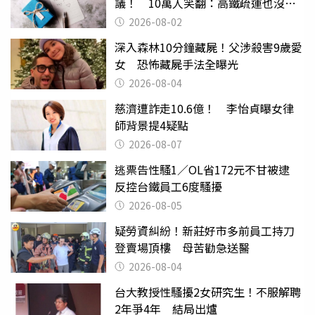
議！ 10萬人笑翻：高鐵疏運也沒列
父親節
2026-08-02
深入森林10分鐘藏屍！父涉殺害9歲愛
女 恐怖藏屍手法全曝光
2026-08-04
慈濟遭詐走10.6億！ 李怡貞曝女律
師背景提4疑點
2026-08-07
逃票告性騷1／OL省172元不甘被逮
反控台鐵員工6度騷擾
2026-08-05
疑勞資糾紛！新莊好市多前員工持刀
登賣場頂樓 母苦勸急送醫
2026-08-04
台大教授性騷擾2女研究生！不服解聘
2年爭4年 結局出爐