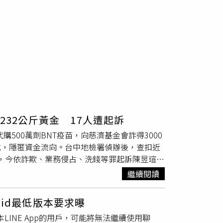
232公斤黃金 17人遭起訴
500萬劑BNT疫苗，向慈濟基金會詐得3000
式，隱匿資金流向。台中地檢署偵辦後，查扣近
億元，今依詐欺、業務侵占、洗錢等罪起訴陳昱瑄等
縣律師公會理事長的陳昱瑄與目前遭通緝的掮客李
繼續閱讀
，並聲稱曾協助大型企業採購疫苗，甚至誆稱李
。慈濟因而委託陳女擔任負責人的鈺達企業管理
roid最低版本要求曝
億元；檢方查出，款項入帳後，陳昱瑄等人隨即將
LINE App的用戶，可能將無法繼續使用聊
友及共犯保管、支用；另利用9家公司開立33張不