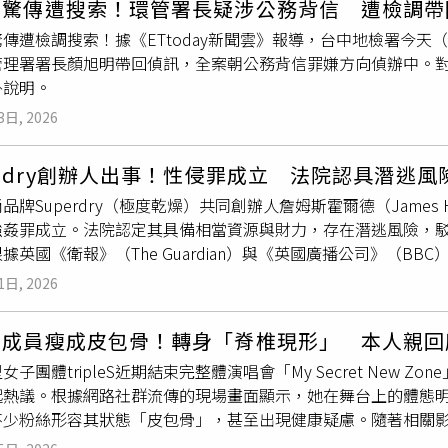
部驚傳遭搜索！環管署長疑涉公務背信 遭檢調帶
蘭地檢 洪景明(35) 、臺北地檢 許智評(36) ；彰化分署 郭景銘(36)；臺北地檢 蔡名堯(37)、
傳遭檢調搜索！據《ETtoday新聞雲》報導，台中地檢署今天
李進榮（37)、陳慧玲(38)、張書華(39)；新北地檢 廖先志(39)；新北分署 黃立維(39)；士林地檢 張志明
管理署署長顏旭明帶回偵訊，全案朝公務背信罪嫌方向偵辦中。
 王亞樵(40)；花蓮分署 蔡英俊(40)。臺中地檢 陳信郎
外說明。
) ；高雄地檢 李怡增(42) 、莊玲如(42) ；彰化地檢 王銘
3日, 2026
中地檢 鄭葆琳(44) 、臺南地檢 李駿逸(44)；新北地檢 陳旭華
erdry創辦人出事！性侵罪成立 法院認具潛逃
品牌Superdry（極度乾燥）共同創辦人詹姆斯霍爾德（James
強姦罪成立。法院認定其具備相當資源與財力，存在潛逃風險，
據英國《衛報》（The Guardian）與《英國廣播公司》（BB
與一名女子一同返回其位於英格蘭（England）的住處。證
1日, 2026
計程車同行返回。庭審
中檢
方指出，霍爾德進入住處後一度在女
選擇在地板就寢。其後，霍爾德出現在客廳門口，要求女子進入
團成員瘦成皮包骨！轉身「脊椎現形」 本人親回
性行為。檢方強調，本案關鍵在於「是否取得同意」，並指出相
女子團體tripleS近期結束完整體演唱會「My Secret New 
關行為並非自願，並描述當時情況為被迫發生。檢辯雙方針對當
起熱議。根據網路社群流傳的現場畫面顯示，她在舞台上的體態
對此，霍爾德否認指控，主張雙方行為屬於合意。然而，陪審團
不少粉絲形容其狀態「皮包骨」，甚至出現健康疑慮。隨著相關
成立。法院指出，考量被告具備財務能力與國際移動條件，存在
部分支持者對其外貌變化表達擔憂，認為短時間內的明顯消瘦可
rdry創辦人之一，於2003年與朱利安鄧克頓（Julian Dunke