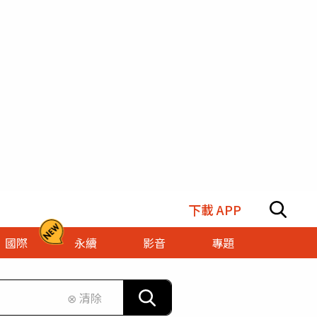
下載 APP
國際
永續
影音
專題
⊗ 清除