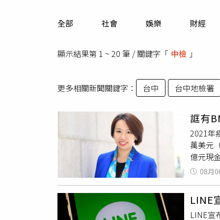
人物
汽車
全部
社會
娛樂
財經
專欄
房產新勢力
顯示結果第 1 ~ 20 筆 / 關鍵字「
中檢
」
更多相關新聞關鍵字：
台中
台中地檢署
誆有B
2021
萬美元
億元現金
17人。
08月0
易儒，
男是上
LIN
顧問公司
LINE
約7.4