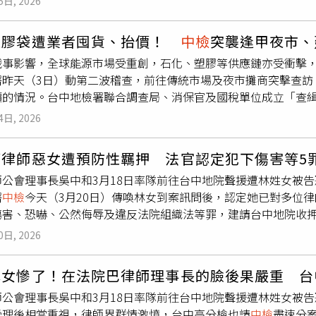
5日, 2026
圈長期存在的飲食控制與進食障礙議題。另一方面，也有粉絲呼
案曝光後，引發外界對名人涉案與性侵案件中「同意」認定標準的關
間內瘦成皮包骨。（圖／翻攝X）面對外界高度關注，采湲於13
es Holder）遭陪審團裁定強姦罪成立。（圖／翻攝自X，@BBCBre
塑膠袋遭業者囤貨、抬價！
中檢
突襲逢甲夜市、
在訊息中強調，目前身體狀況良好，並表示「現在是我人生
中檢
戰事影響，全球能源市場受重創，石化、塑膠等供應鏈亦受衝擊
同時透露，近期已完成包含體組成分析在內的健康檢查，相關數
署昨天（3日）動第二波稽查，前往傳統市場及夜市攤商突擊查訪
容她的說法，采湲坦言感到困擾，並指出相關揣測並不符合實際狀
價的情況。台中地檢署聯合調查局、消保官及國稅單位成立「查緝
健康管理均有完善照顧，盼外界能以更理性的角度看待。
日上午再次前往查訪，由台中市政府經發局及法治局消保官先到東
4日, 2026
、庫存數量及批發價格變動情形，以掌握上游供應鏈現況。
中檢
統市場攤商完成實地訪查，將持續擴大查核範圍，強化市場監測機
打律師惡女遭預防性羈押 法官認定犯下傷害等5
檢察官康存孝，會同台中調查處、航業調查處、消費者保護處、
師公會理事長吳中和3月18日率隊前往台中地院聲援遭林姓女被
確認是否有漲價或哄抬價格的狀況。部分攤商、塑膠袋銷售商確
署
中檢
今天（3月20日）傳喚林女到案訊問後，認定她已對多位
易，但並未發現明確囤積或惡意哄抬價格具體事證。
中檢
強調，
傷害、恐嚇、公然侮辱及違反法院組織法等罪，建請台中地院收
強化查緝能量，如發現業者有囤貨居奇或不合理調漲價格等違法
打了台中律師公會理事長一巴掌。（圖／民眾提供）據了解，法官
-007007，屆時將即時受理並查明。
0日, 2026
05條恐嚇危害安全罪、法院組織法第95條違反審判長所發維持法
條第2項加重公然侮辱罪，犯罪嫌疑均屬重大。法官考量林女從去年
林女慘了！在法院巴律師理事長的臉後果嚴重 台
日涉嫌傷害台中律師公會理事長吳中和，另有數次涉對高姓、林姓
師公會理事長吳中和3月18日率隊前往台中地院聲援遭林姓女被
官鑑於林女相關案件尚在審理及偵查中，仍可能接觸相關律師，
受理後相當重視，律師界群情激憤，台中高分檢也請
中檢
盡速分
之原因及羈押之必要，應予羈押。如不服羈押裁定，得於10日內