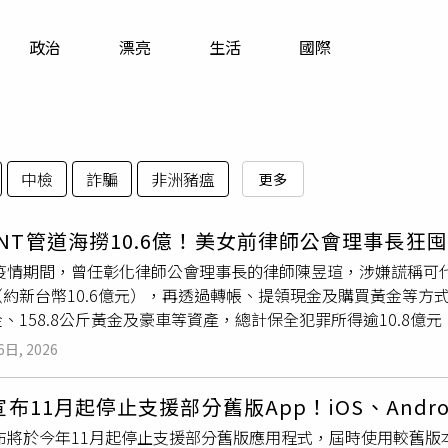
寵物
政治
漂亮
生活
國際
運勢
運動
梅酒
中檢
詐騙
非洲豬瘟
更多
NT管道海撈10.6億！美女前律師公會理事長狂囤
年疫情期間，曾任彰化律師公會理事長的律師陳昱瑄，涉嫌謊稱可代購
（約新台幣10.6億元），再透過轉帳、提領現金及購買黃金等方
、158.8公斤黃金及豪車等資產，總計保全犯罪所得逾10.8
檢方指出，2021年新冠疫情嚴峻、疫苗供不應求時，曾任彰化
6日, 2026
明知沒有採購BNT疫苗能力，仍向慈濟基金會宣稱掌握疫苗來源
海復星大股東，鴻海、台積電也透過其取得疫苗，成功取得信任
E宣布11月起停止支援部分舊版App！iOS、And
辦理採購，並支付3000萬美元委任報酬，折合約新台幣10.6
宣布將於今年11月起停止支援部分舊版應用程式，屆時使用較舊版本
億元轉入個人及其他公司帳戶，再分批提領約5.2億元現金，由親