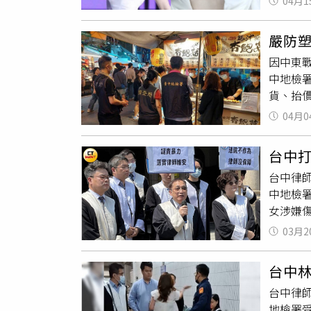
04月1
到演藝
之一。本
在短時
（Jam
嚴防
疑。她
因中東
心。她
中地檢
異常」形
貨、抬
生活與
查，3
04月0
貨來源
場及傳
台中
國朝、
台中律
夜市，
中地檢
較為不
女涉嫌
警戒，
院公然
0800
03月2
罪、第3
第309
台中
月17
台中律
為，法
地檢署
有羈押