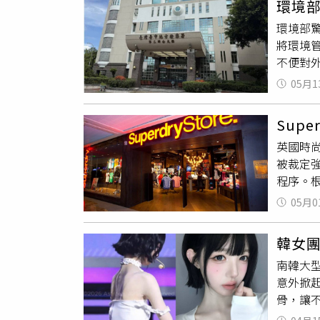
環境
東麗(34)、程秀蘭(35) ；宜
環境部驚
楊淑芬(37)、
將環境
(40)；新北地檢 黃彥琿(40)；橋頭地檢 李奇哲(40)；基隆地檢
不便對
(41)；臺北地檢 黃紋綦(41)、徐則賢(41)；臺中地檢 李毓珮(42
仁(43) ；臺南地檢 林朝文(43) ；高雄地檢 林志祐(43) ；橋頭地檢 顏郁山(43) 、士林地檢 王啟旭(43)、臺南地檢 周盟翔
05月1
(43) 。臺北地檢 梁光宗(44) 、臺北地檢 黃育仁(44) 、臺
Sup
英國時尚
被裁定
程序。根
外出後，
05月0
女子的
女子則
韓女
並發生
南韓大型
稱，相
意外掀
攻防。
骨，讓
強姦罪
論。一
Supe