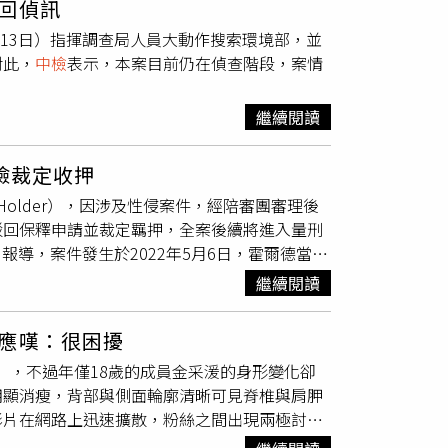
回偵訊
（13日）指揮調查局人員大動作搜索環境部，並
對此，
中檢
表示，本案目前仍在偵查階段，案情
繼續閱讀
(45) 、新北地檢 李超偉(45) 、桃園地檢 黃榮德(45)；臺中地檢 吳錦龍(46)；臺北地檢 高一書(47）。
風險裁定收押
 Holder），因涉及性侵案件，經陪審團審理後
駁回保釋申請並裁定羈押，全案後續將進入量刑
C）報導，案件發生於2022年5月6日，霍爾德當晚
人指出，原本分別替雙方叫車，但霍爾德最終搭乘
繼續閱讀
子床上睡著，其同行友人則在客廳沙發休息，而
臥室，在遭對方拒絕後，仍將其拉至房內床上，
應嘆：很困擾
關行為並未經對方同意。受害女子亦在庭上證
Zone」，不過年僅18歲的成員金采湲的身形變化卻
晚互動細節、飲酒狀況與是否具備同意能力進行
明顯消瘦，背部與側面輪廓清晰可見脊椎與肩胛
在綜合證詞與證據後，未採信其說法，最終裁定
影片在網路上迅速擴散，粉絲之間出現兩極討
潛逃可能，因此不予保釋並裁定羈押。霍爾德為
能涉及過度節食或潛在健康問題，甚至有人聯想
rton）共同創立該品牌，為英國時尚產業知名企業人士