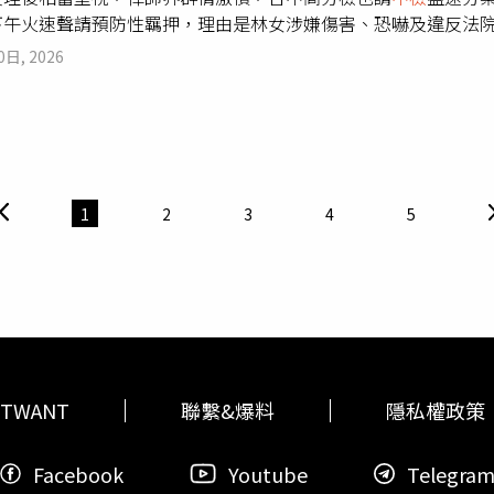
下午火速聲請預防性羈押，理由是林女涉嫌傷害、恐嚇及違反法
中地方法院(下稱臺中地院)發生林姓女子攻擊律師公會理事長事
0日, 2026
檢察官成立專案小組，指揮臺中市政府警察局第一分局展開蒐證
相關證人到案訊問並命具結，及調取被害人驗傷診斷證明書、相
庭訊問。經查，被告林○蓉於114 年 11 月 6 日上午，在
命令不聽制止，並對高姓律師為恐嚇行為;復於 115 年 3 月 
侮辱吳姓律師，涉犯刑法第 277 條第 1 項傷害、第 305 條恐嚇
95 條違反維持法庭秩序命令等罪之嫌疑重大。全國律師聯合會到
1
2
3
4
5
／項程鎮攝）檢察官另審酌，被告林○蓉先前於 113 年 11 月及 
，經台中地檢署檢察官以114 年度偵字第 15333 號、第 38037
上開案件時，復與律師發生衝突;並於 115 年 3 月 18 日
嚇等犯罪之虞。為防杜被告林○蓉再度施暴並確保後續偵查程序
，並依刑事訴訟法第 101 條之 1 第 1 項第 2 款、第 4 款
法程序之人民及法治工作者之人身安全，維護司法程序之正常進
將依法嚴正偵辦，絕不寬貸。並呼籲社會大眾理性處理衝突，尊
TWANT
聯繫&爆料
隱私權政策
Facebook
Youtube
Telegra