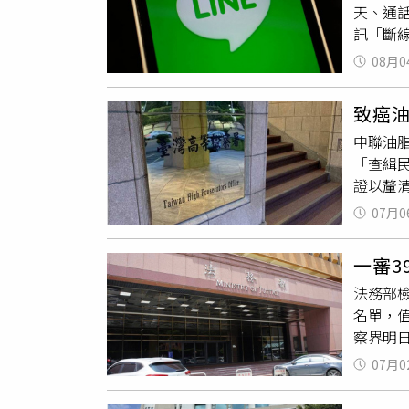
天、通話
實發票，
訊「斷線
同夥處
必須搭載i
續傳喚
08月0
統，同時L
反稅捐
7.1.
9308
致癌
部分年
總計保全
中聯油
與平板外，
陳昱瑄
「查緝
的iPho
問，在
證以釐
也必須先
還替西
往中聯
App版
金159
07月0
繫，透
統設定
續查處
能無法
一審3
專業認
綁定電話
法務部
相關事
名單，
法、刑
察界明
存僥倖
山、南
07月0
「三專
推薦1.