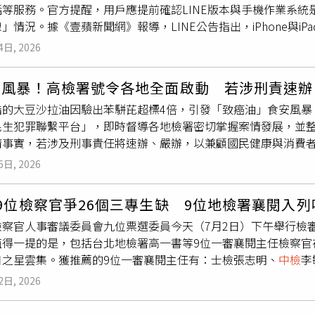
等服務。官方提醒，用戶應提前確認LINE版本與手機作業系統
虛增成本及進項稅額，涉嫌逃漏營業稅及營所稅等共約5374萬
」情況。據《壹蘋新聞網》報導，LINE公告指出，iPhone與
理，其餘資金大量購入總重約232公斤黃金，藉此隱匿犯罪所得。
OS、iPadOS 15.0以上版本，並將LINE更新至14.6.3以上版本；
28人到案，並將陳昱瑄等6人聲押禁見獲准。檢方偵結後，依詐
4日, 2026
INE版本須達到14.4.6以上。LINE表示，若目前使用的裝置仍停留在iO
稽徵法、商業會計法及洗錢等罪，起訴陳昱瑄等17人，李姓掮客
2以下版本，用戶必須先升級手機作業系統，再更新LINE應用程
萬元、市值約6.8億元的158.8公斤黃金，以及RangeRover
油風暴！高檢署號令各地全面啟動 若涉刑責速辦
份較久的手機可能已無法獲得系統更新支援，因此LINE建議這
犯罪所得約10億8150萬元，並向法院聲請沒收犯罪所得約11億
脂的大豆沙拉油因驗出苯駢芘超標4倍，引發「致癌油」食安風暴
Apple Watch用戶也受到此次調整影響。LINE指出，Apple W
畢業於高雄大學法律系，曾任彰化律師公會理事長、全國律師聯
民生犯罪聯繫平台」，即時督導各地檢署密切掌握案情發展，並
ne內LINE版本須更新至14.6.3以上，才能維持正常使用。如果Apple
法界頗具知名度；她近年頻繁在社群平台分享豪奢生活，不僅駕
清事實，若涉及刑事責任將速辦、嚴辦，以兼顧國民健康與消費
完成系統升級。LINE也提醒用戶，可透過LINE首頁右上角的「
服品牌拍攝形象照，形象亮眼，此次涉案，且詐欺金額驚人，在
公司了解情形及調取資料，高檢署則督導各地方檢察署與食品安
本；iPhone與iPad用戶則可開啟「設定」，進入「一般」中的「
.5公斤，市值6.8億台幣。（圖／台中地檢署提供）
6日, 2026
過民生犯罪聯繫平台即時交換情資，掌握問題油品流向、污染範
中檢
查是否有可用更新。官方也強調，部分舊手機即使目前仍能正常
及偵查作為，提升整體應變效率及查緝效能。高檢署指出，食品
繼續使用相關服務。因此，若裝置已無法升級至最低需求版本，建
9位檢察官爭26個三專生缺 9位地檢署襄閱入列
定，檢察機關將本於偵查職責，以客觀證據為基礎，不預設立場
號碼、Apple ID或Google帳號，以便未來更換裝置時能順
檢察官人事審議委員會九位票選委員今天（7月2日）下午舉行檢
證，依法審慎判斷是否涉及刑事責任，兼顧程序正義與實體真實
值得一提的是，包括台北地檢署高一書等9位一審襄閱主任檢察官
法或其他相關刑事責任，將依法從速偵辦，嚴予究責，絕不寬貸
日之星雲集。獲推薦的9位一審襄閱主任有：士檢張志明、
中檢
李
，檢察機關將全力守護國人食品安全、消費權益及公共健康。
檢 李駿逸、新北李超偉、桃檢 黃榮德、北檢高一書。票選檢審
2日, 2026
生」共41位（缺額26位），除蔡正傑檢察官業經法務部長鄭銘
5倍人選即39位至檢審會審議，進行討論，最後經過綜合討論，依期別排序結果