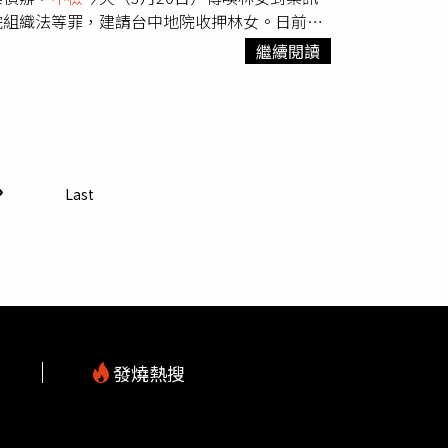
院組織法等罪，建請台中地院收押林女。日前在
件，台中地檢署旋即指派黃嘉生主任檢察官率同
繼續閱讀
調查，以釐清案情並依法偵辦。經承辦檢察官迅
關監視器影像加以勘驗後，於今日依法傳喚被告
臺灣高等法院臺中分院開庭時，涉嫌違反法官維持法
17 日下午，在臺中地院法庭外，涉嫌以強暴手段傷
、第 309 條第 2 項強暴犯公然侮辱及法院組織
司法院前抗議台中律師公會理事長吳中和遭施
Last
114 年 6 月間， 即曾因涉嫌傷害傅姓律師、恐
 號案件提起公訴;嗣於115 年 2 月 10 臺中地院
透過網路發表恐嚇他人生命之言論，顯有反覆實行傷
順利進行，認有羈押之原因及必要，遂於訊問後
之規定，向臺中地院聲請羈押。
中檢
強調，為保障所有
行，對於任何危害公共安全及人身安全之暴力行
重他人生命與法治秩序，共同維護社會安全。
發燒熱搜
m