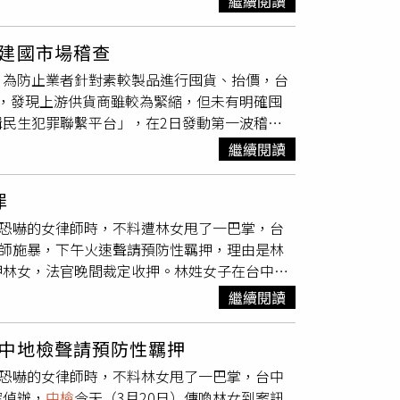
繼續閱讀
籲外界避免過度揣測，應等待本人說明。金采湲
注。Superdry共同創辦人詹姆斯霍爾德
日透過官方粉絲交流平台發聲，親自回應相關質
aking）
建國市場稽查
查結果最健康的時刻」，希望粉絲不必過度擔
，為防止業者針對素較製品進行囤貨、抬價，台
據顯示一切正常。針對外界以「病重」或「身體
，發現上游供貨商雖較為緊縮，但未有明確囤
況。她也提及所屬公司Modhaus對藝人日常
民生犯罪聯繫平台」，在2日發動第一波稽
興市場及建國市場，查察4家塑膠袋銷售商的進
繼續閱讀
目前合計已對轄內11家塑膠袋銷售商行、五金賣
制。3日下午，再由台中地檢署主任檢察官洪
罪
公平交易委員會及國稅局等機關人員，前往逢甲
告恐嚇的女律師時，不料遭林女甩了一巴掌，台
實反映，上游供貨變得更加緊縮，取得塑膠袋也
律師施暴，下午火速聲請預防性羈押，理由是林
將持續透過平台機制整合各項資源，並維持高度
押林女，法官晚間裁定收押。林姓女子在台中地
情形，必定依法究責，民眾也可撥打檢舉專線
認定林女共犯下刑法第309條第1項公然侮辱
繼續閱讀
庭秩序命令罪，及刑法第277條第1項傷害罪、
11月29日起即涉傷害傅姓女律師，再於今年3
中地檢聲請預防性羈押
、聶姓等律師施以危害生命、身體、安全之行
告恐嚇的女律師時，不料林女甩了一巴掌，台中
有反覆實施同一傷害、恐嚇危害安全之虞，所以
案偵辦，
中檢
今天（3月20日）傳喚林女到案訊
提起抗告。