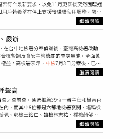
是否符合最新要求，以免11月更新後突然面臨通
元。為切斷金流，陳女再將約4.1億元現金交由
iPad用戶若希望在停止支援後繼續使用服務，裝置
中檢
今年4月30日及5月20日發動兩波搜索，陸
Android手機用戶則需使用Android 8.0以上系
欺取財、業務侵占、行使業務登載不實文書、違
繼續閱讀
S、iPadOS 14.8.1以下，或Android
則遭發布通緝。檢方表示，專案共查扣現金約
式至最新版本，才能符合持續使用條件。不過，由於
、賓士等高價車輛，同時扣押相關金融帳戶及不動產，
、嚴辦
類用戶改用符合最低系統需求的新裝置。除了手機
1572萬元，全案將由法院審理。據了解，41歲
，在台中地檢署分案偵辦後，臺灣高檢署啟動
atch需搭載watchOS 8.0以上版本，且與其配對
合會理事，也曾擔任台中市及彰化縣政府法律顧
整合檢警調及食安主管機關的查處量能，全面蒐
 Watch目前仍使用watchOS 7.6.2以下版本，
駛千萬元賓利名車、入住台中「天空樹」豪宅，
者權益。高檢署表示，
中檢
7月3日分案後，已前
設定」，進入「關於LINE」確認目前使用的
中部法律界引起震撼。台
中檢
調人員查扣查扣黃
全主管機關、調查機關及司法警察保持密切聯
軟體更新」查看系統版本，Android手機則可在系
繼續閱讀
圍及行政查處進度，保持密切聯繫，共同研商後
開啟LINE，但在11月上旬停止支援後，仍可
污染原因及風險判定，仍應尊重食安主管機關的
議用戶提前備份聊天紀錄，並確認LINE帳號已
呼聲高
、不枉不縱，持續結合行政稽查成果，全面核實
利轉移資料，避免重要對話與帳號資訊遺失。
審會之會前會，通過推薦39位一審主任和檢察官
。高檢署強調，如查有涉及食品安全衛生管理
在內，而其中8位都是六都地檢署襄閱，堪稱檢
，呼籲食品業者善盡食品安全管理責任，切勿心
毓珮、彰檢王銘仁、雄檢林志祐、橋檢顏郁
委員指出，這次報名二審檢察官（輪調），即所謂
繼續閱讀
謙圈選為調二審辦事檢察官，切結放棄調升外，擬
如下：臺北地檢 周慶華(33)、戴