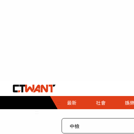
社會首頁
娛樂首頁
財經首頁
政
:::
最新
社會
娛
時事
即時
熱線
:::
直擊
大條
人物
調查
專題
３Ｃ