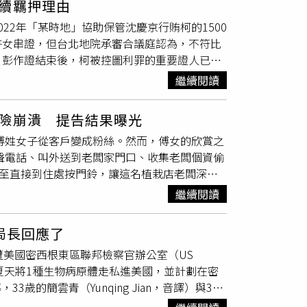
續羈押理由
？」事實上，特拉維斯在8月底在布滿玫瑰花
22年「某時地」協助保管沈慶京行賄柯的1500
消息人士向《時人》（People）指出，唐娜非
許女串證，但台北地院承審合議庭認為，不符比
保存照片、手寫
便條紙
和花朵。她想記住每一個
，彭作證結束後，柯被控圖利罪的重要證人已詰
《時人》專訪，分享自己對泰勒絲登上《New
公訴檢察官陳思荔在法庭上表示，去年搜索柯辦
容，感覺特別真實、溫馨，大家都能感受到滿滿的
繼續閱讀
range出國」，許芷瑜負責為柯保管賄款，至今
，因孩子們見到特拉維斯總是非常開心，「只要
證人許芷瑜未到案部分，她參與處理財務的情
」
險崩潰 提告結果曝光
尚未可知，以許芷瑜未到案就認定還有羈押柯的
歲傅姓女子從客戶變成粉絲。然而，傅女的欣賞之
的彭振聲，彭說他認為京華城案合法但因為偵訊
無聲電話、叫外送到老闆家門口、收集老闆個資偷
看過檢方提出的「黃色便利貼」但不知道是什麼
甚至直接到住處按門鈴，讓這名植栽店老闆深感
牢原則」，意思是不要做違法行為。合議庭認
刑，案經上訴二審遭駁回，全案定讞。據了
證、串供可能性已大幅降低，這也成為讓柯文哲
繼續閱讀
2021年開始在網路上進行直播賣貨，雖然為店
，卻從3、4年前開始就頻頻在直播中留言，又
局長回應了
女的行為開始變本加厲。根據判決書，傅女不斷
遭美國密西根東區聯邦檢察官辦公室（US
的電話連續撥打無聲電話騷繞他，又利用雙方曾
igan）指控，在去年夏天將1種生物病原體走私進美國，並計劃在密
e ID的設定，還會幫周男叫外送，並在他門口
導，33歲的簡雲青（Yunqing Jian，音譯）與34
連續操作網路銀行，「95次」匯款1元給周
公室指控共謀犯罪、走私貨物入境、虛假陳述及簽
情」、「我恨你但不怪你」等字句。傅女種種瘋