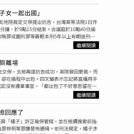
O指出，令她傻眼的是，該行李箱的主人竟沒有把航空
神唱片」營造彷彿夢境氛圍的旋律中，看見另一創作
人，讓她超無言，「麻煩請大家要當個有水準的
dreams」則邀請藝術家SAITEMISS低級失誤與
子女一起出國」
就是變相造成人家店家麻煩。」貼文曝光後，引
可以稍作沉澱，同時也是一個絕佳打卡點；在57
北地院裁定交保提出抗告，台灣高等法院1日作
送，說穿了就是垃圾不想花錢處理」、「基本上
遊戲時，會看見螢幕上由藝術家繪製的「夢獸」
鐘，於9點15分結束。合議庭於10點40分諭
！」、「哇塞⋯超級沒水準到爆！有夠自私」、
過漫畫家丁柏晏作品《畢業與鮭魚卵》及GGDOG
收賄罪或圖利罪等最輕本刑5年以上有期徒刑重
寫free，這個人肯定做過功課，知道日本丟
最真實的自己。「real dreams」展區透
如果都成罪，則未來刑責可能很重，更增加逃
還好意思寫不用錢，自以為聰明唉，乖乖付錢請
的夢境轉往對自己內心的探索。（圖／楊澍攝）
繼續閱讀
團主席，應曉薇為台北市議員，李文宗為眾望基
不是宣導很多次了！」另外，也有人分享，其實
擬蛇攀附於樹枝的樣態，燈光還會不時變換。
人更有滯外不歸的能力。柯文哲在偵查期間曾稱
可以到櫃檯詢問辦理。
傳統圖騰及百步蛇信仰，融入刺繡作品中。（圖
狽離場
稱從醫良久，有資力購買上億房產，自然有在國
較負面的印象，但其實在各族群文獻、東西方神
萬元交保，北檢再提抗告成功，高院發回更裁，而
門離開；應曉薇在本案將執行搜索之際，於去年8
藝術家以「蛇」為形象進行創作。只見展場空間
，卻在過程中出包。四叉貓表示忘記將直播用手
，北院認為有事實足認4人有逃亡之虞。應曉薇
料風管及LED燈條模擬蛇纏繞的曲線下，欣賞
確認沒有違章事宜，「都出包了不好意思留在那
『微信』給你好嗎？」，顯見互知對方有更隱密
關的鬼怪傳聞繪製的插畫，或刺青師法蘭讓蛇與
檢在柯文哲辦公處所查獲撕碎
便條紙
，除了指示
主席（沈慶京）要把過去的一些莫名其妙的簡訊
為「人間國寶」的排灣族刺繡工藝保存者陳利友
繼續閱讀
叉貓提到關鍵
便條紙
，法院上將10幾片碎紙拼湊
搜得已撕碎的
便條紙
上所載，及李文宗於媒體披
周裕穎，跨界進行兼具刺繡技藝的服飾共創；另也有兩
掉，都是湮滅證據之舉。檢察官於第二次抗告，
有作品描述《聖經》中蛇引誘夏娃去吃慾望果實的故
北檢回應了
表明要以「共識決」的統一口徑來解釋本案，以及
多故事中對莉莉絲有正、反面的詮釋，例如象徵
帳房「橘子」許芷瑜保管錢，並在檢調搜索前指
清章、周芳如、范雅琪、悟覺妙天、蘇進強的證
的紋路、加上HeatherBeardsley的刺繡，讓
治罪條例等罪嫌發佈通緝。依刑法規定，橘子涉
華-orange出國」等內容，是要許芷瑜出境，
sley與Alexandra Carter兩位藝術家結