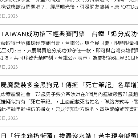
她的保釋聽證會於5日被延後至13日下午1點舉行，以便新任辯
樣做應該沒問題吧？」經歷曝光後，引發網友熱議。原PO在Dc
提醒消費者「請避免為了轉賣或其他商業用途而大量購買。」
論。至於簡雲青男友劉尊勇方面，根據美國密西根東區聯邦檢察官辦公
小姐的助理。離職前交接時，Z小姐明確表示不願接手相關工作內
目前不在美國。宣誓書指出，劉尊勇是中國浙江大學的研究人員，2
3日, 2025
手後續事宜，並被提醒若日後有重大問題或物品缺失，才可能再
樣本入境，並將其藏在背包中的紙巾內，因為他知道自己無權攜帶
道別離開職場。沒想到2周後，Y小姐突然傳訊息求助，詢問印章
便條紙
、1片圓形濾紙，以及4個裝有微小紅褐色植物樣本的透明
M TAIWAN成功搶下經典賽門票 台鐵「追分成
公桌上，並貼有
便條紙
標示「保固章」，位置清楚明顯，且辦公
作用實驗室（Molecular Plant-Microbe Interaction L
晉級取得世界棒球經典賽門票，台鐵公司與全民同慶，限時限量推
品，Y小姐若稍微詢問Z小姐或親自前往辦公桌查看，便可一目了
學任職。根據宣誓書，有證據顯示，中國政府曾在她於這2所大學
起至3月3日，只要購買追分成功御守任一款，即可與台灣英雄們同
前同事詢問印章放在哪裡，讓她覺得荒謬。（圖／翻攝自Dcar
調查人員還在簡的手機中發現1份「年度自我評估表」，內容詳述
票1張，共同珍藏光榮時刻。台鐵公司表示，為慶祝第6屆WBC
Y小姐訊息，此次對方問的是Excel檔案中的標籤資訊未同步的問
自由亞洲電台（Radio Free Asia）曾報導指出，數以萬
功」御守加碼贈幸運車票活動，自2月28日至3月3日，限時4
同的關係，只需把公式修正就能使用，還建議對方檢查設定。Y小
7月，劉尊勇在底特律大都會機場（Detroit Metropolitan 
7日, 2025
加贈印有紀念中華隊關鍵戰役日期「114年2月25日」的追分成功
紙修改、該怎麼調整等細節。原PO表示，此份檔案本身也不是由
真菌，但最終承認自己是故意藏匿樣本，並計劃在簡雲青工作的
人每次限購2組）。歡慶中華隊晉級經典賽，台鐵限量開賣追分成
節應由原始負責人或業務單位說明。她更坦言，並不打算繼續免費
的多部電子設備中發現他與簡合謀，在2024年7月的旅行中，
分屍魔愛裝多金黑狗兄！傳擁「死亡筆記」名單增
售，含臺北夢工場60組，台鐵便當本舖台北2號店60組，南港夢
後只好回應「我不知道」便封鎖對方，「這些事情都不是重大問題
外，宣誓書也指控簡雲青曾與中國的另1人協調，於去年向她寄送
命案震驚社會，73歲男子張介宗涉嫌在3個月內連續殺害71歲趙
0組，數量有限，送完為止。台鐵公司提到，全台銷售門市相關優
表示「我離職8個月，前公司接手我職務的人，昨天還在問我問題
，藏在厚重的教科書中。這批寄送物品被美國海關及邊境保衛局（U.S. Cus
張嫌疑似持有「死亡筆記」，上面記載死者姓名、聯絡方式等。
條紙
、磁性書籤、文件資料夾、收納袋及文件資料袋共5項商品，
覺得在做公益」、「公司沒付妳錢當顧問就封鎖 ，讓去找其他人
）攔截並銷毀，尚未確認其確切內容，寄件人目前未被控任何罪名
藉此搭訕年齡相仿的婦女，只要得知對方姓名、電話或綽號等資
密集討論民眾熱切期盼的「追分成功台版無敵星星」周邊商品，
說忘了或不知道」、「每問一個問題收1000元就可以」。也有
譴責任何試圖造成傷害、威脅國家安全或破壞大學核心公共使命
，發現1張寫有5人名字的「死亡筆記」，除了張介宗本人及3名
係的維持，但如果對方的行為已經造成妳的困擾，適時的拒絕也
0日, 2025
沒有接受任何來自中國政府的資助。中國外交部發言人林劍（Lin
查，確認該名婦人並未被列為失蹤人口，並迅速聯繫對方確保安
次後對方也就不會再找妳了」、「封鎖是妳的權力，只是換成我
，但指出中國政府「一向要求海外中國公民嚴格遵守當地法律法
不理解自己為何會被對方寫在筆記上。《ETtoday新聞雲》
方幫上忙，真的很忙沒時間回可以有空再回，當然妳也沒做錯」
遊日「行李箱扔街頭」挨轟沒水準！苦主現身喊冤