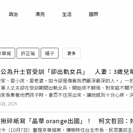
寵物
政治
漂亮
生活
國際
運勢
運動
梅酒
京華城
許芷瑜
橘子
更多
老公為升士官受訓「卻出軌女兵」 人妻：3歲兒
愛家、愛小孩、愛老婆，如今卻是傷害我們最深最深的人。」一名
，軍人丈夫卻在受訓期間出軌女兵，開始夜不歸宿、對家庭不聞
他家長牽著他們孩子時，會忍不住哭出來，讓她感到十分心疼，
名投稿表示，她和老公在一起近10年、結婚4年，育有一名3歲兒
6日, 2025
鼓勵你去受訓升士官，卻換來你和一同受訓女兵的背叛、外遇！
管炎、氣喘住院，每次熱痙攣也會住院好幾天，一直以來都是她
揪碎紙寫「晶華 orange出國」！ 柯文哲回
睡覺，丈夫才願意請假來幫忙照顧孩子一個晚上，「為了跟小三在
院今（10月7日）審理京華城案，傳喚時任台北市長、民眾黨前
「因為孩子身體不舒服、住院，經常請假而沒了工作，如今卻說