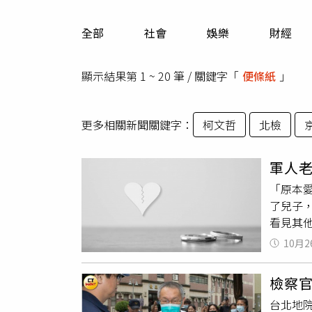
人物
汽車
全部
社會
娛樂
財經
專欄
房產新勢力
顯示結果第 1 ~ 20 筆 / 關鍵字「
便條紙
」
更多相關新聞關鍵字：
柯文哲
北檢
軍人
「原本
了兒子
看見其
姻」匿
10月2
次，我
就支氣
檢察官
3天沒
台北地
南」、