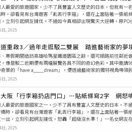
在公園出沒，還喜歡裝「多金黑狗兄」，營造出手闊綽的多金形
灣人最愛的旅遊國家，少不了具豐富人文歷史的日本，但就有一
C用品習慣，所以只要透過搭訕認識對方，得知姓名、綽號和電話
橋時，卻看見有台灣遊客「亂丟行李箱」，還在上面貼著一張紙條
。報導指出，警方在張嫌住家起出的筆記上，包括死者約有近10
出，立刻引起網友撻伐。不過如今真相卻出現驚天大逆轉，原PO
抄下，警方才能迅速找到人。至於張嫌寫下的其他名字，因多組
網友在臉書社團「日本自由行討論區」發文表示，她近日在日本
名和身分，目前正全面動員清查中，確認是否有人被通報失蹤，或
5日, 2025
心齋橋附近的一家店門口，且仔細一看，把手處還貼著一張
便條
天（10日）稍早回應，依據目前生物跡證採樣結果，僅發現3名
令她傻眼的是，該行李箱的主人竟沒有把航空托運行李貼紙撕掉，
但對於現場發現的任何跡證，警方都會一併列入調查。
鐵道重啟3／過年走逛駁二雙展 踏進藝術家的夢
箱的是台灣人，讓她忍不住斥責，「麻煩請大家要當個有水準的
年、寒假期間造訪高雄哈瑪星鐵道園區之餘，還可順路前往鄰近
沒有人拿走，不就是變相造成人家店家麻煩。」貼文曝光後，網友
覽，像是駁二近期便有兩檔展覽各具不同的奇幻色彩。其中邀請9
講好聽是免費贈送，說穿了就是垃圾不想花錢處理」、「基本上
奇景的「have a____dream」，便透過藝術家的獨特視角帶
掉了懶得處理吧！」、「哇塞⋯超級沒水準到爆！有夠自私」、
另一檔「TSUA 當代珍奇穴」展覽應景地以蛇的形象為主題，展
垃圾還當寶，還好意思寫free，這個人肯定做過功課，知道日本
5日, 2025
展邀請了國內外共10位藝術創作者，透過不同媒材、結合傳統技
人，根本就是垃圾，還好意思寫不用錢，自以為聰明唉，乖乖付
素的KINGJUN，邀請大家進入他的夢境宇宙。（圖／楊澍攝）以布
當個失格的旅人，這不是宣導很多次了！」沒想到原PO昨（24
遊大阪「行李箱扔店門口」…貼紙條寫2字 網怒
實的幽默創意，民眾亦可用
便條紙
留下自己對夢境的表述。（圖
私訊，告知原來當天一行人到日本後，卻發現行李箱的輪子壞掉
灣人最愛的旅遊國家之一，少不了具有豐富人文歷史的日本，不
進入異想世界。（圖／楊澍攝）先來說說以「夢境」為主題的「have
幫忙回收，怎料卻直接將舊行李箱丟棄在店外，導致個資也被流
齋橋時，卻看見有台灣遊客「亂丟行李箱」，還在上面貼著一張紙
進入的「sweet dreams」展區用色大膽、童趣十足，像是以人氣
的！」對此，原PO也致歉，「很抱歉造成大家誤會，但也覺得店
文一出，立刻引起網友撻伐，怒轟「超級沒水準！」一名女網友
勾、束帶等物件拼組成大型裝置，彷彿重現一個小型遊樂園；還有以
在街頭，很抱歉造成當事人及家人困擾。」
旅遊時發現，有人將一個灰色行李箱，隨意棄置在大阪心齋橋附
複合材質，打造充滿視覺效果的夜光空間；圖文創作者A ee m
4日, 2025