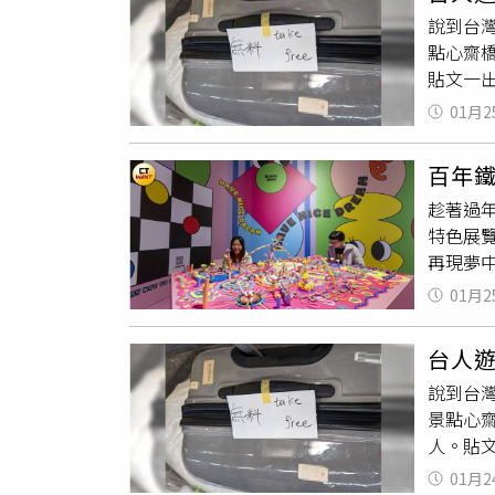
平時常
說到台
使用3
點心齋
下資訊
貼文一
話均被
一名女
真實姓
01月2
在大阪
市刑大今
文字。
反應，
百年
丟行李
趁著過
天早上
特色展
有這種
再現夢中
也是壞
年，駁二
死，丟
01月2
來，該
「笑死
上螢光元
請不要
台人
點超現
女兒的
說到台
透過影像
承諾會
景點心
區，首先
所丟棄
人。貼
彩色掛
直接擺
近日在
及閃亮的
01月2