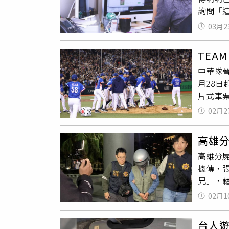
被羈押。
詢問「這
餐，並
師請求評
擔任Z
述，他
03月2
小姐接
份真菌
應後便
文字的
TEA
本的辦
微生物交互
中華隊
看到物
州某大
月28日
離職後被
研究。
片式車
天又收到
的誓詞。
「追分成
版本不
2024年
02月2
1款，即
接從貼
中含有
組（每
運作細
示，從劉
高雄
家門市販
問，最
境。此
高雄分屍
商店6
友紛紛
紙剪成小塊
據傳，
造型
便
息？是
CBP
兄」，
鐵也正
問妳都
們強烈
住處時
是種關
02月1
及校方皆
展開調
拒絕幾
不知情
算深交，
到的地
台人