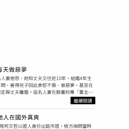
每天做惡夢
人妻抱怨，她和丈夫交往近10年，結婚4年生
不問，害得兒子因此食慾不振、做惡夢，甚至在
決定與丈夫離婚。這名人妻在臉書粉專「靠北婚
子，丈夫從軍8年期間受訓數次，「就在這一
繼續閱讀
」人妻說到，孩子從小身體狀況不好，只要感冒
獨自帶著孩子跑醫院，某次兒子腸病毒，她整整
：她人在國外真爽
租屋處恩愛，（卻能）特地請假從屏東跑回台
主席柯文哲以證人身份出庭作證，檢方詢問當時
我無心工作」。人妻透露，她明白軍中生活乏