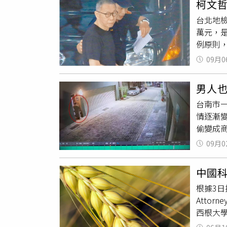
柯文
醒過特
台北地檢
的場地向
萬元，
常關心
例原則
細節，
問完，
Heig
09月0
公處所
愛。」
逃亡，
他來，
男人
節，有
台南市
必要性
情逐漸
檢察官
偷變成
意思，
私人生
為，彭
09月0
解，在
交保的
裡帶來
中國科
陸續以
根據3
以LIN
Attorn
經調解的
西根大學（
貼上「
歲的劉尊
男，只