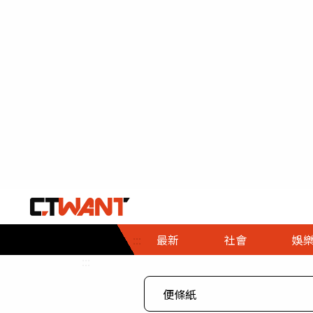
社會首頁
娛樂首頁
財經首頁
政
:::
最新
社會
娛
時事
即時
熱線
:::
直擊
大條
人物
調查
專題
３Ｃ