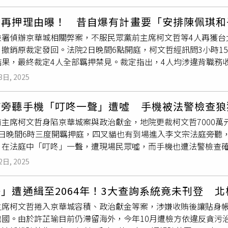
紙
，上面寫著「無料(免費)」、「take free」等文字。原P
夢想；在第二區「cozy dreams」則可於音樂工作室「精
李貼紙撕掉，個資全都一覽無遺，原來隨意亂丟行李箱的是台灣
_ogist製作的多隻絨毛老鼠玩偶穿梭在巨大起司中。第三區「brave 
哲再押理由曝！ 昔自爆有計畫要「安排陳佩琪和
好嗎，雖然寫說是免費贈送，但如果到明天早上沒有人拿走，不
騏參展，前者經典畫作及新作同時並陳，在角落還擺上沙發，讓人
檢署偵辦京華城相關弊案，不服民眾黨前主席柯文哲等4人再獲台
留言熱議，「這絕對是台灣人，FB上常常有這種講好聽是免費贈
作品展場則設計了彷彿電動遊戲的搖桿，人們坐下假想自己在玩
撤銷原裁定發回。法院2日晚間6點開庭，柯文哲經訊問3小時15分
東西寫免費也沒人敢去拿，而且這個八成也是壞掉了懶得處理吧
在動畫中；最後拾階走上二樓來到「real dreams」展區，透
結果，最終裁定4人全部羈押禁見。裁定指出，4人均涉違背職務
自己，以為自己做好事，笑了」、「笑死，丟垃圾還當寶，還好意思
：走過愛的蠻荒》，檢視作品中各角色的內心狀態，也讓觀者往內探求
量趨吉避凶的基本人性，有高度逃亡可能，且4人所涉罪數非少，
是要另外收費，然後才想出這招」、「笑死人，根本就是垃圾，
漫畫家不管是現實案件或虛構的故事描繪，希望觀者從遊覽他人
3日, 2025
能性。柯文哲曾擔任台北市長、民眾黨黨主席，沈慶京為威京集
好嗎」、「誰會要你的破行李箱啊！請不要當個失格的旅人，這
體造型及公共藝術的藝術家陳奕彰以工業塑料風管及LED燈條模
事長，北院認為都具有相當的政治或經濟實力與人脈，比起一般
場有「行李箱回收再利用」的服務，旅客若有欲丟棄的行李箱，
楊澍攝）高齡82歲的排灣族刺繡工藝保存者陳利友妹將排灣族的
貓旁聽手機「叮咚一聲」遭噓 手機被法警檢查狼
排陳佩琪與子女一起出國躲避國內紛擾」的計畫，陳佩琪對外宣
攝）再來到「TSUA 當代珍奇穴」展覽，一般民眾對「蛇」常有
前主席柯文哲身陷京華城案與政治獻金，地院更裁柯文哲7000
的能力與資力。沈慶京於去年8月28日檢調搜索，想從住家安全
中，蛇有著許多不同的象徵，無論正、負面皆具，亦有愈來愈多
2日晚間6時三度開羈押庭，四叉貓也有到場進入李文宗法庭旁聽
日行經桃園機場再轉至台中機場嘗試出境，在台中機場遭拘提到案
造成宛如蛇出沒的洞穴一般，民眾可穿梭在藝術家陳奕彰以工業塑
，在法庭中「叮咚」一聲，遭現場民眾噓，而手機也遭法警檢查
月23日在電話中對沈慶京說「你打另一支電話給我好不好？我打
們以不同媒材創作的作品。例如插畫家角斯取材台灣各地與蛇相
至於柯文哲後續走向，四叉貓則表示沒有旁聽無法多作評論。北
。威京集團旗下中華工程公司獨立董事葛樹人去年5月1日傳送「
附、穿梭於骷髏上，呈現凋零與綻放並存的暗黑唯美。還有被譽
2日, 2025
orange 出國」，曝光貼身帳房「橘子」許芷瑜逃亡動向，四
」訊息給柯文哲，柯回覆「先把簡訊刪光」，由柯文哲辦公處所
024巴黎奧運台灣選手設計進場服裝的設計師JUST IN XX
看出是「orange」，隨後便離開北院。
黨政治獻金爭議後，要求胞妹李文娟將桌上的木可公司損益表碎
作者攜手合作，曾在駁二駐村的Heather Beardsley原就
」遭通緝至2064年！3大查詢系統竟未刊登 
文哲與陳智菡間的LINE對話紀錄等事證，北院認為柯文哲確有
伊甸園中的「蛇」原型據說來自亞當的第一任妻子莉莉絲，在很
主席柯文哲捲入京華城容積、政治獻金等案，涉嫌收賄後讓貼身
由前副市長出面聯繫相關同案被告彭振聲；且依證人陳盈助、邱
主義的先驅，另一位插畫家Alexandra Carter以蔓越莓汁描繪蛇
出國。由於許芷瑜目前仍滯留海外，今年10月遭檢方依違反貪污
認定未到案的「橘子」許芷瑜替柯經手巨額現金，柯文哲寫下「晶
絲與蛇的象徵意涵究竟是好還是壞，可以說饒富趣味。Heather Beard