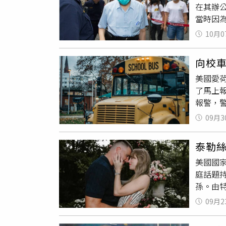
在其辦
味，都
當時因為
好貼滿
內帳、
客廳玩
10月0
在國外
要出門
柯文哲
鬱鬱寡
向校車
內帳，
熟，明
美國愛
「你外
了馬上
及，丈
報警，警
工作都
時，米
「我要
09月3
這名女
總會有
交給小
讓他們
泰勒絲
4.5
拿到再
美國國家
身體自主
庭話題持
孫。由特
日內容中
09月2
排第一
與妻子凱