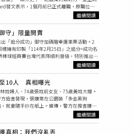
護律師能熟悉案情，CNN已聯繫代表簡出庭的律
ard發文表示，1個月前已正式離職，原職位是
室的發言人芭拉雅（Gina Balaya）所
容，因此公司上層主管安排她改與其他部門的Y
024年7月以旅遊簽證赴美時，曾試圖攜帶多
繼續閱讀
聯繫她，她當時認為只是常見的場面話，欣然答
這些物質入境，「那些紙巾裡藏有1張寫有中
的位置。原PO表示，其實她早已將印章擺放在原
塑膠袋。」簡雲青目前是密西根大學分子植物－
功御守」限量開賣
桌緊鄰Z小姐，根本不需要刻意尋找，起身就能
aboratory）的博士後研究員，自2022年8月起曾在德
出「追分成功」御守加碼贈幸運車票活動。2
然，完全不必特別聯繫已離職的她。原PO表示，
任職期間，資助她在浙江大學進行禾谷鐮刀菌
樣擁有印製「114年2月25日」之追分=成功名
d）起初原PO以為只是一次性求助，不料過沒幾
她過去1年的研究成果，以及宣誓遵守中共原則
世界棒球經典賽台灣代表隊順利晉級，特別推出
題。原PO推測可能是Excel公式跳掉，或電腦
計領政府獎學金的中國留學生被要求簽署這類文件。
天，凡購買「追分成功御守」（紅色或奶茶色）任
姐則回應「我在猜也是」，接著又追問是否可直
繼續閱讀
Airport）接受盤問時，一開始還聲稱不知道所攜物品
名片式車票1張，優惠價只要199元，限量300
她製作，她只是協助打上標籤而已，實際內容與
密西根大學實驗室中複製不同菌株。宣誓書顯
功御守。（圖／台鐵公司提供）台鐵將於指定5
教學，因此只簡單敷衍幾句，不料Y小姐不斷追
以及更早的2年前，攜帶生物樣本與其他材料入
至10人 真相曝光
工場60組，松山夢工場60組及台鐵夢工場網路
，而且我已經離職1個月。」貼文曝光後，網
疑似禾谷鐮刀菌的非法樣本，她指示該人將濾
林姓婦人、74歲張姓前女友、75歲黃姓大嫂。
惠「追分成功」系列文創商品持續熱銷中，包含
」、「為什麼離職還要回覆前公司同仁的訊
toms and Border Protection，
警方追查發現，張嫌常在公園裝「多金黑狗
也享85折優惠，歡迎民眾手刀收藏，同時，台
問，其他人有領薪水」、「直接封鎖，或是每次
。對此，密西根大學官員3日發表聲明表示：「我
訊，就會隨手抄在紙上。據傳，警方在搜查嫌犯
請大家拭目以待。
人建議，「如果妳想與這個人往來，適時提供協助
的行為。」聲明中強調，當事人的相關研究，以
遇害婦人外，還列有另名婦人的名字。警方隨即
是必要。當妳提供方便久了就容易被當隨便，被
繼續閱讀
 Jian）則在4日的記者會上回應，他對此案並
全。該名婦人表示，她與張男僅見過幾次面，不
，我不會這樣做而已，多個朋友總是會在意想不
規，並依法保護他們的合法權益。」
報導，警方進一步清查張介宗的生活模式，發現他
。
曝真相：我們沒亂丟