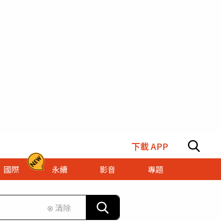
下載 APP
國際
永續
影音
專題
⊗ 清除