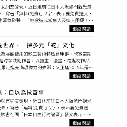
象，藉此吸引年紀相仿的婦人注意，加上他沒有
名女網友發現，近日她前往日本大阪熱門觀光景
等資料後，就會隨手用家中的日曆紙、
便條紙
抄
，寫著「無料(免費)」2字，表示要免費送人，
人，而已確保安全無虞婦人，因其完整姓名和電
也緊急發聲，「抱歉造成當事人及家人困擾！」
都僅有綽號、名字或姓氏，警方必須逐一比對其
旅遊時發現，有人將一個灰色行李箱，隨意棄置
失聯未通報。針對名單上有10人的說法，高雄
繼續閱讀
紙
，上面寫著「無料(免費)」、「take free」等
被害人的DNA反應，並無其他新增的DNA型別
個資全都一覽無遺，原PO還發現，原來隨意亂
境世界、一探多元「蛇」文化
觀光客好嗎，雖然寫說是免費贈送，但如果到明
做為展館使用的駁二藝術特區倉庫群，欣賞當期
紛紛留言痛批，「這絕對是台灣人，FB上常常
組跨領域創作者，以插畫、漫畫、跨媒材作品
路邊的東西寫免費也沒人敢去拿，而且這個八成
領民眾走進充滿想像力的夢鄉；又正逢2025年是蛇
「方便自己，以為自己做好事，笑了」、「笑
名的「TSUA」也從「蛇」的台語念法諧音而
丟行李箱是要另外收費，然後才想出這招」、
繼續閱讀
藝與新潮設計，共同展現蛇的多元面貌。喜歡加
錢請人回收好嗎」、「誰會要你的破行李箱啊！
料為創作媒材的Bio_ogist透過老鼠展現有
日）再度發文，表示這只是場誤會，她收到當事人
噴：自以為做善事
／楊澍攝）坐下看一場由「夢獸」主導的動畫，
，於是立馬到心齋橋購買新的行李箱，當時店家
過就有網友發現，近日他前往日本大阪熱門觀光
 a____dream」展覽，主要可分為4大展
出，讓他們感到相當無奈，「行李箱並不是我們
條，寫著「無料(免費)」2字，表示要免費送
IP「波波冰狗室」聞名的Carol Meat，便透過
家這樣行為很不好，沒有幫客人處理個資部分，
在臉書社團「日本自由行討論區」發文表示，她
螢光色系為創作標誌的KINGJUN，結合鏡面
近的一家店門口，且仔細一看，把手處還貼著一
i則透過筆下可愛的「喵喵麵包屋」角色告訴大家
繼續閱讀