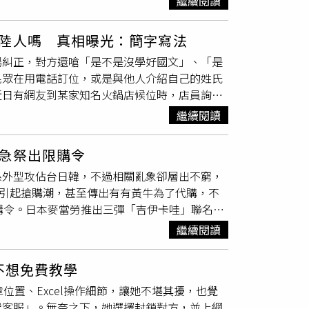
繼續閱讀
minatum）的真菌。對此，美國司法部長邦迪
疑「門外有人」，出門時也時常懷疑是否有人跟
護美國人民的安全，防範可能對我們造成傷害的敵對
傅女提起公訴。在法庭上，傅女向法官坦承做出
陸人嗎 真相曝光：簡字寫法
菌被描述為「1種潛在的農業恐怖主義武器」，可
謂的喜歡「只是當時喜歡種植植物，不是男女之
場糾正，對方還嗆「是不是沒學好國文」、「是
億美元的經濟損失。宣誓書補充：「禾谷鐮刀菌
年4月一審認定傅女行為已造成周男困擾，且
民眾在用電話訂位，或是與他人介紹自己的姓氏
陷。」這份長達25頁的宣誓書並未指控2名被
女不服提出上訴，二審市前審結，台南高分院
近日有網友到某家知名火鍋店候位時，店員詢問
，卻故意將其藏匿在背包中的1團紙巾裡。前
度詢問網友姓什麼，網友再次解釋「口天
）在接受CNN訪問時表示：「這類走私行為其實非常
繼續閱讀
出聲糾正，還找了1張
便條紙
，在紙上寫下
帶出，而非帶入。」儘管如此，哈文示警，像禾
，你應該不是大陸人吧？」店員的態度令網友相
發生錯誤、事故或洩漏，都可能帶來災難性後
急祭出限購令
網友最後也氣得直接取消訂位，改吃別家餐廳。
學生的簽證。根據美國國務卿盧比奧（Marco
系外型攻佔台日韓，不過相關亂象卻層出不窮，
自百度百科）網友事後回想當時店員為何會問
CP）有關聯，或是在關鍵領域進行研究的學生。川
便引起搶購潮，甚至傳出有有黃牛為了代購，不
」。對此就有其他網友指出，「吳」的繁體字寫
官員協同進行培訓，破壞美國國家安全。」美國
購令。日本麥當勞推出三彈「吉伊卡哇」聯名玩
管『口天吳』到底正不正確，而是這位店員的態
引3位共和黨國會委員會主席的質詢，指出哈佛主辦的一系列
八貓月曆、烏薩奇鬆餅收納盒、海獺師傅捲尺
唸？」
控參與對中國少數民族維吾爾族（Uyghur）
繼續閱讀
膠台。日本麥當勞推出「吉伊卡哇」聯名快樂兒
行為，其中包括哈佛大學（Harvard
攝自日本麥當勞官網）由於該款玩具不僅具有收
ash Patel）在社群平台X上發文稱，這起案件
不想免費教學
亂象不斷，有顧客與黃牛只為了玩具而消費，點
以我們的糧食供應作為攻擊目標，這將造成嚴重
位置、Excel操作細節，讓她不堪其擾，也覺
丟進垃圾桶，除了造成環境髒亂外，更是浪費食
真實意圖。簡雲青事發後已被FBI逮捕，目前仍
費客服」。無奈之下，她選擇封鎖對方，並上網
施，自今（23日）起「每人限購4組」兒童