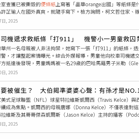
公室查獲已被撕毀的
便條紙
上寫著「晶華orange出國」等紙條
同意丈夫在受訓之餘去聚餐、外宿，希望對方有時間和空間能放
許芷瑜人在國外真爽，就隨手寫下。檢方詢問，柯文哲住家、辦公
便條紙
，教他怎麼擺放到保麗龍盒裡，當丈夫結訓喊累、躲在房
有無洩露？帳本？自我檢查」等紙條代表何意，並是否為柯文哲
、午睡。人妻指出，丈夫不知從何時開始，會找各種理由外出，
7日, 2025
真爽，不用面對國內紛擾，是隨手寫下的，且晶華也寫錯，而許
打工，實際上是偷偷在跟小三打電話，或與小三出門旅遊；而孩
當時許芷瑜只是負責買便當，不用管大筆錢，真正負責管錢的是
歡，甚至說出「爸爸都不接我電話」、「我的爸爸都不理我」等
司機遞求救紙條「打911」 機警小一男童救囚
並指「木可內帳、有無洩露？帳本？自我檢查」根本沒有代表任
明難過卻會安慰我」、「原本好好的家庭，原本愛家、愛小孩、
荷華州一名母親被人非法拘禁，她寫下一張「打911」的紙條，
遇了，把錯都推到我頭上」、「你跟小三膩在一起出遊的時候，
報警，才讓整起案情曝光。綜合外媒報導，男童他向校車司機遞交
夫還把她的機車拿走，讓她無法好好接送小孩，「一個受訓認識
方抵達後發現，男童媽媽被一名29歲的巴哈馬籍男子米勒（Glenro
能不要」、「下禮拜就要開庭了，我不是無情，我不是報復，為了
勒開了門，而警員要求與女子談話，她從臥室出來，臉上有瘀青
替我的小孩、替自己著想，只有堅強的媽媽才有快樂的小孩」。
0日, 2025
子，並用腳踢她，力度足以打斷兩根肋骨，並刺破她的肺部。警
報應，你要堅強，為孩子勇敢站起來」、「人變了心，10頭牛都
孩。據公共逮捕記錄，目前米勒已被逮捕，被控綁架、故意傷害、
身敗名裂」、「軍眷不好當，我也是軍眷，平常都要顧3個孩子，
要被催生？ 大伯揭準婆婆心聲：有孫才是NO.
萬元）。警方指出，米勒把女子打傷後，本來想帶她就醫，但擔心
說」、「現階段先保護自己，蒐集對自己有利的證據，以便開庭
美式足球聯盟（NFL）球星特拉維斯凱爾西（Travis Kelce）與西
權，請撥打113、110。
續成為焦點。凱爾西的母親唐娜（Donna Kelce）不僅表達
拉維斯及其哥哥傑森凱爾斯（Jason Kelce）主持的播客（Podcas
與教練迪昂桑德斯（Deion Sanders）聊到父母對子女的
3日, 2025
。」不過特拉維斯立刻插話，稱此情況已改變，「現在媽媽心中
莉（Kylie Kelce）育有4個女兒，年齡從5個月到5歲不等