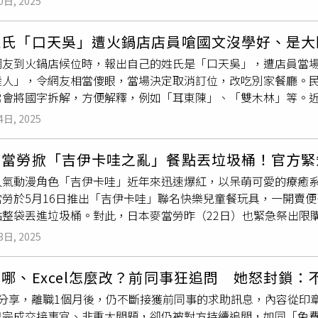
0日, 2025
罪，且相關罪嫌涉及1種名為「禾谷鐮刀菌」（Fusarium acu
已經侵犯到周男私人生活，讓他難以忍受，甚至時常疑神疑鬼懷
 Bondi）在1份聲明中表示：「司法部最重要的使命，就是保
堪其擾下，終於對傅女提出告訴，監察官則依《跟蹤騷擾罪》將
姓氏「口天吳」遭火鍋店店員嗆國文沒學好、是大
為者。」另根據聯邦調查局（FBI）所提交的宣誓書，禾谷鐮刀
為，但否認自己有跟蹤騷擾犯行，亦辯稱自己沒有愛慕老闆，所
網友到火鍋店候位時，報出自己的姓氏是「口天吳」，遭店員當
、玉米、水稻與大麥等特定植物造成病害，每年在全球導致數十
歡」，還稱中間有部分是消費糾紛，與性或性別無關。台南地院今
陸人」，令網友相當傻眼，當場決定取消訂位，改吃別家餐廳。
毒素會引發嘔吐、肝臟損傷，以及對人類與牲畜的生殖系統造成缺
方意願，依《跟蹤騷擾罪》判處女方3個月徒刑，得易科罰金；傅
常會將國字拆解，方便解釋，例如「耳東陳」、「雙木林」等。
將真菌散播至實驗室之外，但文件指出劉尊勇知道該物質受到限制
同理由駁回上訴，全案定讞不得再上訴。
、貴姓？」網友回道「口天吳，4位」，店員聽完後表示不解，再
倫比亞特區國土安全局局長哈文博士（Dr. Donell Harvin
4日, 2025
卻遭店員反嗆「同學，你確定吳可以用口跟天組合嗎？」店員不僅
我們大多數看到的案例，都是研究人員試圖將資訊或材料從美國
，並對網友說「同學你好像國文沒學好吧，吳下面怎麼會是天呢
菌這類的病原體極具危險性：「無論這個人是否出於惡意，只要
麥當勞掀「吉伊卡哇之亂」餐點丟垃圾桶！官方緊
，網友在文中表示「說了20年的『口天吳』第1次遇到這種」，
在該起訴發生之際，川普（Trump）政府正試圖撤銷部分中國留
人氣動漫角色「吉伊卡哇」近年來迅速爆紅，以呆萌可愛的療癒
後發現，「吳」的簡體字寫法，是口天「吴」。（示意圖／截取
o）上週的說法，美國政府特別針對那些被認為與中國共產黨（C
當勞於5月16日推出「吉伊卡哇」聯名快樂兒童餐玩具，一開賣
是大陸人吧？」，這才發現原來「吳」的簡體字，就是口天「吴
還指控中國學者與哈佛合作進行的光學與航太研究，是「與中共
點整袋丟進垃圾桶。對此，日本麥當勞昨（22日）也緊急祭出限
實是「口」加上「夨（ㄗㄜˋ）」，不過原PO網友表示「其實不
部（Department of Homeland Security）甚至援
，共有8款期間限定可愛商品登場，包括吉伊卡哇筆筒飲料杯、小
是沒有必要，我們只是去吃個飯、候位登記的，到底為什麼要被
中，有來自1個被制裁的中國準軍事團體的成員參與。該團體被指
3日, 2025
伊卡哇
便條紙
套組、小八貓托盤相框、小桃招牌筆蓋及兔兔貼紙
絕行動。過去數月內，美國國務院密切關注全國學術界的潛在不當
具，一開賣便引起搶購亂象，官方也緊急祭出限購令。（圖／翻
ersity）1名研究人員被控走私青蛙胚胎殘留物。FBI局長帕特爾（K
哪、Excel怎麼改？前同事狂追問 她怒封鎖：
還相當實用，首波開賣立即吸引大批粉絲前往麥當勞瘋搶，導致
我們，中共正不眠不休地派遣特工與研究人員滲透美國機構，並
分享，離職1個月後，仍不斷接獲前同事的求助訊息，內容從印章
但沒領取餐點，還將食物棄置在櫃台和地上，甚至有人直接整袋
不過，FBI的宣誓書並未具體說明簡雲青與劉尊勇研究此真菌的
已完成交接事宜、非重大問題，卻仍被對方持續追問，如同「免
了遏止吉伊卡哇之亂，日本麥當勞昨（22日）宣布實施「限購」措