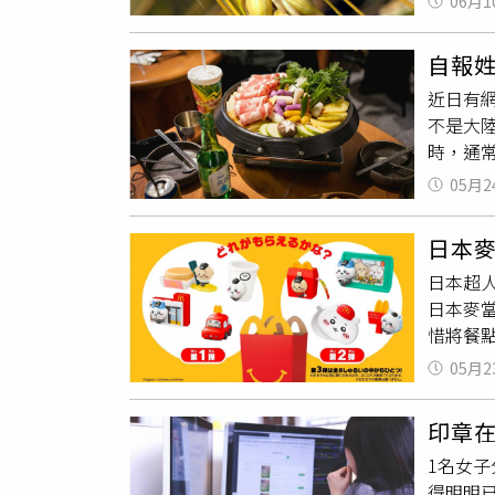
06月1
證欺詐等
狂行徑
（Pam
蹤。不
自報
外國行
相關行
近日有
對小麥
間的喜
不是大
產生的
漠視對
時，通
告計劃
院以相
「幾位
華盛頓哥
05月2
吳」，
罕見。
「吳」
谷鐮刀
日本
當傻眼
果。」就
日本超
網友事
Rubi
日本麥
「你不
普政府
惜將餐
法，其
國土安全
具活動
度真的
健康會議
05月2
車、吉
的種族滅
童餐玩
Univ
印章在
藏性，
「提醒
1名女子
餐後不
後果。」
得明明
物。為