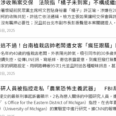
哲涉收賄案交保 法院指「橘子未到案」不構成繼
拉維斯。」桑德斯隨後打趣地追問特拉維斯，「那你還在等什麼呢
署懷疑前民眾黨主席柯文哲貼身祕書「橘子」許芷瑜，涉嫌在20
泰勒絲浪漫求婚，並於Instagram宣布兩人將訂婚的喜訊。一名
是柯的收賄共犯，許逃亡依法通緝。檢方主張如果讓柯交保會與
這對夫婦的愛情進展，甚至保存求婚當天的紀念品，「她已經在
，沒有羈押必要性；況且前台北市副市長彭振聲是本案關鍵證人
所以她一直保留著他們訂婚第一天的紀念品。」唐娜先前也曾接受
就沒有羈押必要，裁定讓柯交保。要不要繼續羈押柯文哲？日前
hts》節目的看法，「我有聽過那集，也知道他們的所有節目內
6日, 2025
時，曾在垃圾桶找到撕碎
便條紙
，經拼湊發現紙條上寫「晶華、o
此外，凱莉也稱讚小叔特拉維斯是很棒的舅舅，也是一個孩子王
柯文哲交保會有串證可能，應該繼續羈押。不過，合議庭認為，
就會全神貫注地陪孩子們玩，甚至主動趴在地板上和她們互動。
也逃不過！台南植栽店帥老闆遭女客「瘋狂跟騷」
相關證人證述及對話紀錄在卷，且她經檢察官通緝中，能否緝獲
一名年約40歲的植栽店老闆，外表陽光帥氣，吸引同市的30多
，難認符合比例原則。此外，北院9月2日以證人身分傳訊已認罪
變調失控，從傳LINE訊、寫紙條、寄信表露愛意，到瘋狂撥打
說是圖利，檢察官是法律專家，所以「我就認罪了！」他也承認
商家的網路設定、用網路轉帳95次1元並且附送各種曖昧訊息，
也不確定是不是當時市長柯文哲所寫，但柯曾批示「公務員不坐
活遭到騷擾，崩潰提告。法院則依《跟蹤騷擾罪》判處傅女3月徒
振聲是重要證人，彭作證結束後，就本案重罪部分與柯文哲為滅
2日, 2025
台南市安南區經營植栽店的周姓老闆，單身外型又陽光帥氣，他從
重要原因與理由。
人氣，卻也帶來新的困擾。其中一名傅姓女客，雙方並無私下交情
研人員被指控走私「農業恐怖主義武器」 FBI
電話、寫信、粉專私訊等方式騷擾老闆。從2024年4月開始，傅
日提交的最新刑事起訴書顯示，2名為戀人關係的中國研究人員，
E、寄送
便條紙
及郵件等方式向周男表達心意，也曾用未顯示號碼
ey’s Office for the Eastern District of Mich
機會記下周男個資，擅自變更周男在全聯賣場、玉山銀行、Appl
University of Michigan）的實驗室中進行研究。據CNN的報
不是我叫的外送」等字條，讓周男不堪其擾。甚有甚者，傅女還曾
勇（Zunyong Liu，音譯）被美國密西根東區聯邦檢察官辦
為了在匯款紀錄註記欄留下：「我對你沒有愛」、「沒有男女之