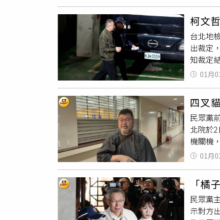
張
便條
勇於追求
托運行
者Bio
柯文
觀光客
57吳
台北地
起網友
吳騏的
出裁定，
路邊的
角色穿梭
知裁定
「方便
的《刺蝟
罪，考
行李箱
過兩個
01月0
亡的可
人回收
專長立
金會董
關西機
（圖／
四叉
有「安
／楊澍
民眾黨
外生活
話傳說
北院於
月27
特地打
機關機
去年6
藝術家
邊」，
的電話
花朵攀
01月0
「晶華→
給刪除
妹與為2
後明顯可
露民眾
位美國創
「橘子
提出柯
事，而
民眾黨
仍能委
反叛或女權
示對方
述，也可
人思辨莉莉