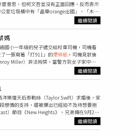
是什麼意思，但柯文哲並沒有正面回應，反而表示
鬆，而她還會幫丈夫及友人準備烤肉食材，分裝
室垃圾桶中有「晶華orange出國」、「木可
間休息時，她擔心會吵到丈夫，只能讓孩子待在
所寫。柯文哲表示，當時覺得許芷瑜（橘子）人
例如聲稱說要運動，卻半夜才回家，或是撒謊說
繼續閱讀
回國他都不知道，怎會知道她何時出國。另外，
子也因為自己的爸爸外遇一事而開始食慾不振、
李文宗，且柯也表示根本不知道木可公關公司有
話。人妻也感嘆，「我心疼他（兒子）的懂事成
禁媽
何意義。
愛老婆，如今卻是傷害我們最深最深的人」、
透過國小一年級的兒子遞交給校車司機，司機看
為什麼不回去看你爸媽當孝子？」最後，人妻提
了一張寫著「打911」的
便條紙
，司機見狀後
半年的女人，就能讓你不要老婆、不要小孩，連
y Miller）非法拘禁，當警方到女子家中
孩子我低頭我忍受，我整整原諒了4次」、
，心情顯得很沮喪。米勒被指控在整晚多次襲擊
貼文曝光後，不少網友紛紛在底下留言，「人渣
繼續閱讀
方指出，媽媽不敢當面求救，因此她寫下便條並
拉不回來」、「2個都是軍人，直接鬧到軍中，
家暴襲擊等罪，保釋金為1500美元（約新台幣
真的真的很辛苦」、「你該等所有一切財產都
1
自己會入獄，所以乾脆把她關在家中虐待。◎尊重
」。
洋樂壇天后泰勒絲（Taylor Swift）求婚後，家
對這段戀情的支持，還被爆出已經迫不及待想要抱
t）節目《New Heights》，兄弟倆在9月22
關愛排序。傑森笑說，「我知道媽媽一直把特拉維斯
繼續閱讀
傑森才是第一，因為他有小孩。」報導稱，傑森
。傑森也坦言，「確實如此。她確實說過，還特別提