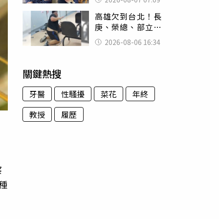
用鮮卑文寫詩？
高雄欠到台北！長
庚、榮總、部立醫
院都受害 「醫療
2026-08-06 16:34
暴力男」離譜紀錄
曝光
關鍵熱搜
牙醫
性騷擾
菜花
年終
教授
履歷
察
1種