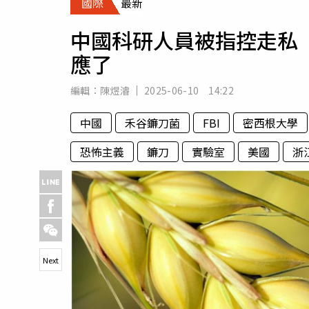
國際
最新
人物
汽車
中國科研人員被指控走私「
專欄
應了
房產新勢力
編輯：
陳煜濬
2025-06-10 14:22
中國
禾谷鐮刀菌
FBI
密西根大學
恐怖主義
鐮刀
實驗室
美國
浙
Next