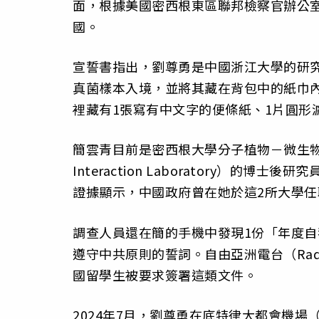
面，根據美國密西根東區聯邦檢察官辦公室的發
國。
宣誓書指出，劉尊勇是中國浙江大學的研究
真菌樣本入境，並將其藏在背包中的紙巾
裡藏有1張寫有中文字的便條紙、1片圓形
簡雲青目前是密西根大學分子植物－微生物交互作用實
Interaction Laboratory）的
證據顯示，中國政府曾在她於這2所大學
調查人員還在簡的手機中發現1份「年度自
遵守中共原則的誓詞。自由亞洲電台（Radio
國留學生被要求簽署這類文件。
2024年7月，劉尊勇在底特律大都會機場（Detr