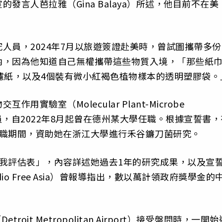
言人芭拉雅（Gina Balaya）所述，他目前不在美
人員，2024年7月以旅遊簽證赴美時，曾試圖攜帶多份
內，因為他知道自己無權攜帶這些物質入境，「那些紙
濾紙，以及4個裝有微小紅褐色植物樣本的透明塑膠袋。
驗室（Molecular Plant-Microbe
博士後研究員，自2022年8月起曾在德州某大學任職。根據宣誓書
任職期間，資助她在浙江大學進行禾谷鐮刀菌研究。
我評估表」，內容詳述她過去1年的研究成果，以及宣
 Free Asia）曾報導指出，數以萬計領政府獎學金的
oit Metropolitan Airport）接受盤問時，一開始