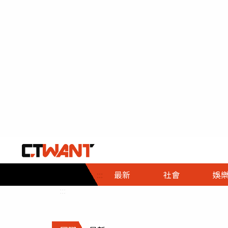
社會首頁
娛樂首頁
財經首頁
政
:::
最新
社會
娛
時事
即時
熱線
:::
直擊
大條
人物
調查
專題
３Ｃ