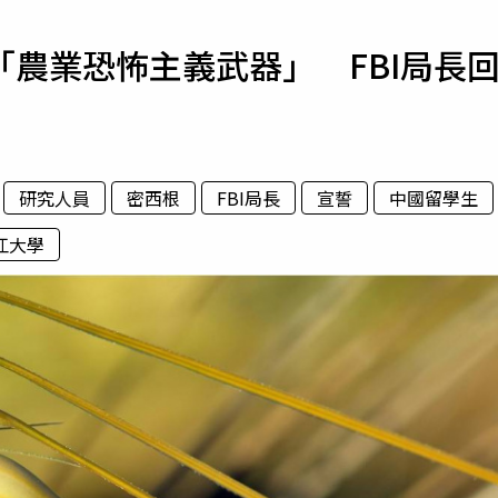
寵物
農業恐怖主義武器」 FBI局長
運勢
運動
梅酒
研究人員
密西根
FBI局長
宣誓
中國留學生
江大學