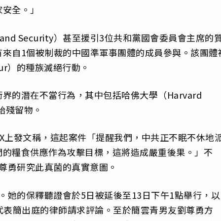
家安全。」
eland Security）甚至援引3位共和黨國會委員會主席的
有來自1個被制裁的中國準軍事團體的成員參與。該團體
ur）的種族滅絕行動。
的潛在不當行為，其中包括哈佛大學（Harvard
胚胎殘留物。
社群平台X上發文稱，這起案件「提醒我們，中共正不眠不休地
們的糧食供應作為攻擊目標，這將造成嚴重後果。」不
劉尊勇研究此真菌的真實意圖。
。她的保釋聽證會於5日被延後至13日下午1點舉行，以
代表簡出庭的律師請求評論。至於簡雲青男友劉尊勇方