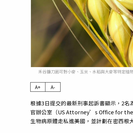
禾谷鐮刀菌可對小麥、玉米、水稻與大麥等特定植
A+
A-
根據3日提交的最新刑事起訴書顯示，2名
官辦公室（US Attorney’s Office for t
生物病原體走私進美國，並計劃在密西根大學（Un