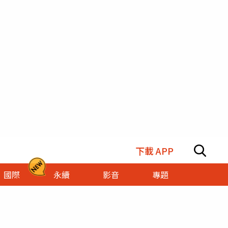
下載 APP
國際
永續
影音
專題