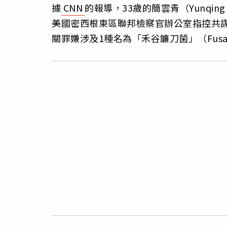
據
CNN
的報導，33歲的簡雲青（Yunqing 
美國密西根東區聯邦檢察官辦公室指控共
關罪嫌涉及1種名為「禾谷鐮刀菌」（Fusari