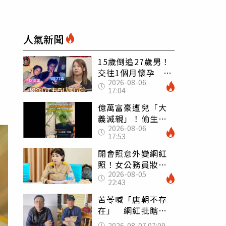
回
人氣新聞
15歲倒追27歲男！
交往1個月懷孕 36
2026-08-06
歲當阿嬤故事曝光
17:04
億萬富豪遭兒「大
義滅親」！偷生子
2026-08-06
怕曝光 竟盜鄰居
17:53
身份辦假證落戶
開會照意外變網紅
照！女公務員妝容
2026-08-05
掀2千則留言 本人
22:43
怒嗆：化妝有錯嗎
苦苓喊「唐朝不存
在」 網紅批瞎編
歷史：李白、杜甫
2026-08-07 07:09