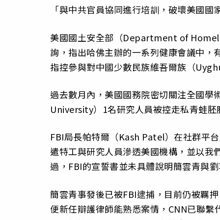
「與中共官員協同進行培訓，破壞美國國
美國國土安全部（Department of Hom
詢，指出哈佛主辦的一系列健康會議中，
指控參與對中國少數民族維吾爾族（Uygh
過去數月內，美國國務院密切關注全國學術界
University）1名研究人員被控走私青蛙
FBI局長帕特爾（Kash Patel）在
遣特工與研究人員滲透美國機構，並以我
過，FBI的宣誓書並未具體說明簡雲青與
簡雲青事發後已被FBI逮捕，目前仍被羈押
便新任辯護律師能熟悉案情，CNN已聯繫