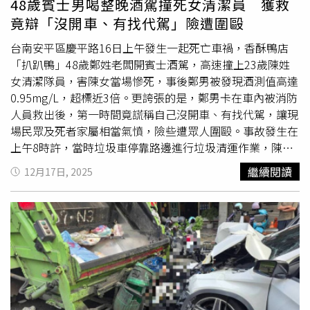
48歲賓士男喝整晚酒駕撞死女清潔員 獲救
這樣的案例了」。回顧此案，鄭男在案發前一晚與朋友聚
竟辯「沒開車、有找代駕」險遭圍毆
餐，凌晨前往酒吧續攤，清晨4時許又到另一家酒吧繼續
喝，全程都開著賓士車移動，並於回家途中行經安平區慶平
台南安平區慶平路16日上午發生一起死亡車禍，香酥鴨店
路時，高速撞上垃圾車，導致陳姓女清潔員被夾在兩車中
「扒趴鴨」48歲鄭姓老闆開賓士酒駕，高速撞上23歲陳姓
間，當場傷重不治，鄭男則因腳骨折被卡在車內。警消人員
女清潔隊員，害陳女當場慘死，事後鄭男被發現酒測值高達
到場將鄭男救出，酒測值0.95mg/L，超標近3倍，而鄭男第
0.95mg/L，超標近3倍。更誇張的是，鄭男卡在車內被消防
一時間還聲稱自己沒有開車、有找代駕。因鄭男在警詢時曾
人員救出後，第一時間竟謊稱自己沒開車、有找代駕，讓現
否認肇事，又承認經濟狀況欠佳，
台南地院
法官在16日晚間
場民眾及死者家屬相當氣憤，險些遭眾人圍毆。事故發生在
裁定羈押。《CTWANT》提醒您：喝酒勿開車！飲酒過量，
上午8時許，當時垃圾車停靠路邊進行垃圾清運作業，陳女
有害健康，未滿18歲請勿飲酒。
剛收取垃圾，走到車輛後斗準備繼續作業，不料突遭一輛白
繼續閱讀
12月17日, 2025
色賓士轎車自後方高速追撞，讓陳女瞬間被夾在兩車中間，
當場無生命跡象，明顯死亡。事發當時，垃圾車駕駛、陳女
男友見狀，從駕駛座下車察看，崩潰地不斷拍打車身，但肇
事的鄭男已失去意識，陳女男友只能坐在分隔島大哭。隨後
死者家屬接獲噩耗趕到現場，一度氣憤地拍打賓士，但賓士
車頭全毀，鄭男也因腳骨折被卡在車內。有目擊民眾透露，
待消防人員用破壞器材將鄭男救出時，鄭男疑似仍處在酒醉
狀態，竟聲稱自己沒有開車、有找代駕來，讓現場民眾和死