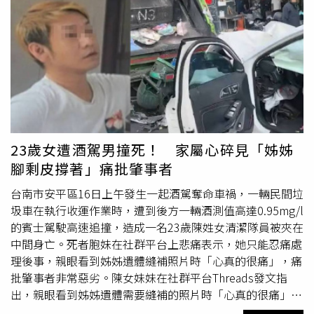
是對經痛、頭痛很有用的「普拿疼」。 待女同事服用後陷
入昏睡狀態，賴男隨即強行性侵得逞，直到當天下午女同事
驚醒離開，返家驚覺身體有異狀，驗傷發現尿液、內褲及私
處有賴男DNA，立刻報警提告。案經
台南地院
審理，賴男供
稱兩人是曖昧對象、有交往，賴男的辯護人也強調兩人為合
意性交，控訴女同事是想「仙人跳」；女同事則說兩人並非
男女朋友，賴男曾追求她，但她告訴對方說不適合，當朋友
比較好，而這件事過後讓她感到焦慮、恐慌，更因此到身心
科接受治療。一審法官綜合相關證據，未採信賴男說詞，認
23歲女遭酒駕男撞死！ 家屬心碎見「姊姊
為賴男行為惡性不低，且犯後矢口否認，依藥劑強制性交罪
腳剩皮撐著」痛批肇事者
判他有期徒刑8年6個月。賴男不服提起上訴並改口認罪，強
調自己沒有前科紀錄，不是罪無可赦的人，表示是因為害怕
台南市安平區16日上午發生一起酒駕奪命車禍，一輛民間垃
才選擇掩飾錯誤，希望可以在民事賠償，已先行給付對方70
圾車在執行收運作業時，遭到後方一輛酒測值高達0.95mg/l
萬元部分賠償，並主張自己長期單親照顧2名未成年子女，
的賓士駕駛高速追撞，造成一名23歲陳姓女清潔隊員被夾在
祖母也已去世，只剩失智的母親及未同住癌症末期的父親，
中間身亡。死者胞妹在社群平台上悲痛表示，她只能忍痛處
不管生活上的照料或經濟上的提供都仰賴他，希望可以減輕
理後事，親眼看到姊姊遺體縫補照片時「心真的很痛」，痛
他的刑期，讓他能早日回歸社會。二審法官考量，賴男無前
批肇事者非常惡劣。陳女妹妹在社群平台Threads發文指
科且坦承犯行，加上已賠償70萬元等犯後態度，決定撤銷原
出，親眼看到姊姊遺體需要縫補的照片時「心真的很痛」，
判決部分內容，改判有期徒刑8年，可上訴。◎若自身或旁
「下半身兩隻腳雖然還有皮撐著，但若是沒有那些皮的幫