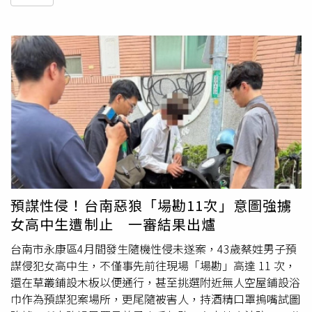
預謀性侵！台南惡狼「場勘11次」意圖強擄
女高中生遭制止 一審結果出爐
台南市永康區4月間發生隨機性侵未遂案，43歲蔡姓男子預
謀侵犯女高中生，不僅事先前往現場「場勘」高達 11 次，
還在草叢鋪設木板以便通行，甚至挑選附近無人空屋鋪設浴
巾作為預謀犯案場所，更尾隨被害人，持酒精口罩摀嘴試圖