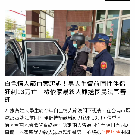
「插乾股」方式加入合作，與楊女及曾姓業者屬於共同經營
償。而且，正牌保全公司必須接受警方的列管，主管機關是
關係，並向法院請求交保處理後續事宜；辯護律師則強調，
各縣市政府警察局的刑事警察大隊與分局偵查隊，不但每個
李已自白且願意繳回犯罪所得，希望法院從輕量刑。檢方調
保全人員必須無前科，通過「安全調查」，保全公司也得定
查，李明峯自2023年間起與曾姓業者、楊詠琪達成協議，
期受警方的業務監督，若有違規，罰款動輒數十萬、上百
由曾男負責代理進口高壓細水霧機組，楊女處理聯繫進口及
萬。此外，合法保全公司聘任的保全人員，派駐社區上哨之
行政事務，李則利用消防局長身分，在公開活動及私人聚會
前必須接受40小時的「職前訓練」，就職後，還得每月回公
中積極向企業及善心人士推廣相關設備，甚至要求消防局人
司接受四小時的「在職訓練」，其安全審核，比「良民證」
員配合，引導原本打算捐贈救護車的民眾，改為捐贈高壓細
還嚴謹；張達錩說，上述種種限制，讓合法保全公司不敢亂
水霧機組或幫浦消防車。當捐贈者表達意願後，李明峯再將
搞，這就是住戶的保障。可是，因為黑牌保全公司削價競
捐贈者資訊提供給曾男及楊女接洽簽約，待消防設備完成採
爭，獲得不少社區青睞，張達錩說，警方沒有正確數據，但
購後，再由李以局長職權核准受贈，使整套流程順利完成。
依據保全公會推估，台中市至少有四分之一的社區，是聘用
檢方統計，自2023年至2024年7月底，共成功販售高壓細水
白色情人節血案起訴！男大生遭前同性伴侶
黑牌保全，其他五都的情形大概也差不多。台中市議員周永
霧機組12組、幫浦消防車8輛，總獲利480萬元，三人約定
狂刺13刀亡 檢依家暴殺人罪送國民法官審
鴻痛斥市府都發局沒有管理樓管公司，讓其「撈過界」。
平均分配，各可取得160萬元。檢方更查出，曾姓業者曾多
理
（圖／報系資料照）對此，台中市議員周永鴻五月份在議會
次以現金行賄。2023年9月，他將裝有30萬元現金的牛皮紙
質詢時指出，台北市2025年發生的葉男性侵女房仲事件，
袋，分別交給李明峯及楊詠琪；2024年5月、8月，又兩度
22歲黃姓大學生於今年白色情人節晚間下班後，在台南市區
業者卻以「葉男是物業管理員、不受《保全業法》規範」回
將60萬元及70萬元現金，直接放置在李明峯停放於超商旁
遭25歲姚姓前同性伴侶持預藏雕刻刀猛刺13刀，傷重不
覆，事實上，《公寓大廈管理服務人管理辦法》第3條完全
公務車副駕駛座腳踏板下方，藉此完成交付款項。李、楊兩
治。台南地檢署偵查終結，認定兩人曾為同性伴侶且有同居
沒有性侵前科限制，他強烈指責都發局對於「物業管理公
人合計收受320萬元賄款。本案由台南地檢署指揮廉政署南
事實，依家庭暴力殺人罪嫌起訴姚男，並移送
台南地院
由國