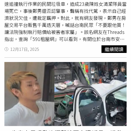
速追撞執行作業的民間垃圾車，造成23歲陳姓女清潔隊員當
場死亡，事後鄭男還否認肇事，聲稱有找代駕，表示自己經
濟狀況欠佳，遭裁定羈押。對此，就有網友發現，鄭男在房
屋交易平台販售千萬透天厝，喊話台南民眾「不要跟他買！
讓法院強制執行賠償給被害者家屬」。該名網友在Threads
指出，查詢「591租屋網」可以看到，有間位於台南市安定
區的透天厝，售價為1180萬元，屋主不僅姓名與鄭男相
繼續閱讀
12月17日, 2025
符，實際加LINE也顯示為鄭男經營的香酥鴨店「扒趴
鴨」，讓他氣炸直呼，「扒趴鴨老闆準備賣房子了，拜託台
南人不要跟他買！讓法院強制執行賠償給被害者家屬」、
「酒駕的刑責已經很輕了，至少讓家屬拿到合理的賠償
金」。貼文曝光後，不少鄉民紛紛在底下留言，「推推推！
開始要脫產了，要哭窮說沒錢賠了」、「賣房不用本人，有
委託書就可以」、「今天你直接把兩個家庭都摧毀，無論如
何都挽回不了」、「最好是把錢都拿出來賠償被害者家
屬」、「可以請家屬請台南的『犯罪被害人保護協會』出具
文件，可以直接查封加害人的名下財產，不用付擔保金」、
「呼籲檢方趕緊假扣押！這咖小看起來是要準備脫產了」、
「希望能有法律界人士先幫助，不要讓肇事者脫產，看太多