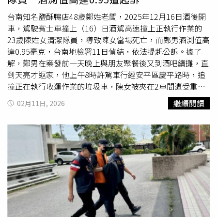
台南知名鹽酥鴨店48歲鄭姓老闆，2025年12月16日酒後開
車，駕駛賓士車撞上（16）日酒駕高速撞上正執行作業的
23歲陳姓女清潔隊員，導致陳女當場死亡，而鄭男酒測值高
達0.95毫克，台南地檢署11日偵結，依法提起公訴。據了
解，鄭男在案發前一天晚上與朋友聚餐後又到酒吧續攤，直
到天亮才返家，他上午8時許駕車行經安平區慶平路時，追
撞正在執行收運作業的垃圾車，陳女被夾在2車間遭受重
擊，導致下半身粉碎性骨折及多重性外傷而當場死亡。鄭男
繼續閱讀
02月11日, 2026
則因車禍而受困車內、僅受輕傷，警方到場後對他實施酒
測，發現其酒測值高達每公升0.95毫克，將他依公共危險和
過失致死等罪嫌送辦，檢方複訊後向法院聲請羈押獲准。台
南地檢署11日偵結，認定被告涉犯不能安全駕駛動力交通工
具因而致人於死罪嫌，依法向
台南地院
提起公訴，檢方強
調，酒後駕車不僅危及自身安全，更可能瞬間奪走他人性
命，對家庭與社會造成無法回復的傷害。對於酒駕致死案
件，檢察機關將秉持從嚴、從速原則依法究責，絕不寬貸，
以維護公共安全。◎喝酒勿開車！飲酒過量，有害健康，未
滿18歲請勿飲酒。