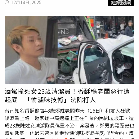
繼續閱讀
12月18日, 2025
人遭受身體精神虐待、性騷擾、性侵害，請打110報案再打
忙，絕對會變成一塊一塊的，裡面的肉全部跑出來。」事後
113找社工。
陳女家屬也透露，她整個下半身都粉碎，為了要修補大體，
他們需要動用到五位大體修復師。陳女妹妹對此感到難以承
受，直言肇事者「真的真的非常惡劣」，並向修復師致謝，
「他們沒人（日）沒夜的幫我們趕工，能做到這樣已經很好
了，真的非常感謝您們」，同時感謝大家的安慰、願意無條
件伸出援手的人，以及自己的親朋好友的關心，她會努力照
顧好自己與父母。這起案件發生在16日上午8點多，鄭姓嫌
犯酒後駕車行經安平區慶平路時，高速衝撞陳姓隨車人員，
造成被害人死亡。警方到場後對鄭男實施酒測，測得吐氣所
含酒精濃度達每公升0.95毫克，相關數值已由警方採證併入
卷證，
台南地院
當晚裁准收押。據悉，肇事的鄭男年約48
酒駕撞死女23歲清潔員！香酥鴨老闆惡行遭
歲，是台南當地知名的連鎖小吃店老闆，不少民眾當場認出
起底 「偷滷味技術」法院打人
鄭男身分。警方調查後發現鄭男前一晚跟朋友聚餐後，凌晨
又連跑2間酒吧續攤，直到天亮才醉醺醺離開。◎喝酒勿開
台南知名香酥鴨店48歲鄭姓老闆昨天（16日）和友人狂歡
車！飲酒過量，有害健康，未滿18歲請勿飲酒。
後酒駕上路，返家途中高速撞上正在作業的民間垃圾車，造
成23歲陳姓女清潔隊員傷重不治。案發後，鄭男的黑歷史也
遭到起底，他過去曾因偷走煙燻滷味技術違反加盟合約，遭