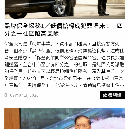
際發生事件的描述，並非憑空捏造，也沒有使用侮辱性言詞
辱超過兩個小時才獲准離開，他隨即前往醫院驗傷，並向警
或惡意謾罵。法院認為，業者發文目的主要是希望債務人出
方報案。辦案人員調閱監視器畫面，還原包廂內施暴經過，
面處理欠款，屬於為維護自身合法債權所作出的善意言論，
並移送法辦，台南地檢署檢察官依法起訴。案經
台南地院
合
並非明知內容不實仍散布足以損害他人名譽的資訊，因此不
議庭審理，法官認定3人基於同一犯意，在短時間內接續實
黑牌保全揭秘1／低價搶標成犯罪溫床！ 四
符合加重誹謗罪的構成要件。至於新娘指控違反個資法部
施傷害、強制及恐嚇等犯行，依法屬接續行為，從一重論以
分之一社區陷高風險
分，法院認為，業者公開婚宴照片的目的，是為了說明當年
傷害罪處斷。判決書指出，3人未循正當管道處理糾紛，反
承辦宴席及欠款經過，揭露資訊有限，且並無證據證明其主
而以暴力、羞辱及恐嚇逼迫被害人，不僅造成身體傷害，更
保全公司是「特許事業」，資本額門檻高，且接受警方列
觀上具有損害新娘或圖謀不法利益的意圖。法官依「罪證有
帶來嚴重心理壓力。而陳男等三人犯後雖都坦承犯行，也曾
管。但不少「黑牌保全」低價搶標，劣幣驅逐良幣，造成社
疑，利於被告」的刑事證據法則，認定業者罪嫌不足，日前
表示願意和解，但因被害人撤回調解程序，雙方最終未能達
區安全隱患，「保全商業同業公會全國聯合會」理事長張達
判決無罪，全案仍可上訴。判決結果也讓這起因婚宴欠款延
成和解；綜合犯後態度及全案情節，法院判處3人各2個月有
錩透露，全台中市至少有四分之一的社區，是無照公司派駐
宕9年的糾紛，暫時告一段落。
期徒刑，得易科罰金，以每日1000元折算，全案仍可提起
的保全員，這些人可以輕易接觸住戶隱私，深入其生活，安
上訴。
全堪憂。2024年7月，台北市梁姓男子，在台北市松山區某
社區擔任「黑牌保全」，他賊性不改，值勤瞥見櫃檯上住戶
遺忘的鑰匙包，他隨即抽出裡面的門禁卡，並透過櫃台的感
繼續閱讀
07月07日, 2026
應器確認住戶身分，但他沒有聯繫失主，反而將鑰匙包塞進
自己褲子口袋。當晚他用對講機確認住戶不在家，趁隙侵
入，偷走信用卡與皮包，住戶察覺被盜刷，立刻報警，才讓
梁男犯行曝光，警方查出，梁男曾犯下殺人、強盜等案件，
遭
台南地院
判刑確定，2000年梁男假釋出獄，又犯下服飾