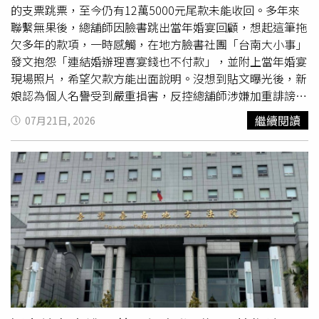
害人原諒且無法達成調解，判處有期徒刑6年，全案仍可上
的支票跳票，至今仍有12萬5000元尾款未能收回。多年來
訴。
聯繫無果後，總舖師因臉書跳出當年婚宴回顧，想起這筆拖
欠多年的款項，一時感觸，在地方臉書社團「台南大小事」
發文抱怨「連結婚辦理喜宴錢也不付款」，並附上當年婚宴
現場照片，希望欠款方能出面說明。沒想到貼文曝光後，新
娘認為個人名譽受到嚴重損害，反控總舖師涉嫌加重誹謗及
違反個人資料保護法。台南地方法院近日審理後認定，總舖
繼續閱讀
07月21日, 2026
師發文內容有所依據，並非惡意攻擊，而是為維護自身合法
債權，因此判決無罪。綜合《ETtoday新聞雲》、《中時新
聞網》報導，根據判決內容，這起「婚宴欠款案」發生於
2016年10月間，當時一對新人舉辦婚宴，委由辦桌業者負
責宴席料理與相關事宜。婚宴順利結束後，新娘父親開立公
司支票支付宴席費用，然而之後公司經營不善倒閉，支票遭
銀行退票。扣除先前支付的5000元後，仍有12萬5000元尾
款未清償。辦桌業者表示，當時婚宴結束後，新娘父親雖開
立13萬元支票，但支票跳票後僅支付5000元便失去聯繫，
導致剩餘款項拖欠多年。業者長期無法追回欠款，直到9年
後的2025年10月間，臉書跳出當年婚宴的歷史回顧，讓他
想起當年辛苦籌辦宴席卻未收到尾款的經歷，一時情緒湧上