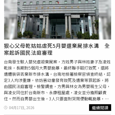
第1項、刑法第221條第2項、第1項對少年強制性交未遂，
以及兒童及少年福利與權益保障法第112條第1項、刑法第
328條第4項、第1項對少年強盜未遂等重罪，且犯罪嫌疑重
大，有反覆實施、湮滅證據及逃亡之虞，向
台南地院
聲請羈
押。
狠心父母乾姑姑虐死5月嬰還棄屍排水溝 全
案起訴國民法庭審理
台南發生駭人嬰兒虐殺棄屍案，方姓男子與林姓妻子及凌姓
乾妹，長期對5個月大男嬰施暴，最終聯手毆打致死，還將
遺體裝袋丟棄新市排水溝，台南地檢署檢察官偵查終結，認
定3人均涉重嫌，依妨害幼童發育致死及遺棄等罪起訴，將
由國民法庭審理。檢警調查，方男與林女為男嬰親生父母，
與凌女同住於台南新市、永康租屋處，凌女並分擔照顧責
任。然而自男嬰出生後，3人只要面對哭鬧便動輒施暴，包
含徒手毆打、持軟棒、拖鞋等工具攻擊，導致男嬰長期受
繼續閱讀
04月17日, 2026
虐。法醫鑑定發現，男嬰生前已有肋骨及膝部多處陳舊性骨