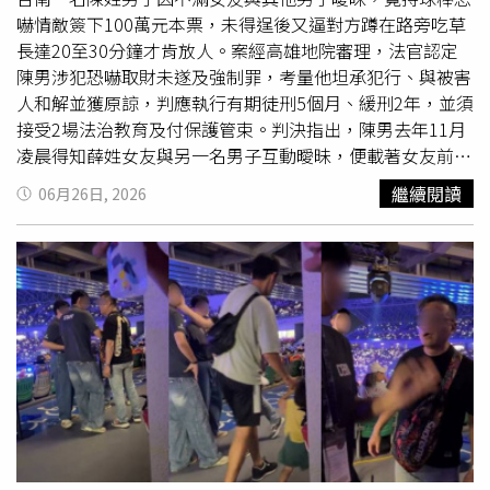
勸兒子不要深交。黃男後來也認為姚男「不夠真」，開始刻
嚇情敵簽下100萬元本票，未得逞後又逼對方蹲在路旁吃草
意保持距離，未料最終竟因此喪命，令家屬悲痛難以接受。
長達20至30分鐘才肯放人。案經高雄地院審理，法官認定
陳男涉犯恐嚇取財未遂及強制罪，考量他坦承犯行、與被害
人和解並獲原諒，判應執行有期徒刑5個月、緩刑2年，並須
接受2場法治教育及付保護管束。判決指出，陳男去年11月
凌晨得知薛姓女友與另一名男子互動曖昧，便載著女友前往
台南市歸仁區能源街與對方談判。他先從車內拿出球棒恫
繼續閱讀
06月26日, 2026
嚇，要求對方簽立100萬元本票作為賠償，還揚言若拒絕，
就要砸毀手機、車輛，甚至撂話「三下就能把你的腳打
斷」、「不簽也會想辦法讓你簽到100萬」、「車上還有其
他東西，聽不懂嗎」等語，企圖逼迫對方就範。由於情敵始
終拒絕簽本票，陳男竟改以其他方式羞辱、脅迫，要求對方
把地上的雜草吃光，並嗆聲「現在把草全吃了，放你走」、
「那棵樹方圓1公尺內的草都吃完」。被害人因擔心遭毆
打，只能蹲在地上拔草吞食，長達20至30分鐘後才獲准離
開。事後，被害人持現場錄音等證據向警方報案，全案偵
結，台南地檢署檢察官依相關事證將陳男依恐嚇取財未遂、
強制罪提起公訴。
台南地院
合議庭法官審酌，陳男未以理性