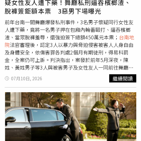
疑女性友人遭下藥！舞廳私刑逼吞檳榔渣、
心頭，便在公開社團「台南大小事」發文。業者當時在貼文
脫褲簽鉅額本票 3惡男下場曝光
中寫下：「台南區，誇張了，竟然連結婚辦理喜宴錢也不付
款，雖然事情已9年的回顧，看到難免情緒上有些憤慨，主
前年台南一間舞廳爆發私刑事件，3名男子懷疑同行女性友
家真能看到這篇發文，希望能出來說清楚講明白……」並附
人遭下藥，竟將一名男子押在包廂內輪番毆打、逼吞檳榔
上數張當年婚宴現場照片。貼文公開後，新娘表示受到親友
渣、當眾脫褲羞辱，還強迫簽下總額450萬元本票；
台南地
議論，認為自己的社會評價遭受影響，因此報警提告。她指
院
法官審理後，認定3人以暴力與脅迫侵害被害人人身自由
出，當年婚宴相關事宜是由父親及大伯與辦桌業者接洽，支
及身體安全，依傷害罪各判處2個月有期徒刑，得易科罰
付的是公司支票，並非故意惡意跳票。新娘說，當時支票一
金，全案仍可上訴。判決指出，案發於前年5月深夜，陳
開始確實有兌現，後來因公司倒閉才發生跳票，業者甚至將
姓、黃姓男子等3人與被害男子及女性友人一同前往舞廳消
支票遺失，之後才要求簽立本票。面對提告，辦桌業者則喊
費。席間，3人懷疑被害男子涉嫌對同行女子下藥，情緒失
繼續閱讀
07月10日, 2026
冤表示，當年照片是自己承辦婚宴時所拍攝，並非非法取
控，未查明真相便在包廂內動用私刑；他們輪流朝被害人臉
得。他強調，自己只是因為欠款多年、始終無法聯繫到對
部猛力掌摑共33下，還掐住頸部、重擊右臉及後頸，造成臉
方，才希望透過公開發文讓債務人出面處理，並沒有誹謗或
部挫傷等傷勢。打傷了人還不解氣！陳男3人竟以羞辱方
侵犯個資的意圖。在雙方協調過程中，新娘父親最後出面與
式，逼迫被害男子吞食桌上的檳榔渣，搶走手機查看內容，
業者協商，並簽下25張本票，每張5000元，以每月分期方
甚至強行脫下他的褲子，讓被害人在眾人面前受辱。過程
式償還欠款。
台南地院
審理後認為，新娘父親確實存在積欠
中，黃男更拿出3張空白本票，要求被害男子簽名，每張面
12萬5000元婚宴尾款的事實，且長達9年期間未主動清償。
額150萬元，總計450萬元，作為所謂對女方的「賠償」，
而業者在社群平台發表「辦喜宴不付款」等內容，屬於對實
被害人因受暴力脅迫，只能屈從配合。被害男子遭凌虐、羞