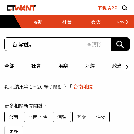
跳至主要內容區塊
下載 APP
最新
社會
娛樂
財經
⊗ 清除
全部
社會
娛樂
財經
政治
顯示結果第 1 ~ 20 筆 / 關鍵字「
台南地院
」
更多相關新聞關鍵字：
台南
台南地院
酒駕
老闆
性侵
更多