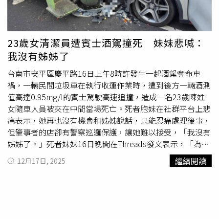
者家屬氣到圍了上去，險些要動手揍人，但警方及時阻攔，
避免衝突擴大。據了解，鄭男在案發前一晚與朋友聚餐，凌
晨前往酒吧續攤，清晨4時許又到另一家酒吧繼續喝，全程
都開車移動，並於回家路上發生這起車禍。事故發生過後，
23歲女清潔員遭賓士酒駕撞死 妹妹悲喊：
鄭男被送往醫院治療，還在醫院睡到下午才去做筆錄。鄭男
我沒有姊姊了
在警詢時曾否認肇事，又承認經濟狀況欠佳，
台南地院
法官
認為他沒有積極坦然面對司法之意，日後面臨高額民事賠償
台南市安平區慶平路16日上午8時許發生一起酒駕奪命車
而選擇畏罪逃亡規避追訴、審判程序的可能性高，因此在16
禍，一輛民間垃圾車在執行收運作業時，遭到後方一輛酒測
日晚間裁定羈押。《CTWANT》提醒您：喝酒勿開車！飲酒
值高達0.95mg/l的賓士駕駛高速追撞，造成一名23歲陳姓
過量，有害健康，未滿18歲請勿飲酒。
女隨車人員被夾在中間當場死亡。死者胞妹在社群平台上悲
痛表示，她再也沒有機會和姊姊說話，只能忍痛處理後事，
但肇事者的店卻有警察巡邏保護，讓她難以接受，「我沒有
姊姊了。」死者妹妹16日晚間在Threads發文表示，「為什
麼是我姊姊遇到這種事情？我到現在還是不敢相信這件事情
繼續閱讀
12月17日, 2025
是真的，明明人生才剛剛開始，明明還能一起出去玩，怎麼
一覺起來就變成這樣了呢？」死者妹妹指出，看到新聞說肇
事者被帶到警局問訊，酒沒醒還在睡覺，直到下午才酒醒；
店面甚至有警察巡邏保護，她們家屬卻得一邊難過一邊處理
剩下的事，讓她難以接受，「我和我姊姊最後講話的機會都