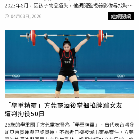
2023年8月，因孩子物品遺失，他調閱監視器影像尋找時，
意外發現老闆阿雄曾在客廳與他人發生性行為。面對這段私
繼續閱讀
04月03日, 2026
密影像，阿力並未選擇刪除或保密，反而藉此作為籌碼，向
阿雄進行勒索，聲稱手中握有不雅影片，要求支付9萬元以
換取原始檔案，否則將對外散布。阿雄在接獲威脅後心生恐
懼，擔心隱私外洩帶來的後果，只能透過他人將9萬元交付
給阿力，並成功取回記憶卡。然而，事件對其造成的心理壓
力與生活影響並未因此結束。阿雄事後決定提起告訴，指控
阿力涉犯恐嚇取財罪，並表示自己不僅蒙受9萬元的經濟損
失，更因長期處於恐懼與不安之中，身心受到重大打擊，因
此另外提出附帶民事求償，金額高達200萬元。案件進入審
理程序後，刑事部分認定阿力行為構成恐嚇取財罪，判處有
期徒刑10個月。至於民事賠償方面，阿力雖坦承犯行，也表
示願意返還9萬元，但對於200萬元的求償金額提出異議，
「舉重精靈」方莞靈酒後掌摑掐脖踹女友
認為過高，請求法院駁回。台南地方法院民事庭法官綜合考
遭判拘役50日
量雙方的社會地位與經濟狀況後，最終判決阿力需賠償35萬
元，未全數採納阿雄的求償金額。整起案件目前仍可依法提
26歲的舉重國手方莞靈被譽為「舉重精靈」、曾代表台灣參
出上訴。
加東京奧運與巴黎奧運，不過近日卻被爆出家暴案件。方莞