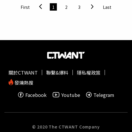
沒有了，我沒有姊姊了，我真的沒有姊姊了。」貼文一出，
First
1
2
3
Last
隨即引來大批網友關心，除了桃園市議員黃瓊慧留言，台南
市議員林依婷也允諾願意協助後續處理。此外，前幾天在基
隆南榮路遭毒駕撞死的老翁女兒也留言表達哀悼，並喊話一
同向政府呼籲加重對酒駕、毒駕修法，「希望這些人都得到
重罰！」這起案件發生在16日上午8點多，鄭姓嫌犯酒後駕
車行經安平區慶平路時，高速衝撞陳姓隨車人員，造成被害
人死亡。警方到場後對鄭男實施酒測，測得吐氣所含酒精濃
度達每公升0.95毫克，相關數值已由警方採證併入卷證。據
悉，肇事的鄭男年約48歲，是台南當地知名的連鎖小吃店老
關於CTWANT
聯繫&爆料
隱私權政策
闆，不少民眾當場認出鄭男身分。警方調查後發現鄭男前一
晚跟朋友聚餐後，凌晨又連跑2間酒吧續攤，直到天亮才醉
發燒熱搜
醺醺離開。檢方複訊後，認定鄭嫌犯罪嫌疑重大，且有逃亡
Facebook
Youtube
Telegram
之虞，向
台南地院
聲請羈押獲准。◎喝酒勿開車！飲酒過
量，有害健康，未滿18歲請勿飲酒。
© 2020 The CTWANT Company