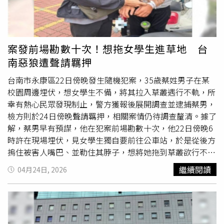
訴。
案發前場勘數十次！想拖女學生進草地 台
南惡狼遭聲請羈押
台南市永康區22日傍晚發生隨機犯案，35歲蔡姓男子在某
校園周邊埋伏，想女學生不備，將其拉入草叢遇行不軌，所
幸有熱心民眾發現制止，警方獲報後展開調查並逮捕蔡男，
檢方則於24日傍晚聲請羈押，相關案情仍待調查釐清。據了
解，蔡男早有預謀，他在犯案前場勘數十次，他22日傍晚6
時許在現場埋伏，見女學生獨自要前往公車站，於是從後方
摀住被害人嘴巴、並勒住其脖子，想將她拖到草叢欲行不
軌，女學生則機警求救，所幸路過的陳姓騎士發現有異、上
繼續閱讀
04月24日, 2026
前制止，這才沒導致更嚴重傷害。而女學生全身多處挫傷，
脫險後還及時拍下蔡男逃跑身影，警方根據畫面展開調查，
於23日傍晚將蔡男逮捕，全案依強盜未遂、妨害性自主未遂
及傷害罪嫌，移送台南地檢署偵辦，並建請檢方聲押。檢察
官訊後認定蔡男涉犯兒童及少年福利與權益保障法第112條