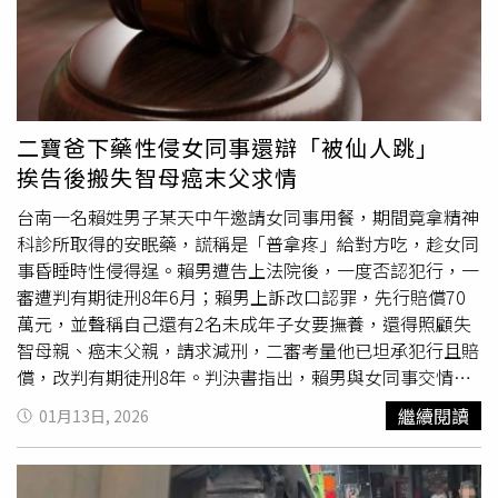
品和揮霍，直到2025年4月開始失聯，被害人驚覺有異報
案，他則在6月落網並遭羈押，檢方調查後將他依詐欺取財
罪起訴。顏大鈞在法庭審理中坦承犯行並與部分被害人和
解，法官考量被害人泣訴因他而家庭幾乎破碎，希望被告能
關久一點，判定其行為已嚴重破壞家庭與生活，判處他7年
10月有期徒刑，並沒收未扣案的不法所6050萬元，全案仍
二寶爸下藥性侵女同事還辯「被仙人跳」
可上訴。
挨告後搬失智母癌末父求情
台南一名賴姓男子某天中午邀請女同事用餐，期間竟拿精神
科診所取得的安眠藥，謊稱是「普拿疼」給對方吃，趁女同
事昏睡時性侵得逞。賴男遭告上法院後，一度否認犯行，一
審遭判有期徒刑8年6月；賴男上訴改口認罪，先行賠償70
萬元，並聲稱自己還有2名未成年子女要撫養，還得照顧失
智母親、癌末父親，請求減刑，二審考量他已坦承犯行且賠
償，改判有期徒刑8年。判決書指出，賴男與女同事交情尚
可，女同事於2023年7月某日中午乘坐賴男的車要到餐廳用
繼續閱讀
01月13日, 2026
餐，後來賴男聲稱要返回住處拿餐廳的會員卡，誘騙女同事
跟他一起過去，而賴男見女同事身體不適，便將從精神科診
所取得的安眠藥「使蒂諾斯膜衣錠」拿給女同事吃，還謊稱