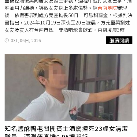
靈被控酒後與同居女友發生爭執，過程中還打女友巴掌、掐
脖並用力踹她，導致女友身上多處傷勢。經
台南地院
審理
後，依傷害罪判處方莞靈拘役50日，可易科罰金。根據判決
書指出，2024年10月19日深夜至20日凌晨，方莞靈與劉姓
女友及友人在台南市區一間酒吧聚會飲酒，直到凌晨3時左
右才離開。凌晨3時50分許，方莞靈與劉女回到住處後，因
繼續閱讀
03月06日, 2026
故發生口角，方莞靈情緒失控，徒手掌摑劉女，接著掐住對
方脖子，還用腳踹踢劉女胸腹部。過程中，劉女不斷掙扎但
無果，事後她前往醫院驗傷，診斷結果顯示她的雙頰與右耳
鈍傷、後頸挫傷、左胸腹鈍傷及雙手腕挫傷，且出現右側高
頻聽力障礙，讓她氣得報警提告。
台南地院
審理時，方莞靈
坦承犯行。法院根據友人陳男的證詞、傷勢照片、醫院診斷
證明書以及雙方LINE對話紀錄等資料，認定事證明確。
台
南地院
審理後，指出方莞靈酒後失控對伴侶施暴，造成其身
上多處傷勢，考量她坦承犯行、態度尚可，且沒有前科，但
因劉女身心受創，沒有和解意願，最後依傷害罪判處方莞靈
拘役50日，可易科罰金，全案仍可上訴。
知名鹽酥鴨老闆開賓士酒駕撞死23歲女清潔
隊員 酒測值高達0.95遭起訴