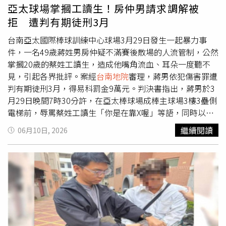
方式處理感情糾紛，對被害人施以恐嚇及強制行為，造成對
亞太球場掌摑工讀生！房仲男請求調解被
方身心受創，法治觀念不足；不過考量其犯後坦承犯行，已
拒 遭判有期徒刑3月
與被害人達成和解並取得原諒，因此依恐嚇取財未遂罪判處
4個月徒刑、強制罪判處2個月徒刑，合併應執行5個月徒
台南亞太國際棒球訓練中心球場3月29日發生一起暴力事
刑，得易科罰金，並宣告緩刑2年，期間須接受2場法治教育
件，一名49歲蔣姓男房仲疑不滿賽後散場的人流管制，公然
及付保護管束。
掌摑20歲的蔡姓工讀生，造成他嘴角流血、耳朵一度聽不
見，引起各界批評。案經
台南地院
審理，蔣男依犯傷害罪遭
判有期徒刑3月，得易科罰金9萬元。判決書指出，蔣男於3
月29日晚間7時30分許，在亞太棒球場成棒主球場3樓3壘側
電梯前，辱罵蔡姓工讀生「你是在靠X喔」等語，同時以右
手賞對方巴掌，導致蔡姓工讀生左臉挫傷、頭暈及左口腔黏
繼續閱讀
06月10日, 2026
膜擦傷。案經台南警三分局移送偵辦，台南地檢署5月4日偵
結，依傷害罪及公然侮辱罪對蔣男起訴。案經
台南地院
審
理，法官審酌，蔣男的行為顯然欠缺自我情緒管理能力，且
態度乖張、行為暴戾，已影響在場不特定民眾對於社會治安
與法和平性之信賴，考量到蔣男坦承犯行，請求與蔡姓工讀
生調解，但蔡姓工讀生不願意調解，因此未能賠償，兼衡蔣
男曾有暴力犯罪前科、犯罪動機、家庭狀況、身心狀況等，
依傷害罪判他有期徒刑3月，得易科罰金9萬元。全案可上