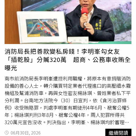
店強盜案，遭花蓮地院判刑年6月徒刑，直到2019年再次假
釋出獄，就混入物業公司，擔任黑牌保全。2025年2月，台
北市另一黑牌保全、63歲的葉姓男子，見某女房仲帶客戶看
屋，便以可提供住戶資料，協助達成業務為由，引導對方進
入管理室，並假借幫忙為名，誘導對方翻拍住戶個資，期間
暗中側錄。事後葉男以女房仲偷拍住戶個資，要告發，讓她
吃官司，逼對方簽下30萬元本票，並脅迫性侵、拍裸照得
消防局長把善款變私房錢！李明峯勾女友
逞。東窗事發後，檢警查出葉男曾因強盜、妨害性自主、詐
「插乾股」分贓320萬 超商、公務車收賄全
欺等罪遭判刑，2020年假釋出獄後，到一家無照的「管理
曝光
顧問公司」任職，被派駐社區擔任保全人員，才有機會犯下
此令人髮指的刑案，最後，葉男被重判徒刑13年，可是，傷
南市前消防局長李明峯遭控利用職權，將原本有意捐贈消防
害已經造成。理事長張達錩透露，台中市「黑牌保全」佔了
設備的善心人士，轉介購買特定業者代理進口的高壓細水霧
四分之一，其他五都也差不多。（攝影／林慶祥）對此「中
機組及幫浦消防車，再與女性密友楊詠琪、曾姓業者私下平
華民國保全商業同業公會全國聯合會」理事長張達錩指出，
分利潤。台南地方法院今（30）日宣判，依《貪污治罪條
這些都不是合法的保全公司，才會讓前科犯混進來，派到社
例》收受賄賂罪，判處李明峯有期徒刑4年6月、褫奪公權5
區服務。合法的保全公司，資本額最低四千萬，政府設這麼
年；楊詠琪判刑3年8月、褫奪公權4年，兩人犯罪所得共
高的門檻，就是因為保全人員深入社區，與住戶生活相當緊
320萬元宣告沒收。判決指出，李明峯、楊詠琪均於審理期
密，可以接觸到住戶個資、隱私，萬一出事，依照保全法，
間坦承犯行。李明峯在庭訊時表示，自己沒有出資，而是以
繼續閱讀
06月30日, 2026
合法公司必須買保險，加上雄厚的資本額，肯定有能力賠