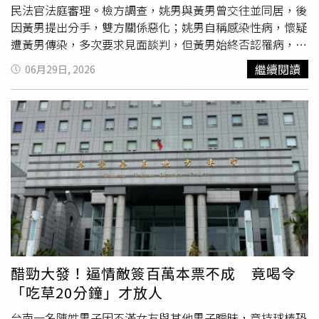
司」撈過界，違法承攬保全業務，既違反《保全業法》第18
部地區調查組偵辦，去年底兵分多路搜索並約談相關人員，
民法官法庭審理。檢方調查，姚男與黃男曾交往並同居，後
條「未經許可而經營保全業務」（罰鍰3至30萬元、勒令歇
李明峯與楊詠琪因涉嫌重大且有串證之虞，自去年12月遭羈
因黃男提出分手，雙方關係惡化；姚男自稱感染性病，懷疑
業），也違反《公寓大廈管理服務人管理辦法》第15條第2
押禁見至今。全案偵結後，李明峯、楊詠琪被依收受賄賂罪
遭黃男傳染，多次要求見面談判，但黃男始終否認罹病，也
項「涉及其他專業時應委託合法業者」，可是，主管物業管
起訴；曾姓業者因坦承犯行，獲檢方緩起訴2年，須於6個月
拒絕與姚男接觸，雙方因此漸行漸遠。起訴書指出，姚男於
繼續閱讀
06月29日, 2026
理公司的都發局，卻沒有任何作為。
內向國庫支付100萬元，並接受法治教育。今日法院一審宣
3月14日凌晨3時32分購買一把雕刻刀，當天曾因情緒失控
判，李、楊均遭判刑及褫奪公權，犯罪所得320萬元一併沒
輕生未遂，中午又前往黃男住處尋人未果，直到晚間10時
收。
許，在新光三越小北門店外騎樓堵住剛下班的黃男，對方表
示自己沒有性病、不願再糾纏，姚男隨即拿出預藏雕刻刀，
朝黃男頸部、胸部及腹部等處猛刺，共造成13處銳器傷。黃
男經送成功大學醫院搶救，仍因多發性割刺傷造成血管割
裂、內臟穿刺，大量失血併發血氣胸，引發低容積性休克，
於翌日凌晨1時37分宣告不治。檢方認為，姚男預先購刀、
埋伏等候並持刀行凶，涉犯殺人罪，且兩人曾具同性伴侶及
同居關係，屬《家庭暴力防治法》所稱家庭成員，因此建請
法院依家庭暴力殺人罪論處，全案交由國民法官法庭審理。
死者父親日前在相驗時悲痛表示，兒子身高180公分，平時
醋勁大發！逼情敵簽百萬本票不成 竟喝令
學習武術，就讀大學期間利用課餘時間在百貨公司美食街打
「吃草20分鐘」才放人
工，靠自己賺取學費與生活費，個性乖巧懂事。他透露，曾
見過姚男，第一印象就覺得對方「怪怪的、心術不正」，曾
台南一名陳姓男子因不滿女友與其他男子曖昧，竟持球棒恐