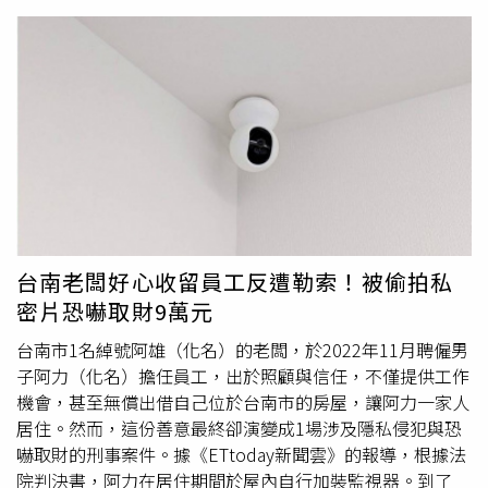
折。2025年11月10日晚間，男嬰在永康住處再度哭鬧，卻
遭3人輪番施暴。方男重擊胸口，凌女猛揍腹部，林女則將
其頭部推撞牆壁，造成頭骨骨折與新傷，最終傷重死亡。3
人發現異狀後未送醫，任由男嬰斷氣。事後3人竟合謀棄
屍，由林女與凌女以雙層塑膠袋包裹遺體，再由方男騎機車
載往新市區高鐵橋下排水溝丟棄，企圖滅證。直到同年12
月，社會局追查男嬰去向通報協尋，警方循線找到方男夫
婦，進一步在排水溝內尋獲男嬰遺體，案件才曝光。台南地
檢署認為，3人對毫無反抗能力的嬰兒長期施虐並致死，手
段殘忍，且事後棄屍滅證，嚴重危害社會倫理，偵查終結後
依妨害幼童發育致死、遺棄等罪將3人提起公訴，全案將由
台南老闆好心收留員工反遭勒索！被偷拍私
國民法庭審理。
密片恐嚇取財9萬元
台南市1名綽號阿雄（化名）的老闆，於2022年11月聘僱男
子阿力（化名）擔任員工，出於照顧與信任，不僅提供工作
機會，甚至無償出借自己位於台南市的房屋，讓阿力一家人
居住。然而，這份善意最終卻演變成1場涉及隱私侵犯與恐
嚇取財的刑事案件。據《ETtoday新聞雲》的報導，根據法
院判決書，阿力在居住期間於屋內自行加裝監視器。到了