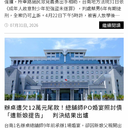
強擄，所幸路過民眾見義勇出手相助，台南地方法院31日依
《成年人故意對少年犯強盜未遂罪》，判處蔡男6年有期徒
刑，全案仍可上訴。4月22日下午5時許，被害人放學後獨
步行經永康區忠孝路，蔡男則在後方偉歲，他見四周無人，
繼續閱讀
07月31日, 2026
突上前勒住女學生脖子，並拿事先噴有酒精的口罩強行摀住
對方口鼻，試圖將其拖往旁邊草叢與空屋，所幸當時路過的
陳姓民眾目擊異狀，當機立斷從路旁撿起木條揮打制止，蔡
男見事敗露隨即變裝逃離現場。由於案發地點正好在進行道
路修繕工程、監視器尚未裝回，永康警分局接獲報案後立即
成立專案小組，擴大調閱周邊上百支民宅監視器與巡邏車行
車記錄器，鎖定蔡男騎乘機車前往停放後徒步尋找目標的行
蹤。警方掌握關鍵線索後「以車追人」，於23日傍晚將蔡男
逮捕到案，並當場查扣犯案用浴巾、毛巾、防曬面罩、袖套
及變裝衣物等證物。檢方調查，蔡男為滿足一己私慾，事前
多次前往現場精密勘查，預謀將隨機擄獲的女高中生拖入空
屋性侵後變裝逃逸，日前將他起訴，
台南地院
法官審酌，蔡
辦桌遭欠12萬元尾款！總舖師PO婚宴照討債
男無視他人身體自主權，在光天化日下對少年隨機施暴，造
「遭新娘提告」 判決結果出爐
成被害人身心嚴重受創並引發社會大眾恐慌，危害社會治安
甚鉅；考量其坦承犯行且屬未遂依法減刑，但鑑於未取得被
台南1名辦桌總舖師9年前承辦1場婚宴，卻因新娘父親開出