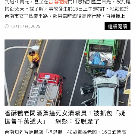
判賠30萬元，甚至在
台南地院
門口怒搧加盟主耳光，被判處
拘役55天。據了解，事故發生於16日上午8時許，地點位於
台南市安平區慶平路。鄭男當時酒後高速行駛，直接撞上正
在路邊作業的垃圾車。警方獲報後到場酒測，赫見鄭男酒精
繼續閱讀
12月17日, 2025
濃度高達每公升0.95毫克，超標近3倍。調查發現，鄭男前
晚趁著公休日與友人聚餐飲酒，之後又前往酒吧續攤，直到
天亮才駕車返家。事發後，鄭男因腳部骨折受困車內，被救
出時身上散發濃烈酒味，言語混亂，甚至否認自己駕車，並
謊稱曾叫代駕。檢方複訊後向法院聲請羈押，並於當晚獲
准。案件曝光後，鄭男遭起底為知名香酥鴨店負責人，店家
Google評論遭大量負評灌入，評分一度跌至1.4顆星，店名
甚至被惡意更改，臉書粉專也緊急關閉。此外，鄭男過往爭
議也再度被翻出。根據判決書，鄭男妻子2018年間與陳姓
業者簽訂加盟合約，2人到對方店內學習煙燻滷味技術，並
經營加盟店，卻於合約期間違約另起爐灶，遭法院認定違反
競業禁止條款，判賠30萬元。雙方結下樑子，2023年在
台
香酥鴨老闆酒駕撞死女清潔員！被抓包「疑
南地院
門口爆發肢體衝突，鄭男因當眾掌摑加盟主，被依傷
拋售千萬透天」 網怒：要脫產了
害罪判處拘役55天。《CTWANT》提醒您：喝酒勿開車！飲
酒過量，有害健康，未滿18歲請勿飲酒。
台南知名香酥鴨店「扒趴鴨」48歲鄭姓老闆，16日酒駕高