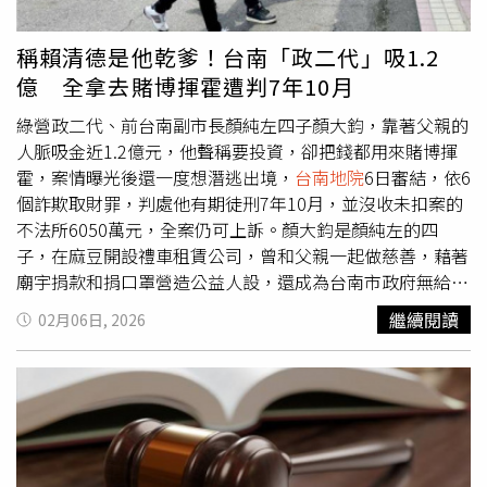
稱賴清德是他乾爹！台南「政二代」吸1.2
億 全拿去賭博揮霍遭判7年10月
綠營政二代、前台南副市長顏純左四子顏大鈞，靠著父親的
人脈吸金近1.2億元，他聲稱要投資，卻把錢都用來賭博揮
霍，案情曝光後還一度想潛逃出境，
台南地院
6日審結，依6
個詐欺取財罪，判處他有期徒刑7年10月，並沒收未扣案的
不法所6050萬元，全案仍可上訴。顏大鈞是顏純左的四
子，在麻豆開設禮車租賃公司，曾和父親一起做慈善，藉著
廟宇捐款和捐口罩營造公益人設，還成為台南市政府無給職
顧問，形象陽光正面，實則打著父輩招牌四處吸金。顏大鈞
繼續閱讀
02月06日, 2026
明知自己沒有資力，也未參與投資項目，卻利用父親的人脈
接近政商名流，聲稱有投資機會要求被害人投錢，甚至對其
中一人聲稱「賴清德是他乾爹」，他能參與學甲區自辦市地
重劃等案，先後6名被害人遭騙，總額高達1億1998萬8950
元。而顏大鈞拿到錢後，並未進行任何投資，將一部分款項
用於前期分潤以取信被害人，剩餘的錢則用來賭博、購買精