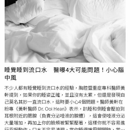
往往暗示食道具有可能的病變，是需要高度留意的症狀！至
於這兩者該如何區分，陳弘晉煮出，喉嚨卡卡的患者在進食
時多半沒有症狀，又因牽涉心理因素，症狀往往在專注檢視
自身吞嚥口水時呈現強烈的異物感，像是喉嚨有一顆球存在
沒辦法吞嚥乾淨，又稱「臆球症」。而吞嚥困難的患者，會
在進食時明顯感覺「食物無法順利嚥下去」。此外，喉嚨卡
卡的患者，其「異物感」在進食時較不明顯，不適症狀也不
會因為正在進食的是固態或液態食物呈現差異。但吞嚥困難
患者，則會明顯表現出吞嚥固態食物比液態更加困難的情
況。陳弘晉指出，「喉嚨卡卡」狀況，往往由耳鼻喉科醫師
睡覺睡到流口水 醫曝4大可能問題！小心腦
執行「咽喉內視鏡檢查」，多半是慢性
咽喉炎
，具有以下三
中風
大常見原因：一、「鼻涕逆流」，患者可能會有噴嚏鼻水相
關鼻過敏症況。二、「胃食道逆流」，這是現代人慢性
咽喉
不少人都有睡覺睡到流口水的經驗，胸腔暨重症專科醫師黃
炎
大部分且非常常見的原因，內視鏡下可能伴隨食道入口咽
軒提到，如果你的睡姿正確，並且沒有太累，但還是發現自
喉黏膜水腫或是聲帶水腫。患者還可能會有容易脹氣，打
己莫名其妙一直流口水，這時要小心4個問題。醫師黃軒在
嗝，或是胸口具有灼熱酸苦感。三、「易緊張焦慮的心理體
粉專《黃軒醫師 Dr. Ooi Hean》表示，趴睡和側睡會壓迫到
質」，患者往往會在忙碌於其他事時反而減輕喉嚨卡卡症
耳根附近的腮腺（負責分泌唾液的腺體），這會使唾液分泌
狀，卻會在不斷專注及測試吞嚥動作中感覺到強烈的異物
大量增加，再加上你的臉頰被緊緊壓著，這樣你就不容易進
感。而「吞嚥困難」則往往暗示著食道病變，除了耳鼻喉科
行吞咽動作，口水不容易清理，當你睡得嘴巴開開時，當然