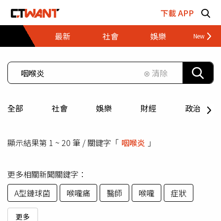
跳至主要內容區塊
下載 APP
最新
社會
娛樂
財經
⊗ 清除
全部
社會
娛樂
財經
政治
顯示結果第 1 ~ 20 筆 / 關鍵字「
咽喉炎
」
更多相關新聞關鍵字：
A型鏈球菌
喉嚨痛
醫師
喉嚨
症狀
更多