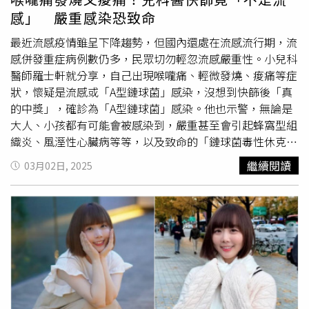
躺下以避免胃酸逆流，並留意每餐七分飽，飯後適度活動幫
部紅腫、吞嚥困難，甚至引起發熱及淋巴結腫大。胡皓淳醫
感」 嚴重感染恐致命
助胃排空，且於睡前喝少量水或服用鹽類制酸劑、睡姿維持
師建議維持規律作息，多喝溫水或含蜂蜜的飲品，以保持喉
右側臥。最後，醫師也可訓練患者調整自律神經調，可從深
嚨濕潤並提升免疫力。如果感染頻繁發作且影響生活品質，
最近流感疫情雖呈下降趨勢，但國內還處在流感流行期，流
呼吸、冥想、規律作息、避免過度刺激等要訣做起，有助於
可能需考慮進行扁桃腺切除手術，以徹底解決問題。此外，
感併發重症病例數仍多，民眾切勿輕忽流感嚴重性。小兒科
平衡患者的交感與副交感神經。尤冠棠強調，喉球症的症狀
胡皓淳醫師也提醒，如果長期用聲過度或不當的發聲習慣，
醫師羅士軒就分享，自己出現喉嚨痛、輕微發燒、痠痛等症
雖為喉部不適，實際上多與心理與自律神經因素有關，多數
亦可能導致慢性喉嚨痛。教師、歌手、客服等需要長時間說
狀，懷疑是流感或「A型鏈球菌」感染，沒想到快篩後「真
患者透過跨科整合診治，可於1至3個月內明顯改善病情甚至
話的職業，若未妥善保護聲帶，可能會引發聲帶結節或息
的中獎」，確診為「A型鏈球菌」感染。他也示警，無論是
痊癒。
肉，造成聲音嘶啞、異物感或喉嚨疲勞等症狀。胡皓淳醫師
大人、小孩都有可能會被感染到，嚴重甚至會引起蜂窩型組
建議避免大聲說話或嘶吼，調整發聲方式，並定期讓聲帶休
織炎、風溼性心臟病等等，以及致命的「鏈球菌毒性休克症
息。如果聲音持續受損，則需透過語言治療或音聲手術來改
候群」。羅士軒日前在臉書粉專「旭恩小兒科診所」分享一
繼續閱讀
03月02日, 2025
善狀況。胡皓淳醫師最後也提到，慢性喉嚨痛可能與多種因
張自己快篩的照片，表示因為出現喉嚨痛、微燒、些微痠痛
素相關，若症狀長期未改善，應尋求專業醫療評估，以確保
感的症狀，沒有看到腸病毒的潰瘍，讓他懷疑是不是流感或
喉部健康，避免進一步惡化。
「A型鏈球菌」，至少這2種可以用抗流感藥或抗生素進行針
對性的治療，沒想到的是，他親手幫自己做了快篩，竟然確
診為「A型鏈球菌」感染。羅士軒接著說明，「A型鏈球菌」
跟平常聽到的「肺炎鏈球菌」是不一樣的細菌，只是都屬於
「鏈球菌」的家族。值得注意的是，「A型鏈球菌」不管是
大人、小孩都有可能會被感染到，最常以
咽喉炎
及扁桃腺炎
來呈現，可能伴隨一般感冒輕微咳嗽、流鼻水的症狀；至於