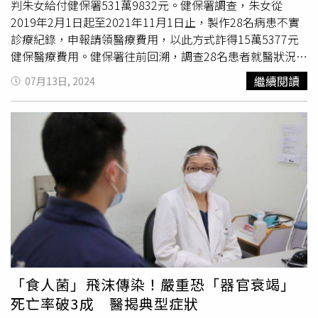
睡覺時容易流口水，還會伴隨其他主要疾病的症狀，例如，
判朱女給付健保署531萬9832元。健保署調查，朱女從
如果是巴金森氏症，他們除了睡覺流了一堆口水在枕頭，平
2019年2月1日起至2021年11月1日止，製作28名病患不實
常還會有手抖、行動不便等症狀。
診療紀錄，申報請領醫療費用，以此方式詐得15萬5377元
健保醫療費用。健保署往前回溯，調查28名患者就醫狀況，
發現違規申報比例達100％，即全數遭朱女「同日多刷健保
繼續閱讀
07月13日, 2024
卡而虛偽拆報醫療費用」情形，推估朱女於2017年3月1日
起至2022年2月28日期間，申請的531萬4614點健保點數均
虛偽申報。朱女辯稱1天刷多次是看診期間要解釋病情，還
要繕打病歷，忙中有錯而未注意電腦系統當機，才會不小心
重複登記多次，法官駁斥電腦持續當機2年不去修理，有違
常理。有病患指出，當初是去看勃起障礙疾病，但病歷卻記
載急性
咽喉炎
。也有病患因將健保卡遺忘在診所，竟憑空多
出10筆包括皮膚炎、急性結膜炎、急性支氣管炎等就醫紀
錄。朱女辯稱是因為上傳資料失敗，電腦公司指示要登錄別
的藥才會成功，多出的10筆就醫紀錄是因為要找該名病患的
電話，不小心按到看診病例。新竹地院法官認為朱女行為顯
然欺瞞健保署，並從中牟利，破壞珍貴公共資源，審酌朱女
「食人菌」飛沫傳染！嚴重恐「器官衰竭」
當庭指健保署為詐騙集團等犯後還矢口否認，依犯詐欺取財
死亡率破3成 醫揭典型症狀
罪，判處有期徒刑1年6個月，民事部分給付531萬9832元。