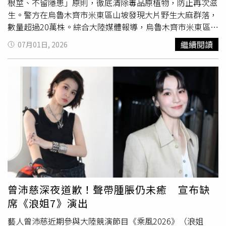
根莖、不留隱患」原則，徹底清除毒品原植物，防止再次滋
生。警方在烏魯木齊市米東區山坡發現大片野生大麻群落，
數量超過20萬株。綜合大陸媒體報導，烏魯木齊市米東區公
安分局禁毒大隊日前偕同柏楊河哈薩克族鄉派出所，持續執
繼續閱讀
07月01日, 2026
行常態化禁種鏟毒踏查工作，鎖定山林、荒地、坡地等人煙
較少、容易藏匿毒品原植物的區域，以徒步拉網方式逐一巡
查。執法人員在柏楊河鄉轄區周邊山坡發現大片野生大麻，
經勘查確認，整片植株生長密集、分布集中，數量超過20萬
株。警方確認情況後，立即通報柏楊河鄉政府及米東區人民
檢察院等單位共同處置，並迅速劃設警戒區域、固定現場證
據，隨後採取大型機具與人工同步清除的方式，將所有野生
大麻連根剷除，同時清理殘留根莖，避免植株再次萌發，確
保毒源徹底清除，不留下任何後續風險。執法人員採取機械
搭配人工方式，全面剷除野生大麻植株，避免毒品原植物再
次生長。警方表示，禁種鏟毒工作除了仰賴例行巡查外，也
希望民眾共同參與，一旦發現疑似非法栽種或野生毒品原植
曾沛慈深夜道歉！聲帶腫脹仍未癒 宣布缺
物，應立即向警方通報，以利及時處置，避免毒品原植物流
席《浪姐7》演出
入非法用途，維護社會治安與公共安全。禁毒單位也提醒，
大麻雖然在部分國家及地區開放醫療或娛樂用途，但大量或
藝人曾沛慈近期參與大陸競演節目《乘風2026》（浪姐