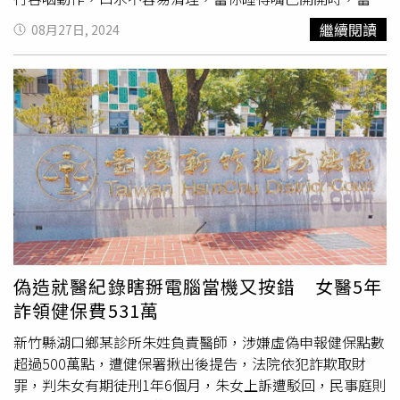
的「咽喉內視鏡」檢查之外，胃腸科的「上消化道內視鏡檢
口水就容易流出來了。此外，太累了也會一直流口水，黃軒
繼續閱讀
08月27日, 2024
查」（胃鏡檢查）是非常必要的！陳弘晉提醒，以上每個病
指出，有時候，你過度疲勞會影響神經系統的正常功能，當
人背後原因的比重會不太相同，經由醫師評估檢查，並針對
你太累時，更容易進入深度睡眠階段，在這個階段，你整個
原因找出適當用藥，多數病人都會得到不錯的治療效果。
人都很放鬆，控制唾液吞咽的面部和喉嚨神經肌肉也處於完
全放鬆的狀態，因此你的口水不太受控制，容易流出來了。
黃軒說，如果你的睡姿正確，並且沒有太累，但還是發現自
己莫名其妙一直流口水，這時要小心4個問題：1.口腔衛生
問題當你口腔有潰瘍，牙齦發炎，或你戴著牙套、剛戴上活
動假牙，這些都會刺激口腔，導致口水分泌增多。2.上呼吸
道問題當你常常有鼻炎、鼻竇炎、
咽喉炎
，這些都容易使你
的鼻腔和咽喉不通，你就會容易常常打開嘴巴呼吸，尤其是
睡覺的時候。那些打鼾的人，常常醒來時枕頭都是口水的痕
跡，大家有注意到嗎？只要上呼吸道阻塞，你就會張大嘴巴
偽造就醫紀錄瞎掰電腦當機又按錯 女醫5年
呼吸，口水就會容易外流。3.腦神經問題一些腦神經疾病，
詐領健保費531萬
例如腦中風、巴金森氏症，這些會影響臉部肌肉的協調，舌
咽動作失調，會導致口水到處流。4.胃食道逆流那些有食道
新竹縣湖口鄉某診所朱姓負責醫師，涉嫌虛偽申報健保點數
癌、食道潰瘍、胃潰瘍及火燒心的病人，在睡夢中也會過度
超過500萬點，遭健保署揪出後提告，法院依犯詐欺取財
刺激口腔，導致口水分泌過多，不過上述這些問題，除了在
罪，判朱女有期徒刑1年6個月，朱女上訴遭駁回，民事庭則