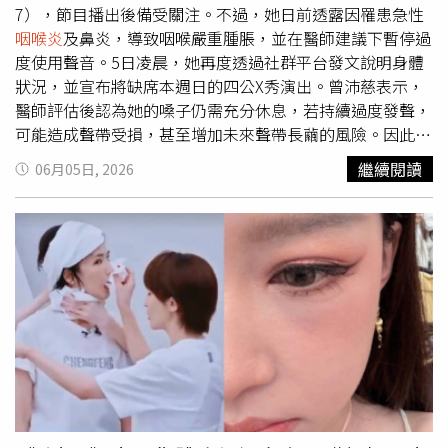
長期吸食仍可能對人體健康造成嚴重危害。過量使用可能導
7），節目播出後備受關注。不過，她日前透露因罹患急性
致意識不清、焦慮、憂鬱、敵意增加，甚至出現自殺傾向；
咽喉炎
及鼻炎，導致咽喉嚴重腫脹，並在醫師建議下暫停過
長期濫用則可能誘發精神錯亂、偏執及妄想等精神疾病。警
度使用聲音。5日凌晨，她再度透過社群平台發文說明身體
方針對山林、荒地及坡地等隱蔽區域展開拉網式巡查，查獲
狀況，並宣布將缺席本週日的四公X秀演出。曾沛慈表示，
大規模野生大麻。此外，大麻還可能損害大腦記憶力、注意
醫師評估後認為她的嗓子仍需充分休息，若持續過度發聲，
力、計算能力及判斷能力，使思考遲鈍、反應變慢，長期吸
可能造成聲帶受損，甚至增加未來聲帶長繭的風險。因此，
食甚至可能引發退化性腦部病變。同時，大麻也會削弱人體
在本次四公舞台中，她僅能參與兩首歌曲演唱，無法完成原
繼續閱讀
06月05日, 2026
免疫系統，降低細胞及體液免疫功能，增加感染病毒與細菌
定所有演出安排。她透露，在得知自身狀況可能影響表演
的風險；對呼吸系統而言，吸食大麻可能造成支氣管炎、
咽
時，便已提前向節目組及隊友說明情況，並坦言曾做好必須
喉炎
、氣喘發作及喉頭水腫等疾病，研究指出，吸食一支大
重新分配歌曲的準備。她表示，相較於勉強練習後在正式演
麻菸對肺功能造成的影響，甚至可能高於一支香菸。禁毒單
出時突然失聲，提早調整演出內容反而是較負責任的做法，
位指出，大麻還會影響肌肉協調及身體平衡能力，過量吸食
以免影響整體舞台呈現。關於外界關心的X秀演出安排，曾
可能導致站立不穩、手部顫抖，並降低操作精密機械及駕駛
沛慈指出，經過節目組與隊友同意後，最終以抽籤方式決定
交通工具的能力，增加意外事故風險，因此呼籲民眾切勿因
由隊友燦燦接替她完成相關演唱內容。她也特別向隊友表達
好奇或誤信不實資訊而接觸毒品，共同防範毒害危及個人健
感謝，感謝大家在她身體不適期間給予協助與支持。曾沛慈
康與社會安全。
在貼文中提到，對於臨時調整演出安排感到相當抱歉，也感
謝隊友瑤瑤與燦燦願意挺身協助。她坦言，在有限時間內接
手演出並不容易，因此對隊友承擔額外壓力感到過意不去。
談到目前復原進度，曾沛慈表示，自己的聲音仍容易出現沙