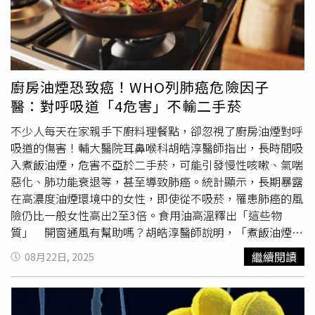
龍、猴、雞，腸胃及呼吸系統方面容易出問題，對於生冷油
炸類食物少吃爲宜，生活作息要有規律。小有病痛安全起見
找醫生檢查診治爲宜，切勿拖延，需要提高警惕；平時必須
多休養生息，避免勞損，防範未然。身體容易受傷，絕對不
可參與危險性的活動，慎防引起血光之災。 以下依照食衣
廚房油煙恐致癌！WHO列肺癌危險因子
住行育樂來建議「霜降」養生與禁忌：一、食的養生與禁
醫：對呼吸道「4危害」不輸二手菸
忌：肺喜潤而惡燥，秋季燥邪易傷人體津液，津液既耗，就
不少人每天在家親手下廚料理餐點，卻忽視了廚房油煙對呼
會出現燥象，表現為口乾舌燥、唇乾、鼻乾、咽喉乾燥、皮
吸道的傷害！輔大醫院耳鼻喉科胡皓淳醫師指出，長時間吸
膚皸裂。防秋燥需要從飲食上加強調節，一是減少辛辣刺激
入煮飯油煙，危害不亞於二手菸，可能引發慢性咳嗽、氣喘
物的攝入，秋天已經非常乾燥，身體本身就容易上火，所以
惡化、肺功能衰退等，甚至導致肺癌。統計顯示，長期暴露
對辛辣物的攝入要減少。二是盡量多吃些滋陰、潤肺、補液
在高濃度油煙環境中的女性，即使從不吸菸，罹患肺癌的風
生津的食物，如梨、芝麻、蜂蜜、南瓜、板栗、柿子、蓮
險仍比一般女性高出2至3倍。食用油高溫釋出「這些物
藕、山藥、白蘿蔔等食物，自製的銀耳蓮子粥，薏米粥等也
質」 開窗通風有幫助嗎？胡皓淳醫師說明，「煮飯油煙」
可以經常喝。煲湯時可適當加入杏仁、川貝、白果等，用以
是高溫烹調時，食用油受熱產生的煙霧與有害物質，當油溫
宣降肺氣，或加入沙參、石斛、麥冬、玉竹、百合等，既能
繼續閱讀
08月22日, 2025
超過200°C，會分解出醛類、酮類、酸類等有毒化合物，還
滋陰潤肺，還可根據體質情況靈活化解秋燥。二、衣的養生
有PM2.5細懸浮微粒，不僅會刺激呼吸道，長期吸入可能嚴
與禁忌：“百病從寒起，寒從腳下生”，民間就有“寒露腳
重損害肺部。有些人認為開窗通風就能解決油煙問題，但胡
不露”的說法。所以，要注意適時添衣，尤其是注意腳部保