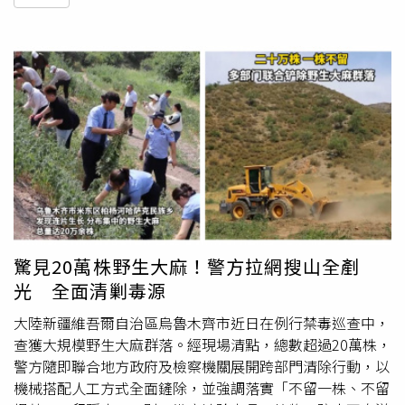
驚見20萬株野生大麻！警方拉網搜山全剷
光 全面清剿毒源
大陸新疆維吾爾自治區烏魯木齊市近日在例行禁毒巡查中，
查獲大規模野生大麻群落。經現場清點，總數超過20萬株，
警方隨即聯合地方政府及檢察機關展開跨部門清除行動，以
機械搭配人工方式全面鏟除，並強調落實「不留一株、不留