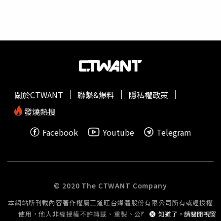
期。
可稱做flesh-eating bacteria。」他提到，A型鏈球菌確實是
其中一種很重要的「食人菌」，台灣一般是翻譯為「噬肉
菌」，而這次國內媒體由日文新聞翻譯過來，才會變成食人
菌，其實兩者是一樣的東西，「個人建議應該是噬肉菌比較
正確。」林氏璧強調，去每個國家旅遊都有風險，在新冠疫
情後的年代尤其如此，且新冠病毒還在不斷突變，有重症風
險因子的人還是有可能在旅遊中染病甚至到重症，對於可能
的狀況都要有心理準備，知道如何預防，還有沙盤推演才是
關於CTWANT
聯繫&爆料
隱私權政策
最重要的。林氏璧建議，如果民眾打算到日本旅遊，擔心會
感染A型鏈球菌，又不想因此取消行程，可以恢復新冠肺炎
發燒熱搜
疫情期間的2個習慣，就是戴口罩和勤洗手，但也不是他說
Facebook
Youtube
Telegram
可以去就可以去，「不是因此你去日本就一定不會遇到麻
疹、臭蟲、新冠、A型鏈球菌重症。了解風險高低，知道要
怎麼處理，該保的保險要保，做最壞的打算，最好的準
備。」
© 2020 The CTWANT Company
本網站所刊載內容著作權屬王道旺台媒體股份有限公司所有或經授權
使用，他人非經授權不許轉載、重製、公開播送或公開傳輸。
知道了，請關閉視窗