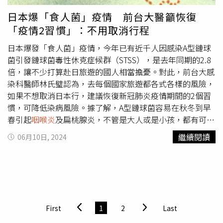
請大家不用太擔心。前陣子一位59歲的女性因為下腹部疼痛
日本爆「食人菌」疫情 前台大醫籲恢復
就醫，後來因為休克被轉至花蓮慈院，後續在醫療團隊的細
「疫情2習慣」：不用取消行程
心照護下，病況穩定後順利出院。花蓮慈濟醫院感染科何愉
懷醫師表示：戴口罩落實手部衛生，防疫做得好假期沒煩
日本爆發「食人菌」疫情，今年已有近千人因感染A型鏈球
惱。（圖／花蓮慈濟醫院提供）何愉懷醫師表示，其實A型
菌引發鏈球菌毒性休克症候群（STSS），是去年同期的2.8
鏈球菌是很常見的細菌，以花蓮慈院為例，每年平均個案數
倍，讓不少打算赴日旅遊的國人相當擔憂。對此，前台大感
大約20至30例，2024年上半年則是收治8例。而在疾病管制
染科醫師林氏璧認為，去每個國家旅遊都各式各樣的風險，
署監控下，臺灣目前沒有出現A型鏈球菌感染案例特別增加
如果不想取消日本行，建議恢復新冠肺炎疫情期間的2個習
的現象，所以，大家不用太過於恐慌，因為「食人菌」這個
慣，可降低染病風險。據了解，A型鏈球菌容易在秋冬到早
別名很恐怖，就自己嚇自己。比起嚇人的A型鏈球菌，何愉
春引起
咽喉炎
及扁桃腺炎，不管是大人或是小孩，都有可能
懷醫師提醒大家，臨床上發現，近日的新冠、流感、腸病毒
會被感染，依侵犯部位不同，症狀也不一樣，最常見就是喉
繼續閱讀
06月10日, 2024
與腺病毒感染人數不停累積，而且本來換季時就是流感的好
嚨，造成化膿性扁桃腺炎，患者喉嚨扁桃腺像被塗上一層奶
發季節，尤其是在暑期出遊時，難免會吃吃喝喝，還會接觸
油，會非常疼痛，與一般上呼吸道感染不同，不會咳嗽、流
到許多人群，所以，請大家一定要勤洗手，落實手部衛生，
鼻涕和結膜炎。林氏璧在臉書粉專「日本自助旅遊中毒者」
並且隨身備好口罩，在搭乘大眾交通工具時、人多的地方或
說明，出現在日文新聞的「人食いバクテリア（食人菌）」
者自己出現咳嗽、流鼻水症狀時，佩戴好口罩，保護自己也
是從英文的flesh-eating bacteria來的，「但其實英文上主要
保護周遭的人。防疫工作做得好，暑假出遊沒煩惱，何愉懷
是把necrotizing fasciitis（壞死性肌膜炎）俗稱flesh-eating
First
1
2
Last
醫師說，落實防疫維持身體健康，才能好好的享受愉快的假
disease，而可以造成necrotizing fasciitis的細菌有很多，都