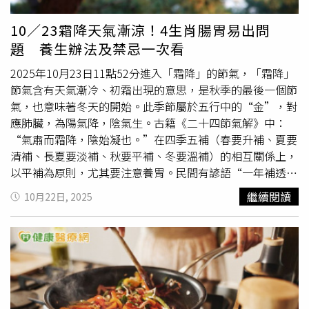
病患者誤將咽痛當作「上火」，結果引發更嚴重的真菌性肺
炎。他強調，抗生素並非萬能藥，只對細菌感染有效，對病
10／23霜降天氣漸涼！4生肖腸胃易出問
毒、真菌或過敏性炎症完全無效。根據統計，約70％的急性
題 養生辦法及禁忌一次看
咽痛源於病毒感染。若出現喉嚨痛、發熱等症狀，應進行血
常規或C反應蛋白檢測，確定感染類型後再用藥，切勿自行
2025年10月23日11點52分進入「霜降」的節氣，「霜降」
購藥服用。醫師特別呼籲，免疫力低下者與糖尿病患者更應
節氣含有天氣漸冷、初霜出現的意思，是秋季的最後一個節
提高警覺，避免亂用抗生素導致病情惡化。
氣，也意味著冬天的開始。此季節屬於五行中的“金”，對
應肺臟，為陽氣降，陰氣生。古籍《二十四節氣解》中：
“氣肅而霜降，陰始凝也。”在四季五補（春要升補、夏要
清補、長夏要淡補、秋要平補、冬要溫補）的相互關係上，
以平補為原則，尤其要注意養胃。民間有諺語“一年補透
透，不如補霜降”，足見這個節氣對我們的影響，中醫典籍
繼續閱讀
10月22日, 2025
《黃帝內經·素問·四氣調神大論篇》記載“聖人春夏養
陽，秋冬養陰”，霜降過後即立冬，此時“補霜降”應以養
陰為基本法則。養陰的內涵，一方面是指陽氣內收，精氣斂
藏，另一方面，太陰對應肺脾，少陰對應心腎，因此秋冬時
節也是調養肺脾和心腎的好時機。保健之道，於外要添衣保
暖全身，於內要重潤肺、保暖腸胃，增強身體的防衛能力。
2025年「霜降」這半個月，健康要注意的生肖是屬兔、