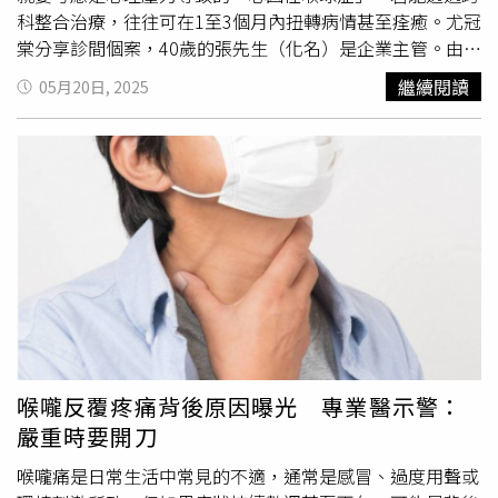
科整合治療，往往可在1至3個月內扭轉病情甚至痊癒。尤冠
棠分享診間個案，40歲的張先生（化名）是企業主管。由於
他的個性好強、責任感重，甚至下班後也在持續處理公事，
繼續閱讀
05月20日, 2025
但長期承受高度職場壓力，也導致精神亢奮、睡眠品質差。
此外，張先生5年來反覆出現喉嚨異物感與窒息感，總覺得
「像有東西卡在喉嚨」，因此經常下意識地清喉嚨、乾咳或
頻繁吞嚥唾液，但隨之而來的是聲音沙啞、胸悶、喉部緊縮
感等症狀，有時甚至是呼吸不順或吞嚥困難，讓他不禁懷疑
自己罹患重大疾病。張先生後來陸續就診腸胃科、耳鼻喉
科、胸腔科，接受胃鏡與咽喉鏡檢查皆無異常。雖然他曾被
醫師懷疑是胃食道逆流或鼻涕倒流，經治療後卻都不見好
轉，不僅症狀日益嚴重、體重也悄悄下降，甚至產生焦慮情
緒與失眠。直到他經友人建議轉診至身心科，配合血清素相
關藥物治療與調適壓力後，一個月內症狀明顯改善，重拾正
常生活。「不是卡痰，也不是癌，是壓力與自律神經失調惹
喉嚨反覆疼痛背後原因曝光 專業醫示警：
的禍。」尤冠棠解釋，「喉球症（Globus hystericus）」
嚴重時要開刀
又稱臆球症、神經性
咽喉炎
或交感神經性咽喉症候群，是一
種典型的身心症狀，患者以喉嚨異物感為主訴症狀，也常伴
喉嚨痛是日常生活中常見的不適，通常是感冒、過度用聲或