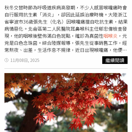
疫苗預防A族鏈球菌 療程擅自停藥恐引發嚴重後果值得注
意的是，A族鏈球菌與肺炎鏈球菌不同，目前並無疫苗可供
秋冬交替時節為呼吸道疾病高發期，不少人感冒喉嚨痛時會
預防。馬瑞杉醫師提到，感染A族鏈球菌必須接受完整的10
自行服用抗生素「消炎」，卻因此延誤治療時機。大陸浙江
天抗生素療程。許多患者在服藥2至3天後，症狀會顯著緩
省寧波市36歲張先生（化名）因喉嚨痛擅自吃抗生素，結果
解，但此時切記不可擅自停藥，否則不僅容易導致病灶復
病情惡化。北侖區第二人民醫院耳鼻喉科主任鄔忠偉檢查發
發，還可能產生抗藥性，甚至誘發急性腎絲球腎炎或風濕熱
現，他的咽喉後壁佈滿白色斑點，確診為真菌性
咽喉炎
，元
等後遺症。馬瑞杉醫師提醒，A族鏈球菌在人潮聚集的空間
兇是白色念珠菌。綜合陸媒報導，張先生從事銷售工作，經
或家族聚會中，極易發生傳染。一旦家中有人確診，同住者
常熬夜、出差，生活作息不規律，近日出現喉嚨痛，他便自
應立即佩戴口罩並勤洗手，才能有效阻斷傳播鏈。若民眾發
行購買阿奇黴素等藥品服用，然而病情不僅未改善，反而越
繼續閱讀
11月08日, 2025
現喉嚨出現異常劇痛、吞嚥困難等症狀，應儘速就醫釐清。
來越嚴重，這才到寧波市北侖區第二人民醫院就診。耳鼻喉
【延伸閱讀】55至64歲原住民福音 今年8月起能完整接種
科主任鄔忠偉在喉鏡檢查中發現，他的咽喉後壁佈滿白茫茫
公費肺炎鏈球菌疫苗九月童染「大魔王」肺炎鏈球菌 因這
斑點，猶如覆上「雪花」，最終確診為真菌性
咽喉炎
。鄔忠
1利器成功殺敵健康返家
偉指出，導致病情惡化的元兇是白色念珠菌。抗生素能殺死
https://www.healthnews.com.tw/readnews.php?
致病細菌，但也會破壞口腔內正常菌群，讓真菌有機可乘。
id=67916
加上張先生長期處於高壓狀態、免疫力下降，最終引發感
染。醫師立即要求他停用抗生素，改用抗真菌藥物治療。經
過一段時間的治療後，張先生喉嚨疼痛明顯緩解，白色斑點
也逐漸消退。鄔忠偉提醒，許多真菌性
咽喉炎
患者在就診前
都曾自行服用抗生素，其中約八成有亂用藥史，甚至有糖尿