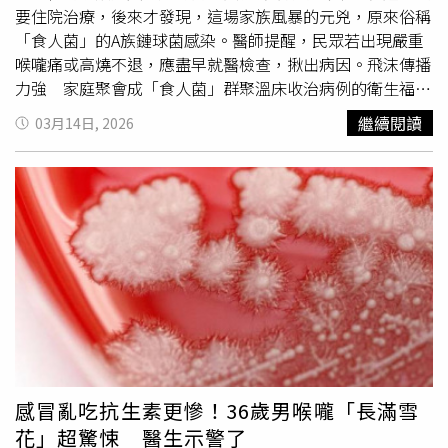
莓視為治病靈藥，尤其是急性細菌感染引發的發炎，若僅靠
要住院治療，後來才發現，這場家族風暴的元兇，原來俗稱
吃水果而延誤就醫，恐讓輕微的
咽喉炎
或胃腸炎演變成化膿
「食人菌」的A族鏈球菌感染。醫師提醒，民眾若出現嚴重
或脫水等重症。此外，醫師特別點名4類族群的人不宜盲目
喉嚨痛或高燒不退，應盡早就醫檢查，揪出病因。飛沫傳播
跟風多吃藍莓。首先是糖尿病患者，須注意水果糖分對血糖
力強 家庭聚會成「食人菌」群聚溫床收治病例的衛生福利
的影響；其次是脾胃虛寒、容易腹瀉者，因藍莓性涼，過食
部彰化醫院任職的小兒科主任馬瑞杉表示，A族鏈球菌常引
繼續閱讀
03月14日, 2026
恐加劇症狀；第三是腎臟病患者，藍莓所含的草酸鹽可能導
起急性
咽喉炎
與扁桃腺炎，主要透過飛沫或接觸傳播，在家
致結石惡化；最後是正在服用「抗凝血藥物」（如華法林）
庭或人潮密集場所容易造成群聚感染，是極具攻擊性的「喉
的患者，藍莓中的水楊酸成分可能干擾藥效，增加出血風
嚨殺手」。家住彰化縣二林鎮的39歲吳姓婦女就表示，當初
險。
家裡是8歲的兒子先出現昏睡與劇烈喉嚨痛，就醫時發現扁
桃腺明顯腫大，甚至痛到難以張口。沒想到接下來她與其他
家人，也陸續出現相同症狀，包括5名孩子及親戚，一個家
裡多達8人發病，其中6人因症狀嚴重，還住院約6天。病程
演變極快 A族鏈球菌恐引發毒性休克症候群馬瑞杉主任解
釋，A族鏈球菌臨床常見症狀主要為急性
咽喉炎
、扁桃腺紅
腫及高燒不退。雖然多數個案表現為劇烈喉嚨痛，但若細菌
深入侵犯肌肉筋膜，可能演變為壞死性筋膜炎，嚴重甚至會
引發毒性休克症候群或多重器官衰竭。由於其病程變化極
感冒亂吃抗生素更慘！36歲男喉嚨「長滿雪
快，且死亡率不容小覷，因此被冠上「食人菌」的稱號。無
花」超驚悚 醫生示警了