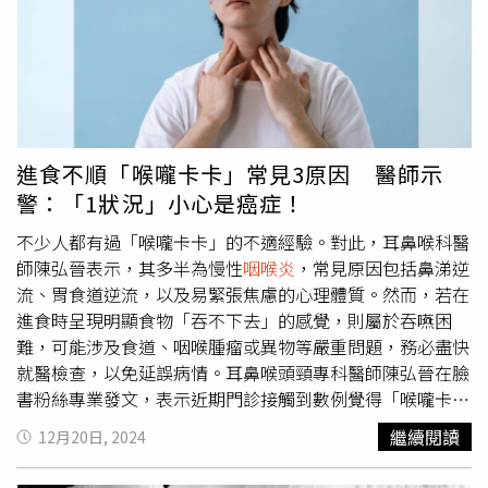
她是得了由細菌引起的「急性
咽喉炎
」，由於喉嚨腫脹情況
較為嚴重，醫師還開了抗生素，所幸吃完藥後病情已逐漸好
轉。歷經富國島驚魂後，她也心有餘悸直呼「千躲萬躲還是
躲不過…太恐怖了…大家出國一定要小心。」並呼籲大家出
國旅遊前，除了要小心食物中毒外，也要確保自身的免疫
力，以免在抵抗力不足的情況下，不小心感染中鏢。
進食不順「喉嚨卡卡」常見3原因 醫師示
警：「1狀況」小心是癌症！
不少人都有過「喉嚨卡卡」的不適經驗。對此，耳鼻喉科醫
師陳弘晉表示，其多半為慢性
咽喉炎
，常見原因包括鼻涕逆
流、胃食道逆流，以及易緊張焦慮的心理體質。然而，若在
進食時呈現明顯食物「吞不下去」的感覺，則屬於吞嚥困
難，可能涉及食道、咽喉腫瘤或異物等嚴重問題，務必盡快
就醫檢查，以免延誤病情。耳鼻喉頭頸專科醫師陳弘晉在臉
書粉絲專業發文，表示近期門診接觸到數例覺得「喉嚨卡
卡」的患者，也有主訴「吞嚥困難」的病人。他特別指出，
繼續閱讀
12月20日, 2024
這兩者之間有很大不同，臨床上「喉嚨卡卡」大部分是良性
功能性疾病的「慢性
咽喉炎
」所引起，但是「吞嚥困難」則