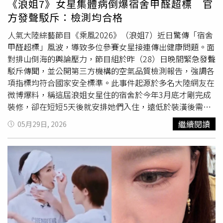
《浪姐7》女星集體病倒爆宿舍甲醛超標 官
啞情況，即使練唱後也會感受到喉嚨不適，暫時無法長時間
方發聲駁斥：檢測均合格
使用聲音或持續演唱太久。她透露，先前聲帶及周邊組織一
度嚴重腫脹，導致聲帶無法正常閉合，因此目前仍以休養與
人氣大陸綜藝節目《乘風2026》（浪姐7）近日驚傳「宿舍
調理為主，希望能盡快恢復健康狀態。事實上，曾沛慈上月
甲醛超標」風波，導致多位參賽女星接連傳出健康問題。面
27日曾公開表示，因急性
咽喉炎
及鼻炎影響，加上19年前
對排山倒海的輿論壓力，節目組於昨（28）日晚間緊急發聲
參加歌唱比賽期間曾有過度使用嗓音的經歷，醫師特別要求
駁斥傳聞，並公開第三方機構的空氣品質檢測報告，強調各
她禁聲休養。如今再度宣布缺席部分演出，也讓不少關心她
項指標均符合國家安全標準。此事件起源於多名大陸網友在
的粉絲留言祝福，希望她能優先照顧身體，早日恢復最佳狀
微博爆料，稱這屆浪姐女星住的宿舍於今年3月底才剛完成
態。
裝修，卻在短短5天後就安排她們入住，遠低於裝潢後需通
風15至30天的安全建議。此外，節目組過去就常被指責為
繼續閱讀
05月29日, 2026
了舞台視覺效果，每季都會重新粉刷油漆並更換新家具；加
上先前曾發生宿舍偷拍事件，導致女藝人們為了隱私被迫長
期緊閉門窗，可能造成室內甲醛無法有效散去。環境危機直
接反映在藝人的身體狀況上，住在同棟宿舍的5位女星近期
先後有健康問題。台灣女星曾沛慈被診斷出急性
咽喉炎
，更
被拍到在練舞時突然流鼻血、熟練止血動作的畫面，令粉絲
心疼不已；陸籍女星孫怡則爆出眼睛長針眼，另外包括闞清
子、謝楠及范瑋琪，也陸續出現咽喉劇痛、嗓音沙啞等不適