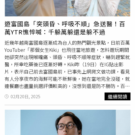
「猩紅熱」則是另一種表現，除了發燒、扁桃腺炎之外，還
會出現草莓舌、摸起來如砂紙般粗糙的皮疹。羅士軒指出，
「A型鏈球菌」偶爾會造成嚴重的感染，像是蜂窩型組織
遊富國島「突頭昏、呼吸不順」急送醫！百
炎、壞死性筋膜炎（日本流行的食肉菌）、風溼性心臟病、
萬YTR憔悴喊：千躲萬躲還是躲不過
急性腎絲球腎炎，甚至會產生致命的鏈球菌毒性休克症候群
（STSS）；如果是一般的輕症，通常在用抗生素的24～48
近幾年越南富國島逐漸成為台人的熱門觀光景點，日前百萬
小時會緩解症狀，經過適當治療24小時過後，即不具有傳染
YouTuber「那個女生Kiki」也飛往當地旅遊，怎料遊玩期間
力。羅士軒也回憶，「對於A型鏈球菌，個人有慘痛的經
她卻突然出現喉嚨痛、頭昏、呼吸不順等症狀，嚇到趕緊就
驗，想當年在小兒科當實習醫師的時候，就因為喉嚨痛、發
醫，所幸吃藥後已逐漸好轉。Kiki昨（19日）在IG貼出影
高燒，看了門診拿了抗生素吃，依舊沒改善，最後還是住院
片，表示自己前去富國島前，已事先上網爬文做功課，看見
打了好幾天的抗生素，大概就是那時候開始跟小兒科、感染
有人分享夜市的海鮮可能不新鮮後，她在當地完全沒碰，就
科結下孽緣」。最後，羅士軒提醒，發現自己身體不適時，
連餐廳也盡量挑選評價較高的，沒想到還是防不勝防。百萬
還是要趕快就醫，「適當治療後不但可以讓症狀盡快減輕，
YouTuber「那個女生Kiki」在越南富國島旅遊時，突然出現
繼續閱讀
02月20日, 2025
還能避免嚴重後遺症」。
喉嚨痛、頭暈、呼吸不順等症狀，嚇到趕緊就醫。（圖／擷
取自Instagram／minikiki_0529）當天晚上，她突然感到喉
嚨一陣刺痛，約莫2小時後症狀卻越來越嚴重，不僅口水快
要吞不下去，就連頭也變得昏昏的，甚至呼吸也越來越不
順，讓她立馬決定前往醫院就醫。Kiki透露，經醫生診斷，