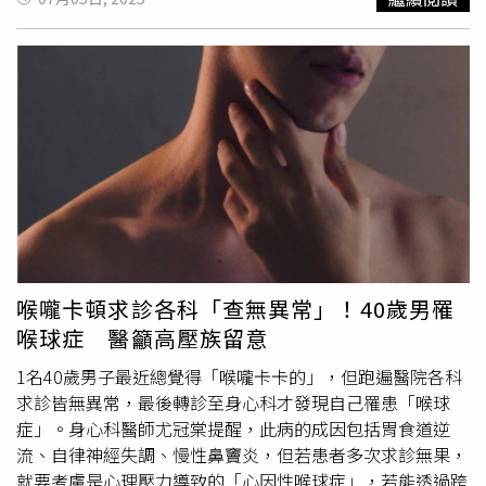
煙危害，胡皓淳醫師建議，經常在廚房烹調的人應採取以下
多，傳播方式以飛沫、親密接觸為主。輕度感染大部分是以
六、樂的養生與禁忌：晚秋時節，淒風慘雨、草枯葉落，人
防護措施：安裝效能相對較高的抽油煙機、控制油溫避免過
咽喉炎
跟猩紅熱來表現。前者的症狀為發燒、喉嚨痛、呼吸
感受了季節的變化容易起憂思。人腦底部，有一個叫松果體
度加熱、選擇冒煙點較高的食用油、烹調時佩戴口罩保護呼
道症狀，後者則是伴隨出疹，患者會感覺有點癢，出現草莓
的腺體，能分泌一種褪黑激素，它使人意志消沉、抑鬱不
吸道、定期清潔廚房設備。胡醫師也提醒，若出現長期咳
色。嚴重感染時則可能會休克、死亡。他還指出，英國
樂。而入秋之後，松果體分泌褪黑激素相對增多，人的情緒
嗽、胸悶、呼吸困難等症狀，應儘快就醫、檢查肺功能。不
2016年曾發生A型鏈球菌嚴重感染事件，當時有不少人因毒
相應低沉消極，多走出戶外，曬曬太陽。情志調養就是使神
要因為廚房油煙很常見就不以為意，改善廚房環境才能守護
性休克症候群而死亡。近期長庚收治了1名8、9歲的學童，
氣收斂，思維平靜，以適應秋天的肅殺、陽氣收斂的特性。
呼吸道健康。資料來源：生涯一筋 胡皓淳醫師-輔大醫院 耳
起初也有發燒、肌肉痠痛等症狀，但發病不到2天，就出現
可以多聽一些較為輕鬆歡樂的音樂，換一些暖色調的服飾來
鼻喉科 新莊五股泰山【延伸閱讀】沒抽菸卻得肺癌？醫親
血壓下降、全身出疹，演變為毒性休克症候群，被送到加護
調節心情。秋季最重要的養生秘籍，就在於舒緩壓力，擁有
解真相：基因突變和環境因素是關鍵！ 中年男感冒咳嗽半
病房搶救。邱政洵解釋，A型鏈球菌會分泌毒素，刺激免疫
正面積極的心態，老朋友之間多聊天，通過交流也能夠讓人
年未癒？ 醫：其實是「氣喘」導致！
系統，導致很厲害的發炎反應，接著就造成休克，全身也會
們情緒好。
https://www.healthnews.com.tw/readnews.php?
出疹子。這名個案非常嚴重，投以抗生素、輸液、升壓劑、
id=65976
免疫球蛋白治療，治療1周後血壓已穩定，目前仍在住院
喉嚨卡頓求診各科「查無異常」！40歲男罹
中。邱政洵特別強調，約在2周前就已經觀察到A型鏈球菌感
喉球症 醫籲高壓族留意
染有增多趨勢，近期1個診就能看見2、3個猩紅熱的患者，
顯示現在社區中已在流行。由於孩子夏天免不了參加活動，
1名40歲男子最近總覺得「喉嚨卡卡的」，但跑遍醫院各科
民眾務必記得勤加洗手，出入人多的地方還是要戴口罩。他
求診皆無異常，最後轉診至身心科才發現自己罹患「喉球
還提醒，由於A型鏈球菌目前沒有疫苗可用，家長若觀察到
症」。身心科醫師尤冠棠提醒，此病的成因包括胃食道逆
小朋友活動力下降、血壓變化，就要趕快送去醫院檢查。
流、自律神經失調、慢性鼻竇炎，但若患者多次求診無果，
就要考慮是心理壓力導致的「心因性喉球症」，若能透過跨