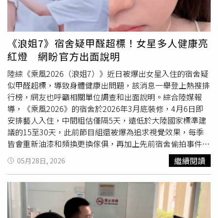
症狀。對此，有醫學專家公開指出，這群藝人的集體病徵，
與醫學上短期暴露於高濃度甲醛環境中所引發的急性黏膜刺
激與呼吸道反應高度吻合。浪姐7女藝人健康問題一度衝上
微博熱搜排行榜，更引發粉絲輿論。對此，節目組28日晚間
《浪姐7》宿舍疑甲醛超標！女星多人健康亮
火速發布澄清聲明，嚴正駁斥甲醛超標的不實傳聞，並說
紅燈 網盼官方出面說明
明，本季姐姐們居住的宿舍是沿用多年的聖爵菲斯酒店垂釣
別墅，並非全新裝潢。為了確保環境安全，團隊已分別於4
陸綜《乘風2026（浪姐7）》近日被爆出女星入住的宿舍疑
月2日與5月7日，兩度委託第三方專業機構進行室內空氣品
似甲醛超標，導致身體健康出問題，該消息一舉登上熱搜排
質檢測，報告結果皆顯示合格。節目組在聲明中更進一步列
行榜，網友也呼籲相關單位調查和出面說明。綜合陸媒報
出數據，指出宿舍內的甲醛換算結果均小於參考限值
導，《乘風2026》的宿舍於2026年3月底裝修，4月6日即
0.08mg/m³，其他如苯、甲苯、二甲苯等化學物質也均低於
安排藝人入住，中間粗估僅隔5天，遠低於大陸國家標準建
安全標準。節目組強調，對於每一位前來挑戰的姐姐而言，
議的15至30天，此前節目組還被爆為追求視覺效果，每季
這裡不僅是努力表現的舞台，更是汲取力量的家，團隊始終
皆會重新油漆和頻換更換傢俱，再加上先前宿舍偷拍事件，
將藝人的健康放在首位，並感謝各界的善意監督。
藝人被迫長期緊閉門窗，恐導致室內甲醛無法有效散去。然
繼續閱讀
05月28日, 2026
而住在同棟宿舍的5位女星，身體健康幾乎同步亮紅燈，曾
沛慈被診斷出急性
咽喉炎
，還被拍到練習時突然流鼻血，自
己熟練地止血的狀況，其他諸如孫怡出現麥粒腫（針眼），
闞清子、謝楠及范瑋琪都陸續有咽喉痛、嗓音沙啞等症狀。
有專家發文指出，這正是短期暴露於甲醛所引發的反應相