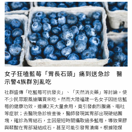
後，趕緊前往寧波市北崙區第二人民醫院求診。耳鼻喉科主
任鄔忠偉在了解病情後，先替她安排喉鏡檢查，結果發現李
女士左側聲帶竟已固定不動。醫師研判，這恐怕不是單純
咽
喉炎
，而可能是其他器官病變引發的連鎖反應，因此建議進
一步檢查。醫療團隊之後陸續排除頭部、頸部等相關疾病，
最終將病灶鎖定在肺部。胸部電腦斷層（CT）顯示，李女
士左上肺存在明顯團塊陰影，而後續增強CT則進一步確
認，為肺部惡性腫瘤，且已伴隨縱膈淋巴結腫大，之後也立
即轉診胸外科接受治療。胸外科醫師秦磊指出，李女士之所
以持續聲音沙啞，是因肺部腫瘤侵犯縱膈淋巴結後，進一步
女子狂嗑藍莓「胃長石頭」痛到送急診 醫
壓迫到「喉返神經」所導致。他解釋，喉返神經是控制聲帶
示警4族群別亂吃
正常運動的重要神經，其路徑一路延伸至胸腔內部，一旦遭
到壓迫，就會造成聲帶活動異常，進而出現持續性聲音沙
社群盛傳「吃藍莓可抗發炎」、「天然消炎藥」等討論，使
啞。秦磊也提醒，「當出現這類症狀時，也代表腫瘤可能已
不少民眾跟風搶購買來吃。然而大陸福建一名女子因迷信藍
開始影響周邊組織結構。」所幸李女士目前就醫仍不算太
莓的健康功效，連續2天大量食用，竟引發劇烈腹痛、嘔吐
晚，院方表示，她已開始接受規範化系統治療。醫師也強
等症狀；去醫院急診檢查後，醫師發現其胃部出現硬結團
調，像李女士這類「不抽菸、不咳嗽卻確診肺癌」的案例，
塊，確診為胃結石，主因是短時間攝取過多藍莓，導致果膠
近年在臨床上其實並不少見。根據《2025浙江省腫瘤登記
與鞣酸在胃部凝結成石，甚至可能引發胃潰瘍。根據陸媒