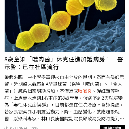
醫師提醒，油煙中的有害物質非常細小，普通的窗戶通風無
暖。晚上用熱水泡腳可以起到禦寒作用，避免感冒的發生。
法完全排除，還會附著在牆壁、櫃子與衣物上，形成長期的
老年人不要穿硬底鞋，鞋要寬鬆些，襪子要透氣護膚。三、
污染源。不吸菸肺卻不好？醫揭廚房油煙對呼吸道有4危害
住的養生與禁忌：秋天氣候早晚溫差大，冷熱失常，往往使
胡皓淳醫師表示，長期暴露在廚房油煙中，對呼吸道可能帶
人措手不及，賊風往往會乘虛而入，使人生病。受到賊風侵
來以下4大影響：慢性咳嗽與
咽喉炎
：長期吸入油煙會刺激
襲，往往會全身酸痛，疲乏無力，還會引起
咽喉炎
、氣管炎
上呼吸道黏膜，導致咽喉持續發炎，例如家庭主婦煮飯後常
等。防賊風要注意穿衣、蓋被，不要隨意減衣。四、行的養
見有喉嚨乾癢、持續咳嗽、聲音沙啞等。油煙中的有害化學
生與禁忌：養生先養心，秋天適合早睡早起，而到了冬天，
物質會破壞咽喉黏膜的保護屏障，細菌更易入侵，釀成反覆
就要早睡晚起。俗話說，“春困秋乏”，秋天容易疲乏，不
感染。支氣管炎與氣喘惡化：油煙中的PM2.5可深入支氣
少人有賴床的習慣，想要防“秋乏”，首先要保證充足的睡
8歲童染「噬肉菌」休克住進加護病房！ 醫
管，引發慢性支氣管炎，就算無病史也可能誘發氣喘，原有
眠，每天可以比夏季多睡上一個小時左右，以助人體陰陽平
示警：已在社區流行
氣喘患者則症狀明顯惡化。研究顯示，長期暴露於油煙的女
衡和收斂神氣，利於消除疲勞，增強免疫力。其實長時間睡
性，氣喘風險比一般人高出3.5倍。肺功能衰退與肺阻塞：
暑假來臨，中小學學童迎來自由奔放的假期。然而有醫師示
眠容易導致體內細胞缺氧，往往不但越睡越困，有時還容易
有毒物質會損害肺泡與支氣管壁，造成肺功能逐漸衰退，長
警，近期臨床觀察到A型鏈球菌（俗稱「噬肉菌」、「食人
頭暈，因此這個時節需要適當控制睡眠時間，再賴也不要超
期吸入可能引發肺部纖維化，出現呼吸困難、胸悶與活動耐
菌」）感染個案明顯增加，不僅造成
咽喉炎
、猩紅熱等輕
過10個小時。五、育的養生與禁忌：秋天人的情緒容易抑
力下降等症狀。有些家庭主婦不吸菸，卻在中年出現肺功能
症，上周更收治到1名重症的8歲學童，發病不到2天就演變
鬱，因此要多到戶外運動。預防呼吸道疾病，頭一條便是少
下降，油煙就是主要原因之一。肺癌風險增加：油煙含有苯
為「毒性休克症候群」，目前都還在住院治療。醫師提醒，
去人多、空氣不流通的地方，此外還應注意保溫。登高既可
並芘、甲醛、丙烯醛等多種致癌物，為最令人擔憂的影響，
若家長觀察到小朋友活動力下降、血壓變化，就應趕緊就
使肺的功能得到舒暢，同時登至高處極目遠眺，心曠神怡，
世界衛生組織（WHO）更已將廚房油煙列為肺癌重要危險
醫。感染科專家、林口長庚醫院副院長邱政洵受訪時提到，
可舒緩心情。此階段運動健身的活動量不宜過大，也不宜劇
因子。常下廚要採取防護措施 改善廚房環境護肺部針對油
A型鏈球菌感染通常發生在國小到高中的學童及青少年較
烈，以微微出汗為宜，但也需根據自身的身體情況調節。
繼續閱讀
07月05日, 2025