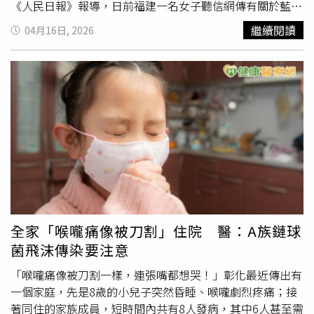
年報》顯示，目前肺癌已是當地男性與女性癌症發病率及死
《人民日報》報導，日前福建一名女子聽信網傳有關於藍莓
亡率第一名。秦磊指出，近年肺癌發生率持續上升，與吸
對身體有多好的傳聞，一天就吃下250公克藍莓，連續兩天
繼續閱讀
04月16日, 2026
菸、空氣污染、職業暴露、遺傳及慢性肺病等因素都有關
都大量攝取，結果身體還沒變好，就先出現腹部劇痛，伴隨
聯。他進一步說明，肺癌最可怕之處，在於早期症狀相當隱
噁心和胃酸逆流。女子就醫檢查才發現，胃部已有結石。福
匿。由於肺部組織對痛覺並不敏感，因此當腫瘤仍小、尚局
建第二人民醫院腸胃科毛姓醫師指出，藍莓確實含有豐富的
限在肺部時，患者往往不會出現明顯不適，這也是為何有些
花青素與膳食纖維，對於改善慢性低度發炎、維護血管健康
患者即使已到早中期，仍沒有咳嗽、喘或胸痛等典型呼吸道
及調節腸道菌叢具有正面助益。醫師表示，藍莓中的抗氧化
症狀。不過醫師也提醒，肺癌並非完全無跡可尋。若出現
成分能輔助降低心血管疾病風險與代謝症候群，但必須強
「莫名聲音沙啞」，且經持續治療後仍未改善，或反覆出現
調，食物的「抗炎」效果屬於長期營養調理，與醫學上的
不明原因阻塞性肺炎等情況，都可能是肺部病變發出的警
「抗生素」或「消炎藥」性質截然不同。針對這起案例，毛
訊，尤其長期吸菸、暴露於污染環境、有肺癌家族史或慢性
醫師解釋，藍莓雖是優質水果，但含有較高比例的果膠與鞣
肺病患者，更應定期接受低劑量螺旋CT（LDCT）檢查，這
酸，若在空腹狀態下一次攝取過多（如案例中每日食用約
也是目前國際公認肺癌早期篩查的「黃金標準」。
250公克），這些成分會與胃酸發生反應，並與蛋白質結合
形成難以消化的固體團塊。因此，對於腸胃功能較弱或消化
全家「喉嚨痛像被刀割」住院 醫：A族鏈球
道敏感的族群來說，過量食用非但不能抗發炎，反而會加重
菌飛沫傳染要注意
腸胃負擔，引發嚴重的消化道梗阻。有營養師建議，一般成
人食用藍莓應掌握「適量、不空腹」的原則，每日建議攝取
「喉嚨痛像被刀割一樣，連張嘴都想哭！」彰化最近傳出有
量約為一小把（約10至20顆），選擇直徑約1.4至1.6公分的
一個家庭，先是8歲的小兒子突然昏睡、喉嚨劇烈疼痛；接
中型果實最能兼顧口感與營養價值。同時呼籲民眾切勿將藍
著同住的家族成員，短時間內共有8人發病，其中6人甚至需