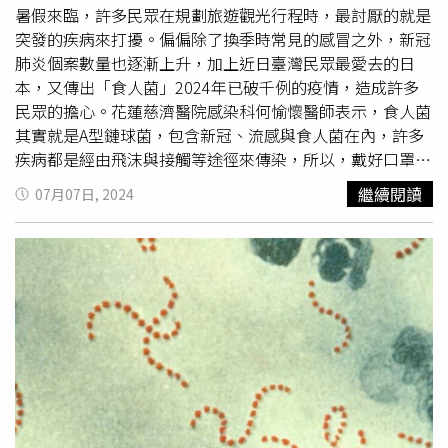
暑假來臨，許多民眾在規劃旅遊觀光行程時，最討厭的就是
突發的疾病來打擾。偏偏除了換季時常見的感冒之外，新冠
肺炎個案數量也逐漸上升，加上近日臺灣民眾最愛去的日
本，又傳出「食人菌」2024年已破千例的疫情，造成許多
民眾的擔心。花蓮慈濟醫院感染科何愉懷醫師表示，食人菌
其實就是A型鏈球菌，包含新冠、流感與食人菌在內，許多
疾病都是經由飛沫與接觸等途徑來傳染，所以，戴好口罩、
常洗手就能有效預防。A型鏈球菌是一種常見的細菌，因為
繼續閱讀
07月07日, 2024
傷口感染後，常會出現組織壞死僵硬的情況，外觀看起來就
像被細菌吃了一大塊，所以，有人稱之為食人菌。何愉懷醫
師表示，感染A型鏈球菌之後，常會發生
咽喉炎
、扁桃腺
炎，還有一些皮膚軟組織的發炎，少部分的人會出現風濕性
關節炎或風濕性心臟病等問題，而感染A型鏈球菌嚴重時會
引起休克、器官衰竭，甚至是死亡的危險，其中如果引發毒
性休克症候群（Streptococcal Toxic Shock Syndrome，簡
稱STSS）的時候，預估有超過三成的死亡率。「經過適當
的治療，A型鏈球菌感染的治癒率還是很高的。」何愉懷醫
師表示，目前針對A型鏈球菌的治療，主要以抗生素為主，
臨床上使用盤尼西林或頭孢子素的治療效果都很好，所以，