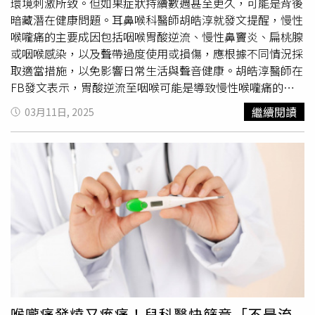
隨喉部卡住、緊縮、堵塞的感覺，或頻繁清喉嚨、乾咳但無
環境刺激所致。但如果症狀持續數週甚至更久，可能是背後
痰，及吞嚥時覺得卡頓，但吞嚥功能正常。此外，民眾若有
暗藏潛在健康問題。耳鼻喉科醫師胡皓淳就發文提醒，慢性
喉嚨發癢、聲音沙啞，及呼吸時感覺喉部不順或有壓迫感，
喉嚨痛的主要成因包括咽喉胃酸逆流、慢性鼻竇炎、扁桃腺
抑或是胸悶、頸部緊繃、耳壓感、輕微頭暈，也可能是罹患
或咽喉感染，以及聲帶過度使用或損傷，應根據不同情況採
喉球症。尤冠棠表示，喉球症的病因複雜，常見的危險因子
取適當措施，以免影響日常生活與聲音健康。胡皓淳醫師在
包括輕度胃食道逆流、自律神經失調、慢性鼻竇炎。其中，
FB發文表示，胃酸逆流至咽喉可能是導致慢性喉嚨痛的關
胃食道逆流可能導致胃酸刺激咽喉神經，誘發不適；自律神
鍵因素之一。當胃酸刺激喉部黏膜時，會產生異物感、疼
繼續閱讀
03月11日, 2025
經失調通常是壓力或焦慮使交感神經過度活躍，會造成唾液
痛，並伴隨乾咳、聲音嘶啞或持續清喉習慣。有些患者甚至
分泌減少、胃排空變慢，也使胃酸更快逆流；慢性鼻竇炎容
會感到胸口灼熱（胃灼熱）。胡皓淳醫師建議避免高脂肪、
易造成鼻腔分泌物長期倒流至咽喉，也將刺激咽部神經產生
辛辣或酸性食物，睡前2至3小時內避免進食，並在睡覺時將
異物感。此外，民眾若有心理壓力或未表達的情緒，也會轉
頭部略微抬高，以減少胃酸逆流的可能性。若症狀嚴重，則
化為身體病症。尤冠棠提醒，患者經耳鼻喉喉科與腸胃科排
需要進一步尋求醫療評估與藥物治療。另外造成喉嚨長期不
除器質性問題後，喉嚨異物感還是未緩解，就有高機率是心
適的常見原因則有慢性鼻竇炎。胡皓淳醫師解釋，當鼻涕倒
因性喉球症，應轉診至身心科或精神科。尤冠棠提到，醫師
流至喉部，分泌物長期刺激喉嚨黏膜，會造成疼痛感或異物
為患者治療心因性喉球症時，藥物上常用血清素受器調節劑
感，並可能伴隨鼻塞、流鼻涕、口臭、頭部壓力感等症狀。
（如SSRI／SNRI）以穩定情緒、改善自律神經功能。其
胡皓淳醫師建議使用生理食鹽水沖洗鼻腔，以清除多餘分泌
次，醫師也可提供患者心理調適與諮商，鼓勵患者表達情
物，同時避開過敏原，如塵蟎、花粉等。如果鼻竇炎急性發
緒、紓解壓力，必要時搭配心理治療，有助於緩解症狀。再
作，可能需要抗生素治療，以防止症狀惡化。另一個常見原
者，尤冠棠也建議患者調整生活與飲食，包括用餐後勿立即
因是慢性扁桃腺炎或
咽喉炎
。當扁桃腺反覆發炎，會導致喉
喉嚨痛發燒又痠痛！兒科醫快篩竟「不是流