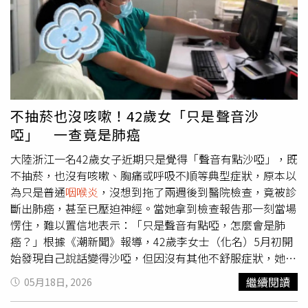
似。截至目前為止，節目組尚未對此做出官方回應和說明，
也沒對女星健康同時出現異常做出說明。
不抽菸也沒咳嗽！42歲女「只是聲音沙
啞」 一查竟是肺癌
大陸浙江一名42歲女子近期只是覺得「聲音有點沙啞」，既
不抽菸，也沒有咳嗽、胸痛或呼吸不順等典型症狀，原本以
為只是普通
咽喉炎
，沒想到拖了兩週後到醫院檢查，竟被診
斷出肺癌，甚至已壓迫神經。當她拿到檢查報告那一刻當場
愣住，難以置信地表示：「只是聲音有點啞，怎麼會是肺
癌？」根據《潮新聞》報導，42歲李女士（化名）5月初開
始發現自己說話變得沙啞，但因沒有其他不舒服症狀，她起
初以為只是連假玩太累，或不小心著涼導致
咽喉炎
復發，因
繼續閱讀
05月18日, 2026
此並未太在意，心想休息幾天應該就會恢復。沒想到整整兩
週過去，聲音沙啞情況始終沒有改善，李女士察覺不對勁