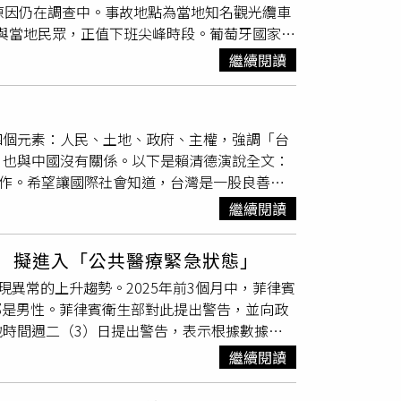
原因仍在調查中。事故地點為當地知名觀光纜車
太陽），沒想到，柯震東也開心地跟著唱，而且還是
擠滿旅客與當地民眾，正值下班尖峰時段。葡萄牙國家調
利文，酒保因為讚賞他唱得很好聽又會義大利
相關證據研判，罹難者中極可能包含2名加拿大
納悶柯震東為何會唱？他回答「小時候有教
繼續閱讀
確認。葡萄牙檢察總長辦公室指出，目前已確認的
亂說，再考他另兩位男高音是誰？他仍答出是
多
來自多國，里斯本民防局長說明，傷者包括年齡在
交流酒會遇上《國寶》導演李相日，雙方相互交
2名德國人、2名西班牙人，以及分別來自法國、
柯震東為本片敬業吃肥。前年12月他赴澳門拍
四個元素：人民、土地、政府、主權，強調「台
光纜車出軌，造成16人死亡。（圖／達志／美
編導設定角色的作息及飲食不正常，體態應該
，也與中國沒有關係。以下是賴清德演說全文：
排隊搭乘這條全長僅數百公尺、坡度陡峭、風景
公斤。他說：「一開始覺得增肥對我來說很簡
合作。希望讓國際社會知道，台灣是一股良善的
羅（Luis Montenegro）在總理官邸
夜，因為我平常的飲食其實很清淡也吃不多，為
夠團結國人、團結朝野、團結國家，因應各種挑
近年來最重大的災難之一」。政府於5日宣布
小女孩JoJo身懷籌碼，僱用了來自台灣的討債
繼續閱讀
來自中國的併吞威脅。因此我很高興，也很榮幸
Rebelo de Sousa）、里斯本市長卡洛斯
千行動。電影預計2026下半年在台上映。
的第一講。我們都很清楚，國際扶輪人除了每一個
Church of Saint Dominic）舉行的追思彌撒。
% 擬進入「公共醫療緊急狀態」
的貢獻。更參與國際扶輪社團，發揚扶輪精神，
里亞克魯伊一世（Patriarch Rui I）
現異常的上升趨勢。2025年前3個月中，菲律賓
更繁榮，國家能夠更團結。我要跟各位扶輪弟兄
。」
例都是男性。菲律賓衛生部對此提出警告，並向政
經濟能夠更繁榮，國家能夠更團結，讓我們下一
時間週二（3）日提出警告，表示根據數據統
團結、第三講是憲政體制、第四講是國防、第五
平均每天新增57例HIV病例，更比去年同期增加了
榮、第十講是均衡台灣。每一講都會在不同社團
繼續閱讀
我們現在是西太平洋地區新增病例最多的國家。」荷博
家興亡、匹夫有責，古往今來不知有多少人為了
，其中年紀最輕的患者，是一名年僅12歲的女
的台灣，需要我們挺身而出，承擔責任，每一個