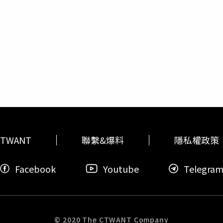
895年，就是馬關條約清帝國把台灣割給日本的那一年。我們向
心一直拒絕
多明哥
，會毀了自己前途，最終被迫上床，讓
多明哥
各縣市都有，我只是舉台南的例子跟大家說明。也不是只有在189
稿指出，這些指控並不正確，對他造成很大的困擾，他並表示自
然奮起抵抗，西來庵、？吧哖事件，包括原住民，至少有1400
圖。
年，日本已經統治35年，還有發生霧社事件，原住民賽德克族奮
後到，持續反抗壓迫與侵略的精神。很多人想要知道，台灣人有
灣，或是這樣問我，我都講這段故事給他們聽。中華人民共和國
1年，日本在舊金山合約第二條第二款明白寫著「日本政府放棄對
舊金山和約並沒有把台灣歸給中華人民共和國，當時中共建國不
951年的舊金山和約到今天1996年，台灣人民不分先來後到不分
主權在民更為確立，中華民國台澎金馬第一次總統直選後，李登
可以看得出來，中華民國，憲法上的名稱也是叫中華民國。另外
們為中華民國、中華民國台灣，或是稱呼我們為台灣，我當選總
TWANT
聯繫&爆料
隱私權政策
任總統。中華民國、中華民國台灣、台灣都是我們的名字，都是
我們，我們都是獨立自主的國家。我再講一遍，國家組成四要素
Facebook
Youtube
Telegra
沒有規定你要有多少邦交國你才是主權獨立國家，主要的是我們
民。是2300萬人？還是13億人？是2300萬人，因為我們的
華民國之主權屬於國民全體；誰是國民全體，第三條明定，具有
份證、護照，你才可以稱為中華民國國民，也才能夠擁有國家的
是台澎金馬。總共大約有2300萬人。這很清楚。另外，不管什
© 2020 The CTWANT Company