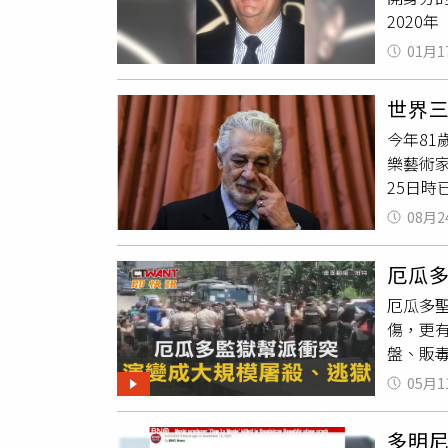
都是南
2020
·梅紐
擴展的菲
控，他們
和
多明
01月1
今天公
又有一名
現獨特
後三百
手放進
芬的「
世界
民是來
次還在
充滿濃
南島語
今年81
到影響
人民的
個小時
樂藝術家
也是眾
佩。馬
25日
過去就曾
串成一
界三大
間曾目
08月2
帛琉，
人口販賣
表示，
是啦）
查獲37
（ElM
厄瓜
登上台
音。根
樂藝術
是新港
厄瓜多
（Sus
去了洛
被稱為
傷，更有
組織性
明哥
於
西班牙
盤、販
表示，
國說，
而且他們
05月1
係？1
案件估
人稱為台
削。有
多明
台灣府