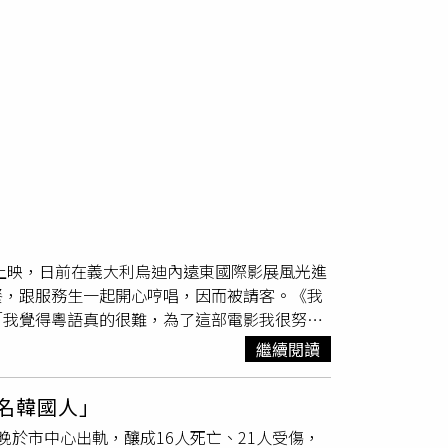
台上映，日前在義大利烏迪內遠東國際影展風光進
餐，跟服務生一起開心哼唱，因而被請客。《我
「我覺得粵語真的很難，為了這部電影我很努力
足球，夢想可以到義大利甲組聯賽踢球，結果後
繼續閱讀
，今天終於帶著台灣電影來到這裡，很開心！」
內的柯震東，我們那時說好一定要合作一部電
2名韓國人」
幸運的地方！」《我未許願先吹蠟燭》於義大利
於市中心出軌，釀成16人死亡、21人受傷，
）首映後的夜晚，柯震東與團隊在烏迪內聚餐，席間，男