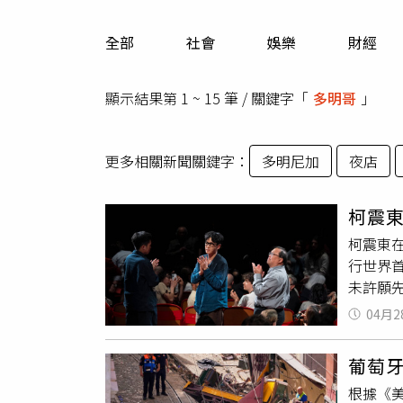
人物
汽車
全部
社會
娛樂
財經
專欄
房產新勢力
顯示結果第 1 ~ 15 筆 / 關鍵字「
多明哥
」
更多相關新聞關鍵字：
多明尼加
夜店
柯震
柯震東
行世界
未許願
去學，
04月2
來發現
監製唐
葡萄牙
影，回
根據《
遠東影展