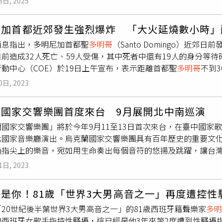
一個主權獨立的國家，這種說法大錯特錯。國際社會也不承認中國
8日, 2025
震，雖然佩雷斯和他幸運生還，但樂團的薩克斯風手不幸罹難。另外，
救搜尋。（圖／達志／美聯社）報導指出，歌手佩雷茲的經紀人保利諾（
尋獲，政府宣布將於今天在國家劇院為其舉辦隆重追悼儀式。據了解
主權，這是完全錯誤且不受國際承認。美國國務院今年已經清楚說
（Nelsy Cruz）也在事故中喪生。報導稱，當地救援人員仍
塌事件中已被尋獲，但因受傷入院治療。不過曼德斯則在週三的
年來每周一固定舉辦現場樂團與拉丁音樂演出。2023年該地曾
灣主權。這是美國川普第二任政府國務院的主張。美國眾議院甚
加首都近郊發生強烈爆炸 「大火延燒數小時」釀
德斯（Juan Manuel Méndez） 表示，「我們推測還有
這位歌手的生死至今成謎。此外，由於佩雷茲是該國前大聯盟內野手奈
如今成為多明尼加近年最嚴重的死傷事故之一，比起2023年聖克
拿大、英國、捷克各國國會，以及「對中政策跨國議會聯盟」等組
消息指出，多明尼加首都聖
多明哥
（Santo Domingo）近
到。」在受傷者被送往的多間醫院中，一名官員在醫院外宣讀生
出吸引不少體壇人士到場支持。事發後一度傳出該國2大傳奇球星馬丁尼
希圭伊監獄火災釀成136人罹難，Jet Set夜店倒塌事件，
灣主權問題，未來還會有更多。中國又說，台灣不是主權獨立國
前造成32人死亡、59人受傷，其中死者中還有19人的身分等待確認
人的名字。多明尼加共和國總統阿比納德爾（Luis Abinade
id Ortiz）都在夜店現場，但後來證實2人並未出席。不過，這
後啟動全面調查，釐清事故原因與是否有結構安全疏失，並追究
底是不是？從歷史來說明，台灣自古以來就有獨立生態系，台灣
動中心（COE）於19日上午宣布，表示距離首都聖
多明哥
不到3
他也在X（前Twitter）發文表示，「我們對『Jet Set』
尤其多特爾在被救出時還有生命跡象，但在送往當地醫院途中過世
就有獨立的生態系。台南左鎮有一個石化園區，早期有一位陳春
強力爆炸，爆炸的威力波擊9棟建築物，其中有4棟建築物遭到徹
關注事態的發展。」多明尼加夜店屋頂坍塌事故，引起總統注意。
特爾的大聯盟生涯長達15個賽季，從1999年一直奮戰到2013年
0日, 2023
經過日本考古學家證實這是犀牛，日本考古學家名為早坂，所以
成32人死亡，59人受傷。截至目前為止，傷者的部分，仍有1
rolina Mejía de Garrigó）補充，「我們的城市在今早醒
名台灣旅美投手王建民在紐約洋基當過隊友，以及在2010年在
鹿、金絲猴等化石，距離今天80-40萬年前，這是早期的台灣。
病房，有5人身處在燒燙傷病房。在死者的部分，目前32名罹難
在等待親人消息的家庭，我表達最深切的哀悼。」目前夜店屋頂
蘭科則在2005年效力華盛頓國民隊，2009年起轉戰日本職
菜寮溪發現了左鎮人頭蓋化石，當時送去日本檢驗，距離今天三
蘭國家交響樂團首度來台 9月展開北中南巡演
轉交給親屬。另外還有19人身分不明，仍有待調查。緊急行動中心副主
故原因中。
方面，多明尼加蒙特克里斯蒂省的省長尼爾西‧克魯茲，由於是前
三千年，不過無論三千到三萬年間，都是非常珍貴的。我在當台
蘭國家交響樂團」將於今年9月11至13日首次來台，在臺中國家
員還在現場進行搜救，更表示在清除完所有瓦礫堆之前，不會結
）的妹妹，8日凌晨同樣現身「Jet Set」支持演出。她在事發後曾一度
望讓台南人感到光榮，讓國人感到認同，所以把化石館重新打造
北國家音樂廳演出。烏克蘭國家交響樂團具有百年歷史的重要文
報導中也表示，目前尚不清楚爆炸的發生原因。
狀況，不過尼爾西同樣在獲救後送往醫院的途中因傷重過世。在
0扶輪兄弟姐妹前去參觀，台南是台灣的文化首都，希望任何一個
過指尖上的樂音，宛如用生命奏出每個音符的悠揚及跳躍，讓台
／翻攝FB／Nelsy Cruz）美國職棒大聯盟總裁羅伯‧曼弗雷德（
夠對台灣產生認同。另外，開闢新市科學園區時，有挖到考古遺
烏克蘭國家交響樂團於1918年11月由烏克蘭部長議會決策創
多位西聲者表示哀悼：「棒球運動與多明尼加共和國之間的聯繫
1日, 2023
化博物館（南科考古館），這是大坌坑時代的考古遺址，距離今天4
團。風格廣泛以演奏富有民族精神的烏克蘭傳統曲目而聞名，其
球員和球迷。」而多明尼加總統阿比納德也宣布，全國上下為此事
，那時代的人就有養狗，可以看到當時男人、女人有多高，以及
國際樂壇。自1993年以來，烏克蘭國家交響樂團已發行逾上百
帶進來的，但其實大坌坑時代就有在使用。除此之外，台灣也是
是你！81歲「世界3大男高音之一」再度遭控性
西爾維斯特洛夫的《拉里莎安魂曲》，榮獲第47屆葛萊美獎提名
時原住民族也早已在這塊土地上發展出璀璨的文化。紅色的叫做
20世紀後半葉世界3大男高音之一」的81歲西班牙籍聲樂家
多明
專輯的演奏能量拿捏地恰到好處，逼近國際主流樂團的深厚實力
是原住民早期不同的語系。你可以看到，紅色的在馬來半島、亞
的西班牙女歌手指控性騷擾，這已經是他3年來第2度遭到性騷擾
邀至世界巡演，曾合作的國際知名作曲家是不勝枚舉，舉凡傳奇