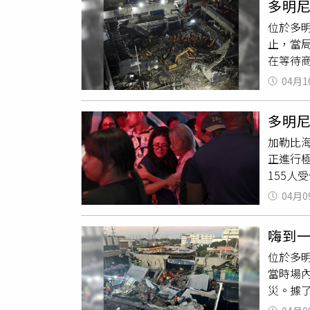
多明尼
童，她來
時代都
位於多
新患者是
我們的
止，當局
言人
多
什麼？
在等待
播。據菲
國家的
中心（C
延，菲
共同體
04月1
傷地表
於政府
要有這
寶級梅倫
執行公
多明尼
者描述
政治共
加勒比
當場喪
我們每四
正進行
人員加
際社會
155人
磚、鋼筋
權國家。
部蒙特克
其中1
275
04月0
當地時間
究所至
中國、
演出，吸
院、殯
兩個中
嗨到
志／美聯
當地居
出來看
位於多
事件發
說，「
法代表
當時場內
德斯（J
難，消息
號決議
災。據
德斯強
問。除了
有包括
導，佩雷
們找到
盟（Maj