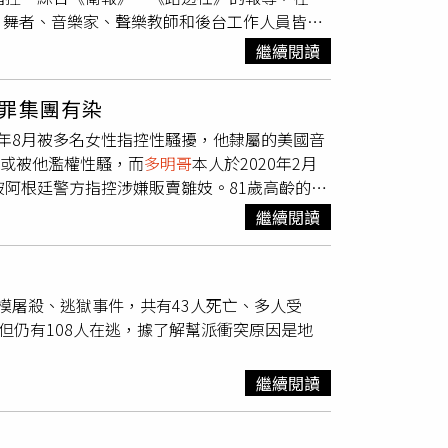
島語系的中心點就在台灣，他往外擴散，第二層
手、舞者、音樂家、聲樂教師和後台工作人員皆指
烈·波伽利，以及世界三大男高音中的卡列拉斯
是公元2500年前；擴展到四，馬達加斯加，距離
ehaviour），但
多明哥
至今仍沒有承認。最近
曲目，其中更特別選曲烏克蘭作曲家的創作，展
繼續閱讀
這是公元兩百年前；第六，到復活島，就是公元
指控，
多明哥
曾經在排練時當眾問她：「我能把
夫斯基的「G大調第二號交響曲」，樂聖貝多
出去，有些台灣原住民不了解，以為台灣的原住
的某間劇院裡，
多明哥
也曾要求撫摸她，甚至有
國寶級作曲家—西貝流士的「第一號交響曲」，
罪集團有染
去參加中國的原住民活動，其實台灣的原住民是
敢公開這段過去，是因為她擔心職業生涯可能受
，終曲悲傷的曲調黯淡而輝煌，如同道出烏克蘭
、吐瓦魯以及帛琉，經過夏威夷，飛機搭乘十三
)，2019年8月被多名女性指控性騷擾，他隸屬的美國音
為她們是多麼的勇敢。歌劇界許多人都會警告，
日正式開賣，購票請洽寬宏。
夷？很難想像當時的毅力和情況，實在令人欽
擊或被他濫權性騷，而
多明哥
本人於2020年2月
哥
仍未回應《路透社》的置評要求。雖然
多明哥
像一串珍珠，在太平洋上。沒有很寬，但是就像
被阿根廷警方指控涉嫌販賣雛妓。81歲高齡的世
名音樂家、舞者及後台工作人員指控，在過去30年
是一個環形的，如同項鍊一樣，非常漂亮。以及
美聯社》和阿根廷媒體報導，當地警方針對涉及
為是「可信的」。當時
多明哥
雖然在一份聲明中
繼續閱讀
吐瓦魯，就說這就是我們族的人啊。（潘孟安不
的「瑜伽學院」（Escuela de Yoga）
他在2022年1月接受西班牙《世界報》
，而且跟中國是沒有關係的。1624年，荷蘭人
括男高音
多明哥
等知名人物涉案過程的相關錄
沒有說出真相而在法庭上被定罪，他認為「美國音
）。荷蘭人來台後，教導當時台南原住民，特別
之一的蘇珊娜門德利耶維奇
多明哥
最終沒有被提起刑事訴訟，但他仍為此辭
寫母語，這種文字後來主要運用在契約文書上，
模屠殺、逃獄事件，共有43人死亡、多人受
據一位不願具名的司法官員表示，她的另一個身份是該
提早從歌劇界退休。不過在闊別近一年半後，
多
住民最早使用的文字，有新港文書。1626年，
但仍有108人在逃，據了解幫派衝突原因是地
賣、性剝削。從公佈的對話得知，
多明哥
向對方
。
紅毛城。講到這裡，跟中國都沒有任何關係。中
上樓時，我的經紀人們也會上樓到他們的房間，
中國所講的不是事實。中國何時跟台灣發生關
珀考維奇（Juan Percowicz）。這起
繼續閱讀
立東寧王國，這也是從台南進來，東寧政權被英國
至少有7名未成年女性被納入該組織並受到性剝
治。然後清領時期，200多年間，1875年設立
外，也有女性被運送到鄰國烏拉圭和美國進行性
不是台灣全部，而且時間只有八年，因為這個馬關