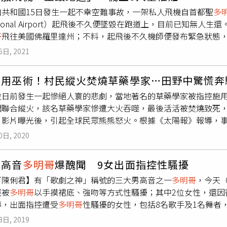
多明哥
爆性騷後又被阿根廷警方指涉人口販賣、性剝削。司法官
讓給日本，所以台灣跟中國的關係也就沒有了。1895年馬關條
加共和國15日發生一起不幸空難事故，一架私人飛機自首都聖
多
其中包括一種服用之後可以睡上好幾天的藥物。不過報導也指出
係本來就不深，如果說要有任何關係，也在馬關條約之後，中國
rnational Airport）起飛後不久便墜毀在跑道上，目前已知無
身分也尚未被揭露。
多明哥
近年身陷多起性騷疑雲， 不過針對這
割讓給日本的時候，台灣人守護台灣的意志是令人非常欽佩。我
哥
飛往美國佛羅里達州；不料，起飛後不久機師便發布緊急狀態，
在持續調查，「
多明哥
多沒有犯罪，也不是該組織的成員，而是
時大總統叫做唐景崧，清帝國把台灣割讓給日本，當時在台灣的
cas International Airport）跑道，造成機上9名乘客罹難，
前相關部門也沒有對
多明哥
提出任何控訴。
6日, 2021
個禮拜而已，他們就回中國了。台灣人就留下來奮戰。台灣人民為
e，至於事故發生原因，則仍待後續調查釐清。
灣，在台南發生了蕭壟事件，蕭壟事件在佳里、杜仔頭事件在官
施用巫術！村民縱火焚燒草藥學家…田野中驚慌奔
在學甲，參與者都是以竹蒿湊菜刀的精神持續對抗入侵者。當時
們拚。台灣人從很久以前，就有反侵略、護台灣的意志。這樣說
拉日前發生一起慘絕人寰的悲劇，當地著名的草藥學家被指控施
幾個月前的一篇臉書所說，這篇臉書就是在寫蕭壟事件。發生在
們聯合縱火，該名草藥學家慘遭大火吞噬，最後活活被焚燒致死，
的臉書寫：我的曾祖父姓楊，當銘一個孽字，取名一個孽的曾祖
，影片曝光後，引起全球民眾熊熊怒火。根據《太陽報》報導，事發
沒多久，他的父親（也就是黃諮委的高祖父）就過世了，來不及
ingoChoc Che）被村民們縱火焚燒，影片中可以看到他驚
0日, 2020
而是死於那個時代。因為1895年十月的某一天，住在家裡一代
有人見狀嚇得驚聲尖叫，但卻沒有任何人提水滅火，甚至還有村
些所有可以被充作武器的，揪了團出發去抵抗不久前才從嘉義（
sBurgos）透露，警方獲報後隨即趕赴現場處理，不過圍觀者
男高音
多明哥
爆醜聞 9女出面指控性騷擾
團。儘管面對的是一年前剛跌破世界眼鏡，打敗亞洲第一大國中
難，目前當地警方已經著手調查此案，並逮捕涉案的4名嫌犯。影
是在某些襲擾日軍推進的行動裡有些斬獲，不過可以想見的是，
／陳俐君】有「歌劇之神」稱號的三大男高音之一
多明哥
，今天（
揚言要為死去的周克契討回公道。據了解，周克契長年鑽研傳統
，當時躲在路邊圳溝裡的高祖父，因此捱上了幾刀瘋狂搜找敵軍
經被
多明哥
以手摸裙底、強吻等方式性騷擾；其中2位女性，還因
versityCollege London）邀請參與合作計畫，協助研究
會的痛，捂著被刺刀劃開的一身傷口回到家裡，留著最後一絲氣
導，出面指控遭受
多明哥
性騷擾的女性，包括8名歌手及1名舞者，
然藥物與醫學智慧繼續傳承下去，同時也能使其更具系統性，不
斷氣。不久後，高祖母產下一輩子都沒見過爸爸的女兒，止不住
明哥
常常會以深夜打電話的方式，假裝關心對方前途，提供專業建
3日, 2019