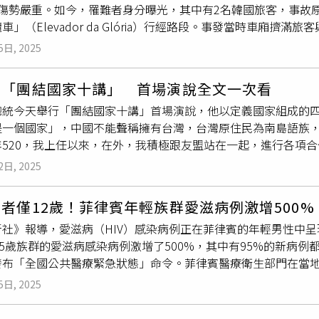
人傷勢嚴重。如今，罹難者身分曝光，其中有2名韓國旅客，事故
餐上桌時，隨口以義大利文哼唱著〈O Sole Mio〉（我的
車」（Elevador da Glória）行經路段。事發當時車廂
利原文，就連鄰近其它桌的年輕人都十分驚訝，為何他會唱義大
長路易斯內維斯（Luís Neves）表示，從現場回收的證件與
刻請他喝酒，甚至獻上棒棒糖搭建的樹塔當禮物。事後，監製也
5日, 2025
名美國人、1名德國人與1名烏克蘭人，目前仍有3名死者身份待
還講得出世界三大男高音之一帕華洛帝有唱過。監製以為他隨口
共8人，包括5名葡萄牙人、2名南韓人與1名瑞士人。受傷者則
卡列拉斯，可見真的有關注。另外，監製唐在揚與導演周鉅宏在
德「團結國家十講」 首場演說全文一次看
65歲之間的男女，以及一名3歲兒童。傷者包括葡萄牙人，以及
的是《國寶》與《蠟燭》正好在同日接連放映，成為難得的緣分。
總統今天舉行「團結國家十講」首場演說，他以定義國家組成的
、瑞士、加拿大、摩洛哥、韓國和佛得角的人員。葡萄牙里斯本觀
導演周鉅宏、胡錦筵新片，飾演來自台灣的「討債廢柴」志華，
是一個國家」，中國不能聲稱擁有台灣，台灣原住民為南島語族
根據資料，里斯本去年吸引約850萬名旅客造訪，其中不少人會
」。於是柯震東不忌口增胖，當時腰圍足足增加4吋，約增胖10
年520，我上任以來，在外，我積極跟友盟站在一起，進行各項
車路線。這起事故再度凸顯觀光設施安全的重要性。葡萄牙總理蒙特內哥
過確實也花了不少時間與精力讓自己在短時間內增肥。尤其是宵
有能力，也有意願為國際社會貢獻更多，對內，我一直希望，能
話時哀悼這起事故，稱之為「超越國界的悲劇」並形容為「葡萄牙
該有的體態，能吃盡量吃！」電影《我未許願先吹蠟燭》講述澳門
2日, 2025
括強化國防、強化經濟韌性，以及解決面對的各項問題，特別是
日，向罹難者致意。同日晚間，總統馬塞洛雷貝洛德索薩（Marcelo 
華進賭場代賭，一大一小各懷鬼胎，展開一次相親相愛又相騙的老
受國際扶輪3490地區七社聯合例會的邀請，進行團結國家十講
（Carlos Moedas）與總理蒙特內哥羅一同出席在聖
多明哥
教堂（
者僅12歲！菲律賓年輕族群愛滋病例激增500
有成，追求自己的夢想，照顧家人以外，其實也對國家社會直接
眾身穿黑衣、手持鮮花進入燭光環繞的教堂，氣氛哀戚。里斯本總主教帕特
社》報導，愛滋病（HIV）感染病例正在菲律賓的年輕男性中呈
識、提高道德，還有超我服務。希望社會能夠更進步，經濟能夠
中提到：「人類對機械充滿信任，但這次，它背叛了我們的信念
25歲族群的愛滋病感染病例激增了500%，其中有95%的新病
告，我擔任總統，也抱持這種扶輪精神，希望社會能夠更進步，
發布「全國公共醫療緊急狀態」命令。菲律賓醫療衛生部門在當地
夠過更好的生活。團結國家十講，今天第一講是國家，第二講是
25年前3個月中，通報的HIV新增病例高達5101人，相當於全國
交、第六講是兩岸、第七講是民主、第八講是和平、第九講是繁
5日, 2025
。菲律賓衛生部長荷博沙（Teodoro Herbosa）警告，「
也會透過網路直播。現在進入第一講：國家。這句話都聽過，國
步透露，令人擔憂的是，這些新病例主要集中在該國的年輕人身上
牲生命，我們也常常聽到覆巢之下無完卵，沒有國哪有家。今天