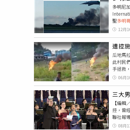
交易。
條約割
多明尼
藥物，
看，關
Inte
涉案人
把台澎
聖
多明
露，仍
國，當
Ameri
法，目
12月1
可是兩
Movi
來到台
遭控
山事件
就跟他
瓜地馬
黃重諺
此村民
件，他
手拯救
出生前
（Dom
06月1
病故，
發生，
槍，那
（Lui
三大
日本軍
百般刁
伴，還
【編輯
關注，
人家說
控，曾
（Uni
無法體
聯社報
年的天
告別後
控，
多
08月1