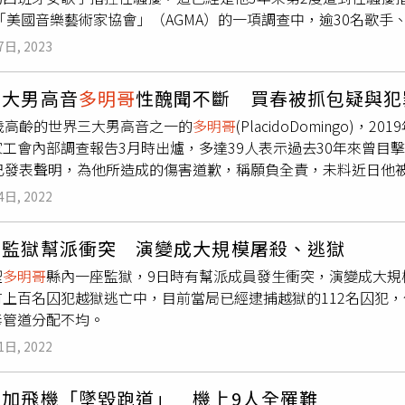
島語系。大家是否有找到台灣？「一」是一世公園四千年前，南
年「美國音樂藝術家協會」（AGMA）的一項調查中，逾30名歌
因、歌劇天后卡芭葉、當今第一男高音佛瑞茲、世界級國寶安德
律賓，公元3000年前；再擴展到三，也就是菲律賓、婆羅洲，
在過去30年裡目睹或經歷過
多明哥
的不當行為（inappropriateb
哥
等的讚賞和肯定。烏克蘭國家交響樂團將為台灣聽眾帶來兩套
7日, 2023
元一千兩百年前；第五，擴充到關島、夏威夷、密克羅尼希亞，
身分不明的西班牙女歌手在《西班牙電視6台》（La Sexta）上
韌性的烏克蘭音樂文化。一套是烏克蘭作曲家—馬克西姆·別列佐
到四百年；第七到紐西蘭，公元八百年。台灣原住民是這樣傳播
妳（褲子後面）的可愛口袋裡嗎？」並且於2000年代初在西班牙
第四號鋼琴協奏曲」，樂風充滿濃郁浪漫且溫和平靜；以及芬蘭
三大男高音
多明哥
性醜聞不斷 買春被抓包疑與犯
自中國大陸，甚至原民委員，原住民選出來的立委，還跑到中國
表演結束、布幕落下時偷親她。這名女歌手還補充，她到現在才
郁的民族情緒，以傾聽芬蘭大眾訴求和表達政治抗爭作為主旋律
系，是很多國家的發源地。前不久我出國訪問，前往馬紹爾群島
歲高齡的世界三大男高音之一的
多明哥
(PlacidoDomingo
，但她聲稱自己被第一批揭露
多明哥
行徑的女性所感動，「我認
心聲與訴求。「烏克蘭國家交響樂團」北中南巡演門票將於6月2
，我實在很難想像，這麼久以前的原住民，到底是如何來到夏威
工會內部調查報告3月時出爐，多達39人表示過去30年來曾目
所周知的事，那就是絕對不要單獨和
多明哥
搭電梯。」至今
多明
紹爾群島，從飛機上看下來就是如此，那一條線就是島嶼，他們
時已發表聲明，為他所造成的傷害道歉，稱願負全責，未料近日他
在2020年「美國音樂藝術家協會」的一項調查中，被超過30
串珍珠，其實那些都是綠色的樹林，是一座島嶼；吐瓦魯，他也
男高音之一的
多明哥
被多達39人表示目擊或被他濫權性騷。據《
睹或親身經歷過
多明哥
對他人的不當行為，其中有10項指控被認
4日, 2022
都是我們的邦交國，都是南島語族。原住民主委陪同出訪，到了
、性剝削等犯罪行為集團的一次突襲行動之中，除了於布宜諾斯艾利斯市
他尊重女性發聲的決定，並對自己「造成的傷害感到非常抱歉。」但
到目前為止，台灣本身在信史時代以前，就有文化、有動物、有人
處財產、13輛汽車、拘補19人，並凍結其資產，還取得了疑似包
undo）採訪時，又否認性騷擾任何人，還聲稱他覺得自己因為
多監獄幫派衝突 演變成大規模屠殺、逃獄
南，東印度公司見熱蘭遮城（安平古堡）、普羅民遮城（赤崁樓
據阿根廷警方公佈的一段錄音顯示，
多明哥
與人口走私集團成員
家協會」的調查有局限性，幾乎沒有提出任何具體的事實。雖然
社西拉雅族使用羅馬字拼音寫母語，他們有母語，但是用羅馬字
聖
多明哥
縣內一座監獄，9日時有幫派成員發生衝突，演變成大規
anaMendelievich）談話。門德利耶維奇是阿根廷鋼琴家，
杉磯歌劇院總經理一職，其演出計畫也隨即遭到取消，形同被迫
新港文書，這在歷史上很出名、很有價值，這也是目前知道台灣原
上百名囚犯越獄逃亡中，目前當局已經逮捕越獄的112名囚犯，
剝削活動的負責人。
多明哥
爆性騷後又被阿根廷警方指涉人口販
又在去年6月返回西班牙參加一場慈善音樂會，還在其他國家演出
人也登上台灣北部，建聖薩爾瓦多城、聖
多明哥
城，就是今天的
毒管道分配不均。
「我們從晚宴中離開之後，會分開到達。我們這樣做，是因為我
台灣自古就是中國不可分割的一部分，歷史清清楚楚告訴我們，
都會待在同一個樓層」，當這段對話結束後，女方也致電給集團首領胡安
1日, 2022
662年鄭成功率兵擊敗荷蘭人，並在台灣建立政權，隨後鄭經建
計約有170名阿根廷受害者，它國受害者更多，根據檢方的檔，
灣王國，直到1683年施琅擊敗鄭克塽，台灣才被中國王朝開始統
些「客戶」特地從美國到阿根廷與這些女性發生性關係，除此之
尼加飛機「墜毀跑道」 機上9人全罹難
南路撫民理翻同知，統治東部地區，後來1887年才設省，但也