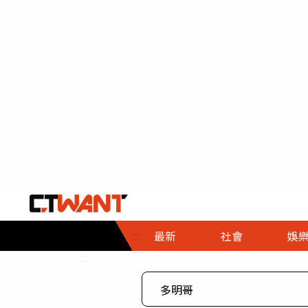
社會首頁
娛樂首頁
財經首頁
政
:::
最新
社會
娛
時事
即時
熱線
:::
直擊
大條
人物
調查
專題
３Ｃ