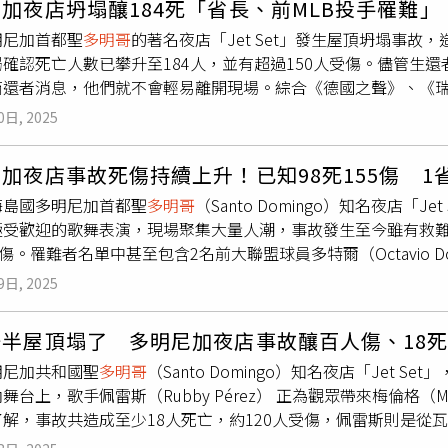
加夜店坍塌釀184死「省長、前MLB投手罹難
自巴拉旺省（Palawan），經由性行為感染。根據該國衛生部
有不同的責任要承擔，我希望我們大家可以團結一致，共同守護
明尼加首都聖
多明哥
的著名夜店「Jet Set」發生屋頂坍塌事
男性，其中15歲至24歲之間的男性患者佔了33%，25歲至34
生活方式，以及下一代的未來。這是屬於我們每一個人的責任，
確認死亡人數已攀升至184人，並有超過150人受傷。儘管生
明哥
（Albert Domingo）則表示，社群媒體以及交友軟體的
怎麼樣的團體才是一個國家？國際扶輪是不是一個國家？3490
商還者消息，他們就不會輕易離開現場。綜合《德國之聲》、《
律賓衛生部估計，截至今年底，菲律賓HIV病患將增至25萬28
定義。擁有固定人民、管轄特定領土、可以組織政府、對內對外
OE）主任門德斯（Juan Manuel Méndez）表示，自8日
國全國的HIV感染人數可能突破40萬人次。他建議針對此次事態
，即為國家。所以要有人民，要有土地，要有政府，要有主權，
0日, 2025
示，「若能在瓦礫下發現一名仍有生命跡象的人，那將是我們最
啟動整體應對機制，以實現跨部門協調，全面加強防控措施，從而
四個元素。第一個問題，台灣是否為一個國家？根據國家主權四
格（Merengue）風格歌手佩雷斯（Rubby Pérez）的演
權力，這是政府、這是治權；並對外進行外交、擁有國防力量，這
加夜店事故死傷持續上升！已知98死155傷 1
，早在事發前，天花板上便有粉塵飄落，隨後整個屋頂瞬間坍塌，
和體，這是不是國家？（掌聲為台灣喝彩）台灣當然是一個國家，
海島國多明尼加首都聖
多明哥
（Santo Domingo）知名夜店「
生，更有許多人因此受困瓦礫之下。從夜店的空拍畫面可見，倒塌
年改選一次，2000年的陳水扁總統、2008年的馬英九總統、20
極受歡迎的歌舞表演，現場聚集大量人潮，事故發生至今雖有救難
入搜救行動，包括來自波多黎各與以色列的援助隊伍，大家動用
不管從哪個角度，或是我們用國家組成四個要素檢驗，都是一個
受傷。罹難者名單中甚至包含2名前大聯盟球員多特爾（Octavio Dot
與鋅片廢墟。據消防總指揮弗羅梅塔（José Luis Frómeta 
他根據聯合國1971年2758號決議文，宣稱中國擁有台灣。
里斯蒂省省長尼爾西‧克魯茲（Nelsy Cruz）也確認在事件中
2具移出事發地。目前當局已宣布，儘管生還希望渺茫，搜救工作
8號決議文，宣傳他的一個中國原則，衍伸出一個中國三階段論。
9日, 2025
8日凌晨0時44分，當時夜店內正由當地知名梅倫格舞（Merengue
今已完成54具遺體的身分辨識，並已交還28具遺體給家屬。失
唯一合法代表中國的政權就是中華人民共和國。所以，中華人民共
引不少民眾共襄盛舉，不料在演出中途忽然發生屋頂坍塌意外。「J
儀館焦急等待消息，也有名單張貼於現場供家屬查詢。然而，等
國，也沒有一中一台，他有這樣的主張。所以他多次在國際上宣
一半屋頂塌了 多明尼加夜店事故釀百人傷、18
社）據了解，該夜店被設計為可容納700人坐席與1000人的站位
民羅培茲表示，她的兒子仍下落不明，「我們在名單上找不到他
，2758號決議文寫得很清楚，恢復中華人民共和國的一切權利
明尼加共和國聖
多明哥
（Santo Domingo）知名夜店「Jet
生後，多明尼加當局緊急調派約370名人力在小山丘般的建築殘
我妹妹目前在加護病房命危，還有一名姪子也重傷，另一名姪女
，並立即把蔣介石的代表，從他在聯合國組織以及所屬一切機關中
舞台上，歌手佩雷斯（Rubby Pérez） 正為觀眾帶來梅倫格（
uan Manuel Mendez）少將在9日上午召開的新聞發布會上
已由美國參議魯比歐（Marco Rubio）透過社群平台證實。
，僅處理聯合國席次代表問題，並沒有牽涉台灣。國家的組成是
了解，事故共造成至少18人死亡，約120人受傷，佩雷斯則是從
調：「我們仍在廢墟中搜尋人員。我們推測其中許多人還活著；
歌手佩雷斯，其他死者還包括蒙特克里斯蒂省（Montecristi）省
可不可以參加聯合國的會員？沒有。所以，中國是不可以根據聯合
斯的經紀人保利諾（Enrique Paulino）被救出時身上滿
廢墟中的最後一名遇難者才會結束。」事件發生後，多明尼加當局
or League Baseball，MLB）球星多特爾（Octavio Dote