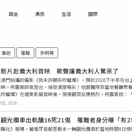
寵物
政治
漂亮
生活
國際
運勢
運動
梅酒
事故
罹難
多明哥
東新片赴義大利首映 歌聲讓義大利人驚呆了
在澳門拍攝的電影《我未許願先吹蠟燭》，預計2026下半年在
首映，柯震東帥氣登台，接受滿堂喝彩！他跟團隊到當地餐廳聚
先吹蠟燭》在遠東影展首映後，現場觀眾反應熱烈，柯震東說：
希望大家能享受這部電影。」導演周鉅宏表示：「小時候很喜歡
8日, 2026
沒有這個可能。長大一點發現這裡有個電影節，很常放亞洲電影
在揚透露：「3年前我第一次到烏迪內，認識了也是第一次到烏迪
觀光纜車出軌釀16死21傷 罹難者身分曝「有
到台灣遇到了導演，這案子真的成了。烏迪內對我而言，是非常
美聯社》報導，葡萄牙首都里斯本一輛觀光纜車於當地時間4日傍晚
世界首映。（圖／FEFF28提供／攝影Alice Durigatto