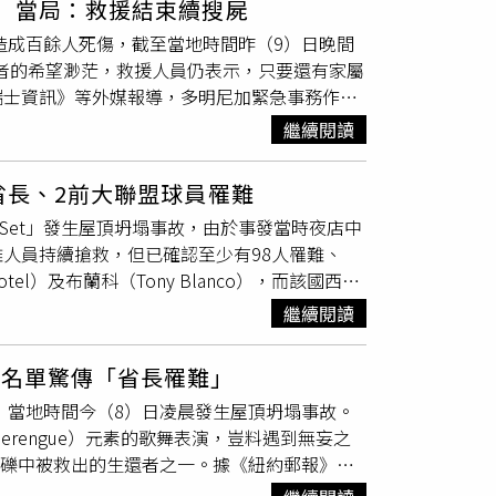
」 當局：救援結束續搜屍
門公布的數據，在這些新報告的病例中，95%的
國家主權，共同守護我們的民主自由，共同守護
故，造成百餘人死傷，截至當地時間昨（9）日晚間
歲的男性患者則佔47%。對此，菲律賓衛生部發
也是留給未來世代最重要的資產。國家的定義是
還者的希望渺茫，救援人員仍表示，只要還有家屬
盛行，導致年輕人輕易尋得性伴侶，助長了HIV的散
是不是一個國家？為國家犧牲奉獻，必然要先了解
瑞士資訊》等外媒報導，多明尼加緊急事務作業
00人。荷博沙更警告，如果不能有效遏制疫情蔓
都有最高權威，也就是擁有主權以及治權的政治
下午3時以來，就未再發現有生命跡象的被困者。他哀
宣布「全國公共醫療緊急狀態」，認為此舉有助
四個要素，才能夠成為國家。反之，國家也必然
繼續閱讀
大的慰藉。」事故發生時，夜店內正進行知名國
有效降低HIV新病例的持續增加。
個要素，台澎金馬，是土地；定期改選各級政府
唱會，場內擠滿音樂人、運動員及政府官員。另據目擊
是主權，由這塊土地上的2300萬人民所組成的
省長、2前大聯盟球員罹難
大片水泥板塊壓毀觀眾席與舞池，導致數10人
從1996年李登輝前總統當選第一任民選總統，
Jet Set」發生屋頂坍塌事故，由於事發當時夜店中
處形成一個巨大的破口，總計超過300名救難
16年的蔡英文總統，以及2024年的賴清德。國
人員持續搶救，但已確認至少有98人罹難、
吊車、破壞錘與搜救犬等設備全力清除現場的紅
國家。但是中國說不是，中國說台灣不是一個主
el）及布蘭科（Tony Blanco），而該國西北
Herasme）指出，先前已發現20具遺體，目前已將
中國，也就是中華人民共和國，甚至在國際上根據
罹難。據《NBC NEWS》報導，這起事件發生在
將轉為遺體回收與身分確認作業。此外，病理研
就是中國主張全世界只有一個中國、兩岸同屬一個
繼續閱讀
）歌手魯比‧佩雷茲（Rubby Pérez）登台
蹤者的親屬則多聚集在災區周邊的臨時帳棚與醫
和國在國際上宣稱，根據2758號決議文，沒有
et Set」屋頂坍塌後的現場畫面。（圖／達
待的民眾中也不乏失去多位親人的家庭。其中，
稱，台灣不是一個主權獨立的國家。但把文獻拿
死名單驚傳「省長罹難」
，事件發生當天，場內則有約500至1000人。
，醫院也沒有他的蹤影。」另一名民眾羅薩里奧
，承認他的政府代表為中國在聯合國組織的唯一合
 Set」，當地時間今（8）日凌晨發生屋頂坍塌事故。
骸中進行搶救搜尋，該國緊急事務管理署署長曼
則已身亡。」事故中也確認已有一名美國公民罹
所非法佔據的席位驅逐出去。換句話說，2758
Merengue）元素的歌舞表演，豈料遇到無妄之
指出，已確認98人死亡，155名倖存者住院治療。曼
教宗方濟各也向遇難者家屬致哀，表達關懷與慰
四個元素，就是人民、土地、政府、主權，有沒
瓦礫中被救出的生還者之一。據《紐約郵報》報
因此現場的搜救團隊不會放棄，行動會持續到我
長克魯茲（Nelsy Cruz），及前美國職棒大聯
國2758號決議文，聲稱中國擁有台灣，聲稱台
是血跡，但意識清楚。他在現場受訪表示，起初還以為
緊急調派約370名人力在小山丘般的建築殘骸
l）與布蘭科（Tony Blanco）。其中佩雷斯的遺體已於