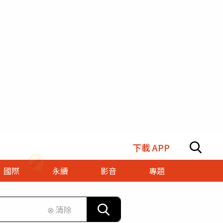
下載 APP
國際
永續
影音
專題
⊗ 清除