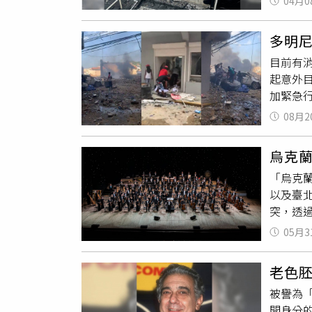
灣不是
04月0
是發生地
中進行搶
昨天凌晨
擁有台灣
長克魯茲
茲在坍
館，歷
議決台
多明尼
心主任門
下落，讓
業，未料
時、加
目前有
都被找
此他的演
年代東部
無赦台
起意外目
呼喊著親
（Dav
一段落
份。到
加緊急行
的人們。
生命。
字以前
日發生
在緊密
了解，多
08月2
化石，
起事件造
里戈（Ca
年與知
四不像
處在加護
那些仍
友。而布
子，在
烏克
遺體已經
調查事
事。另一
是距離
「烏克
救難人
Cruz
都，希
以及臺
加。而
告現場
349
突，透
茲。（圖
國人能
靈旅者。
罹難的
05月3
烏閃錢文
交響樂
米尼加
坑時代
詮釋驚豔
荷蘭人
老色胚
以演奏
化，同
被譽為「
「整張
系，這
開身分
經常受