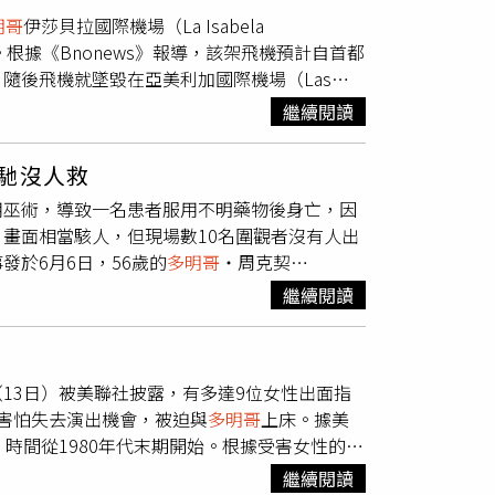
員稱，除涉嫌性剝削外，該組織還涉嫌出售各種
約第二條，清帝國明確割讓台澎給日本，從過去來
明哥
伊莎貝拉國際機場（La Isabela
，目前仍不清楚這些通話錄音的來龍去脈，其它
政權跟台灣主權就沒有關係了。但是，當清帝國
人生還。根據《Bnonews》報導，該架飛機預計自首都
起人口販賣、性剝削案件，一名匿名執法官員透
們的祖先非常勇敢，清朝官員曾經設置台灣民主
隨後飛機就墜毀在亞美利加國際機場（Las
賣淫活動的消費者」，而賣淫在阿根廷並不違
官員唐景崧，建立台灣民主國，他自認大總統，
不幸身亡者中還包括一名38歲的音樂製作人Flow La
繼續閱讀
了保家衛國仍持續抵抗，在1895年日本的軍隊
田，鐵線橋事件在新營，蚵寮事件在北門，竹蒿
馳沒人救
沒有政府、沒有軍隊，台灣人「竹蒿湊菜刀」，
也許你們沒有感覺，我用總統府國安會諮詢委員
用巫術，導致一名患者服用不明藥物後身亡，因
家裡的蕭壟事件。他的高祖父就參與了那一場事
畫面相當駭人，但現場數10名圍觀者沒有人出
母一輩子沒有見過自己的爸爸，那一年就在他快
於6月6日，56歲的
多明哥
‧周克契
看到女兒出世，就快當爸爸的高祖父，並非因為
慌失措地在田野中奔馳，一旁村民們眼睜睜看著這一切
繼續閱讀
的高祖父，跟著庄頭裡的男丁們，帶著長刀、火
民大力拍手歡呼，簡直泯滅人性。州長布爾戈斯
應該是現在的嘉義布袋）上岸來「接收」台灣的
紛紛上前阻撓，事後進行遺體勘驗時，又受到村民們
國的日軍，高祖父和他這群「竹篙逗菜刀」的夥
片上傳後不斷被轉發，此案受到各國網友極大
這也隨即遭到增援而來的日軍報復。家族裡的老
13日）被美聯社披露，有多達9位女性出面指
醫術，生前還曾受到倫敦大學學院
、戳向草叢裡的刺刀。搜查行動後，他忍著我們
害怕失去演出機會，被迫與
多明哥
上床。據美
以各式草藥調製成傳統藥物，盼能將馬雅文明累計了千百
力，跟自己的太太，包括他沒來得及見面的女兒
時間從1980年代末期開始。根據受害女性的指
過如今周克契再也無法貢獻己力了。
的淚水裡，女兒的名字取單名一個孽，那一年是
議的名義，積極邀約見面「指導」；有2位女
繼續閱讀