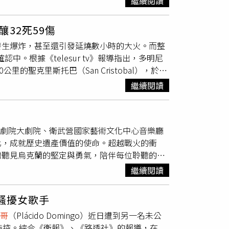
繼續閱讀
對台灣主權的主張，中方宣稱2758號決議讓其
據稱蒙特克里斯蒂省（Montecristi）省
Enrique Paulino）週二曾表示，佩雷
，Jet Set夜店是當地最具代表性的娛樂場
明，中國扭曲2758號決議，2758號決議並為
在瓦礫中搜尋更多生還者。聖
多明哥
市緊急行動中
新聞會上表示，搜救人員至今仍在尋找佩雷茲的
因為火災造成部分受損，但後續迅速修復並恢復營
至通過法案，包括歐洲議會、澳洲、荷蘭、比利
32死59傷
許多人還活著，因此我們不會放棄，直到所有被埋的人
菲‧佩雷茲（Neifi Pérez）的弟弟，因
里斯多福爆炸事故造成38人死亡，甚至2000
織也這樣認為，並都通過決議聲明2758號決議
郊日前發生爆炸，甚至還引發延燒數小時的大火。而整
還者的名字，也有不少聚集在現場的民眾絕望地
茲（Pedro Martínez）及歐提茲
更是全國震驚的災難性悲劇。當局承諾，將在救援告
家，因為台灣自古以來就是中國不可分割一部
中。根據《telesur tv》報導指出，多明尼
r） 表示，所有救援機構正不分晝夜地努力救援受災
場事故仍然帶走2位前大聯盟球員多特爾及布蘭科的
相關責任。
不是荒煙蔓草、無人居住，台灣早在信史、有文
0公里的聖克里斯托巴（San Cristobal），於14
夜店發生的悲劇深感遺憾。自事故發生以來，我們一直
。多特爾與布蘭科。（圖／翻攝X／MLB）據
木老先生，他在當地一條溪「菜寮溪」，撿拾到
底毀損。爆炸甚至引發長達數小時的火災。而整
（圖／翻攝自X）另一方面，聖
多明哥
市長加
，他一共效力過13支大聯盟球隊，包括在2006
繼續閱讀
犀牛稱為早坂犀牛。還有看到長毛象、猛瑪象、
2人住院治療，其中有4人在一般病房治療、3人身
來時，面臨著『Jet Set』夜店發生的可怕悲劇。對於
洛杉磯道奇隊效力時，也與旅美左投郭泓志當過隊
不只有動物，還有左鎮人，郭德林、郭東輝父
者中，已經辨識出13人的身分，其中有11人的
崩塌的原因尚不清楚，當局正全力搜尋倖存者並
棒，也曾與台灣旅日好手陳偉殷在中日龍隊一同共
萬年前。馬英九前總統時代，又重新檢查一次說
任賈西亞（Julian Garcia）表示，目前
大聯盟退役球星尼爾森‧克魯茲（Nelson
南市長，有一個政見是打造台南為台灣的文化首
歌劇院大劇院、衛武營國家藝術文化中心音樂廳
束搜救工作。他也推測，死亡人數可能還會增
致電該國總統阿比納德（Luis Abinader）報
為石化園區，並且開國際標，弄得很漂亮。邀請
化，成就歷史遺產價值的使命。超越戰火的衝
事件中離難的蒙特克里斯蒂省省長尼爾西‧克魯
人來到台南就知道台灣，台南人感到光榮，台灣的
灣聽見烏克蘭的堅定與勇氣，陪伴每位聆聽的心
Rob Manfred）對此發表聲明，表示對事件中
址，當時的文建會把這些考古遺址整理，建立台
立，其卓越超群的演奏實力，譽為東歐首屈一指的
十分深厚，今天我們心繫所有參加棒球比賽的多
繼續閱讀
800-6000年前。台灣第一條狗就是在大坌
中亦不乏國際著名古典樂曲，憑藉溫暖且豐富的
件降半旗哀悼3天。
他們的殯葬文化，還看到米食。有些人以為米是
張的錄製專輯，屢獲國際獎項肯定。像是2005年
南島文化的起源。台灣很早就開始向外傳播文
騷擾女歌手
，英國BBC音樂雜誌更賦予此專輯極高評價：
斯泰語系、土黃色是巴布亞語系、藍色是南島語
哥
（Plácido Domingo）近日遭到另一名未公
。」烏克蘭國家交響樂團樂團輝煌的名聲亦使其
洲這邊，土黃色的巴布亞語系在新幾內亞，其他
指控。綜合《衛報》、《路透社》的報導，在
鋼琴家阿圖爾·魯賓斯坦、世紀小提琴家耶胡迪