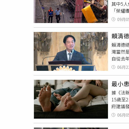
其中5
服務生送
「榮耀纜
唱義大
查警察局
文，立
09月0
人、1
啊」，
罹難者
明哥
及
賴清
24歲至
流，巧
賴清德
義大利
攝新銳
灣當然
聯社）
「虛胖
自從去
優美的纜
單，不
力量，
發表談
了維持
06月2
戰，包
全國哀悼
廢柴志
可以接
莫伊達斯
最小患
人事業
數百名民
據《法新
增廣相
在講道
15歲至
姊妹報
府建議
代都能
計，20
講是外
06月0
500%
發表，
沙進一
國家犧