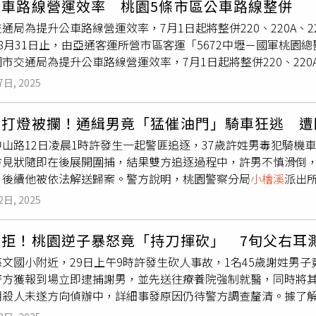
公車路線營運效率 桃園5條市區公車路線整併
局行政組與青溪所、
小檜溪
所共組聯合專案小組，針對該處所進行
通局為提升公車路線營運效率，7月1日起將整併220、220A、22
查緝，當場控制正在放哨的陳男，並破門進入屋內查緝，查獲所有
8月31日止，由亞通客運所營市區客運「5672中壢－國軍桃園
應召女子，其中1人是變性人，查扣交易所得1萬9千餘元等相關
市交通局為提升公車路線營運效率，7月1日起將整併220、220A
依社會秩序維護法偵辦並移請移民署專勤隊收容。
日起至8月31日止，由亞通客運所營市區客運「5672中壢－國
7日, 2025
。（圖／交通局）桃園市交通局為提升公車路線營運效率，7月1日起將整
路線，另外自7月1日起至8月31日止，由亞通客運所營市區客運
未打燈被攔！通緝男竟「猛催油門」騎車狂逃 遭
桃園客運代駛2個月。（圖／交通局）220、220A、221、222
中山路12日凌晨1時許發生一起警匪追逐，37歲許姓男毒犯騎機
公車路線至今，因路線多有重疊及彎繞已不符實需，影響公共運輸
方見狀隨即在後展開圍捕，結果雙方追逐過程中，許男不慎滑倒
20、220A、221、221A等4條路線，有效利用大眾運輸資
，後續他被依法解送歸案。警方說明，桃園警察分局
小檜溪
派出
見調整行駛動線，以確保既有搭乘權益不受影響。桃園市交通局為
山路，恰巧目擊1輛機車轉彎時未依規定使用方向燈，警方隨即上
220A、221、222、223等5條市區公車路線，另外自7月1日起
2日, 2025
受檢，甚至還加速騎車一路往中壢方向逃逸，警方隨即展開圍捕
軍桃園總醫院（經黄泥塘）」路線，由桃園客運代駛2個月。（圖
中，行經中壢區興仁路二段時，不慎自摔滑倒，警方見狀迅速上
總班次為23班，整併後平日班次為46班、假日班次增加至24
遭拒！桃園逆子暴怒竟「持刀揮砍」 7旬父右耳
案遭通緝，後續警方則依法將他解送歸案，警方同時強調將持續
及桃竹竹、桃竹竹苗等TPASS月票方案，另持桃園市民卡乘車
文國小附近，29日上午9時許發生砍人事故，1名45歲謝姓男
。桃園市交通局為提升公車路線營運效率，7月1日起將整併220、22
警方獲報到場立即逮捕謝男，並先送往療養院強制就醫，同時將
自7月1日起至8月31日止，由亞通客運所營市區客運「5672
朝殺人未遂方向偵辦中，詳細事發原因仍待警方調查釐清。據了
代駛2個月。（圖／交通局）另外因亞通客運所營5672中壢－國
而被家屬申請保護令，不料29日他向父親討錢未成，雙方進而爆
期駕駛人力流失嚴重，影響部分路線班次營運及民眾搭乘權益，經整