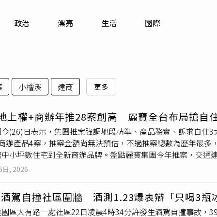
寵物
政治
漂亮
生活
國際
運勢
運動
梅酒
案
小檜溪
建商
更多
地上權+商辦年推28案創高 麗寶全台布局搶自
今(26)日表示，集團推案強調地段精準、產品務實、訴求自住
及商辦產品4案，推案金額尚無法預估，不過推案總數為歷年最多
蓋中小坪數住宅到全新商辦品牌。盤點麗寶集團今年推案，交通
淡江大橋，鵬程建設及麗源建設今年都將推出住宅案。八里地區享
6日, 2026
設推千坪基地「春城新港灣」，建義建設則有「紐約心光」與「
案共推有７案，圖為桃園
小檜溪
重劃區南法莊園系列。（圖／麗
酒駕自撞社區圍牆 酒測1.23爆表辯「只喝3瓶
受台積電、聯發科銅鑼科學園區設廠帶動；頭份「麗寶之丘－雲頂
園區大有路一處社區22日凌晨4時34分許發生酒駕自撞事故，
宅。台中梧棲「微笑日出」受惠台中港與未來捷運藍線，規劃地上1