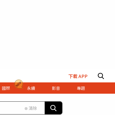
下載 APP
國際
永續
影音
專題
⊗ 清除