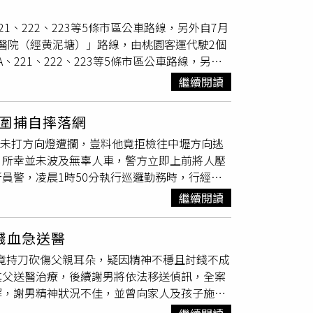
監控蒐證後，4日晚持桃園地方法院核發搜索
1、222、223等5條市區公車路線，另外自7月
涉案人員。行動中共獲陳男等3名負責人及9名
總醫院（經黄泥塘）」路線，由桃園客運代駛2個
物證。陳男等3人依妨害風化罪嫌移請偵辦，外籍
、221、222、223等5條市區公車路線，另外
軍桃園總醫院（經黄泥塘）」路線，由桃園客運代
繼續閱讀
併220、220A、221、222、223等5條
「5672中壢－國軍桃園總醫院（經黄泥塘）」
圍捕自摔落網
、223等5條原為免費公車路線，自2020年8月轉
車未打方向燈遭攔，豈料他竟拒檢往中壢方向逃
服務效能，因此交通局自7月1日起將5條路線
，所幸並未波及無辜人車，警方立即上前將人壓
源，經與地方民意代表召開多次會議及會勘，並依與會
所員警，凌晨1時50分執行巡邏勤務時，行經桃
提升公車路線營運效率，7月1日起將整併
前要求停車配合攔查，豈料許男見到警方非但
至8月31日止，由亞通客運所營市區客運「5672中
繼續閱讀
行動並在後尾隨。警方表示，豈料許男騎機車逃
／交通局）5條路線整併前，原平日總班次為50
前將他控制逮獲，經深入調查後竟還發現他因涉
班，收費方式同本市市區公車採里程計費，並適用
濺血急送醫
打擊犯罪，杜絕不法情事在轄區發生。
可享有乘車優惠（第二趟優惠18元），歡迎民眾
子竟持刀砍傷父親耳朵，疑因精神不穩且討錢不成
0A、221、222、223等5條市區公車路
其父送醫治療，後續謝男將依法移送偵訊，全案
中壢－國軍桃園總醫院（經黄泥塘）」路線，由桃
解，謝男精神狀況不佳，並曾向家人及孩子施
軍桃園總醫院（經黄泥塘）的路線，因亞通汽車
發口角衝突，沒想到謝男竟氣憤持菜刀欲砍殺父
體營運規畫考量，自7月1日起至8月31日