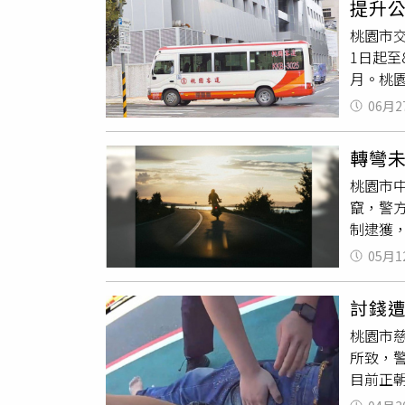
提升
園警分
桃園市交
票進行
1日起至
泰國籍
月。桃園
女子則
自7月1
06月2
駛2個月
市區公車
轉彎
路線，由
桃園市
型市區
竄，警
整併為2
制逮獲
人員意
園區中
220、
05月1
不停車
壢－國
跑過程
班、假日
討錢
犯毒品
基北北桃
桃園市慈
多加搭乘
所致，
線，另外
目前正
園客運
暴，進
客運近