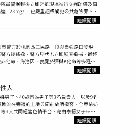
中隊員警獲報後立即趕抵現場進行交通疏導及事
多家建設公司將在台北、中、南精華地段推出多
.23mg/l，已嚴重超標觸犯公共危險罪。據
的價格優勢。名軒開發將於杭州南路、銅山街推
故。吳女辯稱僅喝了3瓶冰結，但酒測值已嚴
」，雙案皆為地上權案，主打都會生活機能，另
繼續閱讀
切勿駕駛動力交通工具，以免危害自身及他人生
與國家住都中心合作的捷運圓山站西側公辦都更
溪
重劃區持續加碼，麗寶建設推出「南法莊園
豐秀大境－清境區」與「雅境區」由鵬程建設及
園市警方於桃園區三民路一段與自強路口發現一
廣春成建設推出「春城麗都」，地下5層地上
撞警方後逃逸，警方見狀也立即展開追捕，最終
鐵站周邊麗源建設率先推出3600坪指標案；台
非他命、海洛因、喪屍菸彈與K他命等多種毒
名軒亞灣城」2700坪地上權住宅，售價約周邊
4日於三民路一段及自強路口攔查違規車輛(未依
度推出「麗寶ACE」商辦品牌，以Art（藝
繼續閱讀
車受檢，未料51歲的許姓女子不但拒檢，更立即
。首發台中車站核心「鵬程台中智匯總部」樓高19
往龜山方向逃逸，沿路蛇行意圖規避警網攔查，
7坪共32戶。高雄「麗寶ACE高雄商辦」距左營高鐵
變性人
即於龜山區長壽路與忠義路一段進行包夾攔截，
E南港商辦」距輝達南港總部步行7分鐘，地上13層
姓男子、40歲蔡姓男子等3名負責人，以及9名
動彈，同時強勢破窗將許女拉下車制伏。警方
、台中、嘉義、台南、高雄，建立完整商辦網絡。麗
竟輪流在旁邊的土地公廟前放哨攬客，全案依妨
陽性反應，全案依毒品危害防制條例及公共危險
，滿足自住需求；商辦則搶攻企業升級市場，展
等3人共同經營色情平台，藉由泰籍女子來台
貼帶有高度性暗示的照片，如「模特兒身材、配合
繼續閱讀
設監視器外，還輪流在一旁的土地公廟前「放
，每次性交易費用從1600到1700元不等。桃