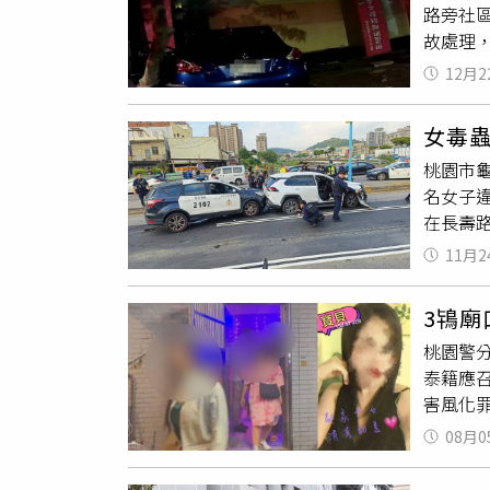
路旁社
族。麗
故處理，
個地上
了解，
出「首
12月2
重超標
一案同
命安全
案，也將
女毒
－霞慕
桃園市
良昱建
名女子
24層、
在長壽
南市中
品。至
新案75
11月2
規定使
術）、C
駕車高
層、85
3鴇
甚至二
10分鐘
桃園警分
同時對
83~1
泰籍應
事後也
寶集團
害風化
罪移請
現集團
觀光之
08月0
度高」
哨」，順