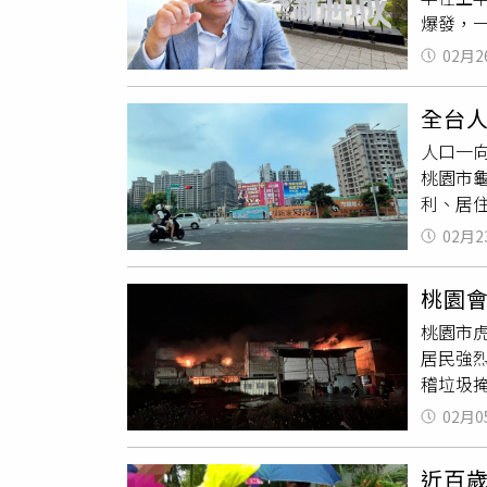
價率稍
爆發，一
達146
陳炳辰
「202
重劃區
雖然3
02月2
軍，無人
型指標
案，和
示，希望
出110
走的推
全台
市況不
推案稍
降低風險，房市將再深
人口一
仍飽受
顯收斂，
桃園市
後能有
旺、長
利、居
的新聯
相。最
料，盤點
園」「
在竹北
02月2
6745
的甲山
看，雪
大人口
市場氣
台北市
桃園會
續高漲
1500
青埔一
桃園市
求與房
高雄國揚
傑，君
居民強
價，淡水
露。他
能逐步
稽垃圾
年漲幅也
出，否
撐場。（圖／住展雜誌提供） 國
火，熊
平均房
案量出於
02月0
大量廢棄
響房市
億元案
殘火處
性。對
／甲山
近百