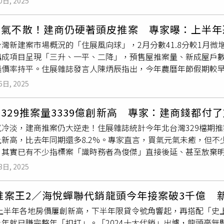
0日, 2025
壞父親連忙躲閃，但右耳仍不慎被劃傷濺血，場面相當怵目驚心
由桃園客運代駛2個月，原路線編號、名稱、班次數、票價、行駛
29日上午9時30分獲報，桃園慈文國小附近有男子持刀砍人，警
往返26班次、假日往返14班次，惟部分發車時刻將依桃園客運
寒氣不散！建商仍硬著頭皮推案 專家曝：上半年
幸並無大礙，經警方調閱監視器追查犯嫌行蹤後，最終在事發地
加行經正光路、寶慶路、莊敬路、中正路等路段，串聯3大新興重
灣新建案市場概況的「住展風向球」，2月分數41.8分較1月
而先移送桃園療養院強制就醫。警方說明，針對謝男持刀砍人部
桃園區公所、新舊永和市場、桃園地方法院、經國轉運站等旅運
構成項目呈現「三升、一平、二降」，預售屋推案量、新成屋戶
署偵辦，後續警方也將積極申請被害人緊急保護令措施，詳細事
利性。交通局提醒，各路線皆為循環線，行駛方式為自桃園區公
議價率持平。住展雜誌發言人陳炳辰指出，今年農曆年節假期較早
眾於出門前可先至桃園市公車動態資訊系統網頁或下載「桃園公車
，風向球供給面指標預售屋推案量、新成屋戶數都見月增，新成屋
時間。
6日, 2025
北市三重區二重疏洪道左岸、桃園市
小檜溪
重劃區的逾百戶新案
興建，也成為不得不推的一種狀態。預售屋推案量為600多億元
329推案量3339億創新高 專家：建商錢都付
，回溫不算強勢，以台北市南港區的百億元商辦案為亮點，住宅方
冷淡，建商推案仍大逆走！住展雜誌統計今年北台灣329檔期推案
餘未及，不少建商仍採保守之姿，除了轉攻329檔期，甚至多有
上新高，比去年同期還多8.2%。專家直言，買氣元氣未癒，但
求上，即便追蹤指標建案每週平均來客組數有所增加，由1月的1
，其實已有不少指標案「識時務者為俊傑」直接後延、甚至放棄明
市盛況至多為30多組，狀態仍未轉佳，且平均成交組數每週是1.
的推案量預估，共達約3339.3億元，較去年同期實際推案量增加約
台北市文山區、新北市三重區的指標個案有所表現。而從去年下
3日, 2025
歷年329檔期突破3千億案量狀況，2021年2423.4億元原因
建案數在2月升至1178 案，再比前月增近74案，是前年8月
3年《平均地權條例》修法造成新案延推，遂成熱況。今年北台灣
速可見一斑，其中桃園市待售案走增明顯，在中壢區、龜山區、
4推案王2／海悅蟬聯代銷龍頭今年接案破3千億
年下半年的銀行房貸滿水位危機與央行打炒房政策，打散買氣迄
，新案又難再延推只得進場，激發出不小量體，得留意後續賣壓
4年上半年各地房價屢創新高，下半年限貸令號角響起，再搭配「
然於今年放手一搏，原因還是不少大案接待中心、媒體宣傳、銷
離仍在一成以內，縱使建商不再創高價，房價該多少卻也一毛不
半年就已賺完整年「扣打」。「2024十大代銷」出爐，龍頭毫
港區的千億元大案，助攻1/3的量能，一舉推升2025年氣勢。