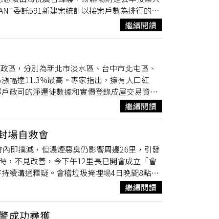
妥協，買氣卻往低價案走，逐步挑戰議價空間。
NT委託591新建案統計以接案戶數為排行的
重大小案遍地開花，其中府中、央北、二重疏洪道
金也因國際經濟局勢顛簸，短期不易重振買氣，
銷2402億元，還是比接案數55案來看，全是冠
側各有長耀、亞昕，與下新莊地帶也有馥華的大
於新北市二重疏洪道重劃區，或是新店溪畔指標
繼續閱讀
00億元為2025年新推案。海悅總經理王俊傑表
。（圖／東森財經新聞張琬聆攝）台北市估推
產活化案，皆持續只聞樓梯響。未來除了且看且
月至1年，推案關鍵在於作業時間，會滾動調整。
大樑，餘案以中山區、松山區的宏築與三輝建設新
，另亦有可能改建案規格符合主流，或分期推出
預期漲價的房價獲得控制，他樂見成效，但產業
商有一定的謹慎度。桃園市今年329檔期則明
行政區，分別為新北市淡水區、台中市北屯區、
盼能開放國外有技術含量的人才，或是引進外勞
元案則在青埔、中路、上南崁、龜山市區等地的威
景觀失靈？ 「這河畔豪宅」轉手賠售近千萬
幅達11.3%最高。專家指出，擁有人口紅
和有效解決。往年皆與海悅差約1000億元案量
國、
小檜溪
、站前、大有、藝文特區都有新案亮
部戶政司的淨遷徙數據和實價登錄成屋交易資
計，新聯陽去年百億指標案就有「元利四季莊
，新竹縣新豐鄉的富宇新案就佔去一半，其餘四散
6937人拔得頭籌，其後分別是台中市北屯區
「百億案接案王」，同時也擊敗過往伯仲之間
厚。至於基隆、宜蘭等二線城市的推案成績更難
繼續閱讀
3562人。中信房屋研展室副理莊思敏表示，前5
北市門牌，每坪開價百萬起跳，卻能在央行打房
案擔當。（圖／住展雜誌提供）陳炳辰指出，在
精華區的開發日益飽和，加上區內房價與地價持
）新聯陽總經理張俊杰透露，今年新推案約有
下來窘境，已傳新北市三重區與桃園市的A7、
組封場自救會
吸不少精華區外溢買盤的湧入，帶動區域居住需
園2」、近180億元的大陸建設竹北案、120億元
至明年直接放棄上半年，可說是識時務者為俊
時內即撲滅，但濃煙惡臭仍影響周邊26里，引發
市發展也獲得了相當堅實的支撐力。觀察平均房
、3案同樣百億規模，但合約未完成，尚無法透
動作，有利市場適應現況，重拾信心，上半年若
時，不見改善，今下午12里長已開會成立「會
.3%，為5區中最強勁；龜山區每坪34.9萬元，
簽約，除非和業主達成默契先動工、看市況再推
仍保樂觀度。今年北台灣329檔期靠指標大案
持續溝通釋疑。會稽垃圾掩埋場4日晚間8點起
8.5%、7.8%。2024年人口淨遷入5大區，
業務發展以代銷、營建雙軌並進，去年約5成
到場馳援，第一消防大隊長賴志忠說，現場堆放
的平均房價均呈現上漲趨勢，顯示供需關係是影
0億元，加上其他業主代銷接案，預計能有2000
失靈
繼續閱讀
制火勢，5日00時35分熄滅、2點26分完成
利、居住需求旺盛的區域，往往更具抗跌保值
目前正在變更建照，預估總銷400億元。（圖
仍抱怨味道很嗆、空氣很差，楊鑫坤說，不僅影響
店店長童尹表示，淡水房價基期低，目前仍普遍
元創新高案量，張境在表示，以前是經濟不佳、股
警成功尋獲