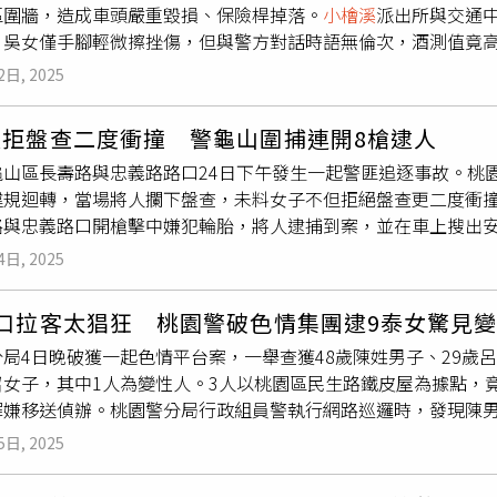
區圍牆，造成車頭嚴重毀損、保險桿掉落。
小檜溪
派出所與交通
寶集團近年也積極搶標國有土地，今年策略布局更趨積極，旗下
吳女僅手腳輕微擦挫傷，但與警方對話時語無倫次，酒測值竟高達1
權建案，以「買房不買地」的經濟學模式，提供明顯低於鄰近案
吳女與友人聚會飲酒，結束後先載友人回家，返程途中發生自撞事
學杭州」，鵬程建設則在濟南路與臨沂街交會處加碼「首御臨沂
2日, 2025
。全案依公共危險罪嫌移送偵辦。警方呼籲，飲用含酒精飲品後
樣是地上權案的新北土城「福容雙捷A+」已熱銷中。而麗寶建設
。◎喝酒勿開車！飲酒過量，有害健康，未滿18歲請勿飲酒。
落成地上11層、15~33坪共205戶，瞄準高端自住族。桃園
小檜
蟲拒盤查二度衝撞 警龜山圍捕連開8槍逮人
尼」與「麗寶悅榕」，麗源建設則有「好風采Ⅱ」。新北新店「
龜山區長壽路與忠義路路口24日下午發生一起警匪追逐事故。桃
設聯手打造，主打輕負擔住美景。新莊副都心重劃區因三捷匯集，
違規迴轉，當場將人攔下盤查，未料女子不但拒絕盤查更二度衝
318戶，規劃小型辦公與2~3房住宅。南部地上權案還有，雲林高
路與忠義路口開槍擊中嫌犯輪胎，將人逮捕到案，並在車上搜出安
心成功大學旁原美國學校舊址，由寶贊開發推案；高雄五甲特區「
於詳細事故原因仍有待進一步調查釐清。桃園分局
小檜溪
所員警2
折，已熱銷中。順應全球供應鏈重組與AI產業趨勢，麗寶集團也首
4日, 2025
用方向燈)時，目視發現車內有毒品吸食器，當場要求車內駕駛下
ore（核心）、Evolution（進化）為核心，強調整合性服務
速逃逸。警方見狀也通報發動攔截圍捕，許女沿三民路、長壽路
~133坪共101戶；梧棲「麗寶ACE亞太之星」地上12層48~18
廟口拉客太猖狂 桃園警破色情集團逮9泰女驚見
度衝撞警車，警方為避免許女繼續衝撞，危害一般民眾安全，當
、台鐵3分鐘，地上21層83~131坪共31戶。大台北「麗寶AC
局4日晚破獲一起色情平台案，一舉查獲48歲陳姓男子、29歲呂
許女轎車輪胎連開8槍，擊破前方左右兩輪及右後輪胎使車輛無法
31坪共31戶，自用投資皆宜。整體布局串聯板橋、新莊、南港
召女子，其中1人為變性人。3人以桃園區民生路鐵皮屋為據點，
在車內查獲海洛因、安非他命等毒品，經毒品唾液快篩，確認為
表示，今年推案以中小坪數住宅為主，搭配景觀公設與生活機能
罪嫌移送偵辦。桃園警分局行政組員警執行網路巡邏時，發現陳男
偵辦。
全台布局雄心。
名，在民生路偏僻處以鐵皮屋作為賣淫據點，利用LINE群組張
5日, 2025
「鄰家少女、清秀甜美」等方式招攬嫖客。為規避查緝，3男除裝
便攬客。陳男旗下3名小姐、呂男旗下4名小姐與蔡男旗下2名小姐