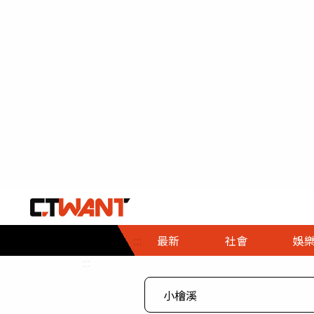
社會首頁
娛樂首頁
財經首頁
政
:::
最新
社會
娛
時事
即時
熱線
:::
直擊
大條
人物
調查
專題
３Ｃ