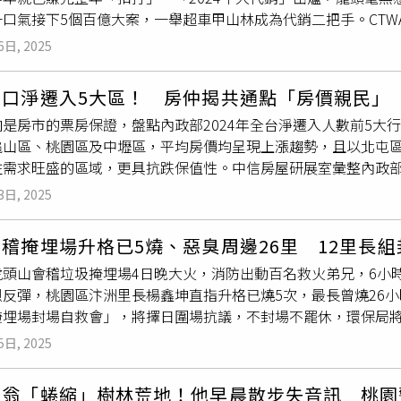
高，台北市的首都效益，與桃園市話題地帶讓建商價碼難與市況
口氣接下5個百億大案，一舉超車甲山林成為代銷二把手。CTWA
6.5億元居首，共佔整體逾4成，第一環行政區板橋、新店、三
分析，眼下環境低檔盤旋，銀行業者承做房貸還是謹慎，市場資
4十大代銷」，海悅以全台接下總戶數1.3萬戶奪冠，不管是接案總
可見新潤、寶路、甲山林的百億元大案身影；另外林口新市鎮北
29檔期傳可觀新案量體，乃屬個案拉抬所致，後況曖昧，包括位
6日, 2025
能敵。1月海悅公告，手握4850億元代銷案，刷新紀錄，其中33
案推出，拉抬供給熱度。新北市案量佔4成最多，大小案遍地開花
桃園市青埔公園宅、A7生活圈在地品牌建商案，以及新竹市區資
代銷每年能維持在80~90億元營收，不過現在請建照都要8個
2.5億元案量，不過光是南港區的調車場案就佔了千億元，獨挑
案態勢，與萬變不離其宗的低首付、付裝潢、送贈品的促銷方式
人口淨遷入5大區！ 房仲揭共通點「房價親民」
佳，王俊傑本不願多談。他提到，目前央行信用管制措施，已讓
大，卻皆不到50億元量體，陳炳辰對此認為，台北市的高房價讓建
陷五里霧一段時間。 尪生前承諾「房子妳住到百年」 漏做1事…妻慘搬離還賠錢 國稅局要查稅
向是房市的票房保證，盤點內政部2024年全台淨遷入人數前5大
原物料和人工成本上漲之苦，預估缺10萬名技術工，而非勞工，
預期總推案約653.8億元，沒有百億元大案，具規模逾50億
了！「知名小吃、排隊名店」成重點輔導對象 水岸
龜山區、桃園區及中壢區，平均房價均呈現上漲趨勢，且以北屯區漲
技術培養的配套措施，期待政府除了金融管制，也能正視產業問題
昇、東驊、長虹新案；主要以桃園區成為推案領頭羊，散布在經
住需求旺盛的區域，更具抗跌保值性。中信房屋研展室彙整內政
陽，去年突飛猛進，只相差不到400億元之遙，排名第二。經統
能反映出房市寒流的就是新竹地區，此檔期僅112.5億元新案量
2024年全台淨遷入人數前5名的行政區，新北市淡水區以淨遷入
東方大境」「吾雙」「麗寶南法莊園」「華固頂滙」5大案，榮登
市、竹東鎮、湖口鄉、芎林鄉，案量都不大，建商避風頭意味濃
3日, 2025
人、桃園市龜山區5337人、桃園市桃園區4918人、桃園市中壢區
林，重返排行亞軍。「元利四季莊園」由李天鐸操刀設計，擁有
上加霜讓業者以去化舊案為主。今年北台灣329檔期以雙北為推
淨遷入熱區皆為房價相對親民、建設題材豐沛的區域，近年隨著
氛趨於保守下，短短半年銷售超過600戶。（圖／四季莊園官網
千億大案激勵下，讓今年首波預售檔期不淡，但後繼無力可能是接
稽掩埋場升格已5燒、惡臭周邊26里 12里長
，許多大型建設案與建商紛紛轉向相對外圍的區域獵地插旗，磁
~2000億元，目前已簽約百億大案有總銷400億元的「元利四季莊
帶，以及新竹市東區的指標案，開案時間再往後延至下半年，甚
虎頭山會稽垃圾掩埋場4日晚大火，消防出動百名救火弟兄，6小
市交易量能同步升溫。同時伴隨人口紅利的加持，這些區域的房
建設案，及4月將公開的350億元的華固北投商辦案，另有約2
子不立危牆之下。陳炳辰認為，預期政府短期不會針對房市有新
烈反彈，桃園區汴洲里長楊鑫坤直指升格已燒5次，最長曾燒26小
區每坪29.7萬元，年漲幅7.2%；北屯區每坪30.2萬元，年漲11
也解釋，並非政府打房還拼命推案，而是這些案子在打房前就已
去化近期案量，在民眾沒有其他更好的保值資產選項下，長期房市
掩埋場封場自救會」，將擇日圍場抗議，不封場不罷休，環保局將
有1成；桃園區及中壢區每坪均價33.1萬元、31.7萬元，年漲幅各為
則既然談好，就還是照表操課。接案戶數名列第三的甲山林，集團
稅局要查稅了！ 專家示警「5行業6行為」有漏快補繳 頂客夫妻「遺產不想給手足」律
熊火焰、濃煙竄升，大量報案電話湧入消防局，上百名打火弟兄
價2~3字頭。（圖／中信房屋）莊思敏指出，這些人口遷入熱區
自建案。剛升任集團副董事長的張境在就透露，今年自建案100
師曝3招：不怕被充公 祖厝被強拆、竹東如九龍城？科技首都城市治理
5日, 2025
物及木工用的松香水，到場已全面燃燒、火勢猛烈，所幸2小時即控
發展的關鍵因素，尤其在現階段房市趨冷的情況下，擁有人口紅
量釋出。愛山林攜手堃達土地開發，插旗中和推出「左岸明珠」，
理，燃燒面積約2500平方公尺，無人員受傷受困。但周邊住戶
於全台淨遷入人口數榜首的淡水區，中信房屋淡水新市濱海加盟
林提供）多數業者保守看待今年市況，但甲山林仍備妥2000億
歲翁「蜷縮」樹林荒地！他早晨散步失音訊 桃園