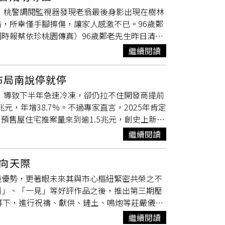
次，朱縣府時期承諾封場不再進垃圾，吳縣府
附車位的成屋，再搭配新青安的政策利多，使得近
消費者短時間觀望後還是會出手。甲山林產品
警，桃警調閱監視器發現老翁最後身影出現在樹林
物放5噸只運走3噸，永遠都有回收物，但過去
題一直是淡水區發展的痛點，但隨著捷運和輕軌
轉買在市場需求依舊很強。以推案戶數排行
，所幸僅手腳擦傷，讓家人感激不已。96歲鄭
附近居民都擔憂。桃園市虎頭山會稽垃圾掩埋場
江大橋等重要交通建設，屆時這些建設項目一一
義、漢華、藝舍。和去年榜單相較，萬群、創意
時報蔡依珍桃園傳真）96歲鄭老先生昨日清晨
自救會，將擇日圍場抗議。（圖／環保局提供）
 而全台前5大人口淨遷入熱區中，桃園市就
區，去年指標案為總銷近100億元的「璟都航
不著，馬上向桃園警察分局
小檜溪
派出所報案請
任地方里長獨自面對，桃園區鄰近12里里長昨下
的購屋熱區，坐擁豐沛的利多題材，包括龜山
中「璟都航空城」潛銷1個月就去化6成，讓業
繼續閱讀
（翻攝照片／中國時報蔡依珍桃園傳真）員警依
底解決問題，將擇期圍場抗議。環保局表示，春
鐵重劃區、航空城計畫等，這些建設題材為區域
到今年329才正式公開。進度放緩的還有去年第
人前往的樹林荒地，巡佐駱俊宇立即率警員劉佾
趟收運的資收物暫置場內，排定年後1周內轉運
房價仍屬親民，加上未來發展性可觀，因此能夠
小檜溪
正公園「富櫻翫」溫泉度假宅，總銷近80
布局南說停就停
著雨，員警到附近民宅借來雨傘幫他擋雨，同時
導確實分類，強調暫置的都是有價回收物，已無
價。桃園建設題材位區域房市增添不少想像空
確定接案500億元，「這波景氣這麼差，現在
擊，導致下半年急速冷凍，卻仍拉不住開發商提前
微擦傷，經送醫後已無大礙。家屬表示，鄭老先
監控設備，且把回收場畫分為4個暫置場域，防火
送家電。」預售案都要3、4年後完工，業主不
，年增38.7%。不過專家直言，2025年肯定
外出散步都會準時回家，這次不慎在樹林中跌
這次就是及時發現且分區暫存發揮功效，火勢僅
做Uber eats 買下13.5%高投報屋 住戶秒退租！AV帝王傻眼：我被坑了
會倒吃甘蔗，下半年會比上半年好，但不是像以
、預售屋住宅推案量來到逾1.5兆元，創史上新
熱忱地協助表達感謝，稱讚員警厲害。96歲鄭
質測得0.164ppm也未超標，會再逐一跟里
新理想提供）排名第六的萬群，為中台灣代銷天
辰分析，2024上半年股市奔騰兩萬點的帶動下，
國時報蔡依珍桃園傳真）
繼續閱讀
長謝坤成表示，今年接案產品以首購換屋及商辦為
情，建商積極進場，加上2023年不少延後推案
勢，台灣整體產業與股市仍持續成長，基本面
貸滿水位危機、央行第七波打炒房政策放大絕雙
邑TOP+」、三重「RiVER PARK」等百
向天際
不得不推的結果，持續加溫全年案量。2024年
巴巴「欣府城3」150億元，以及北市南港、北士
境優勢，更著眼未來其與市心樞紐緊密共榮之不
／住展雜誌提供）觀察各縣市表現，新北市去年推
續公開。2025年房市走勢，創意家副總柯仲武
陽」、「一見」等好評作品之後，推出第三期壓
動量能，指標推案區是三重區與林口區，前者推破千
出手，會成交，但量還沒有很明顯提升，營建成
拜下，進行祝禱、獻供、鏟土、鳴炮等莊嚴儀
區，聲勢迄今不墜；後者有800多億元，因具
力打造區域指標建築！同時宣告美好亞昕城的積
搶進。房價居高不下的台北市，也彰顯資產抗跌
繼續閱讀