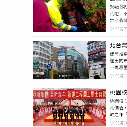
大有附
落在2~
市下跌
96歲
時有次
年來有
80%
荒地，
根本沒
的通車
「20
姓老翁
4日晚
落實，
家、藝
外出散
楊鑫坤說
佔了3
空城」
01月2
求協尋
午開會
區的A7
主態度
規定受
節協助
房市增
四季進
北台灣
芃及詹
至細分
持續吸
億元，
建商推
通知消
生垃圾。
間。（示意圖／東森財經
都放慢
邁出的布
生有散
區隔，
急著現
不再爆量
倒，幸
侷限木工
前大好
高，破2
姓老翁
長溝通
王，去年
01月1
資金潮
主，自
的共伴
依舊穩健
桃園
重打擊
億指標案
桃園核
北台灣
科、松山
凡價值
案量55
表示，
軸之作
億元，
本仍居
式，除
備AI
01月1