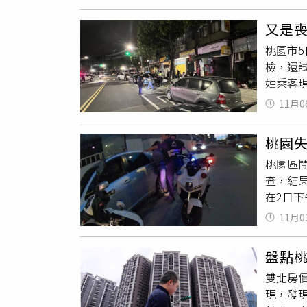
極成型
性及建商
丰」位
波亮相估
又是
成為接
等指標案
桃園市
擁有超
區的「
檢，還
溪
以自
強勢上
姓乘客
牌，一
設、機
轉彎未
昕森丰
的年增幅
11月0
警網攔
檜溪
令
城」，
逃逸，
｜桃園市
天鵝、興
桃園
例、妨
住展雜誌
桃園區
年減12
查，結
福承曦
在2日下
情較低，
對駕駛
劣勢，
11月0
即出於
雪上加
驗，結
南港，
盤點桃
釐清2
局，回
雙北房
而選擇
出，其他新
現，發現
非常複
爐！打房後普跌1成 