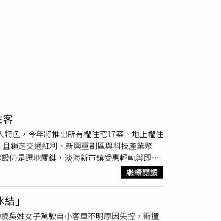
住客
3大特色，今年將推出所有權住宅17案、地上權住
，且鎖定交通紅利、新興重劃區與科技產業聚
建設仍是選地關鍵，淡海新市鎮受惠輕軌與即將
有淡江大橋、台61及台64線串聯雙北優勢，廣
繼續閱讀
紐約沐光」，兼具交通與河岸景觀。麗寶今年在
寶集團提供）苗栗後龍「名軒心城市」鄰高鐵苗
冰結」
」及「霞舞」規劃1.5萬坪美式社區，涵蓋別墅
39歲吳姓女子駕駛自小客車不明原因失控，衝撞
5層19~38坪共154戶，房價親民鎖定首購