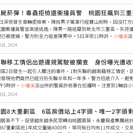
，也是預見
小檜溪
裡優雅獨特的生活氛圍與身段，即將完整形塑
的信心，去年推案量為4026.1億元，年增55%，百億元大案
於G08站是舒適的650米，散步回家悠然輕鬆之外，更一站串聯
有600億元總銷。文山區亦拿下2024年台北市推案量寶座，約
喪屍菸彈！毒蟲拒檢還衝撞員警 桃園狂飆到三重
軌大車站城市的首環宜居地。而串聯萬坪森林公園，「亞昕森丰」
共襄盛舉，蛋白區房市不淡。桃園市去年推案量3926.9億元，年
5日深夜發生車輛拒檢案，陳姓男子駕車行經寶山街時，因沒打方
級綠覆的矚目地標，更是和「亞昕向陽」、「亞昕一見」共同接
悦讀伊頓」、客運園區的「璟都航空城」，與A7重劃區的「富宇
試圖衝撞員警並高速逃逸，陳男一路逃竄到新北市三重區，失控撞
然居境為發展主軸，「亞昕森丰」可謂是真正共鳴城市發展軸線
場其來有自。另在桃園區與中壢區兩大熱區各有800多億元的量
現已被逮捕，警方則全力追查陳男中。5日深夜11時許，
小檜溪
派
直以來從空間主題規劃，到建築工法細節皆面面講究；引進東京
能逐步到位，包括中路、
小檜溪
、青埔、A20興南站、過嶺等地都
打方向燈，員警立刻上前攔查勸導，陳男卻拒絕停車，更一度要
」建築手筆高端又細膩，營造出不同於區域的雅緻氛圍，加上深
，不過總量僅288.2億元，顯然2023年的推案太少所致，去年
6日, 2024
查，該輛車則沿途蛇行、高速行駛，沿龜山、新莊跑到三重，最終
人不禁佇足仰望的經典風景，各界對於未來「亞昕森丰」的成型
破百億元的量能，一案撐起基隆半邊天，在鄰近新北、價格親民
徐姓乘客則被當場逮捕。警方則立刻展開追查。警方起初俗稱喪
桃園區三民路二段216號（亞昕向陽一樓）迎賓專線｜03-335-27
富發接力推出指標案也印證後況可期。觀察各縣市表現，新北市去
失聯移工情侶出遊違規駕駛被攔查 身份曝光遭收
害公務等罪嫌移送桃園地檢署偵辦，並全力追查陳男中。
提供）北北桃爆量不意外 新竹年減12.6%跌破眼鏡相對之下，新竹
鬧區2日發生一起引人關注的事件，1對失聯的越南籍移工情侶，
.6%，陳炳辰解釋，前年在東區、竹北、竹東各有新案推出80~
果發現他們竟然已經分別失聯半年和一年多，警方迅速介入，避免
」有90億元總銷，其餘指標案皆低於80億元，顯見落差。加以
午5時許，
小檜溪
派出所的警員許修豪在巡邏時，注意到1輛自
推案不易創量所致。宜蘭地區2024年只有一案超過10億元，
人進行勸導，駕駛人阿登（48歲，越南籍）在被要求出示證件時
與大眾運輸系統建設尚未到位，與雙北的地緣關係趨弱，去年上
3日, 2024
安全考量，警方請其下車並進行酒測。在這一過程中，警方還對車
霜，純粹為區域型房市，發展有限。陳炳辰指出，2025年房市
果發現其也已經失聯半年，為了防止2人逃跑或有其他危險行為，
和桃園市青埔、A7，及新北市林口新市鎮、中和左岸，與新竹市
園8大重劃區 6區房價站上4字頭、唯一2字頭
人失聯的原因，阿登因為工作期滿即將回國，卻希望繼續留在台灣
不了頭。不過整體蛇年推案情勢仍得看回溫幅度，陳炳辰認為，
價居高不下，促使越來越多民眾轉向桃園買房，永慶房產集團統計
隱匿，2人在共同工作生活後，利用假日借車出遊，卻因為違規而
案則生人迴避，能延就延，肯定的是將不再爆量，可能下修1~2成回到1.2至
A7重劃區近1年成交量逾4000件，等同每日均有11件成交，交
雜，許多人因工作和生活壓力選擇失聯，希望這次事件能夠提醒
「這裡」晚1個月買省百萬 「小寒」將至！食衣住行育樂 開運養生禁忌一次看 年前交屋潮！12月房