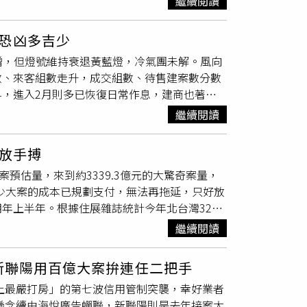
繼續閱讀
，隨後謝男便迅速逃離現場。警方表示，
小檜溪
路線及停靠站位等營運資訊均不變，班次數維
方迅速派員前往處理，到場後立即將傷患送醫治
營運規劃進行微調。交通局長張新福表示，路線整
恐凶多吉少
點附近逮獲謝男，由於警方考量他精神狀況不
劃區（經國、中路、
小檜溪
）民眾往來桃園火
微增，但燈號維持衰退黃藍燈，冷氣團未解。風向
分，全案訊後他將依涉犯《殺人未遂罪》移送桃
需求，快速連結桃園地區各重要節點，提升公共
數、來客組數走升，成交組數、待售建案數分數
發動機仍待警方進一步調查釐清中。
所發車，停靠各站點後行駛回終點桃園區公所，
，進入2月則多已恢復日常作息，建商也著手
」APP查詢公車路線、班次時刻與動態，以節
戶數為500多戶，較前月的100多戶明顯成
繼續閱讀
為主要拉抬個案，即便房市走冷，先建後售案卻
，月增200多億元，比起去年熱況時期單月多破
了放手搏
面只有新北市中和區積穗生活圈新案逾50億
預估量，來到約3339.3億元的大驚奇案量，
開案時間不明確，傳統房市旺季的上半年恐凶多
不少大案的成本已規劃支付，無法再拖延，只好放
4組回升到17組，但比對一般來說都在20多
年上半年。根據住展雜誌統計今年北台灣329
1組，又比前月下修一些，買氣與天候一樣寒氣不
251.9億元、年增8.2%。住展雜誌發言人陳
半年迄今，供需兩相逆走背離，難以剎車的推案
繼續閱讀
是史上利率最低檔；2024年則是股市熱潮帶動，以
以來新高，回到平均地權條例修法前的觀望案量，
329檔期推案量衝新高。（圖／住展雜誌提供）
大園區、觀音區等地都因投資氛圍消散，舊案去
 新聯陽用百億大案拚連任二把手
今元氣未癒，陳炳辰分析，部分建商在不明朗態
。市場期待的降價則依舊落空，開價與成交價之
史上最嚴打房」的第七波信用管制突襲，幸好業者
售人員等費用成本已規劃支付，難再拖延，又在
減，不買拉倒，降價免談。台北市與桃園市的議
無懸念續由海悅廣告蟬聯，新聯陽則是去年接案大
今年北台灣329檔期以雙北為推案擔當，新北市估