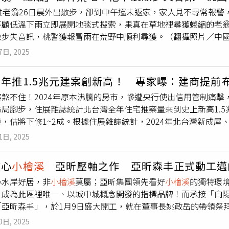
近里民，藝文特區、
小檜溪
等也深受其害，感嘆平均1年半就燒一
3字頭上下，總價不到1000萬元就能買到屋況還不錯的兩房、
，資金不足拉低購買力，此次是政府用金融政策管制市場，自用
鄭姓老翁26日晨外出散步，卻到中午還未返家，家人見不尋常報
颱風吹落樹枝太多，地方體諒開放暫置，豈料暫置就變占用，回收
愈來愈多的雙北客群選擇落腳淡水。童尹指出，雖然過去交通問
以首購自用為主，不受打炒房和限貸影響，再加上租金年年漲，租
不顧低溫下雨立即展開地毯式搜索，果真在草地裡尋獲蜷縮的老翁
有水土保持或環境保護觀念，流出來的汙水都黑色跟墨汁一樣，
，區域交通條件已有明顯改善，而且未來淡水還有淡北道路、淡
24十大代銷」，第四名後為新理想、新高創、萬群、創意家、信
散步失音訊，桃警獲報冒雨在荒野中順利尋獲。（翻攝照片／中國
大火，已是升格第5燒，桃園12里長5日成立會稽垃圾掩埋場封場
可望大大紓解淡水的壅塞車流，區域房價也將迎來一波慶祝行情。
舍取代了甲桂林、上揚、圓石灘。新理想重心集中在桃園各大重劃
步運動，直到中午都未返家，家人非常擔心，立即外出尋仍遍尋
，張市府2023年承諾改善卻跳票，根本是「看不起地方」，放
個，莊思敏表示，龜山區、桃園區、中壢區都是最近幾年炙手可熱
，不過預計今年329檔期才會正式公開。總經理黃正忠表示，去年
7日, 2025
。96歲鄭姓老翁散步失音訊，桃警獲報冒雨在荒野中順利尋獲。
後已正式成立「會稽垃圾掩埋場封場自救會」，堅決要求市府徹
重劃區、桃園區的
小檜溪
重劃區、中路重劃區、中壢區的青埔高
轉向惜售，本來9月要公開，結果碰上打房，所以繼續潛銷，延後
理，並積極調閱周邊監視器，發現老先生最後身影走向平日少有
民眾處理資源回收物較平常成長2倍，為免民眾久候，才會將第一
添不少想像空間。此外，莊思敏補充，與雙北地區相比，桃園的
場的高雄成屋案「三發首席大院」，目前接待中心調整中；桃園
年推1.5兆元建案創新高！ 專家曝：建商提前
云翔前往周邊搜尋，發現老先生倒臥在草地中。因天氣寒冷並下
類場，不排除是資收物夾雜鋰電池等易燃物釀災，未來會持續宣
引雙北小資族、首購族的進駐，用通勤時間換取可合理負擔的房
「看市場氛圍公開，預計6、7月！」黃正忠表示，新理想上半年已
案煞不住！2024年原本沸騰的房市，慘遭央行使出信用管制痛
防人員及家屬趕到現場，經初步檢視，老先生跌倒手腳有多處輕
環保局解釋，近2年已投入超過8000萬元，提升掩埋場消防及
新聞張琬聆攝） 她有2000萬「一毛都不想給兒子」 律師曝解方：僅1情況可達成 房市交易恐
節奏，還沒進場的慢慢微調；已經開賣的，只好向業主爭取優惠、
局腳步，住展雜誌統計北台灣全年住宅推案量來到史上新高1.5兆元
步的習慣，雖然行動較為遲緩、聽覺有些退化但精神很好，平日
現場人員每小時以手持式熱感應儀器巡查掩埋場有無異常高溫，
創7年新低！ 大老曝海嘯第一排動向：改
在降價賣，但確實難再開價創新高。黃正忠認為，今年房市有機
，估將下修1~2成。根據住展雜誌統計，2024年北台灣新成屋
好員警迅速協助尋獲，以後會多注意老人家的行動，對於員警迅速
廠未擴大，且6小時內撲滅，為不幸中之大幸，上下風處監控空氣品
，是慢慢緩和回到正常水準。圖為「璟都航空城」模型。（圖／
013年的1.3兆元紀錄，年增幅為38.7%。住展雜誌發言人陳炳
散步失音訊，桃警獲報冒雨在荒野中順利尋獲。（翻攝照片／中
釋疑。
指標案為總銷160億元台中西屯「允將TST台灣之鑽」。董事
1日, 2025
湧入房市，情勢一片大好，各地屢傳快銷捷報，區域房價頻刷新行
去年9月央行祭出限貸令後，房市持續低迷，市場冷卻並非長期趨
效應，推案量在上半年就來到歷年H1新高。雖然下半年有銀行房
，預期今年市場表現不會比去年下半年更差。創意家去年挾著高雄「豐
核心
小檜溪
亞昕壓軸之作 亞昕森丰正式動工邁
，但陳炳辰指出，建商、代銷因早已規劃的推案成本難說停就停，
重返榜單，去年底即預告2025將推出千億元案量，包括台南欣
心水岸好居，非
小檜溪
莫屬；亞昕集團領先看好
小檜溪
的獨特環
新成屋、預售屋住宅推案量來到逾1.5兆元，創史上新高。（圖
、基隆北五堵等4個超過80億元案量的新案，皆預計在上半年陸
，成為此區裡唯一、以城中城概念開發的指標品牌！而承接「向
14.4億元，居北台之首，年增為45.7%，共計8案破百億元帶
目前觀察來人有比去年第四季、農曆年前要好，客人也比較願意
「亞昕森丰」，於1月9日盛大開工，就在董事長姚政岳的帶領祭
近年建案大舉進駐仁義、重陽、二重疏洪道兩側重劃區，以及舊市
高不下，預期房價要大幅下跌不大可能。
了祈求施工順利、工程安全，更宣示公司全體團隊慎重以對，致
與媒體園區概念，以及商場話題，開發區不斷擴大，都令建商樂觀
0日, 2025