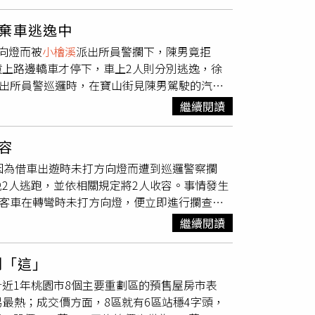
！近距桃園最夯價值話題的捷運綠線，「亞昕森
計6案，以文山區的「元利四季莊園」最搶眼，首
桃園車站，同享三鐵共構的龐大行動與利多效應，
900多億元，包含「信義富境」、「將捷旅境」
棄車逃逸中
以建築四周皆退縮50米的環繞綠意，打造全區
增46.3%，共有4案破百億元，分別為中路重劃
向燈而被
小檜溪
派出所員警攔下，陳男竟拒
續令人驚豔的綠色生活地圖，對應桃園市心
小檜
富御」、「鴻築捷市閱」，皆為知名熱區，建商
上路邊轎車才停下，車上2人則分別逃逸，徐
的領銜個案。亞昕身為日本職人工藝的精鑄品
能，建商看好與雙北的比價效益，以及區域建
出所員警巡邏時，在寶山街見陳男駕駛的汽車
風尚空間美學，以及京都散策的景觀造藝，「亞
見話題新案，拉抬出量體。基隆市出現220.3%
衝撞員警，最終猛踩油門逃逸。警方則通知線上
厚人文底蘊與潤溫色調的建築表情，更是成為
小
一大亮點是暖暖區的「甲山林城上城2-美麗上
繼續閱讀
在三重因撞上路邊轎車而停下，車上2人分頭
，都是充滿期待，也正熱烈指定購買。接待會館
，未來還有捷運題材等優勢，吸引建商興案，白
屍煙彈的依託咪酯，訊問後依違反毒品管制條
77
年推案量5514.4億元，居北台之首。（圖／
容
地區量體走衰，2024年推案量1492.7億元，
因為借車出遊時未打方向燈而遭到巡邏警察攔
90億元，甚至破百億元量體，去年則僅東區「春
2人逃跑，並依相關規定將2人收容。事情發生
核心東區開發飽和，竹北建商又惜推，外圍區域行
小客車在轉彎時未打方向燈，便立即進行攔查並
前年還有3案，本就為二線城市，加上雪隧的塞車
，警方查詢後驚覺已經被通報失聯超過1年，隨
半年大環境熱潮亦與他無關，反而下半場利空還
繼續閱讀
上的女乘客阿葉（42歲，越南籍）進行身份查
是否走出利空陰霾還不明確，但諸如台北市大直、
警方迅速呼叫支援並將2人控制住；隨後，警方
東區等地均有預告指標案，畢竟相關預算事前布
剩「這」
工作而選擇失聯；而阿葉則因對公司制度不滿
若依然呈現負面展望，大案或許改成分階段推
近1年桃園市8個主要重劃區的預售屋房市表
被查獲。警方對此事件表示，失聯移工的狀況
1.3兆元。 房價十大鬆動區出
易最熱；成交價方面，8區就有6區站穩4字頭，
其他移工遵守法律規定，合法工作；同時，警方