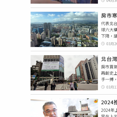
04月3
親，嚇
止，改
派出所
持平日
房市
療，所
併後增
代表北台
穩，因
車站、
球六大
園地檢
運輸便
下降，
建議民
新案推行
省候車
03月2
長，新
早已規畫
北台灣
千億元
房市買氣
元，其
再創史
吉少。需
手一搏
組，房
房市檔期
散，僅
03月1
炳辰觀察
量讓待售
及202
銷售龜
202
然而去
化不及
202
勢下依
間的距
早在上
台北市南