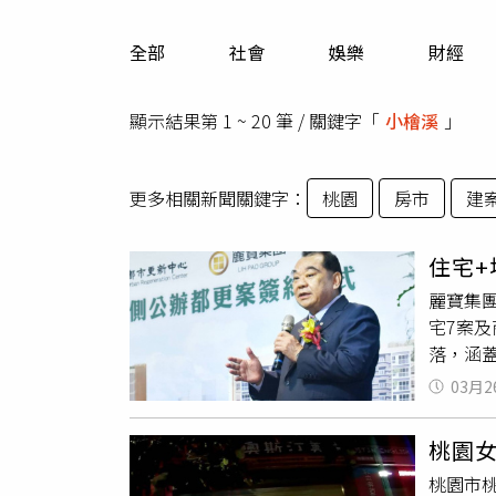
人物
汽車
全部
社會
娛樂
財經
專欄
房產新勢力
顯示結果第 1 ~ 20 筆 / 關鍵字「
小檜溪
」
更多相關新聞關鍵字：
桃園
房市
建
住宅+
麗寶集團
宅7案
落，涵
通車的
03月2
春成建
地上權
桃園女
栗站，
桃園市桃
與集合住