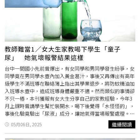
示，林杰樑在讀大學7年級、擔任實習醫師時，就開始出現
腎臟病變的「高、貧、泡、水、倦」症狀，也就是高血壓、
水腫、疲倦、血色素低、尿中有泡，原本他覺得自己年輕力
壯，直至某天實習時，突然感到疲倦，趴在護理站休息，同
學發現叫不醒他，才把他送到急診室。譚敦慈說到，她是在
林杰樑洗腎後6年嫁給他的，事後婆婆告訴她，事發當時接
到電話，得知林杰樑被送往急診，BUN
尿素
氮已經超過100
教師難當1／女大生家教喝下學生「童子
mg/dL（正常值7到20 mg/dL），肌酸酐也10幾了（正常值
尿」 她氣壞報警結果這樣
0.7到1.3 mg/dL），馬上就要洗腎了，「其實很多年輕人都
是到了那一刻，才發現他的腎臟壞掉了」。譚敦慈透露，後
台中一間國小先前曾爆出，有女同學和男同學發生紛爭，女
來她和林杰樑聊天時，對方坦承自己其實輕忽了，他的尿液
同學竟在男同學水壺內加入黃金葛汁，事後又再傳出有高年
中早就有泡泡，但一直處於忙碌狀態，婆婆看他臉色蒼白，
級學生不滿班導在聯絡簿上指出其學業退步，將防蚊精油加
也以為是因為在醫院實習，很少曬到太陽，「任何人面對疾
入班導水壺中，造成班導身體嚴重不適。然而類似的事情卻
病的時候，可能會想一些合理的解釋」。譚敦慈也指出，有
不只一樁，本刊獲報有女大生分享自己的家教經驗，今年3
統計數據顯示，如果父母是洗腎的病人，孩子將來洗腎的風
月上課時曾請學生幫忙裝開水，喝下後覺得「水怪怪的」，
險會比較高，所以她定期會讓孩子去驗尿。根據衛福部官網
事後化驗竟驗出「尿液」成分，讓她氣得當場報警處理。女
資料，當腎臟由於疾病或受傷而不再維持足夠功能時，廢物
大生受訪時表示，當時是在朋友的介紹下當該名國二男學生
繼續閱讀
05月06日, 2025
和過多的液體會在血液中堆積，最早的前兆是：血壓變高、
家教，主要教授國中數學，維持每周2次的頻率，並一路教
尿液成鐵銹或棕色、尿液帶血。若是小便起泡，要小心可能
到該名學生升上國三。然而今年3月中時，礙於當時於學生