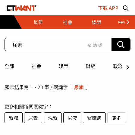
跳至主要內容區塊
下載 APP
最新
社會
娛樂
財經
⊗ 清除
全部
社會
娛樂
財經
政治
顯示結果第 1 ~ 20 筆 / 關鍵字「
尿素
」
更多相關新聞關鍵字：
腎臟
尿素
洗腎
尿液
腎臟病
更多