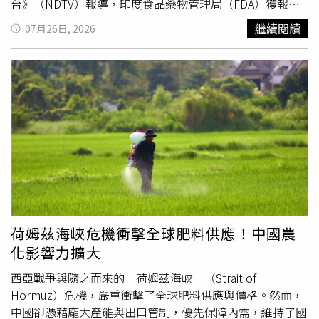
台》（NDTV）報導，印度食品藥物管理局（FDA）獲報馬
哈拉什特拉邦市面販售牛奶有問題，抽查檢驗出多間廠商的
繼續閱讀
07月26日, 2026
牛奶竟含有洗滌劑成分。執法人員指出，不肖業者之所以添
加化學洗劑，主因是為了製造持久的濃密泡沫，能完美仿造
鮮乳倒入容器時的自然奶泡，再藉此掩蓋稀釋品質，並誤導
消費者購買。有醫學專家警告，洗滌劑通常含有氫氧化鈉等
有害化學物質，民眾誤食可能引發嘔吐、腹瀉及腸胃潰瘍，
化學毒素進入血液後更會損害肝腎功能。特別是兒童要小
心，他們的器官發育尚未成熟，長期飲用恐對其身心發展造
成不可逆的傷害。報導中透露，在隨機觀察的化學檢驗中，
多數樣品均未通過測試。技術人員利用溴甲酚紫指示劑進行
檢測時，樣品迅速轉為紫色，證實含有洗潔劑或合成奶成
分；為增加奶水濃稠度所添加的澱粉，經碘液測試後呈藍黑
色；用來虛報蛋白質含量的
尿素
，則使試劑呈現黃色。此
荷姆茲海峽危機衝擊全球肥料供應！中國農
外，部分樣本甚至被驗出含有防腐用的福馬林，以及利用乳
化影響力擴大
脂計測出的嚴重摻水現象。面對猖獗的劣質乳品，當局近期
展開跨區稽查行動，執法人員日前在拉圖爾（Latur）查獲
西亞戰爭與隨之而來的「荷姆茲海峽」（Strait of
約7500公升加料牛奶及大批違禁粉末；隨後又於索拉普爾
Hormuz）危機，嚴重衝擊了全球肥料供應與價格。然而，
（Solapur）銷毀高達3.75萬公升、市值近150萬盧比（約
中國卻憑藉龐大產能與出口管制，優先保障內需，維持了國