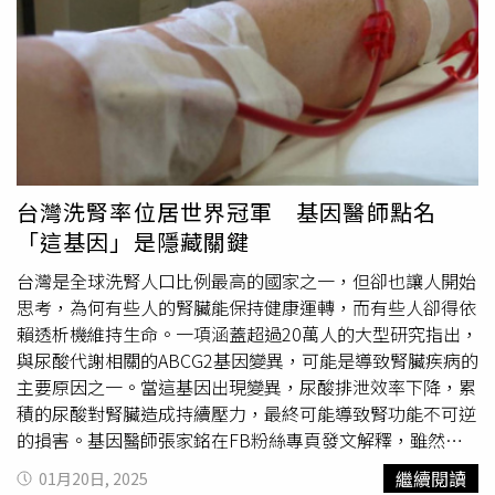
糖突然飆高？」、「怎麼這幾年肌肉流失這麼快？」他表
示，這些都不是錯覺，而是人體老化的「雙波浪效應」。對
此，他援引刊登在2024年Nature Aging期刊研究指出，人體
在44歲與60歲會出現兩次明顯的體質轉變，影響新陳代
謝、免疫功能、內臟健康，甚至疾病風險，「如果我們能夠
提前做好準備，就能讓這些轉折點影響最小，甚至延緩老
化。」張家銘補充，進入40多歲，脂質與酒精代謝開始下
降，這表示身體處理脂肪、酒精的效率變差。這也是為什麼
台灣洗腎率位居世界冠軍 基因醫師點名
很多人到了這個年紀，發現明明吃得跟以前一樣，卻開始變
「這基因」是隱藏關鍵
胖，肚子變大，甚至連運動的效果都不如以往。因此他也提
醒，這個時期應該注意以下三件事減少高脂、高糖、高酒精
台灣是全球洗腎人口比例最高的國家之一，但卻也讓人開始
攝取：張家銘指出，這時候的身體不像年輕時能快速代謝這
思考，為何有些人的腎臟能保持健康運轉，而有些人卻得依
些東西，長期下來會導致高血脂、脂肪肝、甚至心血管疾
賴透析機維持生命。一項涵蓋超過20萬人的大型研究指出，
病。酒精代謝變慢，還會讓宿醉時間變長，甚至影響肝臟健
與尿酸代謝相關的ABCG2基因變異，可能是導致腎臟疾病的
康。控制體重、增加肌肉量：40歲後的基礎代謝率下降，如
主要原因之一。當這基因出現變異，尿酸排泄效率下降，累
果不改變飲食與運動習慣，體重容易直線上升。這時候的運
積的尿酸對腎臟造成持續壓力，最終可能導致腎功能不可逆
動不只是為了「瘦」，更是為了「維持肌肉」，因為肌肉流
的損害。基因醫師張家銘在FB粉絲專頁發文解釋，雖然基
失會加速老化，讓你更容易疲勞，甚至影響血糖穩定。注意
因帶來先天上的脆弱性，但基因的影響並非單一因素，台灣
繼續閱讀
01月20日, 2025
咖啡因代謝變化：有些人到了40多歲，開始發現喝咖啡容易
人偏愛高鹽、高油的飲食習慣也在加速腎臟的負擔。熱愛海