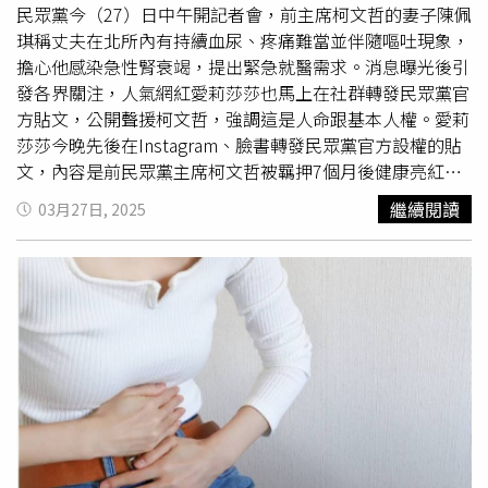
民眾黨今（27）日中午開記者會，前主席柯文哲的妻子陳佩
琪稱丈夫在北所內有持續血尿、疼痛難當並伴隨嘔吐現象，
擔心他感染急性腎衰竭，提出緊急就醫需求。消息曝光後引
發各界關注，人氣網紅愛莉莎莎也馬上在社群轉發民眾黨官
方貼文，公開聲援柯文哲，強調這是人命跟基本人權。愛莉
莎莎今晚先後在Instagram、臉書轉發民眾黨官方設權的貼
文，內容是前民眾黨主席柯文哲被羈押7個月後健康亮紅
燈，甚至有血尿、疼痛伴隨嘔吐等警訊，即便服用最強劑量
繼續閱讀
03月27日, 2025
的止痛藥都難忍疼痛，民眾黨懇求法院顧及醫療人權，給予
柯文哲妥善醫療的機會與權利。 在 Instagram 查看這則貼
文 從 Instagram 分享的貼文 在文中，陳佩琪也強調，與柯
文哲結縭35年，他年年都有做健康檢查，尿液檢查正常、沒
有血尿病史，不過從被羈押至今，檢查報告出現「嚴重血
尿、腎水腫、輸尿管水腫，到腎臟破壞邊緣，血
尿素
質超標
10倍以上」等狀況，經醫學專家判斷恐危急性腎衰竭，有緊
急就醫需求。因此愛莉莎莎也公開喊話，「拜託了，不談政
治，這是人命，這是基本的人權」，希望粉絲一起幫忙分
享，聲援柯文哲能有就醫的權利；愛莉莎莎在文中還附上3
個雙手合十的表情符號，貼文底下也湧入各方網友留言，掀