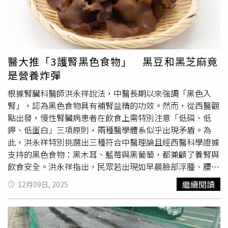
化，將加速貿易夥伴去風險化與供應來源多元化，最終反而
等不法情事，確保市場秩序，嚴格把關消費者權益。在產業
帶著一股揮之不去的「金屬味」或「苦味」，這也會導致病
損害中國出口。經濟學人資訊社（Economist Intelligence
面，鄭麗君指示經濟部等部會密切關注國際油價上漲對產業
患食慾不振。林軒任說明，腸道處理蛋白質食物的過程中，
Unit）資深經濟學家徐天辰也分析，這類措施本質上屬於國
的外溢效果，例如乙烯、丙烯等石化產業基礎原料，以及中
會產生一種叫「氨」（ammonia）的廢料，有毒且不能直接
家安全策略，類似印度2023年稻米出口禁令。但他認為中
下游產業，包含化纖、橡膠、汽車零組件及鞋業等製造業的
亂丟，此時肝臟會將劇毒的氨，打包封裝成比較安全的「
尿
國仍會顧及外溢效應，未來可能協調恢復合理出口。「卓創
原料供應可能受到影響，請經濟部掌握產業狀況，適時提供
素
」（Urea）、「
尿素
氮」（BUN），丟進全身血管系
醫大推「3護腎黑色食物」 黑豆和黑芝麻竟
資訊」的分析師則指出，荷姆茲海峽危機對中國農藥出口整
協助。針對民眾關心的公共運輸，交通部於會中報告指出公
統，準備送去處理，接著血液會流到腎臟，在腎小管中會將
是營養炸彈
體影響有限，儘管部分原料價格上升。據悉，伊朗戰爭已使
共運輸票價不調整。鄭麗君責成交通部確保我國航商的水域
部分的氨轉換成「銨離子」（NH4）排入尿液，再藉著二氧
部分氮肥價格上漲30%至50%，全球
尿素
價格上升30%至
安全，並密切關注全球貨櫃運價變動，確保進出口貿易不受
化碳和水的反應，把酸（H^+）丟出去，順便帶著氨一起變
根據腎臟科醫師洪永祥說法，中醫長期以來強調「黑色入
40%，達每噸約700美元。然而由於中國農化產業因供應鏈
衝擊。鄭麗君表示，國內物價方面，3月上旬因蔬果供量充
成尿液排出，也就是大家聞到的「尿味」。林軒任指出，當
腎」，認為黑色食物具有補腎益精的功效。然而，從西醫觀
完整與高度自給自足，對外部衝擊具有較強韌性，中國國內
裕及春節採購需求消退，食物類價格呈現平穩，服務類部分
腎臟「罷工」或「負荷量太大」時，血液裡的垃圾（氨）沒
點出發，慢性腎臟病患者在飲食上需特別注意「低磷、低
價格仍低於每噸300美元。長期政策規劃使中國不同於其它
項目（如計程車資、旅遊團費等）之春節暫時性漲價亦已結
辦法全部從尿液排出，就會跑到肺部這扇「氣窗」，穿過薄
鉀、低蛋白」三項原則，兩種醫學體系似乎出現矛盾。為
依賴石油與天然氣的國家，得以建立以煤為基礎的
尿素
生產
束，雖國際油價因228中東衝突大幅上漲，但在政府啟動專
薄的肺部屏障，隨著呼吸排出去，這也就是為什麼醫生能從
此，洪永祥特別挑選出三種符合中醫理論且經西醫科學證據
體系，占產能約80%。StoneX指出，這使中國能維持每年
案緩漲搭配汽柴油雙緩漲機制，並擴大汽柴油貨物稅減徵幅
病人的呼氣中聞到那股特殊的味道，如果慢性腎臟病第四
支持的黑色食物：黑木耳、藍莓與黑葡萄，都兼顧了養腎與
約500萬噸
尿素
出口，供應印度與巴西等農業大國。中國在
度下，降低國際油價負面衝擊，主計總處預估第1季CPI仍將
期，腎絲球過濾率小於30時，初期聞起來會有點尿味。林軒
飲食安全。洪永祥指出，民眾若出現如早晨臉部浮腫、腰酸
農藥原料方面的主導地位，也使其成為德國化學公司「巴斯
低於1.5％。面對中東情勢不確定性，行政院指出，政府已
任表示，患者女兒聽完他的解釋後，轉頭看向父親並握起他
背痛、夜尿頻繁、四肢抽筋或掉髮增多等症狀，應警覺可能
繼續閱讀
12月09日, 2025
夫」（BASF）、美國農業科技跨國企業「科迪華」
經啟動汽柴油雙緩漲及專案緩漲機制，並擴大汽、柴油貨物
的手，老父親雖然反應慢，似乎感受到女兒語氣轉變，緊繃
與腎功能退化有關。傳統中醫認為黑色對應五行中的
（Corteva）與德國製藥及化工跨國集團「拜耳」
稅減徵幅度至50%，以及穩定民生物資及農工原料等多項穩
的肩膀也放鬆了下來。林軒任也感嘆，對於腎臟病後期的患
「水」，與腎臟相符，因此主張攝取黑色食物可補腎。洪永
（Bayer）等產業巨頭的重要供應商。線上數據視覺化與分
定物價措施，力求全年 CPI 上漲率控制在 2% 以內。
者來說，這股「老人味」或「尿騷味」常常讓他們感到自
祥強調，黑豆和黑芝麻雖被視為補腎聖品，實則為高磷、高
發平台「經濟複雜度觀測站」（Observatory of Economic
卑，可能導致不敢開口說話、不敢抱孫子，甚至因為怕被嫌
鉀的「營養炸彈」。對腎功能正常者有益，對慢性腎病患者