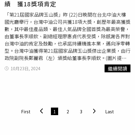
績 獲18獎項肯定
織指數（LTI）、血清白蛋白、血清前白蛋白、標準化蛋白
質異化代謝率、洗腎前後血清
尿素
氮和肌酸酐等，或透過飲
「第21屆國家品牌玉山獎」昨 (22)日晚間在台北中油大樓
食訪談跟紀錄評估營養不良的狀況。除了注意自己有無營養
國光廳舉行，台灣中油公司共獲18項大獎，創歷年最高獲獎
不良外，腎友平時也要注意營養補充，姜林文祺醫師表示，
數，其中最佳產品類、最佳人氣品牌全國首獎為最高榮譽，
在營養上主要可針對2大部分進行補充，包含：熱量： 當身
由董事長李順欽、副總經理廖惠貞代表受獎，除感謝各界對
體熱量不足時，蛋白質就有可能會被當作熱量消耗掉，因此
台灣中油的肯定及鼓勵，也承諾持續精進本業，邁向淨零轉
足夠的熱量攝取是非常重要的。熱量來源包括醣類、脂質、
型。台灣中油獲得第21屆國家品牌玉山獎傑出企業獎，由行
蛋白質，建議腎友以理想體重為原則攝取，每天熱量攝取量
政院副院長鄭麗君（左）頒獎給董事長李順欽。(圖片提供
約為每公斤體重25－35大卡。蛋白質： 洗腎後蛋白質流失
／台灣中油)國家品牌玉山獎為國內最重要的品牌獎項之
繼續閱讀
10月23日, 2024
會開始增加，為維持肌肉量，建議腎友每天蛋白質攝取量約
一，台灣中油歷年來屢獲佳績，今年共獲得傑出企業類1
為每公斤體重1－1.2公克。不過要提醒腎友，雖然豆魚蛋肉
項、最佳產品類13項及最佳人氣品牌2項，另外也獲得全國
類、奶類是屬於較高生物價值的蛋白質來源，但市售的鮮
最佳產品類首獎、最佳人氣品牌首獎，總計18座獎項。「傑
奶、奶製品，磷含量較高，較不適合腎友攝取，而蛋肉類又
出企業獎」玉山獎表彰台灣中油在品牌和市場面向上的傑出
有卵磷脂可能會增加心血管疾病風險，須注意攝取量。建議
貢獻，台灣中油過去積極推動淨零轉型，以「研發帶動轉
蛋白質的攝取來源可以選擇豆類，包含黃豆、黑豆、毛豆、
型」思維，推行「優油、減碳、潔能」三面向的淨零轉型策
First
1
2
3
Last
豆製品（如：豆腐、豆干、豆漿）等植物性高生物價蛋白
略，深獲評審團隊一致肯定，再次榮獲傑出企業獎。台灣中
質，它對磷的吸收偏低，可以適當取代肉類，素食者也可以
油獲第21屆國家品牌玉山獎最佳產品類全國首獎，由董事長
食用。也可用洗腎營養針改善 三合一營養針能滿足較大需
李順欽（右）代表領獎。(圖片提供／台灣中油)最佳產品類