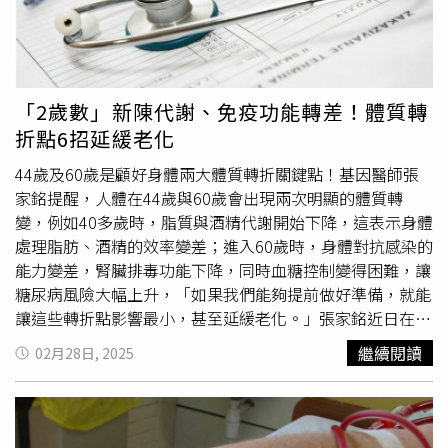
性檢測以胃鏡檢查為主，適用於高風險族群；非侵入性檢測
則包含糞便抗原檢測、碳13
尿素
吹氣法，以及利用次世代基
因定序技術(NGS)的「癌知因」檢測服務。美國國衛院
(NIH)網站收錄的日本研究指出(註)，幽門螺旋桿菌感染且
同時帶有高風險基因，罹患胃癌的風險顯著提高。訊聯基因
「2歲數」新陳代謝、免疫功能轉差！體質轉
的癌症基因風險檢測(癌知因)，可針對遺傳性胃癌相關的
折點6招延緩老化
MLH1、MSH2、MSH6、BRCA1、BRCA2、PALB2、APC、
STK11、TP53等9大高風險基因進行檢測，提供胃癌早期篩
44歲及60歲是顧好身體兩大體質轉折關鍵點！基因醫師張
檢與精準評估，協助受檢者在疾病發生前及早預防，且一生
家銘提醒，人體在44歲與60歲會出現兩次明顯的體質轉
只需要檢測一次。蕭榮隆醫師提醒，幽門螺旋桿菌的傳染途
變，例如40多歲時，脂質與酒精代謝開始下降，這表示身體
徑包含受污染的水、食物和唾液，家庭成員間的相互傳染是
處理脂肪、酒精的效率變差；進入60歲時，身體對抗感染的
重要來源。日常應注意飲食衛生，避免共用餐具，並定期進
能力變差，腎臟排毒功能下降，同時血糖控制變得困難，讓
行檢測。即便是未納入胃癌公費篩檢的部分族群，也可以早
糖尿病風險大幅上升，「如果我們能夠提前做好準備，就能
一步檢測與預防，防範癌症悄然來襲，有效捍「胃」健康。
讓這些轉折點影響最小，甚至延緩老化。」張家銘近日在臉
書粉專發文指出，很多人到了40多歲會開始發現：「怎麼吃
繼續閱讀
02月28日, 2025
一樣的東西，卻比以前更容易胖？」「以前喝酒沒事，現在
一喝就宿醉？」「以前熬夜還行，現在只要晚睡一天，就要
好幾天才能補回來？」再過20年，到了60歲，又會開始聽
到：「以前身體硬朗，現在動不動就感冒？」、「血壓、血