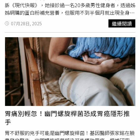
近民眾生活的公共資產，公所期盼透過區段防治，逐步建立
訴《現代快報》，她接診過一名20多歲男性健身者，透過姊
褐根病防治管理機制，讓屏東的綠色生機得以穩健成長，延
姊網購的蛋白粉補充營養，但服用不到半個月就出現全身無
續城市的自然之美。對屏東市瑞光綠廊褐根病，近日屏東市
力，到醫院檢查發現肝酶顯著異常。雖然不排除網購的蛋白
繼續閱讀
07月28日, 2025
公所啟動「分區試點整治計畫」，市民代表傅建雄（右）、
粉可能含雜質，但過量攝取加重了肝臟負擔，加上其他因
豐年里長蕭源聖（左）肯定也感謝市公所積極作為。（圖／
素，嚴重到變成肝衰竭，需透過肝臟移植才能挽救生命。一
中國時報謝佳潾攝）對此，市民代表傅建雄、豐年里長蕭源
名男子常食用蛋白粉，僅半個月就出現無力症狀。（示意圖
聖很肯定也感謝市公所的積極作為，他們說，很多民眾都向
／翻攝自photoAC）曹亞娟解釋，高強度健身透過肌肉輕微
他們反映這一廊道的樹愈來愈少，有的甚至還私下移植花、
損傷和重建實現鍛鍊效果，過程會增加蛋白質消耗，確實需
樹種在廊道，其實這都是引發褐根病的可能因素，也打壞樹
要適當補充，但人體對蛋白質的需求有限度，一般人每日攝
木間應保有的防護間距，因此呼籲民眾別再私自移植花樹，
取量約為每公斤體重1公克，日常可以透過瘦肉、魚蝦、雞
否則公所做再多也怕於事無補。
蛋白、雞胸肉等天然食物即可滿足。曹亞娟示警，過量攝入
蛋白質會給身體帶來沉重負擔，超出需求的蛋白質需經肝臟
代謝，轉化為人體所需物質；如果仍有剩餘，肝臟還需進一
步將其分解為
尿素
、尿酸等廢棄物排出，這會增加肝臟工作
負荷，同時加重腎臟排泄壓力。值得警惕的是，無法被利用
胃痛別輕忽！幽門螺旋桿菌恐成胃癌隱形推
的蛋白質最終會轉化為脂肪儲存，不僅影響健身效果，還可
手
能導致脂肪肝，進一步損害肝臟功能。曹亞娟表示，這類極
端案例雖然少見，但補充蛋白質應該遵循科學原則，不可盲
胃不舒服的兇手可能是幽門螺旋桿菌！基因醫師張家銘在臉