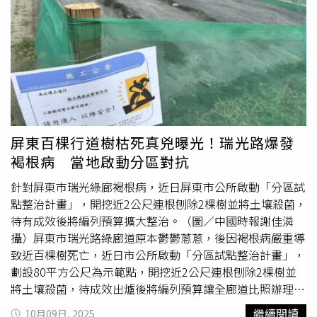
Complexity）的數據顯示，2023年中國農藥出口額達104億
棄而拒絕社交，變得越來越孤僻，「理解後也能夠不責怪，
而言則可能增加腎臟負擔。同樣地，紫菜雖富含礦物質，但
美元，主要市場為巴西、澳洲、美國與東南亞國家。此外，
與一對緊握的手，是他們在面對疾病時最溫暖、最堅實的依
作為濃縮型海藻，鉀含量也偏高，且需留意碘攝取。至於烏
中國生產全球約68%的草甘膦（glyphosate），遠高於拜
靠。」
骨雞則屬於高蛋白食材，對需限制蛋白質攝入的腎友並不合
耳旗下孟山都（Monsanto）的約29%，以及美國農業化學
適。經由對常見十種黑色食物黑芝麻、黑豆、黑葡萄、黑木
品製造和銷售公司「Albaugh」的2%。
耳、桑葚、紫米、藍莓、紫菜（海苔）、烏骨雞與黑棗進行
成分比對與文獻查證後，洪永祥指出，下列三種食材可望成
為中西醫皆認可的護腎選擇。首先是黑木耳，富含膳食纖維
與多醣體，能協助吸附腸道毒素，減輕腎臟負擔。洪永祥引
屏東百棵行道樹枯死真兇曝光！瑞光路爆發
述PubMed相關研究指出，黑木耳中的多醣體具抗氧化功
褐根病 當地啟動分區對抗
能，能有效降低
尿素
氮（BUN）與肌酸酐（Creatinine）數
值，有助保護腎小管免於氧化損傷。第二項推薦食物為藍
針對屏東市瑞光綠廊褐根病，近日屏東市公所啟動「分區試
莓。其鉀含量遠低於一般水果，每100克僅含約77毫克鉀，
點整治計畫」，開挖近2公尺連根刨除2棵樹並將土壤殺菌，
對需控鉀的腎臟病患者相對安全。藍莓中的花青素亦被科學
待有成效後將編列預算擴大整治。（圖／中國時報謝佳潾
證實可抑制NF-κB發炎通路，減少腎絲球纖維化。相關研究
攝）屏東市瑞光路綠廊道原本鬱鬱蔥蔥，後因褐根病嚴重導
更指出，長期攝取富含花青素的漿果類，有助延緩腎功能惡
致近百棵樹死亡，近日市公所啟動「分區試點整治計畫」，
化。第三為黑葡萄。其果皮富含白藜蘆醇，具抗發炎與抗氧
劃設80平方公尺為示範點，開挖近2公尺連根刨除2棵樹並
化作用，可活化體內SIRT1基因，減少腎細胞凋亡。文獻顯
將土壤殺菌，待成效出爐後將編列預算讓全廊道比照辦理，
示，白藜蘆醇攝取可改善蛋白尿現象，有助延緩糖尿病腎病
對此，民代肯定公所積極作為，也呼籲民眾勿再私自移植花
繼續閱讀
10月09日, 2025