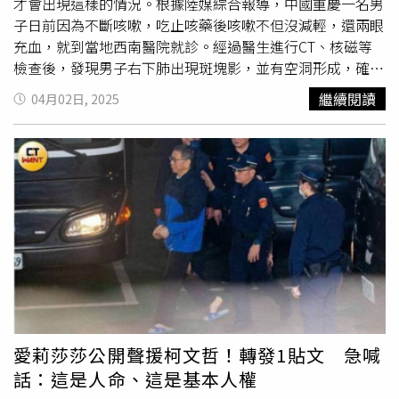
才會出現這樣的情況。根據陸媒綜合報導，中國重慶一名男
子日前因為不斷咳嗽，吃止咳藥後咳嗽不但沒減輕，還兩眼
充血，就到當地西南醫院就診。經過醫生進行CT、核磁等
檢查後，發現男子右下肺出現斑塊影，並有空洞形成，確診
由曲霉菌感染導致的肺部真菌病。後續經過醫生問診發現，
繼續閱讀
04月02日, 2025
男子居住地方的空氣並不算很流通。此外，男子還有一個習
慣，就是每天脫掉襪子後，都會習慣性聞一下。之後，醫生
對男子的襪子進行了化驗，果真在上面發現了曲霉菌，而就
是每天聞襪子的習慣，才會導致他的肺部感染。最終男子接
受了藥物、霧化等治療，症狀明顯好轉，目前已出院。對
此，呼吸內科副主任羅虎也解釋「穿過的襪子上主要殘留有
汗液、鹽分、
尿素
等，長時間穿鞋形成密閉、潮濕、溫暖的
空間，容易滋生真菌。如果去聞、猛吸附著了真菌的襪子，
真菌就可能通過口腔、鼻腔進入下呼吸道。如果機體免疫功
能低下，就有可能引發真菌性肺炎等疾病。」
愛莉莎莎公開聲援柯文哲！轉發1貼文 急喊
話：這是人命、這是基本人權