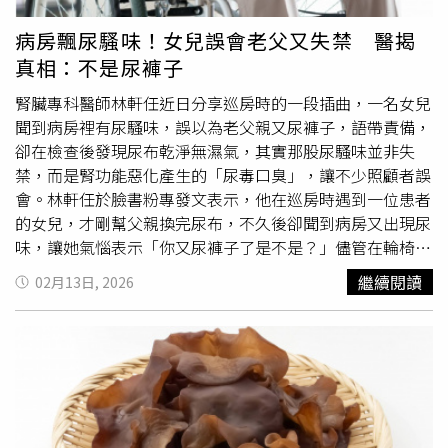
定，促使中國更加審慎評估自身糧食安全，尤其糧食短缺對
起減徵液化石油氣貨物稅50%（每桶20公斤瓦斯減徵6.9
中國共產黨構成生存風險。主要出口管制集中於磷肥與硫酸
元），以減輕業者營運及民眾負擔。鄭麗君指出，針對國際
病房飄尿騷味！女兒誤會老父又失禁 醫揭
等上游原料。巴西約吸收中國2/3的磷肥出口，印尼、澳
能源上漲推升氮肥原料（
尿素
、液氨）價格波動不確定性，
真相：不是尿褲子
洲、巴基斯坦與緬甸合計占1/4。一旦出口中斷，這些經濟
農業部已確認目前可供應製肥原料國內庫存至本（115）年
體將受到最嚴重的衝擊。標普全球能源（S&P Global
7-8月，下半年尚有採購契約之貨源，且台肥公司原料來源
腎臟專科醫師林軒任近日分享巡房時的一段插曲，一名女兒
Energy）中國肥料市場資深分析師趙磊指出，政策制定者
國多元（如印尼、澳洲等），可確保至年底原料來源供應無
聞到病房裡有尿騷味，誤以為老父親又尿褲子，語帶責備，
正權衡如何在出口可能擾亂國內供應，以及更高的出口利潤
虞。鄭麗君請農業部持續關注國內肥料與製肥原料庫存供應
卻在檢查後發現尿布乾淨無濕氣，其實那股尿騷味並非失
之間，進行取捨，「在局勢複雜、政策效果難以評估時，中
及國際製肥原料市場行情，若有明顯漲幅將啟動化學肥料原
禁，而是腎功能惡化產生的「尿毒口臭」，讓不少照顧者誤
國傾向採取保守出口策略，例如延後出口或收緊管制。」市
料漲幅補助措施，以確保國內肥料供應無虞及價格平穩。針
會。林軒任於臉書粉專發文表示，他在巡房時遇到一位患者
場觀察人士警告，中國供應減少將影響全球農業。美國金融
對生產端成本，政府持續實施農機用油免徵5%營業稅；漁
的女兒，才剛幫父親換完尿布，不久後卻聞到病房又出現尿
服務企業「StoneX集團」（StoneX）肥料部副總裁林維爾
業動力用油除持續免徵稅負外，亦編列17.93億元預算提供
味，讓她氣惱表示「你又尿褲子了是不是？」儘管在輪椅上
（Josh Linville）曾警告，中國可能暫停磷肥與
尿素
出口至
14%優惠補貼，確保農漁畜產品價格產銷平穩。為提前因應
的父親低頭否認，女兒仍執意檢查尿布，沒想到發現尿布乾
繼續閱讀
02月13日, 2026
8月，「若1月至7月中國肥料都無法出口，市場將出現巨大
國際能源價格波動對民生商品產生的外溢效果，鄭麗君請經
乾淨淨，一點潮氣都沒有。林軒任提到，當時他向對方解
供應缺口。」瑞士肥料貿易商「Keytrade AG」執行長凱曼
濟部及行政院消保處等相關部會強化民生商品價格監測。針
釋，尿騷味來源不一定是尿褲子，這在醫學上稱之為「尿毒
（Melih Keyman）也指出，若中國夏季停止磷肥出口，將
對民眾關心的外食，經濟部已擴大指標餐飲監測範圍至13品
口臭」（Uremic Fetor），症狀輕一點時，有點像是失禁或
導致巴西農作物產量大幅下降，推高大豆價格並威脅全球供
項、34個知名品牌，鄭麗君請經濟部鎖定民眾經常購買之消
是尿褲子，有種相對濃郁的尿騷味，常常讓照顧者誤以為是
應。不過「羅迪姆集團」的喬丹認為，中國今年不太可能擴
費品項，加強監測；消保處亦將加強辦理17項民生物價訪
清潔不周，或是病人在找麻煩；嚴重時味道會變得極為刺
大出口限制，而現行措施可能至少持續至夏季結束。他指
查，必要時增加訪查頻率。另請物價聯合稽查小組密切注意
鼻，甚至轉變成強烈的阿摩尼亞（Ammonia）氣體，聞起
出，北京高度依賴出口市場促進成長，若過度將供應鏈武器
價量變動之合理性，不定期啟動稽查，避免發生哄抬、囤積
來像是長時間未清理的廁所，甚至病人自己會感到嘴巴裡常