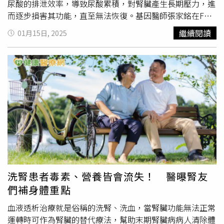
許多人在這個年紀開始出現糖尿病前期，甚至被診斷為糖尿
飲料？是積極運動還是久坐不動？張家銘醫師提醒，這些看
尿酸的排泄效率，導致尿酸累積，對腎臟產生長期壓力，進
病。因此，這時候的飲食要減少精緻糖分，多攝取膳食纖
似微不足道的決定，其實正在繪製未來的健康地圖。
而逐步損害其功能，直至無法恢復。基因醫師張家銘在FB
維，並保持運動來幫助穩定血糖。張家銘也強調，40歲和
粉絲專頁發文表示，該項研究中表明，除了ABCG2基因變異
繼續閱讀
01月15日, 2025
60歲，是身體給我們的「提醒」，這兩個關鍵年齡，不只是
外，環境與生活習慣也進一步加劇這種先天的脆弱性。台灣
身體變化的時刻，更是我們可以改變命運的時間點。如果我
人飲食中高鹽、高油的湯品，海鮮內臟等高嘌呤食物，加上
們在40歲前 調整飲食與運動，維持良好的代謝狀態，到了
熬夜、久坐、工時過長、缺乏運動，甚至濫用止痛藥與成分
60歲，老化的影響就會大幅減少。而如果等到60歲才開始
不明的中草藥，這些不良習慣宛如讓腎臟不斷承受過度負
注意健康，很多變化已經發生，要逆轉就更困難，「老化不
荷。張家銘醫師舉例，一名中年男子，若帶有ABCG2基因變
可避免，但我們可以決定是讓身體慢慢老去，還是提早準
異，平日宵夜愛喝啤酒、吃鹹酥雞，時常服用來路不明的中
備，讓自己維持最佳狀態。40歲與60歲，都是人生的重要
草藥，幾年後或許就會面對腎功能惡化、甚至需要透析的困
轉折點，這些改變不是問題，而是機會，讓我們更聰明地管
境。但張家銘醫師也提到，基因並非不可改變的命運，而更
理自己的健康。」
像是指南針。民眾可以藉由基因檢測了解自己的健康風險，
進而採取針對性的預防措施。張家銘醫師舉例，像是對於
ABCG2基因變異的人來說，嚴格控制尿酸值是關鍵，應避免
高嘌呤食物、多喝水，並透過規律運動來改善代謝。這些看
洗腎患者毒素、營養皆會流失！ 醫曝腎友
似細微的改變，都能顯著減輕腎臟負擔。此外，定期進行健
們補身體重點
康檢查，追蹤
尿素
氮、肌酸酐及尿酸濃度，能夠在疾病徵兆
出現之前及早介入，避免悲劇發生。張家銘醫師提醒，腎臟
血液透析治療就是俗稱的洗腎、洗血，當腎臟功能無法正常
不僅是身體的過濾器，更是調節血壓與代謝的重要器官，甚
運轉時可作為腎臟的替代療法，幫助末期腎臟病病人清除體