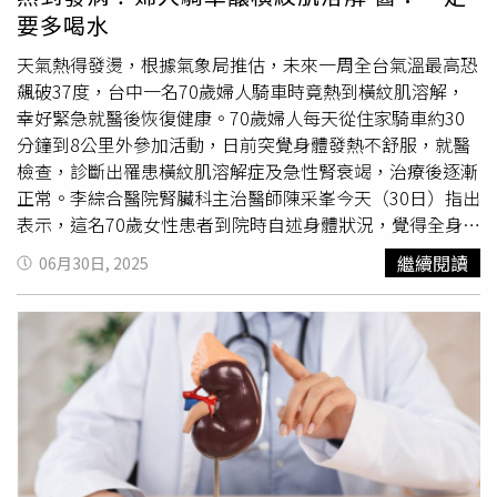
胃部健康，從慢性發炎到基因損傷，每一步都在為癌症創造
要多喝水
條件。 張家銘解釋，人體的免疫系統在對抗幽門螺旋桿菌
時會啟動發炎反應，但若感染持續，這種慢性發炎將使細胞
天氣熱得發燙，根據氣象局推估，未來一周全台氣溫最高恐
逐漸失控。幽門螺旋桿菌的CagA蛋白會激活NF-κB發炎路
飆破37度，台中一名70歲婦人騎車時竟熱到橫紋肌溶解，
徑，使胃部長期處於發炎狀態，進而損傷細胞並抑制抑癌基
幸好緊急就醫後恢復健康。70歲婦人每天從住家騎車約30
因的功能。這種持續的損傷最終可能導致細胞異常增生，甚
分鐘到8公里外參加活動，日前突覺身體發熱不舒服，就醫
至癌變。 張家銘續稱，幽門螺旋桿菌還會干擾細胞內關鍵
檢查，診斷出罹患橫紋肌溶解症及急性腎衰竭，治療後逐漸
的信號傳導路徑。例如，它可能操控Wnt/β-catenin路徑，
正常。李綜合醫院腎臟科主治醫師陳采峯今天（30日）指出
使原本調控細胞生長的機制轉變為癌幹細胞的生成引擎。同
表示，這名70歲女性患者到院時自述身體狀況，覺得全身熱
時，PI3K/AKT/mTOR路徑的異常活化可能讓細胞獲得抗凋
熱的，同時也覺得麻，外觀看患者腳部水腫，進一步抽血檢
繼續閱讀
06月30日, 2025
亡和轉移的能力，而Hippo-YAP路徑的失調則進一步加速細
查發現，血液中肌酸激酶、肌酸酐、
尿素
氮數值皆飆高，診
胞增生。這些變化共同形成一個促進癌變的惡性循環。 更
斷罹患橫紋肌溶解症及急性腎衰竭。70歲婦人表示，有一天
嚴重的是，幽門螺旋桿菌誘發的慢性發炎會導致DNA損傷。
參加活動後，身體覺得不舒服，本來不以為意，一開始原本
活性氧的過量產生可能破壞DNA結構，尤其是關鍵的p53抑
只有手腳感到麻麻的，後來愈來愈嚴重，變成全身都麻、還
癌基因。張家銘警告，一旦p53功能喪失，細胞將失去修復
熱熱，所以感覺就醫。陳采峯指出，天氣熱激烈運動又喝水
與凋亡的機制，長期累積的基因突變最終可能演變為癌症。
不足，可能導致橫紋肌溶解症或急性腎衰竭。他建議，最好
此外，幽門螺旋桿菌還會破壞胃黏膜的屏障功能，使細胞間
減少大熱天做戶外運動，如果身體出現肌肉疼痛、無力、僵
的緊密連接鬆動，增加有害物質滲透和癌細胞擴散的風險。
硬，以及尿量減少、尿液呈現深色，就有可能罹患橫紋肌溶
預防幽門螺旋桿菌感染需從日常生活做起，張家銘指出，飲
解症。有慢性腎臟病的患者，更容易發生橫紋肌溶解症及急