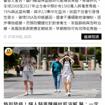
目過量，選擇正規管道的營養補充劑，並在專業指導下合理
書發文警告，幽門螺旋桿菌感染可能導致胃癌，根據研究，
攝取，才能在健身和健康中找到平衡。
全球2008至2017年出生者中預計有1560萬人將罹患胃癌，
76%與此菌有關，其中2/3集中在亞洲。該菌不但會引發慢
性發炎、破壞DNA及抑癌基因，還會干擾細胞修復機制，逐
步導致癌變。而預防關鍵在於飲食衛生、家庭篩檢與及時治
療，高風險族群更應定期檢測，早期根除可有效降低胃癌風
險。張家銘醫師昨在臉書粉專發文指出，胃部不適背後可能
繼續閱讀
07月19日, 2025
潛藏著更嚴重的健康危機，也就是幽門螺旋桿菌感染。他根
據2025年《Nature Medicine》發表的研究指出，全球2008
至2017年間出生的年輕人中，預計將有1560萬人罹患胃
癌，其中76%的病例與幽門螺旋桿菌感染有關。更令人擔憂
的是，這些未來可能發生的胃癌病例有2/3集中在亞洲地
區，而部分非高盛行率國家如非洲，由於人口結構變化，胃
癌人數甚至可能增長6倍。張家銘表示，這份研究再次提醒
我們，預防幽門螺旋桿菌感染應成為全球公共衛生的優先事
項，尤其在年輕族群中推行「檢查與根除」計畫，將是改變
未來癌症趨勢的關鍵。 幽門螺旋桿菌對人體的影響遠比表
面症狀更為深遠。張家銘強調，它不僅可能導致胃痛、腹脹
等不適，更可能逐步引發胃癌。這種細菌通過多種機制破壞
熱到發病！婦人騎車釀橫紋肌溶解 醫：一定