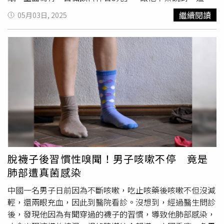
能點頭答應，雙方最終以1.6萬元達成和解。
加1元，可以賺4元耶！」有網友發現加油機上貼了「自備飲
繼續閱讀
05月03日, 2025
料杯省5元」的牌子。（圖／翻攝自臉書／路上觀察學院）
貼文一經曝光，許多人就在底下留言，「來柴油一桶多冰多
尿素
」、「可以混搭著喝嗎」、「92能加波霸不」、「油箱
就是我的飲料杯，車子的飲料杯」、「95無鉛一杯，半糖少
冰」、「可以寄杯嗎？」、「我的杯子有40公升」、「這個
有梗！加10元啦，不要佔中油太多便宜啦」、「再自備吸管
的話還有折扣嗎？」也有人指出，這個折扣其實是針對中油
創立咖啡自有品牌「Cup&Go來速咖啡」，「這應該是指咖
啡吧，字的下方有咖啡杯的圖」、「每次加油都要很常被
問，要不要買杯咖啡呢」、「他賣咖啡取咖啡的地方是旁邊
的商店」。
脫襪子後習慣性嗅聞！男子咳嗽不停 竟是
肺部遭真菌感染
中國一名男子日前因為不斷咳嗽，吃止咳藥後咳嗽不但沒減
輕，還兩眼充血，因此到醫院看診。沒想到，經過醫生問診
後，發現他因為有聞穿過的襪子的習慣，導致他肺部感染，