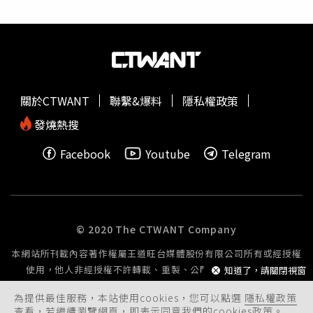
求另外，洗腎病友也可以透過「洗腎營養針」來改善營養狀
獲13項獎項，破歷年紀錄，計有「供(航)油中心智慧防災系
況，姜林文祺醫師說明，洗腎營養針就是在洗腎過程中，將
統」、「5G高頻基板樹脂」、「電源供應器壽命預測技術
營養液透過洗腎通路補充到腎友體內，如果有厭食、腹瀉、
(PHM)」、「環保隔熱塗料」、「一號耐水極壓滑脂」、
口服營養液耐受不良等狀況，造成胃腸道無法完整吸收營
「免濾芯磁性過濾裝置」、「高難度廢水/廢液高級氧化處
養，或是階段性需要補充營養（如：需禁食去做檢查、開刀
理系統」、「低VOC高防蝕塗料」、「海木耳精粹」、「再
等），都可以使用洗腎營養針來補充營養。目前洗腎營養針
生再利用之舊脫硝觸媒」、「鈦酸鋰-鋰電池負極材料」、
關於CTWANT
聯繫&爆料
隱私權政策
有包含醣類、脂肪、胺基酸的三合一營養針，能滿足較大的
「移動式碳捕捉、再利用與封存(CCUS)互動多媒體展示平
營養需求。姜林文祺醫師表示，有些三合一營養針在脂肪的
台」及「油品污染檢測行動實驗室」。最佳人氣品牌類獲得
發燒熱搜
部分，會特別添加魚油含-3脂肪酸，研究顯示它能保護心
兩項獎項，包括「中油機車充換電1000站環台普及服
Facebook
Youtube
Telegram
臟血管、降低發炎反應、改善皮膚搔癢，另外在胺基酸的部
務」，配合2050淨零排碳政府能源政策，提前因應未來油
分，有些會加入牛磺酸，補充後可能有提神的效果，而且有
車逐步汰換趨勢，台灣中油107年起陸續設置電動機車充換
些會額外添加微量元素－鋅，研究指出它能降低體內發炎反
電站，涵蓋偏鄉、高山及東部，提供便利能源補充服務。另
應、有抗氧化的效果。姜林文祺醫師分享，曾有男性洗腎病
一項獲獎的是「國光牌AdBlue車用
尿素
」，其適用於SCR系
友，出院後回到門診洗腎發現他胃口不好、營養狀況偏低，
統柴油車，將氮氧化物轉化為氮氣和水，符合ISO 22241標
© 2020 The CTWANT Company
使用口服營養液又有耐受不良情形，改使用三合一營養針後
準，有效減排保護生態，因此榮獲最佳人氣品牌。台灣中油
本網站所刊載內容著作權屬王道旺台媒體股份有限公司所有或經授權
1個月，營養狀況就有改善。
獲第21屆國家品牌玉山獎最佳人氣品牌類全國首獎，由副總
使用，他人非經授權不許轉載、重製、公開播送或公開傳輸。
知道了，請關閉視窗
經理廖惠貞（右）代表領獎。(圖片提供／台灣中油)頒獎典
禮現場揭曉，台灣中油在最佳產品類「電源供應器壽命預測
為提供最佳服務，本站使用cookies，您可以點選
隱私權政策
技術(PHM)」及最佳人氣品牌「中油機車充換電1000站環台
查看，若繼續瀏覽網頁，即表示同意我們的cookies政策。