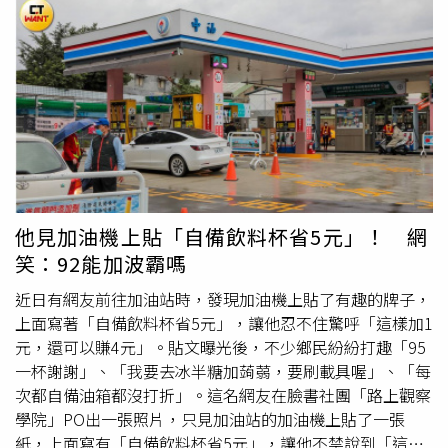
有蛋白尿；血清肌酸酐，女性大於1.2，男性大於1.4 mg/dl
家中授課，基於禮貌不方便在學生家中走來走去，因此拜託
l 腎絲球過濾率每分鐘小於60cc；頻尿，尤其夜間；排尿困
學生協助以保溫瓶裝水。女大生事後驚覺喝下的水有異，拿
難或疼痛；眼瞼浮腫或臉，手腳水腫；背部肋骨緣下面疼
去送驗，竟在水中驗出尿液成分。（圖／民眾提供）孰料女
痛。衛福部指出，當腎功能降到10%以下，有害廢物大量堆
大生先是察覺學生裝水的時間「太久」，原本僅以為學生單
積，可能因高血壓導致頭痛，眼花、皮膚較乾燥，手足麻木
純想「摸魚」也不以為意，只是等她拿回保溫瓶喝下後覺得
等週邊神經病變。由於無法製造足夠的紅血球生成素導致貧
「水怪怪的」，仔細看過後卻未在水的外觀與味道上察覺異
血，顯的臉色不佳、疲倦，可能會有心臟衰竭，肺水腫，且
狀，只好詢問學生是否有在水裡面「加料」，遭到學生立即
因為代謝性酸中毒導致呼吸加快，甚至骨頭產生病變。值得
否認。只是下課後，那股詭異的感覺仍揮之不散，她直覺不
注意的是，為維護國人健康，早期發現慢性病、早期介入及
敢再喝水，也詢問學生母親是否有定期更換濾心，從而得到
治療，國民健康署提供30歲以上未滿40歲民眾每5年1次、
肯定答案，在直覺的驅使下讓她決定將該杯水直接送驗。而
他見加油機上貼「自備飲料杯省5元」！ 網
40歲以上未滿65歲民眾每3年1次、55歲以上原住民、罹患
當女大生收到送驗結果後，當場大吃一驚，因為送驗結果顯
笑：92能加波霸嗎
小兒麻痺且年在35歲以上者、65歲以上民眾每年1次成人健
示，水裡面被驗出「
尿素
氯（尿）」與「尿肌酸酐」之成
康檢查。服務內容包括身體檢查、血液生化檢查、腎功能檢
分，換句話說保溫瓶裡的水被驗出尿液成分，讓她氣得當場
近日有網友前往加油站時，發現加油機上貼了有趣的牌子，
查及健康諮詢等項目。
拿著送驗報告報警處理。只是此次事件損害輕微，無法從刑
上面寫著「自備飲料杯省5元」，讓他忍不住驚呼「這樣加1
事上對學生家長提告，警方獲報後也立即通知家長到場，學
元，還可以賺4元」。貼文曝光後，不少鄉民紛紛打趣「95
生事後也坦承確實有在水裡面「加料」，動機只是因為「課
一杯謝謝」、「我要去冰半糖加蒟蒻，要刷載具喔」、「每
業壓力過大」，讓她氣得要求8萬元的精神賠償金，雙方在
次都自備油箱都沒打折」。這名網友在臉書社團「路上觀察
派出所討價還價後，家長直言「最多就是1.5萬元，再多也
學院」PO出一張照片，只見加油站的加油機上貼了一張
付不出」，並拿出一個裝有1千元的紅包，讓她無奈之下只
紙，上面寫有「自備飲料杯省5元」，讓他不禁說到「這樣