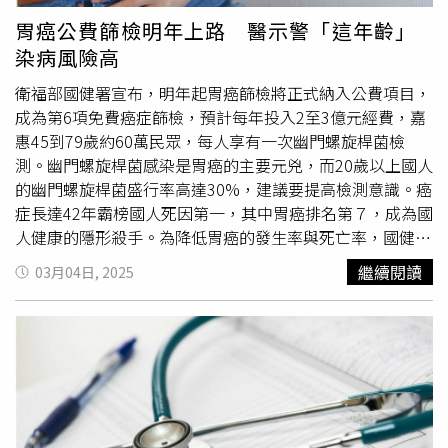
起熱烈討論。愛莉莎莎過去多次公開挺柯文哲，還大放曬出
胃癌公費篩檢明年上路 醫示警「這年齡」
與柯文哲的合照。（圖／翻攝自Instagram／愛莉莎莎）事
染病風險高
實上，愛莉莎莎已經不是第一次支持柯文哲，她曾主動邀請
柯文哲拍攝「與柯文哲共度一天」的影片外，在2024總統
衛福部國健署宣布，明年起胃癌篩檢將正式納入公費項目，
大選的選前之夜，愛莉莎莎也有與友人出席柯文哲的造勢晚
成為第6項免費癌症篩檢，預計每年投入2至3億元經費，嘉
會，還戴上象徵柯文哲的小草頭飾，支持之情溢於言表。因
惠45到79歲約60萬民眾，每人享有一次幽門螺旋桿菌檢
此在柯文哲傳出身體出狀況，愛莉莎莎在社群聲援也令外界
測。幽門螺旋桿菌感染是胃癌的主要元兇，而20歲以上國人
不太意外。
的幽門螺旋桿菌盛行率高達30%，建議要提高檢測意識。癌
症長達42年霸榜國人死因第一，其中胃癌排名第７，成為國
人健康的隱形殺手。為降低胃癌的發生率與死亡率，國健署
將胃癌篩檢全面納入公費，力拚2030年前降低癌症死亡率
繼續閱讀
03月04日, 2025
三分之一。重症、內科醫學專科(指導)醫師暨琺洋醫學診所
蕭榮隆醫師指出，胃癌早期難察覺，幾乎沒有症狀，患者一
旦出現不適，往往已進展到較晚期，早期發現與治療，對提
高存活率極為關鍵。蕭榮隆醫師表示，胃癌男性發生率為女
性的2倍，高達9成的胃癌患者曾感染幽門螺旋桿菌，建議
20歲以上民眾應及早進行檢測，及早預防，大大降低胃癌的
患病風險。目前胃癌篩檢分為侵入性與非侵入性檢測。侵入