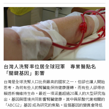
心悸、影響睡眠，這可能跟肝臟酵素活性變化有關。如果你
鮮、內臟等高嘌呤食物，加上長時間工時、缺乏運動、濫用
開始發現喝咖啡的影響變大，可以調整咖啡的時間，避免影
止痛藥與中草藥等習慣，無形中為腎臟這台引擎踩下了過載
響晚上的睡眠品質。接著當60歲來臨，身體的變化會更明
的油門。張家銘醫師舉例，例如一名帶有ABCG2基因變異的
顯，張家銘解釋，這次的主角是免疫系統、腎臟與血糖代
中年男性，因應酬經常飲用高鹽濃湯，宵夜則偏好鹹酥雞搭
謝。這時候，身體對抗感染的能力變差，腎臟排毒功能下
配啤酒，遇到腰痠背痛時還依賴不明成分的中草藥。幾年下
降，同時血糖控制變得困難，讓糖尿病風險大幅上升。因此
來，他的腎功能逐漸惡化，最終不得不面對透析的命運。雖
這個時期，最該注意以下三件事：提升免疫力，防止「免疫
然這些情境聽起來令人沮喪，但張家銘醫師認為，基因不代
衰老」：60歲後，免疫系統不再像年輕時那麼靈敏，容易出
表命運，而是健康管理的指南針。透過基因檢測了解自身風
現慢性發炎，導致各種疾病風險上升，甚至影響記憶力、心
險，便能採取有效的預防措施。例如，帶有ABCG2基因變異
血管健康。因此，維持充足的維生素D、蛋白質攝取，並保
的人應嚴格控制尿酸水平，避免高嘌呤食物，多飲水，並透
持規律運動，能幫助免疫系統維持較好的狀態。保護腎臟，
過規律運動改善代謝功能。這些小小的改變可以大幅減輕腎
台灣人洗腎率位居全球冠軍 專業醫點名
減少高鈉、高蛋白負擔：張家銘提醒，這時候，腎臟開始老
臟的壓力。此外，定期健康檢查至關重要，追蹤
尿素
氮、肌
「關鍵基因」影響
化，血
尿素
氮（BUN）升高，腎小球過濾率下降，身體的
酸酐和尿酸濃度，能讓危機在萌芽階段就被發現並處理。張
排毒效率變差。如果長期吃高鹽、高蛋白的食物，腎臟負擔
家銘醫師認為，腎臟每天默默工作，過濾廢物、調節血壓，
台灣是全球洗腎人口比例最高的國家之一，但卻也讓人開始
會更大，甚至可能導致腎病風險上升。減少加工食品、泡
甚至影響能量水平與心情，是身體的好夥伴。民眾日常選擇
思考，為何有些人的腎臟能保持健康運轉，而有些人卻得依
麵、醃漬食品，適量攝取蛋白質，不要過量，能幫助腎臟減
善待這對器官，它們也會回報長久的健康。張家銘醫師呼籲
賴透析機維持生命。最近一項涵蓋超過20萬人的大型研究指
少負擔。控制血糖，避免糖尿病風險飆升：張家銘說明，由
民眾，從今天開始，重新審視自己的生活方式，是選擇清淡
出，基因與環境共同影響腎臟健康，其中與尿酸代謝相關的
於60歲後，胰島素敏感度降低，血糖波動變大，這是為什麼
飲食還是高鹽濃湯？是每天多喝一杯水還是繼續熬夜喝含糖
「ABCG2」基因 成為研究的焦點。這個基因的變異會降低