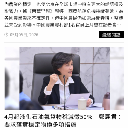
新台幣50萬元）的加料牛奶。稽查同時揭露部分乳牛場衛生
內農業的穩定，也使北京在全球市場中擁有更大的話語權及
極度堪憂，不僅儲存區牆面發黴，更缺乏防鼠防蟲措施與車
影響力。據《南華早報》報導，西亞航運危機持續蔓延，為
輛清潔紀錄。雖然執法單位的強硬手段獲得廣泛讚譽，但強
各國農業帶來不確定性，但中國農民仍如常展開春耕，整體
制推行的監管新規也引發部分攤商反彈。因當局要求全面禁
並未受到影響。中國農業農村部1名官員上月曾在記者會上
止散裝零售、一律改為袋裝販售，導致孟買小型業者群起抗
表示：「春耕化學肥料供應充足」，並補充稱，國內肥料價
繼續閱讀
05月05日, 2026
議；業者代表前往FDA總部陳情時表示，散裝鮮奶保存期限
格「遠低於國際價格」，春播作業正按部就班進行。當全球
極短且每日運送量龐大，在缺乏包裝設備與物流緩衝的情況
政策制定者將焦點放在美以聯軍偷襲伊朗所引發的石油與石
下，要求店家一夜之間轉型並不切實際。目前印度執法機關
化供應風險時，肥料這項全球大宗商品市場也正在遭受衝
與零售業者之間的爭議仍未平息，商家呼籲政府應提供合理
擊，這凸顯了中國對上游農業產品的掌控力。中國約占全球
的轉換期限與設備資助，而非只祭出重罰。
肥料產量的1/3，對全球農用化學品供應鏈具有強大影響
力。根據研究機構「IBISWorld」的數據，中國亦占全球化
學農藥原料產能的70%。分析人士指出，這種生產優勢使中
國在全球市場中擁有更大的話語權，尤其是在伊朗與美國持
續封鎖全球肥料及能源運輸的重要命脈「荷姆茲海峽」之
際。聯合國（United Nations）曾表示，在美以伊戰爭開打
之前，約1/3的海運肥料貿易需經過這條狹窄水道。中國領
先的獨立大宗商品市場資訊服務商「卓創資訊」（Sublime
4月起液化石油氣貨物稅減徵50% 鄭麗君：
China Information，SCI）分析師透露，中國持續的出口限
要求落實穩定物價多項措施
制，加上全球
尿素
與磷肥短缺，正推高價格，最終將影響全