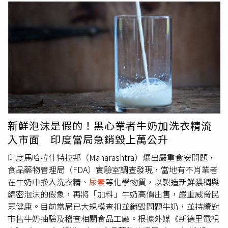
新鮮泡沫是假的！黑心業者牛奶加洗衣精流
入市面 印度當局急銷毀上萬公升
印度馬哈拉什特拉邦（Maharashtra）爆出嚴重食安問題，
食品藥物管理局（FDA）實驗室調查發現，當地有不肖業者
在牛奶中摻入洗衣精、
尿素
等化學物質，以製造新鮮濃稠與
綿密泡沫的假象，再將「加料」牛奶高價出售，嚴重威脅民
眾健康。目前當局已大規模查扣並銷毀問題牛奶，並持續對
市售牛奶抽驗及稽查相關食品工廠。根據外媒《新德里電視