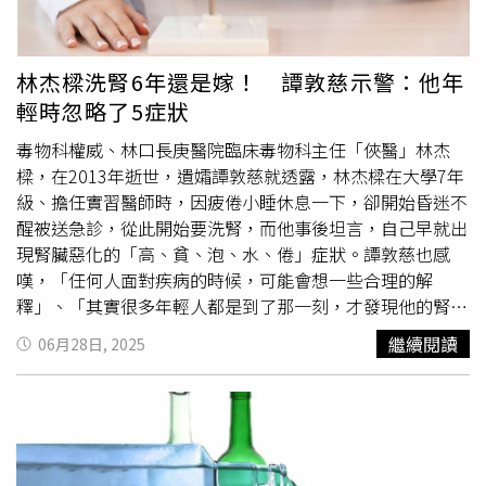
食衛生是關鍵，避免共用餐具、飲用未煮沸的水或食用生冷
性腎衰竭。陳采峯說，這名婦人罹患第四期腎臟病，腎臟功
食物可降低感染風險。若家人已確診感染，其他成員也應接
能只剩下不到正常的三分之一，在天熱少喝水、脫水的狀況
受檢查，以阻斷家庭內的傳播。保持規律作息、均衡飲食和
下，誘發病症。醫師提醒，天氣熱激烈運動又喝水不足，可
林杰樑洗腎6年還是嫁！ 譚敦慈示警：他年
適度運動有助於增強免疫力，減少感染機會。 對於高風險
能導致橫紋肌溶解症或急性腎衰竭。最近天氣持續高溫，不
輕時忽略了5症狀
族群，如胃癌家族史、胃潰瘍病史或長期消化不良者，張家
論是坐在冷氣房或是在室外活動，一定要隨時補充水分，不
銘提醒，定期接受幽門螺旋桿菌檢測至關重要。常用的檢測
要讓身體處於缺水的狀態。
毒物科權威、林口長庚醫院臨床毒物科主任「俠醫」林杰
方法包括
尿素
呼氣試驗、糞便抗原檢測和胃鏡檢查。一旦確
樑，在2013年逝世，遺孀譚敦慈就透露，林杰樑在大學7年
診感染，抗生素與胃藥的聯合治療能有效根除細菌，大幅降
級、擔任實習醫師時，因疲倦小睡休息一下，卻開始昏迷不
低胃癌風險。 張家銘也補充，幽門螺旋桿菌感染雖是胃癌
醒被送急診，從此開始要洗腎，而他事後坦言，自己早就出
的重要風險因素，但透過早期檢測和治療，完全可以避免其
現腎臟惡化的「高、貧、泡、水、倦」症狀。譚敦慈也感
長期危害。從個人衛生習慣到定期健康檢查，每一步都是預
嘆，「任何人面對疾病的時候，可能會想一些合理的解
防胃癌的關鍵。與其等待症狀出現，不如主動出擊，從源頭
釋」、「其實很多年輕人都是到了那一刻，才發現他的腎臟
阻斷這條通往癌症的道路。
壞掉了」。譚敦慈日前在節目《新聞挖挖哇》上分享，林杰
繼續閱讀
06月28日, 2025
樑的腎臟病並不是先天性的，他覺得有可能有2個原因，分
別是重金屬及抗生素。譚敦慈說，首先他們是嘉義朴子人，
很早的時候就有自來水，早年自來水管是鉛管，而鉛管可能
釋放出重金屬；其次，林杰樑以前感冒時，會施打抗生素，
他覺得可能是抗生素使用不當，造成他的腎臟問題譚敦慈表