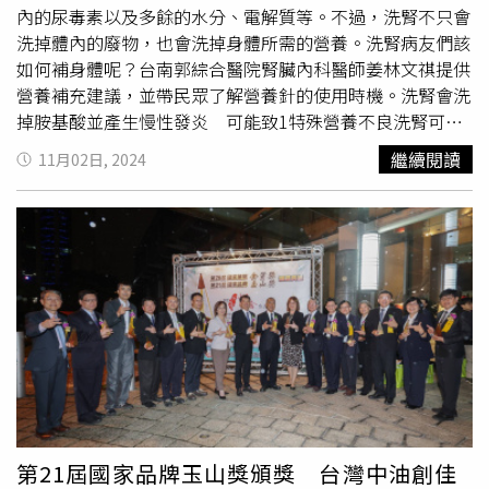
至影響民眾的能量水平和情緒。選擇善待腎臟，其實就是選
內的尿毒素以及多餘的水分、電解質等。不過，洗腎不只會
擇更健康的未來。張家銘醫師也建議，改變生活習慣：選擇
洗掉體內的廢物，也會洗掉身體所需的營養。洗腎病友們該
清淡的飲食代替高鹽濃湯，多喝水而非含糖飲料，適度運動
如何補身體呢？台南郭綜合醫院腎臟內科醫師姜林文祺提供
而非久坐不動，這些看似不起眼的選擇，都將為腎臟健康建
營養補充建議，並帶民眾了解營養針的使用時機。洗腎會洗
立一道堅實的屏障，也為未來鋪下更健康的道路。
掉胺基酸並產生慢性發炎 可能致1特殊營養不良洗腎可分
為「暫時性洗腎」、「規則性洗腎」，姜林文祺醫師說明，
繼續閱讀
11月02日, 2024
二者之間最大的差異在於有沒有急性的腎臟問題存在，如果
是慢性腎臟病病人通常是採規則性洗腎，建立適當的洗腎通
路後，將腎友的血液經由此通路帶入洗腎機內，透過洗腎液
將血液淨化再送回腎友體內，每次洗腎時間約需4個小時，
每週需接受3次洗腎治療。洗腎主要是幫助腎友清除體內的
尿毒素，不過在這過程中也會造成某些營養的流失。姜林文
祺醫師指出，每次洗腎約會流失6－8公克胺基酸，換算下來
一年約會損失1公斤的胺基酸，同時也會洗掉少量的微量元
素、水溶性維生素等。醫師分享營養不良評估方法 注意2
大重點補充目前腎友可以透過各項指標評估、了解自己是否
有營養不良的問題。姜林文祺醫師表示，像洗腎後的乾體重
變化，如果3個月下降5%或半年內下降10%，這就代表有營
第21屆國家品牌玉山獎頒獎 台灣中油創佳
養不良的情形，也可以注意身體質量指數（BMI）、瘦肉組