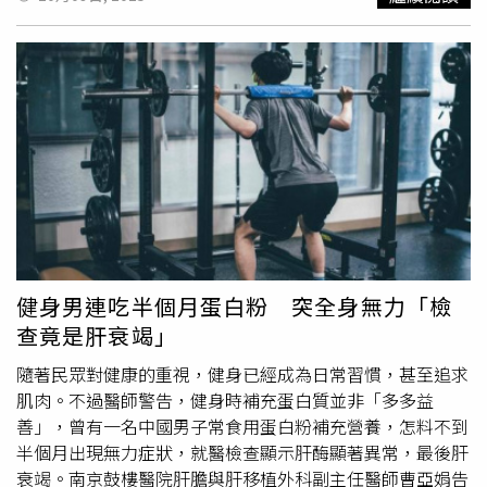
變進程。雖鉀含量略高於藍莓，但每日適量攝取（如8至10
樹，別讓公所做白工。褐根病是一種潛伏於土壤中的真菌病
顆）風險可控，益處明顯。洪永祥提醒，腎臟病友在飲食選
害，會侵蝕樹木根系、導致植株枯萎。（圖／中國時報謝佳
擇上應同時考量營養密度與腎臟負擔，並強調「黑色食物護
潾攝）位在屏東市瑞光路二段、長達近1公里的路廊道，早
腎」並非迷信，若選擇正確種類與適量攝取，中醫智慧與西
期綠樹成蔭、林木蔥鬱，是民眾散步、乘涼、休閒的好去
醫科學可達到有效整合，成為現代人聰明養腎的飲食對策。
處，但近年因褐根病嚴重，導致近百棵樹死亡，市公所擔憂
患「樹癌」的樹木倒塌傷害民眾，只好忍痛砍除，但並無法
根除問題。為此，市公所請來屏東科技大學教授陳文華前來
指導，而後得知褐根病是一種潛伏於土壤中的真菌病害，會
侵蝕樹木根系、導致植株枯萎，尤其容易透過根際擴散進而
造成整區感染，因此需採「雙軌整治」，也就是病株清除及
土壤消毒，但是所需經費很龐大。市公所初估，若要一次性
施做，經費高達4、5000萬元，且成效還未知，因此決定透
健身男連吃半個月蛋白粉 突全身無力「檢
過「分區試點整治計畫」，先以小範圍80平方公尺為示範
查竟是肝衰竭」
點，待成效出爐後，將編列預算讓整個廊道比照辦理，之後
也將改種植較抗菌的樹種，如茄冬樹。近日市公所啟動計
隨著民眾對健康的重視，健身已經成為日常習慣，甚至追求
畫，開挖近2公尺將示範點內的2棵樹連根刨除，還徹底清除
肌肉。不過醫師警告，健身時補充蛋白質並非「多多益
土壤中感染褐根病菌的殘餘木頭，此外還以石灰、
尿素
等將
善」，曾有一名中國男子常食用蛋白粉補充營養，怎料不到
土壤殺菌，並埋進一塊染菌的樟木，待3、4周後挖出檢測是
半個月出現無力症狀，就醫檢查顯示肝酶顯著異常，最後肝
否成功根除病菌。屏東市長周佳琪表示，城市的綠蔭是最貼
衰竭。南京鼓樓醫院肝膽與肝移植外科副主任醫師曹亞娟告