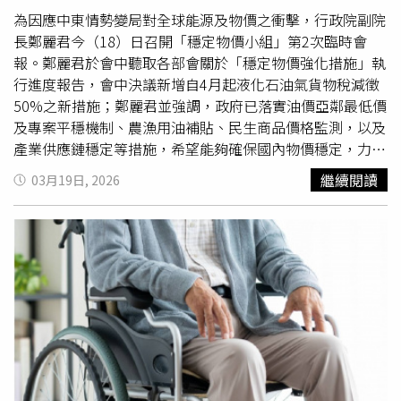
球糧食安全。他們解釋，北京當局目前優先確保國內供應，
為因應中東情勢變局對全球能源及物價之衝擊，行政院副院
對
尿素
與磷肥等關鍵產品實施檢驗制度與配額管理。儘管北
長鄭麗君今（18）日召開「穩定物價小組」第2次臨時會
京官方尚未宣布全面出口管制，但部分業界人士透露已接獲
報。鄭麗君於會中聽取各部會關於「穩定物價強化措施」執
停止出貨通知。多名消息人士向《路透社》與《金融時報》
行進度報告，會中決議新增自4月起液化石油氣貨物稅減徵
表示，北京已禁止部分肥料出口，包括氮鉀複合肥與部分磷
50%之新措施；鄭麗君並強調，政府已落實油價亞鄰最低價
肥品項。海關數據顯示，2024年3月，中國氮磷鉀複合肥出
及專案平穩機制、農漁用油補貼、民生商品價格監測，以及
口年減近90%，僅剩6808公噸。值得注意的是，受俄烏戰
產業供應鏈穩定等措施，希望能夠確保國內物價穩定，力求
爭與生產成本波動影響，中國出口收緊措施自2024年起逐
全年CPI年增率控制在2%以內的目標不變。鄭麗君表示，確
繼續閱讀
03月19日, 2026
步加強，遠早於西亞衝突的爆發。隊此，總部位於美國的著
保能源供應穩定是當前穩定物價的首要任務。目前國內油氣
名獨立研究諮詢公司「羅迪姆集團」（Rhodium Group）
存量高於法定規範，3月至4月天然氣已全數調度到位，供應
資深研究員喬丹（Charles Austin Jordan）指出，中國是僅
無虞，也正積極推進5 月天然氣調度作業。在國內油價部
次於俄羅斯的全球第2大肥料出口國，但其全球市占率已由
分，本週汽、柴油原應各漲9.5元及10.9元，中油公司依亞
2014年的14%下降至2024年的約10%，市場份額轉向俄羅
鄰最低價原則，另啟動專案平穩機制，再吸收至少6成售價
斯、摩洛哥、沙烏地阿拉伯等國。然而，中國占全球硫酸銨
漲幅，3月14日已宣布本週（3/16～3/22）國內汽柴油價格
出口的75%，較10年前的20%大幅上升，並占硝酸鈉出口
不調整，有效減緩國際油氣價格上漲之衝擊。此外，鄭麗君
的1/4。據悉，硫酸銨是1種廣泛用於多種作物的氮肥。這意
說，除原關鍵原物料品項持續減徵稅負，政府也於3月16日
味著，中國有能力對這些市場造成重大衝擊，對全球農業生
機動擴大調降汽、柴油貨物稅至法定上限50%，每公升稅額
產者帶來深遠影響。喬丹表示，戰爭與貿易衝突帶來的不穩
分別擴大調降至3.415元與1.995元。並於會中決議，自4月