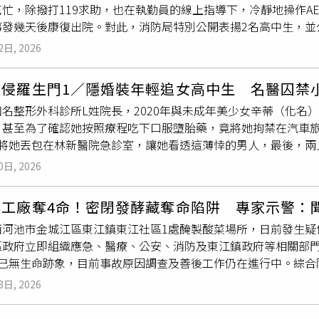
忙，除撥打119求助，也在執勤員的線上指導下，冷靜地操作A
年2月27日，工程師在辦公室突然
暈倒
昏迷，甦醒後去護理站讓楊
事發幾天後康復出院。對此，消防局特別公開表揚2名高中生，並
在2024年11月27日，承包商訪客在工廠大門扭到腳，接受楊姓護理
你們在最關鍵的時刻，成為那一雙救命的手」。根據消防局公開的
025年3月，3M以勞基法第11條第5款為由，通知楊姓護理師
2日, 2026
中生撥打了119說，「不好意思我需要醫療救護，有人突然在圖書
解僱最後手段性。3M公司告訴法院，廠護的工作除了提供員工健
吸」，高中生說「感覺是沒有呼吸」，執勤員表示「你幫我去看
所以每次醫療後須在Medgate內部回報系統詳實登錄診療急救紀
性侵羅生門1／隱婚裝年輕追女高中生 名醫囚禁
「完全沒有（呼吸）」。執勤員隨即指示高中生使用AED，「你
安事件。3M主張接到匿名舉報，楊梅廠EHS主管指示團隊掩蓋工
名整形外科診所L姓院長，2020年與未成年美少女辛蒂（化名
下腹那邊，請大家不要碰觸病人，按電擊鈕按下去」，完成第一次
報未通報，她承認違規未進行EHS通報，在前兩次意外處理完畢後
，甚至為了確認她按照療程吃下口服墮胎藥，竟將她拘禁在汽車
旁邊，手臂集中一側，把你的雙手掌交疊，手臂打直，壓胸的位置
姓護理師在Medgate系統也漏報，這構成重大職務疏失，也
竟將她丟包在林新醫院急診室，讓她看透這薄悻的男人，最後，兩
下，速度跟著節拍器」，順利讓倒地的16歲少年恢復呼吸。執勤員
害的責任歸屬，因此楊姓護理師無法勝任工作。台北地院調查，依
。長相與身材均堪稱美艷的辛蒂說：「2020年，我高三、十七歲
幫我放他肚子上，他有在動嗎？肚子上升數1，肚子下沉的時候幫
生後，「權責單位」24小時內應依規定登錄於3M全球事故管理
0日, 2026
更隱瞞醫師身分，騙說是普通生意人；而且，他為了把妹謊報年齡
數，此時救護人員也趕抵現場並接手處理。而執勤員在掛斷電話
，是否在EHS360系統通報，由EHS部門的主管或資深工程師
長得高大帥氣，在殷勤追求下，我們很快墜入情網，第一次發生
謝，掰掰」。對此，台中市消防局表示，在現場挺身而出的平民
ate系統未紀錄的部分，法官認為楊姓護理師違規，因為《勞工
菜工廠奪4命！密閉發酵藏奪命陷阱 專家示警：
台上發現竟有少女跟她一樣，與L院長交往過，並遭始亂終棄。（
沒有遲疑、沒有退縮，依照119執勤員的指示，立即施行CPR
、職業健康的相關調查以及傷害疾病的紀錄，這是楊姓護理師的工
西河池市金城江區東江鎮東江社區1處醃製酸菜場所，日前發生疑
中學校，好跟情人有多點的時間相聚，但因為L代言自家生技公司
邊緣拉了回來，「這是用行動，真正改變了結局。」台中市消防局
況她自己也承認，第一次到第三次傷病急救事件並未在Medgat
區政府立即組織應急、醫療、公安、消防及東江鎮政府等相關部
」（兩人之間的暱稱）是個整形醫美診所的院長。她覺得被騙，萌
同學，「我們由衷表達最深的感謝與敬意：謝謝你們在最關鍵的時
合法？北院指出，2022年操作員腳踝扭傷、2023年技術員撞頭
人已無生命跡象，目前事故原因調查及善後工作仍在進行中。綜合
小，我是為妳好，不能公開戀情」。辛蒂一時心軟，繼續在校園外
人，不一定要穿制服；你我，都可能是生命之鏈中的關鍵一環。當
而且這些員工的傷病情形還不到重大事故的程度，楊姓護理師也
涉及有毒氣體累積風險，其中硫化氫被認為是密閉發酵環境中常
女人留下的蛛絲馬跡，辛蒂質疑，但L這時還不願承認已婚，他編
意挺身而出的人。也讓我們一起，把這份力量，繼續傳下去。」
」，但3M終止勞動契約之前未先採取記過、減薪等手段督促改善
8日, 2026
面及環境中的微生物會參與分解作用，當池內氧氣逐漸消耗後，
像「家人」一樣，他早就想分手，但怕對方走極端，會自殺，因
勝訴，可回任3M廠護。楊姓護理師「被離職」後，去年7月開始新
硫化氫具有明顯的臭雞蛋氣味，低濃度時容易被察覺，但高濃度
蒂笑著說：「為什麼渣男編的故事都那麼像」。但她戀愛腦，也信
薪資差額與資遣費，北院判決3M應再付6910元給楊姓護理師，