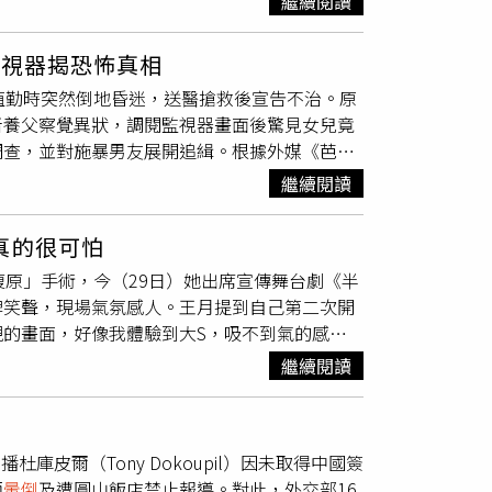
繼續閱讀
甚至連在高速公路上的廁所，你也必須付費使用，
期間分娩、流產未滿14日，以及預產期已過但尚
，你們的機捷和高鐵也一向都很準時。」德國人
，若符合養育未滿2歲子女、養育2名以上未滿
監視器揭恐怖真相
是無菸環境，免費公廁也很乾淨，且設有等待線，
檢附全戶戶籍謄本或相關證明文件提出申請。
值勤時突然倒地昏迷，送醫搶救後宣告不治。原
只要一想到我在德國，幾乎快要全盲的爺爺，如果
者養父察覺異狀，調閱監視器畫面後驚見女兒竟
樓梯，還把手護在對方背後以防他摔倒，這真的
調查，並對施暴男友展開追緝。根據外媒《芭達
／翻攝自Stopkiddinstudio）北捷照護
是北芭達雅蘇坤蔚路的一處加油站。54歲男子宋
、無障礙電梯，以及語音設備等協助，民視獨家
繼續閱讀
epol）在加油站工作，當晚接到電話稱養女加班時突然
面，他二話不說，給北捷最高評價！台灣拜耳總
組織現場進行心肺復甦術（CPR）並緊急送往
，這裡的交通非常準時、一向守時，而且到哪裡都到得
真的很可怕
屬及救護人員聲稱，卡諾妮帕是因為在上班時喝
是其他身障人士，你們真的把這點規劃得非常周
原」手術，今（29日）她出席宣傳舞台劇《半
體不堪負荷而當場休克。然而，事發隔日宋蓬接獲熟
。（圖／民視新聞）台灣旅客：「行動不方便的
牌笑聲，現場氣氛感人。王月提到自己第二次開
，才赫然發現女兒在倒下前，曾遭到已下班的男
就是幾乎都是樓梯，前不久我看到（台灣捷運）
的畫面，好像我體驗到大S，吸不到氣的感覺
搐並失去意識。參與當晚救援的37歲救難隊員
用台鐵便當強調...德國旅客Chris：「外國的
病因，當她昏迷五天時，醫生都沒把握她能醒過
無呼吸心跳，且臉部無明顯外傷，而該名男友當時就守
繼續閱讀
顱骨手術，她醒來後痛苦不已，絕望到跟女兒說
友一把，導致她不慎跌倒撞傷頭部而昏迷。真相
驗到大S的感受。郭子乾送上蛋糕慶祝王月重
，第一時間才不敢說出實情。痛失愛女的宋蓬表
等運動，從原本難以行走，才講十分鐘的話就要
諾妮帕的遺體已運回加拉信府老家辦理後事，並
皮爾（Tony Dokoupil）因未取得中國簽
女兒妹子今也陪同出席記者會，她感動表示：
烈呼籲執法部門務必盡速將他繩之以法，還給他
師
暈倒
及遭圓山飯店禁止報導。對此，外交部16
月與女兒「妹子」。（圖／侯世駿攝）妹子向王