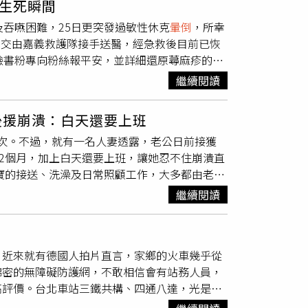
揭生死瞬間
窪、通風不良的空間，像醃製池、地窖、井坑等
想分手時，她竟發現自己懷孕了，更糟糕的
事件未依規定在EHS360系統通報，其實是楊
及吞嚥困難，25日更突發過敏性休克
暈倒
，所幸
快，密閉容器內氣體濃度可能快速升高。專家提
為L不喜歡她唸的科系，逼迫休學，重考醫學
說。本刊聯繫3M公司詢問對於本案判決的回
後交由嘉義救護隊接手送醫，經急救後目前已恢
能在短時間內因吸入高濃度硫化氫而昏迷，甚至
殘破的婚外情。年輕的辛蒂傻傻想，如果為L
臉書粉專向粉絲報平安，並詳細還原蕁麻疹的發
擾人體細胞利用氧氣的能力，使重要器官迅速缺
等待，說會給一個交代。但「生下孩子」這句話
需施打一針即可緩解；不料此次病情異常兇猛，
能留下神經系統損傷等後遺症。安全專家表示，
！直接嗆道：「如果妳不墮胎，我讓我太太告你
繼續閱讀
且嚴重的「蕁麻疹合併血管性水腫」。回想起事
，應先充分通風，必要時使用專業氣體檢測設備
，也不會出錢養，「難道妳下半生要被一個不
，隨後便失去知覺；對此，她驚呼「醒來的時候
，避免發生連環中毒事故。此外，一旦發現有人
墮胎。（圖／讀者提供）威脅之後，他承諾辛
後援崩潰：白天還要上班
視線才逐漸由模糊轉為清晰。在嘉義救護隊員趕
，救援者因吸入毒氣而相繼倒下，造成更大傷
交往，都沒有拿對方錢，是因為她休學、懷孕無
計1次。不過，就有一名人妻透露，老公日前接獲
上車，行雲流水的急救過程令她由衷感謝。歷經
、釀造、養殖、漚肥等傳統農副業生產看似平
在抹黑她。辛蒂就在半推半就之下，讓L用保時
孕2個月，加上白天還要上班，讓她忍不住崩潰直
無法控制，且嘴唇與眼皮開始紅腫的狀況，切記
業內人士提醒，從業人員應提高密閉空間安全意
當時辛蒂懷孕6到7週，婦科醫師建議口服墮胎
歲大寶的接送、洗澡及日常照顧工作，大多都由老公
刻體會到「當我們身體健康的時候，會有很多願
幾劑，沒想到L竟然將她拘禁在台中市向上路
個月，不能搬重物也不能做家事、抱小孩等等，且
醫院好好休養，並向所有表達關心的粉絲與親友
旅館痛到
暈倒
，身為醫師的L，竟將她載到林新
繼續閱讀
網友「真的會
暈倒
，有沒有人有先例申請免召，
，早日康復」、「祝優格早日康復，恢復往日活
的薄悻，兩人關係更加惡化。更讓辛蒂感到噁心
來人紛紛留言分享，「可以帶媽媽手冊和大寶的
隱婚追求，一開始溫柔體貼，天天噓寒問暖，但
（忘記幾年內）免召」、「家庭因素有證明印象
確認兩人曾經愛過的渣男，就是同一人。對此，
！近來就有德國人拍片直言，家鄉的火車幾乎從
只有我一個，每次都要跑公所申請免招」、
回，基本上是確定了，至於辛蒂提告傷害、教
綿密的無障礙防護網，不敢相信會有站務人員，
可以，我是用高危險妊娠請的」、「之前大寶
到此為止」。
高評價。台北車站三鐵共構、四通八達，光是台
」、「我老公也是今天收到8/1-8/14，剛
，近來就有德國人拍片分享台灣大眾運輸系統，許
，我會先瘋」。據了解，根據現行申辦免召的相關