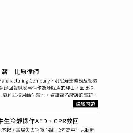
月薪 比肩律師
nufacturing Company，明尼蘇達礦務及製造
登錄回報職安事件作為炒魷魚的理由，因此提
師職位並按月給付薪水，這讓該名廠護的高薪因
大高薪行業，3M廠護薪資行情堪比排名第7的律
繼續閱讀
。楊姓護理師2016年12月進入3Ｍ擔任廠
意外，第一次是2022年某日，楊梅廠操作員扭傷腳
生冷靜操作AED、CPR救回
在職業安全通報平台「EHS360」回報此事。
地不起，當場失去呼吸心跳，2名高中生見狀趕
護理師處置後同樣未於兩個系統通報。第三次在