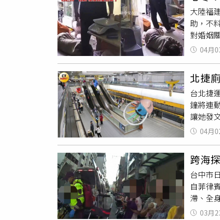
動，警
停止其
大陸福
用橡膠
件」為
助，不
昏暗仍
析，公
對婚姻
雷雨交
畫面等
上，隨
由於地
服，後
04月0
情冷淡
據家屬
媽」，
否因意
北捷廁
甚至關
台北捷
何基本
鐘將連
洗澡並
讓她發
目」。
觸發，掀
姻」。
04月0
況。她
出，曾
跨海
是發生
台中市
內女子
自菲律
疑似能
滯、全
所差異
求救，
站設有
03月2