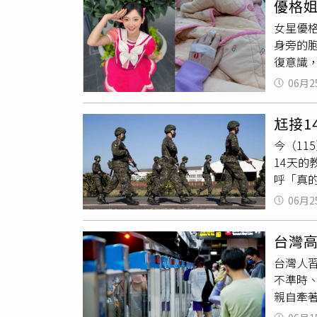
優格
人員失
訪，要
元。本案
女星優
密閉場
是，原
姓護理
身旁的
醒，相
相關科
應，截
復意識
危及生
生個孩
病過程
氧，其
一提出
06月2
即使服
密閉空
妨害家
發當下
確認環
被祝福
尪接1
超像拍
在密閉
蒂，只
今（11
抵現場
亡。非
法工作
14天
生死關
常，但
捷載到
呼「真
不可大
識，完
藥，她
負責，
望；但
某汽車
06月2
白天還
致上誠
醫院的
但如果
力」。
的是，
台灣
寶寶手
玩膩了
台灣人
中可以
L院長
不準時
「這樣
唆墮胎
親自牽
未滿2歲
鐵年進
好家裡