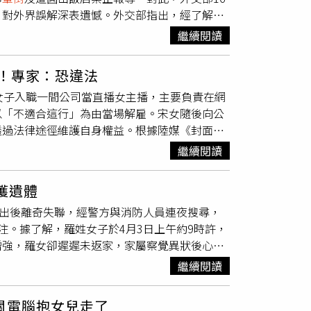
若自身或旁人遭受身體精神虐待、性騷擾、性侵
，對外界誤解深表遺憾。外交部指出，經了解，
，都不要把妳帶走。我現在每天都很開心她早上
私維護及場地管理程序問題，才引發溝通誤會，
了。妹子一番感性告白，讓王月跟Lulu都哭
繼續閱讀
BS未事先申請拍攝，加上清晨連線影響住客休
是陳漢典、Lulu婚禮，另一個是小S邀她2月
協助美、法、德等國媒體採訪，一向尊重新聞自
月說：「雖然都沒到，但看到了美好的影片。」
！專家：恐違法
論自由，長期提供國際媒體自由、安全且便利的
：「大家都好希望我可以活著。」《半里長城》
女子入職一間公司當直播女主播，主要負責在網
已請駐外館處向外媒說明事實，持續協助國際媒
演，經典再現、原班人馬再度合體，集結等跨世代
以「不適合這行」為由當場解雇。宋女隨後向公
透過法律途徑維護自身權益。根據陸媒《封面新
入職東陽市筱山國際貿易有限公司擔任實習主
繼續閱讀
每日直播4小時。然而，4月3日下午宋女在直播1
撐身體站起繼續工作，直到接班同事抵達為止。
獲遺體
顯示，從她
暈倒
站起到公司結算剩餘工資並要求
外出後離奇失聯，經警方與消防人員連夜搜尋，
性病變，因此認為公司屬於「違法解雇」，要求
注。據了解，羅姓女子於4月3日上午約9時許，
）的賠償金，但相關訴求均被公司張姓負責人拒
增強，羅女卻遲遲未返家，家屬察覺異狀後心生
建議其回去休息、以後再合作，認為此舉屬於
調閱沿途監視器畫面追查其行蹤。監視器顯示，
時張男強調，直播勞動強度大，若未來發生更嚴
繼續閱讀
發現在橋邊，卻未見其本人蹤影，由於該區域存
並建議對方直接走法律程序。針對此案，大陸法
膠著，警方與消防人員隨即展開大規模搜尋行
，「勸退」需經勞工同意才生效，但公司單方面
關電腦抱女兒走了