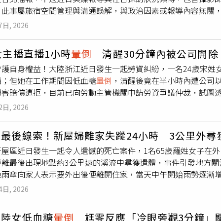
的女兒一個公道。◎尊重身體自主權，請撥打113、110。◎
，此事屬旅宿空間管理與溝通誤解，與政治因素或報導內容無關
：「謝謝妳還在，謝謝妳還沒離開我，拜託不管是爸爸還是上天
110報案再打113找社工
團隊於旅宿空間內進行拍攝與清晨連線作業，因涉及住客安寧、隱
來說『妹妹早安』。」一番話讓旁邊的Lulu跟陳漢典都感動得哭
7日, 2026
政治立場或報導內容而遭限制採訪。圓山飯店也發布聲明表示，C
／侯世駿攝）王月表示，她休養的期間，掛念的只有兩件事，一個
至有房客要求退費，因此無法同意館內拍攝。飯店強調，過去曾
大S墓園參加雕像揭幕，還不斷交代女兒幫她張羅搭配的帽子，王
女主播直播1小時
暈倒
清醒30分鐘內被公司開除
也須兼顧住客安寧與住宿品質。外交部強調，台灣重視新聞與言
示，這段期間感謝外界所有人對王月的祝福與禱告，王月感動說
守護自身權益！大陸浙江近日發生一起勞資糾紛，一名24歲宋姓
境，政府不會因政治立場限制媒體採訪，也不會干預報導內容，
26年8月28日至8月30日重返臺北表演藝術中心大劇院熱鬧加
西；但她在工作期間因低血糖
暈倒
，清醒後竟在半小時內遭公司
採訪。
司同台飆戲，勢必再創票房佳績。
損害賠償遭拒，目前已向勞動主管機關申請勞資爭議仲裁，試圖
導，浙江一名24歲宋姓女子擁有兩年直播經驗，在今年3月27日
2日, 2026
約定底薪為人民幣7000元（約新台幣31500元），工作內容為
感到不適，雖在工作群組請求下播卻隨即暈厥約十秒，隨後她強
最後線索！新屋婦離家失蹤24小時 3公里外尋
錯愕的是，公司在她清醒後通知她已被開除；據宋女提供的資料
新屋區近日發生一起令人遺憾的死亡案件，1名65歲羅姓女子在
前後不到30分鐘。事後宋女就醫檢查，確認僅為低血糖並無器質
距離最後出現地點約3公里遠的溪流中尋獲遺體，事件引發地方關
天數差異之工資，並支付人民幣7000元（約新台幣31500元
色雨傘向家人表示要外出後便離開住家，當天中午開始雨勢逐漸
司負責人張男主張，當時考量宋女身體狀況不佳，基於保護立場
隨即向警方報案請求協尋，警方接獲通報後，立即展開調查，並
」而非「資遣」，且不滿宋女在網路發布剪輯影片誤導輿論。同
4日, 2026
後一次出現的地點位於新興橋附近，而她出門時攜帶的雨具則被
外，公司難以承擔責任，因此堅持不接受宋女要求的賠償金額，
器死角，無法進一步確認她是否不慎墜入溪中，使案情一度陷入
指出，該公司行為已構成「違法解除勞動契約」，並進一步說明
！陸女低血糖
暈倒
尪零反應「冷眼旁觀3分鐘」