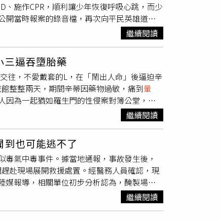
ED、施作CPR，順利讓少年恢復呼吸心跳，而少
姓護理師醫治，之後她也沒用兩個系統回報。第
公開當時報案的錄音檔，再次向平民英雄道謝
師處理，她仍未在Medgate紀錄、EHS360
錄音檔，這起事件發生在6月13日中午，當時
終止僱傭關係，她提告主張自己足以勝任工作，公
繼續閱讀
館
暈倒
」，執勤員回應「那協助評估看看他有
康諮詢、急救和緊急處置，還有申報、保存及追
一下好不好，救護車我們有派了」，高中生便冷
錄，還得進行職安通報，在EHS360系統紀錄
小三逼吞墮胎藥
把他打開，然後按照那個圖示幫他貼，一般是右
廠發生的傷害事故，內部調查發現楊姓護理師4
）交往，不愛戴套的L，在「鬧出人命」後逼迫辛
電擊後，執勤員請高中生進行CRP，「你跪在
「錯誤遵循EHS主管的指示」；調查過程中另
旅館整整兩天，期間辛蒂因藥物過敏，痛到
暈
在胸口正中間，深度要5公分，1秒2下，1分鐘
不符醫療道德規範，導致公司無法預知風險、釐清
人因為一起猶如羅生門的性侵案對簿公堂，纏
告訴高中生，「他有呼吸了嗎？我教你評估一
據3M的作業指導書，任何異常事件例如災害、
，透過交友軟體認識L，他很有心機，不但謊報
我數2。」高中生乖乖跟著報數字，執勤員要求
系統，所謂權責單位是指事發單位，從員工的證詞
繼續閱讀
，明明當年已經四十出頭了，卻聲稱僅34歲，
前，也稱讚高中生「先生謝謝你喔，你們做得很
來判斷，楊姓護理師不具有EHS通報的義務。至於
性關係時，我才十七歲、未成年。」辛蒂在網路
英雄，林少和同學與謝松霖同學，在關鍵的那幾
健康保護規則》明定勞工健康服務人員應保存勞工
聞到也可能逃不了
圖／讀者提供）老家在南部的辛蒂，為愛刻意
，並操作AED完成關鍵電擊，把一條年輕的生命，
作，她就應該使用Medgate記下醫療處置的
似毒氣中毒事件。據當地通報，事故發生後，
醫美產品，經常在媒體曝光，辛蒂才知道她的
也在7月8日邀請2位同學至消防局，將獎項頒
e系統登錄。既然楊姓護理師確有疏失，為何3M
門趕赴現場展開救援處置。經醫務人員確認，現
生分手念頭，這時L竟抱著她哭：「寶寶，妳
刻，成為那一雙救命的手。這起案件再次證明
流血、2024年工程師昏倒，發生頻率只有一年
陸媒報導，相關單位初步分析認為，醃製場所
與L持續秘密戀情。可是，他的愛車副駕駛座
你願意伸出手，奇蹟，就有機會發生。謝謝每
都有治療他們，「兩造尚非無法繼續維持僱傭關
見的危險氣體之一。專家指出，蔬菜在醃製過程
了個故事，說有個交往多年女友，其實感情已
，不符合「解僱最後手段性原則」，因此判決楊
繼續閱讀
厭氧菌可能大量繁殖，並在代謝過程中產生含硫
此必須慢慢來，再給他時間處理這個問題；對
工作，加上3M付給她39萬4708元的資遣
環境下，人體嗅覺神經可能迅速受到抑制，導致
了！畢竟L是半公眾人物，經常接受媒體採
並從今年6月到復職日為止，按月支付9萬3377