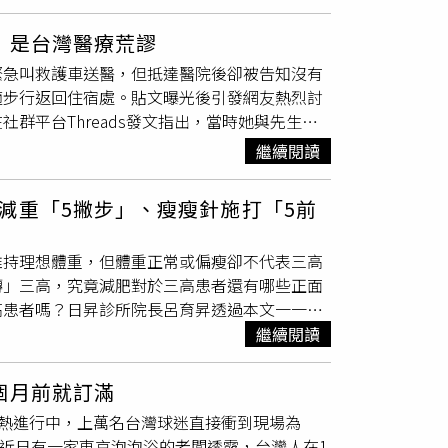
流滿面並不斷招手求助，立即停車上前關心。該
計並非限制如廁時間，而是為避免民眾在廁所內
父親在住處內疑似失去意識後，立刻協助通報
通常不會進一步處理。另外，高鐵無障礙廁所也
：是台灣醫療荒謬
員警也陪同母女返回住處查看男子狀況。抵達現
員查看。
緊急叫救護車送醫，但抵達醫院後卻被告知沒有
功爭取寶貴的黃金救援時間。隨後救護人員迅速
適步行返回住宿處。貼文曝光後引發網友熱烈討
即施予葡萄糖補充並緊急送醫，經院方進一步治
群平台Threads發文指出，當時她與先生在
驚魂記後，母女倆情緒潰堤，對警方的即時協助
常，因此立刻叫救護車求助。沒想到送到醫院
下，員警仍耐心溝通、迅速處理，讓她們在最無
繼續閱讀
最後請他直接回去。原PO表示，更讓人難以接
律或患有慢性疾病者，若出現頭暈、冒冷汗、手
，先生只能忍著身體不適自行走回住宿處。經過
外出時務必攜帶藥物，以防突發狀況，避免憾事
減重「5撇步」、瘦瘦針施打「5前
曝光後，吸引不少網友分享類似經驗。有網友表
掛平日的門診，臺灣的醫療真的是世界第一」、
維持理想體重，但體重正常或偏瘦卻不代表三高
。討論中也有不少人指出，台灣醫療制度在全
轉」三高，究竟減肥對於三高患者還有哪些正面
別方便跟便宜，跟其他國家不一樣」、「其實在
高患者嗎？日昇診所院長呂育昇透過本文一一解
看的到醫生，醫生跟護理師都像服務業，拿藥像
代謝症候群密切相關，研究發現，肥胖者及非肥
繼續閱讀
該去國外看看才知道要珍惜」、「台灣隨時隨地
增加，也會影響三高的控制；呂育昇表示，過往
大感染科醫師、日本旅遊達人的林氏璧也在留言
CT》研究指出，初期糖尿病是有機會「逆轉」
的希望大家要好好珍惜台灣的醫療。」
個月前就訂滿
，連藥都不用吃。呂育昇強調，減肥其實是在幫
蛋火熱進行中，上萬名台灣球迷直接衝到現場為
管天天泡辣椒水，長期下來就會導致硬化，影響
」就分享，近日有一家東京泡泡浴的老闆透露，台灣人在1