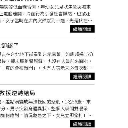
域搜尋，由於溪水水位較淺但流速湍急，無法使
傭關係，公司若要以「不適任」或「不符僱用條
凌晨突發低血糖昏倒，年幼女兒見狀焦急哭喊求
拍機進行空中與水面搜索。搜尋行動持續至天色
憑一次
暈倒
就斷定勞方不適任。律師進一步分
上電腦離開，冷血行為引發社會譁然，也掀起
隔日再度展開搜尋，當晚至隔日清晨天氣惡劣，
目前宋女已著手蒐集工作證明、對話紀錄與直播
面，女子當時在店內突然感到不適，先是伏在桌
3公里外、華興路旁的新屋溪中發現羅女遺體，
應保留薪資紀錄與考勤證明，若對於仲裁結果不
未上前攙扶或確認狀況，只是站在一旁觀看，神
步檢視，羅女身上有些許擦挫傷，已明顯死亡。
繼續閱讀
察覺異狀，跑到母親身旁不斷搖晃並哭喊「媽
時就醫，之後仍獨自外出，警方目前仍在釐清是
妻子推倒在地，隨即抱走女兒離開現場，臨走前
結果確認。
人卻認了
分鐘，期間男子未撥打急救電話，也未採取任
網友在台北地下街看到告示寫著「如廁超過15分
返家。返家後，她仍先照顧哭泣的女兒，替孩子
鐘後，卻未聽到警報聲，也沒有人員前來關心，
，並表示這次經歷讓她「看清了對方的真面
言「真的會被敲門」，也有人表示未必每次都會
少人直言「難以接受」、「應重新思考這段婚
心如廁時間過長會出現警報，因此特別觀察實際狀
繼續閱讀
切。然而留言區卻出現大量不同經驗。有網友指
人表示因便祕停留過久，被工作人員關心「是不
救援逆轉結局
念館站排隊時，親眼看到站務人員敲門詢問，廁
，差點演變成無法挽回的悲劇，1名56歲、來
出「應對方式」，笑稱接近15分鐘時開關門，
時分，男子突發身體異狀，整個人瞬間雙眼呆
發，實際情況會因巡檢時間或現場狀況不同而有
如何應對。情況危急之下，女兒立即撥打119
要是出於安全考量，目前全線已有超過50個車
法清楚傳達，現場氣氛更加緊張，就在關鍵時
超過15分鐘，清潔人員會依巡檢流程敲門確
繼續閱讀