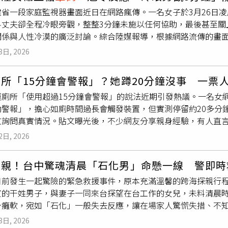
方在周邊道路進行地毯式查找，而消防人員則沿著新屋溪展開水
工作並結算工資，本質上就是強制資遣。由於雙方已建立事實勞
建省一段家庭監視器畫面近日在網路瘋傳。一名女子於3月26日
船艇，只能採用機車沿岸巡查，並結合義消人員利用獨木舟與空
由開除員工，必須提出具體錄用標準與勞方不符之證據，不能僅
料丈夫卻全程冷眼旁觀，整整3分鐘未施以任何協助，最後甚至關
未有結果，考量天候不佳且能見度降低，搜救人員與家屬協議於
司在工資計算上亦有瑕疵，應依法律規定之計薪天數補足差額。
關係與人性冷漠的廣泛討論。綜合陸媒報導，根據網路流傳的畫
加，增加搜救困難，直到4日上午，搜救人員終於在距離新興橋約
證據，準備進入勞動仲裁程序。專家也提醒勞工，面對突發解雇
後狀況迅速惡化，最終倒地失去意識。丈夫聞聲走出房間後，並
形限制，消防人員使用架梯橫跨水面，將遺體搬運至岸邊。經初
續仍可向法院提起訴訟，以確保勞基法賦予之基本權益。
3日, 2026
，未見任何緊急應對。更令人心痛的是，年僅2歲的女兒第一時間
表示，羅女在事發當日上午曾出現身體不適與
暈倒
情況，但未即
試圖喚醒昏迷中的母親。然而，父親不僅未安撫孩子情緒，還將
外墜落或其他因素導致死亡，詳細死因仍有待進一步調查與相驗
所「15分鐘會警報」？她蹲20分鐘沒事 一票
閉店內電腦，對倒地的老婆毫無關心。據了解，整個過程約持續3
運廁所「使用超過15分鐘會警報」的說法近期引發熱議。一名女
救助措施。女子最終在昏迷一段時間後自行恢復意識，勉強起身
動警報」，擔心如廁時間過長會觸發裝置，但實測停留約20多分
哄睡，才處理自身不適。事後，當事女子將監視器畫面上傳網路
文詢問真實情況。貼文曝光後，不少網友分享親身經驗，有人直
影片迅速引發網友強烈反應，輿論一面倒譴責男子冷血行為，不
起討論。原PO在社群平台Threads表示，看到公告後一度擔
2日, 2026
事後補充，自己停留超過20分鐘，過程中並未出現警報或人員關
在淡水等捷運站如廁超過15分鐘，就被清潔人員敲門詢問；也有
探親！台中驚魂清晨「石化男」命懸一線 警即時
狀況」，甚至有人直言「常被敲門」。另有民眾分享，在國父紀
日前發生一起驚險的緊急救援事件，原本充滿溫馨的跨海探親行程
直接回應「我在大便」，讓現場氣氛一度尷尬。此外，也有網友提
賓的干姓男子，與妻子一同來台探望在台工作的女兒，未料清晨
重新計時，讓討論延伸。不過也有人認為，相關機制並非固定觸
身癱軟，宛如「石化」一般失去反應，讓在場家人驚慌失措、不知
。針對外界疑問，台北捷運公司曾說明，公廁設置時間偵測裝置主
但由於語言隔閡問題，溝通過程並不順利，導致救援資訊一度無
相關系統，廁間外會顯示燈號紀錄使用狀態。一般情況下，若使用
3日, 2026