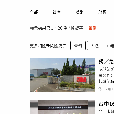
人物
汽車
全部
社會
娛樂
財經
專欄
房產新勢力
顯示結果第 1 ~ 20 筆 / 關鍵字「
暈倒
」
更多相關新聞關鍵字：
暈倒
大陸
中
獨／
以礦業起家
業公司
起確認
此曝光：
07月3
師（平均
護、月薪
台中1
踝，楊姓
台中市
第二次是