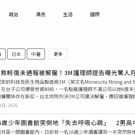
寵物
政治
漂亮
生活
國際
運勢
運動
梅酒
毒
日本
中暑
更多
急救輕傷未通報被解僱！3M護理師提告曝光驚人
的科技及民生用品製造商3M（英文名Minnesota Mining and Ma
）在台子公司爆發勞資糾紛，一名駐廠護理師不滿公司以她4度未
僱傭關係存在訴訟，台北地院判決3M公司違法解僱，應回復護理
9萬3377元，達到一般護理師的兩倍，再對比勞動部公布的十
1日, 2026
9萬3千元），也印證外商公司待遇福利遠優於本土企業的既定印象
9萬3377元，在2022年到2024年她經手處理4件引發爭議的
6歲少年圖書館突倒地「失去呼吸心跳」 2男高中
護理師治療後沒使用「Medgate」登錄廠內診療急救紀錄，也沒
龍井區一間圖書館內，日前有一名16歲少年讀書讀到一半突然倒
2023年5月11日，技術員維護機器時撞到頭流血暈眩，楊姓