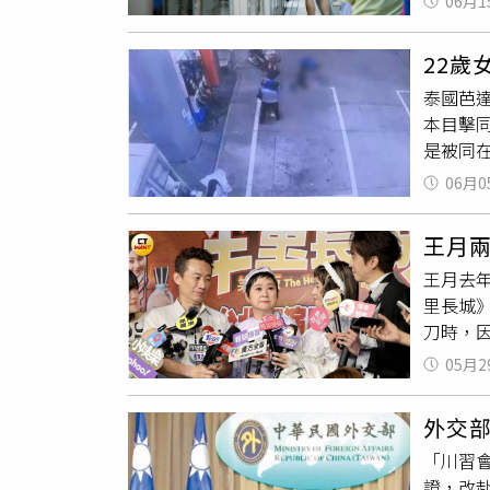
06月1
多細節，
規定，
不過台
未分娩
22
Chri
7歲子
泰國芭
排隊隊伍
本目擊
我看見
是被同
讓我超級
雅新聞》
視障朋
06月0
蓬（So
拍到，
暈倒
；
裁卜英格
王月
曼谷芭
了，每
王月去年
了卡痛水
全，服
里長城
人密報
站務員
刀時，
友騎機
有人
暈
真的很
薩魯特（
月亮真
05月2
來。她
在旁邊
「讓我
曝光後
外交部
生。（
示，已
「川習會
睡兩小
於6月
證，改
「我真