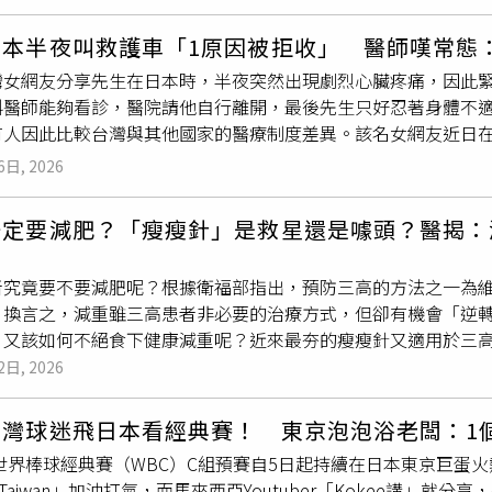
名巡邏中的員警剛好經過，發現1名外籍女子在路旁情緒崩潰、淚
長達30分鐘未有回應，才可能啟動警報系統。北捷強調，相關設
隨即以英語與女子溝通，耐心安撫情緒並迅速掌握情況，得知其
倒
或突發疾病而無人察覺，以利即時協助。只要廁內仍有回應，
日本半夜叫救護車「1原因被拒收」 醫師嘆常態
勤務中心，並精準提供事發地點，避免因語言問題延誤救援時間，
似機制，若偵測到4分鐘完全靜止不動，系統將發出警示並通知人
灣女網友分享先生在日本時，半夜突然出現劇烈心臟疼痛，因此
警方先行確認男子呼吸與生命徵象，確保尚有基本生命跡象，成
科醫師能夠看診，醫院請他自行離開，最後先生只好忍著身體不
經初步判斷男子為突發性低血糖，導致全身無力與意識不清，立
人因此比較台灣與其他國家的醫療制度差異。該名女網友近日在社
男子逐漸恢復意識，最終脫離險境，未造成嚴重後果。經歷這場
宿，某天半夜先生突然出現劇烈心臟疼痛，情況看起來相當不尋
分感激，直言「台灣警察真的很溫暖！」尤其在語言不通的情況
6日, 2026
方表示當時沒有心臟專科醫師可以看診，因此無法處理相關症狀，
刻獲得關鍵幫助，警方也藉此呼籲，低血糖症狀常見於飲食不規
，該醫院所在地點相當偏遠，加上事發時間已是深夜，交通不便
等警訊，應立即補充糖分並儘速就醫。此外，有慢性病史的民眾
一定要減肥？「瘦瘦針」是救星還是噱頭？醫揭：
她無奈表示，「對台灣人的我來說真的不可思議的荒謬。」貼文
！
我婆婆發高燒好幾天，身體不適去日本急診，醫生說不給，要她
者究竟要不要減肥呢？根據衛福部指出，預防三高的方法之一為
之前在日本
暈倒
爬不起來，結果3個小時救護車才來接她到醫院」
，換言之，減重雖三高患者非必要的治療方式，但卻有機會「逆
屬於較為特殊的情況，「其實是台灣醫療荒謬，因為只有台灣特
？又該如何不絕食下健康減重呢？近來最夯的瘦瘦針又適用於三
來說，台灣這種走醫院像便利商店一樣方便，當天幾乎保證一定
助三高患者做好健康管理。為什麼三高得減重？事實上，肥胖與
2日, 2026
果一樣的國家才是真正不可思議的荒謬」、「被寵壞的台灣刁民
長期體重增加，罹患代謝症候群的風險也會增加，甚至長期體重
，又有健保可以用，對外國人來說，這才是不可思議」。曾任台
有「糖尿病是換不掉標籤」的刻板印象，但根據最新的《DiRE
，「其實日本這樣的情形在全世界各地可說是是醫療的常態。真
台灣球迷飛日本看經典賽！ 東京泡泡浴老闆：1
中研究發現，若能減15公斤以上，八成以上患者血糖能回到正常
年世界棒球經典賽（WBC）C組預賽自5日起持續在日本東京巨
管「消炎」，原因在於在於肥胖會使身體處於發炎狀態，有如血
m Taiwan」加油打氣，而馬來西亞Youtuber「Kokee講