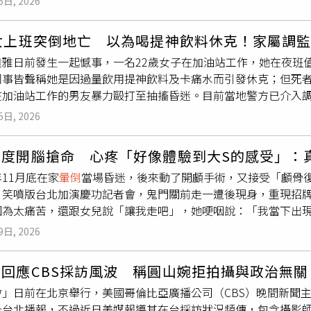
5日, 2026
值得稱讚！德國旅客Chris：「我們有些公廁真的非常骯髒，
若配偶懷孕，且預產期落在召集期間前後14日內，或配偶於召集
灣的大眾運輸，幾乎每個火車站和地鐵站，都讓人感到無比安全
等情形，可檢附國軍醫院或公私立醫院診斷證明書申請免召。此外
歲女上班突倒地亡 以為喝提神飲料休克！家屬調
s直言家鄉車站治安、整潔，有待加強，反觀台鐵和台灣捷運，都
女，或養育3名以上子女且其中至少1名未滿7歲等條件者，也可
達雅日前發生一起憾事，一名22歲女子在加油站工作，她在夜班
井然有序，但最令他意外的，是這個。德國旅客Chris：「我
同事皆聲稱她是因過量飲用提神飲料及卡痛水而引發休克；但死
眼前這一幕，像影片中的捷運保全，居然這樣牽著視障朋友走上
在加油站工作的男友暴力毆打至抽搐昏迷。目前當地警方已介入
震驚！」來台灣的Chris，對台灣大眾交通系統多處優點感到震驚。（圖
報導，這起不幸事件發生於當地時間6月1日晚間10時許，地點
友，實現交通無障礙，針對視障旅客，有專人接力引導、導盲磚
5日, 2026
mporn Thongsuk）的22歲養女卡諾妮帕（Kanoknipa L
德國製藥與化工跨國集團，台灣拜耳總裁卜英格，搭乘捷運的畫
宋蓬趕抵現場，發現養女已在附設超商內失去意識，經芭達雅救援
（Ingo Brandenburg）：「對我們從歐洲過來的人來說
兩度開腦搶命 心疼「好像體驗到大S的感受」：
達雅醫院搶救，最終仍不幸宣告不治。起初，現場同仁集體向家
個火車站、捷運站、高鐵站都設有電梯，所以不論是視障朋友還
11月底在家
暈倒
當場昏迷，後來動了開顱手術，又接受「顱骨復
（kratomwater）及數瓶「M-150」提神飲料，才導致身
務真的是太棒了！」台灣捷運針對無障礙規劃受到國外旅客大讚
》笑噴版台北加演慶功記者會，鬼門關前走一遭後現身，重現招
，透露女兒的死因並不單純；隨後他前往加油站調閱監視器畫面
會通知，然後就會有人來協助，因為一些韓國什麼的（國家），
因為太痛苦，還跟女兒說「讓我走吧」，她哽咽說：「我當下出現
車返回現場，並對她連續揮拳痛毆，導致她重摔在地，隨後全身抽
倒
，然後馬上就有人來協助。」出了國，更知家鄉好，德國人Chris也
可怕。」王月透露自己是「蜘蛛網膜下腔出血」，醫生也不知道
SarutKrudngoen）透露，醫護人員趕抵現場時，女子已
的沒有比較圓。」台灣最溫暖的軟實力，足以在國際發光。
9日, 2026
提到自己兩次的手術，第一次因為自己昏迷所以沒感覺，第二次
；男子當時向救難人員辯稱，兩人只是發生爭執，他伸手推了女
走吧」，「因為太痛了，我真的吸不到氣」，她心痛表示，彷彿體
，目擊同事才坦言，由於施暴男子平日作風凶狠，眾人心生恐懼
回應CBS採訪風波 稱圓山婉拒拍攝與政治無關
圖／侯世駿攝）手術搶命後，經過半年休養復健，靠瑜珈、散步
安排法醫驗屍，完整的驗屍報告預計要等45天才能出爐。目前卡
」日前在北京舉行，美國哥倫比亞廣播公司（CBS）晚間新聞主播杜庫
時，體力慢慢復原，能站在大家面前，讓許多夥伴都感動不已。
4日下午舉行火化儀式。目前害死養女的男子尚未被逮捕，宋蓬強
赴台北播報，不過近日美媒報導其在台採訪狀況頻傳，包含攝影
的是不可思議她可以在這邊，我每天看到她都是一份感動。」王