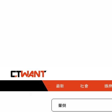
社會首頁
娛樂首頁
財經首頁
政
:::
最新
社會
娛
時事
即時
熱線
:::
直擊
大條
人物
調查
專題
３Ｃ