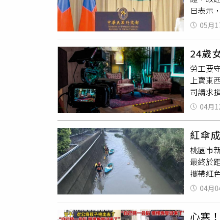
無辜慘死
日表示
月告白
害，請打
CBS
可以走出
05月1
並非因
了。（圖
息，甚
2日去
24歲
由，但
妹子表
勞工要
採訪環
將於20
上賣東
體在台
黃金卡
司請求
聞》報
04月1
播，雙方
小時後
紅傘成
令宋女
桃園市
離職，
最終於
補足計薪
攜帶紅
絕。公
不安，
「勸退
04月0
羅女最
重的意
在監視
界專家
心寒