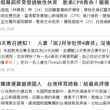
姐姐蕁麻疹突發過敏性休克 胞弟CPR救命！親
去對危險的判斷能力。由於硫化氫密度比空氣高，容易沉積在低
查他的相關訊息很容易，過沒多久，辛蒂就知道L已婚；就在辛蒂
為一審判決，可上訴二審。值得玩味的是，判決書提到這4次急救
格姐姐（林姵君）昨（24）日因嚴重蕁麻疹爆發，導致全身紅腫
所，都可能成為高風險區域。尤其在夏季高溫期間，發酵速度加
本她課餘時間在瑜珈教室兼差當老師，懷孕之後必須辭職，加上因
師向3M檢舉的，除了有電子郵件為證，還有員工出庭作證也這麼
胞弟反應迅速，當場緊急實施心肺復甦術（CPR）進行搶救，隨
關作業人員若未進行通風、檢測，貿然進入池內清理或作業，可
系，她失去了打工的收入、失去原有的校園生活，人生只剩下一段
稿前未獲得回覆。
，正在醫院留院觀察，暫無生命危險。優格姐姐今（25）日透過
命。硫化氫中毒之所以危險，在於其不僅影響呼吸系統，也會干
子，是否有機會與他步入禮堂，他不是說與妻子沒感情嗎？要她
。優格姐姐透露自己過去每隔幾年就會面臨蕁麻疹發作，通常只
中大腦對缺氧最為敏感。即使部分中毒者經搶救恢復意識，也可
，L竟然露出她從沒看過的猙獰面孔，逼迫辛蒂墮胎。L也不演了
5日, 2026
藥與打針仍無法壓制，隨後甚至蔓延至嘴唇與眼皮，演變成罕見
間作業必須遵守嚴格防護措施。進入醃製池、地窖、井等場所前
庭，幾十萬、上百萬，妳賠得起嗎？」L直白的說，孩子他不會認
，優格姐姐表示，在過敏性休克
暈倒
前，她有感受到嚴重的腹痛
境安全；作業過程中應有人在外監護，並配備安全繩等救援設備
的孩子拖累嗎？」辛蒂懷了L院長的小孩，約七、八週時，被逼著
4天教召通知！ 人妻「挺2月孕肚帶4歲孩」沒
電影的」，耳邊傳來胞弟焦急呼喊並持續為其實施CPR的聲音，
空間內
暈倒
，旁人切勿未經防護立即下池救人。過往多起事故中
要墮胎，每月給四萬元生活費。辛蒂強調，高三、大一這兩年的
5）年起教育召集全面改為14天訓期，並調整14天教育召集列
後，以極具效率的專業流程，為優格姐姐佩戴氧氣罩並迅速護送
專業人員應優先報警求助，並在安全範圍內採取救援措施。醃菜
，才接受對方的生活費，因此，對於L聲稱她被「包養」，完全是
的教召通知，但家裡除了有一名4歲孩子需要照顧，自己目前也懷
頭的優格姐姐也以自身經驗呼籲大眾，若蕁麻疹發作時出現藥物
隨著大型化、密閉化生產方式增加，相關安全風險也隨之提高。
婦產科墮胎，而且，他還不准辛蒂用健保卡，直接現金付費。因為
的會
暈倒
！」近日一名人妻在Threads發文表示，目前家中4
意，應立即前往大醫院接受住院觀察。最後優格姐姐表示，她深
善通風、檢測與防護措施，避免類似悲劇再次發生。
當著醫師吃下第一劑，之後還有兩天的療程，必須連續按時服用好
但老公近日收到14天教育召集通知，原PO擔心自己目前懷孕2
身體出狀況後，願望只會有一個」。目前優格姐姐將遵照醫囑在
旅館，確保流產。最令人髮指的是，辛蒂因為藥物過敏，在汽車
5日, 2026
需要上班，身邊沒有後援能幫忙照顧孩子，於是忍不住發文詢問
摯謝意。貼文一出，吸引許多粉絲和網友留言關心，「保重身體
急診室丟包，因他怕醫界朋友認出來。這次，讓辛蒂看透這男人
沒辦法免招也只能自己加油了」。貼文曝光後引發熱議，不少過
她在社交軟體上，發現有個女生跟她有同樣的際遇，她19歲被L
高鐵捷運震撼德國人 台灣拜耳總裁：給最高評價
冊一起去問看看，先生之前連兩年被抽中後來他們直接幫忙申請
就變一張臉，而且女生想分手，還遭到威脅，辛蒂與對方聯繫，
習以為常的交通日常，在國際旅客眼中，竟然充滿諸多不可思議
免招，找找看條例」、「我生3個，每次教召都有我，但家裡賺錢
委任律師代為回應，強調所謂的性侵案，都已經不起訴，再議也駁
、上公廁還要收錢，反觀台灣的高鐵、捷運不只準時，更織出了
躲不掉，差太多歲了，我大的跟小的差兩歲，7年免召」、「安胎
等案，也都不起訴，司法已經還L院長公道了，當事人希望一切「
著視障朋友搭車，連德國跨國集團的台灣總裁搭乘後，也給出最
，我懷孕8到9個月，教召日期離預產期不到一個月，好險有免召通過
出量就超過4600萬人次，台灣、國際旅客南來北往，堪比國門
兩位一個1歲、一個4個月，準備去請假，不然我要怎麼1打2啊