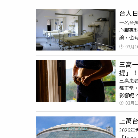
刻，1
認；若
名員警
發生
暈
台人
119
設有類
一名台
場後，
心臟專
抵達，
論，也有
療後，
日本住
表達萬
03月1
後，院
助的時
受的是
腳無力
三高
此事件
發生。
提」
示，「
三高患
「我媽
都正常
球其實
影響呢
全世界
析，幫
03月1
在拿糖
胖者若
能看病
大家都存
中表示
上萬
的，其
2026
你的血
「Tea