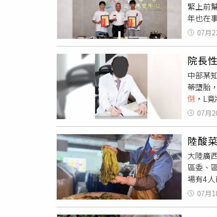
緊上前幫
2024
年也在
四次發生
「謝謝
通報。2
07月2
一名高
司違反
沒有呼
蹤紀錄，
院長
靜回覆
追蹤職
中部某知
上貼左
次應通
蒂墮胎
他胸口
外抓到楊
倒
，L
120
職業災
訟至今
下，手
事故發
07月2
未婚，
他繼續
也可知道
因為他
好，謝
Medg
陸酸
社交平
分鐘裡，
職業衛生
大陸廣
選填台
從死亡
情形，何
區委、
「爹地
給2位
解僱仍不
場有4
年紀太
——救
一次，
內可能
總有些
一位願
係存在
07月1
中，表
淡，就
姓護理師
氣體。
此，辛
費，扣除