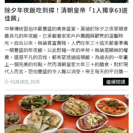
豬肉漢堡」、以煙燻豬五花結合紅蔥豬油拌飯的「bark.Q控
華，呈現出層次豐富的滋味鮮美，口感Q彈飽滿，每一口皆
塞車與尿急問題，呂謹亨醫師也提供了實用小妙招。他建議
除夕年夜飯吃到撐！清朝皇帝「1人獨享63道
肉飯」，以及混合煙燻牛板腱（週末提供牛前胸）、煙燻手
體驗到大自然的純粹饗宴，每組售價1,780元(6入)，適合素
民眾平時可在車上準備雨傘套或塑膠瓶，以備不時之需；女
佳餚」
撕豬肉、煙燻豬五花、涼拌生菜、醃漬洋蔥、經典BBQ醬等
食者與追求健康美味的饕客品味。桂圓高粱完美入粽 香甜
性則可準備塑膠袋。雨傘套折疊後不佔空間，使用後綁緊即
組成的「bark.Q肉盤」，小份550元、大份800元，還預計
微醺挑逗味蕾喜愛傳統甜粽的民眾，更不能錯過圓山飯店首
可，既方便又衛生。呂醫師強調，長時間憋尿可能導致感
中華傳統習俗中最豐盛的美食盛宴，莫過於除夕之夜那頓意
隨機推出200元以內的隱藏特餐。此外，品牌也與台中「鹽
次推出的「桂圓高粱酒香粽」。揉合早期兒時的零嘴與在地
染、發炎、血尿，甚至膀胱受損，嚴重時還需就醫治療，呼
義非凡的年夜飯，它承載著家家戶戶團圓與歡聚的溫馨時
與胡椒餐館」、「Pan Slut」、台北「Bar PUN」等餐廳與
酒，內餡散發出龍眼乾的煙燻、甘醇甜香，和陳年高粱的濃
籲大家切勿輕忽。
光。自古以來，無論貧富貴賤，人們在年三十這天都會準備
酒吧進行聯名活動，各種聯名商品預計先在線上販售、再於
郁酒香，焦糖及酒韻緩緩滲透至糯米及粽葉之中，入口溫潤
一頓豐盛的年夜飯，以此慰藉一年的辛勞。無論是顯赫的權
餐廳推出，讓來自不同地方的客群都能品嘗得到。現點現
滑順，帶有淡雅酒香與桂圓蜜香，微醺中層層堆疊出豐富食
貴，還是平凡的百姓，都希望透過這頓飯，為過去的一年畫
做、煎至五分熟的「波麗路超厚牛排三明治」，即日起於每
感，每一口皆是對味蕾的極致挑逗。每組售價1,380元(6
上一個完美的句點。然而清朝皇室大年三十的膳食，對於現
天14：30～17：00限定推出。（580元，圖／波麗路提
入)。今年端午節，團圓大吉，圓山大飯店準備五款風味獨
代人而言，恐怕豐盛的令人難以消受。帝王每天的平日膳食
供）另外台北最老牌西餐廳「波麗路」近期也將東京、曼谷
特，創意臺味的端午禮粽；秉持在地食材優先及國宴主廚職
豐盛，包括二十二斤盤肉、五斤湯肉、一斤豬油、二隻羊、
繼續閱讀
01月28日, 2025
的打卡美食潮流帶進台北，特製研發出「超厚牛排三明
人精神，每一款都代表著對傳統文化的傳承與創新嘗試。體
五隻雞（其中三隻為當年新雞）及三隻鴨。至於大年三十這
治」，相較於東京、曼谷多使用牛肋條，波麗路選用的是牛
貼民眾對不同口味的需求，提供四種粽禮組合，滿足每位饕
種吉日，盛宴當然要更加隆重。史料記載，乾隆帝除夕早餐
排最嫩的菲力部位。特別的是，波麗路自創立以來所有牛排
客的心和胃。即日起至4月30日預購並完成付款，享早鳥88
豐盛異常，雞鴨羊豬熱鍋逾九品，小菜多樣，點心亦精緻分
都是原肉自行切割，超厚牛排三明治特地以片狀堆疊，讓入
折優惠，單筆消費4組以上，免費提供一處冷凍宅配服務；
類，肉品則以盤肉二桌、羊肉一桌為盛，此僅為帝一人之
口時更容易咬斷，咬下去的瞬間便有肉汁在口中綻放，側剖
並同步開放線上訂購，4月25日開始提供現場取貨及配送。
享。其餘嬪妃膳食，則依品階各異，各有千秋。皇室團圓宴
面將近5公分厚，單手拿起時可感受到沉甸甸的手感。此
不論體面送禮或親友享用，現在就下訂，立即感受圓山「粽
分三幕，家宴前必有精緻甜點開胃。這些甜點依據皇上遠
外，三明治還搭配波麗路師傅親自熬製的芒果牛排醬，鹹香
情用心」的幸福好滋味。
近，層層遞進擺成九列，品類琳瑯滿目，總計一百零九種，