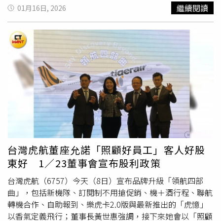
扣，對海鮮控來說絕對是今年東區美食節最不能錯過的重點
是胖在「年菜』，而是胖在每一道都沒有人幫你踩煞車。」
回家吃，照樣可以吃到五星主廚的菜色，反而還少了趕場與
繼續閱讀
01月16日, 2026
活動之一。（圖／品牌提供）
王思穎強調，年菜真正讓人負擔的，從來不是過年的那一
翻桌的壓力。涵碧樓開幕以來最受歡迎的菜色，包括「涵碧
天，而是每一道菜都沒有被好好的選擇與搭配。營養師的年
魚頭王宴」「琉璃窯燉首烏雞」「富貴八珍映金蹄」「醬玉
菜「聰明選擇原則」：不是少，而是換從營養師的角度來
蒜茸蒸鮮鮑」等。另外像是中餐廳「湖光軒」為最受客人喜
看，年菜要吃得安心，關鍵不在於「少吃」，而是懂得
歡的餐廳，有不少受歡迎的必點菜品，如「埔里紹興
東坡
「換」，讓整桌的年夜飯變得更加健康豐盛。原則一：主菜
肉
」「鄉蘇小排骨」「湖光閩菜佛跳牆」「上海桂花涼拉
搭配「一油一清」的搭配方式 年菜不必道道都須是清淡，
糕」等經典佳餚與甜點。而在所有涵碧樓的年菜品項中，連
但是一定要有取捨，可以在年菜中保留一道較油、較重口味
續多年回購率最高的一道菜則是「湖光閩菜佛跳牆」。涵碧
的料理，同時搭配一到清爽、少油的主菜，例如：
東坡肉
搭
樓搶攻年菜外賣商機，今年推出「2026富饌迎歲年菜」，
配清蒸魚。王思穎指出，「一油一清」的搭配，可以降低整
共有「八寶富貴宴」與「五福如意宴」2款豐盛團圓套組，
體油脂負擔，讓整桌菜色可以取得更棒的營養平衡。原則
分別適合4~6人大家庭與小家庭需求，即日起至2026年2月
二：必備「解膩型蔬菜」 年菜常常大魚大肉，必然也少不
16日止開放預購，訂萬元享免運，可選現場提貨或冷凍冷藏
了蔬菜的搭配，蔬菜富含有膳食纖維與植化素，尤其是「深
宅配到府；滿18,000元加送雙人下午茶。環球Online力推星
台灣虎航董座允諾「照顧好員工」客人好股
綠色蔬菜」，不只能增加飽足感，還能幫助油脂代謝、穩定
級名廚、排隊名店、精緻圍爐等2~8人家庭年菜，在家享受
東好 1／23董事會宣布股利政策
餐後血糖，讓重口味年菜不至於成為身體的負擔。把蔬菜也
五星享宴。（圖／環球提供）Global Mall環球Online也搶
當成主角之一，年夜飯吃起來會更輕鬆無負擔。年菜怎麼搭
攻年菜商機，力推星級名廚、排隊名店、精緻圍爐等2~8人
台灣虎航（6757）今天（8日）宣布品牌升級「領航四部
才安心？順序、比例與長輩照顧一次顧好年菜要吃得輕鬆，
家庭年菜，包括連5年榮獲台灣米其林一星的富錦樹台菜香
曲」，包括新機隊、訂閱制不用搶促銷、機＋酒行程、聯航
菜色該如何選擇很重要，但很多時候反而我們無法自己挑選
檳「榮華富錦年菜三品組」，還有台中福華飯店「榮華富錦
轉機合作、自助報到、樂虎卡2.0版與最新推出的「虎憶」
菜色，這時候「怎麼搭配」就是關鍵。1.吃飯順序：先菜→
年菜三品組」、點水樓的火烔雞湯、點水烤方、酒釀福圓糕
以香氣定義飛行；董事長黃世惠強調，接下來她會以「照顧