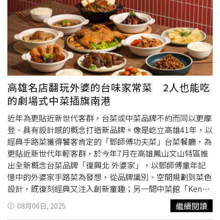
間僅設350席座位，並以半包廂的動線設計和取餐走道巧妙
區隔、桌距不擠迫。（圖／漢來美食提供）新增的「極」炸
物區特設6席板前座位，需於預訂時特別標註才有機會入
座。（圖／魏妤靜攝）島語從2023年台北漢來店開幕以
來，幾乎每天爆滿、一位難求，此次開設的高雄店位於高雄
漢神百貨8樓，品牌總經理劉子銘表示，在島語可以吃到集
團旗下各餐廳精華，像是來自高端品牌「名人坊」世貿店燒
高雄名店翻玩外婆的台味家常菜 2人也能吃
臘部門主廚分享的片皮鴨烤製技術，而以提供日料為主的
的劇場式中菜插旗南港
「盛」島檯，醋飯做法也來自集團弁慶日本料理前主廚五味
澤料理長的私藏配方，此外還有米其林入選餐廳「福園台菜
近年為更貼近新世代客群，台菜或中菜品牌不約而同以更摩
海鮮餐廳」人氣餐點「一品香
東坡肉
」等。高雄店比台北店
登、具有設計感的概念打造新品牌。像是屹立高雄41年，以
多了一座餐檯、共有9大餐檯，特別將原本與烤物結合的
經典手路菜獲得饕客肯定的「鄧師傅功夫菜」台菜餐廳，為
「炸物」獨立分區，新增加的「極」炸物區專供各式炸物與
更貼近新世代年輕客群，於今年7月在高雄鳳山文山特區推
串揚，還特別設置了6席板前座位。原來是漢來美食董事長
出全新概念台菜品牌「復興北 外婆家」，以鄧師傅童年記
林淑婷、品牌總經理劉子銘到東京考察時，觀察到當地串揚
憶中的外婆家手路菜為發想，從品牌識別、空間規劃到菜色
店與客人的板前互動氛圍，為了更好地表現日料板前職人精
設計，既復刻經典又注入創新童趣；另一間中菜館「Ken
神和即時現做的風味，才有了此座位設計，被預估會成為獨
香‧時髦中菜」也於7月正式進駐CITYLINK南港，主打「兩
繼續閱讀
08月06日, 2025
身I人與少人數好友相聚時的最愛座位。「盛」餐檯提供現
人也能吃中菜」，由「飯BAR中菜」創辦人Dennis主理、無