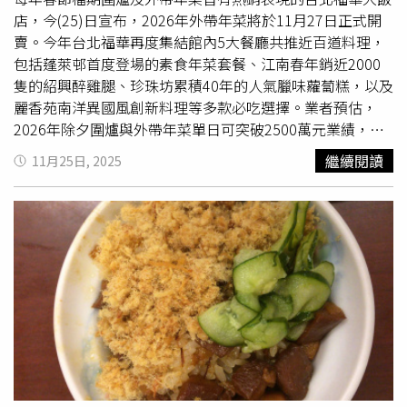
航也將計畫擴大以「聯航轉機合作」服務，預計第三季時旅
店，今(25)日宣布，2026年外帶年菜將於11月27日正式開
客可一鍵預訂組合行程，航點將可延伸至日本第二個城市甚
賣。今年台北福華再度集結館內5大餐廳共推近百道料理，
至澳洲。除擴大國內外多個機場的「自助報到服務」，旅客
包括蓬萊邨首度登場的素食年菜套餐、江南春年銷近2000
可隨時隨地透過網路領取電子登機證，大幅節省機場排隊時
隻的紹興醉雞腿、珍珠坊累積40年的人氣臘味蘿蔔糕，以及
間。在機上餐點方面，也將和多個知名品牌合作，包括蟬聯
麗香苑南洋異國風創新料理等多款必吃選擇。業者預估，
米其林必比登推薦的天下三絕、「辦桌界南霸天」美譽的阿
2026年除夕圍爐與外帶年菜單日可突破2500萬元業績，全
勇家及人氣鼎沸提供健康美味素食料理的佛光山滴水坊等多
月春節檔期預計同樣能帶進億元營收。台北福華飯店餐飲部
繼續閱讀
11月25日, 2025
個知名品牌合作，將推出包含「天下三絕打拋牛肉飯」嚴選
協理鄭博修表示，台北福華推出年菜外帶40年，一直在市場
牛肉佐特製香料，鹹香微辣多層次；「阿勇家
東坡肉
」
東坡
上穩居星級飯店第一名，業績也屢破新高，5年前外帶年菜
肉
肉質綿密、口感香甜，搭配白飯享用更呈現出濃濃的台灣
業績還在800萬元，隨著台灣人家庭結構、飲食習慣改變，
味；以及特別為素食者準備的「滴水坊如意翡翠功夫腿
預期2026年可望翻倍帶進1600萬元。除夕夜圍爐營業額也
飯」，預計將在2026年夏季班表開始供餐。針對企業客
維持在800~900萬元，等同除夕夜單日內用和外帶商機共
戶，台灣虎航也與全球數位服務領導品牌 Edenred宜睿智
2500萬元，整個春節檔期營業額能創造破億商機。他也觀
慧合作發行即享券，在滿足數位化趨勢的同時，更提供符合
察發現，近年春節圍爐形式逐漸從大桌聚會轉向以小家庭為
ESG願景的企業福委綠色贈禮選擇。在新體驗的規劃上，台
主，因此在今年的外帶年菜規劃中，更著重於4至6人份量的
灣虎航、台灣樂天信用卡公司及Visa 7日宣布「第二代樂虎
套餐組合，並提升人氣單點菜色的數量，選擇更為彈性；為
卡」正式亮相，不僅全新設計卡面，在卡友權益更是全面升
滿足不同世代與飲食偏好的需求，在菜色設計上也更加多
級，提供包含國內外消費享最高3%回饋、購票最高8折起、
元，讓江浙功夫菜、粵式海味、經典台味與南洋香料風味能