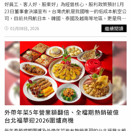
後肉→最後飯 王思穎表示，進食的順序會直接影響到血糖
等經典佳餚，輕鬆在家享用五星享宴。另外也推出應景春節
好員工、客人好、股東好」為經營核心，股利政策預計1月
與飽足感，建議先從蔬菜開始來穩定餐後血糖，接著吃蛋白
禮盒望月「春節限定雜錦禮盒」與「春節限定蝴蝶酥禮
23日董事會決議宣布。台灣虎航是我國唯一的低成本航空公
質延長飽足時間，最後才是澱粉食物、點心。2.簡單好記的
盒」，經典蝴蝶酥及曲奇餅乾層層酥香、濃郁可口，口碑與
司，目前共飛航日本、韓國、泰國及越南等地區，更是飛航
「年夜飯餐盤」 一半蔬菜、1/4蛋白質、1/4澱粉，就算每
質感兼具，以及和生御品「馥郁牡丹雙層禮盒」以象徵富貴
日本、韓國最多航點的國籍航空；台灣虎航董事長黃世惠、
繼續閱讀
01月08日, 2026
一道菜都吃一點，也比較不容易失衡。年菜不需要每一口都
的牡丹為主題，奢華燙金與精美雕刻的外盒展現貴氣質感，
商務長暨發言人許致遠、營運長賴俊廸以及財務長賈瑋中今
完美，而重點在於餐餐是否都有健康平衡。這樣的搭配方
搭配甜而不膩的傳統糕點，為新春增添甜蜜記憶，都能在環
天共同揭曉2026年發展願景。透過新機隊、新產品、新體
式，尤其對長輩非常重要。年菜常見的高鈉、高油與進食過
球Online一鍵快速完成。
驗以及新服務四部曲的全面升級，為旅客創造更多旅程價
快，容易造成身體的負擔及腸胃不適，因此更需要提醒長輩
值。台灣虎航去年12月台灣虎航董事會已通過第三代購機
除了選擇食物以外，也要放慢進食速度，讓身體有時間消化
案，將引進全新A321neo機隊，並進行現有機隊的汰舊換
與反應。「過年不該是一場和體重、血糖、血壓的戰爭，而
新，新機隊每架次的座位配置可較現有A320機隊的180座增
是一段能被好好享受的團圓時光。」營養師王思穎強調，只
加至233座，平均每座位營運成本更較A320neo可再減少
要我們懂得在年菜中做選擇、搭配、慢慢吃，便可以好好享
11.2%，預期可藉每架次的載運人次提升降低成本並強化營
受。健康不是限制，而是一種讓生活走得更長久的方式。
運效率。新產品部分，今年包含第一季將推出專為虎迷量身
打造的會員訂閱制「Team Tiger」，依照會員每季、雙月甚
至每月不同的搭乘頻率，可以月付方式即有機會輕鬆擁有免
費來回機票，另依不同方案可享優先報到、優先登機、優先
外帶年菜5年營業額翻倍、全檔期熱銷破億
行李等尊榮禮遇。第二季將再推出「tigertel虎加酒」服
台北福華迎2026圍爐商機
務，結合AI智能規劃行程，量身打造旅客機票、住宿全方位
旅遊規畫體驗。此外，為進一步突破現有航網限制，台灣虎
每年春節檔期圍爐及外帶年菜皆有熱銷表現的台北福華大飯