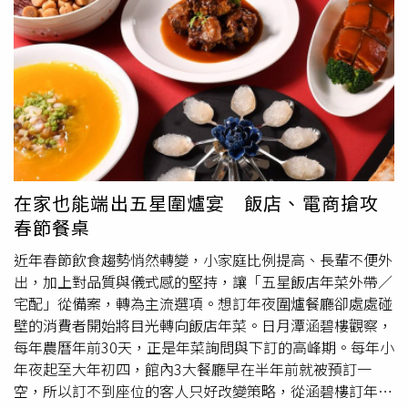
味一次網羅，還找來多家超人氣快閃名店限時登場。其中最
腦中卻想起：年前的各種尾牙聚會、親友送來的年節禮盒，
吸睛的，絕對是鹿港排隊名店「新口味蛋黃酥」快閃忠孝
似乎還沒到除夕，胃都沒有真正休息過。王思穎表示，多數
館，還有來自名古屋的百年蝦煎餅品牌「桂新堂」、日本皇
人真正擔心的，從來不是某一餐吃多了，而是連續的高油、
室御用甜點品牌「神戶風月堂」，以及一天熱賣6萬片的
高鈉、高熱量飲食，讓體重回不來，血糖、血壓也跟著失
「島嶼生吐司」，都讓不少甜點控準備直接衝一波。另外復
控，不過，從營養師的角度來看，年菜並不是不能吃，關鍵
興館也將迎來日本福岡百年仙貝米菓品牌「吉仙餅」快閃，
其實在於：你怎麼選、怎麼搭、又怎麼吃。年菜常見三大
對喜歡日本伴手禮的消費者來說根本像在逛日本百貨地下
「隱形地雷」，不是你想的那樣！許多人以為，年菜的問題
街。 美食節期間還有不少限定餐點同步推出，像是「阪前
只是在吃太多，但其實那些常被忽略的「隱形地雷」才更是
鐵板燒」春夏新菜單《映序之宴》，主打高級鐵板海鮮料
我們需要注意的！地雷一：看起來很補，油脂密度卻超高
在家也能端出五星圍爐宴 飯店、電商搶攻
理；「老乾杯」則祭出和牛壽司組合，一次能吃到多種和牛
我們常在年菜菜單中會出現的「佛跳牆」、「蹄膀」「紅燒
春節餐桌
部位的油脂香氣。阪前鐵板燒 映序之宴 / 1,880元起。（圖
獅子頭」，問題往往不再於其中的一道菜，而是「湯＋肥肉
／品牌提供）老乾杯 和牛壽司組合五貫 / 1,580元。（圖／
＋勾芡」同時上桌，油脂密度自然一路累加。地雷二：加工
近年春節飲食趨勢悄然轉變，小家庭比例提高、長輩不便外
品牌提供）甜點控則不能錯過「成真咖啡」期間限定舒芙蕾
年菜鈉含量，超乎想像香腸、臘肉、烏魚子也常是年菜中常
出，加上對品質與儀式感的堅持，讓「五星飯店年菜外帶／
「青檸熔岩焦香」，酸甜檸香搭配濃郁奶香，夏天吃起來特
出現的角色，不過這類加工年菜，鈉含量較高，對於長輩來
宅配」從備案，轉為主流選項。想訂年夜圍爐餐廳卻處處碰
別清爽。成真咖啡 舒芙蕾-青檸熔岩焦香 / 380元。（圖／品
說容易影響血壓波動，甚至增加心血管負擔。地雷三：澱粉
壁的消費者開始將目光轉向飯店年菜。日月潭涵碧樓觀察，
牌提供）此外，忠孝館與復興館還將分別於5/16(六)與
＋澱粉的年夜飯組合 雖然年菜很多道，但會發現像是米
每年農曆年前30天，正是年菜詢問與下訂的高峰期。每年小
5/24(日)舉辦超人氣「中島水產鮪魚切割秀」，現場除了能
糕、蘿蔔糕、年糕輪番上場，澱粉＋澱粉的組合之下，容易
年夜起至大年初四，館內3大餐廳早在半年前就被預訂一
近距離欣賞職人現切鮪魚秀，當天還有限量優惠與限定折
使血糖大起伏，使得年後更容易疲勞、食慾失控。「過年不
空，所以訂不到座位的客人只好改變策略，從涵碧樓訂年菜