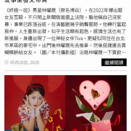
開學季帶動的家庭外食與家長聚會商機，將於9/1至9/30推
也為小朋友準備兩款可愛討喜的點心，像是「豬仔流沙包」
漿漢方麻辣火鍋等。主題論壇主講人之一芳成工業總經理江
出開學季專屬優惠，集結中、西、日、東南亞多國料理美饌
內餡使用屏東新鮮鴨蛋、椰漿、奶粉、奶油製作，搭配老麵
宗澤（左）、海瑞摃丸總經理黃世凱。（圖／中華美食國際
《終極一班》男星林曜晟（原名博焱），在2022年爆出跟
的「饗聚廚房」，自助餐檯涵蓋冷盤、現煮熟食、現切肉
製作的Q彈麵皮，鹹香味十足；「黑金奶皇流沙包」則使用
高峰論壇籌備委員會提供）此外，6月17日主題論壇內容也
女友互毆，不只鬧上新聞版面還上法院，雖他稱自己沒家
品、海鮮料理、精緻甜點、各式啤酒及飲品等，平日午餐、
山區孟宗竹加上經過多次高溫燒製活化萃取而成的竹炭粉，
十分多元，例如前內政部長李鴻源以「低碳、環保～有為者
暴，事業已跌落谷底，在演藝圈幾乎銷聲匿跡。他轉行當起
晚餐及假日下午茶每位成人899元+10%，活動期間兩位成
使麵糰更Q彈飽水，除了內裡的香濃流沙餡，表皮還特別刷
即若是」主題，強調產業轉型的責任與行動力；雲朗集團董
房仲，人生重新出發，似乎生活頗有起色，感情生活也有了
人同行，即可免費招待一位孩童；以經典泰式料理結合創新
上金粉增添奢華感。「蟹黃海鮮豆腐煲」。（260元，圖／
事長盛治仁分享「永續旅遊的實踐」經驗，推動觀光與綠色
新進展，身邊出現了一位神秘女伴Tiva，更疑似同住在台北
手藝的「花園thai thai」，推出Happy Hour泰式輕食自助沙
易牙居提供）「易牙居港點超市」將於6/15在台北內湖家樂
並進；世界美中餐飲業聯合會主席胡曉軍則從全球視角探討
市某區的豪宅中。出門後林曜晟先去推拿，然後搭捷運去買
拉吧，每位580元+10%，活動期間兩位成人同行，同樣免
福5樓開幕。（圖／易牙居提供）除了提供現作港點之外，
「走在國際山脊上的中華美食」；還有丸莊醬油總經理莊偉
蝴蝶餅給女友。（圖／本刊攝影組）沿路林曜晟一下買飲料
費招待一位孩童，可無限享用泰式輕食、飲品及冰淇淋，加
易牙居菜單中亦提供蟹黃海鮮豆腐煲、三杯肥腸等砂鍋煲，
中以「文化傳承的力量」為題，訴說傳統品牌如何堅守價值
一下買便當，張羅了不少吃的。（圖／本刊攝影組）5月16
繼續閱讀
05月20日, 2025
價100元起+10%可享用精選主餐乙份。※飲酒過量，有害
以及櫻花蝦炒飯、蝦仁炒飯等主食，和薑絲蛤蜊湯、黃金海
與創新並進；來自傳統食品的海瑞摃丸總經理黃世凱，也帶
日下午1點48分，林曜晟獨自搭乘多元計程車離開台北市的
健康，未滿18歲請勿飲酒
鮮濃湯等湯品，另外還有
東坡肉
佐繼光餅、金沙蝦等佳餚，
來「傳產品牌的顛覆與創新」的演說主題；芳成工業總經理
住處，前往一家正骨推拿所，約莫2個小時後才離開。4點
以及楊枝甘露、鴛鴦奶茶等飲品，滿足消費者各種需求。養
江宗澤分享「突破傳產AI的未來」，而大添生醫廖芳銘則以
半，搭乘捷運到市政府站下車，隨後一路上走走逛逛，又是
心沙龍以江浙本幫菜為靈感推出摩登蔬食新菜。（圖／養心
「黑溫土＋薑黃＝健康與美」為題，為論壇注入「醫食同
買蝴蝶餅，又是買茶飲，最後還買了一個便當。在個人社群
沙龍提供）另外主打江南風味蔬食的「養心沙龍」也推出摩
源」的健康觀點。此次論壇專題講座也在最後一場邀請知名
上自嘲是「行走的
東坡肉
」的他，買起食物來絲毫不客氣。
登蔬食新中式系列，透過紅燒、清蒸、糖醋等烹調手法，精
文化評論人兼美食家梁幼祥擔任主講人，他以「美食為什麼
買完吃的喝的，林曜晟拎著食物去女友公司「餵食」。（圖
挑新鮮食材結合植物肉的造型與調味，呈現出類似葷食的質
要有文化」為題闡述美食的真諦，講座中，他除了談到台灣
／本刊攝影組）傍晚5點13分，提著採買的食物和飲料，林
地與滋味。除了代表性菜色包括「上海菜飯」、「醃篤
美食歷史與文化的沿革，還分享其新製作的文化美食影集。
曜晟走進一處住商合用大樓，而這個地方正是女友Tiva的辦
鮮」、「上海生煎包」與「小籠湯包」，皆以植物性食材還
這次論壇及系列活動宣示新北市正式進軍國際美食地圖，主
公室。不久便看到Tiva享用著蝴蝶餅的同時，也在自己的社
原傳統，近期還推出「蟹黃豆腐」、「韭黃善糊」及「賽螃
辦單位也表示未來將持續推動城市品牌國際化，攜手業者共
群網路上貼文分享，還特別寫道：「剛剛男友突然買回