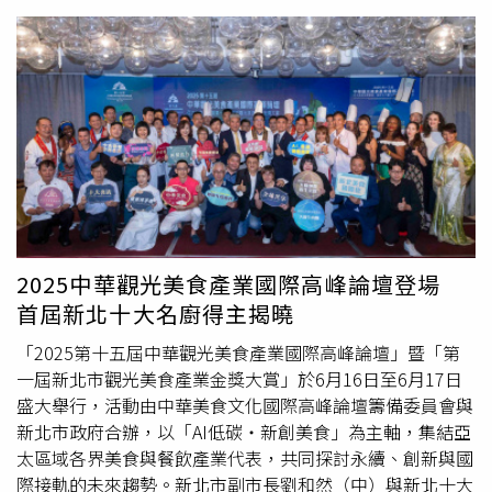
切生魚片、炙燒握壽司與日式精緻冷食。（圖／魏妤靜攝）
限智作餐飲團隊打造，以戲劇感命名、場景感料理與創新式
當然最受饕客歡迎的相信還是海鮮控最愛的「鮮」島檯，放
中菜，希望重塑大家對中菜的想像。阿嬤十大拿手菜「陸海
滿藍鑽蝦、冰鎮松葉蟹腳、香箱蟹與法國海螺，另一邊的生
空紅燒肉」（右，388元）、「荔枝糖醋魚」。（288元，
菜沙拉區更有與在地小農契作栽種的產銷履歷生菜，以及西
圖／復興北外婆家提供）「鄧師傅功夫菜」不僅在高雄擁有
班牙進口ALJOMAR伊比利豬熟成火腿，還可搭配主廚自製
3家獨立門市與5家百貨門店，近年更積極開闢網路宅配通
的濃郁松露肝醬和獨特的龍眼乾肝醬，搭配冰鎮白酒享用更
路，將其向老師傅取經的人氣獨家「乾燒蹄膀」功夫菜推向
是過癮；「盛」日本料理區則有每日從台東成功漁港新鮮直
各地，年年熱賣超過百萬份，銷量約等於50座台北101高
送的各式現流漁獲，一字排開可見南方黑鮪魚、紅魽、青雞
度。新推出的「復興北 外婆家」品牌命名源自於鄧師傅從
魚等鮮魚，以及挪威鮭魚腹、生食級北海道大干貝等進口高
小在外婆位於台北復興北路的家中長大，每次回家，總能吃
檔海鮮。另外使用日本和牛、比目魚製作的炙燒握壽司，壽
到她用心燉煮的各式家常菜，品牌LOGO也以「外婆追金
司米也嚴選米香濃郁Ｑ彈的高雄147香米，搭配清酒小酌亦
孫」及「怕金孫沒吃飽」的逗趣圖案意象做設計。菜色單點
2025中華觀光美食產業國際高峰論壇登場
是絕配。此區同樣設置了4席板前座位，讓人有彷彿置身日
價格從88元到598元不等，主打的十大阿嬤拿手菜匯集台
首屆新北十大名廚得主揭曉
料餐廳的錯覺。「花雕酒胡椒雞鱈蟹海鮮湯」（左）、源自
菜、辦桌菜、眷村菜及川菜、江浙菜等，呈現台式家常餐桌
名人坊的「京式片皮鴨包餅」。（圖／魏妤靜攝）熱食餐檯
風景。例如如鄧師傅阿嬤最拿手的「陸海空紅燒肉」，是在
「2025第十五屆中華觀光美食產業國際高峰論壇」暨「第
可見福園台菜海鮮餐廳人氣餐點「一品香
東坡肉
」。（圖／
台式經典紅燒肉基礎上，又仿效粵菜技巧添加海味「乾魷
一屆新北市觀光美食產業金獎大賞」於6月16日至6月17日
魏妤靜攝）喜歡明顯溫度感的人，建議前往火舞烈焰的
魚」提鮮，加上鵪鶉蛋，融會陸海空食材的精華，肉香豐潤
盛大舉行，活動由中華美食文化國際高峰論壇籌備委員會與
「爍」烤物區，此島檯呈現高溫直火的美味，像是用琴酒噴
不膩口；而源自於江浙菜系的「橙香冰糖醬鴨」，來到台灣
新北市政府合辦，以「AI低碳‧新創美食」為主軸，集結亞
燒的生蠔燒，或關西風的蒲燒鰻魚、下酒的魷魚一夜干、和
成了招牌的眷村阿嬤味，主廚獨門醬料添加陳皮、以橙香提
太區域各界美食與餐飲產業代表，共同探討永續、創新與國
風骰子牛和醬燒雞腿，都讓人忍不住想多喝兩杯；再來到
香，採3小時「浸泡法」讓櫻桃鴨入味，令鴨肉充分吸收醬
際接軌的未來趨勢。新北市副市長劉和然（中）與新北十大