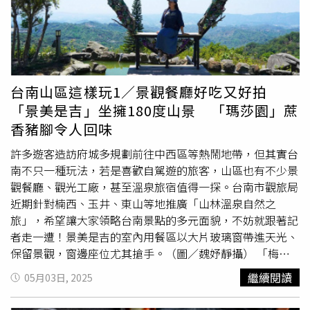
清自己並無施暴，「任何一拳一掌都沒有」。從昔日風波，
彈帶勁的豬蹄筋；「老新南部粽」則復刻經典南部風味，在
到如今重新找回生活步調，林曜晟撕掉家暴標籤，穩扎穩打
香氣十足的粽葉內包裹鹹鴨蛋黃、香菇等豐富配料，每一口
經營新事業，戀情也悄悄有新進展。
都勾起滿滿鄉愁。被譽為肉粽好拍檔的「辣台妹辣油」，曾
獲國際風味大賞一星獎章，一推出便廣受饕客好評。只要在
軟糯綿密的肉粽滴上一滴辣油，微麻的辛辣感與馥郁香氣便
能幫肉粽提升風味。目前老新台菜電商已展開粽禮預購，禮
台南山區這樣玩1／景觀餐廳好吃又好拍
盒任選4組可享免運優惠。「萬豪經典粽禮」含精美保冷
「景美是吉」坐擁180度山景 「瑪莎園」蔗
袋。（1,599元／5入，圖／台北萬豪酒店提供）重達900克
香豬腳令人回味
的「鮑魚八寶福袋粽」源自雲南彝族「端午吃豬肚」的習
俗，並結合主廚高鋼輝家鄉廣東肇慶的「裹蒸粽」工法。
許多遊客造訪府城多規劃前往中西區等熱鬧地帶，但其實台
（2,299元，圖／台北萬豪酒店提供）「冰心甜粽禮」內含
南不只一種玩法，若是喜歡自駕遊的旅客，山區也有不少景
「抹茶紅豆」、「檸檬柚子紅茶」、「黑糖金薯」3種風味
觀餐廳、觀光工廠，甚至溫泉旅宿值得一探。台南市觀旅局
心。（699元／9入，圖／台北萬豪酒店提供）另外台北萬
近期針對楠西、玉井、東山等地推廣「山林溫泉自然之
豪酒店即日起至5/31也推出多款端午粽禮，由逾40年料理
旅」，希望讓大家領略台南景點的多元面貌，不妨就跟著記
資歷的「國宴主廚」高鋼輝揉合上等食材精心研發。像人氣
者走一遭！景美是吉的室內用餐區以大片玻璃窗帶進天光、
熱銷的「萬豪經典粽禮」5入裝包含豪華牛肝蕈鮑魚粽、葛
保留景觀，窗邊座位尤其搶手。（圖／魏妤靜攝） 「梅醬
瑪蘭紅麴
東坡肉
粽、羊肚蕈紅藜麥養生粽、黑金滷肉粽及百
烤雞腿」附有多樣爽口小菜，連搭配的水果都以桂花蜜調
繼續閱讀
05月03日, 2025
合紫米粽，其中今年全新推出的「黑金滷肉粽」是將經典滷
味。（480元，+100元可升級豪華餐含150元以下飲料與甜
肉飯創意融入端午粽，嚴選台灣黑毛豬五花肉，依黃金3：7
點4擇1，圖／魏妤靜攝） 在景美是吉戶外座位區邊品嘗手