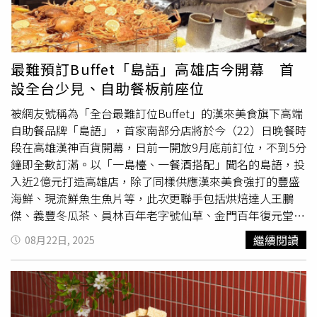
2026年年菜外帶將於11月27日至2026年2月12日開放訂
酸味，常會加糖醃漬；水果罐頭、蜜紅豆罐頭、有些玉米罐
購，凡於 2025年12月31日前完成付款，可享早鳥9折優
頭等蔬果罐頭，也都含有糖分，而一些肉醬罐頭、魚罐頭成
惠。
分中也還是看得到糖。3、料理手法國健署舉例，勾芡調味
就是在醬汁中加糖，再以太白粉勾芡，如糖醋排骨含糖量就
最難預訂Buffet「島語」高雄店今開幕 首
很驚人；中式料理常用糖來提香或增加色澤油亮，像紅燒、
設全台少見、自助餐板前座位
傳統滷肉、
東坡肉
、三杯雞常加冰糖增加色澤與香氣；烤
雞、叉燒、串燒表面也常刷上蜂蜜或糖漿上色來增加口感。
被網友號稱為「全台最難訂位Buffet」的漢來美食旗下高端
4、飲品與湯品國健署提到，紅豆湯、綠豆湯、綜合豆花等
自助餐品牌「島語」，首家南部分店將於今（22）日晚餐時
都是加了許多糖的中式點心，西式湯品中的濃湯或沖泡式湯
段在高雄漢神百貨開幕，日前一開放9月底前訂位，不到5分
包也都有糖的蹤跡；而含糖飲料、調味茶、3合1咖啡、加糖
鐘即全數訂滿。以「一島檯、一餐酒搭配」聞名的島語，投
手搖飲更是糖的主要來源。對此，國健署也提醒，若想要避
入近2億元打造高雄店，除了同樣供應漢來美食強打的豐盛
開「看不見的糖」，可以先觀察食品的成分表，諸如糖、蔗
海鮮、現流鮮魚生魚片等，此次更聯手包括烘焙達人王鵬
糖、果糖、葡萄糖、麥芽糖漿、玉米糖漿都是糖的化身；改
傑、義豐冬瓜茶、員林百年老字號仙草、金門百年復元堂酸
由自己下廚、減少加工食品，也可以用洋蔥、番茄、南瓜等
梅湯多家百年品牌、職人名店，假日晚餐也會提供每人半隻
繼續閱讀
08月22日, 2025
天然食材增加甜味；如果要吃外食，則建議選擇減糖或不加
龍蝦。特別的是，高雄漢神店更推出全台少見在特定餐檯設
糖的產品或料理方式，調味醬沾點即可，「減糖不是要完全
置的10席板前座位，可以近距離欣賞廚師製作料理，有望成
拒絕所有糖……適度調整、少一點糖，就能多一份健康！」
為預訂搶手位，目前高雄店餐價與台北店同步，維持在
1,490元至2,090元。島語主打「一島檯、一餐酒搭配」的高
端餐飲Wine Pairing。（圖／漢來美食提供）660坪的寬敞空