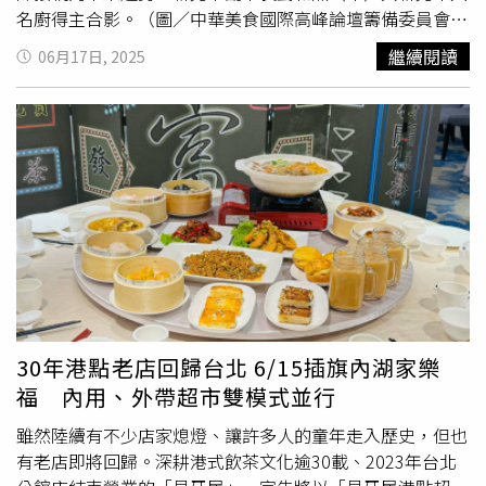
「煲」煲湯鍋物區，此區推出酒香與胡椒辛香鮮明的「花雕
汁香氣、味道濃縮凝鍊。「土豆豬腳爆米香」。（328元，
名廚得主合影。（圖／中華美食國際高峰論壇籌備委員會提
酒胡椒雞鱈蟹海鮮湯」，還有使用嘉義東石鮮蚵製作的
圖／復興北外婆家提供）8/17前參加跳格子大賽，上傳照片
供）6月16日晚間舉辦開幕儀式暨「第一屆新北市觀光美食
繼續閱讀
06月17日, 2025
「XO醬鮮蚵煲」，打上一顆大成旗下品牌「上品語」日規
打卡即有機會獲贈「阿嬤呷甜甜」－楊枝甘露、雪吻法蘭
產業金獎大賞」頒獎典禮，由新北市副市長劉和然頒發「新
生食級鮮雞蛋，即使半熟也可安心享受美味。還有中式氛圍
西、阿嬤的動物園乙份。（圖／復興北外婆家提供）「土豆
北十大名廚」獎項、大會執行長梁幼祥頒發「新北十大餐飲
的「膳」中式料理島檯區，其中以宜蘭櫻桃鴨為主角的「京
豬腳爆米香」則延續鄧師傅功夫菜人氣豬腳的招牌手藝，以
名店」及「新北十大名菜美點」獎項，另外「新北市十大優
式片皮鴨包餅」，已成為島語人氣菜色排行前三名，還有使
慢火燉煮6小時，讓豬腳釋放膠質充分附著於花生上，花生
質伴手禮」則邀請前內政部長李鴻源頒發。此次評選特別導
用來自淨安牧場黑羽土雞與黃金雞混種、耗時數個月培育的
飽滿、豬腳軟Ｑ，在創意搭配鍋巴，是阿嬤特別給金孫補身
入米其林指南的「秘密客」制度，由中華民國烹飪協會、中
專屬「漢來島語雞」，烤製而成的皮香肉嫩「甕仔雞」；鹹
滋養的手路菜；「荔枝糖醋魚」則選用優質旗魚裹漿粉，炸
華民國眷村美食文化協會、台灣年輕菁英廚神協會、中華海
香酸甜的「西瓜綿蒸海上鮮」更選用傳承30餘載的「台南將
至金黃酥脆，除了傳統糖醋醬和新鮮鳳梨，更別具新意加入
峽兩岸餐飲連鎖經營協會、風霈傳媒（網紅小組）等五大單
軍區洪家西瓜綿」及龍膽石斑入菜，充滿濃濃懷舊風情。現
帶著玫瑰香氣的荔枝，增添細緻的風味層次，為這道家常菜
位組成專業評審團隊，希望能強化獎項的專業性與公信力。
場提供馬卡龍、生巧克力、慕斯蛋糕、聖多諾黑等精緻甜點
注入現代風味。即日起至8/17，還推出於餐廳門口玩跳格子
其中首屆「新北十大名廚」得主為青青餐廳施建發、水蛙師
任君選擇。（圖／魏妤靜攝）亞洲五十大最佳酒吧的TCRC
遊戲，拍照或錄影上傳臉書或IG公開貼文，並標註「復興北
私房餐廳張和錦、凱撒餐飲連鎖戴于益、芭達桑原住民主題
主理人阿翔為島語設計高雄漢神店限定聯名調酒「閃耀芭
外婆家」，即可參加轉盤遊戲，獲贈「阿嬤呷甜甜-甜點或
餐廳張克勤、宗舖師心意料理王永宗、八方雲集集團梁社漢
梨」。（圖／魏妤靜攝、漢來美食提供）大餐後更不能錯過
飲品乙份」。「美人茶遇
東坡肉
」。（528元，圖／Ken
排骨梁社漢、汐止福泰大飯店謝榮譽、頤品大飯店林志峰、
30年港點老店回歸台北 6/15插旗內湖家樂
「繽」甜點冰品區，這裡呈上10多種精緻手工小甜點、現烤
香‧時髦中菜提供）「YA問晾衣千刀肉」。（298元，圖／
洪師父牛肉麵洪金龍、晶宴會館黃彬雄、八條壽司股份有限
福 內用、外帶超市雙模式並行
舒芙蕾、熔岩巧克力蛋糕，還有現在韓國最流行、在島語台
Ken香‧時髦中菜提供）「Ken香」顛覆傳統中菜總要圍爐
公司黃偉峸、海港37鵝肉海鮮餐廳顏英忠；「新北市十大餐
北店也備受歡迎的「義式吉拉朵冰淇淋」，提供6種口味不
大桌的舊有印象，將經典家宴菜式拆解重構為2至6人設計，
飲名店」則由青青餐廳、于烤魚餐廳、阿城鵝肉、板橋凱撒
雖然陸續有不少店家熄燈、讓許多人的童年走入歷史，但也
定期更換，此區甜點還可創意搭配以琴酒和冬瓜茶為基底的
套餐價格從1,280元到4,680元（皆需加10％服務費）。每道
大飯店家宴中餐廳等名店獲得。「新北市十大名菜美點」則
有老店即將回歸。深耕港式飲茶文化逾30載、2023年台北
「冬玉雞尾酒」。最後堪稱門面擔當的「沁」飲料區，可是