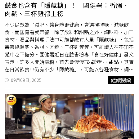
尊榮優先服務等豐富多元回饋，讓每一筆消費都轉化為下一
同時出現在年夜餐桌上。台北福華飯店2026外帶年菜於11
鹹食也含有「隱藏糖」！ 國健署：香腸、
趟旅程的動力。同時，為提升飛行時的娛樂享受，台灣虎航
月27日登場，5大餐廳推近百道年菜，從素食到江浙、粵式
肉鬆、三杯雞都上榜
宣佈第二季將導入全新「機上娛樂系統」，旅客可透過個人
與南洋風味齊上桌。（圖／台北福華提供）以江浙功夫菜揚
行動裝置連結機上娛樂系統，即時觀賞豐富的影音內容，未
名的江南春延續傳統，以細火慢燉與傳統技法打造經典滋
不少民眾為了減肥、讓身體更健康，會選擇控糖、減糖飲
來亦能直接於系統內選購免稅品與機上餐飲，大幅提升服務
味，其中「紹興醉雞腿」年銷近2000隻、連續10年熱銷，
食，而國健署就示警，除了飲料和甜點之外，調味料、加工
效率。
是外帶年菜最受老饕指名的人氣單品。今年的8人份「鴻運
食材、湯品與料理手法中可能都藏有大量「隱藏糖」，包括
套餐」與4人份「賜福套餐」皆收錄江南春名菜「
東坡肉
花
壽喜燒湯底、香腸、肉鬆、三杯雞等等，可能讓人在不知不
膠烏參」——烏參外皮先炸後燒、搭配老母雞與金華火腿熬
覺中吃下糖分。國健署近日在臉書粉專「食在好健康」發文
煮的濃郁醬汁，再與頂級花膠共煨，口感軟糯入味，與入口
表示，許多人開始減糖，首先會慢慢戒掉飲料、甜點，其實
即化的
東坡肉
一同品嚐，層次豐富，將是年夜飯桌上的絕妙
在日常飲食中仍有不少「隱藏糖」，可能以各種食材、調味
組合。台菜餐廳蓬萊邨主廚陳冠閔則首次推出的4人份「素
料、加工品的形式出現，讓人不知不覺攝取過多的糖，增加
繼續閱讀
09月09日, 2025
食套餐」，其中「四喜拼盤」以松子素鵝、梅漬百香果、蟲
熱量、影響健康。1、調味料國健署說到，常用的醬料如番
草川耳與椒麻腐竹組成，梅漬百香果以百香果殼內海綿層製
茄醬、甜辣醬、照燒醬、烤肉醬等等，為了香甜與色澤，會
成，酸甜細緻；素佛跳牆則以多層次蔬材與菇類堆疊風味，
加入不少糖分；而醃漬用的醬料如蜜汁醃料、糖醋醬、壽喜
讓素食者也能輕鬆享受年節豐盛感。西餐廳麗香苑則是端出
燒湯底，生菜沙拉用的千島醬、蜂蜜芥末醬、和風油醋，以
南洋節慶料理為主題，帶來全台少見的異國年味體驗。套餐
及烘焙用的調味如煉乳、花生醬、奶酥等等，也都可能加
中包括馬來西亞過年必吃的「仁當烤全雞」、新加坡節慶常
糖。2、加工食材國健署指出，火腿、香腸、培根、肉鬆等
見的菜餚「香蒜鮑魚牛奶排骨湯」和「金沙奶油龍蝦」，為
加工肉品，製程中加糖調味或增加色澤，即使吃起來「鹹
年夜飯帶來濃郁香料風味與節慶氛圍。台北福華大飯店
的」也含糖；蜜餞、話梅、糖漬水果等糖漬品，業者為平衡