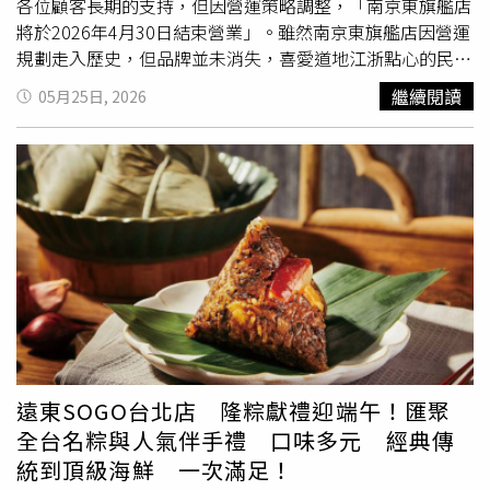
各位顧客長期的支持，但因營運策略調整，「南京東旗艦店
將於2026年4月30日結束營業」。雖然南京東旗艦店因營運
規劃走入歷史，但品牌並未消失，喜愛道地江浙點心的民
眾，未來仍可前往在新生南路的「新生店」或重返永康商圈
繼續閱讀
05月25日, 2026
的「高記信義小館」繼續用餐。據悉，1949年創立的高記
起家於台北市永康街，憑藉著紮實的手藝與道地口感，一賣
就超過大半個世紀。店內以種類豐富的上海點心與江浙料理
聞名遐邇，舉凡招牌的上海鐵鍋生煎包、蟹殼黃、
東坡肉
及
蜜汁叉燒酥等，都是擄獲無數老饕胃囊的必點美食。該店不
僅是政商名流聚會的首選，更曾榮登總統府招待外賓的國宴
級佳餚。回顧高記近年發展，其實算是一波三折。2020年8
月，永康總店因建築法規與違法營建問題被迫歇業；隨後團
隊於2021年開設新生店延續香火，並在2024年積極展店，
先於5月開設信義小館重返發跡地，同年7月更強勢插旗松江
南京商圈打造5層樓旗艦店。未料才過2年再度面臨組織調
整，旗艦店熄燈也令不少台北人直呼可惜。
遠東SOGO台北店 隆粽獻禮迎端午！匯聚
全台名粽與人氣伴手禮 口味多元 經典傳
統到頂級海鮮 一次滿足！