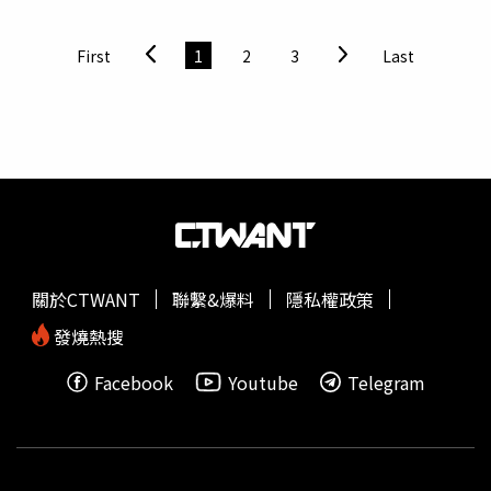
材料大多從東北運來，除了雞鴨豬鵝之外，還有鹿、狍子，
角、紅豆。二.「豆魚蛋肉」吃1個手掌大小厚度就好將蹄
而來自南方的食材很少，其中高檔貨只有燕窩。
膀、
東坡肉
、肥腸、獅子頭、臘肉、香腸換成鮮蝦、花枝、
First
1
2
3
Last
魚、牛腱、雞肉、豬里肌。三.「蔬菜」要吃1.5個拳頭可以
多吃火鍋菜、擺盤菜、花椰菜、香菇、掛菜等各種菜，越多
越好。四.「餐後點心」吃1個拳頭各種零食、牛軋糖、花生
糖、餅乾、糖果，換成當季新鮮水果。五.「飲料」喝無糖
飲品、乳製品把含糖飲料、汽水，換成無糖茶飲、水、鮮
奶、優酪乳、豆漿。六.「酒精」適量高敏敏建議，男性一
天少於兩份酒精、女性一天少於一份酒精。
關於CTWANT
聯繫&爆料
隱私權政策
發燒熱搜
Facebook
Youtube
Telegram