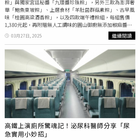
區香蕉山28之3 營業時間：週一、週五全天僅供下午茶、無
蘊。在餐點設計上，克里斯丁不刻意強調美式正統風味，而
粽」與獨家宮廷秘醬「九環醬珍珠粽」，另外三款為澎湃奢
正餐，週六、週日11：00～14：30供午餐、14：30～16：
是以約8：2的比例融合德州煙燻技法與台灣人熟悉的口味。
華「鮑魚東坡粽」、上選食材「羊肚菌群菇素粽」、古早風
30下午茶、16：30～18：30供晚餐，週二～週四休 網址：
像是考量台灣人「甜點不吃甜，鹹食偏甜」的飲食習慣，
味「桂圓高粱酒香粽」，以及四款端午禮粽組，每組售價
https://reurl.cc/paaeR4 備註：每人低消150元、採預約
bark.Q經典烤肉醬以番茄醬與醋為基底，加入蜂蜜、黑糖、
1,380元起，再附贈無人工調味的圓山御廚無添加椒麻醬，
制 瑪莎園 電話：0929-075-868、（06）574-6809 地址：
白砂糖增添甜味，再佐以孜然、洋蔥粉、大蒜粉，並融入帶
結合圓山文化、永續元素及當代美學的獨特禮盒包裝。即日
繼續閱讀
03月27日, 2025
台南市玉井區沙田25-66號 營業時間：週一、二、五 10：
有獨特甘甜的雲林在地醬油膏與醬油，藉此銜接台灣人的味
起至4月30日前預購，享早鳥88折優惠(不含金龍裹蒸粽及九
30～20：00（供餐至18：30），週六、日 10：30～21：
蕾。在台中洲際棒球場限定肉盤中，還提供將難咬筋膜轉為
環醬珍珠粽)。圓山禮粽美味令儀式感及幸福加乘，展現色
00（供餐至19：30），週三、四休（遇國定假日則營
膠質的「煙燻牛板腱」，於切面可見一圈經長時間煙燻而成
香味俱全的端午雋永饗宴。多次媒體評比獲獎，由國宴主廚
業） 網址：https://www.masa-cafe.net/
的「煙燻環」。（圖／魏妤靜攝）克里斯丁選擇將首間門市
許耀光團隊親自製作，堅持遵循嶺南肇慶古法繁複工序，堪
開進家鄉台中的洲際棒球場（左），右為「煙燻豬肋排」。
稱明星級粽王的「金龍裹蒸粽」（圖／圓山大飯店提供）。
（1,280元，圖／bark.Q提供）bark.Q 的肉品皆經長時間煙
遵循傳統古法融合頂級食材的明星級粽王多次媒體評比獲
燻，自豪之作包括重達2.5～3公斤、要價5,500元的「旗艦
獎，限量禮粽由國宴主廚許耀光團隊親自製作，堅持遵循嶺
牛前胸肉」，一大塊可供10～15人品嘗。其嚴選CHOICE等
南肇慶古法繁複工序；馳名的「金龍裹蒸粽」無人工添加，
級100%純種安格斯牛，經10～14小時低溫柴燒，達到質多
內餡選用整顆南非鮑魚，7：3黃金比例五花肉，上選花膠、
汁軟嫩，為了維持美味，建議稍微靜置冷卻而非趁熱時分
北海道干貝、鹹鴨蛋黃、香菇、栗子等頂級食材，再以粽葉
切，最大程度避免肉汁溢散。其不只可吃到肥肉端與瘦肉端
包覆慢火蒸煮4小時。一次享有飽滿厚實重達750公克海陸
各自美味的雙重口感，還有讓老饕「一口入魂」的「邊角
雙拼完美口感，限量1,000顆，每顆售價1,580元；適合與家
高鐵上演廁所驚魂記！泌尿科醫師分享「尿
肉」，從清修、醃料到烤製，層層講究手藝與技術；其他牛
人好友共食分享，更是粽子評比的常勝軍，堪稱明星級粽
急實用小妙招」
肉選擇還包括軟嫩的「煙燻牛頰肉」，選用膠質豐富、牛味
王。承襲宮廷獨家秘醬配方 打造御膳極致好味道「九環醬