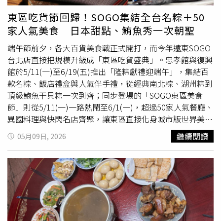
栗子等食材入粽，味醇濃郁，細膩演繹出地道蘇杭風韻。復
興館有深受明星喜愛的知名彌月油飯品牌「冊子」海陸三味
東區吃貨節回歸！SOGO集結全台名粽＋50
粽，買一組就能品嘗栗香肉粽、頂級干貝粽和麻油雞腿粽，
家人氣美食 日本甜點、鮪魚秀一次朝聖
三種口味一次到齊。此外，即日起~6/10(三)忠孝館更推出
「飯店名粽現場預購」服務，提供消費者輕鬆預訂與宅配選
端午節前夕，各大百貨美食戰正式開打，而今年遠東SOGO
擇，讓端午送禮更便利。SOGO復興館_冊子 海陸三味粽 原
台北店直接把規模升級成「東區吃貨盛典」。忠孝館與復興
價730元(6顆) 特價694元(6顆) (6月1日-6月19日快閃)。
館於5/11(一)至6/19(五)推出「隆粽獻禮迎端午」，集結百
（圖片提供／遠東SOGO） 同場加映5/11(一)~6/1(一)舉辦
款名粽、飯店禮盒與人氣伴手禮，從經典南北粽、湖州粽到
「SOGO東區美食節」，集結館內人氣名店、異國料理與特
頂級鮑魚干貝粽一次到齊；同步登場的「SOGO東區美食
色甜點，從日韓料理、中華經典、歐陸饗宴到南洋風味，一
節」則從5/11(一)一路熱鬧至6/1(一)，超過50家人氣餐廳、
站式環遊世界美食。為提供更多元新選擇，更有多家美食快
異國料理與快閃名店齊聚，讓東區直接化身城市版世界美食
閃名店美味上陣，包含忠孝館鹿港人氣蛋黃酥名店「新口味
地圖。今年SOGO端午檔期最大亮點之一，就是從傳統台味
繼續閱讀
05月09日, 2026
蛋黃酥」(5/11-5/17快閃)、名古屋最具代表性的百年蝦煎餅
一路延伸到頂級海陸系粽款，無論是送禮、聚餐還是自己囤
名店「桂新堂」(5/11-6/4快閃)、標榜日本皇室御用的日本
貨都能一次買齊。其中人氣老字號「億長御坊」推出東坡福
甜點品牌「神戶風月堂」(5/11-6/4快閃)及一天可狂賣6萬片
菜粽，以招牌
東坡肉
搭配鹹香福菜，濃厚醬香與糯米融合後
的「島嶼生吐司」(5/11-6/4快閃)；復興館則有日本福岡的
層次感十足，也是許多老饕每年固定回購的經典口味。億長
日本仙貝米菓百年品牌「吉仙餅」(6/1-6/22快閃)。另外忠
御坊 東坡福菜粽6入 / 420元。（圖／品牌提供）首次進駐
孝館與復興館分別於5/16(六)15:00、5/24(日)15:00舉辦
忠孝館Fresh Mart的「蔣府宴」也成為今年話題新秀，主打
「中島水產鮪魚切割秀」，活動當日有限時商品與限量折扣
文豪蘇軾粽，以多種漢方藥材熬煮滷汁，再加入慢燉豬五花