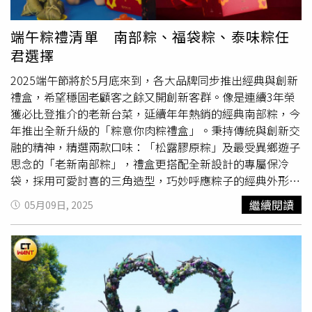
蟹」等新菜色，在保有經典風味的基礎上，展現蔬食料理的
創餐飲的永續發展。
來...」的內文，甜蜜指數爆表！林曜晟女友很開心秀出愛心
多樣變化。店家也表示，經過一年營運觀察於今年調整了菜
蝴蝶餅。（圖／翻攝IG）林曜晟的新歡是IG上經營韓貨女裝
端午粽禮清單 南部粽、福袋粽、泰味粽任
單結構，觀察到消費者對天然食材的偏好逐漸提升，在植物
小有名氣的賣家Tiva，外型亮眼、氣質清新，從兩人社群
君選擇
肉類料理的比例已有所下降，同時，針對「五辛素」（含
中，可以發現他們出現在同個房間拍片，畫面中牆角那兩尊
蔥、蒜、韭等刺激性食材）的使用也進行減量，以更貼近大
「Tom & Jerry」公仔成了鐵證，背景細節完全重疊，疑似
2025端午節將於5月底來到，各大品牌同步推出經典與創新
眾蔬食者的飲食習慣。在這次推出的新菜中，上海名菜「賽
「同居ING」，戀情已藏不住。林曜晟的新對象，疑似是IG
禮盒，希望穩固老顧客之餘又開創新客群。像是連續3年榮
螃蟹」的誕生是由於過去御廚考量北京距離海邊遙遠，特地
韓貨賣家Tiva，兩人曾在同個家拍影片。（圖／翻攝IG）林
獲必比登推介的老新台菜，延續年年熱銷的經典南部粽，今
利用蛋白炒成蟹肉的模樣，深受喜愛，養心沙龍團隊則以蛋
曜晟曾穿上Tiva販售的單品，力挺女方事業。（圖／翻攝
年推出全新升級的「粽意你肉粽禮盒」。秉持傳統與創新交
白與植物蟹酥演繹，並加入銀芽提升爽脆度；「蟹黃豆腐
IG）不只如此，林曜晟行動力挺女友事業，時常在自己的發
融的精神，精選兩款口味：「松露膠原粽」及最受異鄉遊子
煲」則利用鹹蛋與南瓜替代蟹黃、結合嫩豆腐與紹興酒的香
文底下帶到女方的賣貨IG，更身穿Tiva販售的單品出鏡，親
思念的「老新南部粽」，禮盒更搭配全新設計的專屬保冷
氣，整體濃郁細膩；而沒有魚肉，卻有與黃魚羹同樣講究火
自示範男性穿搭，替女友的品牌增添男裝魅力，更親自參與
袋，採用可愛討喜的三角造型，巧妙呼應粽子的經典外形，
候與層次的「折燴黃魚羹」，則以紹興酒香打底、蔬菜高湯
選品、挑款，看來兩人不只有愛的滋潤，事業上也是互相幫
不僅外觀吸睛更兼具實用性。「辣台妹辣油」（左）為580
繼續閱讀
05月09日, 2025
調和出清澈湯色，風味清爽；老派上海的「韭黃善糊」以茄
助的好搭檔。Tiva經營韓貨女裝頗有成績。（圖／翻攝IG）
元，若選擇「粽意你肉粽+辣油禮盒」原價1,760元、預購優
子取代鱔魚，在爆炒火氣中帶出鹹甜交織、入口即化的口
林曜晟在2022年被前女友張小姐控訴家暴，他事後反擊，
惠價1,480元。（圖／老新台菜提供）老新台菜主廚團隊嚴
感。
自己才是被施暴的一方，當時兩人確診期間居家隔離，他聽
選優質食材入粽，包括風味濃郁的紅土鹹蛋黃、綿密的栗
聞對方有第三者，甚至根本就是已婚身分，他想看女友手機
子、糯米、花生、香菇等食材，層層堆疊出豐富細膩的端午
簡訊，因而造成衝突，「她整個人暴走，衝到我背上抓我，
滋味。 其中「松露膠原粽」嚴選頂級松露醬，在不掩蓋肉
她身上的血是我的，但她卻拍給媒體去渲染這些事。」他澄
粽原味的前提下，掌握松露香氣與糯米的平衡，還能吃到Q