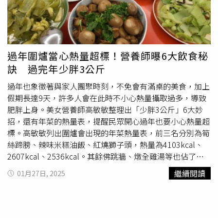
中帶點微甜，此醬汁也是90年前讓波麗路一舉成名的獨門醬
盡顯皇家氣派。各類食材琳瑯滿目，飛禽走獸、水族海鮮無
汁，透過新舊創意融合帶來味蕾驚喜。 ※飲酒過量，有害
一不備，真可謂珍餒美味價值連城，然而這只是開場的前
健康，未滿18歲請勿飲酒
奏，前菜已經如此豐盛。約莫申時三刻，帝王步入乾清宮，
嬪妃們依序入座，至此，這場家宴方緩緩拉開序幕，餐桌上
將陳列四道湯膳，主打鴨肉與羊肉之精華，輔以琳瑯滿目的
過年圍爐當心熱量超標！營養師曝6大飲食秘
冷熱佳餚，皆以雞、鴨、羊及蛋類為尊，盡顯奢華風範，令
訣 過完年少胖3公斤
人嘆為觀止。酒宴緊接著湯宴之後，種類琳瑯滿目，逾四十
餘種，至此，三場團圓家宴逐一呈現，完美謝幕。根據統
過年也象徵著與家人團聚時刻，不免會有滿桌的美食，加上
計，清朝皇室家宴菜品琳瑯滿目，粗略估算逾150道，其中
假期長達9天，許多人會在此時不小心熱量攝取過多，導致
肉蛋類佔據主導。從那些具體的菜名來看，宮廷顯然很喜歡
肥胖上身。美女營養師高敏敏整理出「少胖3公斤」6大妙
江南菜，例如燕窩清蒸鴨、鑲八寶鴨、燴蘋果雞、
東坡肉
、
招，還有年菜的熱量表，提醒民眾開心過年也要小心熱量超
麵筋燒鴨，都是典型的江浙菜，另外，燕窩糟筍燴鴨熱鍋、
標。高敏敏列出圍爐會出現的年菜熱量表，前三名分別為筍
燕窩鍋燒白鴨子蘇州熱鍋、燕窩紅白鴨南鮮熱鍋、蓮子八寶
絲蹄膀、辣味米糕油飯、紅燒獅子頭，熱量為4103kcal、
鴨子熱鍋之類，則是採用蘇杭菜、揚州菜的配料，但改造成
2607kcal、2536kcal。其餘佛跳牆、燉全雞湯等也佔了
適合北京皇宮冬日生活的形式，做成湯菜，放在帶支架的小
2532kcal、1683kcal。她建議大家，過年可以稍微放縱，
繼續閱讀
01月27日, 2025
銀鍋裡，支架中間安有小酒缽，內盛白酒，點上火，為鍋內
不能忘記健康的飲食的小撇步，也可以提前散步、騎單車運
的菜保溫。據悉，宴席上實行分餐製度，皇帝獨享63道佳
動消耗熱量。年菜熱量表。（圖／高敏敏臉書）營養師的6
餚，而大臣與妃嬪則依品階遞減，享受不同數量的美食。且
大圍爐飲食攻略一.「全穀雜糧」吃8分滿碗將米糕、八寶芋
由於滿族發源於東北，清代宮廷為了表示不忘本，年夜飯的
泥盡量換成雜糧類、糙米、大麥、南瓜、芋頭、山藥、菱