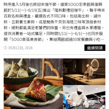
時序進入5月後也將迎來端午節，遠東SOGO忠孝館與復興
館於5/11(一)~6/19(五)推出「隆粽獻禮迎端午」，聯手帶來
百款名粽與禮盒，嚴選各式不同口味，包括南北粽、湖州
粽、五穀養生素粽，或是鮑魚干貝到海陸三味等頂級食材
粽，絕對都能滿足老饕們的味蕾，另也有禮盒與水果禮贈，
提供消費者一站式購足。同時間5/11(一)~6/1(一)也同步展
開「SOGO東區美食節」，集結兩館超過50家餐廳與小吃名
店，帶來當季特色餐點與新品，還有7家美食快閃店美味上
繼續閱讀
05月11日, 2026
陣，5/11(一)~6/1(一)於APP線上扣200點，還可兌換限量
「100元美食電子購物金」，讓您品嚐美食輕鬆無負擔。
SOGO忠孝館_阪前鐵板燒 春夏上市〖映序之宴〗 售價1880
元起 (0501-0531完成阪前社群指定活動，款待黑鑽海鮮珠
寶盒一份)。（圖片提供／遠東SOGO） 台北店名粽系列從
經典傳統到頂級食材一次滿足，推薦忠孝館復興館「億長御
坊」東坡福菜粽，獲台北傳統美食第一名的招牌
東坡肉
搭配
鹹香福菜，堪稱絕配。另忠孝館Fresh Mart首度帶來屢獲亞
太十大餐飲金獎肯定「蔣府宴」文豪蘇軾粽，數種漢方藥材
熬煮的滷汁，以慢火燜燉肥瘦相間的特選豬五花，再與醬炒