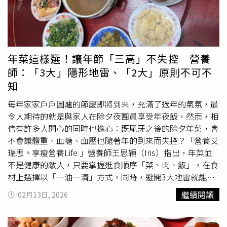
優惠，海鮮控不容錯過。SOGO復興館_老乾杯 老乾杯和牛
與醬炒栗子，整體風味偏向細膩濃郁的蘇杭系路線，和一般
壽司組合(五貫) 售價1580元。（圖片提供／遠東SOGO）
傳統肉粽相比更有層次感。蔣府宴 文豪蘇軾粽3入 / 449
元。（圖／業者提供）SOGO忠孝館錦霞樓 蟹肉干貝粽禮盒
3入 售價619元 (預購至6月10日)（圖／業者提供）而明星指
定彌月油飯品牌「冊子」，這次則帶來超有話題性的海陸三
年菜這樣選！讓年節「三高」不失控 營養
味粽禮盒，一次吃得到栗香肉粽、頂級干貝粽與麻油雞腿
師：「3大」隱形地雷、「2大」原則不可不
粽，特別適合喜歡一次嚐鮮多種口味的人。（左）冊子 海
知
陸三味粽6顆 / 原價730元、特價694元。（右）復興館
GREEN&SAFE山海珍寶粽禮盒(共2包4入) 原價1160元 特價
每年家家戶戶圍爐的節慶即將到來，充滿了過年的氣氛，最
1045元。（圖／業者提供）除了粽子之外，今年端午送禮
令人期待的就是與家人在除夕夜團員享受年夜飯，然而，相
市場也吹起精品甜點風潮。像是Pâtisserie Francis旋轉木馬
信有許多人開心的同時也擔心：既尾牙之後的除夕年菜，會
點心坊推出端午限定木製禮盒，結合鐵盒甜點與收藏感包
不會讓體重、血糖、血壓也隨著年的到來而失控？「營養艾
裝，精緻度相當高；而麗緻坊則主打經典組合禮盒，預購還
瑞思。享瘦營養Life 」營養師王思穎（Iris）指出，年菜並
加贈限量保冷袋。Pâtisserie Francis旋轉木馬點心坊 夏沐糖
不是健康的敵人，只要掌握進食順序「菜、肉、飯」，在食
餅鐵盒-端午限定木製禮盒 / 1,880元。（圖／業者提供）麗
材上選擇以「一油一清」方式，同時，避開3大地雷就能在
緻坊 麗緻經典組合7入 / 1,800元，預購優惠價1,680元。
享受團圓的氣氛同時，也可以照顧好體態與血糖，讓過年不
繼續閱讀
02月13日, 2026
（圖／業者提供）除了端午名粽大集合，這次同步登場的
再是壓力，而是健康的開始及延續。過年前的真實場景：為
「SOGO東區美食節」更是吃貨們不能錯過。活動集結館內
什麼「年菜」總讓人又期待又害怕？想像一下，當我們一起
超過50家人氣餐廳，從日韓料理、中華美食到歐陸與南洋風
與家人坐在桌前，看到桌上豐盛的年菜，正要動起筷子同時