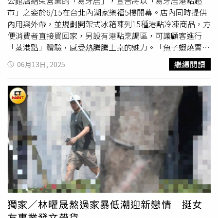
菜色皆為現點現作，融合時髦器皿、創意命名與桌邊互動，
由真的好京漾飯店「蒜酥龍江脆皮雞」、晶粤軒烤鴨餐廳
公館店結束營業的「易牙居」，宣告將以「易牙居港點超
一穿進用餐區可見的調酒師舞台，半圓弧形區除了可品飲世
讓用餐過程如觀劇般層層展開。品牌也推薦必吃的「劇場三
市」之姿於6/15在台北內湖家樂福5樓開幕。店內同時提供
「晶選片皮鴨」、初芯初蒔「初心筍香燒肉」、陽明山天籟
界冠軍咖啡師烘焙的咖啡豆系列飲品，還有海拔2,500公
絕」菜色，其中「美人茶遇
東坡肉
」以獨門秘製醬汁搭配紹
內用與外帶，並規劃開架式冰箱陳列15種港點冷凍商品，方
渡假酒店「天籟牛肉麵」、白金花園酒店「焗釀蟹蓋魚子
尺、傳承五代的精品莊園華剛茶，及台灣知名精釀啤酒品牌
興老酒慢燉
東坡肉
，搭佐東方美人茶及鹹光餅打造中式漢堡
便消費者直接買回家，另設有港點烹調區，可讓顧客進行
醬」等獲得；「新北市十大優質伴手禮」得主包括御嵿國際
臺虎精釀的生啤。島語也持續聯手亞洲五十大最佳酒吧的
吃法；「YA問晾衣千刀肉」則以手工刀法將豬五花薄切如蟬
「蒸港點」體驗，感受熱騰騰上桌的魅力。「魚子蝦燒賣」
「頂級米冰滴蛋捲禮盒」、金包里農舍莊園「地瓜巴斯
TCRC主理人阿翔，推出專屬高雄漢神店的聯名調酒「閃耀
翼，以衣架懸掛上桌，搭配特調蒜香沾醬，入口即化；「川
（左，118元／4入）可感受豬肉與蝦肉的鮮甜交織，右為
克」、龍鳳堂餅舖「太妃太陽餅」、岳霖食品「開心果蝴蝶
繼續閱讀
06月13日, 2025
芭梨」，將伏特加結合紅心芭樂、梨子，碰撞出酸甜果香滋
川川水煮牛」則以三層辣度呈現，由香、麻至辣逐層堆疊，
「蜜汁叉燒酥」。（108元／3入，圖／易牙居提供）「黑
酥」等。大會執行長梁幼祥（右7）與「亞太十大名菜美
味。此區也引進台南義豐冬瓜茶、員林百年老店仙草，以及
湯底融合花椒與大紅袍，展現麻辣劇場的張力。其他菜色同
金奶皇流沙包」（左，138／3入）、「豬仔流沙包」。
點」獎項得主合影。（圖／中華美食國際高峰論壇籌備委員
古早味十足的金門復元堂酸梅湯，一站品嘗多款台灣在地百
樣饒富趣味，「冠軍絲襪美人腿」以鹹蛋黃煸炒後高溫爆鍋
（148元／3入，圖／易牙居提供）易牙居港點超市提供包
會提供）「亞太十大名菜美點」集結眾多名店手路菜。（圖
年好味；這次也特別與知名手搖飲品牌「大苑子」合作，推
拋入筊白筍，並以絲襪網狀懸掛造型上桌，酥脆口感需趁熱
括沙茶炆鳳爪、梅汁蒸排骨、奶黃流沙包、芝麻海鮮捲、黃
／中華美食國際高峰論壇籌備委員會提供）6月17日則頒發
出「不紫葡萄芭樂」果汁，選用因受天候影響而無法如期轉
享用；「花雕微醺醉雞」則以冷泡花雕酒低溫浸漬雞腿肉，
金流沙球、蘿蔔絲酥餅等20多種港式點心，店家首推「魚子
第十五屆「亞太美食金獎」，其中「亞太十大名菜美點」獎
色的彰化大村巨峰「不紫葡萄」製作，傳達惜食永續的概
滑嫩入味；「生菜乾杯蝦鬆」加入清脆馬蹄與酥香老油條，
蝦燒賣」，其內餡嚴選台灣豬後腿肉與進口蝦仁混合，以手
項得主包括花蓮潔西艾美渡假酒店探索廚房「火舞焰燒脆皮
念。島語也推出多項開幕活動，即日起至8/24於高雄漢神店
以生菜包裹入口，清爽有層次；為了強化視覺系中菜與甜點
工打出筋性並簡單調味，口感頗具嚼勁；「蜜汁叉燒酥」則
豬」、台北凱達大飯店家宴中餐廳「20年老菜脯蒸午仔
消費，並加入漢來美食LINE好友領取兌換券即贈「山海絮
儀式感。招牌甜點「白蘭地提拉米蘇」還會於桌邊點火炒香
以新鮮豬肉製成的秘製叉燒肉，搭配以蠔油為基底炒製的叉
魚」、台北天成大飯店翠庭「寧式
東坡肉
」、日月潭力麗溫
語紀念杯」，限量2,000組、贈完為止；此外，8/25至9/30
焦糖與咖啡酒。同時品牌響應惜食文化，推出「飯香續航計
燒醬，以72層酥皮層層包覆，酥脆爽口、層次分明；喜歡爽
德姆溫泉酒店邵中餐廳「貴妃紅燒荔玉」、湊兩塊有限公司
消費滿10,000元並完成來美食APP集點，就有機會獲得價值
畫」，凡用餐後打包剩菜，即免費附贈兩碗白飯。
脆口感的人則可以點選「鮮蝦腐皮捲」，內餡嚴選進口蝦仁
「玉里橋頭臭豆腐」、屾淼苑「港式生焗七星斑」等菜色。
26,800元的「漢來日月行館精緻客房一泊二食住宿券」，將
搭配新鮮韭黃、香菜、筍絲、馬蹄粒，再以腐皮包覆油炸，
「亞太十大名店」則包括福容大飯店福隆「福粵樓」、台北
抽出5名幸運兒，獎項總價值超過10萬元。饗聚廚房自助百
吃起來爽口不膩；「蘿蔔糕」也採手工製作、有別於一般粉
花園大酒店「PRIME ONE牛排館」、亞果遊艇城「亞果
獨家／林曜晟熬過家暴低潮迎新戀情 挺女
匯。（圖／台北花園大酒店提供）另外台北花園大酒店看準
漿調製，每一口都能吃到紮實的蘿蔔絲以及臘肉鹹香。店家
薈」、海瑞摃丸總店、鄧師傅功夫菜、花蓮米崙丼飯屋、岩
友事業發文帶貨