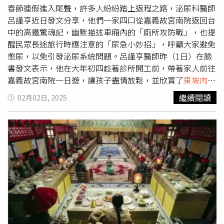
濃郁的「澳洲牛頰肉」，以慢烤技法將牛頰肉風味濃縮，經
珍珠粽」由宴會廳李湘華主廚的宮廷獨家秘方，特製融合鮑
春節連假進入尾聲，許多人紛紛踏上返程之路，泌尿科醫師
4～5小時低溫柴燒，達到幾乎入口即化的狀態。豬肉品項亦
魚、干貝、魷魚、金華火腿等數十種珍貴香料，耗費3個小
呂謹亨近日發文分享，他們一家四口從嘉義故宮南院返回台
很精彩，例如在網路上賣得最好的「煙燻手撕豬」是選擇台
時炒製而成「九環醬」，再與浸泡8小時的長糯米，一起置
中的高鐵驚魂記，幽默描述車廂內的「廁所攻防戰」，也提
灣梅花豬（前腿、肩胛）部位，經6小時低溫柴燒；還有德
入韭菜花、朝天椒、油蔥酥、冬菇等佐料，共同細火拌炒，
醒民眾長途旅行時應注意的「尿急小妙招」，呼籲大家避免
州烤肉界最受喜愛的「煙燻豬肋排」，採用傳統「聖路易排
打造出猶如經典御膳的極致美味。內餡米粒完整吸收醬香精
憋尿，以免引發泌尿系統問題。呂謹亨醫師昨（1日）在臉
切豬腩排」方式，切割工整、油脂豐富，並經獨門乾醃料與
華，散發豐富且濃郁粽香，入口後醬香四溢，回甘不膩，彷
書發文表示，他在大年初四趁著診所開工前，帶著家人前往
煙燻烤肉抹醬調味，呈現「鹹、甜、鮮」三重風味。近期又
彿穿越時空，品味昔日御膳珍饈的尊貴享受，限量200組，
嘉義故宮南院一日遊，讓孩子盡情放鬆，並欣賞了
東坡肉
和
推出發想自經典中菜「
東坡肉
」的「煙燻豬五花」，融合德
每組售價1,780元(6入)。鮑魚與
東坡肉
完美相遇 奢華體驗的
翠玉白菜等知名展品。然而，為了避開年假收假的擁擠人
繼續閱讀
02月02日, 2025
州烤肉的二段式煙燻燒烤技法，再搭配醬汁創作出各種味
必吃首選圓山大飯店更為老饕們的味蕾專屬推出深受市場喜
潮，一家人決定提早回家，未能在嘉義享用當地美食便匆匆
形。像是品牌原本推出暱稱為「西坡肉」的版本，是以中式
愛，料豐味美的「鮑魚東坡粽」。特選口感Q彈的海鮮珍品
趕搭高鐵。儘管高鐵車廂內人潮爆滿，所幸仍勉強擠上車。
料理調味方式特製炒糖醬，後又與台北宵夜專門店「趖」主
新鮮鮑魚，搭配入口即化的經典
東坡肉
；先將飽滿的長糯米
不料，返程途中卻上演了一場「廁所驚魂記」。呂醫師描
廚阿文共同研發「泰北坡肉」，融入南薑、香茅等香料，顛
以豬油等配料拌炒後，再與鹹鴨蛋黃、香菇、栗子等內餡包
述，他的兩個孩子在擁擠的車廂走道上突然表示很想上廁
覆大家對德州烤肉的傳統印象。軟嫩且有炒糖醬色的「煙燻
料，以竹葉包覆成粽，共同放入籠內小火蒸數十分鐘，讓葉
所，起初還能安撫他們「快到了」，但孩子們最終還是憋不
豬五花（西坡肉）」（左，400元）也做成「bark.Q控肉
香、海味精華與軟糯香黏的糯米飯完美結合，每組售價
住並嚎啕大哭。呂醫師與妻子只好一人抱起一個孩子，穿越
飯」（200元）於台中洲際棒球場推出。（圖／bark.Q提
2,180元(6入)，帶來味覺上回味無窮的豪奢享受。創意素粽
擠滿乘客的車廂，他形容這段路程是「世界上最遙遠的距
供）bark.Q黑皮德州煙燻燒烤首間實體門市進駐台中洲際棒
健康新食尚 驚豔餡料超滿足「羊肚菌群菇素粽」嚴選營養
離」。所幸，車廂內的乘客們展現了高度的同理心與互助精
球場，針對賽事觀眾需求推出限定餐點。像是以煙燻牛板腱
豐富且珍貴的羊肚菌，輔搭香氣濃郁的多種上選菇類，如猴
神。呂醫師感動地表示，孩子的哭聲彷彿成了「警笛聲」，
製作的「嫩肩牛肉漢堡」，可選擇單層或雙層肉，價格落在
頭菇、洋菇、鴻喜菇、美白菇，以及栗子、菜脯、黃金蟲草
走道上的乘客紛紛讓路，甚至主動幫忙移開大型行李，讓一
300～399元，是初開幕最受歡迎的品項；另外還有「手撕
等食材包入粽葉後，再佐以慢火熬煮使糯米充分吸收菌菇精
家人順利抵達廁所，化解了這場危機。針對春節期間常見的