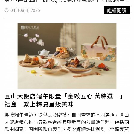
溢；甜粽部分則推出兩款，「芋香紫米粽」以紫米包裹綿密
莎園入口設置了可愛的狗狗雕像，用以紀念老闆娘瑪莎與丈
「Low & Slow」風格，選用在地食材調味，期待將德州烤
繼續閱讀
04月08日, 2025
芋泥，搭配紅豆與椰肉散發馥郁甜香；「椰香榴槤粽」則選
夫曾飼養過的多隻愛犬。（圖／魏妤靜攝） 在瑪莎園可遠
肉帶入台灣人的日常，今年4月首間實體門市也正式落腳台
用手工榴槤蓉加上蜜紅豆與黑芝麻，搭配椰香淋醬與綠豆
眺阿里山支脈的層層山巒，於蟲鳴鳥叫聲中讓身心放鬆。
中洲際棒球場，除了推出方便食用的漢堡之外，最貴800元
仁，大口咬下濃烈香氣直衝口腔，榴槤控可不能錯過。此次
（圖／魏妤靜攝） 另一間在台南玉井虎頭山上已開業逾20
的分享肉盤也挑戰洲際現場餐點的最高價。bark.Q黑皮德州
依據4種口味延伸推出10款組合，從輕巧4入組到豪華6入組
年的「瑪莎園」，則是2002年夏天，由國中退休的陳老
煙燻燒烤使用offset smoker烤爐搭配龍眼木柴燒，長時間
皆具，消費者可依喜好自由選擇。除了可於瓦城商城線上訂
師、瑪莎夫妻倆突發奇想，將昔日帶著收養浪浪、帶愛犬們
慢烤形成外層深色、並非燒焦導致的「烤肉殼」。（圖／
購，亦可透過wa10 APP或於集團旗下8品牌全台門市現場訂
散步遊憩的自家山坡地整頓為狗狗紀念花園，後又延伸為景
bark.Q提供）記者會現場展示bark.Q的「旗艦牛前胸肉」、
購。即日起至5/31，凡購買任一款禮盒即可獲得總價值
觀餐廳。這裡不僅是寵物友善空間，還會隨著季節與在地果
「煙燻牛頰肉」等品項，很適合搭配紅酒或單一麥芽蘇格蘭
2,128元的美味饗樂券，內含多品牌消費抵用優惠，將端午
農合作，尤其是將芒果故鄉玉井的愛文芒果用來做成芒果料
威士忌等酒款品嘗。（圖／魏妤靜攝）德州烤肉歷史悠久，
祝福延續至日常餐桌。
理、招牌芒果鬆餅、芒果冰品、芒果乾等。 若說到多元主
2000年初曾興起「Craft Texas Barbecue 職人德州烤肉」，
餐選項可是會讓人有選擇障礙症，除了「松露奶油燉雞」、
其中指標性人物Aaron Franklin擅於使用「offset smoker」
「芒香
東坡肉
」等香氣四溢的料理，更不容錯過創意風味餐
烤爐，在無電力、以純燒柴火的情況下，打造強烈煙燻風
「招牌情人果蔗香豬腳」。這是將榨過的甘蔗汁與醬油做成
味。克里斯丁同樣堅持此技法，他擁有全台第二大、由台中
圓山大飯店端午限量「金緻匠心 萬粽選一」
特製醬汁來醃製豬腳，使其鹹甜交織，點綴上脆口的情人果
大甲在地製造商「鋼鐵男子」製作的offset smoker，如同
禮盒 獻上粽夏星級美味
更是酸甜解膩、增添口感。 「招牌情人果蔗香豬腳」不只
美國人可能就地取材使用蘋果木，克里斯丁使用offset
豬腳Q彈、香氣回甘，套餐還包括沙拉、甜點、湯品與附餐
smoker透過龍眼木柴火長時間燻烤，可形成德州烤肉所追
迎接端午佳節，提供民眾贈禮、自用需求的不同選擇，圓山
飲料，份量不小。（568元，圖／魏妤靜攝） DATA 景美是
求由肉汁的油水與調味料在長時間煙燻與高流速對流下，所
大飯店精心推出五款融合經典與新意的限量端午粽，包括兩
吉景觀咖啡餐廳 電話：（06）575-4395 地址：台南市楠西
造就的外層深色「烤肉殼」，並讓食物產生濃郁的煙燻底
款由國宴主廚團隊親自製作，多次媒體評比獲獎「金龍裹蒸