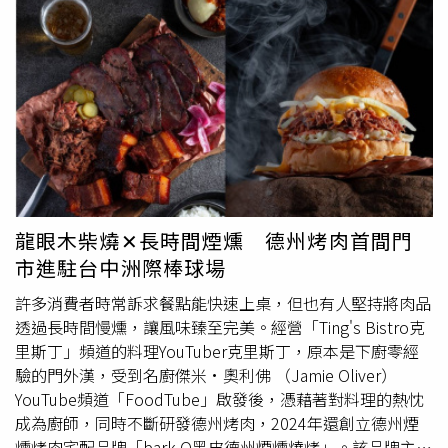
的肥瘦比例，搭配噶瑪蘭威士忌、紹興酒與紅麴特製滷汁慢
工梅子凍、特調果茶，邊欣賞180度山景，讓人備感愜意。
燉入味。看準現代人注重養生，今年也首度推出囊括3款健
（圖／魏妤靜攝）像是位於台南楠西梅嶺的「景美是吉景觀
康養生粽的「萬豪臻穀粽禮」，以全穀物、珍貴羊肚蕈等天
咖啡餐廳」，就是可以賞景用餐又放空的好去處。2022年
然食材入粽，推出「羊肚蕈紅藜麥養生粽」、「豆皮芋香花
才開幕的這間景觀餐廳視野十分遼闊，雖然海拔僅6百多公
生粽」，以及融入白蘭地酒漬桂圓、糖煮百合及蜜漬蓮子的
尺，但可眺望楠西、玉井的城市風光，天氣好時甚至能看到
「百合紫米粽」，5入裝每組999元含精美保冷袋；另外也
台南北門的海岸。平時最美的時段是黃昏時分，能見到夕陽
少不了曾獲全台飯店評比總冠軍的霸氣款「鮑魚八寶福袋
餘暉、晚霞與山巒的漸層美景，有時雨後還可見夢幻雲海，
粽」，嚴選台灣黑毛豬豬肚、南非鮑魚、碎干貝等食材，每
彷彿置身仙境。除了自然景觀頗具特色，店家也打造打卡點
顆2,299元；還有以富含花椒香氣的和牛入粽的「冠軍犇牛
「天空之心」，只見豎立於水池上的巨大愛心還種滿馬纓丹
粽」，每顆1,099元；Q彈剔透的「冰心甜粽禮」3款口味9
花海，成為不少情侶與親子客群留影的絕佳背景。 由於此
龍眼木柴燒✕長時間煙燻 德州烤肉首間門
入裝，每組699元。凡於5/18前預購還可享早鳥優惠9折，
處靠近梅嶺風景區，除了可規劃順遊步道踏青，店家也將當
市進駐台中洲際棒球場
單筆訂購實付金額滿5,000元享本島單一地址免運優惠，需
地最重要的「梅子」元素帶入餐點醬汁、甜點與飲品中，像
提前3日預訂。瓦城泰統集團推出匯集4款甜、鹹風味粽的
是招牌必吃的「梅醬烤雞腿」不僅肉嫩多汁，還酸酸甜甜十
許多消費者時常訴求餐點能快速上桌，但也有人堅持將肉品
「粽心豐味」端午限定禮盒。（圖／瓦城泰統集團提供）另
分開胃，其他餐點如「法式豬腿排」、「薑黃唐揚雞」也各
透過長時間慢燻，讓風味臻至完美。經營「Ting's Bistro克
外瓦城泰統集團則精選經典料理研發出4款風味粽，其中
具特色。還有多款飲品以天氣型態發想或梅子調和，例如從
里斯丁」頻道的料理YouTuber克里斯丁，原本是下廚零經
「泰式蝦醬肉粽」結合梅花肉、櫻花蝦與鹹蛋黃等食材，加
陰天狀態取名的「曇天」是在檸檬柚子茶裡放入梅子凍，微
驗的門外漢，受到名廚傑米·奧利佛 （Jamie Oliver）
入獨家研製的泰式蝦醬，滋味濃郁鮮香，也將泰式口味融入
顏色帶漸層又富有口感；「豔陽」則以在地芒果做的芒果果
YouTube頻道「FoodTube」啟發後，憑藉著對料理的熱忱
中式傳統；「醇厚麻油雞肉粽」選用吸飽麻油的糯米配上薑
醬搭配青茶與荔枝凍，香甜又不失清爽；「梅是2.0」則在
成為廚師，同時不斷研發德州烤肉，2024年還創立德州煙
末提味，加入鮮嫩雞腿肉、蜜栗子、鴻喜菇等配料，香氣四
咖啡中加入梅子汁，喝起來頗有喝西西里咖啡的錯覺。 瑪
燻烤肉宅配品牌「bark.Q黑皮德州煙燻燒烤」。該品牌主打