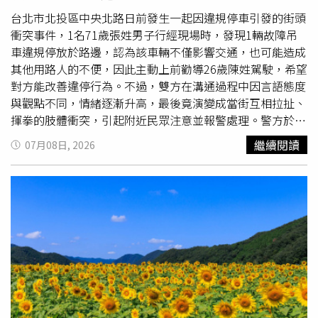
台北市北投區中央北路日前發生一起因違規停車引發的街頭
衝突事件，1名71歲張姓男子行經現場時，發現1輛故障吊
車違規停放於路邊，認為該車輛不僅影響交通，也可能造成
其他用路人的不便，因此主動上前勸導26歲陳姓駕駛，希望
對方能改善違停行為。不過，雙方在溝通過程中因言語態度
與觀點不同，情緒逐漸升高，最後竟演變成當街互相拉扯、
揮拳的肢體衝突，引起附近民眾注意並報警處理。警方於7
日晚間7時4分接獲報案後，立即派遣北投分局光明派出所員
繼續閱讀
07月08日, 2026
警趕赴現場，迅速控制局面，並將兩名當事人帶回派出所釐
清事件經過。經警方調查，雙方均表示沒有受重傷，也都沒
有提出刑事告訴，因此警方並未依傷害罪偵辦。然而，由於
兩人在公共場所互相鬥毆，已涉及違反《社會秩序維護法》
相關規定，警方仍依法將兩人移請裁處。此外，陳姓駕駛違
規停放吊車的行為，也依道路交通管理相關規定開立違規罰
單。這起事件凸顯出，違規停車雖然容易引起其他用路人不
滿，但民眾若因一時情緒失控，以暴力方式解決爭議，不僅
無法真
正解
決問題，反而可能讓自己面臨法律責任。警方也
再次提醒，遇到交通違規情形時，建議透過拍照蒐證、撥打