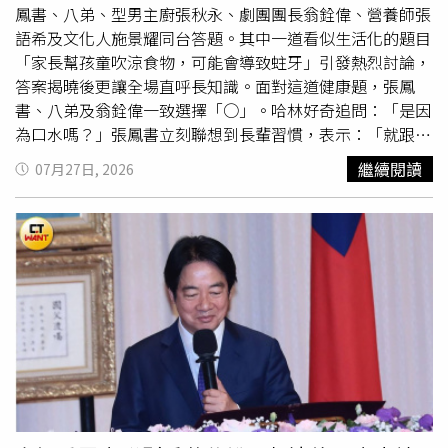
鳳書、八弟、型男主廚張秋永、劇團團長翁銓偉、營養師張
語希及文化人施景耀同台答題。其中一道看似生活化的題目
「家長幫孩童吹涼食物，可能會導致蛀牙」引發熱烈討論，
答案揭曉後更讓全場直呼長知識。面對這道健康題，張鳳
書、八弟及翁銓偉一致選擇「○」。哈林好奇追問：「是因
為口水嗎？」張鳳書立刻聯想到長輩習慣，表示：「就跟阿
嬤嚼碎給孩子吃，不是一樣的事嗎？」但隨即又猶豫地說：
繼續閱讀
07月27日, 2026
「蛀牙可能是糖吧？」哈林則質疑，吹涼食物與直接嚼碎相
比，是否真的會造成影響。張鳳書推測吹氣時可能會夾帶唾
液，還一邊示範笑說：「吹，有時候會牽絲。」沒想到八弟
立刻神補刀：「那是吐涼吧！」一句話讓全場笑翻，八弟則
補充：「感覺細菌會跟著飛沫一起出去。」另一派則有不同
看法。張語希、張秋永與施景耀選擇「╳」，張語希表示：
「除非吹的時候有口水一起噴過去，就像有人吹蠟燭會噴很
多口水，那就有可能；如果只是吹風，應該還好。」哈林聽
完後還模仿阿嬤缺牙吹氣的模樣，笑稱：「搞不好假牙一起
噴出去。」再次逗樂眾人。答案公布後，醫師林品安證實
正
解
為「○」，並解釋，吹涼食物其實可能成為蛀牙菌傳播的
重要途徑，「吹涼食物這個動作，就是對小孩做一個蛀牙菌