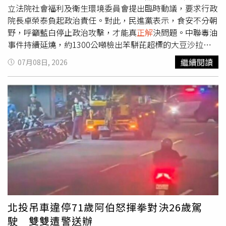
裝備，因此推出象徵機能與運動表現的「adidas
立法院社會福利及衛生環境委員會提出臨時動議，要求行政
Performance」標誌，並沿用至今。
院長卓榮泰負起政治責任。對此，民進黨表示，食安不分朝
野，呼籲藍白停止政治攻擊，才能真
正解
決問題。中聯毒油
事件持續延燒，約1300公噸檢出苯駢芘超標的大豆沙拉
油，早在今年4月便已流向下游業者，歷經近3個月才曝光，
繼續閱讀
07月08日, 2026
也讓外界質疑問題油品早已流入食品加工鏈，引發民眾對食
安的高度憂慮。隨著事件越滾越大，民間針對公部門處理節
奏及通報機制不滿聲浪四起。觀察食藥署近期陸續公布受影
響產品及下架資訊，包括由聯華食品代工的7-ELEVEN「林
聰明雞肉飯飯糰」、「阜杭豆漿經典飯糰」，以及味全部分
醬料、桂冠沙拉、廣達香素食香鬆及塔塔醬等產品皆受波
及。立法院衛環委員會今日邀請衛福部長石崇良就食安議題
進行專案報告，並通過臨時動議，要求相關官員負起政治責
任。對此，民進黨表示，總統賴清德已於日前表示，對於食
安問題沒有妥協空間，該咎責就咎責，當務之急是讓能夠安
心的買到安全的食品。食安不分藍綠黨派，也呼籲在野黨不
用拿食安來做政治攻擊，這無助於解決問題。
北投吊車違停71歲阿伯怒揮拳對決26歲駕
駛 雙雙遭警送辦