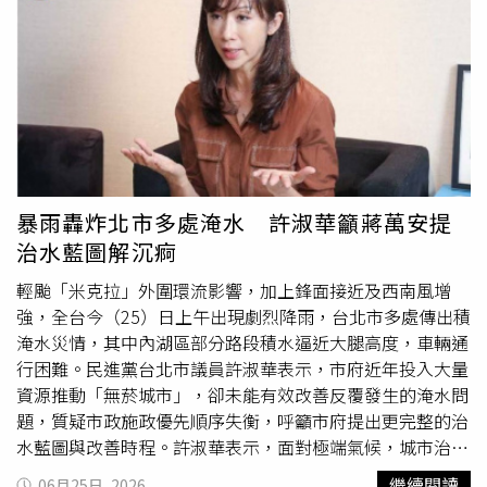
人、自動化設備、醫療科技、數位教育、雲端服務、資安、
打房政策，從《平均地權條例》修法、房地合一稅2.0、法
綠色能源及高階製造仍屬相對有利的方向；反之，缺乏創
人購屋限制，到央行連續七波選擇性信用管制，以及近兩年
新、過度依賴傳統模式或數位轉型速度緩慢的產業，將面臨
銀行自主限貸措施，政策力道之強、密度之高，堪稱台灣房
更大的競爭壓力。3.財運邱彥龍表示小暑不是暴衝型的財
市發展史上少見。然而，回頭檢視這五年的政策成果，卻出
運，而是「穩健累積」的格局，懂得建立現金流、控制支
現一個值得深思的現象：打房政策雖然成功壓縮交易量，卻
出、做好資產配置，比追逐熱門題材更容易累積成果，尤其
未能真
正解
決高房價問題；反而在市場機制受到過度干預
包括共同投資、借貸、保證或高槓桿操作，都應更加審慎。
下，衍生出許多新的後遺症與市場扭曲現象。李同榮分析，
4.人際與感情邱彥龍指出舊朋友、舊客戶、舊合作關係有機
房市短期可以被政策壓抑，但長期仍由基本面決定。當經濟
會重新聯繫，也可能重新修補過去的誤會，但這段時間容易
成長、通膨環境、資金動能與供需 結構等基本力量持續累
暴雨轟炸北市多處淹水 許淑華籲蔣萬安提
因情緒、猜測或溝通不足產生摩擦，因此多傾聽、多確認，
積，最終仍將突破政策的藩籬。因此他認為，2026下半年
治水藍圖解沉痾
比急著爭輸贏更重要，真正能長久的關係，是建立在信任、
房市雖仍處於緩跌修正階段，2027上半年逐步盤穩築底，
尊重與共同成長之上。5.健康邱彥龍表示除了腸胃、消化系
而到了2027年第三季，房市有機會再起，正式進入逐季回
輕颱「米克拉」外圍環流影響，加上鋒面接近及西南風增
統與睡眠品質外，也要留意神經疲勞、肩頸痠痛、壓力累積
溫的新循環。李同榮指房市反彈三房曲正在醞釀形成。（圖
強，全台今（25）日上午出現劇烈降雨，台北市多處傳出積
及情緒焦慮，規律作息、適度運動、減少熬夜、避免過度使
／李同榮提供）政策打房五年，效果有限主因：聚焦房價與
淹水災情，其中內湖區部分路段積水逼近大腿高度，車輛通
用3C產品，都有助於維持身心平衡。對於今年小暑，邱彥
限制需求，反而壓制不了需求與反彈力量李同榮認為，過去
行困難。民進黨台北市議員許淑華表示，市府近年投入大量
龍說並非是壞運，而是一段「重新整理人生方向」的重要時
政策最大的盲點，在於過度聚焦房價結果，而忽略房價形成
資源推動「無菸城市」，卻未能有效改善反覆發生的淹水問
期，當環境充滿變化時，保持冷靜、提升專業、建立信用、
背後的結構性因素。房價高漲的根本原因，從來不只是投機
題，質疑市政施政優先順序失衡，呼籲市府提出更完整的治
善用科技、深化合作，將是未來16天最重要的關鍵，真正的
炒作，而是來自土地供給有限、都市人口集中、產業升級帶
水藍圖與改善時程。許淑華表示，面對極端氣候，城市治理
機會，不是來自一時的幸運，而是來自長期累積的實力與值
動所得成長、資金累積以及通膨推升資產價值等多重因素。
最重要的工作就是保障市民生命財產安全。然而，市府近年
繼續閱讀
06月25日, 2026