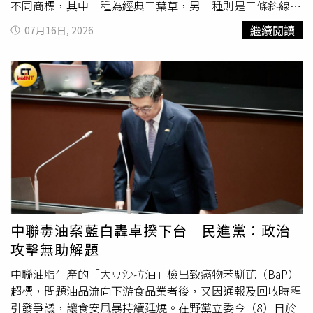
難以吸引買方目光；除非產品本身具備足以支撐高價的條
不同商標，其中一種為經典三葉草，另一種則是三條斜線，
件，否「直接砍個一坪10至20萬，才是消費者會接受
因此好奇詢問「都是adidas，到底有什麼不一樣？」貼文曝
繼續閱讀
07月16日, 2026
的。」Sway進一步指出，若市場價格未回落至數年前水
光後吸引超過6.5萬人按讚，不少網友分享自己的看法，有
準，購屋族不妨保持觀望，因為房屋尚未成交前，利息與管
人認為兩者最大的差異在於定位，一個主打街頭潮流與穿
理費等持有成本仍由屋主負擔。他也建議，有自住需求的民
搭，另一個則以專業運動裝備為主，也有人笑稱「月初可以
眾可積極議價，善用各種資訊工具，包括AI輔助看屋與談
逛三葉草，月底只能逛三條線」、「你就想Toyota跟Lexus
判，爭取更合理的成交價格。他認為，在目前市場氛圍下，
就好」、「左邊（三葉草）會比右邊貴很多」、「右邊設計
屋主若有出售需求，與其透過話術包裝，不如直接反映市場
產品，左邊設計你」。網友指出三葉草的商品價格偏高。
行情調整售價，才更有機會促成交易。
（圖／達志／美聯社）也有熟悉品牌的網友指出，三葉草代
表的是「adidas Originals」系列，主要販售復古、潮流及街
頭風格商品，包含Superstar、Samba等經典鞋款都屬於此
系列；至於三條斜線則屬於「adidas Performance」，產品
涵蓋跑步、籃球、足球及健身訓練等運動用品，更著重機能
性與運動科技。adidas官網也曾介紹兩款Logo的發展歷
中聯毒油案藍白轟卓揆下台 民進黨：政治
程。三葉草標誌於1972年推出，當時品牌首次跨足服飾市
攻擊無助解題
場，最初僅應用於服裝產品，之後逐步延伸至部分鞋款，並
自2000年起正式成為「adidas Originals」系列的代表標
中聯油脂生產的「大豆沙拉油」檢出致癌物苯駢芘（BaP）
誌。至於三條斜線Logo則是在1991年問世，品牌當時希望
超標，問題油品流向下游食品業者後，又因通報及回收時程
打造更專注於專業運動領域的產品線，提供運動員更完善的
引發爭議，讓食安風暴持續延燒。在野黨立委今（8）日於