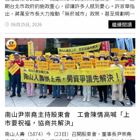
說，與其想硬幹，不如先整頓內部、補足資源、等待時機成
點歷史高峰，最終在股市崩盤後引發股房雙跌。雖然今天的
期台北市政府的施政重心，卻讓許多人感到憂心。許淑華指
熟，否則容易白忙一場，看不到真正結果。
產業環境與金融體系遠較當年健全，但資金過度集中於單一
出，蔣萬安市長大力推動「無菸城市」政策，甚至規劃明年
市場的風險，仍值得高度警惕，限貸後遺症開始浮現。換屋
編列至少1億元經費建置與維護相關設施。還傳出需要跨局
繼續閱讀
06月25日, 2026
與高價市場受不當政策壓制，造成市場機能逐漸失衡，累積
處大量調派人力支援稽查，連健康服務中心、捷運局、停管
反彈能量政策限貸，首先受到衝擊的是換屋市場。許多家庭
處等單位都可能被動員，造成基層人員負擔沉重，也讓不少
原本希望透過出售舊屋換購新屋，卻因貸款限制而進退兩
市民質疑市府是否錯置施政優先順序。許淑華續指，相較之
難。其次是高價住宅市場，高資產族群與企業主的資產配置
下，攸關市民生命財產安全的治水工程與防災整備，卻遲遲
需求受到壓抑，使高價住宅交易長期停滯。第三則是建商推
看不到相對應的決心與成效。上週超大豪雨襲擊台北市，不
案趨於保守。在限貸、缺工、缺料與高成本環境下，建商開
只是信義區再度傳出淹水災情，公館地區、衡陽路等地也出
始縮減推案規模與購地速度。短期看似抑制供給，但長期卻
現道路積淹水情形，內湖部分地區甚至出現半台汽車泡在水
可能導致未來供給不足。換言之，政策雖然降低市場熱度，
中的畫面。許多市民在社群平台分享所在地區淹水狀況，部
卻也同時削弱市場正常運作功能。「經濟、通膨、資金、需
分水溝周邊更再次出現大量蟑螂四處竄逃，甚至在積水中載
求」才是真正房市翻轉政策藩籬壓制的四大關鍵能量李同榮
浮載沉的駭人景象，反映出都市排水系統面對強降雨時仍存
進一步解釋為何說基本面將翻轉政策面，主要有四大利因：
在明顯壓力。許淑華表示，去年超大豪雨造成信義區吳興地
第一是經濟高度成長：AI產業帶動半導體、伺服器、雲端運
區、福德地區嚴重淹水，今年豪雨再度來襲，同樣區域又出
南山尹崇堯主持股東會 工會陳情高喊「上
算及相關供應鏈持續成長，台灣GDP維持相對強勁表現，
現積淹水情形。這已非單一事件，而是長期存在卻未被有效
市要祝福，協商共解決」
2026預期增長9.4%，經濟成長代表企業獲利增加、就業穩
解決的系統性問題。事實上，相關地區的排水改善與水土保
定與所得提升，最終都將反映在住宅需求上。第二是通膨效
持問題，多年前就已被提出警訊，地方民代也曾要求市府評
南山人壽（5874）今（23日）召開股東會，董事長尹崇堯