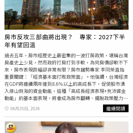
正解
決問題、建立信任，誰就更容易脫穎而出。此外，邱彥
龍提醒6月30日至7月24日水星逆行，容易出現溝通誤解、
資訊混亂、交通延誤、電子設備故障、合約反覆確認等情
況，這段期間適合重新整理計畫、檢查文件及修正策略，不
適合因市場情緒或未經證實的消息而倉促做出重大決定，凡
房市反攻三部曲將出現？ 專家：2027下半
事多確認比急著下判斷更重要。邱彥龍分析，7月8日起海王
年有望回溫
星正式逆行，也讓許多原本看似美好的合作、投資或人際關
係開始接受現實的考驗，其中假消息、誇大宣傳、投資陷阱
過去五年，房市經歷史上最密集的一波打房政策，堪稱台灣
與情緒操控都可能增加，因此不論是投資理財、商業合作或
房產史上少見，然而政府打房打到手軟，為何房價卻軟不下
感情互動，都應以事實與數據為依據，不要只憑感覺或一時
來，房市表現跌幅卻非常有限？房市趨勢專家 李同榮直指
衝動。邱彥龍還針對以下五大領域分析提出建言：1.國際局
重要關鍵：「經濟基本面打敗政策面」。他強調，台灣經濟
勢邱彥龍分析，小暑星盤顯示全球仍將持續聚焦AI人工智
在GDP將連續兩年達到8.6％以上的高成長下，促使股市湧
慧、半導體、資安、雲端運算、智慧醫療、高速通訊、國防
入排山倒海的資金動能，這種「高成長經濟表現+充沛資金
科技與能源安全等領域，台灣在半導體、AI智慧的應用製
動能」的基本面表現，將會成為房市翻轉、擺脫政策壓力與
造、精密電子及高科技供應鏈方面，仍具有相當競爭優勢，
藩籬的主要關鍵，房市反彈走勢三步曲正在醞釀形成：
繼續閱讀
06月25日, 2026
有望持續吸引國際合作與資金關注，不過，全球市場波動仍
2026 H2修正、2027 H1築底、2027 Q3回溫。房市短期可
可能受到國際政策、利率、匯率及地緣政治影響，投資人宜
以被政策壓抑，但長期發展仍由經濟基本面決定李同榮指
控制風險，避免追高殺低。2.產業邱彥龍說AI應用、機器
出，從2021年開始，台灣房市經歷史上最密集頻繁的一波