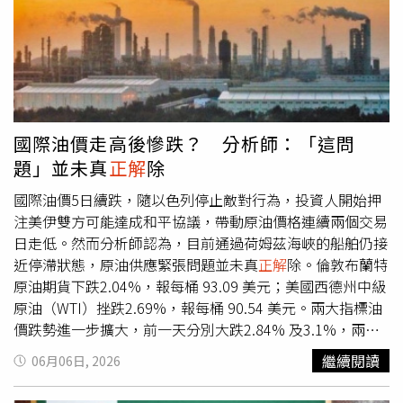
17歲青少年則將預設啟用相關保護機制。此外，政府也正研
議限制無限滑動（InfiniteScroll）、社群媒體宵禁，以及禁
止18歲以下青少年使用具備戀愛或情感陪伴功能的AI聊天機
器人，希望從源頭降低網路成癮與不當內容接觸風險。施凱
爾表示，社群媒體已對許多年輕人的生活造成深遠影響，部
分平台透過演算法設計與推播機制，讓孩子長時間沉浸於手
機與螢幕世界。他強調，政府推出禁令的目的就是「把童年
國際油價走高後慘跌？ 分析師：「這問
還給孩子」，讓年輕人擁有更多現實生活中的時間、自由與
題」並未真
正解
除
安全感。「在現實生活中，沒有家長會讓孩子跟完全不認識
的成年人單獨相處，但在網路世界，這種情況每天都在發
國際油價5日續跌，隨以色列停止敵對行為，投資人開始押
生，因此政府必須介入。」英國政府認為社群媒體已對青少
注美伊雙方可能達成和平協議，帶動原油價格連續兩個交易
年心理健康造成衝擊，因此祭出全球最嚴格管制措施之一。
日走低。然而分析師認為，目前通過荷姆茲海峽的船舶仍接
英國政府指出，在政策研擬期間共收到約11.6萬份民眾意
近停滯狀態，原油供應緊張問題並未真
正解
除。倫敦布蘭特
見，其中超過83%家長認為社群媒體帶來的風險大於益處，
原油期貨下跌2.04%，報每桶 93.09 美元；美國西德州中級
約90%受訪者支持將社群平台使用年齡提高至16歲。近年
原油（WTI）挫跌2.69%，報每桶 90.54 美元。兩大指標油
英國陸續發生與社群媒體內容相關的自我傷害、網路霸凌及
價跌勢進一步擴大，前一天分別大跌2.84% 及3.1%，兩日
心理健康惡化案件，也讓社會要求加強管制的聲浪不斷升
累計跌幅超過5%。不過受中東衝突升溫帶動，布蘭特原油
繼續閱讀
06月06日, 2026
高。部分民調更顯示，家長對禁令的支持率超過九成。不
本周仍上漲 1.18%，WTI 周漲幅3.64%，有望創下近三周以
過，這項政策並非毫無爭議。反對者認為，全面封鎖未必能
來首度周線收紅。市場最關注的仍是荷姆茲海峽航運恢復情