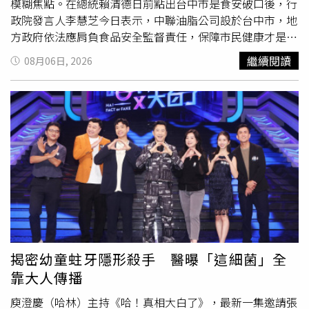
模糊焦點。在總統賴清德日前點出台中市是食安破口後，行
政院發言人李慧芝今日表示，中聯油脂公司設於台中市，地
方政府依法應肩負食品安全監督責任，保障市民健康才是首
要職責，但市府卻將焦點放在政治攻防，令人感到遺憾。對
繼續閱讀
08月06日, 2026
此，台中市政府發言人林谷隆回應，無論是先前豬瘟事件或
此次問題油品爭議，多位專家學者都認為，問題癥結在於中
央邊境管制及原料管理出現漏洞，而非地方查緝失職。他指
出，台中市政府主動再次前往業者稽查，卻反遭中央批評，
令人難以理解。林谷隆進一步表示，中央召開會議後訂定
「問題油品含量低於20％可免下架」的處理標準，但相關會
議竟讓業者全程參與，引發部分與會專家質疑決策程序及內
容。他指出，不少學者認為，這項標準並未真
正解
決食安問
題，反而可能衍生更多爭議。林谷隆呼籲，民眾目前最關心
的是食品安全，而非政治口水，希望中央政府正視外界對邊
境管理及食安制度的質疑，回應社會關切，不應以政治攻防
模糊事件焦點。
揭密幼童蛀牙隱形殺手 醫曝「這細菌」全
靠大人傳播
庾澄慶（哈林）主持《哈！真相大白了》，最新一集邀請張