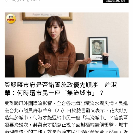
得信任的人品。邱彥龍建議，這段時間可多祭拜太上老君、
然而過去政策卻多集中於需求面的抑制，例如限制貸款成
大力推動「無菸城市」，甚至規劃明年編列至少1億元建置
文昌帝君、關聖帝君、城隍爺(城隍夫人)、土地公(土地
數、提高持有與交易稅負、限制法人購屋與多屋族投資等措
及維護相關設施，還需跨局處調派人力支援稽查；反觀攸關
婆)、地基主與灶神，其中太上老君有助於穩定心神、提升
施，本質上都屬於需求管理工具。這些政策確實讓投資需求
市民安全的治水工程與防災整備，卻遲遲看不到相對應的成
智慧；文昌帝君適合求判斷力、考試運與溝通順利；關聖帝
降溫，也使成交量快速萎縮，但並未增加住宅供給，更無法
果。她質疑，市政資源有限，施政應有輕重緩急，市民更期
君則可助防小人、擋是非；城隍爺(城隍夫人)有助於明辨善
改變人口與產業持續集中於都會區的現象。因此政策形成一
待的是一座面對豪雨不再提心吊膽的「無淹城市」。身為松
惡、化解暗中干擾；土地公(土地婆)、地基主與灶神，則能
個矛盾結果：交易量大幅縮減，但房價跌幅卻遠低於預期，
山、信義區市議員，她提到，近期豪雨造成信義區、公館、
穩住家運、財庫與日常生活根基。服裝則可多穿米白色、奶
這也是近兩年房市最明顯的特徵。股市因AI產業爆發而大
衡陽路及內湖等地再度傳出積淹水災情。其中，去年嚴重淹
茶色、淺灰色、天空藍、湖水藍、墨綠色、香檳金與淡紫
漲，政府管房不管股，政策矛盾與後遺症逐漸浮現李同榮進
水的信義區吳興、福德等地，今年豪雨來襲後仍再次積水，
色，其中米白、奶茶與淺灰色能穩定情緒，避免水星逆行帶
一步指出，另一個值得檢討的現象是政策方向的失衡。近年
顯示問題並非單一事件，而是長期存在的系統性問題。她表
來的焦躁；藍色系有助溝通順暢、降低誤會；墨綠色能穩住
政府與央行幾乎將所有焦點集中在房市，形成「管房不管
示，相關地區排水改善及水土保持問題多年來已多次被提
財運、提升判斷力；香檳金可增加貴人運；淡紫色則有助安
股」的政策格局。房貸受到層層限制，但股市資金卻在AI浪
出，地方也曾要求市府評估擋水牆等改善措施，但至今仍未
定心神。飾品方面，邱彥龍建議可配戴白水晶、青金石、海
潮帶動下快速膨脹，房貸受限制買房，但貸房入股卻受銀行
見具體成果。許淑華強調，蔣萬安市府至今仍看不出完整且
質疑蔣市府是否錯置施政優先順序 許淑
藍寶石、藍寶石、黑曜石、黃水晶、黃藍寶石、鈦晶、祖母
鼓勵，資金集中在股市操作槓捍，當冲亂象盛行，政府管房
具體的治水藍圖。她指出，面對極端降雨日益頻繁，市府應
華：何時還市民一座「無淹城市」？
綠、綠幽靈、翡翠與紫水晶。其中白水晶可幫助淨化雜念；
不管股，資本市場過度擴張與集中，風險逐步增高。從
全面檢討治水系統、強化防洪設施、改善高風險區域排水能
青金石可提升智慧與辨識力；海藍寶與藍寶石則可強化溝
2025年4月至2026年6月，台股由20,235點大幅上漲至
力，並提出具體時程與績效目標。她強調，台北市擁有充足
受到颱風外圍環流影響，全台各地傳出積淹水與災情。民進
通。最後邱彥龍引用《易林·離之鼎》卦：『缺破不成，胎
48,218點，漲幅超過138%。與此同時，房市卻因限貸措施
的財政資源與行政能量，市民期待的是能真
正解
決問題的治
黨台北市議員許淑華今（25）日於臉書發文表示，花大錢打
卵不生，不見其形。』綜合提出建議，今年小暑期間不可只
而陷入交易量急凍。資金大量流向股市，而非房市。這種現
理能力，也呼籲蔣萬安市府儘速提出讓市民安心的治水方
造無菸城市，何時才能還給市民一座「無淹城市」？信義區
看表面熱鬧，若根基已經不穩或條件不足，再急著推動也難
象與1989年至1990年期間的歷史背景竟有幾分相似。當年
案。
還要淹幾次，蔣萬安才願意正視？面對極端氣候衝擊，城市
有成果，感情與財運，也都要先修補漏洞、穩住基本盤再
房市率先反轉後，資金全面轉進股市，推升台股漲至12,682
治理最核心的工作，就是保障市民生命財產安全。然而，近