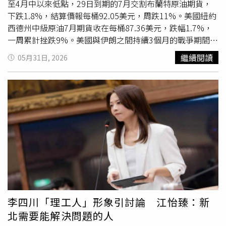
請專家學者發表意見。台北商業大學財政稅務系教授黃耀輝
至4月中以來低點，29日到期的7月交割布蘭特原油期貨，
指出，《財政紀律法》明定，政府支出成長、差短降低、債
下跌1.8%，結算價報每桶92.05美元，周跌11%。美國紐約
務控制及財源籌措，不應受政治或選舉因素影響。若外界質
西德州中級原油7月期貨收在每桶87.36美元，跌幅1.7%，
疑中央是為了選舉考量才推出相關政策，確實可能涉及財政
一周累計挫跌9%。美國與伊朗之間持續3個月的戰爭期間，
紀律疑慮。黃耀輝也表示，年輕夫婦不敢生養，與高房價造
市場不斷傳出衝突即將結束的消息。不過，美方與伊朗對協
繼續閱讀
05月31日, 2026
成的居住負擔有高度關聯，因此政府若要處理少子化問題，
議內容的說法仍存在落差，伊朗表示未來荷莫茲海峽通行安
不能忽視房價與居住壓力。他建議，少子化涉及多重面向，
排恐仍須依其設定條件進行。根據伊朗法斯通訊社報導，伊
應思考制定人口政策基本法，提高相關政策的法律位階，並
朗將根據「自身預先制定的安排」重新開放這條水道。伊朗
檢討各項預算配置，將更多資源投入鼓勵生養與家庭支持，
曾表示，在衝突結束後，將對通過海峽的船隻進行管理，並
才有機會更全面處理少子化問題。
向過境船舶收取費用。能源分析人士也提醒，即便荷莫茲海
峽重啟，原油供應未必能立即回到戰前水準。短線觀察，油
價已率先反映停火與復航想像；但只要中東局勢尚未完全降
溫，全球能源市場恐怕難真
正解
除警報。
李四川「理工人」形象引討論 江怡臻：新
北需要能解決問題的人