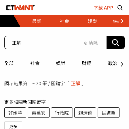
跳至主要內容區塊
下載 APP
最新
社會
娛樂
財經
⊗ 清除
全部
社會
娛樂
財經
政治
顯示結果第 1 ~ 20 筆 / 關鍵字「
正解
」
更多相關新聞關鍵字：
許淑華
蔣萬安
行政院
賴清德
民進黨
更多