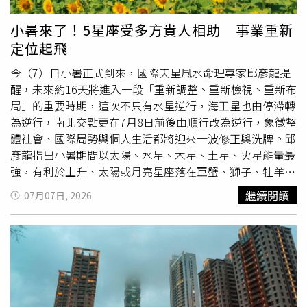
110報案或向相關單位檢舉，由執法人員依法處理，避免自
行與對方發生衝突，以免小事演變成治安事件。北投分局強
小暑來了！5星座受多方貴人相助 事業重新
調，任何以暴力方式處理糾紛、破壞公共秩序的行為，都將
定位起飛
依法究辦，絕不寬貸。同時也呼籲駕駛人應遵守交通規則，
不任意違規停車，共同維護道路安全與社會秩序，避免因一
今（7）日小暑正式到來，國際天星風水命理專家邱彥龍提
時方便或情緒失控，造成雙方都必須承擔法律責任。
醒，未來約16天將進入一段「重新調整、重新檢視、重新布
局」的重要時期，這次不只有水星逆行，海王星也由停滯轉
為逆行，南北交點更在7月8日前後由順行改為逆行，象徵整
體社會、國際局勢與個人生活都將迎來一波修正與洗牌。邱
彥龍指出小暑期間以太陽、水星、木星、土星、火星能量最
強，有利於上升、太陽或月亮星座落在巨蟹、獅子、牡羊、
雙子、處女等5星座的人，貴人會來自團隊、人脈、科技領
繼續閱讀
07月07日, 2026
域、長輩或舊合作對象，能幫助事業重新定位、資源再次整
合，但逢水逆、海王星逆行，凡事不能只聽表面，別被假消
息或情緒牽著走，穩住判斷，運勢就會慢慢打開。邱彥龍提
到，從整體星盤來看，太陽落在巨蟹座又具強勢能量的情況
下，通常代表家庭、安全、民生、照護、醫療跟教育等議題
將成為社會焦點，大家會更重視生活品質、家庭穩定與財務
安全，政府與企業也將面臨更高的責任與信任考驗，誰能真