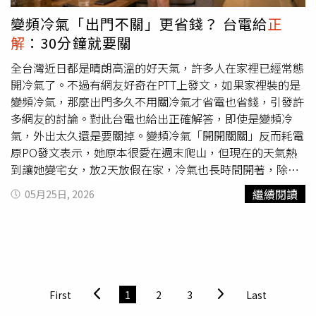
變頻冷氣「出門不關」更省錢？ 台電給
正
解
：30分鐘就要關
全台灣近日都是晴朗高溫的好天氣，許多人在家裡已經常態
開冷氣了。不過有網友好奇在PTT上發文，如果家裡裝的是
變頻冷氣，那麼出門多久不用關冷氣才省電也省錢，引發許
多網友的討論。對此台電也給出正確解答，即使是變頻冷
氣，外出太久還是要關掉。變頻冷氣「開開關關」反而耗電
原PO發文表示，她原本很愛在週末爬山，但現在的天氣熱
到讓她變宅女，放2天放假在家，冷氣也長時間開著，除非
確定出門的時間會超過1小時，否則根本不會關，因為她知
繼續閱讀
05月25日, 2026
道用變頻冷氣「開開關關」反而耗電。但原PO還是想確
認，那到底要出門多久才適合關冷氣呢？因為查Google 說
出門短暫1～2小時可以不用關，除非跟朋友聚餐或出門辦
事，不然這天氣在週末很少離開家裡這麼久啊，難道真的都
不關冷氣？許多網友是出門4小時以上才關冷氣網友在推文
中回應表示，「8小時以上，平時上班的時候」、「吃飯不
First
1
2
3
Last
關，上班才會關，4小時吧」、「短暫出門根本不必關，4小