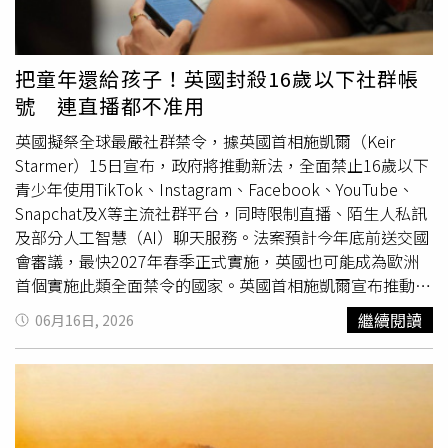
萬，遊戲要課60元都要想好久，是我格局小了」、「我33
塊都還要考慮要不要課」、「我連首儲30元都要想很久」、
「我玩皮克敏課了33元都覺得良心不安了」、「19萬4個月
把童年還給孩子！英國封殺16歲以下社群帳
太誇張囉，我以前瘋線上遊戲，最多也才1個月3000」、
號 連直播都不准用
「現在小孩好猛，我手遊1個月有沒有1900都不知道」、
「40歲的我被朋友約要買285元的皮克敏造型禮包，我想了
英國擬祭全球最嚴社群禁令，據英國首相施凱爾（Keir
一個禮拜還是沒下手」、「30歲的我，傳說造型1500，考
Starmer）15日宣布，政府將推動新法，全面禁止16歲以下
慮2天」、「40歲、1個小孩，傳説要錢的造型直接
青少年使用TikTok、Instagram、Facebook、YouTube、
pass」。還有人建議，「Google Play去查消費紀錄，看得
Snapchat及X等主流社群平台，同時限制直播、陌生人私訊
到」、「金融卡簽帳功能關了，也不要開網路銀行，沒錢請
及部分人工智慧（AI）聊天服務。法案預計今年底前送交國
他自己去打工」、「我一再提醒自己的孩子，金融卡不要辦
會審議，最快2027年春季正式實施，英國也可能成為歐洲
簽帳功能，你信用卡刷了不明費用可以申訴有機會免扣，簽
首個實施此類全面禁令的國家。英國首相施凱爾宣布推動16
帳卡扣了就是扣了」、「下一次記得把簽帳消費關掉或者取
歲以下禁用社群媒體政策，最快2027年春季實施。根據
繼續閱讀
06月16日, 2026
消，純粹就是只有存錢或銀行提款就好了，不然很多事情都
《CNBC》、《德國之聲》（Deutsche Welle）等外媒報
不會知道，等到知道了就歸零了」、「可以去設定每日金額
導，這項被外界稱為「澳洲升級版」的政策，不僅比澳洲去
上限，但關掉這功能才是根本」。
年底上路的社群媒體禁令更進一步，管制範圍也擴大至直播
與互動功能。根據規劃，16歲以下用戶將無法使用主流社群
平台，也不得透過平台進行直播或與陌生成年人聯繫；16至