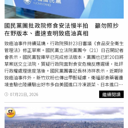
用中聯油品製成的食品，並全面清查、抽驗中聯油4月至6月
生產的30批油品及數百項預防性下架商品。本週一已向社會
說明抽驗結果，專家諮詢會議也於週二作成決議，確認沒有
問題的商品恢復上架，有問題的產品則依法銷毀，以恢復市
國民黨團批政院修食安法慢半拍 籲勿照抄
場秩序。如今，食藥署將啟動獨立第三方查廠調查，唯有釐
在野版本、盡速查明致癌油真相
清問題本質，才能真
正解
決問題，持續精進食品安全管理制
度。談及後續修法，賴清德指出，行政院23日院會將討論
致癌油事件持續延燒，行政院預計23日審議《食品安全衛生
《食安法》修正草案及相關執行法規，將從源頭管理、製程
管理法》修正草案。國民黨立法院黨團今（21）日召開記者
管理、異常通報、品質管理及數位管理等五大面向，全面強
會表示，國民黨智庫早已完成修法版本，黨團也已於20日將
化食品安全管理機制，進一步提升食品安全把關能力。賴清
草案送交立法院，質疑行政院面對食安危機反應遲緩，批評
德強調，現階段正是中央與地方攜手解決問題的時候，雙方
行政權處理速度落後。國民黨團書記長林沛祥表示，近期除
都應確實履行法定職責，共同建立完善的食品安全管理體
致癌油事件外，新竹炊粉也傳出甲酚疑慮，衛福部食藥署邊
系，守護國人飲食安全。他並呼籲，立法院朝野各黨審議
境查驗也陸續驗出好市多自美國進口冷凍蔬菜、日本進口哈
《食安法》修正草案時，應秉持理性、科學的態度，回歸專
密瓜等產品農藥殘留不符規定，認為接連發生的食安事件，
繼續閱讀
07月21日, 2026
業、凝聚共識，共同健全食安制度，守護國人健康。
已讓民眾對日常食品安全產生疑慮。林沛祥指出，國民黨智
庫在食安事件爆發後即著手研擬修法內容，15日完成草案，
20日正式送交立法院議事處，行政院卻要等到23日才安排
審議，質疑政府面對重大食安事件處置速度過慢，也擔心最
終僅流於形式，未能真
正解
決問題。他並表示，希望行政院