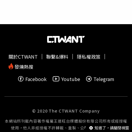
時內」、「幾小時可以將溫度開高幾度就好」。但也有網友
主張出門就關冷氣，方便行程變動。台電解答多久需要關冷
氣過去就曾經謠傳過，變頻冷氣可以10小時不關冷氣，對此
台電就解答，變頻冷氣雖然比較省電，但如果出門10小時不
關機，為了維持室內固定溫度，壓縮機仍需要持續運轉，累
計下來的用電還是會比出門關掉冷氣高。台電建議，短時間
外出大約30分鐘內，可以考慮不關冷氣，但長時間外出，台
電還是建議您要關冷氣，省電也省荷包。 爆紅手搖撐不到1
關於CTWANT
聯繫&爆料
隱私權政策
年！「李有甜」突宣布全數停業 醫檢師曬泛黃照找17年前
「漂亮姐姐」 網3小時神到了 國1北上南屯路段「路面下
發燒熱搜
陷」封閉搶修釀大回堵
Facebook
Youtube
Telegram
© 2020 The CTWANT Company
本網站所刊載內容著作權屬王道旺台媒體股份有限公司所有或經授權
使用，他人非經授權不許轉載、重製、公開播送或公開傳輸。
知道了，請關閉視窗