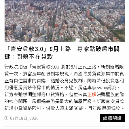
提出修法版本時，不要直接沿用國民黨團已完成的內容，認
為行政部門擁有完整行政資源，修法進度卻落後在野黨，難
以向社會交代。國民黨立委羅智強則在記者會中點名多名民
進黨及政府人士，批評其近期針對食安事件的相關發言及應
對方式，認為未能有效回應社會關切。國民黨立委游顥表
示，食品安全應採取零容忍態度，政府至今仍未向社會清楚
說明一級致癌物苯駢芘的來源與形成原因，呼籲相關單位儘
「青安貸款3.0」8月上路 專家點破房市關
速完成調查並公開結果，讓民眾了解事件真相，重建社會對
鍵：問題不在貸款
食安管理的信心。
行政院拍板「青安貸款3.0」將於8月正式上路，新制新增限
貸一次、排富及年齡限制等規範，希望將房貸資源集中於真
正有自住需求的首購、結婚及育兒族群，同時降低投資客利
用優惠房貸炒作房市的情況。不過，房產專家Sway認為，
新方案雖然調整部分申貸資格，但並未真
正解
決購屋族面臨
的核心問題，房價過高仍是最大的購屋門檻。新版青安貸款
新增申貸資格限制，借款人須未滿50歲，且年所得須低於
200萬元，同時依各縣市訂定房屋總價上限。貸款額度方
繼續閱讀
07月18日, 2026
面，首購族最高維持1000萬元，新婚家庭提高至1200萬
元，育有未成年子女的家庭則可申貸最高1500萬元，希望