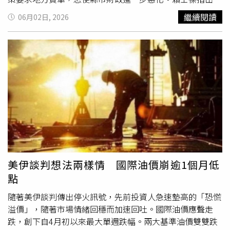
少子化問題確實嚴重，也需要政府積極因應，但政策不能只
繼續閱讀
06月02日, 2026
喊口號，財源更應明確。他表示，將要求「少子化大禮包」
的財源必須透過修法支應，清楚釐清中央與地方的分攤責
任。若中央不同意修法，就應由中央全額負擔，不能讓地方
財政持續惡化，進而排擠其他重要施政。賴士葆也批評，民
進黨執政後不斷主張在野黨無權透過修法增加社會福利支
出，認為這屬於行政院職權。但他回顧，民進黨過去在野
時，也曾提出老人津貼等社會福利政策主張，並成為地方選
舉的重要訴求。賴士葆質疑，為何民進黨在野時可以提出社
福加碼，現在卻不准在野黨透過修法推動社福政策，這是明
顯雙重標準。賴清德總統5月27日宣布「台灣人口對策新戰
略—家庭支持篇」，將少子女化問題定位為國家安全層級課
題，並從生育、養育、教育三大階段出發，提出加補助、減
美伊談判想法兩樣情 國際油價崩逾1個月低
負擔、多彈性、增照顧四大策略，涵蓋安心生養、強化托
點
育、教育加碼、友善職場及居住減壓等五大面向，共推出18
項措施。不過，由於部分財源需由地方縣市負擔，也引發在
隨著美伊談判傳出停火訊號，先前投資人急速墊高的「恐慌
野黨質疑中央「請客卻要地方買單」。賴士葆今日也針對
溢價」，隨著市場情緒回穩而加速回吐。國際油價應聲走
「少子化大禮包」能否真
正解
決少子化問題召開公聽會，邀
跌，創下自4月初以來最大單週跌幅。兩大基準油價雙雙跌