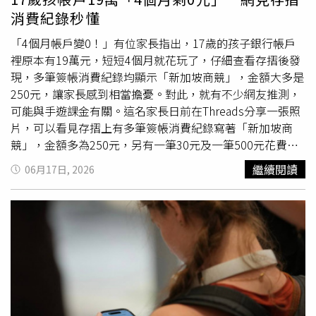
大建設區與人口持續流入區域將率先回升；而人口流失、產
象型政策，不如拿出更具體的作為，全面檢討治水系統、強
消費紀錄秒懂
業空洞化與供給過剩地區則可能持續盤整。市場不必期待政
化防洪設施、改善高風險區域排水能力，並提出具體時程與
策鬆綁，基本面終將突破政策藩籬房市發展歷史一再證明，
績效目標。許淑華說，「無菸城市」或許是市府想追求的願
「4個月帳戶變0！」有位家長指出，17歲的孩子銀行帳戶
政策可以影響短期市場情緒與交易量，卻無法改變長期供需
景，但對多數市民而言，更迫切的期待是能夠擁有一座面對
裡原本有19萬元，短短4個月就花玩了，仔細查看存摺後發
結構與經濟趨勢。當經濟持續成長、資金持續累積、通膨推
豪雨不再提心吊膽的「無淹城市」。面對反覆發生的淹水問
現，多筆簽帳消費紀錄均顯示「新加坡商競」，金額大多是
升資產價值，而供給又逐漸收縮時，市場終究會回歸基本
題，蔣萬安市長應該給台北市民一個明確的答案：究竟何
250元，讓家長感到相當擔憂。對此，就有不少網友推測，
面。因此，未來房市最大的轉折點，不在於打房政策是否持
時，才能提出讓市民真正安心的解決方案？
可能與手遊課金有關。這名家長日前在Threads分享一張照
續或鬆綁，而在於基本面力量何時突破政策藩籬。李同榮的
片，可以看見存摺上有多筆簽帳消費紀錄寫著「新加坡商
觀點維持不變：2026 H2緩跌修正、2027 H1盤穩築底、
競」，金額多為250元，另有一筆30元及一筆500元花費，
2027 Q3逐季回溫。短期政策面或許占上風，但長期而言，
而這也讓原PO無奈發文求助，「請問有人知道這是什麼
繼續閱讀
06月17日, 2026
基本面終將打敗政策面。房市基本面與對策面對峙與結局。
嗎？小孩銀行帳戶19萬，4個月帳戶變0。」貼文曝光後，
（圖／李同榮提供）股民賺翻帶動消費潮！ 服務業測驗點
不少鄉民紛紛在底下留言，「250和500是遊戲幣喔」、
飆5年高 台經院看旺景氣打房就到這裡？ 李同榮曝「股房3
「手遊儲值吧，看名稱是Garena，這家公司代理的手遊都
劇本」 最慘恐重演37年前覆轍台灣的黃金五年來了？總經
蠻多小朋友在玩」、「
正解
就是傳說，競舞娛樂只剩這個
學家揭5大原因：可能會開始生孩
了」、「就是課金手遊啊，買一堆有的沒有的，皮膚、抽獎
卷」、「這是買遊戲點數！這個是遊戲內直接連動扣款，速
度很快，連點就扣完了，我家小孩也曾經這樣過」、「小孩
當課長了還沒感覺，版主需要好好的讓小孩認知到這個後果
要自負了，只能當學費了」。也有人說，「現在月薪10幾