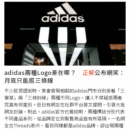
減輕婚育家庭購屋負擔。利息補貼機制則維持與現行方案相
同，貸款戶前3年可享全額利息補貼，之後3年逐步遞減，最
終回歸2.275％利率。以最高貸款額度估算，新婚家庭累積
可節省約27萬元利息支出，育有未成年子女家庭則可省下約
33.75萬元。不過，Sway在臉書發文表示，青安3.0與現行
制度相比並沒有太大差異，購屋族真正面對的問題不是貸款
條件，而是房價過高、產品品質，以及建商施工安全等問
題。他指出，以新北市為例，一般適合居住的住宅價格普遍
超過千萬元，坪數稍大的物件更可能達兩、三千萬元，因此
是否享有青安優惠，對多數民眾而言已不是決定是否購屋的
adidas兩種Logo差在哪？
正解
公布網笑：
主要因素。Sway也回顧，早期青安政策因限制較少，一度
月底只能逛三條線
吸引部分投資客利用優惠房貸進場，隨後政府陸續增加資格
限制，並清查不符資格的貸款案件。他認為，目前房市投資
不少民眾逛街時，常會發現相鄰的adidas門市分別掛著「三
環境已與過去不同，短期透過房地產獲利並不容易，若需要
葉草」與「三條斜線」兩種不同Logo，讓人不禁疑惑兩者
長期持有，部分投資人甚至認為資金投入股票市場的報酬與
究竟有何差別。近日有網友在社群平台發文提問，引發大批
流動性更具吸引力，因此房地產已不再是理想的投資標的。
網友討論，對此，adidas官方也曾說明，兩種標誌分別代表
Sway認為，目前房市買氣能否回溫，關鍵仍在價格。他表
不同產品系列，從品牌定位到販售商品皆有所區隔。一名網
示，若建案未提出實質降價或優惠方案，僅靠行銷宣傳恐怕
友在Threads表示，看到同樣都是adidas品牌，卻出現兩種