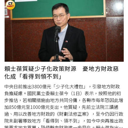
真
正解
決問題。澳洲去年實施類似措施後，英國廣播公司
況。瑞銀（UBS）分析師Giovanni Staunovo表示，只要荷
《BBC》曾報導當地VPN下載量大幅增加，而學術研究也發
姆茲海峽的石油流動仍受限制，油價中長期仍傾向上漲，供
現，約三分之二青少年仍能透過各種方式繞過限制繼續使用
應緊張問題並未真
正解
除。根據市場數據顯示，本月初僅有
社群媒體。英國東倫敦大學（University of East London）
4艘油輪成功通過海峽，而戰前每日平均通行約130艘。分
學者指出，目前仍缺乏足夠證據證明禁令能有效改善青少年
析師指出，目前油價仍能維持在每桶90美元以上，顯示市場
心理健康問題，因此不應將其視為唯一解方。科技業界同樣
雖預期和平談判有機會成功，一旦談判破裂，原油價格可能
強烈反彈。Meta警告，全面禁令可能讓青少年轉向監管更
迅速重返100美元。
少的匿名平台，增加潛在風險；YouTube則認為，一刀切的
政策可能剝奪年輕人接觸優質教育與知識內容的機會。科技
法律專家黛安穆勒內克斯（Diane Mullenex）也指出，當管
賴士葆質疑少子化政策財源 憂地方財政惡
制範圍擴及直播、跨境服務與AI聊天機器人後，執法難度將
化成「看得到領不到」
大幅提高。然而英國政府態度強硬，強調兒少安全將優先於
科技企業利益，未來仍將持續推動相關立法，希望打造更安
中央日前推出3800億元「少子化大禮包」，引發地方財政
全的網路環境。
負擔疑慮。國民黨立委賴士葆今（1日）表示，按照他的初
步推估，若相關措施由地方共同分攤，各縣市每年恐因此增
加850億元至1000億元支出。他質疑，先前立法院三讀通
過、用以改善地方財政的《財劃法修正案》，至今仍因行政
院未副署導致地方「看得到、領不到」，如今中央再推出政
策要求地方買單，恐使縣市財政進一步惡化。賴士葆指出，