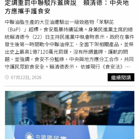
定調重罰中聯駁斥蓋牌說 賴清德：中央地
的大傳染，因為嬰孩時期口腔其實沒有任何蛀牙菌」，他指
方應攜手護食安
出，造成蛀牙的主要細菌「轉糖鏈球菌」，幾乎都是由大人
傳給孩子。林品安進一步說明，除了吹涼食物，咬碎食物餵
中聯油脂生產的大豆油遭驗出一級致癌物「苯駢芘
食或親吻嘴巴等行為，都可能將細菌傳給幼童。當孩子約6
（BaP）」超標，食安風暴持續延燒。身兼民進黨主席的總
個月開始長出乳牙後，細菌便可能快速附著並侵蝕牙齒，提
統賴清德今（22）日主持民進黨中執會時表示，政府在事件
高蛀牙風險。聽完專業解析後，哈林忍不住驚呼：「我們一
發生後第一時間勒令中聯油停工、全面下架相關產品，並祭
直以為吃東西不刷牙才會蛀牙，所以小朋友蛀牙有很大比例
出史上最高1億7120萬元罰鍰，沒有所謂蓋牌、護航的問
是透過大人。」林品安則補充，研究顯示，幼童蛀牙菌幾乎
題，並強調，食安不分藍綠，中央與地方應分工合作，共同
都是由照顧者傳染，2至3歲幼童已有約三成出現蛀牙情形，
守護民眾飲食安全。賴清德表示， 依據現行《食安法》，
因此照顧者的口腔衛生及餵食習慣格外重要，也讓現場來賓
中央負責訂定食品安全標準、擬訂相關法規與政策，並建立
繼續閱讀
07月22日, 2026
全都驚訝不已。
食安預警及稽核制度；地方政府則負責轄區內食品安全管
理，包括主動查核、抽樣檢驗、產品下架、發布預警及依法
採取必要管制措施。賴清德提到，食藥署於6月30日接獲通
報後，隔天即邀請台中市政府共同前往查廠，第一時間勒令
中聯油停工，並要求福壽、福懋、泰山等3家食品公司全面
下架相關產品，同時依法裁罰中聯油1億7120萬元，司法機
關也已介入偵辦，並無外界所稱「蓋牌」或「護航」情形。
賴清德指出，基於食安優先原則，政府也預防性下架所有使