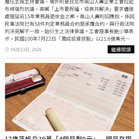
應：全球已進入高成本時代，營建成本、人工成本及土地成
估擋水牆等改善措施，但至今仍未見具體成果。許淑華說，
擔任主席主持會議，場外則是台北市南山人壽企業工會拉起
本持續墊高。房地產作為抗通膨資產，其長期價值自然受到
更令人擔憂的是，蔣萬安市府至今看不出完整且具體的治水
布條強烈抗議，高喊「上市要祝福，協商共解決」要求儘速
支撐。第三是資金動能：近年股市創造大量財富效果，未來
藍圖。面對極端降雨日益頻繁的現況，市府沒有提出明確的
處理延宕15年業務員退休金之案。南山人壽則回應說，係因
當股市進入高檔震盪階段後，部分獲利資金勢必尋求新的資
治水目標，沒有系統性建置擋水牆等防洪設施，也未積極評
民事法院已有58件判定業務員合約是承攬合約，與行政法院
產配置方向，而房地產仍是台灣資金最重要的停泊港之一。
估滯洪池等更具前瞻性的調洪措施。許淑華提到，過去柯文
判決見解不一致，始衍生之法律爭議。工會理事長施少華表
第四是需求壓制，供給收縮：近年因需求被壓制，建商推案
哲擔任市長時，曾投入155億元預算推動「海綿城市」建
示，民國100年7月22日「潤成投資控股」以21.6億美元
趨於保守，新供給成長有限，而都更、危老與土地取得難度
設，目標就是提升城市面對強降雨的調適能力，包含透水鋪
（約新台幣628億元）得標美國AIG集團旗下南山人壽
繼續閱讀
06月23日, 2026
持續增加，未來供給面反而逐漸收縮。這四股力量正在市場
面、雨撲滿、綠屋頂、污水再利用等。然而當豪雨一次次來
97.57%的股權，該價格遠低於當時中國信託金控的標購價
底部持續累積。房市醞釀反彈走勢三步曲：2026 H2修正、
襲，同樣地點反覆淹水，讓人不得不追問：市府是否已針對
30億美元。這中間高達8.6億美元（約新台幣252億元）的
2027 H1築底、2027 Q3回溫李同榮認為，目前房市仍未完
失效環節進行全面檢討？許淑華說，今年北市府預計編列25
價差，本質上就是業務員的退休金與權益。南山人壽表示，
全脫離修正階段。2026下半年市場價格仍有小幅修正空
億投入治水工作，比2022年蔣市長上任前年度預算11億還
公司向來恪守法律規範，希望循法律途徑以弭平相關爭議。
間，但跌幅已逐漸收斂，交易量也將逐季回溫。進入2027
多兩倍，而蔣萬安市長上任至今，每年還是淹水！新的治水
由於所爭議之議題核心在於公司與業務員間法律關係認定，
上半年後，市場將進入止跌盤穩築底階段。隨著信用管制逐
戰略與具體改善計畫到底在哪裡？這是市民迫切想知道的！
涉及公司整體業務制度，其影響擴及適用相同業務制度之全
步調整、換屋需求回流以及市場信心恢復，房價跌勢將劃下
許淑華表示，市政資源有限，施政必須有輕重緩急。打造更
體業務人員，須同時兼顧全體業務員權益、制度一致性，若
休止符。到了2027第三季，基本面累積的力量可望重新主
友善的公共環境固然重要，但當市民仍面臨淹水風險、財產
僅處理個別裁罰案並無法真
正解
決爭議。
導市場。包括資金回流、剛性需求釋放、供給不足逐漸浮現
受損，甚至人身安全受到威脅時，治水、防災與基礎建設理
等因素，都可能帶動房市逐季回溫。當然，未來不會再出現
應擺在更優先的位置。許淑華指出，台北市擁有全台最充沛
全面普漲格局，而是進入「大分化時代」，下一波房市的漲
的財政資源與行政能量，市民期待的不是華麗的政策包裝，
幅將會比上一波減少。科技產業聚落、軌道經濟核心區、重
而是真
正解
決問題的治理能力。與其把大量行政能量投入形
17歲孩帳戶19萬「4個月剩0元」 網見存摺