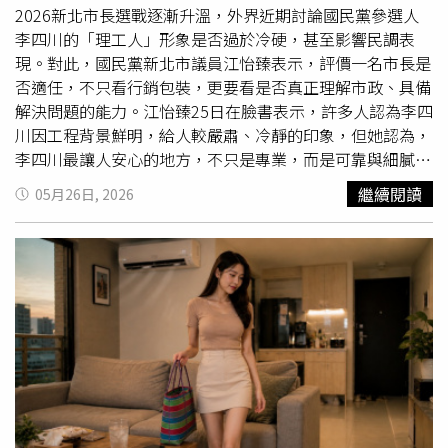
2026新北市長選戰逐漸升溫，外界近期討論國民黨參選人
李四川的「理工人」形象是否過於冷硬，甚至影響民調表
現。對此，國民黨新北市議員江怡臻表示，評價一名市長是
否適任，不只看行銷包裝，更要看是否真正理解市政、具備
解決問題的能力。江怡臻25日在臉書表示，許多人認為李四
川因工程背景鮮明，給人較嚴肅、冷靜的印象，但她認為，
李四川最讓人安心的地方，不只是專業，而是可靠與細膩的
一面。江怡臻指出，自己過去曾在新北市府擔任副發言人，
繼續閱讀
05月26日, 2026
與李四川共事過。她回憶，2022年首次競選連任時壓力很
大，李四川特地到土城競選總部替她加油，還主動詢問是否
需要協助，讓她感受到對方體貼的一面。她也提到，先前曾
帶李四川拜訪在三峽推動地方創生的人士，討論三峽河整治
與河岸營造。當時李四川一到現場，便能迅速掌握問題，並
提出可能方向，也分享過去整治磺港溪的經驗。江怡臻表
示，李四川並非只會喊口號，而是真的懂治理、懂工程，也
能看見地方痛點。她強調，新北需要的不是只擅長行銷的
人，而是能提出具體內容、真
正解
決問題的人。