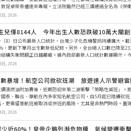
定值預計將於今年9月正式對外公布。
，敦促卓榮泰儘速來專報。立法院雖然已經三讀通過全名為《保
台中G5站案」總銷16億元及「冠德崇德綻」總銷67億元。除「
特別預算總上限為新台幣7,800億元，不過較行政院原本喊出的1.
 Tower Y09」及「冠德台中G5站案」為商辦案。馬志綱表
2日, 2026
分之一不可謂不高，卓榮泰也針對此缺口喊出將在《憲法》規範
這幾年都有在調整住宅與商用的開發比例。他認為，接下來商辦
加」等補救方向，確保軍購條例「3大塊拼圖」的「台灣之盾」、
對於不同產品冠德都在嘗試階段，因此「冠德K Tower Y09」
生兒僅8144人 今年出生人數恐跌破10萬大關
落實。民眾黨立院黨團（圖）呼籲閣揆卓榮泰該著手針對軍購話
售的首案。冠德除了積極布局商辦，在台中也有飯店的規劃，冠德
（8）日公布最新人口統計，台灣少子化危機警訊持續擴大。截至
團總召陳清龍直指，既然行政院、國防部、民進黨立院黨團都講
，包含商辦、台中首座「Global Mall 環球購物中心」及
%，更創下單月出生數新低紀錄。另外，全台總人口數已降至232
臣本周五就召開協商，敦促卓榮泰趕快到立院做專案報告。同黨
凱悅集團合作。馬志綱表示，冠德看這件事是商用不動產組合概
口結構失衡問題正日趨嚴峻。據內政部最新人口統計數據顯示，今年
算既然已經有編商購跟委製部分，便該回歸年度預算處理。洪毓
有怎麼創造人流、交流產生事情。對於未來將會自行經營或是委託
%；若與去年同期相比，亦減少540人，年減6.22%。累計今年1至
與無人機產業，但相關預算其實陸續已砸了229億，另外2026年
通，預計第四季較有明確答案。對於房市，馬志綱認為，現在的
8日, 2026
3萬7974人，大幅銳減5786人，衰退比例高達15.24%。
然預算沒少過，如今無人機發展卻仍牛步「到底是誰的問題？」
前還有政策影響，購屋者還在消化當中。他坦言，的確這一兩年
。若從年度趨勢進行推估，去（2025）年全年新生兒總數為10
大家對購屋這件事回到本身需求上，長期市場也會更健全。總經
變數暴增！航空公司掀砍班潮 旅遊達人示警避雷
以此比例計算，今年全年的新生兒總數恐僅剩約9萬1965人，預
來可預期在通膨或資產投資趨勢下，市場除了有剛性需求還有獲
在調漲燃油附加費後，近期恐迎來第二波衝擊「策略性減班」。
新生兒保衛戰」，恐創使上跌破10萬大關的極限紀錄。在各縣市
於房市來說是好的支撐。現在市場回歸地段力、產品力等基本面
含國泰、聯合、華航在內多家知名航空公司，自5月起已陸續砍班
。觀察各地方數據，外島與偏鄉地區的表現相對較佳，粗出生率前3
出來，在市場上做出差異性，再把服務做好，才不容易被市場淘
幅，更需留意航班被取消或併班的風險，尤其是非熱門時段。蓋瑞
8）及澎湖縣（千分之6.05）。反觀西部都會區與部分縣市則表
燃油附加費的調漲往往只是連鎖反應的開端，隨之而來的便是航
）、基隆市（千分之2.91）及嘉義市（千分之3.02）。此外，
4日, 2026
空已計畫自5月中旬起削減約2%的航班，其旗下的香港快運（HKEx
總人口數相比去年同期已減少10萬2730人，單月亦較3月減少
等地甚至將停飛至6月底；美籍的聯合航空也預計削減全球5%的
影下，台灣已連續2年多處於人口負成長狀態。
減少近60%！皇帝企鵝列瀕危物種 氣候變遷衝