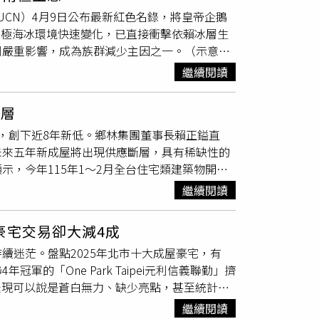
東京、首爾、曼谷、倫敦及大阪等多個熱門目的
 Nature，IUCN）4月9日公布最新紅色名錄，將皇帝企鵝
為買機票後「怕取消」。但蓋瑞哥表示，通常熱
反映南極海冰環境快速變化，已直接衝擊依賴冰層生
票價特別低廉的班次，近期面臨併班或取消的機
到嚴重影響，成為族群減少主因之一。（示意圖
的購票策略，如善用外籍航空與國籍航空費率調
皇帝企鵝族群的關鍵因素。皇帝企鵝仰賴穩定的海冰
從住宿或當地交通細節節省開支，不應因機票價
繼續閱讀
導致繁殖失敗並提高死亡率。相關觀測亦顯示，
勝過機票的價差。
族群數量自1999年的約220萬隻，下降至目
斷層
9年至2018年間族群已減少約一成。科學家進一
斬，創下近8年新低。鄉林集團董事長賴正鎰直
45萬隻以下，族群將持續快速下滑。專家指出，
未來五年新成屋將出現供應斷層，具有稀缺性的
企鵝的繁殖、覓食與換羽過程。由於其對環境變
，今年115年1～2月全台住宅類建築物開工
氣候因素外，疾病風險亦逐漸增加。研究指出，
六都表現中，僅桃園市與台南市分別以15.5%及
受到影響。專家警告，隨著全球暖化，病原體可
繼續閱讀
究室分析，建商推案意願直直落，已完全反映在
臨新的生存壓力。此外，南極海洋生態鏈亦出現
室指出，近期中東局勢動盪波及全球原油與航
間接影響依賴其為食的海洋動物，進一步壓縮皇
豪宅交易卻大減4成
水泥、鋼筋等基礎建材，或是防水層、PVC塑
動，並依據《巴黎協定》將全球升溫控制在攝氏
續迷茫。盤點2025年北市十大成屋豪宅，有
石方去化管道受限、地下室開挖成本暴漲的壓力
維護企鵝繁殖環境的重要措施。此次皇帝企鵝列入
的「One Park Taipei元利信義聯勤」擠
開工宅數暴增五成數據顯示，2025年前三季全
全面衝擊。
場表現可以說是蒼白無力、缺少亮點，甚至統計還
777宅，年增54.5%。賴正鎰指出，若中東戰火持
整揭露於實價登錄，CTWANT委託台灣房屋以
本三年完工的建案將拉長到四、五年，這導致未
繼續閱讀