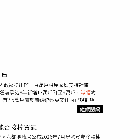
萬戶
內政部提出的「百萬戶租屋家庭支持計畫
選前承諾8年新增13萬戶降至3萬戶，
減幅
約
，有2.5萬戶屬於前總統蔡英文任內已規劃項
，草案還設有替代機制，這5000戶未必全數透過
繼續閱讀
Rs都市改革組織、托育及就業政策催生聯盟、
選前社宅承諾，要求行政院重新檢討政策方向。
」能否接棒買氣
的規劃，但方案後來未獲採納。過去一年多來，
。六都地政局公布2026年7月建物買賣移轉棟
將興建規模降至3萬戶，與原先承諾出現明顯