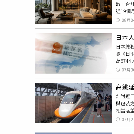
數，合計
落差。
近19個
政策公
場仍處
作。蔡
08月0
同時包
度，使
全面轉
也背離
日本人
交屋潮
行政院
日本總務
價格與
據《日
少家庭透
萬674
3.0自
國居民人
子女家庭
07月3
新高。日
年限不
988人
3.0。
高鐵
加1萬2
自備款與
針對近
日本籍人
支持，但
與包裝
口統計
價、最
相當落
國居民
價，買
劃，並
與貸款
07月2
建構發展
到基本
顧問團
善，買