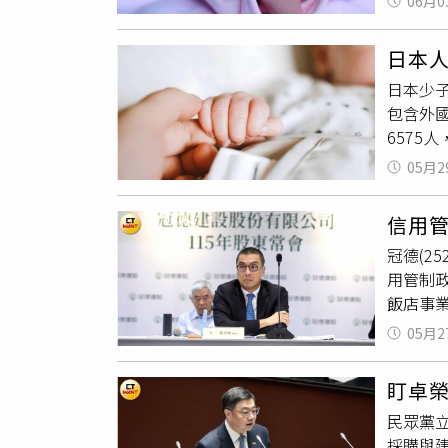
要建設
06月0
人，雖然
人在面
持續與
國立社會
計自己花
打造安
日本人
提前出現
4875
日本少子
年除了
23%大
包含外國
升。其
執行長斯
6575人
的則是沖
對於「
查自19
前一年增
仍釋出
05月2
萎縮幅度
跌破50
樂意接
速，是
對。
信用
而暫時
冠德(2
縣中，
用管制
都市周
飯店事
縮。原本
總部大
性的高
05月2
議。馬志
嚴重，包
8%。合
海道減少
盯卓
億元減少
10%的
民眾黨
前年有三
亞超越，
採購與
億元總銷