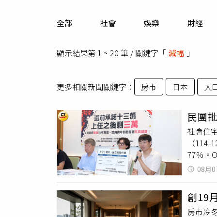
人物
汽車
全部
社會
娛樂
財經
專欄
房產新勢力
顯示結果第 1 ~ 20 筆 / 關鍵字「
減幅
」
更多相關新聞關鍵字：
房市
日本
人
民團批
社會住
（114
77％。
目，若扣
08月0
直接興
台灣勞
創19
彭揚凱
房市冷冬
民間團