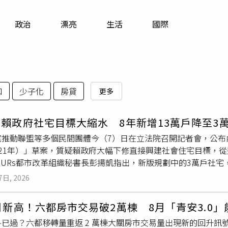
寵物
政治
漂亮
生活
國際
運勢
運動
梅酒
口
少子化
房貸
更多
賴政府社宅目標大縮水 8年新增13萬戶降至3
宅推動聯盟等多個民間團體今（7）日在立法院召開記者會，公布
-121年）」草案，質疑賴政府大幅下修直接興建社會住宅目標，從
OURs都市改革組織秘書長彭揚凱指出，新版規劃中的3萬戶社宅
除既有計畫，賴清德任內新增興建數量僅剩5000戶。他並表示
7日, 2026
建完成，也可能改採包租代管方式執行。社會住宅推動聯盟、OU
工陣線及台灣青年思潮等團體共同出席記者會，批評政府未落實
月新高！六都房市交易破2萬棟 8月「青安3.0
表示，內政部去年1月曾依賴清德競選政見提出新增13萬戶社宅
已過？六都移轉量重返 2 萬棟大關房市交易量出現新的回升訊號
體持續陳情與抗議，希望中央維持原訂目標，如今最新草案卻明確