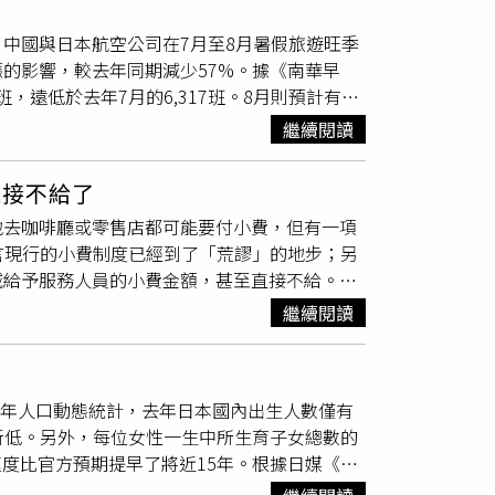
，其每公里造價約介於66億元至78億元，而高
產品總價，仍是決定個別市場表現的關鍵。對自
彙整的數據，中國與日本航空公司在7月至8月暑假旅遊旺季
界所稱未來經費將增加至6,000億元，並無專
準備購買的區域，是否已出現成交量回升、議價
的影響，較去年同期減少57%。據《南華早
整經費，亦須依相關法定程序重新檢討，不能以
然大漲，而是原本只看不買的人開始成交。六都
，遠低於去年7月的6,317班。8月則預計有
5平、假日約15%至17%的小客車車流；考
穩定回升，仍須看青安3.0執行、銀行核貸、
司。對此，OAG亞洲區主管帕特爾（Mayur
減幅
仍可達3%至6%，顯示本計畫對分擔北宜
？六都7月建物買賣移轉合計20,506棟，月增
繼續閱讀
的市場需求似乎已與航空公司在這段期間所規劃的運
車影響的另一項交通選擇。鐵道局進一步表示，
增加代表房價即將上漲嗎？不一定。交易量通常比價
苗宣稱，若台灣海峽發生衝突，東京可能部署軍
韌性、改善北宜及東部鐵路長期面臨的運能瓶
、議價空間、貸款條件與產品差異。Q3：7月
直接不給了
警示，呼籲中國公民避免前往日本旅遊，部分中
班次與運能提升有限；未來透過雙系統分流，由
月移轉主要反映此前成交及交屋。政策效果最快應從
地去咖啡廳或零售店都可能要付小費，但有一項
今年已取消將近9,000班飛往日本的航班。日
線城際、區域通勤及貨運調度彈性，進一步提升
符合資格者最高1,000萬元，新婚2年內家庭最
言現行的小費制度已經到了「荒謬」的地步；另
將由原本的3,000日圓調升至15,000日圓
互補、相互備援的運輸系統。西部高鐵通車近二
行依鑑價、信用、所得及還款能力審核。Q5：房貸
減給予服務人員的小費金額，甚至直接不給。根
00日圓。在日本今年前5大入境旅遊市場中，只有來
收亦持續提升(臺鐵整體運量提升約40%，營收
代表貸款條件全面放寬。貸款成數、鑑價及信用
年人進行民調，結果顯示，有44%的消費者表
大陸於2025年前9個月一直是日本最大的旅
率的運輸分工，為國人提供多元運輸服務。此外，
繼續閱讀
房嗎？自住買方仍應根據收入穩定度、自備款、
eil Saunders）說明，大眾對於小費的
，仍未見緩解跡象，也削弱了中國消費族群前往日
已超過新臺幣3,635億元，現正執行、已核定
務評估。農曆七月買房裝修好時機！ 命理師曝
比例不斷調高，以及被要求支付小費的場景變得
旅客在2026年將進行約1.65億至1.75億
動花東鐵路雙軌電氣化、南迴線形改善及宜蘭線路
場好時機嗎？「挺青安」優惠方案齊發 現在是首
訪者承認已經減少內用給的小費；其次是生鮮外
今年預計僅能迎來約480萬至580萬名中國旅
將持續投入臺鐵建設，推動整體路網發展。至於
5年人口動態統計，去年日本國內出生人數僅有
收入也出現顯著下滑。顯見消費者在面對食品、
空公司在內的中國航空業者，今年7月與8月的航
，鐵道局表示，此說法毫無根據。交通部早於
年創新低。另外，每位女性一生中所生育子女總數的
點。許多美國民眾將矛頭指向普及化的數位結帳
的航班安排，與去年相比幾乎沒有變化。OAG的
此逐步推動四項關鍵計畫，建構北環、南環及東部
速度比官方預期提早了將近15年。根據日媒《讀
費比例越來越高，動輒從15%、20%或飆升至
各大樞紐機場，支援旅客轉機前往北美地區，維
局重申，高鐵延伸宜蘭不僅是改善北宜交通的重
數僅67萬1236人，比前一年減少了1萬4937
例已較半年前的66%明顯下降，反映出越來越多
已轉向東南亞市場，其中又以越南最為顯著。