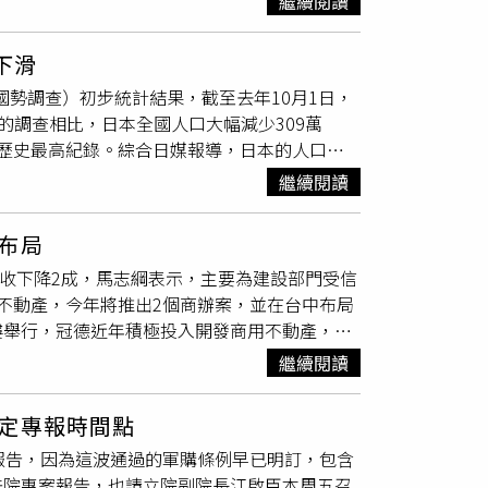
衡發展及強化國土運輸韌性的關鍵一環。未來將
繼續閱讀
放緩，但人口縮減的速度仍遠超官方想像。日本
的選項。調查數據發現在過去一年中，消費者估
灣整體鐵路運輸效率與公共運輸服務品質，逐步
才會跌至67萬大關，如今這項數據卻在2025年
，低於2025年底調查時的150美元（約新台幣
下滑
續10年下滑的困境。若從各一級行政區來看，前一
的45%降至41%；外送員的
減幅
更劇烈，從
國勢調查）初步統計結果，截至去年10月1日，
去年情況稍有變化，共有13個縣的生育率出現回
半年內的小費比例同樣全面走低。Popmenu
前的調查相比，日本全國人口大幅減少309萬
平，這也是東京都近9年來首度止跌；生育率最高
賴這份收入的基層勞工衝擊最大；他也補充，消費者
新歷史最高紀錄。綜合日媒報導，日本的人口普
曙光，日本去年共有48萬9119對新人結婚，較
、或在一般零售店接受招待等。儘管如此，調查
已是日本總人口連續第3屆在普查中呈現衰退，且
到新冠疫情衝擊，導致結婚對數在時隔90年後首度
工基本薪資並徹底廢除小費制度，他們其實非常
繼續閱讀
分析指出，少子化所導致的「自然減少」持續加
，去年則減少了6836對，降至17萬9068
冠肺炎疫情期間，大量旅居海外的日本國民因避疫
布局
之一。從地域分布來看，日本全國47個都道府
併營收下降2成，馬志綱表示，主要為建設部門受信
全面陷入倒退。在過去，許多地方人口會流入大
不動產，今年將推出2個商辦案，並在台中布局
神奈川縣更是自1945年二戰終戰以來首度萎
樓舉行，冠德近年積極投入開發商用不動產，而
破880萬人大關，顯見都會區也無法倖免於結構
次在新總部大樓舉行，僅僅20分鐘就完成會
全國之冠，東北地區與中國、四國地區的衰退最為
繼續閱讀
占營收近17%、營造業占75%、百貨業占
%）緊隨其後；若以流失的絕對人數計算，則以北
0%，稅後淨利為15.56億元，較113年度之55.50
558個區域）都面臨人口流失，其中人口流失超過
定專報時間點
下降3成，主因受信用管制政策延續影響，此外，因為
在全球排名方面，日本的總人口排名已正式被衣索比
報告，因為這波通過的軍購條例早已明訂，包含
案，所以有較大落差。冠德預計今年將推出150
5%。本次普查的全國回收率為80.7%，最終的
法院專案報告，也請立院副院長江啟臣本周五召
 Tower Y09」總銷31億元、台中北屯