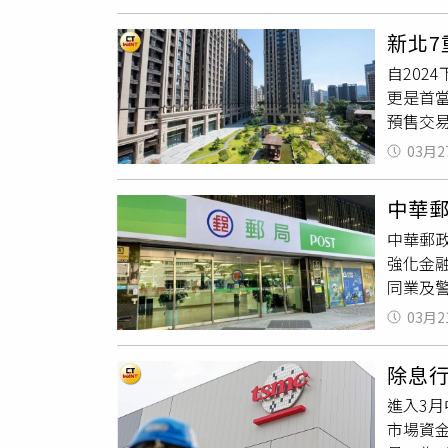
成交單價
來三、
「One
鄉林集
新北7
Taip
移工、
自20
供）位
措施，
更是首當
特，內
住族而
預售交
達家門，
已動工
心副理陳
售，震
大關鍵字
03月2
圍轉趨
價過高
法恐再
有7個
官司，
中華郵
區預售屋
利開胡。
中華郵政
來的低
天價。
強化金
年的預售
而從冠軍
同業及
成。陳
萬元、總
ATM車
對親民
與愛妻
03月2
局AT
整體房
琚」因
露出，才
有2個
名的是「
除息
大範圍
完善，
董事長
進入3
上與金
不少新
宅王首
市場資金
示警功
降低，
4,00