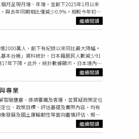
第二個月呈現月增、年增，並創下2025年1月以來
，不僅讓選舉承諾失去意義，也可能對未來政府
4棟，與去年同期相比僅減少0.9%。相較今年初市
年起逐步推動，歷經中央、地方與民間團體多年合
正逐步回到實際成交市場。不過，建物移轉棟數
住宅及都市更新中心，並建立社宅財務與興辦制
繼續閱讀
全部解讀為7月新增買氣，更不能直接等同房價
大幅縮減，等於削弱多年建立的社宅推動體系，
氣會在 7 月集中爆發？主要有三大支撐力道：
一信表示，目前相關計畫仍處於草案階段，希望
升移轉量。信用管制邊際效應遞減： 買賣雙方對
。
億2000萬人，創下有紀錄以來同比最大降幅。
」。股市財富效應發酵： 上半年台股走高，不
基本台帳」資料統計，日本籍居民人數減少91
3.0 正式上路！額度最高衝 1500 萬青安
連續第17年下降。此外，統計數據顯示，日本境內外
，新婚2年內家庭提高至1,200萬元，育有未成年
下總務省自2013年開始針對外國居民進行統計以來的
過規定、區域房屋總價限制，以及申貸年齡加貸款
繼續閱讀
增加。2025年，從海外移居日本的人數達72萬
交屋，因此不能將這次19個月新高歸功於青安
年出現日本籍居民增加的情況。東京日本籍人口增
能否於8月至第四季接棒，讓原本仍在試算貸款、
與專業
口的11.1%。除東京都之外，其餘46個都道府縣的
銀行確認 6 大指標青安3.0提高對婚育家庭的
紓解雪隧壅塞、排擠臺鐵及客運，並質疑政策定位
為青森縣與高知縣，兩地
減幅
均為1.7%。這項人
每一名申請人都能貸滿。實際核貸仍須考量房屋鑑
畫定位、政策目標、評估基礎及實際內容，均有
下降與高齡化加劇，日本籍人口持續縮減，而外
屋成交總價符合區域限制，若銀行鑑價低於成交
均衡發展及國土運輸韌性等面向審慎評估、規
本人口結構正在逐漸改變。
安嗎」，還應先向銀行確認：預估貸款成數利率
設應以宏觀思維回歸事實與專業，為下一個世代
稅費與裝修預算量先回升、價格仍分化 房市回
繼續閱讀
5億元（直鐵方案為2,200億元），係由專業工程
會區交易已轉為正成長；銀行房貸排撥情形改
、數量及現行物價條件估算，並經國發會及行政
來仍將呈現區域與產品分化。交易量回升不代表