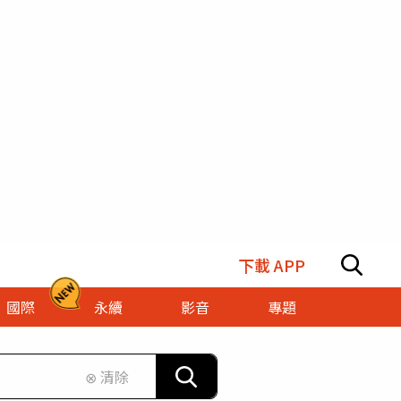
下載 APP
國際
永續
影音
專題
⊗ 清除