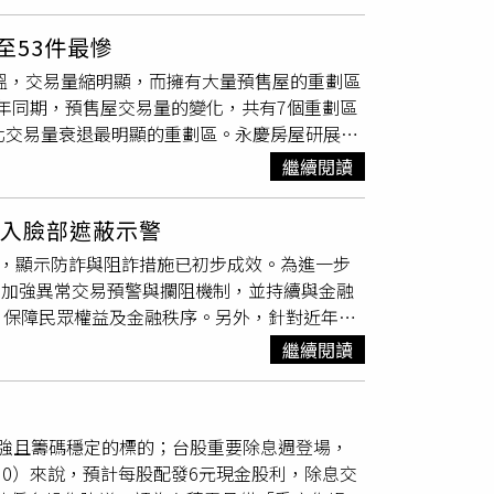
區分別各有4個社區進榜，且過去4連霸豪宅王的
斷口。賴正鎰籲政府鬆綁土建融面對營建困局，
人交易後，被迫讓出冠軍寶座。「One Park
周轉困難損及購屋大眾權益。他強調應加速引進
至53件最慘
有10筆，傲視全台豪宅市場。（圖／元利建設提
此外，他建議應立即暫緩趨嚴的土石方流向管理
降溫，交易量縮明顯，而擁有大量預售屋的重劃區
」造型聞名，已成為台北打卡熱點。不僅外觀獨
升成屋價值賴正鎰認為，雖然工期拉長，但對自
4年同期，預售屋交易量的變化，共有7個重劃區
設有直升機停機坪，超跑與救護車更可搭電梯直
成屋價值」遠高於預售時市價。在通膨壓力下，
北交易量衰退最明顯的重劃區。永慶房屋研展中
」7樓戶曾以每坪高達600萬元、總價18億元出
8兆元超額儲蓄的首選避風港。賴正鎰揭房市3
制後，成功扭轉民眾看漲房價的預期心理，市場氛
係人交易，不算真正買家，完工7年來，因開
高！ 賴正鎰見「1警訊」疾呼：救救國旅住宅三
繼續閱讀
屋買氣迅速降溫，交易量快速下修。其中，新北
弊案，另一頭又面對環狀線地震受損的高額求償
、塭仔圳重劃區等。陳金萍表示，隨著近年重劃
出每坪300萬元的「半價」正式開賣，果真順
導入臉部遮蔽示警
明顯加重。再加上2025年延續2024下半年以
1億元買下「陶朱隱園」17樓戶，創下國內豪宅新
%，顯示防詐與阻詐措施已初步成效。為進一步
後才願意進場，進一步使得這些重劃區在2025
拍造勢宣傳，不過買氣是否能延續有待觀察。
，加強異常交易預警與攔阻機制，並持續與金融
615件迅速下滑至2025年53件，年
減幅
達9
為，薛姓富豪採「無貸款」現金方式，以單價267.2
，保障民眾權益及金融秩序。另外，針對近年
山站，生活機能與交通條件完善，過去因房價相
景觀第一排，還有台語天后江蕙、亞洲天王周杰倫
困難，中華郵政計畫今年上半年在40至50台郵
近年預售屋價格快速攀升，購屋門檻提高，加上
018年預售起，屢屢出現高價交易。「皇翔御
繼續閱讀
出警示音，提醒需脫下口罩或安全帽以確保臉部
顯著萎縮。值得注意的是，新莊3個重劃區中就
總價冠軍。（圖／黃耀徵攝）而成交單價排行第三
首批導入後將觀察運作情況，再視實際成效逐步擴
塭仔圳重劃區，具備大面積整體開發、都市規劃
成交，也是去年的總價冠軍，而買家即為皇翔建設
辦ATM遮蔽辨識與即時語音提醒機制，雖然設計
且房價相較鄰近的板橋、三重具親民優勢，吸引
區，以高隱私、一層一戶特色聞名，曾長年居豪
強且籌碼穩定的標的；台股重要除息週登場，
阻斷詐騙金流。金管會也鼓勵銀行試行臉部遮蔽
主要還是受整體房市氛圍影響，購屋族群出手意願
凌亂的價格登載，此次廖宇祥的交易車位總價
30）來說，預計每股配發6元現金股利，除息交
臉部遮蔽示警功能外，針對警示帳戶，將持續優
全台最貴「車位王」。第四名「聯合大於」成交單價