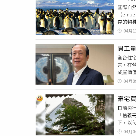
桃園與
國際自然保
地。對
（emp
門航線
存的物
率將大
／Pix
整的「
04月1
進行繁
差輕易
部分企鵝
開工
前約94
全台住宅
步預測，
言，在
若未能
成屋價
化高度
戶數僅1
高病原
04月0
1.8%
能擴大
開工統
變化。
豪宅
運，導
帝企鵝
日前央
膠管等
1.5
「信義哥
下，建
瀕危名
下，以每
台展延開
發現，相
續，通
04月0