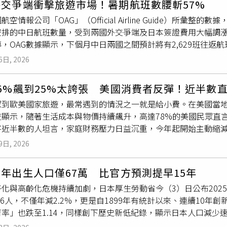
交爭端衝擊旅遊市場！暑期航班數腰斬57%
部會審查，相較目前推動中捷運信義線東延、萬大線、東環線建設
域房價都會同步上漲。人口、產業、交通、生活機能、供給量與
航空情報公司「OAG」（Official Airline Guide）所
蘭每公里造價約60億元，與國內近年軌道建設成本趨勢相當。外
而言，現在最重要的並不是猜測全台房價最低點，而是觀察自己
安排的中日航班數量，受到兩國外交爭端及日本簽證費用大幅調漲
估算基礎及具體依據。若未來因物價、設計或施工條件變動需調
或優質物件去化速度加快。房市的第一個轉折，通常不是價格突
，OAG數據顯示，下個月中日兩國之間預計將有2,629班往返航班
字放大計畫成本。鐵道局指出，高鐵延伸宜蘭通車後，預估可移轉國
重新突破2萬棟，代表市場正在離開最冷的階段；但能否進一步形成
1班，較去年8月的6,127班大幅減少。該份數據涵蓋了23家航空公
壅塞改善後可能產生的衍生交通量，國5平、假日小客車交通量淨
與第四季自住需求能否持續。FAQQ1：六都7月房市交易量是多少
6日, 2026
l）於25日表示：「隨著地緣政治挑戰持續影響旅遊模式，目前
運需求具實質效益，也可為民眾提供安全、穩定、可靠及不受塞
年增8.8%，創2025年1月以來近19個月新高。Q2：交易量
。」中日航班的大規模取消始於去年11月，當時日本首相高市早
伸宜蘭並非僅以解決雪隧塞車為目的，更重要的是強化國土運輸
反映市場情緒，但移轉量也包含新屋交屋。房價仍取決於區域供需
5%飆到25%太誇張 美國消費者反彈！近半數
介入，此番言論引發北京方面的強烈不滿。北京於同月發布旅遊
前臺鐵北宜及宜花東城際列車須行經樹林至七堵容量瓶頸路段，
青安3.0帶動的嗎？不是。青安3.0於8月1日才正式受理，7
眾到歐美國家旅遊，最常遇到的情況之一就是給小費。在美國當
司也向已預訂日本航班的旅客提供退票服務。截至6月23日，中國
擔北宜中長程城際旅運，臺鐵則可釋出既有路線容量，強化宜蘭
詢問、送件及後續成交觀察。Q4：青安3.0最高可以貸多少？一般
查顯示，隨著生活成本與物價持續飆升，高達78%的美國民眾直
個月調漲簽證費用，這也是自1978年以來首次調整。單次入境簽證費
路服務品質。鐵道局強調，高鐵與臺鐵並非相互排擠，而是功能
00萬元，育有未成年子女家庭最高1,500萬元。實際核貸仍由銀
將近半數的人坦言，家庭財務壓力日益沉重，今年起開始主動縮
台幣3,000元），多次入境簽證則由6,000日圓調升至30,0
，已充分證明高鐵與臺鐵各司其職、共同成長，臺鐵整體運量與營
經不用排隊了嗎？央行表示，銀行房貸已無明顯排撥情形，但不
每日郵報》報導，餐飲科技公司Popmenu針對1000名美國成
大陸的旅客仍需申請簽證才能入境。在這場外交爭端爆發之前，中國
64%，且持續成長中)，顯示高鐵並未取代臺鐵，反形成更有效
會因借款人與物件條件而異。Q6：現在適合因為交易量回升就買
9日, 2026
今年支付的小費少於2025年願意支付的金額。對此，分析師桑德斯（N
地，當時赴日旅客接近750萬人次。中日衝突至今已超過7個月
表示，政府也從未停止對臺鐵的投入，交通部近年投入臺鐵相關經費
力、居住年限與物件條件判斷。市場數據是參考，不應取代個人財
一方面來自於財務被通膨嚴重擠壓，另一方面則是無法接受小費
意願。旅遊行銷與科技公司「中國貿易平台」今年1月預估，中國大陸
推動的臺鐵路網建設規模更達約8,241億元，東部地區亦持續推
省錢攻略」：一次省很大「挺青安」優惠方案齊發 現在是首購進
年出生人口僅67萬 比官方預測提早15年
在。在各大行業中，餐飲業受到的衝擊最為嚴重，高達35%的受
境旅行，高於去年估計的1.55億人次。該公司的調查顯示，日本
等工程。推動高鐵延伸宜蘭並不代表停止改善臺鐵，政府未來仍
好時機嗎？
子化與高齡化危機持續加劇，日本厚生勞動省今（3）日公布202
的24%，而飯店、共享汽車、汽車維修和美髮沙龍等行業的小費
於2025年的930萬人次。OAG數據顯示，包括中國3大國有航
交通部「包裝」高鐵延伸宜蘭為「4個90分鐘環島高效鐵路網」
236人，不僅年減2.2%，更是自1899年有統計以來、連續10
水電等日常開銷暴增時，對額外支出的「小費疲勞」已達到臨界
幅
度最大，相較於2025年同期明顯減班；反觀日本主要航空公司
0年「交通運輸政策白皮書」，即已明確揭示此一政策方針，並據
率」也跌至1.14，同樣創下歷史新低紀錄，顯示日本人口減少
調查發現，將近四分之三的民眾注意到，商家結帳螢幕上的建議小
表示，日本航空公司持續維持其中國航線，主要是為了透過日本
路廊帶，相關政策脈絡及目標始終一致，並非近期才提出。鐵道
報導，厚生勞動省公布2025年的人口統計數據，去年日本出生人口
此外，有59%的民眾坦言在數位螢幕前會感到支付壓力，但該比
航網的連通性。他補充，根據OAG數據，原本部分中日旅遊需求