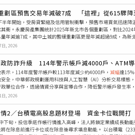
為基準，彙整2025年北市十大豪宅排行榜，其中信義區及大安
四年的預售屋工期拉長，新屋供給將因「展延開工」而出現明顯
 Park Taipei元利信義聯勤」，就在「陶朱隱園」首度出現非關係
團董事長賴正鎰建議政府應鬆綁土建融貸款成數，以免小建商因
重劃區預售交易年減破7成 「這裡」從615驟降
ei元利信義聯勤」雖然被擠下北市豪宅第二名，但去年成交戶數約
降低申請門檻並簡化調派程序，讓勞動力支援即將完工的建案。
24下半年開始，受房貸緊縮及信用管制衝擊，預售市場買氣迅速
於信義計畫區的「陶朱隱園」，以「大麻花捲」、「信義哥吉拉
待配套協調完善再推行，讓房市保有健康的流動性。稀缺性將推
其衝。永慶房產集團統計2025年新北市各個重劃區，對比202
部規劃更獨樹一格，光陽台就達50坪，遠超一般住宅空間；頂樓
言可減輕工程款負擔，且五年後新成屋數量有限，稀缺性將使「
易量年減逾7成，其中土城的暫緩重劃區更是年減超過9成，為新
另有2000坪生態庭園及瀑布造景等特色。2019年，「陶朱隱園
或接近完工的指標性建案，其資產防禦價值將更形突顯，成為國內
金萍指出，從2024年9月19日央行祭出第七波選擇性信用管
驚市場，但因買家為威京集團旗下承耀公司購入，被市場認定是關
：能把20坪做到像30坪、誰就有市場北市飯店狂賺321億創新
7日, 2026
保守觀望，投資買盤大幅減少，加上銀行房貸緊縮持續下，預售
，始終乏人問津。直到去年，威京集團因主席沈慶京涉入京華城
衝擊房市！ 賴正鎰：居住正義不應以打壓產業為代價
重劃區交易量年
減幅
度皆逾7成，包括暫緩重劃區、副都心重劃區
銀行抽銀根、財務緊張下，決定調整「陶朱隱園」價格，低樓層打
政防詐升級 114年警示帳戶減4000戶、ATM
價格持續攀升，首購族與換屋族的購屋門檻快速提高，購屋負擔也
去年10月，一名外國籍吳姓女富豪以每坪364萬元、總價11.
表示，114年度警示帳戶較113年度減少約4000戶，
減幅
達15
迷市況，市場觀望氣氛濃厚，消費者多期待價格出現一定幅度修正
業者也乘勝追擊，今年1月首度開放媒體進入「陶朱隱園」大拍特
融安全，中華郵政規劃運用科技與人工智慧（AI）分析交易樣態
市場交易量出現明顯萎縮。土城暫緩重劃區的預售交易量從2024年
退位的「One Park Taipei元利信義聯勤」，去年最高成交價
警政單位合作，透過情資分享與宣導合作，降低警示帳戶發生率
金萍說明，暫緩重劃區位處土城核心區，鄰近成熟商圈與捷運海
價約4.1億元，一次打包22樓2戶。該豪宅坐擁大安森林公園
手犯罪手法多樣化，例如提款時戴口罩或安全帽，造成蒐證及追緝
，吸引不少新婚家庭與小資族購屋，成為新北重劃區亮點。然而
昆凌，及元利建設、全聯董事長林敏雄等多位名人住戶加持，自2
1日, 2026
M導入「臉部遮蔽示警」功能。當民眾戴口罩提款時，ATM可能發
市觀望氣氛濃厚，消費者購屋態度轉趨保守，導致2025年交易量
皇翔總經理廖宇祥買下1、2樓戶，總價約8.4億元，成為去年的
可完成交易。中華郵政指出，目前全台郵局ATM約3180台，
重劃區預售交易量年
減幅
超過7成。陳金萍分析，新莊的副都心與
皇翔御琚」1~2樓戶交易，以每坪250萬元、總價約8.4億元
行情2／台積電高股息題材登場 資金卡位戰開打
。事實上，早在去年5月，中華郵政就與台南市政府在部分郵局試
以及捷運建設與產業進駐等多項優勢，未來發展潛力備受看好，
廖年吉的長子、皇翔總經理廖宇祥。「皇翔御琚」坐落信義計畫
月中下旬，投信季底作帳行情進入高峰，法人將鎖定業績成長動能
管會今年推動的機制有所差異，但兩者目的均在提高提款安全、
婚與首購族關注，但2025年當地預售交易量仍出現明顯量縮，
位，但如今屋齡已有15年，該社區在眾多豪宅中最獨特之處，是
將在除息前進行卡位或在除息後尋求填息動能。 以台積電（23
能，希望透過科技降低犯罪風險。中華郵政強調，除了導入ATM
導致買氣不佳、交易量明顯下滑。
0萬元，平均一個車位達1,000萬元，再度刷新歷史紀錄，成為