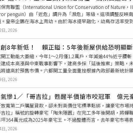
高雄出發的多條亞洲及長程航線進行班次縮減，受影響範圍涵蓋
育聯盟（International Union for Conservation of
此，蓋瑞哥分析，3月前旅客是「怕漲價」而搶票，4月後則轉變
eror penguin）由「近危」調升為「瀕危」等級。這項調整
與黃金時段較無須擔心，但若是紅眼航班、晚班機、週間出發或
種。皇帝企鵝在海冰上育幼。由於海冰提早融化，幼鳥存活率受
幅增加。面對不穩定的航班狀況，蓋瑞哥建議旅客可採取更靈活
abay）根據IUCN指出，海冰的提早破裂與長期減少，是影響
時間差」，或鎖定反應較慢的低成本航空。若已計畫行程，可轉
2日, 2026
殖、育幼與覓食，一旦冰層在幼鳥尚未具備游泳能力前瓦解，將
取消期待已久的行程，畢竟與重要親友出國創造的回憶價值，遠
繁殖地已出現族群因棲地崩解而消失的情況。數據顯示，皇帝企鵝
量創8年新低！ 賴正鎰：5年後新屋供給恐明顯
萬隻，25年間
減幅
接近60%。此外，衛星影像分析也指出，200
開工動能大萎縮，今年1～2月僅1.2萬戶，年減逾44%近乎腰
在氣候暖化持續的情境下，至2080年全球皇帝企鵝數量恐降至
營建成本高漲與中東戰事影響下，建商多採「延後推案」策略，
大幅降低溫室氣體排放，海冰面積將持續縮減，進一步影響皇帝
值將遠高於預售市價。六都開工量全面重挫根據內政部最新統計顯示
敏感，皇帝企鵝亦被視為觀察氣候變遷影響的重要指標物種。除
2,358戶，與去年同期的22,244戶相比，足足減少近一萬戶。
性禽流感近年已擴散至部分海洋哺乳類族群，南方海豹等物種亦
9日, 2026
的年增率維持成長，其餘四都
減幅
均慘跌超過五成。鄉林不動產研
傳播範圍，即使在過去較少受到疾病威脅的極地地區，也可能面
計數字的腰斬局面。戰火波及營造成本全面提高鄉林不動產研究
由於海水升溫與海冰減少，磷蝦等關鍵食物來源轉向更深海域，
買氣慘1／「哥吉拉」甦醒半價搶市咬冠軍 億元
致高度依賴進口的鋼材、電梯零組件及化學塗料成本激增。無論是
的覓食資源。面對族群持續下降，保育組織呼籲各國加強減碳行
行放寬第二戶購屋貸款，卻未對高價住宅標準鬆綁，讓豪宅市場持
材料，報價有效期皆明顯縮短。在建材到貨時程無法掌握，且土
度以內。同時，減少觀光與航運活動對南極棲地的干擾，也被視為
吉拉」稱號的旋轉豪宅「陶朱隱園」在完工多年後開胡，將蟬聯4年冠軍
商寧可選擇展延開工以避開成本高峰。鄉林不動產研究室提供展延
單，不僅反映單一物種的危機，更顯示氣候變遷對極地生態系的
坪364萬元成為2025年豪宅王。不過整體而言，去年豪宅市
工總件數達4,890件，較前年同期大增82.8%，總宅數則達45,
較前一年度，億元豪宅交易大減4成。去年地產交易皆已於3月完
膨陰影將使營建成本再漲，建商不得已只好延後推案。他推估原
4日, 2026