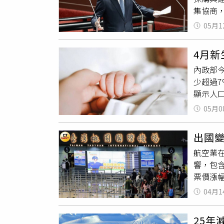
精確確
集協商
「冠德
例》軍購
「冠德K
05月1
超過三
的量，
缺失追
小坪數，
4月新
能逐一
對外出
內政部今
立院黨
摩天大樓
少超過7
請江啟
出將和
顯示人
年度預
租，還
7.43
軍民工業
正在溝
05月0
年同期的
億，既
加上之
加快趨勢
長，讓
出國
35%。
好，未
航空業
「年度
的，對
響，包
4.26
值開發
票價漲
之6.0
表示，
2.61
04月1
前國泰航
底，台灣
利雅德
叉」陰
25年