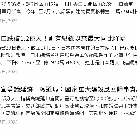
20,506棟，較6月增加12%，也比去年同期增加8.8%，連續
他批評，政策尚未正式推動，就先大幅縮減原本提出的建設規模
月單月新高。今年1至7月，六都累計建物買賣移轉達11萬7,94
信力造成負面影響。彭揚凱也回顧，台灣社會住宅政策自2011
低檔，目前年
減幅
已明顯收斂，顯示原本延後決策的自住需求，
英文政府2016年上任後，陸續推動《住宅法》修法、成立國家
4日, 2026
含中古屋買賣與過去預售案完工交屋，因此單月突破2萬棟，不能
整體政策逐漸制度化。他認為，如今直接興建社宅的政策規模若
強。助攻買氣三大推手：交屋潮、自住客、股市獲利結算為什麼買
民進黨過去所主張的住宅政策方向。社會住宅推動聯盟召集人孫
口跌破1.2億人！創有紀錄以來最大同比降幅
強勁挹注： 近年預售完工建案陸續進入產權登記高峰期，直接推
在正式核定前重新評估，不要通過大幅刪減社宅興建目標的版本
省29日表示，截至1月1日，日本國內居住的日本籍人口已跌破1
貸款認知逐漸拉近，剛性需求族群從「只看不買」轉為「實際出價
本時報》報導，日本總務省利用以戶為單位編輯製作的公簿「住民
過股票獲利或分紅，補足了關鍵的頭期款差距，加速購屋決策。青安 
4人，下降0.76%，至1億1973萬6483人，這也是日本籍人口
8月1日起正式受理，一般符合資格者最高貸款額度維持1,000萬元
數則增加35萬3696人，成長9.62%，達403萬1159人，創
最高1,500萬元。新制同時增加未滿50歲、本人年所得不超
0日, 2026
本外國人口自2023年新冠肺炎（COVID-19）疫情結束後持續
得超過80等條件。由於7月建物移轉大多來自政策上路前的成交與
，同樣創下歷史新高。在日本47個都道府縣中，東京都連續第3
真正值得觀察的是，市場交易量在政策啟動前已經回升，青安3.0
延宜爭議延燒 鐵道局：國家重大建設應回歸事實
540人，成長0.09%，達1329萬3851人，占日本全體日本籍人
家庭支出的首購族，進一步完成出價與成交。首購族看房前！先向
日部分人士指稱高鐵延伸宜蘭計畫可能擴增至6,000億元、無法
口皆呈現下降。其中，秋田縣減少幅度最大，達1.95%；其次
最高1,200萬元或1,500萬元，只是政策額度上限，不代表
方式等言論，交通部鐵道局副局長陳慧君澄清，相關說法與本計
意味著日本長期面臨的人口減少問題仍持續惡化。隨著出生人口
高貸款成數、借款人收入、信用、既有負債及還款能力。即使房
差。高鐵延伸宜蘭係從國家整體鐵道路網、東部聯外運輸、區域
數量則因勞動力需求以及疫情後國際移動恢復而快速增加，使日
方仍須提高自備款。因此，首購族看房前不能只問自己「符合青
非僅以解決單一交通壅塞問題為政策目的，陳呼籲，國家重大建
年限寬限期後月付金所得及負債比可接受的購屋總價頭期款外的
7日, 2026
基礎。鐵道局說明，高鐵延伸宜蘭計畫總經費為新臺幣3,521.7
面央行指出，目前全國房市仍呈交易量縮、價格盤整，但部分都
隊依據工程會「公共建設工程經費估算編列手冊」，按工程內容
方觀望情緒也稍有緩和。不過，信用管制仍未全面解除，市場未