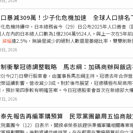
，更是完善國家整體鐵道路網、提升東部聯外運輸、促進區域均
3日, 2026
與2022年至2024年間高達5%的年
減幅
相比，下滑趨勢已略有
對非傳統需要給小費的場所時，能毫無顧慮地按下「不給小費」
各項臺鐵改善建設同步推動，透過高鐵與臺鐵互補整合，提升臺
保障暨人口問題研究所曾於2023年推估，出生人數要到2040年
在「不必要小費」上的冤枉錢約為130美元（約新台幣4225元）
全、便捷、永續且具韌性的環島高效鐵路網。
口暴減309萬！少子化危機加速 全球人口排名
。在總生育率方面，日本自2015年回升至1.45後，又面臨連
元）。此外，願意給餐廳服務生20%以上小費的顧客比例，也從去年
化危機持續中，日本總務省今（29）日公布2025年人口普查（
福井縣持平外，其餘46個都道府縣的生育率皆全面下跌；但到了
跌至15%。就連傳統上普遍會給小費的咖啡廳、餐車及速食店，近
人在內的日本總人口數為1億2304萬9524人。與上一次在5年
中，全日本生育率最低的仍舊是東京，數據為0.96，與前一年持
威尼（BrendanSweeney）警告，這波「小費疲勞」對依
，
減幅
達2.5%，無論是減少的絕對人數還是萎縮比率，雙雙刷
繩縣，達到1.52。至於與生育率息息相關的結婚件數則迎來微幅
僅提供基本服務」卻被索取小費感到不合理，例如到店自取外帶
20年起每5年舉行一次，今日公布最新結果，統計數據顯示，這
加了4027對，連續2年呈現增長趨勢。然而，自從2023年受
了不同面向的結果，超過半數的受訪者表示，如果能藉此調高員
9日, 2026
較上次（減少約94萬人、
減幅
0.7%）呈現急遽擴大。總務省
萬大關以來，整體的結婚潮至今仍未恢復到疫情前的榮景。而離婚件數
受菜單價格適度調漲。
造成人口流失的最核心因素；此外，2020年上次普查時正值新
管制衝擊冠德調整戰略 馬志綱：加碼商辦與飯店
返國，拉高了當時的對比基期，也是導致本次數據落差擴大的主因
520)今(27)日舉行股東會，由董事長馬志綱主持。冠德去年合
僅剩東京都與沖繩縣的人口勉強維持增長，其餘45個地方行政區
政策延續影響，營收減少3成。對於後市展望，冠德積極布局商用
邊，但這次埼玉縣、千葉縣與愛知縣卻出現歷史首見的人口減少，
業，預計第四季較有明確答案。今日冠德股東會首次在新總部大
人口持平的大阪府這次也減少了0.8%，總人口時隔30年再度跌
樓也已有多家企業承租進駐。（圖／方萬民攝）今日冠德股東會首
齡少子化衝擊。若細分地方災情，秋田縣以8.1%的萎縮率位居
7日, 2026
綱致詞表示，114年度冠德及集團內所經營3項主要業務，建設業
含青森縣（減7.9%）、岩手縣、山形縣及高知縣（皆減7.0
併營業收入由113年度286.78億元下降至228.73 億元，
減幅
為2
近24萬人最多。在全日本1719個市町村中，高達9成以上（1
榮泰先報告再編軍購預算 民眾黨團籲周五協商敲
72%；EPS由9.32元下降至2.61元。馬志綱解釋，建設業
嚴重老化城鎮比例高達27.7%，相較於5年前幾乎翻倍成長。
立院黨團今（12）日表示，閣揆卓榮泰該趕快準備軍購相關專案
重總銷120億元的「冠德心天匯」交屋入賬，但去年沒有大型個
從世界第11名下滑至第12名，佔全球82億總人口的比例僅剩1.
建軍規劃關聯、後勤資通信維持等，在在都需在籌編預算前向立
，包括北市萬華「直興段案」總銷36億元、新北中和秀朗橋站「冠德K