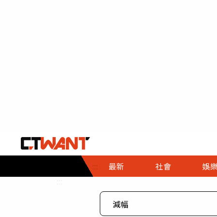
社會首頁
娛樂首頁
財經首頁
政
:::
最新
社會
娛
時事
即時
熱線
:::
直擊
大條
人物
調查
專題
３Ｃ