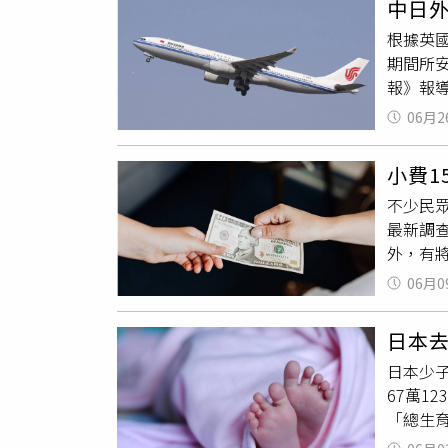
中日外
院相關
所有區
根據英國
鐵延伸宜
住買方
期間所
業工程
率改變
報》報導
臆測數
交易量
2,64
量道路
房價負擔
06月2
Pate
公路旅
12%、
能相符
高鐵延
格更早
小費1
事力量
頸。目
交易量是
不少民
國航空公
高鐵承
8月後的
最新調
本將於下
東部鐵
高1,2
外，有
（約合新
十年來
現在已
據外媒《
自中國
成長約
管制仍
06月0
示，他們
客來源
鐵道局
月付能
怨氣，
本旅遊的
或持續
「3大
日本去
無所不
人次的跨
線改善
購進場
日本少
送服務
客，遠低
外界稱
67萬1
住房與
班縮
減
202
「總生育
系統，
帕特爾
高效鐵
賣新聞》
25%。
持整體