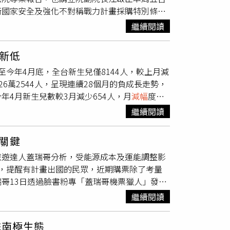
衛國家安全及強化不對稱戰力計畫採購特別條
直興段案」興建中外，其餘皆為成屋銷售。其中
25兆元版本短少約4,700億元，刪
減幅
度高達
示，冠德過去以住宅開發為主，商用不動產都有一定
繼續閱讀
下採取「向國際爭取時間、國內軍工合作、盤整
市場會有各種不同類型的需求，有企業總部、中
「精準擊殺鏈」、「壯大軍工本土產業」訴求
推出40~100坪多種坪數。該案也是冠德商辦開發
創新低
題進行專案報告準備。（圖／黃耀徵攝）民眾黨
在台中捷運市政府站G9聯開案將規劃樓高43層
今年4月底，全台新生兒僅8144人，較上月減
說軍購很急，那麼民眾黨團當然願意挪出時間，
國際品牌飯店，也是首度將跨足飯店業，目前外界多指
6萬2544人，呈現連續28個月的負成長走勢，
立委洪毓祥也說，民眾黨絕對支持國防，只不過
念，不動產價值來自於經營價值，不單純是收
4月新生兒數較3月減少654人，月
減幅
度達
祥點出，中央老嚷嚷軍購特別預算遭砍會威脅到
管理，馬志綱回應，目前已經在跟2、3家業者
4月，全台新生兒總數僅為3萬2188人，相較於去
度編列在各部會近70億夯不啷噹加起來約300
股票市場太好，相對營建業好像看起來較黯淡，
繼續閱讀
這項數據反映出國內生育意願持續低迷，且衰退速度有
他呼籲政府別有「不是我的錢」亂灑心態。
較辛苦，但某種程度也不是壞事，房產週期性較
萬7812人，其中前4個月的出生數約占全年
理張勝安也補充，台灣經濟成長率和股市都非常
關鍵
計將比去年減少逾1.5萬名新生兒，甚至可能面臨
利型買盤，包括從其他產業獲利後來做資產配置
旅遊達人蓋瑞哥分析，受能源成本及運能調整影
出生率方面，4月折合年粗出生率為千分之
，開發商取得好的原料後，經加工過程把附加價
，提醒有計畫出國的民眾，近期購票除了考量
名依序為連江縣（千分之8.92）、台東縣（千分
汰。
哥13日透過臉書粉專「蓋瑞哥機票獵人」發文
現低迷，出生率最低的前3名分別為嘉義縣（千分之
空公司為了優化成本而進行的「減班」措施。目
人口結構的變動亦顯現在總體數量上。截至今年4月
繼續閱讀
press）
減幅
更達6%，中東航線如杜拜、
8024人。在出生率持續低於死亡率的「死亡交
計畫運能。國內航龍頭中華航空，5月份亦針對
擊南極生態