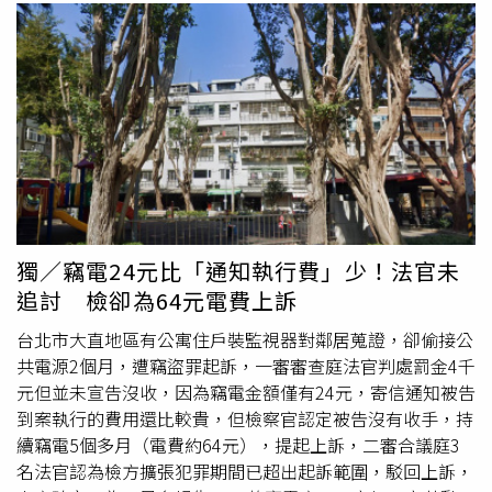
獨／竊電24元比「通知執行費」少！法官未
追討 檢卻為64元電費上訴
台北市大直地區有公寓住戶裝監視器對鄰居蒐證，卻偷接公
共電源2個月，遭竊盜罪起訴，一審審查庭法官判處罰金4千
元但並未宣告沒收，因為竊電金額僅有24元，寄信通知被告
到案執行的費用還比較貴，但檢察官認定被告沒有收手，持
續竊電5個多月（電費約64元），提起上訴，二審合議庭3
名法官認為檢方擴張犯罪期間已超出起訴範圍，駁回上訴，