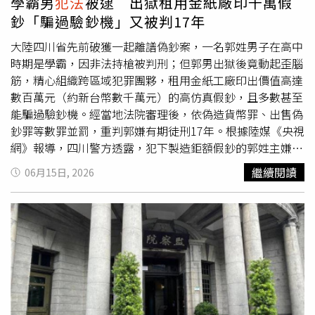
學霸男
犯法
被逮 出獄租用金紙廠印千萬假
聽會上，教師團體與基層依然強烈要求「廢除校事會議」。
鈔「騙過驗鈔機」又被判17年
（圖／報系資料庫）此外，他也表示，現在教育的環境傾向
保護這些可能是加害人的學生，卻未能給予教師足夠的管教
大陸四川省先前破獲一起離譜偽鈔案，一名郭姓男子在高中
支持與保障。實務上經常出現單一學生影響全班上課秩序的
時期是學霸，因非法持槍被判刑；但郭男出獄後竟動起歪腦
情況，但教師卻難以有效介入，光是身體上的接觸或阻擋都
筋，精心組織跨區域犯罪團夥，租用金紙工廠印出價值高達
有可能被問罪，尤其處理教師投訴案件的「校事會議」制度
數百萬元（約新台幣數千萬元）的高仿真假鈔，且多數甚至
過度傾斜，使教師長期處於高壓與不對等的環境中，才會造
能騙過驗鈔機。經當地法院審理後，依偽造貨幣罪、出售偽
成1年3人跳樓的遺憾。全國教師工會總聯合會理事長葉青芪
鈔罪等數罪並罰，重判郭嫌有期徒刑17年。根據陸媒《央視
認為，想解決師資不足的問題，先改善教育現場對老師的不
網》報導，四川警方透露，犯下製造鉅額假鈔的郭姓主嫌昔
友善，不然不只新老師不願進來，就連現職的老師也會持續
日是高中學霸，就讀於四川某重點高中，成績優異。然而郭
繼續閱讀
06月15日, 2026
流失。（圖／葉青芪提供）全國教師工會總聯合會理事長葉
男在高三那年透過境外加密通訊軟體，非法購買了2把槍
青芪也以營養午餐政策來說，就有不少基層教師出現反彈情
枝，並向同學炫耀，導致犯行曝光。隨後郭男因非法持有槍
緒，除了討論必須負責發放餐點、維持秩序、指導衛生與處
枝罪被判有期徒刑6個月。這場牢獄之災不僅讓郭男痛失保
理突發狀況，導師還要負責指導飲食均衡，都有可能為師生
送知名大學的機會，出獄後郭男更不願腳踏實地，成了整天
衝突提高風險。葉青芪解釋，老師並非不想指導營養午餐，
幻想「發大財」的沒有固定工作、遊蕩者。警方調查得知，
事實上也碰到老師為指導均衡飲食，青菜要吃、肉也要吃，
郭嫌因觀看一部關於偽鈔犯罪的電影後受到啟發，決定籌組
結果被家長投訴提告強制罪。對老師來說，為了避免遭家長
「偽鈔帝國」。起初租了一間金紙工廠秘密生產，後因內部
投訴、學生濫訴或避免觸
犯法
規，選擇消極避險防禦性教學
利益分贓不均爆發內鬨，隨即將陣地轉移至四川省某縣的一