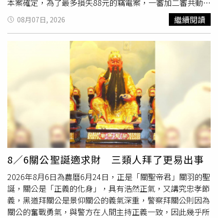
本案確定，為了最多損失88元的竊電案，一審加二審共動用
4名法官審案。以汽車多媒體維生的張姓男子，與樓上鄰居
繼續閱讀
08月07日, 2026
吳姓男子因噪音、環境髒亂問題長期不合並有多起官司，他
認為吳家小孩下樓時會朝他家大門吐口水，在樓梯間裝監視
器，卻被吳姓男子抓到監視器使用公寓的公共插座，因此報
警提告。台北地檢署以竊盜罪起訴張姓男子，他在北院審查
庭上承認竊電，法官以簡易判決處刑，處罰金4千元。犯罪
所得通常會宣告沒收或追徵，一審法官以本案小米監視器的
耗電度、約2個月的用電量算出張姓男子竊取24.192元的電
能「犯罪所得價值低微」，如果開啟沒收程序，掛號通知張
姓男子到案的郵務費用只怕就超過24元，執行成本遠高於沒
收實益，欠缺剝奪被告犯罪利得的重要性，因此不予宣告沒
收及追徵價額。北檢上訴主張，張姓男子被警方約談時就應
該知道偷接公共電源可能
犯法
，仍未拔掉監視器插頭，直到
8／6關公聖誕適求財 三類人拜了更易出事
一審開準備庭才停止竊電，以此認定他多偷了5個多月的電
2026年8月6日為農曆6月24日，正是「關聖帝君」關羽的聖
力，只罰4千元太輕，應加重改判。二審法官引用刑事訴訟
誕，關公是「正義的化身」，具有浩然正氣，又講究忠孝節
法，「法院不得就未經起訴之犯罪審判」，本案起訴書認定
義，黑道拜關公是景仰關公的義氣深重，警察拜關公則因為
的竊電時間是2025年1月1日（鄰居報案）到同年3月4日
關公的奮戰勇氣，與警方在人間主持正義一致，因此幾乎所
（警方約談），檢方上訴卻把犯罪時間擴張到同年8月12日