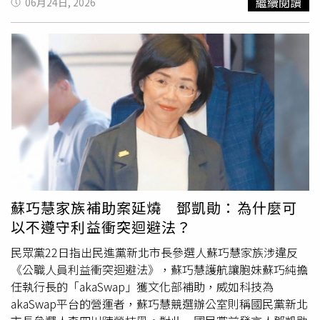
繼續閱讀
06月24日, 2026
象，緊急送醫後仍不幸不治。萬華分局呼籲，民眾遇有糾紛
應理性溝通或尋求正當管道處理，切勿因一時衝動訴諸暴
力，以免觸
犯法
律、得不償失。警方將持續加強治安維護，
確保民眾生命財產安全。
蘇巧慧家族補助案延燒 鄧凱勛：為什麼可
以不遵守利益衝突迴避法？
民眾黨22日指出民進黨新北市長參選人蘇巧慧家族涉違反
《公職人員利益衝突迴避法》，蘇巧慧護航讓胞妹蘇巧純擔
任執行長的「akaSwap」獲文化部補助，威如科技為
akaSwap平台的營運者，蘇巧慧競選辦公室則稱國民黨新北