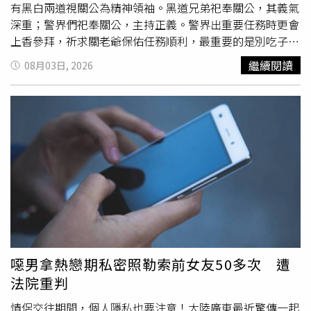
有黑白兩道視關公為精神領袖。黑道兄弟祀奉關公，其義氣
（一審開庭），這和張姓男子去年1月到3月間的竊電不屬於
深重；警界們祀奉關公，主持正義。警界出重要任務時更會
同一次犯罪行為，並非本案起訴效力所及，原審量刑並無違
上香參拜，祈求關老爺保佑任務順利，最重要的是別吃子
誤，因此駁回檢方上訴，判罰被告4千元確定。本案不只檢
彈。 關公首創「原、收、出、存」的記帳法，生前亦是軍
察官上訴，張姓男子也想打到二審，他卻在上訴期滿兩天後
繼續閱讀
08月03日, 2026
事家，從事兵站工作，精於算數計帳，曾設簿記法，發明日
才遞狀，遭合議庭駁回，但因為檢方有上訴，讓他發現起死
清簿，也是「財神的化身」。 拜關公適合祈求正財，想要
回生的機會，開始委任律師，並且推翻一審認罪的立場，主
中大獎、發橫財、求偏財運者不適合，用不當手段或欺壓拐
張他繳給台電的電費已包含公共電源的費用，不知私家監視
騙等不道德方法賺錢及
犯法
，見不得光的行業，詐騙、地下
器接公共插座會觸法，請求改判免刑。二審法官認定，張姓
錢莊、暴力討債、破壞家庭感情當人小三、小王等，最好不
男子明知公共插座多接監視器會增加公寓整體用電量，讓其
要拜關公，否則不只無法獲得庇佑，還自投羅網，會受到懲
他住戶都得多付電費，「不知者無罪」的辯詞不合理，因此
罰。但若願意痛改前非者，真心悔過，棄暗投明，這時候祭
也駁回他的上訴。
拜關聖帝君才有機會求得保佑。
噁男拿熱戀期私密照勒索前女友50多次 遭
法院重判
情侶交往期間，個人隱私也要注意！大陸廣東最近驚傳一起