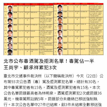
孝順的媳婦，在公公過世後怕辦後事要用錢，拿公公存摺和
印章領了2萬3千元，全數用在喪葬支出，卻被大姑告上法
院，被依偽造文書罪判刑2個月。對此，蘇律師指出，當人
在死亡的瞬間，其法律上的權利能力、行為能力以及生前對
他人的委託授權關係便會立即終止歸零。因此，不論死者生
前是否有口頭交代，或是長期將金融存摺交由特定家屬保
管，親屬在死者離世後均無權繼續以其名義製作文書或辦理
金融業務。凡未經合法授權而以先人名義簽名或蓋章提領存
款，可能構成偽造私文書罪，即便主觀上沒有侵占遺產的惡
意，也無法直接排除刑事責任的成立，僅能作為法官量刑時
爭取減刑的參考依據。為避免觸法，蘇律師建議，家屬應先
北市公布毒酒駕及拒測名單！毒駕佔一半
辦理死亡登記並取得除戶謄本，接著向國稅局申報遺產稅，
王尚宇、顧承祥累犯3次
順利取得免稅或繳清證明書後，再由全體合法繼承人共同至
金融機構簽名辦理繼承提領手續。如此方能確保所有財產處
臺北市交通事件裁決所（以下簡稱裁決所）今天（22日）公
分過程公開透明，不僅符合法規的要求，也能有效防範親屬
布第93次公告酒（毒）駕及拒測累犯名單，總計有30名，
間因對財產處置方式產生疑慮而爆發訴訟紛爭。考量到家屬
其中毒駕累犯者有15名，酒駕及拒測累犯者有15名。本次
辦理喪事確實有急用現金的實際需求，蘇律師提到，目前部
公告名單罰鍰最高者為林明泉，酒駕拒測累犯2次處罰鍰36
分金融機構已提供彈性的便民應變機制。對於一定金額以下
萬元，機車駕照註銷5年，罰鍰部分未繳納已移送強制執
的存款（如部分銀行規定20萬元以下），在符合相關條件下
行。本次公告名單中27件已結案，餘3件未結案全數移送強