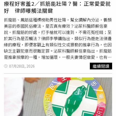
為，往往成為日後犯罪的工具，嚴重侵害他人隱私權。◎根
療程好害羞2／抓筋能壯陽？醫：正常愛愛就
據刑法第235條規定，散布、播送或販賣猥褻之文字、圖
好 律師曝觸法關鍵
畫、聲音、影像或其他物品，或公然陳列，或以他法供人觀
覽、聽聞者，處2年以下有期徒刑、拘役或可併科三萬元以
抓龍筋、鳳筋這種標榜助男性壯陽，幫女調解內分泌，養顏
下罰金。意圖散布、播送、販賣而製造、持有前項文字、圖
美容的泰國民俗療法，是否真有療效？泌尿科醫師蘇信豪
畫、聲音、影像及其附著物或其他物品者，亦同。提醒大家
說，抓龍筋的好處，打手槍就可以達到，不需花冤枉錢；至
勿加入跪求、私給等行列，以免觸法。
於其行為是否觸法？律師李學鏞指出，類似行為遊走法律邊
緣的療程，即便客觀上有類似性交或猥褻的推拿行為，也因
缺乏主觀犯意而很難定罪。泌尿科醫師蘇信豪指出，抓龍筋
是推拿按摩的一種，增加循環，一般夫妻情侶做愛，也有同
樣的效果。事實上，根據患者體驗，抓龍筋會爽，但更多是
繼續閱讀
07月28日, 2026
痛！因為揉捏睪丸、按壓會陰，有受傷的風險；蘇信豪透
露，有患者抓龍筋後發現「血精」找他治療，診察結果是抓
到發炎、血管破裂，換句話說，抓龍筋不是沒有風險。抓龍
筋是否有助男性重振雄風？蘇信豪說，適度按摩、刺激下
體，當然有好處，但強化性功能，需要的是「順暢的血
流」，而不是「外力的暴力推拿」；他建議中年男女持續
「凱格爾運動」，因為練好骨盆底肌，效果比花錢找人抓龍
鳳筋還要好！至於侵入陰道、揉捏陰唇、陰核的「抓鳳