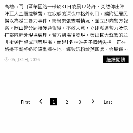
過有民眾持穿雲箭發射鋼珠，毀損汽車的案例，若朝人體射
高雄市岡山區華園路一帶於31日凌晨12時許，突然傳出陣
擊，一定會受傷的。但儘管如此，持有這三款玩具，是否會
陣巨大金屬撞擊聲，在寂靜的深夜中格外刺耳，讓附近居民
觸法，也必須個案認定。王嘉華強調，你買來改裝，讓這
誤以為發生暴力事件，紛紛緊張查看情況，並立即向警方報
「玩具」有了殺傷力，且超過20焦耳的法律規定，當然就是
案。岡山警分局接獲通報後，不敢大意，立即派遣警力及快
觸法，警察肯定是要抓的。那麼，模擬槍還能買嗎？買了會
打部隊趕赴現場處理。警方到場後發現，發出巨大聲響的並
不會莫名其妙
犯法
？王嘉華強調，世界各國對模擬槍的管制
非街頭鬥毆或刑案現場，而是1名林姓男子情緒失控，正在
法令都不一樣，在大陸合法的，在台灣不一定通得過鑑驗，
路邊不斷將奶粉罐重摔在地，導致奶粉散落四處，金屬罐體
到底哪一種模擬槍經改造後，會成為具有殺傷力的武器，不
與地面碰撞產生巨大聲響。據了解，林男因不滿家族遺產分
繼續閱讀
05月31日, 2026
能一概而論，需依鑑識單位實際鑑驗結果而定，若經鑑定，
配結果，心中積累許多不滿與委屈，深夜越想越氣，情緒逐
可發射金屬或子彈，俱殺傷力，就是管制品。至於地方警局
漸失去控制，最終將怒火發洩在奶粉罐上。附近鄰居表示，
大肆以「釣魚執法」方式，上網購買玩具槍，去掉外包裝、
當時持續傳來金屬敲擊聲，讓人感到相當不安，以為有人持
說明書與軟殼子彈，直接將槍體移送給檢察官，被抨擊「入
械鬧事或發生危險衝突。直到出門查看後，才發現原來是有
人於罪」；王嘉華表示，刑事局不鼓勵「網路辦案」，原因
人在路邊瘋狂砸奶粉罐，雖然虛驚一場，但仍讓許多住戶受
很簡單，買賣玩具槍的人，欠缺主觀犯意，移送地檢署，也
到驚嚇。現場警方發現林男情緒激動、全身顫抖，神情相當
First
1
2
3
Last
一半以上不起訴，甚至因為偵辦微型槍砲等三款玩具引發爭
憤怒，其妻子也在一旁顯得不知所措。為避免情況進一步惡
議，刑事局已經決定，這三類玩具槍砲，不列入查緝改造槍
化，警方與林妻耐心安撫，不斷勸說並協助其冷靜下來。經
械的績效考核裡，避免影響整體槍砲查緝數據研析。至於法
過一段時間的溝通後，林男情緒終於逐漸平復，表示自己已
界人士批評警方，未經大力宣導，使多數民眾週知，就以
經沒事，也不需要警方進一步協助。雖然整起事件並未造成