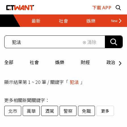
跳至主要內容區塊
下載 APP
最新
社會
娛樂
財經
⊗ 清除
全部
社會
娛樂
財經
政治
顯示結果第 1 ~ 20 筆 / 關鍵字「
犯法
」
更多相關新聞關鍵字：
北市
萬華
酒駕
警察
免職
更多