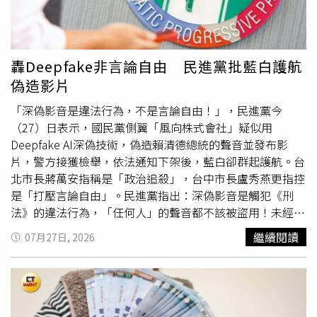
筋」，蘇信豪說，這種按摩行為跟男性抓龍筋一樣，會痛、
也會爽，對女性情慾探索有幫助，但他擔心衛生問題，畢竟
熱石是否重複使用？按摩師侵入陰道前有沒有做好消毒？這
些都值得顧慮。蘇信豪指出，若要說抓龍筋、鳳筋都沒有好
轟Deepfake非言論自由 民進黨批藍白護航
處，那也太武斷，畢竟有人做了神清氣爽，但這些效果，都
偽造影片
是自慰與做愛就可以達成。更重要的是，這種泰國民俗療法
不能宣傳療效，說穿了，其行為就是「比較危險的按摩」。
「深偽影音是違法行為，不是言論自由！」，民進黨今
李學鏞律師指出，即使觸碰私處，但若無主觀犯意，仍然難
（27）日表示，國民黨側翼「風向株式會社」疑似用
以定罪。（攝影／林慶祥）根據體驗者的說法，抓龍筋、鳳
Deepfake AI深偽技術，偽造賴清德總統的聲音並發布影
筋都會觸碰到下體，女性抓鳳筋更是侵入陰道，如此，是否
片，警方接獲檢舉，依法通知下架後，藍白卻群起護航。台
觸法？律師李學鏞表示，刑法上的犯罪，成立要件都區分有
北市長蔣萬安指稱是「政治追殺」，台中市長盧秀燕更指控
客觀跟主觀，必須符合「主客觀一致」，才能算是犯罪的行
是「打壓言論自由」。民進黨指出：深偽影音是觸犯《刑
為。李學鏞進一步說明，以妨害性主罪為例：倘若推拿師在
法》的違法行為，「任何人」的聲音都不該被盜用！未經當
推拿時，並未違反被推拿人的意願，即便客觀上有狀似猥
事人同意，利用AI偽造他人聲音、影像，製作足以混淆真實
繼續閱讀
07月27日, 2026
褻，甚至性交（如以手觸摸性器官）的行為，但因主觀上並
性的影音內容，觸犯《刑法》第210條、216條、220條偽造
非基於侵害他人的性自主權，實在很難成立「妨害性自主
文書等罪。最高法院也早已認定：「聲紋」屬於個人資料，
罪」。至於妨害風化等罪，若推拿師主觀上非基於滿足客人
不是任何人都可以任意取得、變造或冒用。民進黨提到，更
性慾，即便客觀上有類似性交或猥褻的推拿行為，實務上最
諷刺的是，藍白自己過去也曾是Deepfake的受害者：2023
後也會因為「主客觀不一致」，而很難判定有罪。法律上難
年總統大選時，民眾黨前主席柯文哲曾遭人冒名、變造錄