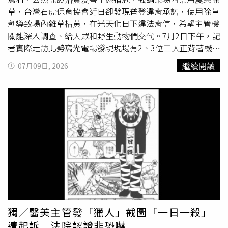
草，台灣石虎保育協會近日卻發現普登違背承諾，使用除草
劑導致場內雜草枯黃，在光天化日下違法背信，希望主管機
關能深入調查、給大眾和野生動物們交代。7月2日下午，記
者實際走訪北勢窩光電場發現現場有2、3位工人正背著機
器，以人工方式移除場內雜草，但與盛夏時期該有的鮮綠不
繼續閱讀
07月09日, 2026
同，場內雜草呈枯黃狀，顯然是因化學農藥導致，人工除草
行為則更像是在消除普登
犯法
的證據。據了解，北勢窩光電
場於2019年12月25日正式併網，當時因破壞山坡地開發而
引發撻伐，普登則架設紅外線自動相機監測當地動物狀況，
石虎、麝香貓和白鼻心等珍稀動物都曾入鏡。普登北勢窩案
場曾有石虎出沒，業者將其視為「共存共榮」象徵，並強調
落實友善生態政策，昔日承諾卻跳票。（圖／普登提供）普
登將其視為「光電與淺山動物共存共榮」的證據，2021年
還舉辦生態保育發表會，形容光電場是在幫野生動物「都
更」，為牠們提供更好的棲息環境，總經理鍾智友更強調落
實友善生態政策，且案場內禁用農藥除草，北勢窩則在同年
被評選為優良案場，昔日的承諾言猶在耳，如今卻被石虎保
獨／醫美主管發「獵人」截圖「一日一殺」
育協會戳破謊言。「那邊就是石虎的家，你說在牠家拍到牠
遭起訴 法院認證非恐嚇