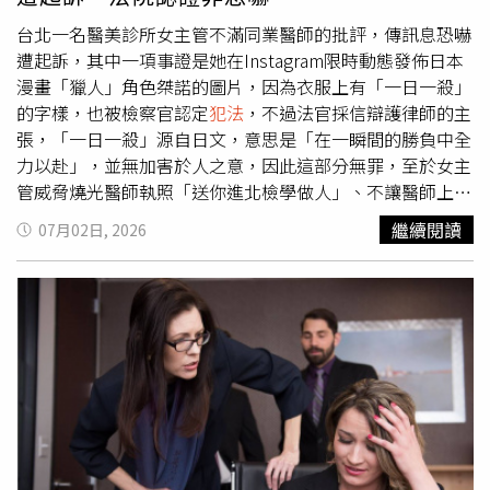
出現是『共存共榮』，這個邏輯對嗎？」台灣石虎保育協會
專員陳祺忠表示，北勢窩案場原為林相完整的淺山棲地，本
台北一名醫美診所女主管不滿同業醫師的批評，傳訊息恐嚇
就是石虎與野生動物的「天賜豪宅」，如今卻在強行都更下
遭起訴，其中一項事證是她在Instagram限時動態發佈日本
面目全非，普登卻連自己答應大眾的事都無法做到。「我們
漫畫「獵人」角色桀諾的圖片，因為衣服上有「一日一殺」
有一位理事的田在附近，他就發現場內的草都黃掉了，根本
的字樣，也被檢察官認定
犯法
，不過法官採信辯護律師的主
不是人工除草會造成的。」，如是人工整理，場內的草應是
張，「一日一殺」源自日文，意思是「在一瞬間的勝負中全
「短而綠」，但協會在6月7日發現北勢案場植披枯黃焦黑，
力以赴」，並無加害於人之意，因此這部分無罪，至於女主
種種跡象都表明普登光電使用除草劑，而根據《農藥管理
管威脅燒光醫師執照「送你進北檢學做人」、不讓醫師上診
法》第53條規定，除草劑不得於非農業生產用途土地上使
賺錢，確實會造成被害人恐懼，判拘役58日（可易科罰金5
繼續閱讀
07月02日, 2026
用，普登不僅違反自己的承諾，更公然違法。陳祺忠說，石
萬8千元）。日漫經典《幽遊白書》作者冨樫義博在1998年
虎以老鼠等小型哺乳類為主要食物，也會捕食鳥類、青蛙等
發表新作品《HUNTER×HUNTER》（中文名：獵人），問
動物，除草劑會減少農田的獵物，如石虎吃下在除草劑環境
世28年、出38本單行本仍未畫到結局，看似長青作品實則
中生活而受汙染的獵物，毒素則會在石虎體內累積，直接或
「休刊傳奇」，6度長期停止連載，從2018年11月到2022
間接導致牠們中毒死亡，不僅造成生態破壞，更對野生動物
年10月創下休刊193週的最久紀錄，最近一次休刊則到今年
們傷害甚鉅。普登總經理鍾智友承諾會在光電案場落實友善
6月29日「連載再開」，第39集單行本預定7月3日發售。本
生態政策，如今卻違法背信使用除草劑。（圖／報系資料
案被告榮姓女子因捲入醫美同業糾紛，在2025年4月2日以
照）台灣石虎保育協會表示，此事件驗證了協會長期以來的
IG私訊呂姓醫師「可能沒有辦法讓你繼續上診繼續賺錢」，
呼籲，樹林能提供石虎食物、休息以及躲避危險的環境，人
另兩度發IG限動嗆聲，內容包括「記得和你自我介紹本人政
工光電案場絕對無法取代自然條件，即使光電案場號稱生態
府認證的黑道之女，一清掃我爸進綠島讓我從小知道人不能