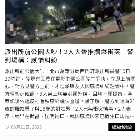
府應考量市場機制設定薪水，尤其可針對理工、自然學門引
紀惠容、范巽綠指出，調查局內部的職場性騷擾問題同樣極
進專業津貼，縮短與產業界的薪資鴻溝。第二、改善職場環
為猖獗，據109至114年之性騷擾申訴及非申訴案件共23件
境，修正相關法規：教育部必須著手修改不合理的調查機
顯示，性騷擾案件扣除不成立案件，計18件，受害者均為女
制，建立阻斷惡意投訴與濫訴的防火牆，不要讓老師把大半
性，計34人次，屬職場性騷擾者即有15件，案件中存在單
的精力拿來應付官司和投訴報告，還給老師純粹的教學空
一行為人同時、長期性騷擾多位受害者之情形，且不乏同時
間，改善職場環境不只是讓年輕新血願意投入，最重要的更
運用言語及肢體騷擾者，其中屬於「主管對下屬」的權勢性
是留住目前在教育現場服務的老師，使師資不足的狀況不再
騷擾超過六成，而「學長對學妹」的階級壓迫更高達八成。
派出所前公園大吵！2人大聲推擠爆衝突 警
進一步惡化。
高度不對等的權力結構致被害人因懼怕職場壓迫、報復，產
到場稱：感情糾紛
生「寒蟬效應」，而延遲申訴或不正式提出申訴，據案件數
據資料，受害者第一次受害至申訴，有時隔1、2年始提出，
派出所前公園大吵！北市萬華分局西門町派出所員警10日
亦有7年後才申訴，超過公務人員考績法懲處時效，致未能
20時許，發現有民眾在電影主題公園發生爭執，立即上前關
確實懲處之情形。紀惠容、范巽綠表示，調查局所屬人員近
心，對方見警方上前，才坦承與友人因感情糾紛理論中。警
年涉犯多起嚴重侵害民眾與內部同仁權益之惡行，顯示該局
方經初步確認，3人身上均無明顯外傷，且均不願提告，全
自人員養成、遴任、法治意識形塑，乃至建構免受恐懼之性
案訊後依違反社會秩序維護法查辦。據了解，警方到場時21
別友善工作環境等層面，皆存有重大闕漏，致使侵害受害者
歲的羅姓男子與18歲的劉姓男子2人已無衝突情事，2人表
權益的犯行一再重複發生，應澈底檢討。紀惠容、范巽綠表
示，稍早在武昌、昆明街口，就因感情因素已發生口角拉
示，行政機關對重大違失人員之免職權，為憲法賦予行政權
扯；後續前往電影主題公園與另一友人會合，現場再因誤會
繼續閱讀
06月11日, 2026
不可或缺之核心權限，調查局長期怠於發揮監督所屬之實
再次發生衝突，後經警方發現後隨即上前制止。經查看三人
效，導致內部紀律鬆弛，未能有效遏阻所屬職員侵害人民權
身上皆無明顯外傷，三人皆表示不提告，全案詢後依違反社