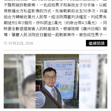
不雅照敲詐勒索案，一名成姓男子和吳姓女子分手後，以威
脅散播女方私密影像的方式，先後勒索前女友50多次，共逼
迫女方轉帳近萬元人民幣。經法院兩審判決確定，判成男有
期徒刑1年3個月，併科罰金1萬元（約新台幣4.5萬元），同
時要全數退還被害人的財產損失。根據陸媒《廣州日報》報
導，肇慶人民法院近日審結一起勒索案件，被告成性男子與
原告吳姓女子曾是情侶關係，戀愛期間成男拍攝並保存吳女
繼續閱讀
07月31日, 2026
大量私密影像。兩人分手後，成男以私密影像向吳女勒索50
多次，不法獲取9766.5元（約新台幣44000元）。肇慶人民
法院一審審理後，認定成男行為已構成敲詐勒索罪，依法判
處有期徒刑1年3個月，併科罰金1萬元（約新台幣4.5萬
元），同時責令其必須全數退賠受害人所遭受的財產損失。
但被告不服判決並提起上訴，近日經二審法院審理後，認為
一審判決事實清楚、適用法律正確且量刑適當，因此駁回上
訴並維持原判。目前該起案件的判決已正式生效，成男必須
入監服刑並承擔相應法律責任。對此，警方特別呼籲，無論
在何種關係下，切勿隨意拍攝、保存或持有他人的私密影
像，以免觸
犯法
律。此類未經同意拍攝或保存私密照的行