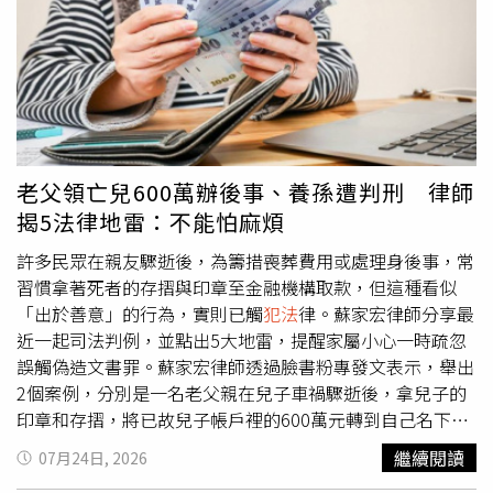
以界定，警方也只能「視個案處理」。台中市警局行政科科
音，民眾黨當時第一時間嚴正澄清、譴責假訊息，並迅速報
長張添勝指出，近年坊間流行之「抓龍筋」與「抓鳳筋」服
案。後來偵辦發現源頭來自境外。民進黨續指，2025年國
務，警方秉持「依法查緝、個案事實認定、杜絕不法色情」
民黨主席選舉期間，也曾有人利用AI惡意變造郝龍斌與柳采
原則辦理。警方曾在蘆洲破獲以「抓龍筋」為幌子，實際從
葳的影像，柳采葳立即報案提告，趙少康更公開譴責「已經
事半套賣淫的養生館。（圖／報系資料照）在執法實務上，
構成國安問題」。民進黨表示，「我們就問：當自己人被
是否構成犯罪，仍須視其有無「實質對價」之猥褻或性交行
Deepfake時，藍白就說是惡意變造、依法提告；現在
為而定；張添勝強調，警方絕不容許業者以此名義行色情按
Deepfake別人，怎麼突然變成『言論自由』了？」民進黨
老父領亡兒600萬辦後事、養孫遭判刑 律師
摩之實，凡接獲檢舉或發現有半套、全套性交易等違法情
說，照國民黨的邏輯，詐騙集團是不是也可以隨意複製別人
揭5法律地雷：不能怕麻煩
事，必依法蒐證、臨檢並嚴正取締，持續密切監控相關場
的聲音進行詐騙，然後宣稱自己只是「言論自由」？民進黨
所，以維社會善良風俗。一名不願具名的偵查隊長透露，真
強調，創意無罪，偽造
犯法
。言論自由當然必須保障，但侵
許多民眾在親友驟逝後，為籌措喪葬費用或處理身後事，常
正堪慮的是打著「抓龍筋」保健之名，其實是半套性服務，
害他人隱私及偽造文書不是言論自由，這麼基本的道理，難
習慣拿著死者的存摺與印章至金融機構取款，但這種看似
這種情形，實務上的作法是看有沒有加錢、幫忙打手槍，
道國民黨和民眾黨不懂嗎？確定要繼續瞎挺犯罪行為？
「出於善意」的行為，實則已觸
犯法
律。蘇家宏律師分享最
有、就是性交易；至於抓鳳筋就比較麻煩，「女女蕾絲邊」
近一起司法判例，並點出5大地雷，提醒家屬小心一時疏忽
性交易也是
犯法
，但警方根本無法認定是民俗療法還是女客
誤觸偽造文書罪。蘇家宏律師透過臉書粉專發文表示，舉出
花錢滿足自己的性需求。
2個案例，分別是一名老父親在兒子車禍驟逝後，拿兒子的
印章和存摺，將已故兒子帳戶裡的600萬元轉到自己名下，
用來處理後事和照顧2名未成年孫子，事後把剩餘的錢都給
繼續閱讀
07月24日, 2026
孫子，卻遭依行使偽造文書罪判刑5個月。另一起則是一名