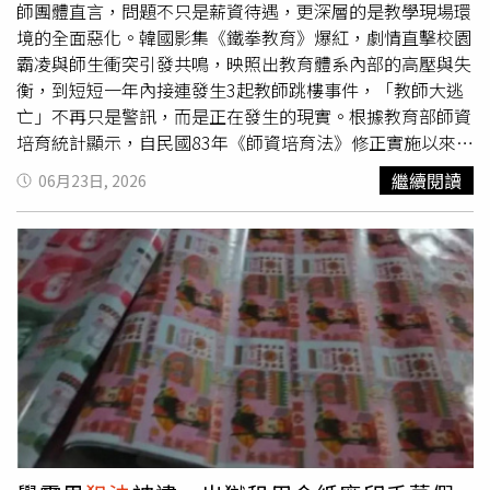
凱勛說，東窗事發後，蘇辦跟民進黨議員戴瑋姍急了，想盡
師團體直言，問題不只是薪資待遇，更深層的是教學現場環
辦法硬要扯李四川買的房子。過去這一個月大家看得非常清
境的全面惡化。韓國影集《鐵拳教育》爆紅，劇情直擊校園
楚，民進黨從上到下，甚至放任綠營網軍側翼無所不用其極
霸凌與師生衝突引發共鳴，映照出教育體系內部的高壓與失
地去肉搜川伯的私人住宅。結果呢？民進黨全黨打一人，搞
衡，到短短一年內接連發生3起教師跳樓事件，「教師大逃
了整整一個月，到底查到了什麼？答案是根本沒有任何違法
亡」不再只是警訊，而是正在發生的現實。根據教育部師資
事實。鄧凱勛表示，一個是明顯違反利衝法，另一邊過了一
培育統計顯示，自民國83年《師資培育法》修正實施以來，
個月還是只能含沙射影。蘇陣營拿一個被綠營網軍肉搜了一
累計約有23萬人取得合格教師證，但其中高達三分之一（逾
繼續閱讀
06月23日, 2026
個月卻查無不法的私人產權，企圖去掩護自己家族涉嫌拿政
7.5萬名）儲備教師並未進入教學現場，整體任教率僅約
府補助還不依法「事前揭露、事後公開」的奇聞，這根本是
67%。當老師面臨日益沉重的法律責任、申訴風險及親師衝
在污辱新北市民的智慧。鄧凱勛強調，轉移焦點掩蓋不了涉
突時，為避免爭議與自我保護，越來越多老師採取「多一事
嫌違法的事實，請蘇巧慧委員不要再躲了，既然要參選新北
不如少一事」消極的防禦性教學。（圖／報系資料庫）新北
市長，就請妳自己站出來向社會大眾說清楚講明白，妳們家
市教育人員產業工會副理事長黃國政認為，願投入教職體系
族到底為什麼可以不遵守利益衝突迴避法？
的人數下降，關鍵在於，當前教師的角色早已不只是單純教
學，還需處理各式投訴與濫訴的壓力。面對部分被形容為
「小霸王」的學生，教師往往陷入「管也不對、不管也不
對」的兩難處境。一旦強力介入處理，可能被家長指控不當
管教；若選擇放寬管教，又會被其他家長質疑失職。「校事
會議」制度2020年8月正式上路，衍生出不少濫訴爭議和反
彈聲浪，雖然2026年初已二次修法，但今年6月的立法院公