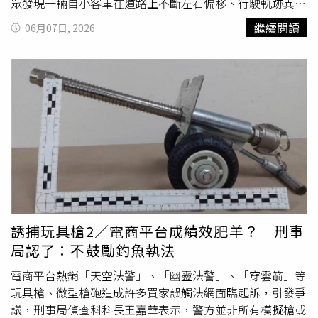
礙於權勢未提出正式申訴之性騷擾案件，內部僅交由該局督
眾發現一輛自小客車在道路上不斷左右偏移、行駛軌跡異
察處調查處理，先天即缺乏申處會之性平專業與外部專家把
常，甚至沿途傳出多次碰撞聲響。警方後續調查發現，劉男
繼續閱讀
06月07日, 2026
關，後天亦無實質防治或環境改善建議，且由各駐區督察人
駕車過程中共撞上4輛汽車及2輛機車，其中部分車輛停放路
員逐級陳報，則衍生吃案、隱匿情事，已然形成制度性闕
邊仍無辜遭殃，另有駕駛人在會車或停等期間遭到撞擊，讓
漏。導致該局人員須不斷循外界管道檢舉，以伸張正義，除
受害民眾憤怒不已。更戲劇性的是，部分受害車主一路尾隨
損害局譽，亦加深所屬職員於體制內之二度傷害，確有違
劉男，發現他竟直接開進警察分局求助，隨即趕到現場指
失。紀惠容、范巽綠進一步調查指出，調查局多起性騷擾案
認。面對眾人質疑與指控，劉男情緒突然失控，當場與被害
件是於餐敘酒後發生，甚有行為人稱是為了工作需要而飲
人爆發激烈口角，大聲嗆聲「就是我啦」、「叫水上的來
酒、不勝酒力，藉詞以酒後失態合理化其酒後性騷擾行為。
啦」、「帶我去掛急診」，情緒明顯異常。為避免衝突進一
部分性騷擾、強制猥褻行為是於主管帶同下屬餐敘飲酒後發
步升高，員警立即上前制止並進行安全管控。沒想到在拉扯
生，且不僅於進入調查局工作後，有長官帶頭邀集下屬或特
過程中，劉男身上竟掉出一包毒品咖啡包，讓現場員警當場
意找女下屬飲宴而發生性騷擾等違紀情事，調查人員於訓練
傻眼。警方立即依持有毒品現行犯身分將其逮捕，並在戒護
期間，即有發生餐席間開放學員飲酒，酒後性侵害之案件，
下由救護車送往醫院檢查。經後續檢驗後確認，劉男體內有
顯示調查局人員從訓練起至後續職場之文化，亟需通盤檢
二級毒品安非他命反應，涉嫌毒駕上路，嚴重危害公共安
誘捕玩具槍2／電商平台成績效肥羊？ 刑事
討。調查局對此表示，現行透過各場合宣導提醒同仁避免無
全。警方表示，毒品會影響駕駛人的判斷能力、反應速度及
局認了：不鼓勵釣魚執法
謂飲宴，也要求若長官要帶同仁飲酒，應評估有公務交流之
情緒控制，極易釀成重大交通事故。本案幸未造成更嚴重傷
必要，且不得過度飲酒、不可發生不檢言行。法務部對於該
亡，但已對多名用路人及車輛造成損害。全案訊後將依《毒
電商平台熱銷「天空法警」、「幽靈法警」、「穿雲箭」等
局之應酬文化，亦認為不可鼓勵，表示將透過舉才策略逐步
品危害防制條例》及《公共危險罪》移送嘉義地檢署偵辦，
玩具槍、微型槍砲造成許多買家誤觸法網面臨起訴，引發爭
改善風氣。紀惠容、范巽綠呼籲，性騷擾等犯行，非但違反
進一步釐清相關責任。警方也再次呼籲民眾切勿施用毒品後
議，刑事局偵查科科長王嘉華表示，警方並非所有模擬槍或