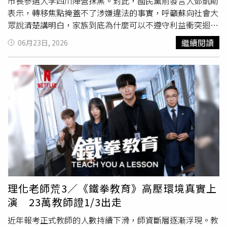
市長參選人李四川陣營抹黑。對此，國民黨前發言人鄧凱勛
表示，轉移焦點掩蓋不了涉嫌違法的事實，呼籲蘇向社會大
眾說清楚講明白，家族到底為什麼可以不遵守利益衝突迴避
法？「戴瑋姍顧左右而言他，圍李救蘇，也洗不清蘇巧慧家
繼續閱讀
06月23日, 2026
族違反利衝法的問題」，鄧凱勛表示，民眾黨開記者會，繼
續質疑蘇巧慧委員涉嫌違反公職人員利益衝突迴避法，胞妹
的企業拿了政府補助卻不依法申報。鄧凱勛指出，結果大家
等了半天，蘇委員自己不敢親自出面，只躲在發言人背後發
了一篇聲明，還瘋狂牽拖川伯，標準的惡人先告狀。鄧凱勛
續指，現在的問題很簡單，就是蘇巧慧到底要不要出來回答
質疑？人家問Ａ不要在那邊答Ｂ，質疑妳涉嫌違返利益衝突
迴避法，就回答有還是沒有，為什麼利衝法公開查詢平臺看
不到你的名字。鄧凱勛表示，蘇巧慧身為立法委員，甚至還
親自參與過利益衝突迴避法的修法，理當比任何人都清楚法
律規範。但現在證據攤在陽光下，不論是商標權人還是媒體
專訪，都證實蘇家相關企業拿了經濟部與文化部的公帑補
理化老師荒3／《鐵拳教育》高壓環境真實上
助，卻未依法揭露關係人身分。面對這麼嚴重的操守質疑，
演 23萬教師證1/3出走
蘇陣營到現在還在閃躲，完全不敢正面回答為什麼不申報。
自己參與修的法還自己違法，這就是最標準的知法
犯法
。鄧
近年報考正式教師的人數持續下滑，師資斷層逐漸浮現。教