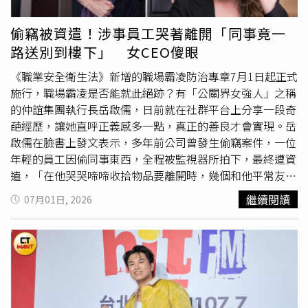
友善、照顧動物，但毀棄承諾比遵守更容易，「當廠商不遵
傷天害理」、「把你的X師執照放把烈火燒光順便送你進北
守承諾，主管機關又能拿他怎麼辦？」陳祺忠強調，除草劑
檢學做人」、「我愛吃辣，也不吃素」以及「一日一殺」。
偷竊被資遣！涉事員工哭著離開「同事竟一
對土地造成的傷害已成事實，苦果最終還是由無辜動物們來
台北地檢署認為這些言論觸犯《刑法》第305條的恐嚇危安
路送別到樓下」 女CEO傻眼
承受，協會現已行文給主管機關要求查緝，並認為光電案場
罪嫌，起訴榮姓女子；台北地院指出，被告提及要廢止被害
應有「退場機制」，對於破壞生態、違反承諾的業者不該僅
人的醫師執照、會找人干擾被害人看診，已屬惡害告知，會
《職業安全衛生法》新增的職場霸凌防治專章7月1日起正式
罰錢，而是該讓他們停止營業、打包離開，別讓石虎和其他
造成被害人心生畏懼，量處拘役58天。不過北院對於「一日
施行，職場霸凌是否能就此絕跡？有「公關界女強人」之稱
動物成為綠電犧牲品。記者致電苗栗縣府與普登公司，但至
一殺」是否構成恐嚇有不同判斷。榮姓女子的委任律師抗
的仲誼集團執行長岳啟儒，日前就在社群平台上分享一段奇
截稿前未獲回音。
辯，漫畫圖片包含「一日一殺」、「生涯現役」，「殺」的
葩經歷，讓她直呼正義感多一點，真正的善良才會實現。岳
中、日文語意不一樣，這兩句話的中文是每天全力以赴以完
啟儒在臉書上發文表示，多年前公司曾發生偷竊案件，一位
成重大艱難的任務，並達成自己的職業期許，所以被告並非
年輕的員工因偷同事東西，全程被監視器所拍下，最終遭資
恐嚇呂姓醫師，而是針對自己處理事情儘管很困難，仍想堅
遣，「在他哭哭啼啼收拾物品要離開時，幾個和他平常友好
持下去。判決中對此解釋，「一日一殺生涯現役」的圖片確
的同事陪著他、安慰他，送他到公司樓下。」岳啟儒說自己
繼續閱讀
07月01日, 2026
實來自日本知名漫畫，這兩句日文中譯的意思是「在一瞬間
當下看到這一幕時驚訝不已，因沒人去安慰那位東西被偷的
的勝負中全力以赴」、「即使過了退休年齡，在工作和社會
同事，眾人彷彿忘了他才是受害者，「他們以為自己善良的
上繼續以自己的方式活動」，因此並非檢方所稱的恐嚇圖
行動，其實是非不分，甚至傷害了受害者的心。（現在看來
文。引發院檢不同調的圖文，源於「獵人」四主角之一奇犽
也像是一種人際霸凌）」岳啟儒提到面對職場上和自己無關
的爺爺桀諾‧揍敵客，他是資深殺手，登場時衣服上常刺有
的事端，的確有不同的生存策略，「為了關係和諧，所以不
四字標語如「一日一殺」、「生涯現役」，讓漫迷印象深
指責不站邊；往後退當個不沾鍋，撇清並遠離是非圈。但我
刻。
常看到大家把私交擺前面。」岳啟儒提醒如果當事人和自己