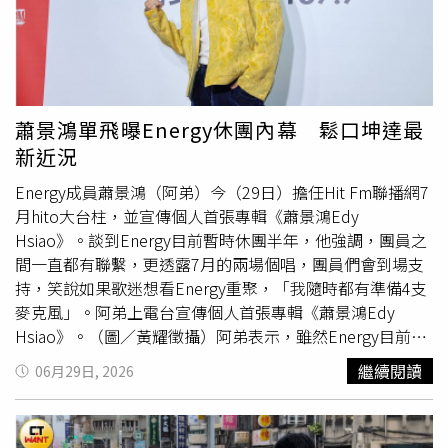
有交情，更要小心會不會濫用同理心而把自己拖下水，還影
響公司對你的觀感，以為你們價值觀相近或者是同盟同夥。
「萬一這個紛爭屬於不公不義，或是
犯法
情事，像性騷擾或
霸凌這類重大事件，別因為交情而壞了判斷力。」岳啟儒指
出，害怕自己被討厭，以為善良是柔軟以對，反而曲解了善
蕭景鴻單飛曝Energy休團內幕 鬆口坤達最
良的定義，成為鄉愿，而工作上最忌諱當鄉愿的人，遲早吃
新近況
虧。「選擇做對的事，也許讓自己看起來強勢，也許你不習
慣，但有時候善良的表現的確必須強勢。」她最後進一步說
Energy成員蕭景鴻（阿弟）今（29日）擔任Hit Fm聯播網7
明：「同理心要判斷時機、對象，更重要的是對錯。不要因
月hito大台柱，並宣傳個人首張專輯《蕭景鴻Edy
為對方過去做過的好事，或是他曾經對你的好，而忽略他犯
Hsiao》。談到Energy目前暫時休團半年，他強調，團員之
錯或
犯法
的事實。」
間一直都有聯繫，更透露7月的兩場個唱，團員們會到場支
持，笑說如果歌迷想看Energy重聚，「我隨時都有準備4支
麥克風」。阿弟上電台宣傳個人首張專輯《蕭景鴻Edy
Hsiao》。（圖／黃耀徵攝）阿弟表示，雖然Energy目前沒
有團體活動，一切都等公司安排，「時間到了就會聚在一
繼續閱讀
06月29日, 2026
起，沒有Energy就沒有現在的我，它是我人生很重要的里
程碑」。至於團員之間是否仍保持聯絡？阿弟笑說：「有群
組，平常都會聊天。」被問到坤達近況，他則低調表示：