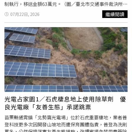
可免附國稅局完稅證明，只需經過全體繼承人一致同意即可
制執行，移送金額63萬元。（圖／臺北市交通事件裁決所）
辦理提領；甚至有部分金融機構開放3萬元以下的微額存
裁決所表示，另上月臺北市酒（毒）駕及拒測累犯3次以上
繼續閱讀
07月22日, 2026
款，允許單一繼承人提出申請，但申請人仍須檢具全體繼承
設籍本市者計有吳泓達及翁澤民等2名，裁決所已印製A4彩
人簽署同意的切結書，藉此在法規遵循與民眾實務需求之間
色照片海報，將提供本市各鄰里辦公處及各派出所張貼公
取得適度平衡。此外，若想讓身後財產管理更加順暢並預防
布，加強嚇阻民眾酒（毒）駕行為，期望透過社會制約，避
家族紛爭，蘇律師建議，民眾可在生前立下合法有效的遺
免高度酒（毒）駕累犯者再犯之可能性。（圖／臺北市交通
囑，並於遺囑中明確指定信賴的「遺囑執行人」。這如同為
事件裁決所）裁決所特別提醒民眾，有酒（毒）駕及拒測等
家人留下處理財產的合法憑證，當立遺囑人離世後，遺囑執
上述違規行為車輛牌照一律吊扣2年；累犯者處以高額罰
行人即可依據法律授權順利接管財產，依法辦理帳戶管理、
鍰，按前次罰鍰金額加罰9至18萬元；因而肇事致人重傷或
遺產稅申報及遺產分配等事項，繼承人便無需因一時心急而
死亡，得没入該車輛；年滿十八歲同車乘客同罰最高處罰鍰
冒險違法取款，也能避免其他親友產生猜忌而提告。最後，
1萬5,000元。（圖／臺北市交通事件裁決所）上開酒（毒）
蘇律師特別提醒，處理家族財產與親情事務時不能怕麻煩，
駕及拒測累犯資料已公告於交通局官網酒駕及拒測累犯公布
切莫貪圖便利或抱持僥倖心態而嘗試走捷徑。唯有嚴格遵循
專區及毒駕及拒測累犯公布專區。裁決所呼籲，毒駕零容
法定流程辦理，並善用遺囑與法律機制，才能真正保護自己
忍，染毒一次代價一世，毒駕上路害人一生。飲酒「不」開
光電占家園1／石虎棲息地上使用除草劑 優
與家人，避免讓處理善後美意演變成刑事罪名，實現圓滿妥
車出門、飲酒次日宿醉「不」駕車、席間飲酒「要」找代駕
良光電廠「友善生態」承諾跳票
善的身後事安排。
或搭乘大眾運輸，勿心存僥倖觸
犯法
律而受罰，避免意外而
苗栗縣通霄鎮「北勢窩光電場」位於石虎重要棲地，業者普
遺憾終身。◎喝酒勿開車！飲酒過量，有害健康，未滿18歲
登科技更多次因開發山坡地而遭保育團體指責，普登為洗刷
請勿飲酒。（圖／臺北市交通事件裁決所）（圖／臺北市交
罵名，公然保證落實友善生態措施，強調案場內禁用農藥除
通事件裁決所）