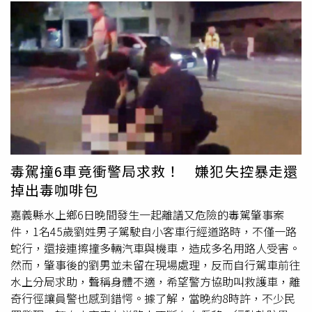
益，亦難以根除內部權勢性騷擾之沉痾，確有違失。紀惠
會秩序維護法查辦。萬華分局呼籲，民眾遇有糾紛應理性溝
容、范巽綠強調，調查局作為國家之執法機關，更應高標準
通、合法解決問題，以免觸
犯法
網，遇有衝突可立即通報警
要求所屬之人品、紀律，銓敘部已說明公務人員考績法於
方到場協助，警方亦將持續加強防制轄內各類不法犯罪，以
114年11月19日修正明列性騷擾、性侵害等規定是為強調政
維護社會治安。
府態度，但於修法前，公務人員如有重大違失行為，機關本
得依修正前考績法規定落實懲處，該局過去僅以輕懲為之，
允應針對相關案件逐案重新檢視，從重處置，方能儘速導正
機關風氣，挽回國人信心。紀惠容、范巽綠說明，性騷擾係
對個人身心及人格尊嚴之嚴重侵害，受害人除需承受身心創
傷與揭露案件之壓力，於案件調查期間，亦須再次回憶遭受
毒駕撞6車竟衝警局求救！ 嫌犯失控暴走還
性騷擾時的情境脈絡，故為防範受害人於性騷擾案件之處理
掉出毒咖啡包
過程遭遇二度傷害，性騷擾防治法及性別平等工作法均要求
處理人員應具專業性，且於調查、審議程序亦強調應納入外
嘉義縣水上鄉6日晚間發生一起離譜又危險的毒駕肇事案
部專業意見，以避免因權力結構不對等而影響被害人權益。
件，1名45歲劉姓男子駕駛自小客車行經道路時，不僅一路
監委表示，調查局對於正式提出申訴之性騷擾案件，依循
蛇行，還接連擦撞多輛汽車與機車，造成多名用路人受害。
「法務部與所屬機關工作場所性騷擾防治措施申訴及處理要
然而，肇事後的劉男並未留在現場處理，反而自行駕車前往
點」及「法務部與所屬機關性騷擾防治措施申訴及處理要
水上分局求助，聲稱身體不適，希望警方協助叫救護車，離
點」處理，交予該局性騷擾申訴處理會調查、審議，惟對於
奇行徑讓員警也感到錯愕。據了解，當晚約8時許，不少民