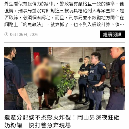
法規、破壞機關信譽，且往往涉及職場權力濫用，而不當飲
駕車，以免害人害己，觸
犯法
律。
外型看似有殺傷力的都抓，警政署有嚴格且一致的標準。他
酒則易造成紀律鬆散，輕則影響職務執行效率，重則觸
犯法
強調，刑事局並沒有針對這三款玩具槍砲列入專案查緝，是
律，該局若未妥為監督，無疑縱容「以應酬為名，行騷擾之
否取締，必須個案認定，而且，刑事局並不鼓勵地方同仁在
實」之職場文化。行政機關各級主管本應擔負確實監督屬員
網路上「釣魚執法」，就算抓了，也不列入績效計算。偵查
之責，該局允應針對因酒犯紀與不當飲宴之涉案人員及主
科科長王嘉華表示，刑事局並不鼓勵網路釣魚執法，取締玩
繼續閱讀
06月06日, 2026
管，從嚴處理並落實再教育，方能確實整飭風紀。
具槍不列入績效。（圖／王嘉華提供）刑事局偵查科科長王
嘉華強調：「警政署保防組有一套嚴謹、一致性的標準與規
定。」他進一步指出，按照《槍砲彈藥刀械管制條例》規
定，所謂「模擬槍」係指外型、構造、材質與真槍類似，且
具有火藥式擊發裝置，足以改造成具有殺傷力者，如果不具
備擊發裝置，且不具殺傷力的低動能遊戲用槍，不在查禁範
疇。依據《槍砲罪》第四條第三項規定，槍砲彈藥殺傷力的
認定基準，必須彈丸擊發後單位面積動能達每平方公分20焦
耳以上，這個標準非常明確，警政署自2024年修改槍砲罪
公告後，就沒有更改過，更從未「放寬槍砲罪取締標準」，
好讓基層多查獲些非法槍械。大陸玩具「穿雲箭」比較麻
煩，曾有人改裝後發射鋼珠，破壞汽車。（圖／報系資料
遺產分配談不攏怒火炸裂！岡山男深夜狂砸
照）此外，王嘉華指出，「穿雲箭」比較特殊，因為這款玩
奶粉罐 快打警急奔現場
具如果裝填火藥，以鋼珠發射，會有殺傷力，過去已經發生