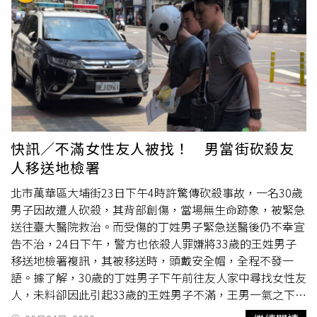
「他現在需要好好地整理自己心情跟狀態，大家都是。」談
到同門藝人吳建豪傳出二婚喜訊，阿弟獻上祝福表示：「真
的非常恭喜他。」不過他坦言兩人只是點頭之交，平時沒有
太多合作與私交，「可以再次找到自己的真愛，很替他開
心」。」身為3個孩子的爸爸，被問到是否會傳授生小孩秘
訣給吳建豪，阿弟笑說自己應該是很多人的前輩，畢竟敢生
3個小孩的不多，但他也認為孕育下一代是每個人的選擇，
「畢竟大家都是成年人了」。談及經營婚姻之道，阿弟認為
最重要的是同理心與換位思考。「要多去為對方想，站在對
快訊／不滿女性友人被找！ 男當街砍殺友
方的角度去看事情，婚姻不是只有自己，才會有同理心，換
人移送地檢署
位思考真的很重要」。此外，阿弟的二女兒目前就讀華岡藝
校，喜歡唱歌、跳舞，也開始接觸臨演工作。談到女兒是否
北市萬華區大埔街23日下午4時許驚傳砍殺事故，一名30歲
想登上自己的演唱會擔任嘉賓，他笑說：「女兒有說，我說
男子因故遭人砍殺，其背部創傷，當場無生命跡象，被緊急
不要。」不過對於女兒朝演藝圈發展，阿弟態度相當支持，
送往臺大醫院救治。而受傷的丁姓男子緊急送醫後仍不幸宣
「她喜歡唱歌跳舞，也有去當臨演，多方嘗試很好，只要是
告不治，24日下午，警方也依殺人罪嫌將33歲的王姓男子
夢想都要盡全力去做。」更打趣表示，「我跟她說不要讓別
移送地檢署複訊，其被移送時，頭戴安全帽，全程不發一
人知道爸爸是誰。」至於是否贊成女兒正式出道？阿弟幽默
語。據了解，30歲的丁姓男子下午前往友人家中尋找女性友
表示：「
犯法
的事情不要做就好。」
人，未料卻因此引起33歲的王姓男子不滿，王男一氣之下怒
持匕首朝丁男背部猛刺，造成丁男背部重創，當場無生命跡