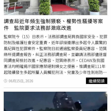
模式，因為衍伸出來的問題太可怕了。根據今年3月《親子
家專業印刷廠。警方在郭嫌手機中查獲一份極其縝密的犯罪
天下》一份針對國中小超過5,000位教師問卷調查發現，
計畫表，其對成本控管精細，包含以40萬元（約新台幣180
95.8%教師擔心即使依據專業判斷，仍可能被誤解而遭致檢
萬元）購買一噸的高級專用紙張、斥資55萬元（約新台幣
舉；79%教師管教學生時，會優先考量程序合法性而非教育
247萬5000元）引進1比1復刻的3D防偽條，以及編列50萬
調查局近年頻生強制猥褻、權勢性騷擾等案
效果，這意味著老師擔心被投訴，只採取最低限度的管教手
元（約新台幣225萬元）的廠房租金，甚至連拆鋁人工等瑣
件 監院要求法務部澈底改進
段，不再積極指導學生。「在教育現場的老師都想逃，剛進
碎開銷都詳實記錄。為了躲避追緝，郭嫌發揮其聰明才智進
來的也被高壓環境給嚇跑，還沒進來聽到都嚇死，原本是代
行「斷鏈式分工」，將所有製造流程玩弄於股掌之間。郭嫌
監察院今（15）日表示，法務部調查局肩負國家安全、犯罪
理老師要考教師甄選，現在也不考了！」葉青芪表示，這就
會臨時召集投資人與製版師，並在網路上尋找多名不知情的
防制及維護社會安定重責，近年卻接連爆出多起令人震驚的
是目前教育現場回饋給他最真實的聲音，「若現行教育政策
畫手，將外幣圖案拆解成無數碎片，分發給不同人各自繪
風紀與性犯罪案件。監察院日前通過監察委員紀惠容、范巽
沒有做修訂和改變，這種狀況只會持續惡化下去！」大家熱
製；由於每個人只負責極小部分的構圖，根本無法察覺自己
綠所提調查報告，糾正法務部調查局，並籲請法務部儘速督
議教師甄選出現高錄取率、低門檻之際，黃國政認為，真正
正在參與跨國偽鈔製作。隨後，郭嫌再將圖稿收回進行組裝
同調查局檢討改進。紀惠容、范巽綠表示，CEDAW及我國
需要關注的是教育職場環境的不友善，使原本有意投入的人
印刷，產出的偽鈔仿真度極高，甚至連銀行驗鈔機都能成功
憲法均明確揭示國家應禁絕對婦女之侵害，惟調查局111年
選擇卻步。與其一味擴大招募，不如從制度面檢討不合理的
瞞過。警方最後在2024年3月收網，一名陳姓買家於2023年
起陸續發生多起所屬人員觸犯刑法、兒童及少年性剝削防制
調查與申訴機制，減少濫訴、降低教師承受的風險與壓力，
底在網路平台上注意到郭嫌散布的偽鈔販售訊息，雙方取得
條例之案件，如111年A科長於捷運車廂內強制猥褻女乘
繼續閱讀
06月15日, 2026
以及調高教師待遇，才能讓已具備教師資格者願意回流教育
聯繫後，相約於四川南充進行實體交易，當場被埋伏的專案
客、112年B調查官與未成年人發生性行為並拍攝性影像、
現場，從根本改善師資短缺問題。因此，全國教師工會總聯
小組人贓俱獲。全案經法院審理，郭姓主嫌因涉犯多項重罪
113年C調查專員廁所內放置密錄器偷拍民眾如廁畫面，又
合會提出2大建言：第一、實質提升教師薪資待遇：雖老師
被判有期徒刑17年，其餘涉案的團夥共犯也分別被判處3年
114年D調查官於便利商店嘗試拍攝國中女生裙底等，涉案
薪資每年穩定調整3、4%，但調幅跟不上物價飛奔，在薪資
至12年不等之有期徒刑。
者不乏擔任科長要職或曾借調國家安全局者，種種犯行，嚴
待遇上與業界無法相比時，年輕人當然更趨向投入業界。政
重悖離調查局防制犯罪之職責本分，已重創政府整體形象。