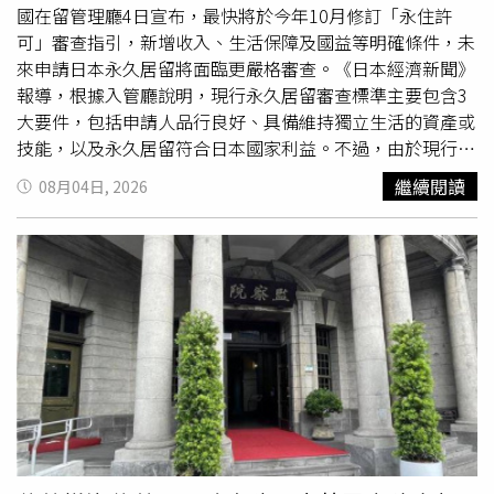
利
計畫。調查也顯示，若今天舉行總統大選，普拉伯沃將落
國在留管理廳4日宣布，最快將於今年10月修訂「永住許
後於西爪哇省（West Java）省長德迪。僅有14.5％受訪者
可」審查指引，新增收入、生活保障及國益等明確條件，未
表示會投票支持普拉伯沃，相較之下，有35％受訪者表示將
來申請日本永久居留將面臨更嚴格審查。《日本經濟新聞》
支持德迪。報導指出，造成民眾不滿的重要原因之一，包括
報導，根據入管廳說明，現行永久居留審查標準主要包含3
普拉伯沃主打的免費營養午餐計畫。這項總經費達127億美
大要件，包括申請人品行良好、具備維持獨立生活的資產或
元的計畫，目標是替超過8200萬名學生、幼童、孕婦及哺
技能，以及永久居留符合日本國家利益。不過，由於現行指
乳中的母親提供免費營養午餐，以改善兒童發育遲緩及營養
引未詳細規範收入與生活能力標準，因此政府決定進一步明
繼續閱讀
08月04日, 2026
不良問題。然而，超過61％受訪者對該計畫的執行方式表達
確化審查內容。新規定將要求申請永久居留者，原則上需持
不滿。此外，印尼憲法法院（Constitutional Court）也裁
續維持高於日本家庭平均收入水準的年收入，以確保申請人
定，自2028年起，教育預算不得再用於支應學校免費營養
具備穩定生活能力，避免未來因經濟困難而依賴日本
社會福
午餐計畫。在整體經濟方面，接近半數受訪者認為印尼目前
利
制度。此外，對於退休後的生活保障，也將要求申請人具
經濟狀況「不好」，另有42.8％認為普拉伯沃執政下的政治
備相當於日本家庭平均以上水準的年金等收入預期。在「符
環境表現負面。此外，近38％受訪者認為，在普拉伯沃領導
合日本國家利益」方面，入管廳將首次明確寫入判定標準，
下，司法執法表現不佳。對此，印尼國務秘書部長普拉塞蒂
要求「外國人的永久居留必須積極且具體地為日本帶來利
約（Prasetyo Hadi）則表示，政府仍然「有信心」各項政
益」。若申請人存在未繳納稅金、未支付社會保險費、違反
策最終將使人民受益。根據印尼最具影響力的全國性日報
法律，或對日本社會制度缺乏理解等情況，將在審查中原則
《羅盤報》（Kompas）的報導，普拉塞蒂約於7月30日向
列為負面評價因素。此外，日本政府也將調整部分永住申請
媒體表示：「首先，我們從一開始就一直強調，我們的工作
的特例制度。目前，日本人或永久居民的配偶，可適用較寬
不是為了追求民調上的『勝利』。我們相信，人民終將從我
鬆條件，只要婚姻持續3年以上，且在日本居留滿1年即可提