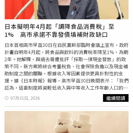
時檢討相關法規等。調查報告指出，衛福部依食安法第22條
規定，曾於102年11月29日公告「市售包裝米粉絲產品標示
規定」，含米量100%者始可標示為「純米粉」或「純米
絲」；含米量達50%以上者可標示為「調合米粉」或「調合
日本擬明年4月起「調降食品消費稅」至
米絲」；另含米量未達50%者，不得使用「米粉」2字作為
1% 高市承諾不靠發債填補財政缺口
品名，且應於產品外包裝正面處顯著標示含米量百分比或等
同意義字樣。此外，衛福部於103年1月21日公告「宣稱含
日本首相高市早苗30日在自民黨幹部臨時會議上宣布，政府
果蔬汁之市售包裝飲料標示規定」，針對產品外包裝標示果
計畫自明年4月起，將食品與飲料的消費稅率降至1%，為期
蔬名稱或圖示，且直接供飲用之包裝飲料，其果蔬汁含量達
2年。她解釋，與過去曾遭批評「採取一律現金發放」的政
10%以上，應標示原汁含有率，未達10%者，應標示「果
策不同，新方案將綜合考量稅負、社會保險負擔以及現金補
(蔬)汁含量未達百分之十」或原汁含有率。復於103年2月19
助制度之間的關聯，根據收入等因素提供更具針對性的支
日公告「鮮乳保久乳調味乳乳飲品及乳粉品名及標示規
援。據《日本時報》報導，高市早苗30日晚間表示：「我們
定」，明定調製乳粉產品應標示乳粉含量百分比。可見，針
認為，這套制度將減輕低收入與中等收入工作年齡人口的負
對品名直接以食品原料名稱標示之產品，衛福部前已有針對
擔，提高他們實際可支配收入，同時也能降低因年度收入門
繼續閱讀
07月31日, 2026
米粉、果汁及乳品等訂定「含量」標示規範之先例。此外，
檻等因素，造成的工作誘因減弱問題，進而回應當前迫切需
據本案諮詢專家學者指出，日本對於食品名稱或包裝上強調
要提高勞動參與率的需求。」據悉，食品消費稅下調，預計
某原料(例如：宇治抹茶蛋糕、大根餅)之產品，按日本「食
每年將造成約5兆日圓（約合新台幣1兆元）的稅收減少，政
品表示法」規定，含量最高的原料，必須標示該原料之產
府如何彌補這筆缺口成為最大爭議。由於大量消費稅收入不
地，並未強制規範原料必須揭露的百分比或使用量，但日本
僅用於支應中央政府政策，也用於地方政府的
社會福利
支