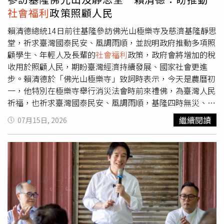
提升活動參與樂趣與期待感。活動路線圖如上，健走路線全
社會福利
政策照顧人民
長3.5公里，非常適合親子一同走進石門水庫，享受健康與
美。（圖／業者提供）為鼓勵民眾深入體驗桃園在地特色，
賴清德總統14日前往基隆參訪佛光山極樂寺及慈濟基隆靜思
凡完成健行者，皆可獲得50元市集消費券，當天可在活動市
堂，祈求臺灣國泰民安、風調雨順，並說明政府推動多項照
集及在地特色伴手禮店家使用，品嚐桃園在地美食、選購特
顧學生、年輕人及長輩的
社會福利
政策，政府會將增加的稅
色商品，以實際行動支持在地店家與特色品牌，共同帶動地
收用於照顧人民，期盼臺灣經濟持續發展、國家社會更進
方經濟發展。「璟都有愛健行嘉年華」不僅是一場健行活
步。賴清德於「佛光山極樂寺」致詞時表示，今天是農曆初
動，更希望透過健康運動、親子互動與公益參與，讓更多家
一，他特別在極樂寺舉行消災法會時前來禮佛，為臺灣人民
庭走出戶外，享受與家人相聚的美好時光，同時結合石門水
祈福，也祈求臺灣國泰民安、風調雨順，基隆四時無災、八
庫自然景觀及桃園觀光資源，帶動在地旅遊與商圈消費，展
節有慶，大家都能闔家平安。賴清德指出，佛光山星雲大師
繼續閱讀
07月15日, 2026
現企業回饋社會、深耕桃園的品牌精神。誠摯邀請全台民眾
一生致力推動人間佛教，並在文化、教育、慈善及社會服務
攜家帶眷，一起相約石門水庫，享受一場結合健康、歡樂、
等領域奉獻良多。極樂寺秉持星雲大師精神，不僅熱心公
抽獎、美食與旅遊的年度健行嘉年華，共創充滿活力與幸福
益、護持佛法及宣揚佛教，也成為基隆市民不分年齡、男女
的美好回憶。活動報名網址：
老幼都能前來禮佛、共修及參與公益的重要場所，將佛教精
https://www.accupass.com/event/26062906152271569594
神落實於日常生活，令人敬佩。賴清德提到，過去擔任臺南
市長期間經常前往佛光山南台別院禮佛祈福，並曾在一次全
國性活動時有幸面見星雲大師，當時星雲大師特別以「四
給」──「給人信心、給人歡喜、給人希望、給人方便」勉
勵他，若能做到「四給」，就會是一個好市長。賴清德提