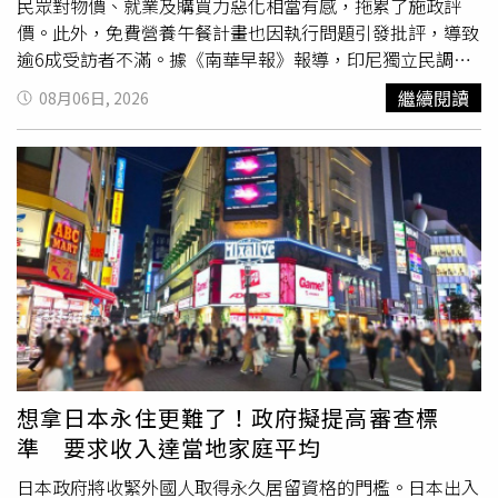
民眾對物價、就業及購買力惡化相當有感，拖累了施政評
價。此外，免費營養午餐計畫也因執行問題引發批評，導致
逾6成受訪者不滿。據《南華早報》報導，印尼獨立民調機
構「賽富爾穆賈尼研究與顧問公司」（Saiful Mujani
繼續閱讀
08月06日, 2026
Research and Consulting，SMRC）公布的調查顯示，普拉
伯沃的施政滿意度降至51.1％，較2025年11月的81.2％以
及2026年3月的66.4％持續下滑；另一方面，不滿意其施政
表現的比例則從2025年11月的16％攀升至2026年7月的近
47％。據悉，這項調查於7月5日至19日進行，共訪問749名
受訪者。分析人士指出，支持率下滑反映出印尼整體經濟數
據雖然仍維持不錯表現，但卻與民眾對經濟的實際感受存在
落差。物價、就業以及購買力等問題持續引發憂慮，也讓民
眾開始質疑普拉伯沃的施政。此前，「SMRC」執行董事德
尼（Deni Irvani）於7月29日發布調查結果時表示：「民眾
滿意度下降，與民眾對經濟、政治以及司法執法狀況正面觀
感的下滑密切相關。」民調支持率的下滑，不僅影響普拉伯
想拿日本永住更難了！政府擬提高審查標
沃在國內的人氣，也具有更廣泛的政治意義。普拉伯沃於
準 要求收入達當地家庭平均
2024年10月就任總統時，承諾將加速經濟成長、強化國家
主權，並帶領這個東南亞最大經濟體，推動多項大型
社會福
日本政府將收緊外國人取得永久居留資格的門檻。日本出入