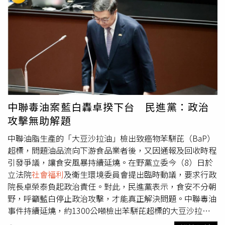
構安排的視訊，看見一名躺在鏡頭前的男嬰。大衛回憶，孩
並至少保有二年期定存利率的利息保障，如果專戶操作有收
子對著鏡頭露出笑容，當下兩人就深深被吸引，「對我來
益，也能一併計入，待孩子年滿18歲即可領出。賴清德說，
說，那就是一見鍾情。」夫妻依照程序支付數萬新加坡元，
他在萬里出生、長大，就學期間看見有同學家中發生變故，
費用包含收養服務、法律程序、照顧孩子的相關支出，以及
必須提早進工廠工作、無法繼續升學，或就讀高職夜間部，
提供給親生父母的一筆補助金。幾個月後，男嬰順利來到新
白天仍需上班。因此，他認為臺灣經濟發展好，未來應避免
加坡，夫妻正式將孩子抱進懷裡，當時既緊張又興奮，彼此
這樣的情形發生，在擔任總統之後即推動高中職全面免學
對望後都知道，「就是他了，我們真正的孩子來了。」孩子
費、私立大專校院學生學雜費補助，每年補助私立大專校院
完成收養程序後，夫妻接著替他申請新加坡國籍，原本以為
學生3萬5,000元，並另外提供經濟弱勢學生每年1萬5,000元
只是例行程序，沒想到卻接到政府通知，表示男童可能是跨
到2萬元的補助。不論孩子出生在哪一個家庭，政府都有責
中聯毒油案藍白轟卓揆下台 民進黨：政治
國人口販運案件中的受害者，因此國籍申請被暫停，這項消
任幫助任何想讀書的孩子有書可讀；孩子透過教育取得專業
攻擊無助解題
息瞬間擊碎一家人的幸福生活。大衛表示，自己當場情緒潰
知識，改善個人生活，個人生活好，國家社會也會跟著好。
堤，不解政府既然已完成層層審查，為何如今才發現問題，
中聯油脂生產的「大豆沙拉油」檢出致癌物苯駢芘（BaP）
最後，賴清德提到，針對國民年金及老農津貼，從今年7月
「你們不是已經完成所有查核了嗎？我們完全按照法律程序
超標，問題油品流向下游食品業者後，又因通報及回收時程
起，每人每月可以分別領取5千元及1萬元。並強調，人民是
收養，為什麼現在才告訴我們？」BBC調查指出，近年至少
引發爭議，讓食安風暴持續延燒。在野黨立委今（8）日於
國家的主人，在經濟進步，稅收增加的情況下，政府會將增
有20名印尼嬰兒疑似遭人口販運後送往新加坡供人收養，目
立法院
社會福利
及衛生環境委員會提出臨時動議，要求行政
加的稅收用於照顧人民，期盼與國人繼續共同打拚。
前印尼西爪哇已有19人因此遭到起訴，涉嫌以非法方式購買
院長卓榮泰負起政治責任。對此，民進黨表示，食安不分朝
嬰兒、偽造出生證明及收養文件，再安排跨國收養，藉此獲
野，呼籲藍白停止政治攻擊，才能真正解決問題。中聯毒油
取龐大利益。檢方指出，整起案件主嫌為印尼女子Lie Siu
事件持續延燒，約1300公噸檢出苯駢芘超標的大豆沙拉
Luan，她涉嫌建立完整的人口販運網絡，招募掮客透過社
油，早在今年4月便已流向下游業者，歷經近3個月才曝光，