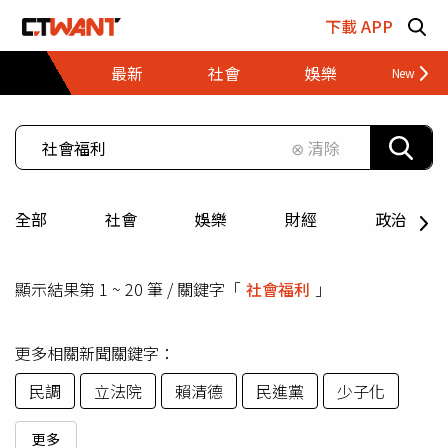
跳至主要內容區塊
下載 APP
最新
社會
娛樂
財經
⊗ 清除
全部
社會
娛樂
財經
政治
顯示結果第 1 ~ 20 筆 / 關鍵字「
社會福利
」
更多相關新聞關鍵字：
民調
立法院
賴清德
民進黨
少子化
更多