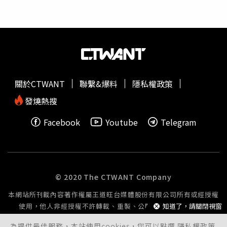
助文化資產因豪雨受損進行緊急修復，新竹縣115年度文化
們要如何自組一個充滿愛的家庭？」電影裡的「嬰兒保護
資產管理維護補助經費目前尚有餘額，縣內古蹟、歷史建
艙」（Baby Box）是一個冰冷的箱子，但在台灣，關愛之
築、聚落建築群及暫定古蹟之所有人、使用人或管理人，如
家，就是那個活生生、有溫度的保護艙。電影中的母親面臨
有緊急修繕、防災設施改善、漏水修復、緊急支撐、消防安
無助而拋棄孩子，現實中來到關愛之家的移工媽媽們同樣背
全設備更新、防蟲防盜等需求，可隨時提出申請，不受定期
負著巨大恐懼。關愛之家不只是「轉運站」，它更像是一個
收件時間限制，每案最高補助15萬元，協助文化資產降低豪
「避風港」，讓這群在孩子在面對世界之前，先學會什麼是
雨及後續颱風季節造成之損害。縣定古蹟竹北林家祠6月26
愛與被愛。台灣關愛基金會副執行長馮一凡表示，不論是學
關於CTWANT
聯繫&爆料
隱私權政策
日淹水的照片。（圖片提供／新竹縣政府）農業處指出，已
術界的跨國視角，還是影評人的文化轉譯，都指向同一個核
接獲各鄉鎮市公所速報，本次雨災造成新埔、竹北、關西、
心：「每一個生命在誕生之初，都應該被平等地溫柔對
發燒熱搜
芎林等地農業損失，包含梨類、椪柑、桶柑等作物落果、水
待。」他強調，非本國籍兒少的議題不只是單純的移工管理
Facebook
Youtube
Telegram
稻浸水及倒伏受損、蜂箱損失，以及農田埋沒流失等，將召
問題，關愛之家是議題網絡的最後一線防線，數十年來不間
集桃園區農業改良場與農糧署現勘，再報請農業部核定公告
斷地提供支持系統，不讓任何一個孩子因為大人的身分困
相關災損救助。
境，而墜落於體系之外。關愛之家將持續深化服務與議題交
流，期盼透過跨界的對話，讓台灣這份超越國界的善意與社
福實踐，能轉化為更完善的政策推動力。邀請各界支持「不
© 2020 The CTWANT Company
分國籍兒童全日型照顧計畫」，讓孩子在充滿愛與安全的環
本網站所刊載內容著作權屬王道旺台媒體股份有限公司所有或經授權
境中，擁有一個值得期待的未來。詳情請見台灣關愛基金會
使用，他人非經授權不許轉載、重製、公開播送或公開傳輸。
知道了，請關閉視窗
官網：https://www.twhhf.org/，或來電 02-2738-9600分
機 18呂先生。
為提供最佳服務，本站使用cookies，您可以點選
隱私權政策