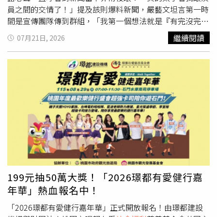
提供相關資料。張芳馨的委任律師證實，在判決確定後，新
員之間的交情了！」提及該則爆料新聞，嚴藝文坦言第一時
北市社會局已依照判決提供文件了。
間是宣傳團隊傳到群組，「我第一個想法就是『有完沒完
啊？戲都快完結篇了！』我不管什麼知情人士，真的太小看
繼續閱讀
07月21日, 2026
我們了。」她坦承第一天覺得累又傻眼，第二天與宇宙人一
起做宣傳時更有感而發、油然生起一股感傷，「我們大家每
天勤勤懇懇拍片、想把事情做好，結果出一篇這樣的新聞，
大家卻都在關注旁門左道。」嚴藝文透露，蘇慧倫的經紀人
第一時間也立刻打給她的工作夥伴，情緒甚至比她還激動，
「當時我在做宣傳沒接到電話，我覺得不用特別討論這件
事，我們都有默契在。」當天晚上她還拿蘇慧倫送的推臉機
推臉，一邊推一邊哼哼哼地笑，覺得很傻眼。她也分享與演
員們私下的真實互動，笑說與蘇慧倫都是天蠍座，不用多說
什麼，對方都是直接傳「愛你喔」，兩人見面抱抱就盡在不
言中；至於朱軒洋，她則開玩笑地嗆他：「都是你害的啦！
要請我吃飯！」近期為了新戲宣傳疲奔波，加上新聞事件夾
199元抽50萬大獎！「2026璟都有愛健行嘉
擊，嚴藝文坦言這幾天身心俱疲、一度陷入情緒低潮，「前
年華」熱血報名中！
兩天其實有點不想出門，甚至有點後悔幹嘛答應（公益），
真的太勞累了。」為了紓解龐大壓力，她這幾天在家狂練打
「2026璟都有愛健行嘉年華」正式開放報名！由璟都建設