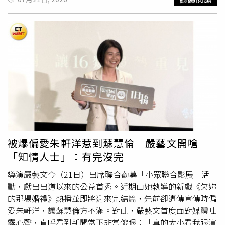
親權行使的名義侵犯隱私。社會局告訴法院，張芳馨女兒已
他好好想一想，做好事、說好話囉。」而針對外界關心的陳
滿18歲，兒子差不多上國中了，準備庭開完之後有問過他
柏霖婚事是否受影響？百白則表示目前尚未收到婚訊通知，
們，都反對媽媽調閱檔案，法官做出決定前，應傳喚姊弟倆
「我也非常期待！但現在應該沒空吧？還是先把眼前的事情
到庭表示意見。法官指出，張芳馨殺害小姑才會坐牢，她失
處理好。如果我是女方，我也會說先等一下，事情處理好再
去家庭生活，並不是因為對小孩做了什麼壞事；她的先生失
說，不能躁進。」陳柏霖的工作停擺，是否波及旗下藝人？
蹤，父母哥哥已不在人世，弟弟住國外聯絡不上，沒有其他
百白笑稱公司營運相當穩定如常，自己完全沒被影響，還幽
家人可以伸出援手，家長職責只能落在媽媽身上，才不得不
默開起玩笑：「我又不是男的！不然我就可以去接他的戲
將監護權委託給王家舜。合議庭認為，張芳馨基於考量小孩
了，很可惜搶不到角色。看前面很多人因為這樣接到工作，
的最佳利益，想確認孩子在王家舜那邊過得好不好，是不是
覺得很讚，但拍謝，男生的事情跟我無關啦！」剛演完舞台
待在一個適合安全成長的環境，社會局作為主管機關，有義
劇《我不是影后》的百白，目前正開心享受暑假，每天健康
務照顧保護張芳馨的子女，也有責任協助張芳馨行使親權。
學英文、玩「皮克敏」，膚況好到讓自己非常滿意。她也不
台北高等行政法院判准張芳馨調取子女的追蹤紀錄及評估報
忘連結今日公益活動主題，打趣說道：「多賺一點我就可以
被爆偏愛朱軒洋惹到蘇慧倫 嚴藝文開嗆
告。（圖／侯世駿攝）北高行表示，既然張芳馨坐牢，不易
一日捐、二日捐；要是能接到陳柏霖的工作，我『30日捐』
「知情人士」：有完沒完
得知子女近況，社會局更應該幫她善盡媽媽的責任，張芳馨
都沒問題！很可惜我不是男生啦！」中華
社會福利
聯合勸募
申請複製本案文件具有正當理由，因此判決社會局提供社工
協會（聯合勸募）今（21日）舉辦「一日捐」小眾聯合影展
導演嚴藝文今（21日）出席聯合勸募「小眾聯合影展」活
服務紀錄、評估報告、兒少事件通報表、家防中心調查記
記者會，二度透過影展形式，將鏡頭對準容易被忽視的社會
動，獻出出道以來的公益首秀。近期由她執導的新戲《欠妳
錄、社工與教師談話記錄、社工探監討論子女事務的訪談紀
角落，今年聚焦移工與原住民兒少議題。聯合勸募「一日
的那場婚禮》熱播並即將迎來完結篇，先前卻遭傳宣傳時偏
錄。新北市社會局回應，社工個案紀錄為社會局內部文件，
捐」公益行動邁入第34年，至今累計支持近47萬名受助者
愛朱軒洋，讓蘇慧倫方不滿。對此，嚴藝文首度面對媒體吐
實務上不對外提供，惟法院判決後，社會局即依照法院判決
及其家庭。
露心聲，直呼看到新聞當下非常傻眼：「真的太小看我跟演