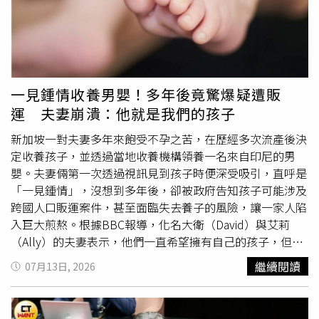
「農民健康保險」、「農民職業災害保險」、「農民退休儲
千1百億元，將持續提供服務予有需要的長輩。第二，賴清
金」、「老農津貼」及「農業保險」，讓農民在工作期間及
德表示，政府鼓勵生育，推動「0到6歲國家一起養」政策。
退休後都能獲得保障，遭遇颱風等天然災害時亦能獲得補助
由家長自己帶的孩童，政府每月給予育兒津貼第一胎5,000
等，以制度化方式保障農民權益。賴清德進一步指出，農業
元、第二胎6,000元、第三胎7,000元。0到2歲選擇公共化托
攸關糧食安全，對國家發展至關重要，因此政府義不容辭、
育，政府補助第一胎每個月7,000元、第二胎8,000元、第三
有責任照顧農民。除了建立制度鼓勵青年投入農業，行政院
胎9,000元；送托準公共服務的家庭，每月可獲得補助第一
一見鍾情收養男嬰！多年後竟驚爆疑遭販
也從今年7月起調升國民年金及老農津貼，每人每月可以分
胎1萬3,000元、第二胎1萬4,000元、第三胎1萬5,000元，
運 夫妻崩潰：他就是我們的孩子
別領取5千元及1萬元。賴清德強調，臺灣經濟進步，政府應
鼓勵家長投入就業市場。至於2到6歲幼兒就學補助，公立幼
將增加的稅收用於照顧人民，尤其農民對臺灣貢獻良多，不
新加坡一對夫妻多年來飽受不孕之苦，在歷經多次流產後決
兒園第一胎每月只需負擔1,000元；非營利幼兒園第一胎每
僅維護糧食安全，也長期支持工商業發展，因此，在工商業
定收養孩子，並透過當地收養機構領養一名來自印尼的男
月負擔2,000元、第二胎1,000元；若就讀準公共化幼兒園，
與科技產業發展有成之後，他也期盼大家可以回頭支持傳統
嬰。夫妻倆第一次透過視訊見到孩子時便深受吸引，直呼是
第一胎家長每月只要負擔3,000元、第二胎2,000元、第三胎
產業，帶動經濟持續發展，讓農民獲得更完善的照顧。
「一見鍾情」，沒想到多年後，卻被政府告知孩子可能涉及
1,000元，其他費用都由政府負擔。政府每年編列約1,200億
跨國人口販運案件，甚至面臨失去養子的風險，讓一家人陷
元，幫助減輕年輕夫婦育兒負擔。第三，賴清德說，政府推
入巨大煎熬。根據BBC報導，化名大衛（David）與艾莉
出「0到18歲成長津貼」。中央政府給予18歲以下每個孩子
（Ally）的夫妻表示，他們一直希望擁有自己的孩子，但妻
每月5,000元，每年共可領6萬元、18年共可領108萬元。其
子接連歷經數次流產，最終決定收養。由於新加坡本地收養
中，在孩子0到6歲期間，每月的5,000元全數交由家長使
繼續閱讀
07月13日, 2026
名額有限，等待時間漫長，一家收養機構甚至告知他們排隊
用，並與「0到6歲國家一起養2.0」政策疊加實施。而在6到
序號高達142號，因此夫妻決定尋求海外收養，並選擇專門
18歲期間，每月津貼的一半由家長用來照顧孩子，另外
安排印尼嬰兒收養的新加坡機構。不久後，夫妻透過收養機
2,500元由政府存入專戶，12年期間共計存入36萬元本金，