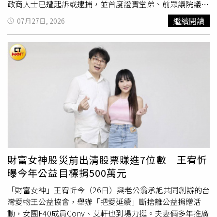
修飾澱粉是否如實標示，食藥署宜建立相關稽查管理作為。
低。部分夫妻因此必須尋求人工生殖技術協助，但相關療程
政商人士已遭起訴或逮捕，並首度證實堂弟、前眾議院議長
本案專家學者說明，磷酸澱粉因含磷酸鹽，對於慢性腎臟病
同樣需要投入大量時間與金錢，進一步增加生育成本，也讓
馬丁羅慕德茲（Martin Romualdez）即將面臨刑事起訴，
繼續閱讀
07月27日, 2026
患者具健康危害風險，根據2025年美國腎臟資料系統資
少子化問題陷入惡性循環。李茂盛直言，如果政府無法從根
強調自己「不是家族的總統，也不是朋友的總統，而是菲律
料，2023年臺灣末期腎臟疾病每百萬人口有3,824人，盛行
本改善生育環境，今年新生兒人數恐跌至8.5萬人左右。出
賓人民的總統」，宣示肅貪絕不護短，同時提出減稅、能源
率為世界第一；另有關兒童及青少年第2型糖尿病發生率文
生人口持續減少，不僅意味著未來勞動人口縮減，也代表年
安全及經濟振興等施政方向。小馬可仕發表任內第5次國情
獻指出，2008至2019年在英國等14個國家中，臺灣的發生
輕世代將承受更大的經濟與社會壓力。他提醒，少子化帶來
咨文，將反貪腐列為施政首要重點，強調涉案者絕不因身分
率最高（63例/10萬），而醋酸澱粉屬於高升糖指數
的影響不只是人口數量下降，未來缺工問題也將更加嚴重，
而獲得豁免。綜合《美聯社、路透社和法新社》等報導，小
（Glycemic Index）食物，除容易誘發糖尿病外，也會干擾
從產業發展、
社會福利
到整體經濟結構，都可能面臨長期挑
馬可仕於2022年就任，任期6年，今年的國情咨文也是卸任
糖尿病患者對血糖控制的穩定度，食藥署宜加強教育宣導或
戰。若無法改善年輕人的居住、薪資與育兒環境，台灣人口
前倒數第二次年度施政報告。由於演說前數小時，馬尼拉司
採取其他因應措施，避免消費者於毫無警覺情況下過度攝
危機恐將持續加劇。
法部大門外發生疑似土製爆裂物爆炸，參議院附近又發現另
取，造成飲食安全隱憂。
一枚疑似爆裂物，加上多個團體號召示威，警方動員超過2
萬3000名警力，在國會、總統府馬拉坎南宮（Malacañang
Palace）及主要道路周邊架設鐵絲網、路障並加強戒備。警
方初步研判，兩起爆炸事件極可能有所關聯，目前仍持續追
財富女神股災前出清股票賺進7位數 王宥忻
查幕後犯案者。儘管維安氣氛緊張，小馬可仕仍將焦點放在
曝今年公益目標捐500萬元
持續延燒近一年的防洪工程弊案。他表示，政府依照金流及
證據持續追查，目前已有多名承包商、公共工程部高階官員
「財富女神」王宥忻今（26日）與老公翁承旭共同創辦的台
及國會議員遭到起訴或逮捕，監察專員辦公室也將對前眾議
灣愛物王公益協會，舉辦「把愛延續」斷捨離公益捐贈活
院議長羅慕德茲提出多項刑事控告。菲律賓政府宣布已凍結
動，女團F40成員Cony、艾軒也到場力挺。夫妻倆多年推廣