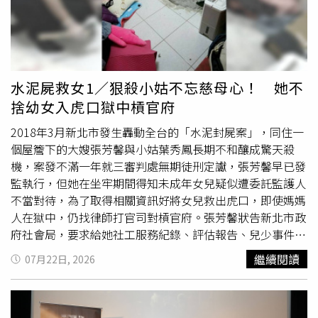
法定提繳率，出席公聽會的勞動部次長黃玲娜表示，勞退新
力、不要當成做功課，會在最適合的時候給你」。至於夫妻
制自2005年實施以來，已成為台灣勞工退休保障的核心制
相處之道，Lulu形容兩人就像最好的朋友，「結婚還沒滿一
度，不論是純新制、保留舊制後選擇新制，或是純舊制勞
年，真的就是很像朋友，沒有吵架，什麼話都可以聊，兩個
工，如何實質增加退休金保障，一直都是勞動部努力的方
人都覺得沒有什麼好吵的」。Lulu與陳漢典因《綜藝大熱
向。黃玲娜續稱，為厚實勞工退休保障，勞動部近期已推出
門》撮合結爲夫妻，兩人也步入人生下個階段。（圖／侯世
水泥屍救女1／狠殺小姑不忘慈母心！ 她不
勞退純舊制勞工自願提繳及提前結存退休金方案，提供純舊
駿攝）她舉例，生活中的小事像是馬桶蓋沒放下、忘記關
捨幼女入虎口獄中槓官府
制勞工自願提繳退休金，以及勞雇雙方合意提前結存退休金
燈，「如果我忘了，他就順手幫我關，就沒事了」。她笑
等新選擇，希望增加退休準備。她補充，勞動部也持續精進
2018年3月新北市發生轟動全台的「水泥封屍案」，同住一
說，因為工作關係自己跟陳漢典吃飯相處的時間，甚至比跟
新制保障措施，包括確立雇主有協助收取勞工自願提繳退休
個屋簷下的大嫂張芳馨與小姑葉秀鳳長期不和釀成驚天殺
家人還長，「我知道他所有事情，他也知道我所有事情」。
金的義務；選擇按月請領退休金的勞工，可於猶豫期間改領
機，案發不滿一年就三審判處無期徒刑定讞，張芳馨早已發
談及婚後財務規劃，Lulu表示，兩人財產仍各自獨立，「財
1次退休金；死亡勞工未成年遺屬或指定請領人繼承退休金
監執行，但她在坐牢期間得知未成年女兒疑似遭委託監護人
產還是分開，他也不會跟我計較」，至於共同購入的房子，
請求權時，10年請求權時效將自成年日起算；並擴大退休金
不當對待，為了取得相關資訊好將女兒救出虎口，即使媽媽
她則大方表示：「房子就是兩人共有，名字掛在誰底下還不
不得讓與、抵銷及扣押的保障對象，持續完善新舊退休制
人在獄中，仍找律師打官司對槓官府。張芳馨狀告新北市政
是都一樣。」她也透露，兩人並沒有簽署婚前協議，「他的
度。至於是否調高雇主法定最低提繳率，黃玲娜表示，目前
府社會局，要求給她社工服務紀錄、評估報告、兒少事件通
跟我的沒有差」。
勞團之間對於改革方向及應調高至多少比率，意見仍未完全
報表、家防中心調查記錄等文件，台北高等行政法院判張芳
繼續閱讀
07月22日, 2026
一致，勞動部將持續與各界討論、溝通，現階段尚未成熟到
馨勝訴，並在判決中痛斥社會局曲解法律、未善盡職責。本
提出行政院版本，也沒有具體修法時程。她強調，調整勞退
案判決因社會局未上訴，全案確定，已提供相關資料給張芳
新制雇主提繳率，牽涉全台超過60萬家事業單位及近800萬
馨。水泥封屍案兇手張芳馨遭判無期徒刑定讞後，將未成年