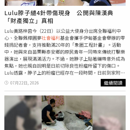
革決心。面對中東戰事再度升溫，小馬可仕表示，政府將持
求立法院儘速完成三讀，真正改善勞工退休保障。全國產業
續維持國家能源緊急措施，確保燃料、糧食及農產品供應穩
總工會理事長戴國榮表示，台灣社會貧富差距擴大，已呈現
Lulu脖子縫4針帶傷現身 公開與陳漢典
定，防止囤積與物價失控，同時加強能源安全及供應鏈韌
M型化發展，政府應更積極提升雇主提繳責任，建議可逐年
「財產獨立」真相
性，以降低國際局勢對菲律賓經濟的衝擊。在外交與國防方
由7％調升至12％，才能真正厚植勞工退休保障。全國金融
面，小馬可仕再次重申菲律賓維護西菲律賓海（南海）主權
業工會聯合總會理事長鍾馥吉則指出，勞退新制22年未調
Lulu黃路梓茵今（22日）以公益大使身分出席全聯福利中
的立場，強調菲律賓不會放棄2016年南海仲裁案所確認的
整，勞保投保薪資分級表上限4萬5800元也已11年未修正，
心、全聯佩樺圓夢
社會福利
基金會攜手伊甸基金會舉辦的零
合法權利，捍衛國家主權與漁民權益的立場不會改變。此
批評行政院長期怠惰，呼籲立法院應傾聽勞工心聲，透過修
錢捐記者會，支持推動滿20年的「象圈工程計畫」。活動
外，小馬可仕與昔日執政盟友、副總統薩拉杜特蒂的政治裂
法實質改善勞工退休生活。台北市產業總工會理事長邱奕淦
中，她與來自苗栗縣泰安鄉的原民青年一同帶來傳統打擊樂
痕也持續擴大。薩拉目前因涉及貪腐及涉嫌威脅總統等指控
亦認為，提高退休金並不是給勞工福利，而是將勞工原本應
器演出，展現滿滿活力。不過，她脖子上貼著繃帶意外成為
接受彈劾審判，使菲律賓政局更加敏感。分析人士指出，小
有的權利還給勞工。台灣國際勞工協會專員吳靜如則指出，
焦點，她也親自說明是日前切除良性粉瘤所留下的傷口。
馬可仕此次國情咨文除了交代政府一年來的施政成果，更試
台灣引進移工已有37年，但現行制度下，多數雇主仍無須替
Lulu透露，脖子上的粉瘤已經存在一段時間，日前到家附近
圖透過「不護親、不護友」的肅貪態度，回應外界要求徹查
移工負擔退休金，形同把移工視為「用完即丟」，呼籲政府
的家庭診所看診，醫師詢問是否要直接處理，她便當場決定
繼續閱讀
07月22日, 2026
高層政治人物的期待。然而，這場反貪行動能否真正持續推
應全面將移工納入退休保障制度。立法院朝野立委也對勞團
開刀，「粉瘤一陣子了，良性的，縫了4、5針，上面只有一
進，並讓所有涉案者依法接受審判，仍將是菲律賓社會未來
訴求作出回應。國民黨團書記長林沛翔強調，這場公聽會只
點點，不知道傷口到底多深」。她笑說，自己一向很隨性，
最關注的焦點。
是開始，立法院不能因執政黨怠惰而停滯不前，未來將持續
之前做子宮頸抹片也是騎著車就直接去，還不忘幽默補上一
與勞工站在一起，共同捍衛勞工退休權益。民眾黨立委邱慧
句：「如果再問刁鑽的問題就會爆開見血。」逗樂全場。談
洳透露，雇主最低提繳率維持6％多年，讓許多勞工幾乎無
到去年10月20日與陳漢典登記結婚後的生活，Lulu坦言目
感，也感受不到政府對退休保障的重視，未來將持續督促修
前沒有刻意給自己生小孩的壓力，「一直都很喜歡小孩，小
法排審。另據《三立新聞網》報導，面對勞團要求盡速提高
孩就是上帝的禮物，看什麼時候要給我，就是不要當成壓