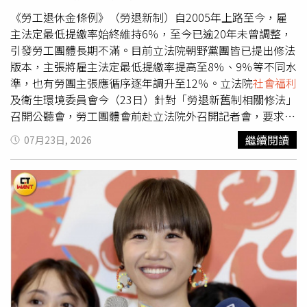
前仍以基金投資為主。擁有10億資產的王宥忻，被問到港星
施工，卻已請領工程款，並牽扯出多名國會議員、公共工程
謝賢傳出將4億遺產90％留給孫子，而非兒子謝霆鋒時，她
《勞工退休金條例》（勞退新制）自2005年上路至今，雇
部官員及承包商涉嫌收受高額回扣。不少涉案人士還被爆出
直言：「我覺得讓小孩有能力，比給他們錢還重要。我們對
主法定最低提繳率始終維持6％，至今已逾20年未曾調整，
擁有私人飛機、歐洲名車等奢華生活，引發菲律賓社會強烈
金錢只有使用權，沒有真正的擁有權。」翁總也補充，未來
引發勞工團體長期不滿。目前立法院朝野黨團皆已提出修法
不滿，也掀起要求徹查高層政治人物的聲浪。國情咨文發表
若有財產規劃，傾向透過信託方式安排，「至少讓小孩不要
版本，主張將雇主法定最低提繳率提高至8％、9％等不同水
前，馬尼拉接連發生爆炸及疑似爆裂物事件，警方動員逾2
餓死」，強調希望留給孩子的是保障，而不是依賴。
準，也有勞團主張應循序逐年調升至12％。立法院
社會福利
萬名警力加強維安。目前已有現任及前任參議員遭起訴並羈
及衛生環境委員會今（23日）針對「勞退新舊制相關修法」
押，一名前眾議員潛逃歐洲；曾任公共工程部長的馬努埃爾
召開公聽會，勞工團體會前赴立法院外召開記者會，要求朝
博諾安（Manuel Bonoan）雖否認涉案，但仍遭檢方起訴，
野儘速排案完成修法，終結勞退新制雇主提繳率20年凍結在
繼續閱讀
07月23日, 2026
目前因健康因素在醫院接受羈押。至於羅慕德茲，監察專員
6％的現況。據《中時新聞網》報導，五一行動聯盟高喊
辦公室已將他列為弊案核心人物，預料將面臨洗錢及掠奪國
「立即排案」，指出今年五一勞工大遊行最重要的訴求就是
家資產等多項罪名。不過，羅慕德茲否認所有指控，並表示
退休後的經濟保障，包括提高舊制退休金上限及調升新制雇
辭去眾議院議長職務，是希望讓司法機關不受政治影響，依
主最低提繳率。聯盟表示，當年勞退新制上路時，時任勞委
法調查案件。除了反貪腐之外，小馬可仕也提出未來兩年的
會主委陳菊曾表示「先求有、再求好」，因此將雇主最低提
施政重點，包括推動減稅措施，擴大個人所得稅免稅範圍、
繳率訂為6％，但如今制度已實施超過22年仍未調整，早已
降低部分勞工稅負、取消中小企業最低所得稅制度、研議稅
到了必須立即修法的時刻。勞團也向立法院朝野黨團喊話，
務特赦方案，並要求國會儘速完成相關法案，希望減輕家庭
強調勞工全力支持目前各黨立委提出的《勞工退休金條例》
及企業負擔，刺激投資與經濟成長。爆炸警戒、彈劾風波與
修正草案，希望將雇主法定最低提繳率一步提高至8％或
反貪改革交織，小馬可仕在任內倒數第二次國情咨文宣示改
9％，或採逐年調升方式，最終提高至9％甚至12％，並要