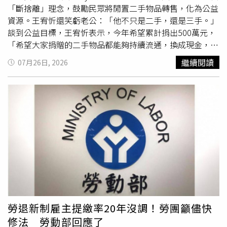
涉案人士250億披索資產，並追回部分不法所得，持續追查
「斷捨離」理念，鼓勵民眾將閒置二手物品轉售，化為公益
防洪工程弊案。談到自己的堂弟即將遭起訴，小馬可仕坦言
資源。王宥忻還笑虧老公：「他不只是二手，還是三手。」
心情沉重，但仍公開表示：「我不是我家族的總統，也不是
談到公益目標，王宥忻表示，今年希望累計捐出500萬元，
我朋友的總統，我是菲律賓的總統，我的責任是對全體菲律
「希望大家捐贈的二手物品都能夠持續流通，換成現金，再
賓人民負責。」他並重申，只要掌握犯罪證據，即使是親屬
注入到不同的公益單位，把愛延續下去」。F40成員Cony曾
繼續閱讀
07月26日, 2026
或最親近的政治盟友，也一定依法究辦，不會有任何例外。
因合夥人落跑，被迫扛下債務，又因票據問題服刑4年，如
他並公布最新肅貪成果，表示政府已凍結涉案承包商及官員
今重新站上舞台。王宥忻認為，更生人就像二手物品一樣，
總值250億披索（約新台幣130.9億元）的資產，追回約8億
都值得擁有第二次機會，「每一件二手物品都可以找到新的
披索（約新台幣4.2億元）不法所得，所有追回款項均已繳
主人，有第二次生命；每一個人也都應該有重新開始、重生
回國庫，未來將投入公共建設、災害防治及
社會福利
，希望
的機會」。此次活動將所得新台幣20萬元全數捐贈給社團法
把遭侵吞的公共資源還給人民。去年防洪工程弊案持續延
人中華民國更生少年關懷協會、社團法人中華
社會福利
聯合
燒，多名政商人士遭起訴，成為今年國情咨文最受矚目的焦
勸募協會、財團法人羅慧夫顱顏基金會、財團法人台灣基督
點。這起震撼菲律賓政壇的防洪工程弊案，源於2025年菲
教門諾會附設花蓮黎明教養院，以及蘆葦女力社團法人春芽
律賓接連遭受多場颱風侵襲，引發嚴重洪災及山崩，造成數
公益創新發展協會等五個公益團體。此次活動將所得新台幣
十人死亡、超過20萬人流離失所。小馬可仕當時在國情咨文
20萬元全數捐贈五個公益團體。（圖／常朝貴攝）近期台股
中痛批部分防洪工程品質低劣，甚至形同「幽靈工程」，要
震盪劇烈，王宥忻也分享自己的投資策略，透露自己早在股
求徹查所有治水計畫，隨後政府與國會展開大規模調查。調
災前就已賣出持股，成功獲利7位數。她表示，這只是資產
勞退新制雇主提繳率20年沒調！勞團籲儘快
查結果顯示，至少15家承包商承攬總額高達2000億披索
配置的一部分，先前股票投資8位數、約占整體資產5%，目
修法 勞動部回應了
（約新台幣1047億元）的防洪工程，其中不少工程根本未