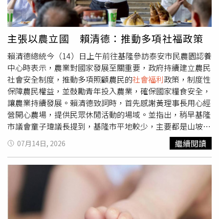
到，他在萬里出生、長大，與基隆同屬一個生活圈，今日很
高興來到極樂寺祈福。隨後，賴清德前往「慈濟基隆靜思
堂」參訪時表示，慈濟在基隆、臺南及全臺各縣市都設有精
主張以農立國 賴清德：推動多項社福政策
舍，不僅是信仰中心，也是慈善、環保、社會關懷及社會服
賴清德總統今（14）日上午前往基隆參訪泰安市民農園認養
務的中心。針對證嚴上人、所有慈濟的師兄姐及志工對家
中心時表示，農業對國家發展至關重要，政府持續建立農民
庭、社會及國家的重大貢獻，要特別表達誠摯感謝。賴清德
社會安全制度，推動多項照顧農民的
社會福利
政策，制度性
提到，今年開始臺灣65歲以上長輩已超過全國人口20%，
保障農民權益，並鼓勵青年投入農業，確保國家糧食安全，
一方面代表國家社會及醫療持續進步，人民更加長壽；另一
讓農業持續發展。賴清德致詞時，首先感謝黃理事長用心經
方面則反映少子女化趨勢，導致長輩人口比例提高。面對人
營開心農場，提供民眾休閒活動的場域。並指出，稍早基隆
口結構改變，政府除了要好好照顧長輩，也要運用國家的力
市議會童子瑋議長提到，基隆市平地較少，主要都是山坡
量，協助年輕家庭減輕負擔，讓年輕一代敢婚、願生、樂
地，但種植出來的農產品品質優良。他稍早也品嘗了七堵竹
養。談及推動
社會福利
政策。賴清德說，第一，政府在全臺
繼續閱讀
07月14日, 2026
筍料理，風味鮮甜，令人印象深刻，也歡迎基隆市到總統府
各地都設有長照據點，靜思堂也是其中之一。馬英九前總統
設攤行銷七堵竹筍等美味農產品。賴清德說，無論是擔任行
卸任時，全臺長照據點僅720處，經過蔡英文前總統8年及
政院長或總統，對於農民權益都相當重視，在擔任臺南市長
他上任2年的持續推動，目前全臺長照據點已超過1萬5千
時也看到因年輕人不願投入農業工作，有許多農民即使高齡
處，長照服務人員也超過10萬人。長照服務不只照顧長輩的
80歲仍持續務農。因此，政府有責任建立制度吸引青年投入
身體，也透過學習、運動、遊戲等活動維持身心健康，是健
農業，所以他主張以農立國，建立農民社會安全制度，推動
康促進的重要一環。此外，政府長照預算已提升至每年約1