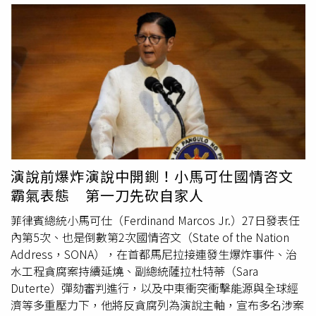
會釋出約占重量約15至20%的水分，該等水分會進入粉漿
討論過程充滿激烈辯論，我們的目標仍是形成一致的結
受孕的黃金階段。過去每逢龍年，由於傳統生肖觀念影響，
成為「總液體」的一部分，因此若品名為「蘿蔔糕」，其蘿
論。」不過，除了僅有2名議員組成的日本保守黨之外，多
許多家庭希望生下「龍子、龍女」，出生率往往會明顯增
蔔含量理應超過50%，倘蘿蔔糕一片以80公克計，其濕重
數在野黨也反對這項措施。由於自民黨與極右派執政聯盟夥
加，甚至曾出現龍年新生兒增加約30％的情況，醫院也必須
約94公克，膳食纖維含量約為0.5公克，並非完全無法檢驗
伴「日本維新會」目前在參議院未取得過半席次，高市早苗
提前增加產房與病床數量，以因應生產潮。然而，隨著晚婚
其含量。另外，有關蘿蔔糕與修飾澱粉之關係，蘿蔔糕為傳
要讓修法案通過，至少還需要爭取其他2票支持。此次消費
成為台灣社會常態，過去龍年帶動出生率的現象如今已逐漸
統美食，製作方式係將在來米加水磨成米漿，利用在來米中
稅調降方案將成為高市政府上台後重要的經濟政策考驗。雖
消失。李茂盛指出，2020年後台灣新生兒數量開始明顯減
澱粉受熱糊化產生之黏度，將白蘿蔔絲均勻分散其中，接著
然政府希望透過降低民生必需品稅負，提高民眾可支配所得
少，2024年雖然迎來龍年，但全年新生兒僅13萬4856人，
利用蒸煮使澱粉結構定型而成，惟天然澱粉冷卻時易釋出水
並刺激勞動參與，但如何在不增加財政赤字的情況下彌補稅
不僅沒有超越2023年虎年的13萬5571人，甚至略低於前一
分，且不具抗凍性，為改良此現象，相關業者將天然澱粉以
收損失，以及如何取得國會與黨內支持，仍是政策能否落實
年，顯示傳統生肖因素已難以扭轉少子化趨勢。李茂盛透
物理、化學或酵素處理，以改變其結構，使之具耐熱、耐酸
的關鍵。
露，自己在門診中經常聽到年輕夫妻反映，即使政府推出各
演說前爆炸演說中開鍘！小馬可仕國情咨文
或不易老化出水等特徵，此即為「修飾澱粉」，屬「食品添
種生育補助與育兒政策，整體社會環境仍不足以讓他們安心
霸氣表態 第一刀先砍自家人
加物使用範圍及限量暨規格標準」附表一所列之「粘稠劑
生育。許多人並非不想生，而是在現實壓力下不敢生。他分
(糊料)」，目前核准使用的修飾澱粉計17項。調查報告也指
析，台灣長期面臨高房價、薪資成長有限等問題，讓許多年
菲律賓總統小馬可仕（Ferdinand Marcos Jr.）27日發表任
出，醋酸澱粉及磷酸澱粉為食品加工普遍使用之食品添加物
輕人即使想組成家庭，也難以負擔購屋、養育以及教育子女
內第5次、也是倒數第2次國情咨文（State of the Nation
(修飾澱粉)，前者主要應用於冷凍麵食、冷凍湯圓、水晶
所需的龐大成本。在經濟條件尚未穩定時，生育往往被視為
Address，SONA），在首都馬尼拉接連發生爆炸事件、治
餃……等，後者主要用於冰淇淋、冷凍肉製品、乳酸飲料、
沉重負擔，因此不少人選擇延後生育。然而，當部分民眾到
水工程貪腐案持續延燒、副總統薩拉杜特蒂（Sara
烘焙食品……等。按「食品添加物使用範圍及限量暨規格標
了中年、經濟能力較佳時，女性又可能面臨卵子數量與品質
Duterte）彈劾審判進行，以及中東衝突衝擊能源與全球經
準」規定，該等修飾澱粉並無限量使用規定，惟市售產品含
下降，以及長期工作與生活壓力影響，導致自然受孕機率降
濟等多重壓力下，他將反貪腐列為演說主軸，宣布多名涉案