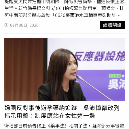
也應重新檢視收養機構的審查責任。另一方面，印尼近年已
提醒受災民眾把握申請期限，降低災害衝擊，儘速恢復正常
破獲多起嬰兒販運集團。官方統計顯示，2021年至2024年
生活。新竹縣長楊文科6/30日拍板緊急動用第二預備金，比
間，遭確認販運的幼童人數已由27人增加至70人，實際數
照中南部部分縣市啟動「0626豪雨泡水車輛專案慰助計
字可能更高。調查發現，不少父母因貧窮、失業、無力扶養
畫」，他表示，車輛是許多通勤族與家庭不可或缺的謀生工
繼續閱讀
07月06日, 2026
子女，或未婚生子承受社會壓力，被迫將孩子交給掮客，甚
具，面對突如其來的天災致使愛車泡水，縣府團隊感同身
至誤信對方只是協助合法收養。兒童權益團體指出，印尼長
受。為了陪伴縣民共渡難關，縣府打破既往僅補助住屋淹水
期缺乏完善的
社會福利
、未婚媽媽支持機制及合法棄養管
的慣例，在兼顧財政紀律與
社會福利
效益下，特別針對本次
道，使得人口販運集團趁虛而入，甚至公然透過社群平台招
水災受損車輛簽報專案慰助，讓受災縣民能盡速修復車輛、
攬孕婦，形成地下嬰兒交易市場。目前外界最關心的，仍是
重回正常生活。竹北市環北路二段6月26日淹水，車輛拋錨
這些孩子未來的去向。部分印尼官員及兒童權益人士主張，
路中。（圖片提供／新竹縣政府）交通處表示，7月16日起
若確認涉及人口販運，原則上應將孩子送回親生家庭；但心
至8月31日止，受理新竹縣民申請汽機車泡水受損慰助金，
理專家提醒，許多孩子已在新加坡與養父母共同生活多年，
汽車及大型重型機車(250cc以上)最高2萬元、一般機車最高
若再次分離，恐對心理發展、依附關係及情緒健康造成重大
2000元，為便利民眾就近辦理，將由各鄉鎮市公所受理收
創傷。面對未知的未來，大衛與艾莉表示，無論結果如何，
件認定後，再檢據移由縣府辦理撥付核銷，目前也正在研擬
都會依法爭取繼續撫養孩子。「我們願意用盡一切合法方式
線上申辦方案，期盼讓受災縣民能盡速修復車輛，減輕受災
守護他，如果真的必須回到印尼，我們也會重新循合法程序
縣民的經濟負擔。交通處說明，申請必備文件包含申請人須
婦團反對事後避孕藥納追蹤 吳沛憶籲改列
收養他。」大衛堅定表示：「我絕對不會放棄他，任何父母
檢附泡水車輛照片或影片、行車執照影本、合法汽車修理廠
指示用藥：制度應站在女性這一邊
都會奮戰到底。」
或機車行開立之維修發票或收據、申請書含身分證明文件
(國民身分證或營業登記相關核准文件或法人登記或統一編
衛福部日前預告修正《藥事法》相關子法，擬將部分事後避