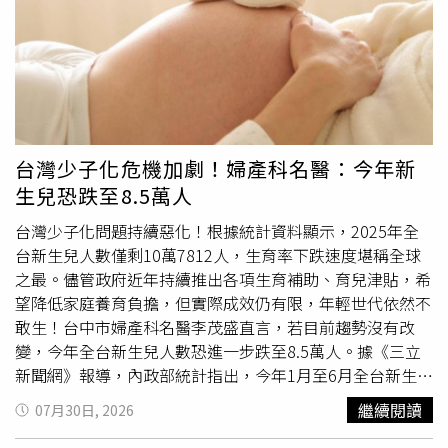
消費者廳仍建議業者標示，以避免費者誤解。另歐盟亦藉由
出，因此降低稅率可能對各級政府財政造成影響。對此，高
Quantitative Ingredient Declaration(下稱QUID）制度，強
市政府也承諾，不會透過發行國債來支應此次減稅措施。自
調對於定量標示管理之重視。有關食藥署對於蘿蔔糕未含蘿
民黨幹事長鈴木俊一在30日會後接受記者採訪時表示：「首
蔔的查核方式，食藥署表示略以，針對市售蘿蔔糕產品標示
相認為，為了確保市場信任，確保資金來源、避免依賴填補
符合性稽查，110至112年各地方(政府)衛生局後市場查核計
赤字的政府公債是非常重要的。」此前高市早苗已要求黨內
462件，均未涉有違反食安法第28條規定之情節，另目前尚
領導階層優先凝聚自民黨內部共識，目標是在8月上旬前，
無檢驗方法可檢驗食品中蘿蔔含量，倘查獲產品有標示不實
由政府就修改消費稅相關法律所需措施達成協議。目前規劃
台灣少子化危機加劇！婦產科名醫：今年新
之疑慮需進一步查證，得視個案情形移請製造業者所轄衛生
是暫時將食品與飲料消費稅從現行8%降至1%，並設立每年
生兒恐跌至8.5萬人
局查察。然調查發現，110年至今年6月30日止，食藥署針
6000億日圓規模的補助制度，向有需要的家庭提供支援，
對所抽查後市場端及早餐店供應共計1,028件次蘿蔔糕產
以實現自民黨此前承諾的「消費稅減免淨效果為零」方案。
台灣少子化問題持續惡化！根據統計資料顯示，2025年全
品，均未因此赴製造廠稽查蘿蔔實際投料情形，僅對於品名
高市早苗提出的減稅政策，被定位為1項為期2年的臨時措
台新生兒人數僅剩10萬7812人，生育率下跌速度堪稱全球
標示為「蘿蔔糕」者，核對其外包裝成分欄位是否有載明蘿
施，目的在於替低收入與中等收入家庭提供財務紓困，直到
之最。儘管政府近年持續推出各項生育補助、育兒津貼，希
蔔，此流於形式的「文字核對」稽查方式，無法確認產品是
另一套預計於2029年導入的補助制度正式實施。然而，要
望降低家庭養育負擔，但實際成效仍有限，年輕世代依然不
否確實含有蘿蔔，難以確保食品內容物與標示相符。有關
完成修法細節、並在今年秋季獲得國會通過，恐怕仍將面臨
敢生！台中市婦產科名醫李茂盛直言，若目前趨勢沒有改
「目前尚無檢驗方法可檢驗食品中蘿蔔含量」的說法，專家
不小的挑戰。部分自民黨議員已公開反對該方案。而高市早
變，今年全台新生兒人數恐進一步跌至8.5萬人。據《三立
學者表示，依食藥署食品營養成分資料庫資料，白蘿蔔每
苗也是在跨黨派議會黨團「重建社會保障國民會議」的旗下
新聞網》報導，內政部統計指出，今年1月至6月全台新生兒
100公克約含1.1公克膳食纖維，又在來米無麩質，其膳食纖
工作小組，本週稍早未能就減稅資金來源達成共識後，才決
總數僅4萬6344人，較去年同期減少9031人，出生人口持續
繼續閱讀
07月30日, 2026
維含量以零計算；而蘿蔔糕在蒸熟過程中，主要的「脫水
定推動這項政策。面對自民黨內部的反對聲浪，鈴木俊一表
探底。對此，李茂盛表示，從過去臨床經驗來看，早期年輕
率」來自蘿蔔絲受熱釋放水分，一般而言，蘿蔔絲在炒煮後
示，黨內目前存在各種不同意見，未來將進行整合，「即使
夫妻平均約在23歲左右結婚，而這個年齡也正值女性較容易