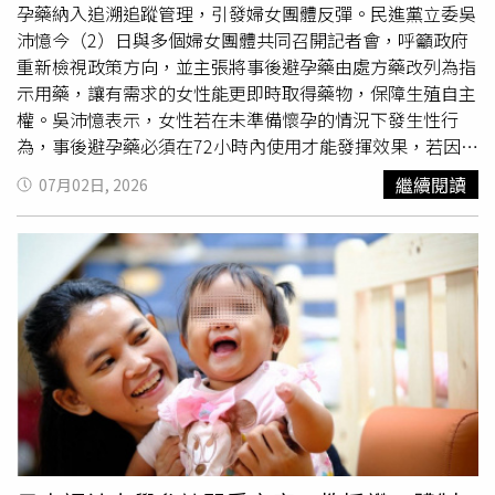
號等)之正反面影本及申請人存摺影本。交通處提醒，申請
孕藥納入追溯追蹤管理，引發婦女團體反彈。民進黨立委吳
人(車主)須為6月26日災害前設籍新竹縣且申請車輛之泡水
沛憶今（2）日與多個婦女團體共同召開記者會，呼籲政府
受損地點必須位於新竹縣轄區內，同一輛車以申請一次為
重新檢視政策方向，並主張將事後避孕藥由處方藥改列為指
限。若車輛已辦理報廢，可憑監理單位之報廢證明申請，相
示用藥，讓有需求的女性能更即時取得藥物，保障生殖自主
關申請文件與審核流程將於縣府交通處官網公告。災害損失
權。吳沛憶表示，女性若在未準備懷孕的情況下發生性行
減免攻略。（圖片提供／新竹縣政府）社會處提出5項救助
為，事後避孕藥必須在72小時內使用才能發揮效果，若因取
金方案， 實際居住之住屋因水災淹水達50公分以上，以一
得不易而錯過黃金時間，後續可能只能面臨人工流產等選
繼續閱讀
07月02日, 2026
門牌為一戶計算，每戶可領最高2萬元住戶淹水救助金。因
擇，對身體造成更大負擔。她質疑，難道一定要女性站出來
災致住屋毀損達不堪居住程度者，戶內實際居住人口以5口
大聲表達不滿，政府才願意正視女性的需求。她指出，食藥
為限，每人發給2萬元安遷救助金。因災致重傷，或未致重
署早在2016年就曾公告規劃將事後避孕藥由處方藥調整為
傷，必須緊急救護住院治療，自住院之日起15日內（住院期
指示用藥，相關配套也曾預告，但多年來始終未正式推動。
間）所發生自行負擔之醫療費用總額，達重傷救助金金額
去年再次召開相關會議後，至今仍未有具體進展，呼籲主管
者，每人發給10萬元重傷救助金。因災致行蹤不明者，每人
機關儘速完成制度改革。吳沛憶也引用世界衛生組織
發給20萬元失蹤救助金。因災致死或因災致重傷，於災害發
（WHO）建議指出，事後避孕藥屬於可由女性自行安全使
生後30日內死亡者，每人發給20萬元死亡救助金。（已領
用的藥品，應朝非處方化方向推動，讓女性能在需要時即時
取新竹縣急難救助意外致死救助金者，不得重複領取。）社
獲得協助，而非增加取得門檻。出席記者會的立委黃捷表
會處提醒，災後可先拍照保留受災情形，並備妥相關資料，
示，台灣在性別平權發展居亞洲前段班，但在女性身體自主
儘速向災害發生所在地鄉（鎮、市）公所洽詢及提出申請。
與生殖自主議題上，卻出現倒退情況，呼籲主管機關應正視
災害救助申請資格、補助項目及應備文件等詳細資訊，可至
女性實際面臨的困境。立委張雅琳則指出，若新增追溯追蹤