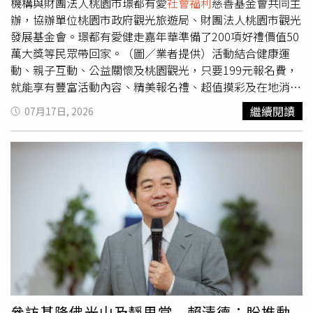
鼓，一天打三到四個小時，一直狂練宇宙人的歌，練到手都
機構與財團法人桃園市璟都有愛
社會福利
慈善基金會共同主
長繭。不過，親自來到公益活動現場，嚴藝文的心情被大幅
辦，協辦單位桃園市政府觀光旅遊局、財團法人桃園市觀光
療癒：「今天來了之後，覺得自己已經算是非常幸運的人，
發展基金會。璟都有愛健走嘉年華準備了200項好禮價值50
這是我跨出去的小小一步。看到可以用影像說話、做公益非
萬大獎等民眾帶回家。（圖／業者提供）活動結合健康運
常有意義，希望今天能沐浴在做好事的陽光下。」被問到宣
動、親子互動、公益關懷及桃園觀光，只要199元報名費，
傳告一段落後是否要大休息？嚴藝文笑說演員們都傳訊息叫
就能享有豐富活動內容、精美報名禮、超值摸彩及在地消費
她好好休息，但她腦子已經開始在構思下一個劇本，題材預
優惠，邀請全台民眾走進石門水庫，一起用雙腳感受桃園之
繼續閱讀
07月17日, 2026
計與「世界末日」有關，「想探討當你知道自己剩下多少時
美。本次活動由璟都建設機構、財團法人桃園市璟都有愛
社
間，會想做什麼事情？如果要掛了，是不是先做好事、把存
會福利
慈善基金會與桃園市政府共同推廣桃園觀光、讓桃園
款灑出來？」至於未來朱軒洋是否會像謝盈萱、黃迪揚等演
市民走出戶外運動為主軸，參加民眾報名即可獲得專屬健行
員一樣成為她的「固定班底」？嚴藝文則嚴格又幽默地表
背包及活動紀念折疊涼扇，活動當天更安排深受大小朋友喜
示：「這還是要看角色！他要把自己訓練成像阿迪、盈萱這
愛的YOYO家族帶來精彩演出，超人氣職籃啦啦隊「台啤電
樣，能成為我的定心丸才可以。」中華
社會福利
聯合勸募協
豹啦啦隊」熱力應援，以及藍波老師帶領千人健康操，讓民
會（以下簡稱「聯合勸募」）今（21日）舉辦「一日捐」小
眾在健行前一起暖身、炒熱現場氣氛，打造最具活力的全民
眾聯合影展記者會，二度透過影展形式，將鏡頭對準容易被
嘉年華。活動報名以及活動流程資訊詳情請洽活動網站。
忽視的社會角落，今年聚焦移工與原住民兒少議題。聯合勸
（圖／業者提供）除了精彩表演，今年活動更祭出總價值超
募「一日捐」公益行動邁入第34年，至今累計支持近47萬
過50萬元、共200項摸彩好禮，包括Gogoro智慧電動機
名受助者及其家庭。
車、iPhone、液晶電視、廚餘機等多項人氣大獎，讓每位參
與民眾都能在享受運動之餘，也有機會把豐富獎品帶回家，
參訪基隆佛光山及靜思堂 賴清德：盼推動