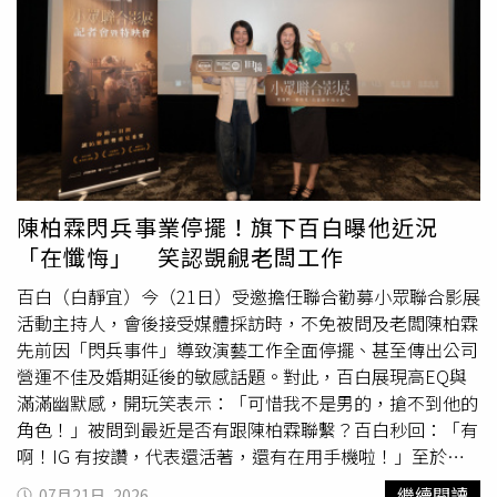
名適用新制勞工的權益，各項制度變動都必須從不同角度審
兒女監護權暫時委託丈夫友人。（圖／報系資料照）本刊調
慎評估。保障勞工退休及老年經濟安全是政府責無旁貸的責
查，張芳馨因水泥封屍案獲判無期徒刑，判決定讞一年後，
任，勞動部將秉持審慎態度，持續蒐集各界意見，逐步檢討
丈夫離家出走被通報為失蹤人口，因此在社會局安排之下，
退休金制度。黃玲娜也表示，現階段勞動部持續透過多元方
張芳馨將12歲女兒和7歲兒子的監護權委託一名男子王家
式鼓勵企業提高提繳率，包括與金管會合作，將提高勞退提
舜，委託期間從2020年10月到2027年11月，後來輾轉得知
繳率納入2026年ESG評鑑進階加分項目，也將雇主提繳率高
王家舜疑似對孩子有不法侵害的行為，因此向新北市社會局
於法定6％列為國家獎項評選的額外加分標準，同時鼓勵勞
調申請社工調查報告、輔導追蹤紀錄、委託監護事宜的紀
雇雙方透過團體協商，將優於法定標準的提繳率納入團體協
錄、王家舜照顧她小孩所領取的
社會福利
及補助資料等複
約，實質提升勞工退休保障。此外，針對外界提出調高勞保
本，但遭到社會局拒絕。張芳馨提了兩次訴願，第二次的結
陳柏霖閃兵事業停擺！旗下百白曝他近況
投保薪資分級表上限及基金運用等建議，勞動部表示，也將
果是部分准許部分駁回，所以改打行政官司。張芳馨主張孩
「在懺悔」 笑認覬覦老闆工作
一併評估對勞保財務的整體影響，再審慎研議後續政策方
子遭毆、受燙傷、被剃眉毛，甚至長期睡在地上，因為媽媽
向。
在坐牢，只能透過社會局了解小孩狀況，相關資料有提供的
百白（白靜宜）今（21日）受邀擔任聯合勸募小眾聯合影展
必要；她入監後無法直接接觸子女，更不用說繼續照顧，社
活動主持人，會後接受媒體採訪時，不免被問及老闆陳柏霖
會局根本不用考慮她這個母親是否失職、是否需要接受政府
先前因「閃兵事件」導致演藝工作全面停擺、甚至傳出公司
的監督。張芳馨強調，社會局應該幫忙顧好受刑人子女的困
營運不佳及婚期延後的敏感話題。對此，百白展現高EQ與
境，而不是緊盯受刑人，既然她還是子女的法定代理人，沒
滿滿幽默感，開玩笑表示：「可惜我不是男的，搶不到他的
被剝奪親權，想查詢孩子的資料仍具有正當性。社會局答
角色！」被問到最近是否有跟陳柏霖聯繫？百白秒回：「有
辯，張芳馨要調取的資料包括小孩怎麼安排生活、社工處遇
啊！IG 有按讚，代表還活著，還有在用手機啦！」至於老
的評估，攸關未成年子女隱私，應取得小孩同意，不可藉由
闆這陣子都在忙些什麼？百白開玩笑直言：「懺悔吧！希望
繼續閱讀
07月21日, 2026