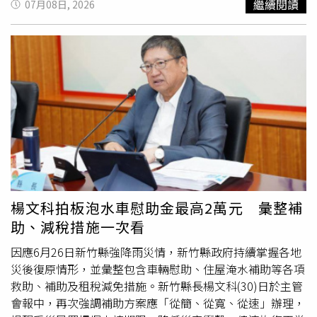
繼續閱讀
07月08日, 2026
群平台尋找有意放棄孩子或經濟困難的家庭，再支付費用取
也讓外界質疑問題油品早已流入食品加工鏈，引發民眾對食
得嬰兒，安排保母照顧，並偽造出生證明及收養文件，甚至
安的高度憂慮。隨著事件越滾越大，民間針對公部門處理節
有人假冒親生父母與海外收養家庭進行視訊，以取信收養
奏及通報機制不滿聲浪四起。觀察食藥署近期陸續公布受影
人。檢方表示，每成功安排一名嬰兒送往新加坡收養，相關
響產品及下架資訊，包括由聯華食品代工的7-ELEVEN「林
人士最高可獲得約1.8萬新加坡元報酬。目前19名被告正接
聰明雞肉飯飯糰」、「阜杭豆漿經典飯糰」，以及味全部分
受審判，檢方求處5年至10年不等刑期。BBC進一步查閱法
醬料、桂冠沙拉、廣達香素食香鬆及塔塔醬等產品皆受波
庭文件後發現，大衛夫婦收養男童的印尼姓名也列在涉嫌遭
及。立法院衛環委員會今日邀請衛福部長石崇良就食安議題
販運嬰兒名單中，而男童收養文件所載的「生母」，正是案
進行專案報告，並通過臨時動議，要求相關官員負起政治責
件中涉嫌偽造身分的其中一名被告。此外，國際刑警組織印
任。對此，民進黨表示，總統賴清德已於日前表示，對於食
尼分部也確認，當初安排男童收養的新加坡機構，正是涉案
安問題沒有妥協空間，該咎責就咎責，當務之急是讓能夠安
嬰兒的收養窗口。不過，截至目前，新加坡政府尚未正式通
心的買到安全的食品。食安不分藍綠黨派，也呼籲在野黨不
知夫妻兩人，確認男童是否就是案件中的受害嬰兒。新加坡
用拿食安來做政治攻擊，這無助於解決問題。
楊文科拍板泡水車慰助金最高2萬元 彙整補
內政部表示，由於印尼司法程序仍在進行，因此不便評論案
助、減稅措施一次看
件細節，僅表示正與印尼當局合作調查，社會及家庭發展部
也承諾將全面檢討跨國收養制度。這起案件也引發外界質
因應6月26日新竹縣強降雨災情，新竹縣政府持續掌握各地
疑，新加坡向來以審查嚴格聞名，為何仍未及時發現疑似人
災後復原情形，並彙整包含車輛慰助、住屋淹水補助等各項
口販運案件。新加坡國會已有議員要求政府檢討相關程序，
救助、補助及租稅減免措施。新竹縣長楊文科(30)日於主管
認為依法完成收養程序的養父母同樣是無辜受害者，而政府
會報中，再次強調補助方案應「從簡、從寬、從速」辦理，