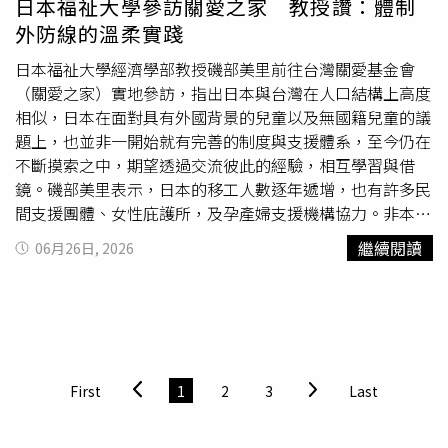
日本福祉大學參訪關愛之家 教授讚：體制
新竹縣政府社會處官網-社會救助專區-災害救助
制度，小型藥局、偏鄉藥局及夜間營業藥局恐因行政負擔增
外防線的溫柔實踐
（https://reurl.cc/Z2DWL6）查詢。縣長楊文科聽取各局處
加，而選擇不備貨或要求民眾先取得處方箋，反而降低合法
報告災復作為。（圖片提供／新竹縣政府）民政處表示，受
取得藥品的便利性，甚至可能增加民眾轉向非正式管道購藥
日本福祉大學經濟學部教授磯部美里前往台灣關愛基金會
災民眾若因豪雨造成國民身分證或戶口名簿污損、遺失，可
的風險。立法院
社會福利
及衛生環境委員會召委林月琴表
（關愛之家）實地參訪，指出日本與台灣在人口結構上高度
攜帶相關證明文件至新竹縣任一戶政事務所辦理補發，全數
示，已連續兩天與衛福部長石崇良討論相關議題，部長承諾
相似，日本在面對具有外國背景的兒童以及無國籍兒童的議
免收規費，協助民眾儘速恢復生活所需證件。稅務局表示，
在配套措施完成前，不會貿然實施新制。她透露，衛福部也
題上，也並非一開始就有完善的制度與支援體系，至今仍在
民眾若因豪雨造成財產損失，務必先拍照保存受災情形，並
規劃參考日本制度，於年底前提出指定藥局、受訓藥師及後
不斷摸索之中，期望透過交流彼此的經驗，相互學習與借
於災害發生後30日內提出申請，即可依法享有各項地方稅減
續回診等試辦方案，兼顧女性用藥便利與安全。
鏡。磯部美里表示，日本的移工人數逐年遞增，也有許多民
免。房屋毀損達三成以上未滿五成，可減半徵收房屋稅；毀
間支援團體、女性庇護所，及孕產婦支援機構協力。非本國
損達五成以上且須修復始能使用者，可免徵房屋稅；土地因
籍兒少的生存與醫療權益受到重視。磯部美里強調，此次訪
繼續閱讀
06月26日, 2026
流失、山崩、地陷等因素致無法使用者，可申請免徵地價
台交流，認識了關愛之家這種不分國籍、不論身分的
社會福
稅。稅務局說明，汽、機車（151cc以上）因災害受損向監
利
支持力量，彌補了官方體制可能出現的僵化，在國際人權
理單位辦理報停或報廢者，可申請退還自災害發生之日起已
與人道倡議上，是值得關注的重要實踐案例，提供了寶貴的
繳納之使用牌照稅；娛樂業因災害影響致無法營業，或營業
實務經驗。知名影評人「重點就在括號裡」日前撰文探討名
受影響者，也可申請扣除未營業天數，按比例核減娛樂稅，
導是枝裕和的電影《寶寶轉運站》（Broker），並將其與
至於所得稅、營業稅、貨物稅及菸酒稅等國稅減免事項，可
關愛之家的現實處境進行了深刻的文化對照。「重點就在括
First
1
2
3
Last
向國稅局洽詢辦理，民眾可透過財政部稅務入口網或新竹縣
號裡」表示，《寶寶轉運站》表面上拍的是一場看似犯罪的
政府稅務局網站線上申請各項災害減免。文化局表示，為協
嬰兒販售旅程，本質上卻是在探討「如果體制無法保護，我