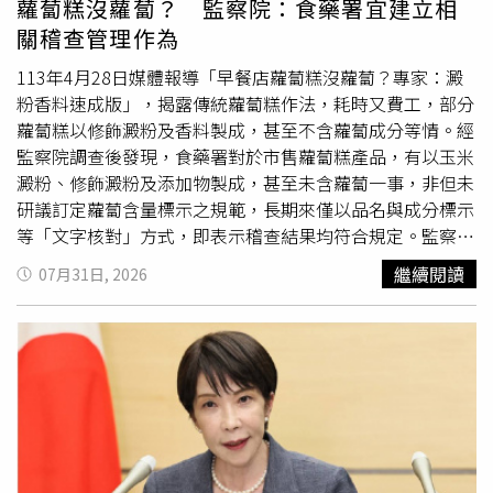
蘿蔔糕沒蘿蔔？ 監察院：食藥署宜建立相
們推動的一切政策中受益，而這些政策都符合我們競選時的
出申請。未來相關期限將提高，婚姻期間須達5年以上，在
關稽查管理作為
承諾，目的就是讓印尼成為1個持續進步、繁榮，並在糧
日本居留期間也須滿3年。依照現行制度，外國人申請日本
食、能源、工業化以及自然資源等各個領域都能自立自強的
永久居留資格，原則上需在日本居住滿10年。此次改革也將
113年4月28日媒體報導「早餐店蘿蔔糕沒蘿蔔？專家：澱
國家。」印尼政府傳播機構負責人穆罕默德（Muhammad
同步檢討相關例外規定，以防止制度被濫用。日本政府表
粉香料速成版」，揭露傳統蘿蔔糕作法，耗時又費工，部分
Qodari）則於7月31日發布聲明稱，政府「持續檢討與評
示，此次修訂目的是強化永久居留制度管理，確保取得資格
蘿蔔糕以修飾澱粉及香料製成，甚至不含蘿蔔成分等情。經
估」各項施政計畫，希望改善民眾觀感，「在民主制度下，
的外國居民能穩定融入日本社會，同時符合日本整體利益。
監察院調查後發現，食藥署對於市售蘿蔔糕產品，有以玉米
民意調查是非常重要的參考依據。如果研究能夠更加細緻，
除了提高申請門檻外，入管廳也計畫自2027年4月起，新增
澱粉、修飾澱粉及添加物製成，甚至未含蘿蔔一事，非但未
將更具參考價值，也能提供更清楚的論證。我認為，這不僅
「永住資格取消」相關指引，針對可能導致資格被撤銷的情
研議訂定蘿蔔含量標示之規範，長期來僅以品名與成分標示
有助於政府持續改進與修正政策，也能讓社會大眾更充分理
況提出具體標準。其中，包括申請人「故意不繳納稅金或社
等「文字核對」方式，即表示稽查結果均符合規定。監察院
解民意調查的內容。」
會保險費」等行為，將明確列入審查範圍。
社會福利
及衛生環境委員會於115年7月22日通過監察委員
繼續閱讀
07月31日, 2026
田秋堇所提調查報告，要求相關機關檢討改進。監察院表
示，另衛福部自97年11月20日起，雖已規範辛烯基丁二酸
鋁澱粉等3項修飾澱粉之使用限量，但食藥署迄今怠未建立
檢驗方法(意即無法檢驗)，遑論抽驗市售產品該3項修飾澱
粉之含量情形，致該限量規範形同虛設。此外調查發現，食
藥署復未曾探究該3項修飾澱粉必須限量使用的原因、對於
人體健康危害的暴露風險，甚未知悉該等澱粉實際應用的加
工範圍及產品，對其應有認知明顯不足，顯未依法定職責適